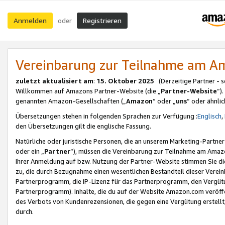
Anmelden
Registrieren
oder
Vereinbarung zur Teilnahme am 
zuletzt aktualisiert am
:
15. Oktober 2025
(Derzeitige Partner - 
Willkommen auf Amazons Partner-Website (die „
Partner-Website
“)
genannten Amazon-Gesellschaften („
Amazon
“ oder „
uns
“ oder ähnli
Übersetzungen stehen in folgenden Sprachen zur Verfügung :
Englisch
,
den Übersetzungen gilt die englische Fassung.
Natürliche oder juristische Personen, die an unserem Marketing-Partn
oder ein „
Partner
“), müssen die Vereinbarung zur Teilnahme am Ama
Ihrer Anmeldung auf bzw. Nutzung der Partner-Website stimmen Sie die
zu, die durch Bezugnahme einen wesentlichen Bestandteil dieser Verei
Partnerprogramm, die IP-Lizenz für das Partnerprogramm, den Vergütu
Partnerprogramm). Inhalte, die du auf der Website Amazon.com veröffe
des Verbots von Kundenrezensionen, die gegen eine Vergütung erstellt, 
durch.