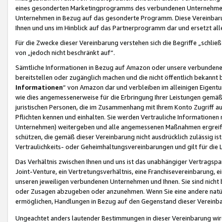
eines gesonderten Marketingprogramms des verbundenen Unternehmens
Unternehmen in Bezug auf das gesonderte Programm. Diese Vereinbarung
Ihnen und uns im Hinblick auf das Partnerprogramm dar und ersetzt al
Für die Zwecke dieser Vereinbarung verstehen sich die Begriffe „schließ
von „jedoch nicht beschränkt auf“.
Sämtliche Informationen in Bezug auf Amazon oder unsere verbunde
bereitstellen oder zugänglich machen und die nicht öffentlich bekannt bz
Informationen
“ von Amazon dar und verbleiben im alleinigen Eigent
wie dies angemessenerweise für die Erbringung Ihrer Leistungen gemäß d
juristischen Personen, die im Zusammenhang mit Ihrem Konto Zugriff au
Pflichten kennen und einhalten. Sie werden Vertrauliche Informationen 
Unternehmen) weitergeben und alle angemessenen Maßnahmen ergreifen
schützen, die gemäß dieser Vereinbarung nicht ausdrücklich zulässig is
Vertraulichkeits- oder Geheimhaltungsvereinbarungen und gilt für die
Das Verhältnis zwischen Ihnen und uns ist das unabhängiger Vertragspa
Joint-Venture, ein Vertretungsverhältnis, eine Franchisevereinbarung, 
unseren jeweiligen verbundenen Unternehmen und Ihnen. Sie sind ni
oder Zusagen abzugeben oder anzunehmen. Wenn Sie eine andere natürli
ermöglichen, Handlungen in Bezug auf den Gegenstand dieser Vereinbar
Ungeachtet anders lautender Bestimmungen in dieser Vereinbarung wird