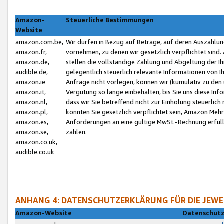
Amazon-
Steuerliche Bestimmungen
Website
amazon.com.be,
Wir dürfen in Bezug auf Beträge, auf deren Auszahlun
amazon.fr,
vornehmen, zu denen wir gesetzlich verpflichtet sind
amazon.de,
stellen die vollständige Zahlung und Abgeltung der 
audible.de,
gelegentlich steuerlich relevante Informationen von I
amazon.ie
Anfrage nicht vorlegen, können wir (kumulativ zu de
amazon.it,
Vergütung so lange einbehalten, bis Sie uns diese Inf
amazon.nl,
dass wir Sie betreffend nicht zur Einholung steuerlich 
amazon.pl,
könnten Sie gesetzlich verpflichtet sein, Amazon Meh
amazon.es,
Anforderungen an eine gültige MwSt.-Rechnung erfüllt
amazon.se,
zahlen.
amazon.co.uk,
audible.co.uk
ANHANG 4: DATENSCHUTZERKLÄRUNG FÜR DIE JEWE
Amazon-Website
Datenschutz