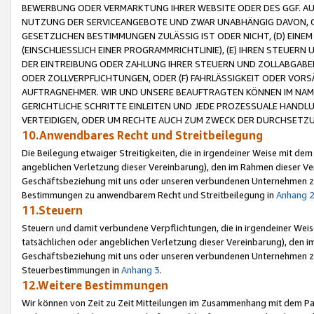
BEWERBUNG ODER VERMARKTUNG IHRER WEBSITE ODER DES GGF. AUF 
NUTZUNG DER SERVICEANGEBOTE UND ZWAR UNABHÄNGIG DAVON, O
GESETZLICHEN BESTIMMUNGEN ZULÄSSIG IST ODER NICHT, (D) EINE
(EINSCHLIESSLICH EINER PROGRAMMRICHTLINIE), (E) IHREN STEUER
DER EINTREIBUNG ODER ZAHLUNG IHRER STEUERN UND ZOLLABGAB
ODER ZOLLVERPFLICHTUNGEN, ODER (F) FAHRLÄSSIGKEIT ODER VORS
AUFTRAGNEHMER. WIR UND UNSERE BEAUFTRAGTEN KÖNNEN IM NAME
GERICHTLICHE SCHRITTE EINLEITEN UND JEDE PROZESSUALE HAND
VERTEIDIGEN, ODER UM RECHTE AUCH ZUM ZWECK DER DURCHSETZU
10.Anwendbares Recht und Streitbeilegung
Die Beilegung etwaiger Streitigkeiten, die in irgendeiner Weise mit de
angeblichen Verletzung dieser Vereinbarung), den im Rahmen dieser Ve
Geschäftsbeziehung mit uns oder unseren verbundenen Unternehmen zu
Bestimmungen zu anwendbarem Recht und Streitbeilegung in
Anhang 
11.Steuern
Steuern und damit verbundene Verpflichtungen, die in irgendeiner Wei
tatsächlichen oder angeblichen Verletzung dieser Vereinbarung), den 
Geschäftsbeziehung mit uns oder unseren verbundenen Unternehmen z
Steuerbestimmungen in
Anhang 3
.
12.Weitere Bestimmungen
Wir können von Zeit zu Zeit Mitteilungen im Zusammenhang mit dem Par