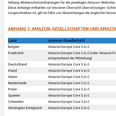
Anhang 4Datenschutzerklärungen für die jeweiligen Amazon-Websites
Diese Anhänge enthalten zur besseren Übersicht Übersetzungen. Sofe
vorgeschrieben ist, gilt im Falle von Abweichungen die englische Fass
ANHANG 1: AMAZON-GESELLSCHAFTEN UND AMAZO
Land
Amazon-Gesellschaft
Belgien
Amazon Europe Core S.à r.l.
Frankreich
Amazon Europe Core S.à r.l.(oder Amazon Fr
entsprechend der Mitteilung)
Deutschland
Amazon Europe Core S.à r.l.
Irland
Amazon Europe Core S.à r.l.
Italien
Amazon Europe Core S.à r.l.
Niederlande
Amazon Europe Core S.à r.l.
Polen
Amazon Europe Core S.à r.l.
Spanien
Amazon Europe Core S.à r.l.
Schweden
Amazon Europe Core S.à r.l.
Vereinigtes Königreich
Amazon Europe Core S.à r.l.