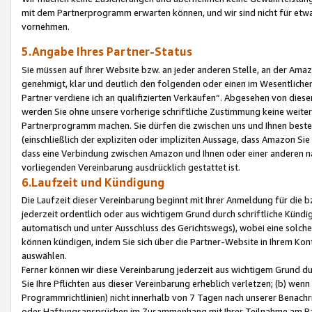
mit dem Partnerprogramm erwarten können, und wir sind nicht für etwa
vornehmen.
5.Angabe Ihres Partner-Status
Sie müssen auf Ihrer Website bzw. an jeder anderen Stelle, an der Am
genehmigt, klar und deutlich den folgenden oder einen im Wesentlichen
Partner verdiene ich an qualifizierten Verkäufen“. Abgesehen von die
werden Sie ohne unsere vorherige schriftliche Zustimmung keine weite
Partnerprogramm machen. Sie dürfen die zwischen uns und Ihnen best
(einschließlich der expliziten oder impliziten Aussage, dass Amazon Si
dass eine Verbindung zwischen Amazon und Ihnen oder einer anderen natü
vorliegenden Vereinbarung ausdrücklich gestattet ist.
6.Laufzeit und Kündigung
Die Laufzeit dieser Vereinbarung beginnt mit Ihrer Anmeldung für die 
jederzeit ordentlich oder aus wichtigem Grund durch schriftliche Kündi
automatisch und unter Ausschluss des Gerichtswegs), wobei eine solch
können kündigen, indem Sie sich über die Partner-Website in Ihrem Ko
auswählen.
Ferner können wir diese Vereinbarung jederzeit aus wichtigem Grund dur
Sie Ihre Pflichten aus dieser Vereinbarung erheblich verletzen; (b) wen
Programmrichtlinien) nicht innerhalb von 7 Tagen nach unserer Benachr
oder Haftungsansprüchen im Zusammenhang mit Ihrer Teilnahme am Pa