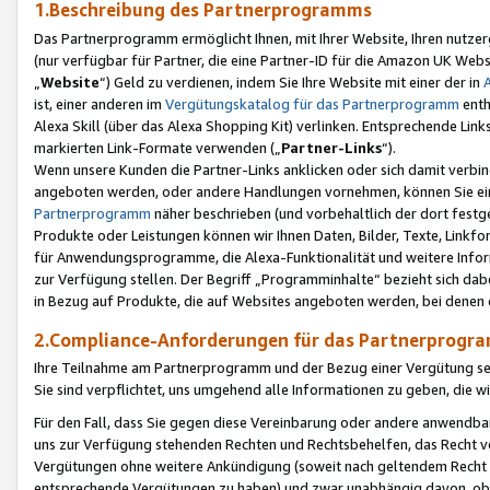
1.Beschreibung des Partnerprogramms
Das Partnerprogramm ermöglicht Ihnen, mit Ihrer Website, Ihren nutzer
(nur verfügbar für Partner, die eine Partner-ID für die Amazon UK We
„
Website
“) Geld zu verdienen, indem Sie Ihre Website mit einer der in
ist, einer anderen im
Vergütungskatalog für das Partnerprogramm
enth
Alexa Skill (über das Alexa Shopping Kit) verlinken. Entsprechende Lin
markierten Link-Formate verwenden („
Partner-Links
“).
Wenn unsere Kunden die Partner-Links anklicken oder sich damit verbi
angeboten werden, oder andere Handlungen vornehmen, können Sie eine
Partnerprogramm
näher beschrieben (und vorbehaltlich der dort festg
Produkte oder Leistungen können wir Ihnen Daten, Bilder, Texte, Linkfo
für Anwendungsprogramme, die Alexa-Funktionalität und weitere Inf
zur Verfügung stellen. Der Begriff „Programminhalte“ bezieht sich dabe
in Bezug auf Produkte, die auf Websites angeboten werden, bei denen 
2.Compliance-Anforderungen für das Partnerprog
Ihre Teilnahme am Partnerprogramm und der Bezug einer Vergütung setz
Sie sind verpflichtet, uns umgehend alle Informationen zu geben, die w
Für den Fall, dass Sie gegen diese Vereinbarung oder andere anwendba
uns zur Verfügung stehenden Rechten und Rechtsbehelfen, das Recht vo
Vergütungen ohne weitere Ankündigung (soweit nach geltendem Recht z
entsprechende Vergütungen zu haben) und zwar unabhängig davon, ob 