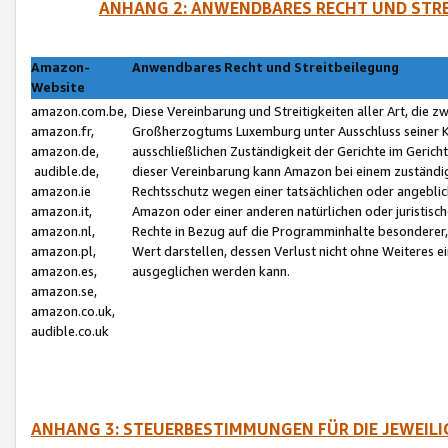
ANHANG 2: ANWENDBARES RECHT UND STRE
Amazon-
Anwendbares Recht und Streitbeilegung
Website
amazon.com.be,
Diese Vereinbarung und Streitigkeiten aller Art, die 
amazon.fr,
Großherzogtums Luxemburg unter Ausschluss seiner Kol
amazon.de,
ausschließlichen Zuständigkeit der Gerichte im Geri
audible.de,
dieser Vereinbarung kann Amazon bei einem zuständig
amazon.ie
Rechtsschutz wegen einer tatsächlichen oder angebli
amazon.it,
Amazon oder einer anderen natürlichen oder juristisc
amazon.nl,
Rechte in Bezug auf die Programminhalte besonderer,
amazon.pl,
Wert darstellen, dessen Verlust nicht ohne Weiteres e
amazon.es,
ausgeglichen werden kann.
amazon.se,
amazon.co.uk,
audible.co.uk
ANHANG 3: STEUERBESTIMMUNGEN FÜR DIE JEWEIL