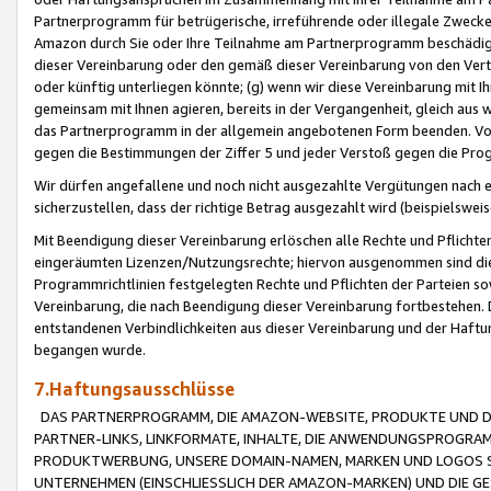
Partnerprogramm für betrügerische, irreführende oder illegale Zwecke
Amazon durch Sie oder Ihre Teilnahme am Partnerprogramm beschädig
dieser Vereinbarung oder den gemäß dieser Vereinbarung von den Vertr
oder künftig unterliegen könnte; (g) wenn wir diese Vereinbarung mit I
gemeinsam mit Ihnen agieren, bereits in der Vergangenheit, gleich aus
das Partnerprogramm in der allgemein angebotenen Form beenden. Vors
gegen die Bestimmungen der Ziffer 5 und jeder Verstoß gegen die Prog
Wir dürfen angefallene und noch nicht ausgezahlte Vergütungen nach 
sicherzustellen, dass der richtige Betrag ausgezahlt wird (beispielsw
Mit Beendigung dieser Vereinbarung erlöschen alle Rechte und Pflichte
eingeräumten Lizenzen/Nutzungsrechte; hiervon ausgenommen sind die in 
Programmrichtlinien festgelegten Rechte und Pflichten der Parteien sow
Vereinbarung, die nach Beendigung dieser Vereinbarung fortbestehen. D
entstandenen Verbindlichkeiten aus dieser Vereinbarung und der Haft
begangen wurde.
7.Haftungsausschlüsse
DAS PARTNERPROGRAMM, DIE AMAZON-WEBSITE, PRODUKTE UND DI
PARTNER-LINKS, LINKFORMATE, INHALTE, DIE ANWENDUNGSPROGR
PRODUKTWERBUNG, UNSERE DOMAIN-NAMEN, MARKEN UND LOGOS S
UNTERNEHMEN (EINSCHLIESSLICH DER AMAZON-MARKEN) UND DIE GE