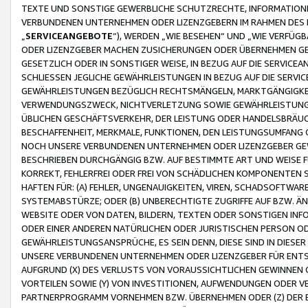
TEXTE UND SONSTIGE GEWERBLICHE SCHUTZRECHTE, INFORMATIONE
VERBUNDENEN UNTERNEHMEN ODER LIZENZGEBERN IM RAHMEN DES
„
SERVICEANGEBOTE
“), WERDEN „WIE BESEHEN“ UND „WIE VERFÜ
ODER LIZENZGEBER MACHEN ZUSICHERUNGEN ODER ÜBERNEHMEN GEW
GESETZLICH ODER IN SONSTIGER WEISE, IN BEZUG AUF DIE SERVI
SCHLIESSEN JEGLICHE GEWÄHRLEISTUNGEN IN BEZUG AUF DIE SERVI
GEWÄHRLEISTUNGEN BEZÜGLICH RECHTSMÄNGELN, MARKTGÄNGIGKEIT
VERWENDUNGSZWECK, NICHTVERLETZUNG SOWIE GEWÄHRLEISTUNGEN 
ÜBLICHEN GESCHÄFTSVERKEHR, DER LEISTUNG ODER HANDELSBRÄUCH
BESCHAFFENHEIT, MERKMALE, FUNKTIONEN, DEN LEISTUNGSUMFANG 
NOCH UNSERE VERBUNDENEN UNTERNEHMEN ODER LIZENZGEBER GEWÄ
BESCHRIEBEN DURCHGÄNGIG BZW. AUF BESTIMMTE ART UND WEISE
KORREKT, FEHLERFREI ODER FREI VON SCHÄDLICHEN KOMPONENTEN
HAFTEN FÜR: (A) FEHLER, UNGENAUIGKEITEN, VIREN, SCHADSOFTW
SYSTEMABSTÜRZE; ODER (B) UNBERECHTIGTE ZUGRIFFE AUF BZW. 
WEBSITE ODER VON DATEN, BILDERN, TEXTEN ODER SONSTIGEN INF
ODER EINER ANDEREN NATÜRLICHEN ODER JURISTISCHEN PERSON OD
GEWÄHRLEISTUNGSANSPRÜCHE, ES SEIN DENN, DIESE SIND IN DIES
UNSERE VERBUNDENEN UNTERNEHMEN ODER LIZENZGEBER FÜR EN
AUFGRUND (X) DES VERLUSTS VON VORAUSSICHTLICHEN GEWINNEN
VORTEILEN SOWIE (Y) VON INVESTITIONEN, AUFWENDUNGEN ODER VE
PARTNERPROGRAMM VORNEHMEN BZW. ÜBERNEHMEN ODER (Z) DER 