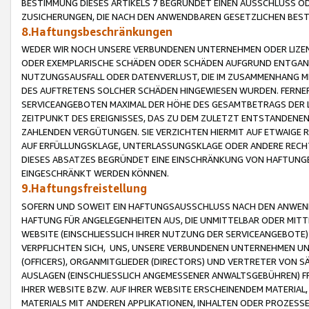
BESTIMMUNG DIESES ARTIKELS 7 BEGRÜNDET EINEN AUSSCHLUSS 
ZUSICHERUNGEN, DIE NACH DEN ANWENDBAREN GESETZLICHEN BE
8.Haftungsbeschränkungen
WEDER WIR NOCH UNSERE VERBUNDENEN UNTERNEHMEN ODER LIZEN
ODER EXEMPLARISCHE SCHÄDEN ODER SCHÄDEN AUFGRUND ENTGANG
NUTZUNGSAUSFALL ODER DATENVERLUST, DIE IM ZUSAMMENHANG MI
DES AUFTRETENS SOLCHER SCHÄDEN HINGEWIESEN WURDEN. FERN
SERVICEANGEBOTEN MAXIMAL DER HÖHE DES GESAMTBETRAGS DER 
ZEITPUNKT DES EREIGNISSES, DAS ZU DEM ZULETZT ENTSTANDENE
ZAHLENDEN VERGÜTUNGEN. SIE VERZICHTEN HIERMIT AUF ETWAIGE 
AUF ERFÜLLUNGSKLAGE, UNTERLASSUNGSKLAGE ODER ANDERE RECHT
DIESES ABSATZES BEGRÜNDET EINE EINSCHRÄNKUNG VON HAFTUNG
EINGESCHRÄNKT WERDEN KÖNNEN.
9.Haftungsfreistellung
SOFERN UND SOWEIT EIN HAFTUNGSAUSSCHLUSS NACH DEN ANWENDB
HAFTUNG FÜR ANGELEGENHEITEN AUS, DIE UNMITTELBAR ODER MITT
WEBSITE (EINSCHLIESSLICH IHRER NUTZUNG DER SERVICEANGEBOTE)
VERPFLICHTEN SICH, UNS, UNSERE VERBUNDENEN UNTERNEHMEN UN
(OFFICERS), ORGANMITGLIEDER (DIRECTORS) UND VERTRETER VON 
AUSLAGEN (EINSCHLIESSLICH ANGEMESSENER ANWALTSGEBÜHREN) FR
IHRER WEBSITE BZW. AUF IHRER WEBSITE ERSCHEINENDEM MATERIAL
MATERIALS MIT ANDEREN APPLIKATIONEN, INHALTEN ODER PROZESSE