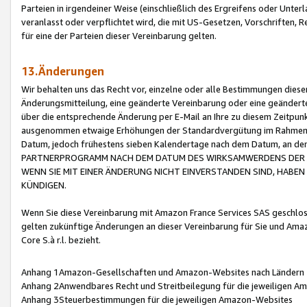
Parteien in irgendeiner Weise (einschließlich des Ergreifens oder Unt
veranlasst oder verpflichtet wird, die mit US-Gesetzen, Vorschriften,
für eine der Parteien dieser Vereinbarung gelten.
13.Änderungen
Wir behalten uns das Recht vor, einzelne oder alle Bestimmungen diese
Änderungsmitteilung, eine geänderte Vereinbarung oder eine geänderte 
über die entsprechende Änderung per E-Mail an Ihre zu diesem Zeitpun
ausgenommen etwaige Erhöhungen der Standardvergütung im Rahmen
Datum, jedoch frühestens sieben Kalendertage nach dem Datum, an de
PARTNERPROGRAMM NACH DEM DATUM DES WIRKSAMWERDENS DER Ä
WENN SIE MIT EINER ÄNDERUNG NICHT EINVERSTANDEN SIND, HABEN S
KÜNDIGEN.
Wenn Sie diese Vereinbarung mit Amazon France Services SAS geschlo
gelten zukünftige Änderungen an dieser Vereinbarung für Sie und Ama
Core S.à r.l. bezieht.
Anhang 1Amazon-Gesellschaften und Amazon-Websites nach Ländern
Anhang 2Anwendbares Recht und Streitbeilegung für die jeweiligen 
Anhang 3Steuerbestimmungen für die jeweiligen Amazon-Websites