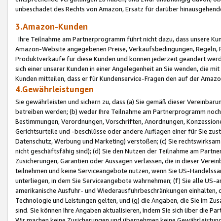
unbeschadet des Rechts von Amazon, Ersatz für darüber hinausgehen
3.Amazon-Kunden
Ihre Teilnahme am Partnerprogramm führt nicht dazu, dass unsere Kun
Amazon-Website angegebenen Preise, Verkaufsbedingungen, Regeln, Ri
Produktverkäufe für diese Kunden und können jederzeit geändert werde
sich einer unserer Kunden in einer Angelegenheit an Sie wenden, die 
Kunden mitteilen, dass er für Kundenservice-Fragen den auf der Ama
4.Gewährleistungen
Sie gewährleisten und sichern zu, dass (a) Sie gemäß dieser Vereinba
betreiben werden; (b) weder Ihre Teilnahme am Partnerprogramm noch d
Bestimmungen, Verordnungen, Vorschriften, Anordnungen, Konzessionen,
Gerichtsurteile und -beschlüsse oder andere Auflagen einer für Sie zu
Datenschutz, Werbung und Marketing) verstoßen; (c) Sie rechtswirksam 
nicht geschäftsfähig sind); (d) Sie den Nutzen der Teilnahme am Partne
Zusicherungen, Garantien oder Aussagen verlassen, die in dieser Verein
teilnehmen und keine Serviceangebote nutzen, wenn Sie US-Handelssa
unterliegen, in dem Sie Serviceangebote wahrnehmen; (f) Sie alle US
amerikanische Ausfuhr- und Wiederausfuhrbeschränkungen einhalten, 
Technologie und Leistungen gelten, und (g) die Angaben, die Sie im 
sind. Sie können Ihre Angaben aktualisieren, indem Sie sich über die 
Wir machen keine Zusicherungen und übernehmen keine Gewährleistun