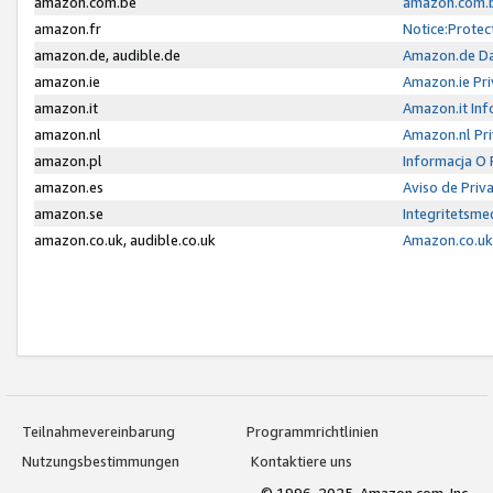
amazon.com.be
amazon.com.b
amazon.fr
Notice:Protec
amazon.de, audible.de
Amazon.de Da
amazon.ie
Amazon.ie Pri
amazon.it
Amazon.it Inf
amazon.nl
Amazon.nl Pri
amazon.pl
Informacja O
amazon.es
Aviso de Priv
amazon.se
Integritetsm
amazon.co.uk, audible.co.uk
Amazon.co.uk 
Teilnahmevereinbarung
Programmrichtlinien
Nutzungsbestimmungen
Kontaktiere uns