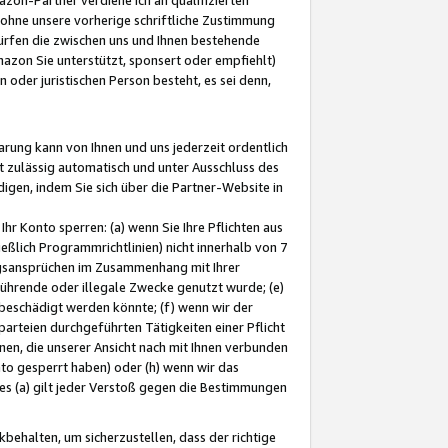
ohne unsere vorherige schriftliche Zustimmung
ürfen die zwischen uns und Ihnen bestehende
mazon Sie unterstützt, sponsert oder empfiehlt)
oder juristischen Person besteht, es sei denn,
arung kann von Ihnen und uns jederzeit ordentlich
t zulässig automatisch und unter Ausschluss des
gen, indem Sie sich über die Partner-Website in
hr Konto sperren: (a) wenn Sie Ihre Pflichten aus
eßlich Programmrichtlinien) nicht innerhalb von 7
ngsansprüchen im Zusammenhang mit Ihrer
ührende oder illegale Zwecke genutzt wurde; (e)
eschädigt werden könnte; (f) wenn wir der
rteien durchgeführten Tätigkeiten einer Pflicht
nen, die unserer Ansicht nach mit Ihnen verbunden
nto gesperrt haben) oder (h) wenn wir das
 (a) gilt jeder Verstoß gegen die Bestimmungen
ehalten, um sicherzustellen, dass der richtige