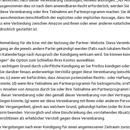
usgenommen dies ist nach dem anwendbaren Recht erforderlich, werden Sie 
f diese Vereinbarung oder Ihre Teilnahme am Partnerprogramm machen. Sie d
usschmücken (einschließlich der expliziten oder impliziten Aussage, dass A
 eine Verbindung zwischen Amazon und Ihnen oder einer anderen natürlichen 
rücklich gestattet ist.
r Anmeldung für die bzw. mit der Nutzung der Partner-Website. Diese Vereinb
gung an die jeweils andere Partei gekündigt werden (falls nach lokalem Rech
n Kalendertage nach Ausspruch der Kündigung wirksam wird. Sie können kündi
ngen“ die Option zum Schließen Ihres Kontos auswählen.
 wichtigem Grund durch schriftliche Kündigung an Sie fristlos kündigen oder I
 Sie darüber hinaus anderweitige Verstöße gegen diese Vereinbarung (einschli
ben; (c) wenn wir befürchten, dass Amazon potenziellen Rechts- oder Haftu
nnte; (d) wenn Ihre Teilnahme am Partnerprogramm für betrügerische, irref
das Ansehen von Amazon durch Sie oder Ihre Teilnahme am Partnerprogramm b
ieser Vereinbarung oder den gemäß dieser Vereinbarung von den Vertragspa
liegen könnte; (g) wenn wir diese Vereinbarung mit Ihnen oder anderen Perso
 der Vergangenheit, gleich aus welchem Grund, gekündigt hatten (oder Ihr Ko
rm beenden. Vorsorglich und ohne Einschränkung des vorstehenden Absatzes
richtlinien als erheblicher Verstoß gegen diese Vereinbarung.
e Vergütungen nach einer Kündigung für einen angemessenen Zeitraum zurückb