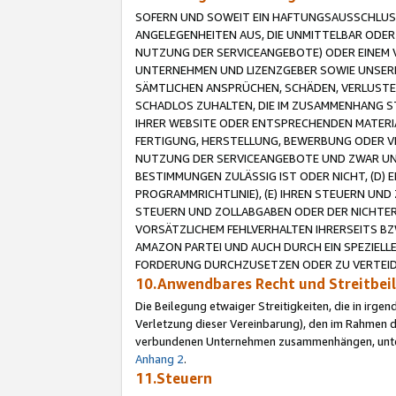
SOFERN UND SOWEIT EIN HAFTUNGSAUSSCHLUSS
ANGELEGENHEITEN AUS, DIE UNMITTELBAR ODER 
NUTZUNG DER SERVICEANGEBOTE) ODER EINEM V
UNTERNEHMEN UND LIZENZGEBER SOWIE UNSERE 
SÄMTLICHEN ANSPRÜCHEN, SCHÄDEN, VERLUSTE
SCHADLOS ZUHALTEN, DIE IM ZUSAMMENHANG STE
IHRER WEBSITE ODER ENTSPRECHENDEN MATERIA
FERTIGUNG, HERSTELLUNG, BEWERBUNG ODER VE
NUTZUNG DER SERVICEANGEBOTE UND ZWAR UN
BESTIMMUNGEN ZULÄSSIG IST ODER NICHT, (D) 
PROGRAMMRICHTLINIE), (E) IHREN STEUERN UN
STEUERN UND ZOLLABGABEN ODER DER NICHTER
VORSÄTZLICHEM FEHLVERHALTEN IHRERSEITS BZ
AMAZON PARTEI UND AUCH DURCH EIN SPEZIELL
FORDERUNG DURCHZUSETZEN ODER ZU VERTEIDI
10.Anwendbares Recht und Streitbe
Die Beilegung etwaiger Streitigkeiten, die in irg
Verletzung dieser Vereinbarung), den im Rahmen d
verbundenen Unternehmen zusammenhängen, unterl
Anhang 2
.
11.Steuern