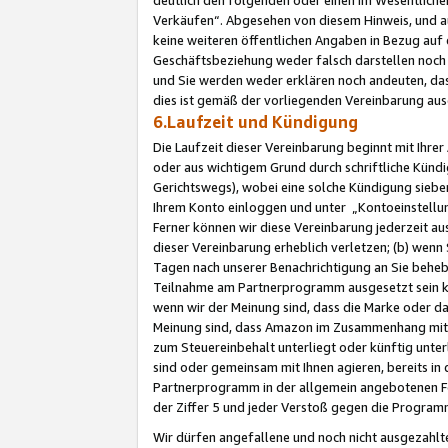
Verkäufen“. Abgesehen von diesem Hinweis, und a
keine weiteren öffentlichen Angaben in Bezug au
Geschäftsbeziehung weder falsch darstellen noch a
und Sie werden weder erklären noch andeuten, dass
dies ist gemäß der vorliegenden Vereinbarung ausd
6.Laufzeit und Kündigung
Die Laufzeit dieser Vereinbarung beginnt mit Ihre
oder aus wichtigem Grund durch schriftliche Kündi
Gerichtswegs), wobei eine solche Kündigung siebe
Ihrem Konto einloggen und unter „Kontoeinstellu
Ferner können wir diese Vereinbarung jederzeit aus
dieser Vereinbarung erheblich verletzen; (b) wenn
Tagen nach unserer Benachrichtigung an Sie behe
Teilnahme am Partnerprogramm ausgesetzt sein kö
wenn wir der Meinung sind, dass die Marke oder 
Meinung sind, dass Amazon im Zusammenhang mit d
zum Steuereinbehalt unterliegt oder künftig unter
sind oder gemeinsam mit Ihnen agieren, bereits in
Partnerprogramm in der allgemein angebotenen Fo
der Ziffer 5 und jeder Verstoß gegen die Programm
Wir dürfen angefallene und noch nicht ausgezahlt