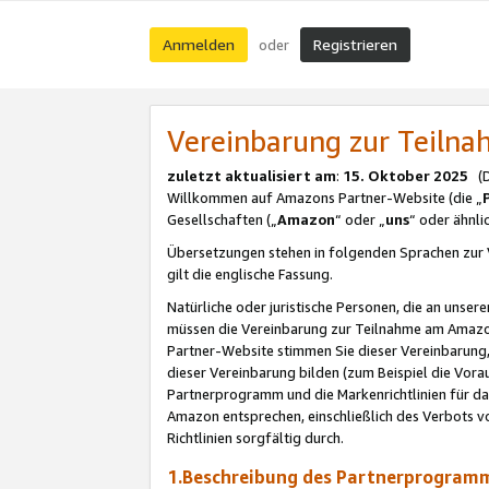
Anmelden
Registrieren
oder
Vereinbarung zur Teil
zuletzt aktualisiert am
:
15. Oktober 2025
(De
Willkommen auf Amazons Partner-Website (die „
Gesellschaften („
Amazon
“ oder „
uns
“ oder ähnl
Übersetzungen stehen in folgenden Sprachen zur 
gilt die englische Fassung.
Natürliche oder juristische Personen, die an uns
müssen die Vereinbarung zur Teilnahme am Amaz
Partner-Website stimmen Sie dieser Vereinbarung,
dieser Vereinbarung bilden (zum Beispiel die Vo
Partnerprogramm und die Markenrichtlinien für da
Amazon entsprechen, einschließlich des Verbots vo
Richtlinien sorgfältig durch.
1.Beschreibung des Partnerprogra