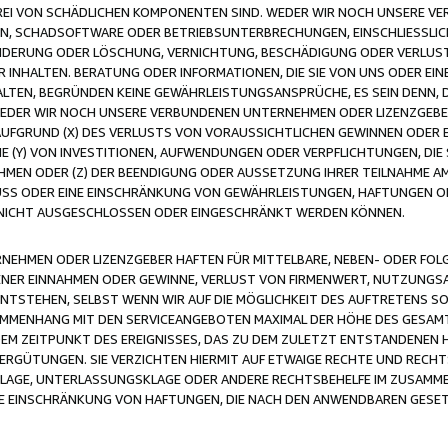
FREI VON SCHÄDLICHEN KOMPONENTEN SIND. WEDER WIR NOCH UNSERE 
VIREN, SCHADSOFTWARE ODER BETRIEBSUNTERBRECHUNGEN, EINSCHLIESSL
ÄNDERUNG ODER LÖSCHUNG, VERNICHTUNG, BESCHÄDIGUNG ODER VERLUST 
INHALTEN. BERATUNG ODER INFORMATIONEN, DIE SIE VON UNS ODER EIN
LTEN, BEGRÜNDEN KEINE GEWÄHRLEISTUNGSANSPRÜCHE, ES SEIN DENN, DI
WEDER WIR NOCH UNSERE VERBUNDENEN UNTERNEHMEN ODER LIZENZGEBE
FGRUND (X) DES VERLUSTS VON VORAUSSICHTLICHEN GEWINNEN ODER 
 (Y) VON INVESTITIONEN, AUFWENDUNGEN ODER VERPFLICHTUNGEN, DIE 
EN ODER (Z) DER BEENDIGUNG ODER AUSSETZUNG IHRER TEILNAHME A
LUSS ODER EINE EINSCHRÄNKUNG VON GEWÄHRLEISTUNGEN, HAFTUNGEN O
NICHT AUSGESCHLOSSEN ODER EINGESCHRÄNKT WERDEN KÖNNEN.
EHMEN ODER LIZENZGEBER HAFTEN FÜR MITTELBARE, NEBEN- ODER FOL
R EINNAHMEN ODER GEWINNE, VERLUST VON FIRMENWERT, NUTZUNGSAU
TSTEHEN, SELBST WENN WIR AUF DIE MÖGLICHKEIT DES AUFTRETENS S
MENHANG MIT DEN SERVICEANGEBOTEN MAXIMAL DER HÖHE DES GESAMT
M ZEITPUNKT DES EREIGNISSES, DAS ZU DEM ZULETZT ENTSTANDENEN 
ERGÜTUNGEN. SIE VERZICHTEN HIERMIT AUF ETWAIGE RECHTE UND RECHT
KLAGE, UNTERLASSUNGSKLAGE ODER ANDERE RECHTSBEHELFE IM ZUSAMME
NE EINSCHRÄNKUNG VON HAFTUNGEN, DIE NACH DEN ANWENDBAREN GESE