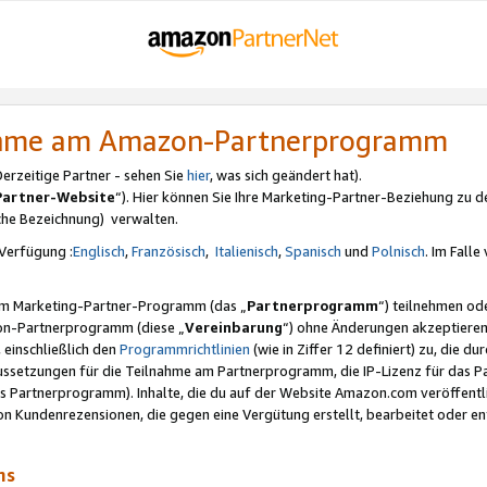
nahme am Amazon-Partnerprogramm
rzeitige Partner - sehen Sie
hier
, was sich geändert hat).
Partner-Website
“). Hier können Sie Ihre Marketing-Partner-Beziehung zu d
iche Bezeichnung) verwalten.
Verfügung :
Englisch
,
Französisch
,
Italienisch
,
Spanisch
und
Polnisch
. Im Fall
erem Marketing-Partner-Programm (das „
Partnerprogramm
“) teilnehmen od
on-Partnerprogramm (diese „
Vereinbarung
“) ohne Änderungen akzeptieren
 einschließlich den
Programmrichtlinien
(wie in Ziffer 12 definiert) zu, die 
raussetzungen für die Teilnahme am Partnerprogramm, die IP-Lizenz für das
s Partnerprogramm). Inhalte, die du auf der Website Amazon.com veröffentl
n Kundenrezensionen, die gegen eine Vergütung erstellt, bearbeitet oder ent
mms