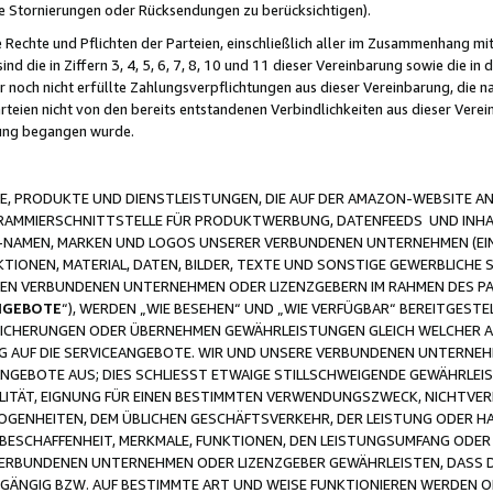
ge Stornierungen oder Rücksendungen zu berücksichtigen).
 Rechte und Pflichten der Parteien, einschließlich aller im Zusammenhang m
 die in Ziffern 3, 4, 5, 6, 7, 8, 10 und 11 dieser Vereinbarung sowie die in
er noch nicht erfüllte Zahlungsverpflichtungen aus dieser Vereinbarung, die
arteien nicht von den bereits entstandenen Verbindlichkeiten aus dieser Ver
gung begangen wurde.
 PRODUKTE UND DIENSTLEISTUNGEN, DIE AUF DER AMAZON-WEBSITE AN
GRAMMIERSCHNITTSTELLE FÜR PRODUKTWERBUNG, DATENFEEDS UND INH
-NAMEN, MARKEN UND LOGOS UNSERER VERBUNDENEN UNTERNEHMEN (EIN
IONEN, MATERIAL, DATEN, BILDER, TEXTE UND SONSTIGE GEWERBLICHE 
EREN VERBUNDENEN UNTERNEHMEN ODER LIZENZGEBERN IM RAHMEN DES 
NGEBOTE
“), WERDEN „WIE BESEHEN“ UND „WIE VERFÜGBAR“ BEREITGEST
CHERUNGEN ODER ÜBERNEHMEN GEWÄHRLEISTUNGEN GLEICH WELCHER AR
ZUG AUF DIE SERVICEANGEBOTE. WIR UND UNSERE VERBUNDENEN UNTERNEH
ANGEBOTE AUS; DIES SCHLIESST ETWAIGE STILLSCHWEIGENDE GEWÄHRLE
LITÄT, EIGNUNG FÜR EINEN BESTIMMTEN VERWENDUNGSZWECK, NICHTVER
OGENHEITEN, DEM ÜBLICHEN GESCHÄFTSVERKEHR, DER LEISTUNG ODER H
 BESCHAFFENHEIT, MERKMALE, FUNKTIONEN, DEN LEISTUNGSUMFANG ODER
VERBUNDENEN UNTERNEHMEN ODER LIZENZGEBER GEWÄHRLEISTEN, DASS D
HGÄNGIG BZW. AUF BESTIMMTE ART UND WEISE FUNKTIONIEREN WERDEN 