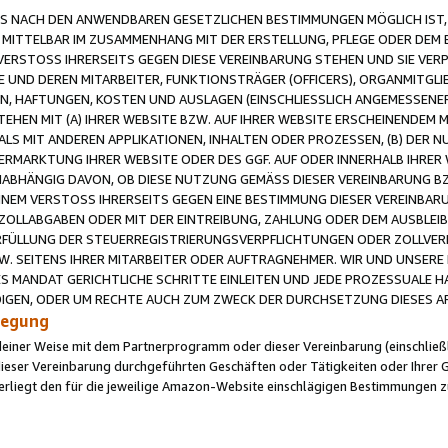
 NACH DEN ANWENDBAREN GESETZLICHEN BESTIMMUNGEN MÖGLICH IST, S
MITTELBAR IM ZUSAMMENHANG MIT DER ERSTELLUNG, PFLEGE ODER DEM BE
ERSTOSS IHRERSEITS GEGEN DIESE VEREINBARUNG STEHEN UND SIE VERP
UND DEREN MITARBEITER, FUNKTIONSTRÄGER (OFFICERS), ORGANMITGLI
N, HAFTUNGEN, KOSTEN UND AUSLAGEN (EINSCHLIESSLICH ANGEMESSENE
HEN MIT (A) IHRER WEBSITE BZW. AUF IHRER WEBSITE ERSCHEINENDEM M
LS MIT ANDEREN APPLIKATIONEN, INHALTEN ODER PROZESSEN, (B) DER 
RMARKTUNG IHRER WEBSITE ODER DES GGF. AUF ODER INNERHALB IHRER W
ABHÄNGIG DAVON, OB DIESE NUTZUNG GEMÄSS DIESER VEREINBARUNG B
EINEM VERSTOSS IHRERSEITS GEGEN EINE BESTIMMUNG DIESER VEREINBARU
D ZOLLABGABEN ODER MIT DER EINTREIBUNG, ZAHLUNG ODER DEM AUSBLEI
FÜLLUNG DER STEUERREGISTRIERUNGSVERPFLICHTUNGEN ODER ZOLLVERPF
W. SEITENS IHRER MITARBEITER ODER AUFTRAGNEHMER. WIR UND UNSERE
ES MANDAT GERICHTLICHE SCHRITTE EINLEITEN UND JEDE PROZESSUALE 
GEN, ODER UM RECHTE AUCH ZUM ZWECK DER DURCHSETZUNG DIESES AR
ilegung
endeiner Weise mit dem Partnerprogramm oder dieser Vereinbarung (einschließl
ieser Vereinbarung durchgeführten Geschäften oder Tätigkeiten oder Ihrer 
iegt den für die jeweilige Amazon-Website einschlägigen Bestimmungen z