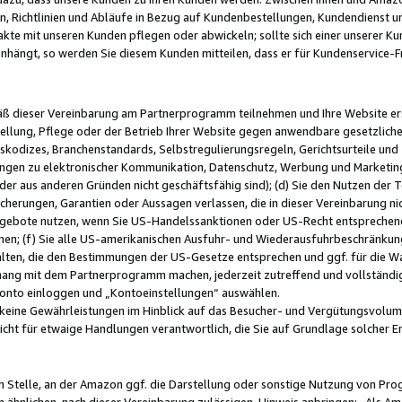
, Richtlinien und Abläufe in Bezug auf Kundenbestellungen, Kundendienst 
kte mit unseren Kunden pflegen oder abwickeln; sollte sich einer unserer Ku
nhängt, so werden Sie diesem Kunden mitteilen, dass er für Kundenservic
emäß dieser Vereinbarung am Partnerprogramm teilnehmen und Ihre Website er
ellung, Pflege oder der Betrieb Ihrer Website gegen anwendbare gesetzlich
skodizes, Branchenstandards, Selbstregulierungsregeln, Gerichtsurteile und 
ngen zu elektronischer Kommunikation, Datenschutz, Werbung und Marketing)
 oder aus anderen Gründen nicht geschäftsfähig sind); (d) Sie den Nutzen de
cherungen, Garantien oder Aussagen verlassen, die in dieser Vereinbarung nich
gebote nutzen, wenn Sie US-Handelssanktionen oder US-Recht entsprechen
men; (f) Sie alle US-amerikanischen Ausfuhr- und Wiederausfuhrbeschränkun
ten, die den Bestimmungen der US-Gesetze entsprechen und ggf. für die Wa
hang mit dem Partnerprogramm machen, jederzeit zutreffend und vollständig 
 Konto einloggen und „Kontoeinstellungen“ auswählen.
keine Gewährleistungen im Hinblick auf das Besucher- und Vergütungsvolu
icht für etwaige Handlungen verantwortlich, die Sie auf Grundlage solcher
en Stelle, an der Amazon ggf. die Darstellung oder sonstige Nutzung von Pr
 ähnlichen, nach dieser Vereinbarung zulässigen, Hinweis anbringen: „Als Ama