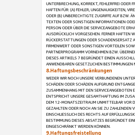
UNTERBRECHUNG, KORREKT, FEHLERFREI ODER 
HAFTEN FÜR: (A) FEHLER, UNGENAUIGKEITEN, 
ODER (B) UNBERECHTIGTE ZUGRIFFE AUF BZW. 
TEXTEN ODER SONSTIGEN INFORMATIONEN ODER 
PERSON ODER ÜBER DIE SERVICEANGEBOTE ERHA
AUSDRÜCKLICH VORGESEHEN. FERNER HAFTEN 
RÜCKERSTATTUNGEN ODER SCHADENSERSATZ AU
FIRMENWERT ODER SONSTIGEN VORTEILEN SOWIE
PARTNERPROGRAMM VORNEHMEN BZW. ÜBERNEHM
DIESES ARTIKELS 7 BEGRÜNDET EINEN AUSSCH
ANWENDBAREN GESETZLICHEN BESTIMMUNGEN 
8.Haftungsbeschränkungen
WEDER WIR NOCH UNSERE VERBUNDENEN UNTERN
SCHÄDEN ODER SCHÄDEN AUFGRUND ENTGANGENE
ZUSAMMENHANG MIT DEN SERVICEANGEBOTEN EN
ENTSPRICHT UNSERE GESAMTHAFTUNG IM ZUSAM
DEM 12-MONATSZEITRAUM UNMITTELBAR VOR DE
GEZAHLTEN ODER NOCH AN SIE ZU ZAHLENDEN V
EINSCHLIESSLICH DES RECHTS AUF ERFÜLLUNGS
BESTIMMUNG DIESES ABSATZES BEGRÜNDET EI
EINGESCHRÄNKT WERDEN KÖNNEN.
9.Haftungsfreistellung