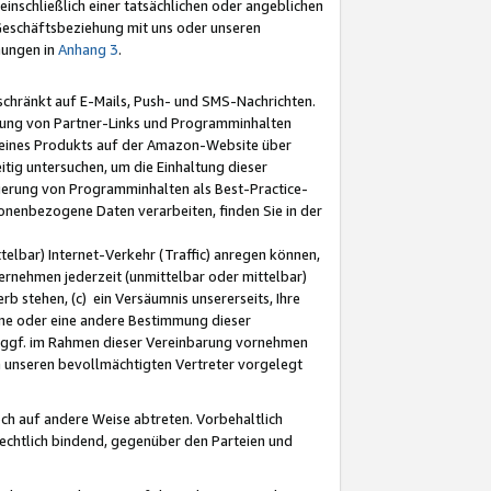
nschließlich einer tatsächlichen oder angeblichen
Geschäftsbeziehung mit uns oder unseren
mungen in
Anhang 3
.
schränkt auf E-Mails, Push- und SMS-Nachrichten.
ellung von Partner-Links und Programminhalten
 eines Produkts auf der Amazon-Website über
tig untersuchen, um die Einhaltung dieser
ntierung von Programminhalten als Best-Practice-
sonenbezogene Daten verarbeiten, finden Sie in der
telbar) Internet-Verkehr (Traffic) anregen können,
rnehmen jederzeit (unmittelbar oder mittelbar)
b stehen, (c) ein Versäumnis unsererseits, Ihre
fene oder eine andere Bestimmung dieser
r ggf. im Rahmen dieser Vereinbarung vornehmen
ch unseren bevollmächtigten Vertreter vorgelegt
ch auf andere Weise abtreten. Vorbehaltlich
rechtlich bindend, gegenüber den Parteien und