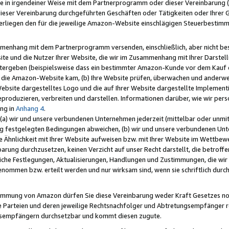
e in irgendeiner Weise mit dem Partnerprogramm oder dieser Vereinbarung (ei
ieser Vereinbarung durchgeführten Geschäften oder Tätigkeiten oder Ihrer 
liegen den für die jeweilige Amazon-Website einschlägigen Steuerbestim
mmenhang mit dem Partnerprogramm versenden, einschließlich, aber nicht be
site und die Nutzer Ihrer Website, die wir im Zusammenhang mit Ihrer Darst
itergeben (beispielsweise dass ein bestimmter Amazon-Kunde vor dem Kauf
uf die Amazon-Website kam, (b) Ihre Website prüfen, überwachen und anderwei
r Website dargestelltes Logo und die auf Ihrer Website dargestellte Impleme
reproduzieren, verbreiten und darstellen. Informationen darüber, wie wir per
ng in
Anhang 4
.
 (a) wir und unsere verbundenen Unternehmen jederzeit (mittelbar oder unmit
ng festgelegten Bedingungen abweichen, (b) wir und unsere verbundenen Unte
 Ähnlichkeit mit Ihrer Website aufweisen bzw. mit Ihrer Website im Wettbewer
barung durchzusetzen, keinen Verzicht auf unser Recht darstellt, die betrof
liche Festlegungen, Aktualisierungen, Handlungen und Zustimmungen, die wi
enommen bzw. erteilt werden und nur wirksam sind, wenn sie schriftlich dur
stimmung von Amazon dürfen Sie diese Vereinbarung weder Kraft Gesetzes no
die Parteien und deren jeweilige Rechtsnachfolger und Abtretungsempfänger 
ngsempfängern durchsetzbar und kommt diesen zugute.