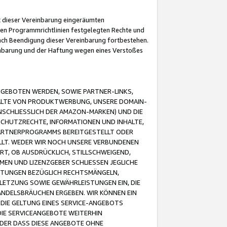
it dieser Vereinbarung eingeräumten
 den Programmrichtlinien festgelegten Rechte und
 nach Beendigung dieser Vereinbarung fortbestehen.
einbarung und der Haftung wegen eines Verstoßes
GEBOTEN WERDEN, SOWIE PARTNER-LINKS,
ALTE VON PRODUKTWERBUNG, UNSERE DOMAIN-
SCHLIESSLICH DER AMAZON-MARKEN) UND DIE
SCHUTZRECHTE, INFORMATIONEN UND INHALTE,
PARTNERPROGRAMMS BEREITGESTELLT ODER
ELLT. WEDER WIR NOCH UNSERE VERBUNDENEN
T, OB AUSDRÜCKLICH, STILLSCHWEIGEND,
MEN UND LIZENZGEBER SCHLIESSEN JEGLICHE
ISTUNGEN BEZÜGLICH RECHTSMÄNGELN,
LETZUNG SOWIE GEWÄHRLEISTUNGEN EIN, DIE
ANDELSBRÄUCHEN ERGEBEN. WIR KÖNNEN EIN
 DIE GELTUNG EINES SERVICE-ANGEBOTS
IE SERVICEANGEBOTE WEITERHIN
ODER DASS DIESE ANGEBOTE OHNE