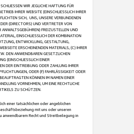
CHLIESSEN WIR JEGLICHE HAFTUNG FÜR
TRIEB IHRER WEBSITE (EINSCHLIESSLICH IHRER
FLICHTEN SICH, UNS, UNSERE VERBUNDENEN
EDER (DIRECTORS) UND VERTRETER VON
R ANWALTSGEBÜHREN) FREIZUSTELLEN UND
ATERIAL, EINSCHLIESSLICH DER KOMBINATION
NUTZUNG, ENTWICKLUNG, GESTALTUNG,
EBSEITE ERSCHEINENDEN MATERIALS, (C) IHRER
ZW. DEN ANWENDBAREN GESETZLICHEN
NG (EINSCHLIESSLICH EINER
BEN DER EINTREIBUNG ODER ZAHLUNG IHRER
LICHTUNGEN, ODER (F) FAHRLÄSSIGKEIT ODER
 BEAUFTRAGTEN KÖNNEN IM NAMEN EINER
HANDLUNG VORNEHMEN, UM EINE RECHTLICHE
TIKELS ZU SCHÜTZEN.
ich einer tatsächlichen oder angeblichen
Geschäftsbeziehung mit uns oder unseren
u anwendbarem Recht und Streitbeilegung in