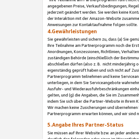
angegebenen Preise, Verkaufsbedingungen, Regeln
jederzeit geändert werden. Sie werden keine Konta
der Interaktion mit der Amazon-Website zusamme
Anweisungen zur Kontaktaufnahme folgen sollte.
4.Gewährleistungen
Sie gewährleisten und sichern zu, dass (a) Sie g
Ihre Teilnahme am Partnerprogramm noch die Erst
Anordnungen, Konzessionen, Richtlinien, Verhalten
zuständigen Behörde (einschließlich der Bestimmu
abschließen dürfen (also z. B. nicht minderjährig
eigenständig geprüft haben und sich nicht auf Zusi
Partnerprogramm teilnehmen und keine Servicean
unterliegen, in dem Sie Serviceangebote wahrneh
Ausfuhr- und Wiederausfuhrbeschränkungen einhal
gelten, und (g) die Angaben, die Sie im Zusammen
indem Sie sich über die Partner-Website in Ihrem
Wir machen keine Zusicherungen und übernehmen 
Partnerprogramm erwarten können, und wir sind n
5.Angabe Ihres Partner-Status
Sie müssen auf Ihrer Website bzw. an jeder ander
deutlich den folgenden oder einen im Wesentlichen