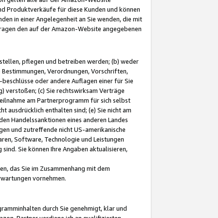
und Produktverkäufe für diese Kunden und können
nden in einer Angelegenheit an Sie wenden, die mit
e-Fragen den auf der Amazon-Website angegebenen
stellen, pflegen und betreiben werden; (b) weder
e Bestimmungen, Verordnungen, Vorschriften,
-beschlüsse oder andere Auflagen einer für Sie
 verstoßen; (c) Sie rechtswirksam Verträge
r Teilnahme am Partnerprogramm für sich selbst
t ausdrücklich enthalten sind; (e) Sie nicht am
den Handelssanktionen eines anderen Landes
gen und zutreffende nicht US-amerikanische
ren, Software, Technologie und Leistungen
sind. Sie können Ihre Angaben aktualisieren,
men, das Sie im Zusammenhang mit dem
 Erwartungen vornehmen.
ogramminhalten durch Sie genehmigt, klar und
zon-Partner verdiene ich an qualifizierten