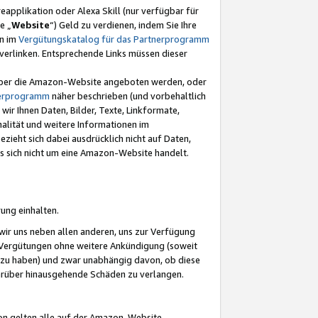
eapplikation oder Alexa Skill (nur verfügbar für
e „
Website
“) Geld zu verdienen, indem Sie Ihre
en im
Vergütungskatalog für das Partnerprogramm
t) verlinken. Entsprechende Links müssen dieser
e über die Amazon-Website angeboten werden, oder
nerprogramm
näher beschrieben (und vorbehaltlich
ir Ihnen Daten, Bilder, Texte, Linkformate,
alität und weitere Informationen im
zieht sich dabei ausdrücklich nicht auf Daten,
es sich nicht um eine Amazon-Website handelt.
rung einhalten.
ir uns neben allen anderen, uns zur Verfügung
n Vergütungen ohne weitere Ankündigung (soweit
 zu haben) und zwar unabhängig davon, ob diese
darüber hinausgehende Schäden zu verlangen.
on gelten alle auf der Amazon-Website