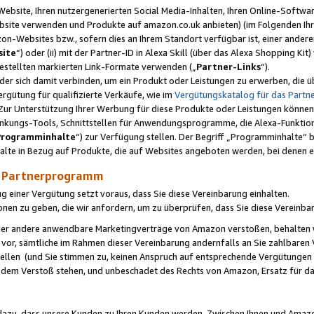
ebsite, Ihren nutzergenerierten Social Media-Inhalten, Ihren Online-Softwar
ebsite verwenden und Produkte auf amazon.co.uk anbieten) (im Folgenden Ihr
-Websites bzw., sofern dies an Ihrem Standort verfügbar ist, einer ander
ite
“) oder (ii) mit der Partner-ID in Alexa Skill (über das Alexa Shopping Ki
estellten markierten Link-Formate verwenden („
Partner-Links
“).
oder sich damit verbinden, um ein Produkt oder Leistungen zu erwerben, di
gütung für qualifizierte Verkäufe, wie im
Vergütungskatalog für das Part
Zur Unterstützung Ihrer Werbung für diese Produkte oder Leistungen können w
linkungs-Tools, Schnittstellen für Anwendungsprogramme, die Alexa-Funktion
Programminhalte
“) zur Verfügung stellen. Der Begriff „Programminhalte“ be
halte in Bezug auf Produkte, die auf Websites angeboten werden, bei denen 
as Partnerprogramm
einer Vergütung setzt voraus, dass Sie diese Vereinbarung einhalten.
ionen zu geben, die wir anfordern, um zu überprüfen, dass Sie diese Vereinba
oder andere anwendbare Marketingverträge von Amazon verstoßen, behalten w
 vor, sämtliche im Rahmen dieser Vereinbarung andernfalls an Sie zahlbare
tellen (und Sie stimmen zu, keinen Anspruch auf entsprechende Vergütungen
 dem Verstoß stehen, und unbeschadet des Rechts von Amazon, Ersatz für 
azu, dass unsere Kunden zu Ihren Kunden werden. Zwischen Ihnen und Amaz