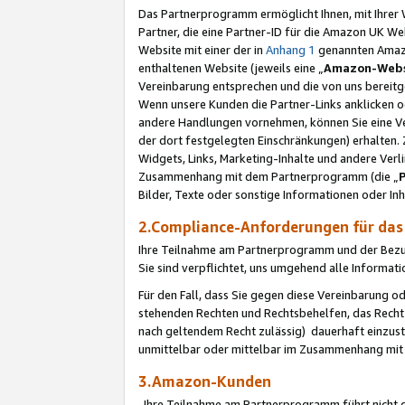
Das Partnerprogramm ermöglicht Ihnen, mit Ihrer W
Partner, die eine Partner-ID für die Amazon UK W
Website mit einer der in
Anhang 1
genannten Amazon
enthaltenen Website (jeweils eine „
Amazon-Webs
Vereinbarung entsprechen und die von uns bereitg
Wenn unsere Kunden die Partner-Links anklicken 
andere Handlungen vornehmen, können Sie eine Ver
der dort festgelegten Einschränkungen) erhalten. 
Widgets, Links, Marketing-Inhalte und andere Ver
Zusammenhang mit dem Partnerprogramm (die „
Bilder, Texte oder sonstige Informationen oder In
2.Compliance-Anforderungen für d
Ihre Teilnahme am Partnerprogramm und der Bezug 
Sie sind verpflichtet, uns umgehend alle Informat
Für den Fall, dass Sie gegen diese Vereinbarung 
stehenden Rechten und Rechtsbehelfen, das Recht
nach geltendem Recht zulässig) dauerhaft einzus
unmittelbar oder mittelbar im Zusammenhang mit
3.Amazon-Kunden
Ihre Teilnahme am Partnerprogramm führt nicht d