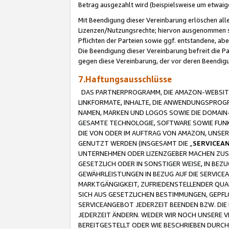
Betrag ausgezahlt wird (beispielsweise um etwai
Mit Beendigung dieser Vereinbarung erlöschen alle
Lizenzen/Nutzungsrechte; hiervon ausgenommen sind
Pflichten der Parteien sowie ggf. entstandene, ab
Die Beendigung dieser Vereinbarung befreit die P
gegen diese Vereinbarung, der vor deren Beendi
7.Haftungsausschlüsse
DAS PARTNERPROGRAMM, DIE AMAZON-WEBSITE,
LINKFORMATE, INHALTE, DIE ANWENDUNGSPRO
NAMEN, MARKEN UND LOGOS SOWIE DIE DOMAIN
GESAMTE TECHNOLOGIE, SOFTWARE SOWIE FUNKT
DIE VON ODER IM AUFTRAG VON AMAZON, UNS
GENUTZT WERDEN (INSGESAMT DIE „
SERVICEA
UNTERNEHMEN ODER LIZENZGEBER MACHEN ZUSI
GESETZLICH ODER IN SONSTIGER WEISE, IN BE
GEWÄHRLEISTUNGEN IN BEZUG AUF DIE SERVICE
MARKTGÄNGIGKEIT, ZUFRIEDENSTELLENDER QUA
SICH AUS GESETZLICHEN BESTIMMUNGEN, GEPFL
SERVICEANGEBOT JEDERZEIT BEENDEN BZW. DIE
JEDERZEIT ÄNDERN. WEDER WIR NOCH UNSERE 
BEREITGESTELLT ODER WIE BESCHRIEBEN DURC