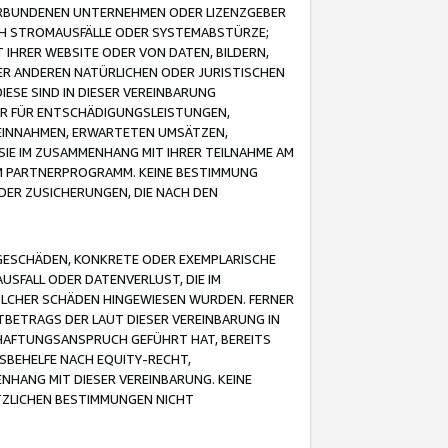
VERBUNDENEN UNTERNEHMEN ODER LIZENZGEBER
ICH STROMAUSFÄLLE ODER SYSTEMABSTÜRZE;
IHRER WEBSITE ODER VON DATEN, BILDERN,
ER ANDEREN NATÜRLICHEN ODER JURISTISCHEN
ESE SIND IN DIESER VEREINBARUNG
R FÜR ENTSCHÄDIGUNGSLEISTUNGEN,
EINNAHMEN, ERWARTETEN UMSÄTZEN,
SIE IM ZUSAMMENHANG MIT IHRER TEILNAHME AM
M PARTNERPROGRAMM. KEINE BESTIMMUNG
DER ZUSICHERUNGEN, DIE NACH DEN
GESCHÄDEN, KONKRETE ODER EXEMPLARISCHE
SFALL ODER DATENVERLUST, DIE IM
OLCHER SCHÄDEN HINGEWIESEN WURDEN. FERNER
BETRAGS DER LAUT DIESER VEREINBARUNG IN
HAFTUNGSANSPRUCH GEFÜHRT HAT, BEREITS
SBEHELFE NACH EQUITY-RECHT,
NHANG MIT DIESER VEREINBARUNG. KEINE
TZLICHEN BESTIMMUNGEN NICHT