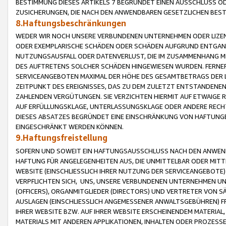
BESTIMMUNG DIESES ARTIKELS 7 BEGRÜNDET EINEN AUSSCHLUSS 
ZUSICHERUNGEN, DIE NACH DEN ANWENDBAREN GESETZLICHEN BE
8.Haftungsbeschränkungen
WEDER WIR NOCH UNSERE VERBUNDENEN UNTERNEHMEN ODER LIZEN
ODER EXEMPLARISCHE SCHÄDEN ODER SCHÄDEN AUFGRUND ENTGANG
NUTZUNGSAUSFALL ODER DATENVERLUST, DIE IM ZUSAMMENHANG MI
DES AUFTRETENS SOLCHER SCHÄDEN HINGEWIESEN WURDEN. FERN
SERVICEANGEBOTEN MAXIMAL DER HÖHE DES GESAMTBETRAGS DER 
ZEITPUNKT DES EREIGNISSES, DAS ZU DEM ZULETZT ENTSTANDENE
ZAHLENDEN VERGÜTUNGEN. SIE VERZICHTEN HIERMIT AUF ETWAIGE 
AUF ERFÜLLUNGSKLAGE, UNTERLASSUNGSKLAGE ODER ANDERE RECHT
DIESES ABSATZES BEGRÜNDET EINE EINSCHRÄNKUNG VON HAFTUNG
EINGESCHRÄNKT WERDEN KÖNNEN.
9.Haftungsfreistellung
SOFERN UND SOWEIT EIN HAFTUNGSAUSSCHLUSS NACH DEN ANWENDB
HAFTUNG FÜR ANGELEGENHEITEN AUS, DIE UNMITTELBAR ODER MITT
WEBSITE (EINSCHLIESSLICH IHRER NUTZUNG DER SERVICEANGEBOTE)
VERPFLICHTEN SICH, UNS, UNSERE VERBUNDENEN UNTERNEHMEN UN
(OFFICERS), ORGANMITGLIEDER (DIRECTORS) UND VERTRETER VON 
AUSLAGEN (EINSCHLIESSLICH ANGEMESSENER ANWALTSGEBÜHREN) FR
IHRER WEBSITE BZW. AUF IHRER WEBSITE ERSCHEINENDEM MATERIAL
MATERIALS MIT ANDEREN APPLIKATIONEN, INHALTEN ODER PROZESSE