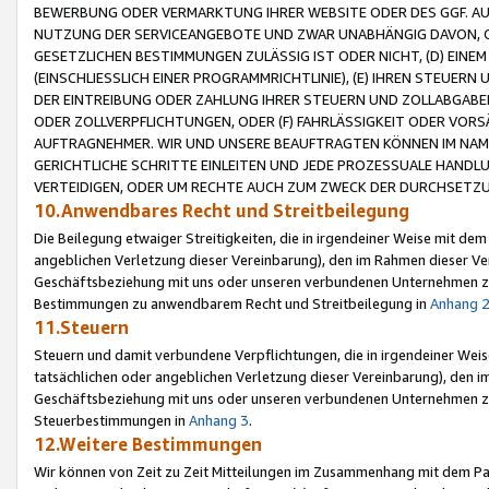
BEWERBUNG ODER VERMARKTUNG IHRER WEBSITE ODER DES GGF. AUF 
NUTZUNG DER SERVICEANGEBOTE UND ZWAR UNABHÄNGIG DAVON, O
GESETZLICHEN BESTIMMUNGEN ZULÄSSIG IST ODER NICHT, (D) EINE
(EINSCHLIESSLICH EINER PROGRAMMRICHTLINIE), (E) IHREN STEUER
DER EINTREIBUNG ODER ZAHLUNG IHRER STEUERN UND ZOLLABGAB
ODER ZOLLVERPFLICHTUNGEN, ODER (F) FAHRLÄSSIGKEIT ODER VORS
AUFTRAGNEHMER. WIR UND UNSERE BEAUFTRAGTEN KÖNNEN IM NAME
GERICHTLICHE SCHRITTE EINLEITEN UND JEDE PROZESSUALE HAND
VERTEIDIGEN, ODER UM RECHTE AUCH ZUM ZWECK DER DURCHSETZU
10.Anwendbares Recht und Streitbeilegung
Die Beilegung etwaiger Streitigkeiten, die in irgendeiner Weise mit de
angeblichen Verletzung dieser Vereinbarung), den im Rahmen dieser Ve
Geschäftsbeziehung mit uns oder unseren verbundenen Unternehmen zu
Bestimmungen zu anwendbarem Recht und Streitbeilegung in
Anhang 
11.Steuern
Steuern und damit verbundene Verpflichtungen, die in irgendeiner Wei
tatsächlichen oder angeblichen Verletzung dieser Vereinbarung), den 
Geschäftsbeziehung mit uns oder unseren verbundenen Unternehmen z
Steuerbestimmungen in
Anhang 3
.
12.Weitere Bestimmungen
Wir können von Zeit zu Zeit Mitteilungen im Zusammenhang mit dem Par