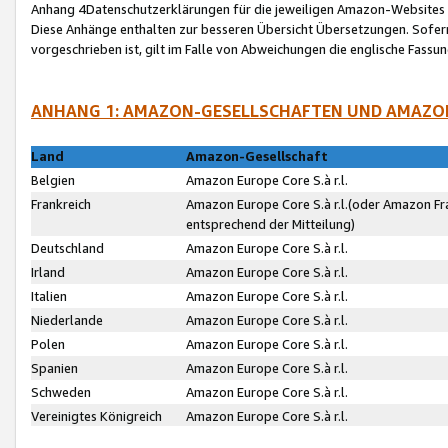
Anhang 4Datenschutzerklärungen für die jeweiligen Amazon-Websites
Diese Anhänge enthalten zur besseren Übersicht Übersetzungen. Sofe
vorgeschrieben ist, gilt im Falle von Abweichungen die englische Fass
ANHANG 1: AMAZON-GESELLSCHAFTEN UND AMAZO
Land
Amazon-Gesellschaft
Belgien
Amazon Europe Core S.à r.l.
Frankreich
Amazon Europe Core S.à r.l.(oder Amazon Fr
entsprechend der Mitteilung)
Deutschland
Amazon Europe Core S.à r.l.
Irland
Amazon Europe Core S.à r.l.
Italien
Amazon Europe Core S.à r.l.
Niederlande
Amazon Europe Core S.à r.l.
Polen
Amazon Europe Core S.à r.l.
Spanien
Amazon Europe Core S.à r.l.
Schweden
Amazon Europe Core S.à r.l.
Vereinigtes Königreich
Amazon Europe Core S.à r.l.