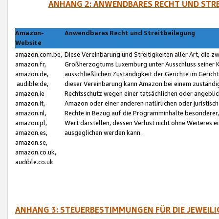
ANHANG 2: ANWENDBARES RECHT UND STRE
Amazon-
Anwendbares Recht und Streitbeilegung
Website
amazon.com.be,
Diese Vereinbarung und Streitigkeiten aller Art, die 
amazon.fr,
Großherzogtums Luxemburg unter Ausschluss seiner Kol
amazon.de,
ausschließlichen Zuständigkeit der Gerichte im Geri
audible.de,
dieser Vereinbarung kann Amazon bei einem zuständig
amazon.ie
Rechtsschutz wegen einer tatsächlichen oder angebli
amazon.it,
Amazon oder einer anderen natürlichen oder juristisc
amazon.nl,
Rechte in Bezug auf die Programminhalte besonderer,
amazon.pl,
Wert darstellen, dessen Verlust nicht ohne Weiteres e
amazon.es,
ausgeglichen werden kann.
amazon.se,
amazon.co.uk,
audible.co.uk
ANHANG 3: STEUERBESTIMMUNGEN FÜR DIE JEWEIL