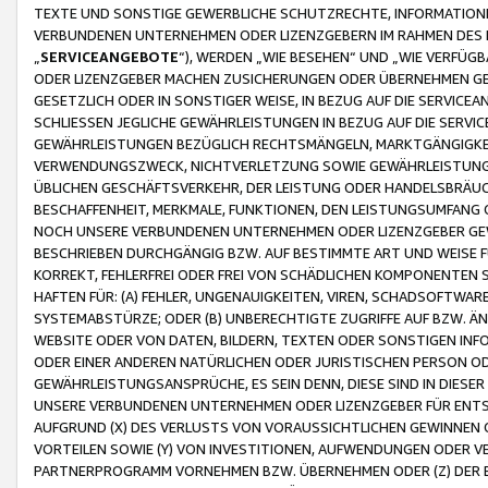
TEXTE UND SONSTIGE GEWERBLICHE SCHUTZRECHTE, INFORMATIONE
VERBUNDENEN UNTERNEHMEN ODER LIZENZGEBERN IM RAHMEN DES
„
SERVICEANGEBOTE
“), WERDEN „WIE BESEHEN“ UND „WIE VERFÜ
ODER LIZENZGEBER MACHEN ZUSICHERUNGEN ODER ÜBERNEHMEN GEW
GESETZLICH ODER IN SONSTIGER WEISE, IN BEZUG AUF DIE SERVI
SCHLIESSEN JEGLICHE GEWÄHRLEISTUNGEN IN BEZUG AUF DIE SERVI
GEWÄHRLEISTUNGEN BEZÜGLICH RECHTSMÄNGELN, MARKTGÄNGIGKEIT
VERWENDUNGSZWECK, NICHTVERLETZUNG SOWIE GEWÄHRLEISTUNGEN 
ÜBLICHEN GESCHÄFTSVERKEHR, DER LEISTUNG ODER HANDELSBRÄUCH
BESCHAFFENHEIT, MERKMALE, FUNKTIONEN, DEN LEISTUNGSUMFANG 
NOCH UNSERE VERBUNDENEN UNTERNEHMEN ODER LIZENZGEBER GEWÄ
BESCHRIEBEN DURCHGÄNGIG BZW. AUF BESTIMMTE ART UND WEISE
KORREKT, FEHLERFREI ODER FREI VON SCHÄDLICHEN KOMPONENTEN
HAFTEN FÜR: (A) FEHLER, UNGENAUIGKEITEN, VIREN, SCHADSOFTW
SYSTEMABSTÜRZE; ODER (B) UNBERECHTIGTE ZUGRIFFE AUF BZW. 
WEBSITE ODER VON DATEN, BILDERN, TEXTEN ODER SONSTIGEN INF
ODER EINER ANDEREN NATÜRLICHEN ODER JURISTISCHEN PERSON OD
GEWÄHRLEISTUNGSANSPRÜCHE, ES SEIN DENN, DIESE SIND IN DIES
UNSERE VERBUNDENEN UNTERNEHMEN ODER LIZENZGEBER FÜR EN
AUFGRUND (X) DES VERLUSTS VON VORAUSSICHTLICHEN GEWINNEN
VORTEILEN SOWIE (Y) VON INVESTITIONEN, AUFWENDUNGEN ODER VE
PARTNERPROGRAMM VORNEHMEN BZW. ÜBERNEHMEN ODER (Z) DER 