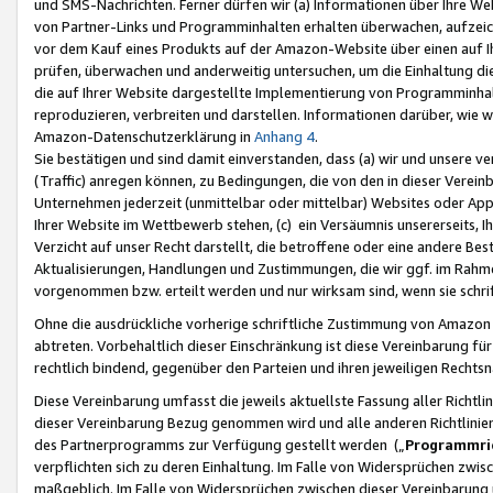
und SMS-Nachrichten. Ferner dürfen wir (a) Informationen über Ihre We
von Partner-Links und Programminhalten erhalten überwachen, aufzei
vor dem Kauf eines Produkts auf der Amazon-Website über einen auf Ih
prüfen, überwachen und anderweitig untersuchen, um die Einhaltung dies
die auf Ihrer Website dargestellte Implementierung von Programminhalt
reproduzieren, verbreiten und darstellen. Informationen darüber, wie w
Amazon-Datenschutzerklärung in
Anhang 4
.
Sie bestätigen und sind damit einverstanden, dass (a) wir und unsere 
(Traffic) anregen können, zu Bedingungen, die von den in dieser Vere
Unternehmen jederzeit (unmittelbar oder mittelbar) Websites oder Appl
Ihrer Website im Wettbewerb stehen, (c) ein Versäumnis unsererseits, I
Verzicht auf unser Recht darstellt, die betroffene oder eine andere B
Aktualisierungen, Handlungen und Zustimmungen, die wir ggf. im Rahme
vorgenommen bzw. erteilt werden und nur wirksam sind, wenn sie schri
Ohne die ausdrückliche vorherige schriftliche Zustimmung von Amazon
abtreten. Vorbehaltlich dieser Einschränkung ist diese Vereinbarung f
rechtlich bindend, gegenüber den Parteien und ihren jeweiligen Rech
Diese Vereinbarung umfasst die jeweils aktuellste Fassung aller Richtli
dieser Vereinbarung Bezug genommen wird und alle anderen Richtlinie
des Partnerprogramms zur Verfügung gestellt werden („
Programmric
verpflichten sich zu deren Einhaltung. Im Falle von Widersprüchen zwi
maßgeblich. Im Falle von Widersprüchen zwischen dieser Vereinbarun