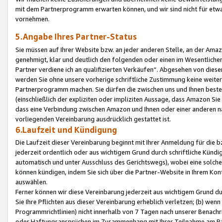
mit dem Partnerprogramm erwarten können, und wir sind nicht für etwa
vornehmen.
5.Angabe Ihres Partner-Status
Sie müssen auf Ihrer Website bzw. an jeder anderen Stelle, an der Am
genehmigt, klar und deutlich den folgenden oder einen im Wesentlichen
Partner verdiene ich an qualifizierten Verkäufen“. Abgesehen von die
werden Sie ohne unsere vorherige schriftliche Zustimmung keine weite
Partnerprogramm machen. Sie dürfen die zwischen uns und Ihnen best
(einschließlich der expliziten oder impliziten Aussage, dass Amazon Si
dass eine Verbindung zwischen Amazon und Ihnen oder einer anderen natü
vorliegenden Vereinbarung ausdrücklich gestattet ist.
6.Laufzeit und Kündigung
Die Laufzeit dieser Vereinbarung beginnt mit Ihrer Anmeldung für die 
jederzeit ordentlich oder aus wichtigem Grund durch schriftliche Kündi
automatisch und unter Ausschluss des Gerichtswegs), wobei eine solch
können kündigen, indem Sie sich über die Partner-Website in Ihrem Ko
auswählen.
Ferner können wir diese Vereinbarung jederzeit aus wichtigem Grund dur
Sie Ihre Pflichten aus dieser Vereinbarung erheblich verletzen; (b) wen
Programmrichtlinien) nicht innerhalb von 7 Tagen nach unserer Benachr
oder Haftungsansprüchen im Zusammenhang mit Ihrer Teilnahme am Pa