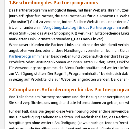
1.Beschreibung des Partnerprogramms
Das Partnerprogramm ermöglicht Ihnen, mit Ihrer Website, Ihren nutzer
(nur verfügbar für Partner, die eine Partner-ID für die Amazon UK We
„
Website
“) Geld zu verdienen, indem Sie Ihre Website mit einer der in
ist, einer anderen im
Vergütungskatalog für das Partnerprogramm
enth
Alexa Skill (über das Alexa Shopping Kit) verlinken. Entsprechende Lin
markierten Link-Formate verwenden („
Partner-Links
“).
Wenn unsere Kunden die Partner-Links anklicken oder sich damit verbi
angeboten werden, oder andere Handlungen vornehmen, können Sie eine
Partnerprogramm
näher beschrieben (und vorbehaltlich der dort festg
Produkte oder Leistungen können wir Ihnen Daten, Bilder, Texte, Linkfo
für Anwendungsprogramme, die Alexa-Funktionalität und weitere Inf
zur Verfügung stellen. Der Begriff „Programminhalte“ bezieht sich dabe
in Bezug auf Produkte, die auf Websites angeboten werden, bei denen 
2.Compliance-Anforderungen für das Partnerprog
Ihre Teilnahme am Partnerprogramm und der Bezug einer Vergütung setz
Sie sind verpflichtet, uns umgehend alle Informationen zu geben, die w
Für den Fall, dass Sie gegen diese Vereinbarung oder andere anwendba
uns zur Verfügung stehenden Rechten und Rechtsbehelfen, das Recht vo
Vergütungen ohne weitere Ankündigung (soweit nach geltendem Recht z
entsprechende Vergütungen zu haben) und zwar unabhängig davon, ob 