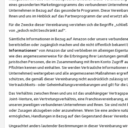
eines gesonderten Marketingprogramms des verbundenen Unternehmens
Unternehmen in Bezug auf das gesonderte Programm. Diese Vereinbarung
Ihnen und uns im Hinblick auf das Partnerprogramm dar und ersetzt al
Für die Zwecke dieser Vereinbarung verstehen sich die Begriffe „schließ
von „jedoch nicht beschränkt auf“.
Sämtliche Informationen in Bezug auf Amazon oder unsere verbunde
bereitstellen oder zugänglich machen und die nicht öffentlich bekannt bz
Informationen
“ von Amazon dar und verbleiben im alleinigen Eigent
wie dies angemessenerweise für die Erbringung Ihrer Leistungen gemäß d
juristischen Personen, die im Zusammenhang mit Ihrem Konto Zugriff au
Pflichten kennen und einhalten. Sie werden Vertrauliche Informationen 
Unternehmen) weitergeben und alle angemessenen Maßnahmen ergreifen
schützen, die gemäß dieser Vereinbarung nicht ausdrücklich zulässig is
Vertraulichkeits- oder Geheimhaltungsvereinbarungen und gilt für die
Das Verhältnis zwischen Ihnen und uns ist das unabhängiger Vertragspa
Joint-Venture, ein Vertretungsverhältnis, eine Franchisevereinbarung, 
unseren jeweiligen verbundenen Unternehmen und Ihnen. Sie sind ni
oder Zusagen abzugeben oder anzunehmen. Wenn Sie eine andere natürli
ermöglichen, Handlungen in Bezug auf den Gegenstand dieser Vereinbar
Ungeachtet anders lautender Bestimmungen in dieser Vereinbarung wird