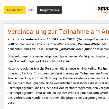
Anmelden
Registrieren
oder
Vereinbarung zur Teilnahme am 
zuletzt aktualisiert am
:
15. Oktober 2025
(Derzeitige Partner - 
Willkommen auf Amazons Partner-Website (die „
Partner-Website
“)
genannten Amazon-Gesellschaften („
Amazon
“ oder „
uns
“ oder ähnli
Übersetzungen stehen in folgenden Sprachen zur Verfügung :
Englisch
,
den Übersetzungen gilt die englische Fassung.
Natürliche oder juristische Personen, die an unserem Marketing-Partn
oder ein „
Partner
“), müssen die Vereinbarung zur Teilnahme am Ama
Ihrer Anmeldung auf bzw. Nutzung der Partner-Website stimmen Sie die
zu, die durch Bezugnahme einen wesentlichen Bestandteil dieser Verei
Partnerprogramm, die IP-Lizenz für das Partnerprogramm, den Vergütu
Partnerprogramm). Inhalte, die du auf der Website Amazon.com veröffe
des Verbots von Kundenrezensionen, die gegen eine Vergütung erstellt, 
durch.