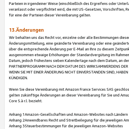
Parteien in irgendeiner Weise (einschließlich des Ergreifens oder Unt
veranlasst oder verpflichtet wird, die mit US-Gesetzen, Vorschriften,
für eine der Parteien dieser Vereinbarung gelten.
13.Änderungen
Wir behalten uns das Recht vor, einzelne oder alle Bestimmungen diese
Änderungsmitteilung, eine geänderte Vereinbarung oder eine geänderte 
über die entsprechende Änderung per E-Mail an Ihre zu diesem Zeitpun
ausgenommen etwaige Erhöhungen der Standardvergütung im Rahmen
Datum, jedoch frühestens sieben Kalendertage nach dem Datum, an de
PARTNERPROGRAMM NACH DEM DATUM DES WIRKSAMWERDENS DER Ä
WENN SIE MIT EINER ÄNDERUNG NICHT EINVERSTANDEN SIND, HABEN S
KÜNDIGEN.
Wenn Sie diese Vereinbarung mit Amazon France Services SAS geschlo
gelten zukünftige Änderungen an dieser Vereinbarung für Sie und Ama
Core S.à r.l. bezieht.
Anhang 1Amazon-Gesellschaften und Amazon-Websites nach Ländern
Anhang 2Anwendbares Recht und Streitbeilegung für die jeweiligen 
Anhang 3Steuerbestimmungen für die jeweiligen Amazon-Websites