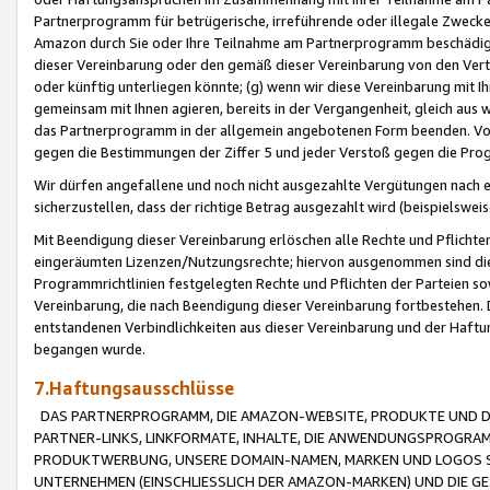
Partnerprogramm für betrügerische, irreführende oder illegale Zwecke
Amazon durch Sie oder Ihre Teilnahme am Partnerprogramm beschädig
dieser Vereinbarung oder den gemäß dieser Vereinbarung von den Vertr
oder künftig unterliegen könnte; (g) wenn wir diese Vereinbarung mit I
gemeinsam mit Ihnen agieren, bereits in der Vergangenheit, gleich aus
das Partnerprogramm in der allgemein angebotenen Form beenden. Vors
gegen die Bestimmungen der Ziffer 5 und jeder Verstoß gegen die Prog
Wir dürfen angefallene und noch nicht ausgezahlte Vergütungen nach 
sicherzustellen, dass der richtige Betrag ausgezahlt wird (beispielsw
Mit Beendigung dieser Vereinbarung erlöschen alle Rechte und Pflichte
eingeräumten Lizenzen/Nutzungsrechte; hiervon ausgenommen sind die in 
Programmrichtlinien festgelegten Rechte und Pflichten der Parteien sow
Vereinbarung, die nach Beendigung dieser Vereinbarung fortbestehen. D
entstandenen Verbindlichkeiten aus dieser Vereinbarung und der Haft
begangen wurde.
7.Haftungsausschlüsse
DAS PARTNERPROGRAMM, DIE AMAZON-WEBSITE, PRODUKTE UND DI
PARTNER-LINKS, LINKFORMATE, INHALTE, DIE ANWENDUNGSPROGR
PRODUKTWERBUNG, UNSERE DOMAIN-NAMEN, MARKEN UND LOGOS S
UNTERNEHMEN (EINSCHLIESSLICH DER AMAZON-MARKEN) UND DIE GE