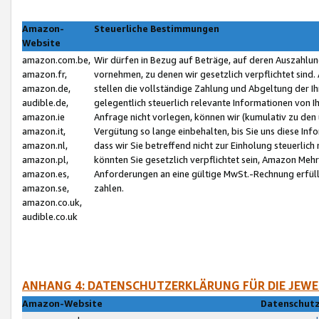
Amazon-
Steuerliche Bestimmungen
Website
amazon.com.be,
Wir dürfen in Bezug auf Beträge, auf deren Auszahlun
amazon.fr,
vornehmen, zu denen wir gesetzlich verpflichtet sind
amazon.de,
stellen die vollständige Zahlung und Abgeltung der 
audible.de,
gelegentlich steuerlich relevante Informationen von I
amazon.ie
Anfrage nicht vorlegen, können wir (kumulativ zu de
amazon.it,
Vergütung so lange einbehalten, bis Sie uns diese Inf
amazon.nl,
dass wir Sie betreffend nicht zur Einholung steuerlich 
amazon.pl,
könnten Sie gesetzlich verpflichtet sein, Amazon Meh
amazon.es,
Anforderungen an eine gültige MwSt.-Rechnung erfüllt
amazon.se,
zahlen.
amazon.co.uk,
audible.co.uk
ANHANG 4: DATENSCHUTZERKLÄRUNG FÜR DIE JEWE
Amazon-Website
Datenschutz