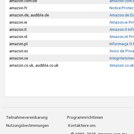
amazon.com.be
amazon.com.b
amazon.fr
Notice:Protec
amazon.de, audible.de
Amazon.de Da
amazon.ie
Amazon.ie Pri
amazon.it
Amazon.it Inf
amazon.nl
Amazon.nl Pri
amazon.pl
Informacja O
amazon.es
Aviso de Priv
amazon.se
Integritetsm
amazon.co.uk, audible.co.uk
Amazon.co.uk 
Teilnahmevereinbarung
Programmrichtlinien
Nutzungsbestimmungen
Kontaktiere uns