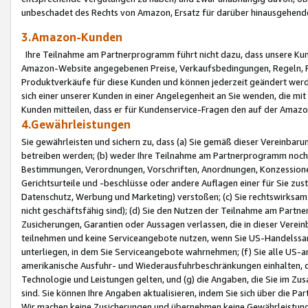
unbeschadet des Rechts von Amazon, Ersatz für darüber hinausgehen
3.Amazon-Kunden
Ihre Teilnahme am Partnerprogramm führt nicht dazu, dass unsere Kun
Amazon-Website angegebenen Preise, Verkaufsbedingungen, Regeln, Ri
Produktverkäufe für diese Kunden und können jederzeit geändert werde
sich einer unserer Kunden in einer Angelegenheit an Sie wenden, die 
Kunden mitteilen, dass er für Kundenservice-Fragen den auf der Ama
4.Gewährleistungen
Sie gewährleisten und sichern zu, dass (a) Sie gemäß dieser Vereinba
betreiben werden; (b) weder Ihre Teilnahme am Partnerprogramm noch d
Bestimmungen, Verordnungen, Vorschriften, Anordnungen, Konzessionen,
Gerichtsurteile und -beschlüsse oder andere Auflagen einer für Sie zu
Datenschutz, Werbung und Marketing) verstoßen; (c) Sie rechtswirksam 
nicht geschäftsfähig sind); (d) Sie den Nutzen der Teilnahme am Partne
Zusicherungen, Garantien oder Aussagen verlassen, die in dieser Verein
teilnehmen und keine Serviceangebote nutzen, wenn Sie US-Handelssa
unterliegen, in dem Sie Serviceangebote wahrnehmen; (f) Sie alle US
amerikanische Ausfuhr- und Wiederausfuhrbeschränkungen einhalten, 
Technologie und Leistungen gelten, und (g) die Angaben, die Sie im 
sind. Sie können Ihre Angaben aktualisieren, indem Sie sich über die 
Wir machen keine Zusicherungen und übernehmen keine Gewährleistun