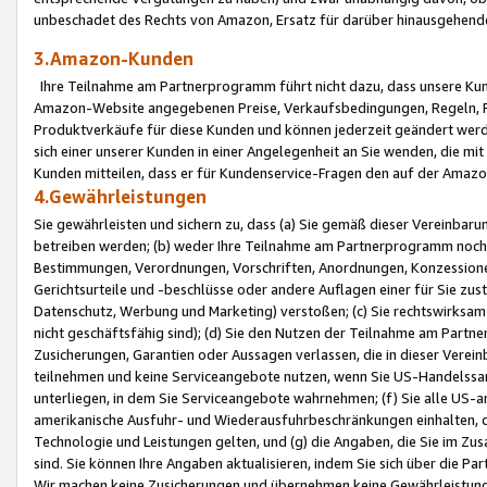
unbeschadet des Rechts von Amazon, Ersatz für darüber hinausgehen
3.Amazon-Kunden
Ihre Teilnahme am Partnerprogramm führt nicht dazu, dass unsere Kun
Amazon-Website angegebenen Preise, Verkaufsbedingungen, Regeln, Ri
Produktverkäufe für diese Kunden und können jederzeit geändert werde
sich einer unserer Kunden in einer Angelegenheit an Sie wenden, die 
Kunden mitteilen, dass er für Kundenservice-Fragen den auf der Ama
4.Gewährleistungen
Sie gewährleisten und sichern zu, dass (a) Sie gemäß dieser Vereinba
betreiben werden; (b) weder Ihre Teilnahme am Partnerprogramm noch d
Bestimmungen, Verordnungen, Vorschriften, Anordnungen, Konzessionen,
Gerichtsurteile und -beschlüsse oder andere Auflagen einer für Sie zu
Datenschutz, Werbung und Marketing) verstoßen; (c) Sie rechtswirksam 
nicht geschäftsfähig sind); (d) Sie den Nutzen der Teilnahme am Partne
Zusicherungen, Garantien oder Aussagen verlassen, die in dieser Verein
teilnehmen und keine Serviceangebote nutzen, wenn Sie US-Handelssa
unterliegen, in dem Sie Serviceangebote wahrnehmen; (f) Sie alle US
amerikanische Ausfuhr- und Wiederausfuhrbeschränkungen einhalten, 
Technologie und Leistungen gelten, und (g) die Angaben, die Sie im 
sind. Sie können Ihre Angaben aktualisieren, indem Sie sich über die 
Wir machen keine Zusicherungen und übernehmen keine Gewährleistun