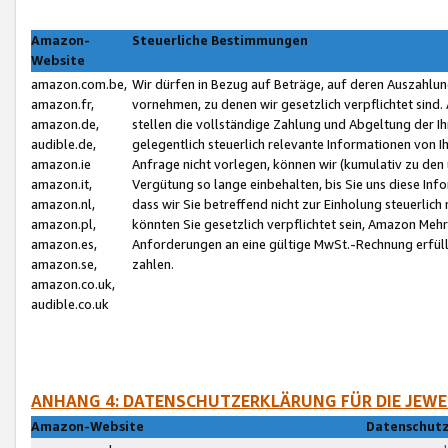
Amazon-
Steuerliche Bestimmungen
Website
amazon.com.be,
Wir dürfen in Bezug auf Beträge, auf deren Auszahlun
amazon.fr,
vornehmen, zu denen wir gesetzlich verpflichtet sind
amazon.de,
stellen die vollständige Zahlung und Abgeltung der 
audible.de,
gelegentlich steuerlich relevante Informationen von I
amazon.ie
Anfrage nicht vorlegen, können wir (kumulativ zu de
amazon.it,
Vergütung so lange einbehalten, bis Sie uns diese Inf
amazon.nl,
dass wir Sie betreffend nicht zur Einholung steuerlich 
amazon.pl,
könnten Sie gesetzlich verpflichtet sein, Amazon Meh
amazon.es,
Anforderungen an eine gültige MwSt.-Rechnung erfüllt
amazon.se,
zahlen.
amazon.co.uk,
audible.co.uk
ANHANG 4: DATENSCHUTZERKLÄRUNG FÜR DIE JEWE
Amazon-Website
Datenschutz