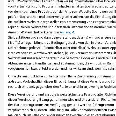
und SMS-Nachrichten. Ferner dürfen wir (a) Informationen über Ihre We
von Partner-Links und Programminhalten erhalten überwachen, aufzei
vor dem Kauf eines Produkts auf der Amazon-Website über einen auf Ih
prüfen, überwachen und anderweitig untersuchen, um die Einhaltung dies
die auf Ihrer Website dargestellte Implementierung von Programminhalt
reproduzieren, verbreiten und darstellen. Informationen darüber, wie w
Amazon-Datenschutzerklärung in
Anhang 4
.
Sie bestätigen und sind damit einverstanden, dass (a) wir und unsere 
(Traffic) anregen können, zu Bedingungen, die von den in dieser Vere
Unternehmen jederzeit (unmittelbar oder mittelbar) Websites oder Appl
Ihrer Website im Wettbewerb stehen, (c) ein Versäumnis unsererseits, I
Verzicht auf unser Recht darstellt, die betroffene oder eine andere B
Aktualisierungen, Handlungen und Zustimmungen, die wir ggf. im Rahme
vorgenommen bzw. erteilt werden und nur wirksam sind, wenn sie schri
Ohne die ausdrückliche vorherige schriftliche Zustimmung von Amazon
abtreten. Vorbehaltlich dieser Einschränkung ist diese Vereinbarung f
rechtlich bindend, gegenüber den Parteien und ihren jeweiligen Rech
Diese Vereinbarung umfasst die jeweils aktuellste Fassung aller Richtli
dieser Vereinbarung Bezug genommen wird und alle anderen Richtlinie
des Partnerprogramms zur Verfügung gestellt werden („
Programmric
verpflichten sich zu deren Einhaltung. Im Falle von Widersprüchen zwi
maßgeblich. Im Falle von Widersprüchen zwischen dieser Vereinbarun