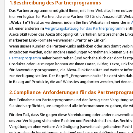
1.Beschreibung des Partnerprogramms
Das Partnerprogramm ermöglicht Ihnen, mit Ihrer Website, Ihren nutzer
(nur verfügbar für Partner, die eine Partner-ID für die Amazon UK We
„
Website
“) Geld zu verdienen, indem Sie Ihre Website mit einer der in
ist, einer anderen im
Vergütungskatalog für das Partnerprogramm
enth
Alexa Skill (über das Alexa Shopping Kit) verlinken. Entsprechende Lin
markierten Link-Formate verwenden („
Partner-Links
“).
Wenn unsere Kunden die Partner-Links anklicken oder sich damit verbi
angeboten werden, oder andere Handlungen vornehmen, können Sie eine
Partnerprogramm
näher beschrieben (und vorbehaltlich der dort festg
Produkte oder Leistungen können wir Ihnen Daten, Bilder, Texte, Linkfo
für Anwendungsprogramme, die Alexa-Funktionalität und weitere Inf
zur Verfügung stellen. Der Begriff „Programminhalte“ bezieht sich dabe
in Bezug auf Produkte, die auf Websites angeboten werden, bei denen 
2.Compliance-Anforderungen für das Partnerprog
Ihre Teilnahme am Partnerprogramm und der Bezug einer Vergütung setz
Sie sind verpflichtet, uns umgehend alle Informationen zu geben, die w
Für den Fall, dass Sie gegen diese Vereinbarung oder andere anwendba
uns zur Verfügung stehenden Rechten und Rechtsbehelfen, das Recht vo
Vergütungen ohne weitere Ankündigung (soweit nach geltendem Recht z
entsprechende Vergütungen zu haben) und zwar unabhängig davon, ob 