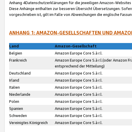
Anhang 4Datenschutzerklärungen für die jeweiligen Amazon-Websites
Diese Anhänge enthalten zur besseren Übersicht Übersetzungen. Sofe
vorgeschrieben ist, gilt im Falle von Abweichungen die englische Fass
ANHANG 1: AMAZON-GESELLSCHAFTEN UND AMAZO
Land
Amazon-Gesellschaft
Belgien
Amazon Europe Core S.à r.l.
Frankreich
Amazon Europe Core S.à r.l.(oder Amazon Fr
entsprechend der Mitteilung)
Deutschland
Amazon Europe Core S.à r.l.
Irland
Amazon Europe Core S.à r.l.
Italien
Amazon Europe Core S.à r.l.
Niederlande
Amazon Europe Core S.à r.l.
Polen
Amazon Europe Core S.à r.l.
Spanien
Amazon Europe Core S.à r.l.
Schweden
Amazon Europe Core S.à r.l.
Vereinigtes Königreich
Amazon Europe Core S.à r.l.