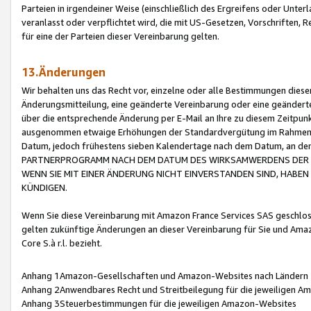
Parteien in irgendeiner Weise (einschließlich des Ergreifens oder Unt
veranlasst oder verpflichtet wird, die mit US-Gesetzen, Vorschriften,
für eine der Parteien dieser Vereinbarung gelten.
13.Änderungen
Wir behalten uns das Recht vor, einzelne oder alle Bestimmungen diese
Änderungsmitteilung, eine geänderte Vereinbarung oder eine geänderte 
über die entsprechende Änderung per E-Mail an Ihre zu diesem Zeitpun
ausgenommen etwaige Erhöhungen der Standardvergütung im Rahmen
Datum, jedoch frühestens sieben Kalendertage nach dem Datum, an de
PARTNERPROGRAMM NACH DEM DATUM DES WIRKSAMWERDENS DER Ä
WENN SIE MIT EINER ÄNDERUNG NICHT EINVERSTANDEN SIND, HABEN S
KÜNDIGEN.
Wenn Sie diese Vereinbarung mit Amazon France Services SAS geschlo
gelten zukünftige Änderungen an dieser Vereinbarung für Sie und Ama
Core S.à r.l. bezieht.
Anhang 1Amazon-Gesellschaften und Amazon-Websites nach Ländern
Anhang 2Anwendbares Recht und Streitbeilegung für die jeweiligen 
Anhang 3Steuerbestimmungen für die jeweiligen Amazon-Websites