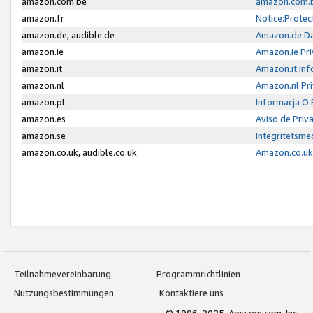
amazon.com.be
amazon.com.b
amazon.fr
Notice:Protec
amazon.de, audible.de
Amazon.de Da
amazon.ie
Amazon.ie Pri
amazon.it
Amazon.it Inf
amazon.nl
Amazon.nl Pri
amazon.pl
Informacja O
amazon.es
Aviso de Priv
amazon.se
Integritetsm
amazon.co.uk, audible.co.uk
Amazon.co.uk 
Teilnahmevereinbarung
Programmrichtlinien
Nutzungsbestimmungen
Kontaktiere uns