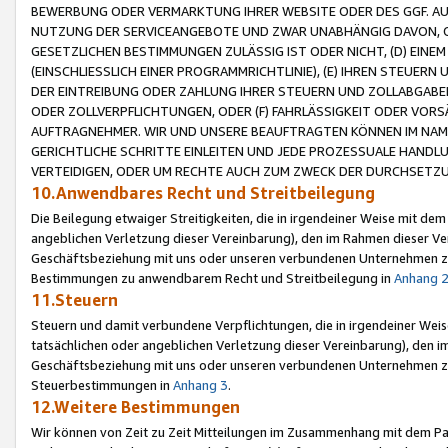
BEWERBUNG ODER VERMARKTUNG IHRER WEBSITE ODER DES GGF. AUF 
NUTZUNG DER SERVICEANGEBOTE UND ZWAR UNABHÄNGIG DAVON, O
GESETZLICHEN BESTIMMUNGEN ZULÄSSIG IST ODER NICHT, (D) EINE
(EINSCHLIESSLICH EINER PROGRAMMRICHTLINIE), (E) IHREN STEUER
DER EINTREIBUNG ODER ZAHLUNG IHRER STEUERN UND ZOLLABGAB
ODER ZOLLVERPFLICHTUNGEN, ODER (F) FAHRLÄSSIGKEIT ODER VORS
AUFTRAGNEHMER. WIR UND UNSERE BEAUFTRAGTEN KÖNNEN IM NAME
GERICHTLICHE SCHRITTE EINLEITEN UND JEDE PROZESSUALE HAND
VERTEIDIGEN, ODER UM RECHTE AUCH ZUM ZWECK DER DURCHSETZU
10.Anwendbares Recht und Streitbeilegung
Die Beilegung etwaiger Streitigkeiten, die in irgendeiner Weise mit de
angeblichen Verletzung dieser Vereinbarung), den im Rahmen dieser Ve
Geschäftsbeziehung mit uns oder unseren verbundenen Unternehmen zu
Bestimmungen zu anwendbarem Recht und Streitbeilegung in
Anhang 
11.Steuern
Steuern und damit verbundene Verpflichtungen, die in irgendeiner Wei
tatsächlichen oder angeblichen Verletzung dieser Vereinbarung), den 
Geschäftsbeziehung mit uns oder unseren verbundenen Unternehmen z
Steuerbestimmungen in
Anhang 3
.
12.Weitere Bestimmungen
Wir können von Zeit zu Zeit Mitteilungen im Zusammenhang mit dem Par