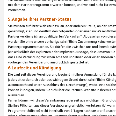
mit dem Partnerprogramm erwarten können, und wir sind nicht für etwa
vornehmen.
5.Angabe Ihres Partner-Status
Sie müssen auf Ihrer Website bzw. an jeder anderen Stelle, an der Am
genehmigt, klar und deutlich den folgenden oder einen im Wesentlichen
Partner verdiene ich an qualifizierten Verkäufen“. Abgesehen von die
werden Sie ohne unsere vorherige schriftliche Zustimmung keine weite
Partnerprogramm machen. Sie dürfen die zwischen uns und Ihnen best
(einschließlich der expliziten oder impliziten Aussage, dass Amazon Si
dass eine Verbindung zwischen Amazon und Ihnen oder einer anderen natü
vorliegenden Vereinbarung ausdrücklich gestattet ist.
6.Laufzeit und Kündigung
Die Laufzeit dieser Vereinbarung beginnt mit Ihrer Anmeldung für die 
jederzeit ordentlich oder aus wichtigem Grund durch schriftliche Kündi
automatisch und unter Ausschluss des Gerichtswegs), wobei eine solch
können kündigen, indem Sie sich über die Partner-Website in Ihrem Ko
auswählen.
Ferner können wir diese Vereinbarung jederzeit aus wichtigem Grund dur
Sie Ihre Pflichten aus dieser Vereinbarung erheblich verletzen; (b) wen
Programmrichtlinien) nicht innerhalb von 7 Tagen nach unserer Benachr
oder Haftungsansprüchen im Zusammenhang mit Ihrer Teilnahme am Pa