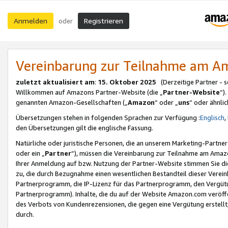
Anmelden
Registrieren
oder
Vereinbarung zur Teilnahme am 
zuletzt aktualisiert am
:
15. Oktober 2025
(Derzeitige Partner - 
Willkommen auf Amazons Partner-Website (die „
Partner-Website
“)
genannten Amazon-Gesellschaften („
Amazon
“ oder „
uns
“ oder ähnli
Übersetzungen stehen in folgenden Sprachen zur Verfügung :
Englisch
,
den Übersetzungen gilt die englische Fassung.
Natürliche oder juristische Personen, die an unserem Marketing-Partn
oder ein „
Partner
“), müssen die Vereinbarung zur Teilnahme am Ama
Ihrer Anmeldung auf bzw. Nutzung der Partner-Website stimmen Sie die
zu, die durch Bezugnahme einen wesentlichen Bestandteil dieser Verei
Partnerprogramm, die IP-Lizenz für das Partnerprogramm, den Vergütu
Partnerprogramm). Inhalte, die du auf der Website Amazon.com veröffe
des Verbots von Kundenrezensionen, die gegen eine Vergütung erstellt, 
durch.