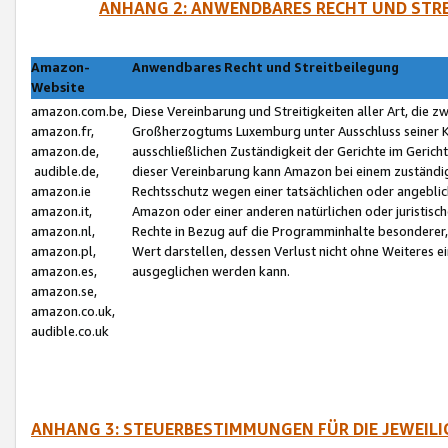
ANHANG 2: ANWENDBARES RECHT UND STRE
Amazon-
Anwendbares Recht und Streitbeilegung
Website
amazon.com.be,
Diese Vereinbarung und Streitigkeiten aller Art, die 
amazon.fr,
Großherzogtums Luxemburg unter Ausschluss seiner Kol
amazon.de,
ausschließlichen Zuständigkeit der Gerichte im Geri
audible.de,
dieser Vereinbarung kann Amazon bei einem zuständig
amazon.ie
Rechtsschutz wegen einer tatsächlichen oder angebli
amazon.it,
Amazon oder einer anderen natürlichen oder juristisc
amazon.nl,
Rechte in Bezug auf die Programminhalte besonderer,
amazon.pl,
Wert darstellen, dessen Verlust nicht ohne Weiteres e
amazon.es,
ausgeglichen werden kann.
amazon.se,
amazon.co.uk,
audible.co.uk
ANHANG 3: STEUERBESTIMMUNGEN FÜR DIE JEWEIL