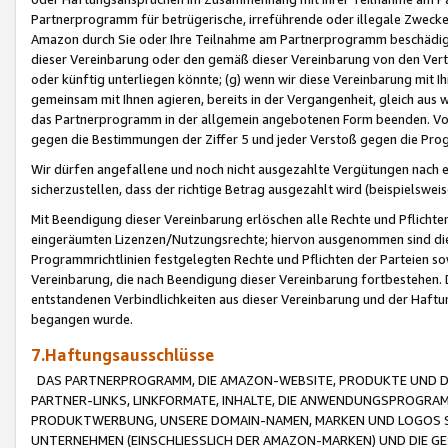
Partnerprogramm für betrügerische, irreführende oder illegale Zwecke
Amazon durch Sie oder Ihre Teilnahme am Partnerprogramm beschädig
dieser Vereinbarung oder den gemäß dieser Vereinbarung von den Vertr
oder künftig unterliegen könnte; (g) wenn wir diese Vereinbarung mit I
gemeinsam mit Ihnen agieren, bereits in der Vergangenheit, gleich aus
das Partnerprogramm in der allgemein angebotenen Form beenden. Vors
gegen die Bestimmungen der Ziffer 5 und jeder Verstoß gegen die Prog
Wir dürfen angefallene und noch nicht ausgezahlte Vergütungen nach 
sicherzustellen, dass der richtige Betrag ausgezahlt wird (beispielsw
Mit Beendigung dieser Vereinbarung erlöschen alle Rechte und Pflichte
eingeräumten Lizenzen/Nutzungsrechte; hiervon ausgenommen sind die in 
Programmrichtlinien festgelegten Rechte und Pflichten der Parteien sow
Vereinbarung, die nach Beendigung dieser Vereinbarung fortbestehen. D
entstandenen Verbindlichkeiten aus dieser Vereinbarung und der Haft
begangen wurde.
7.Haftungsausschlüsse
DAS PARTNERPROGRAMM, DIE AMAZON-WEBSITE, PRODUKTE UND DI
PARTNER-LINKS, LINKFORMATE, INHALTE, DIE ANWENDUNGSPROGR
PRODUKTWERBUNG, UNSERE DOMAIN-NAMEN, MARKEN UND LOGOS S
UNTERNEHMEN (EINSCHLIESSLICH DER AMAZON-MARKEN) UND DIE GE