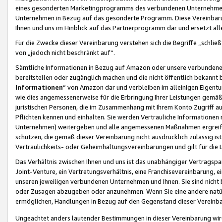
eines gesonderten Marketingprogramms des verbundenen Unternehmens
Unternehmen in Bezug auf das gesonderte Programm. Diese Vereinbarung
Ihnen und uns im Hinblick auf das Partnerprogramm dar und ersetzt al
Für die Zwecke dieser Vereinbarung verstehen sich die Begriffe „schließ
von „jedoch nicht beschränkt auf“.
Sämtliche Informationen in Bezug auf Amazon oder unsere verbunde
bereitstellen oder zugänglich machen und die nicht öffentlich bekannt bz
Informationen
“ von Amazon dar und verbleiben im alleinigen Eigent
wie dies angemessenerweise für die Erbringung Ihrer Leistungen gemäß d
juristischen Personen, die im Zusammenhang mit Ihrem Konto Zugriff au
Pflichten kennen und einhalten. Sie werden Vertrauliche Informationen 
Unternehmen) weitergeben und alle angemessenen Maßnahmen ergreifen
schützen, die gemäß dieser Vereinbarung nicht ausdrücklich zulässig is
Vertraulichkeits- oder Geheimhaltungsvereinbarungen und gilt für die
Das Verhältnis zwischen Ihnen und uns ist das unabhängiger Vertragspa
Joint-Venture, ein Vertretungsverhältnis, eine Franchisevereinbarung, 
unseren jeweiligen verbundenen Unternehmen und Ihnen. Sie sind ni
oder Zusagen abzugeben oder anzunehmen. Wenn Sie eine andere natürli
ermöglichen, Handlungen in Bezug auf den Gegenstand dieser Vereinbar
Ungeachtet anders lautender Bestimmungen in dieser Vereinbarung wird