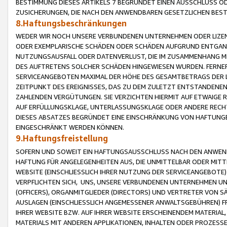
BESTIMMUNG DIESES ARTIKELS 7 BEGRÜNDET EINEN AUSSCHLUSS 
ZUSICHERUNGEN, DIE NACH DEN ANWENDBAREN GESETZLICHEN BE
8.Haftungsbeschränkungen
WEDER WIR NOCH UNSERE VERBUNDENEN UNTERNEHMEN ODER LIZEN
ODER EXEMPLARISCHE SCHÄDEN ODER SCHÄDEN AUFGRUND ENTGANG
NUTZUNGSAUSFALL ODER DATENVERLUST, DIE IM ZUSAMMENHANG MI
DES AUFTRETENS SOLCHER SCHÄDEN HINGEWIESEN WURDEN. FERN
SERVICEANGEBOTEN MAXIMAL DER HÖHE DES GESAMTBETRAGS DER 
ZEITPUNKT DES EREIGNISSES, DAS ZU DEM ZULETZT ENTSTANDENE
ZAHLENDEN VERGÜTUNGEN. SIE VERZICHTEN HIERMIT AUF ETWAIGE 
AUF ERFÜLLUNGSKLAGE, UNTERLASSUNGSKLAGE ODER ANDERE RECHT
DIESES ABSATZES BEGRÜNDET EINE EINSCHRÄNKUNG VON HAFTUNG
EINGESCHRÄNKT WERDEN KÖNNEN.
9.Haftungsfreistellung
SOFERN UND SOWEIT EIN HAFTUNGSAUSSCHLUSS NACH DEN ANWENDB
HAFTUNG FÜR ANGELEGENHEITEN AUS, DIE UNMITTELBAR ODER MITT
WEBSITE (EINSCHLIESSLICH IHRER NUTZUNG DER SERVICEANGEBOTE)
VERPFLICHTEN SICH, UNS, UNSERE VERBUNDENEN UNTERNEHMEN UN
(OFFICERS), ORGANMITGLIEDER (DIRECTORS) UND VERTRETER VON 
AUSLAGEN (EINSCHLIESSLICH ANGEMESSENER ANWALTSGEBÜHREN) FR
IHRER WEBSITE BZW. AUF IHRER WEBSITE ERSCHEINENDEM MATERIAL
MATERIALS MIT ANDEREN APPLIKATIONEN, INHALTEN ODER PROZESSE