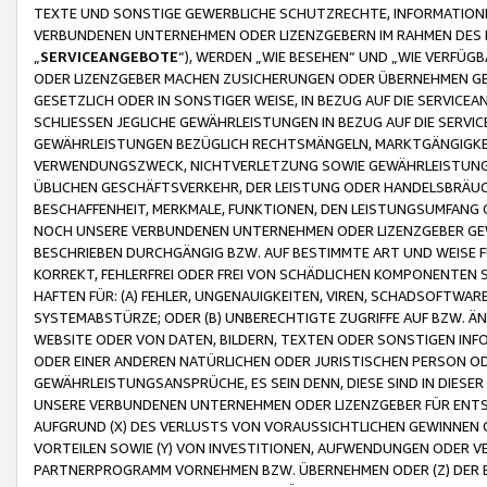
TEXTE UND SONSTIGE GEWERBLICHE SCHUTZRECHTE, INFORMATIONE
VERBUNDENEN UNTERNEHMEN ODER LIZENZGEBERN IM RAHMEN DES
„
SERVICEANGEBOTE
“), WERDEN „WIE BESEHEN“ UND „WIE VERFÜ
ODER LIZENZGEBER MACHEN ZUSICHERUNGEN ODER ÜBERNEHMEN GEW
GESETZLICH ODER IN SONSTIGER WEISE, IN BEZUG AUF DIE SERVI
SCHLIESSEN JEGLICHE GEWÄHRLEISTUNGEN IN BEZUG AUF DIE SERVI
GEWÄHRLEISTUNGEN BEZÜGLICH RECHTSMÄNGELN, MARKTGÄNGIGKEIT
VERWENDUNGSZWECK, NICHTVERLETZUNG SOWIE GEWÄHRLEISTUNGEN 
ÜBLICHEN GESCHÄFTSVERKEHR, DER LEISTUNG ODER HANDELSBRÄUCH
BESCHAFFENHEIT, MERKMALE, FUNKTIONEN, DEN LEISTUNGSUMFANG 
NOCH UNSERE VERBUNDENEN UNTERNEHMEN ODER LIZENZGEBER GEWÄ
BESCHRIEBEN DURCHGÄNGIG BZW. AUF BESTIMMTE ART UND WEISE
KORREKT, FEHLERFREI ODER FREI VON SCHÄDLICHEN KOMPONENTEN
HAFTEN FÜR: (A) FEHLER, UNGENAUIGKEITEN, VIREN, SCHADSOFTW
SYSTEMABSTÜRZE; ODER (B) UNBERECHTIGTE ZUGRIFFE AUF BZW. 
WEBSITE ODER VON DATEN, BILDERN, TEXTEN ODER SONSTIGEN INF
ODER EINER ANDEREN NATÜRLICHEN ODER JURISTISCHEN PERSON OD
GEWÄHRLEISTUNGSANSPRÜCHE, ES SEIN DENN, DIESE SIND IN DIES
UNSERE VERBUNDENEN UNTERNEHMEN ODER LIZENZGEBER FÜR EN
AUFGRUND (X) DES VERLUSTS VON VORAUSSICHTLICHEN GEWINNEN
VORTEILEN SOWIE (Y) VON INVESTITIONEN, AUFWENDUNGEN ODER VE
PARTNERPROGRAMM VORNEHMEN BZW. ÜBERNEHMEN ODER (Z) DER 