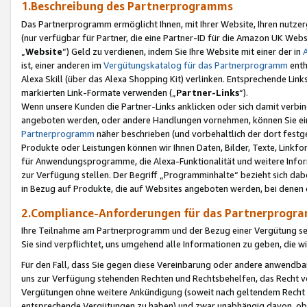
1.Beschreibung des Partnerprogramms
Das Partnerprogramm ermöglicht Ihnen, mit Ihrer Website, Ihren nutzer
(nur verfügbar für Partner, die eine Partner-ID für die Amazon UK We
„
Website
“) Geld zu verdienen, indem Sie Ihre Website mit einer der in
ist, einer anderen im
Vergütungskatalog für das Partnerprogramm
enth
Alexa Skill (über das Alexa Shopping Kit) verlinken. Entsprechende Lin
markierten Link-Formate verwenden („
Partner-Links
“).
Wenn unsere Kunden die Partner-Links anklicken oder sich damit verbi
angeboten werden, oder andere Handlungen vornehmen, können Sie eine
Partnerprogramm
näher beschrieben (und vorbehaltlich der dort festg
Produkte oder Leistungen können wir Ihnen Daten, Bilder, Texte, Linkfo
für Anwendungsprogramme, die Alexa-Funktionalität und weitere Inf
zur Verfügung stellen. Der Begriff „Programminhalte“ bezieht sich dabe
in Bezug auf Produkte, die auf Websites angeboten werden, bei denen 
2.Compliance-Anforderungen für das Partnerprog
Ihre Teilnahme am Partnerprogramm und der Bezug einer Vergütung setz
Sie sind verpflichtet, uns umgehend alle Informationen zu geben, die w
Für den Fall, dass Sie gegen diese Vereinbarung oder andere anwendba
uns zur Verfügung stehenden Rechten und Rechtsbehelfen, das Recht vo
Vergütungen ohne weitere Ankündigung (soweit nach geltendem Recht z
entsprechende Vergütungen zu haben) und zwar unabhängig davon, ob 