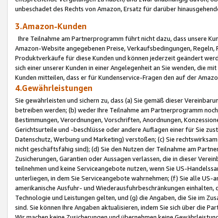
unbeschadet des Rechts von Amazon, Ersatz für darüber hinausgehen
3.Amazon-Kunden
Ihre Teilnahme am Partnerprogramm führt nicht dazu, dass unsere Kun
Amazon-Website angegebenen Preise, Verkaufsbedingungen, Regeln, Ri
Produktverkäufe für diese Kunden und können jederzeit geändert werde
sich einer unserer Kunden in einer Angelegenheit an Sie wenden, die 
Kunden mitteilen, dass er für Kundenservice-Fragen den auf der Ama
4.Gewährleistungen
Sie gewährleisten und sichern zu, dass (a) Sie gemäß dieser Vereinba
betreiben werden; (b) weder Ihre Teilnahme am Partnerprogramm noch d
Bestimmungen, Verordnungen, Vorschriften, Anordnungen, Konzessionen,
Gerichtsurteile und -beschlüsse oder andere Auflagen einer für Sie zu
Datenschutz, Werbung und Marketing) verstoßen; (c) Sie rechtswirksam 
nicht geschäftsfähig sind); (d) Sie den Nutzen der Teilnahme am Partne
Zusicherungen, Garantien oder Aussagen verlassen, die in dieser Verein
teilnehmen und keine Serviceangebote nutzen, wenn Sie US-Handelssa
unterliegen, in dem Sie Serviceangebote wahrnehmen; (f) Sie alle US
amerikanische Ausfuhr- und Wiederausfuhrbeschränkungen einhalten, 
Technologie und Leistungen gelten, und (g) die Angaben, die Sie im 
sind. Sie können Ihre Angaben aktualisieren, indem Sie sich über die 
Wir machen keine Zusicherungen und übernehmen keine Gewährleistun