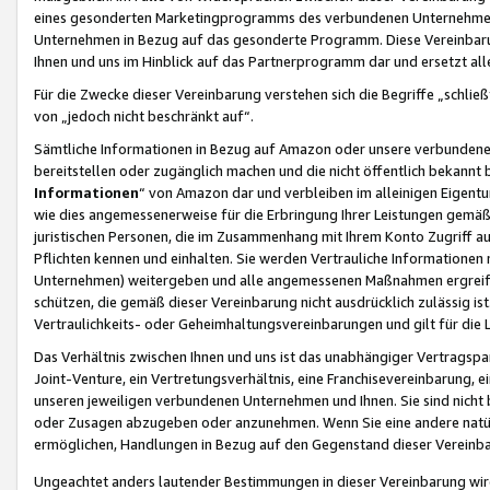
eines gesonderten Marketingprogramms des verbundenen Unternehmens
Unternehmen in Bezug auf das gesonderte Programm. Diese Vereinbarung
Ihnen und uns im Hinblick auf das Partnerprogramm dar und ersetzt al
Für die Zwecke dieser Vereinbarung verstehen sich die Begriffe „schließ
von „jedoch nicht beschränkt auf“.
Sämtliche Informationen in Bezug auf Amazon oder unsere verbunde
bereitstellen oder zugänglich machen und die nicht öffentlich bekannt bz
Informationen
“ von Amazon dar und verbleiben im alleinigen Eigent
wie dies angemessenerweise für die Erbringung Ihrer Leistungen gemäß d
juristischen Personen, die im Zusammenhang mit Ihrem Konto Zugriff au
Pflichten kennen und einhalten. Sie werden Vertrauliche Informationen 
Unternehmen) weitergeben und alle angemessenen Maßnahmen ergreifen
schützen, die gemäß dieser Vereinbarung nicht ausdrücklich zulässig is
Vertraulichkeits- oder Geheimhaltungsvereinbarungen und gilt für die
Das Verhältnis zwischen Ihnen und uns ist das unabhängiger Vertragspa
Joint-Venture, ein Vertretungsverhältnis, eine Franchisevereinbarung, 
unseren jeweiligen verbundenen Unternehmen und Ihnen. Sie sind ni
oder Zusagen abzugeben oder anzunehmen. Wenn Sie eine andere natürli
ermöglichen, Handlungen in Bezug auf den Gegenstand dieser Vereinbar
Ungeachtet anders lautender Bestimmungen in dieser Vereinbarung wird