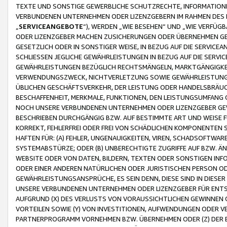
TEXTE UND SONSTIGE GEWERBLICHE SCHUTZRECHTE, INFORMATIONE
VERBUNDENEN UNTERNEHMEN ODER LIZENZGEBERN IM RAHMEN DES
„
SERVICEANGEBOTE
“), WERDEN „WIE BESEHEN“ UND „WIE VERFÜ
ODER LIZENZGEBER MACHEN ZUSICHERUNGEN ODER ÜBERNEHMEN GEW
GESETZLICH ODER IN SONSTIGER WEISE, IN BEZUG AUF DIE SERVI
SCHLIESSEN JEGLICHE GEWÄHRLEISTUNGEN IN BEZUG AUF DIE SERVI
GEWÄHRLEISTUNGEN BEZÜGLICH RECHTSMÄNGELN, MARKTGÄNGIGKEIT
VERWENDUNGSZWECK, NICHTVERLETZUNG SOWIE GEWÄHRLEISTUNGEN 
ÜBLICHEN GESCHÄFTSVERKEHR, DER LEISTUNG ODER HANDELSBRÄUCH
BESCHAFFENHEIT, MERKMALE, FUNKTIONEN, DEN LEISTUNGSUMFANG 
NOCH UNSERE VERBUNDENEN UNTERNEHMEN ODER LIZENZGEBER GEWÄ
BESCHRIEBEN DURCHGÄNGIG BZW. AUF BESTIMMTE ART UND WEISE
KORREKT, FEHLERFREI ODER FREI VON SCHÄDLICHEN KOMPONENTEN
HAFTEN FÜR: (A) FEHLER, UNGENAUIGKEITEN, VIREN, SCHADSOFTW
SYSTEMABSTÜRZE; ODER (B) UNBERECHTIGTE ZUGRIFFE AUF BZW. 
WEBSITE ODER VON DATEN, BILDERN, TEXTEN ODER SONSTIGEN INF
ODER EINER ANDEREN NATÜRLICHEN ODER JURISTISCHEN PERSON OD
GEWÄHRLEISTUNGSANSPRÜCHE, ES SEIN DENN, DIESE SIND IN DIES
UNSERE VERBUNDENEN UNTERNEHMEN ODER LIZENZGEBER FÜR EN
AUFGRUND (X) DES VERLUSTS VON VORAUSSICHTLICHEN GEWINNEN
VORTEILEN SOWIE (Y) VON INVESTITIONEN, AUFWENDUNGEN ODER VE
PARTNERPROGRAMM VORNEHMEN BZW. ÜBERNEHMEN ODER (Z) DER 