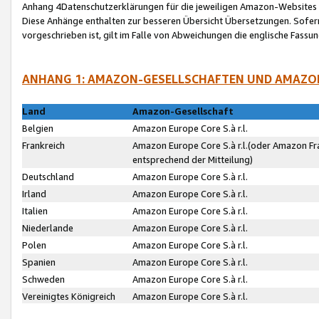
Anhang 4Datenschutzerklärungen für die jeweiligen Amazon-Websites
Diese Anhänge enthalten zur besseren Übersicht Übersetzungen. Sofe
vorgeschrieben ist, gilt im Falle von Abweichungen die englische Fass
ANHANG 1: AMAZON-GESELLSCHAFTEN UND AMAZO
Land
Amazon-Gesellschaft
Belgien
Amazon Europe Core S.à r.l.
Frankreich
Amazon Europe Core S.à r.l.(oder Amazon Fr
entsprechend der Mitteilung)
Deutschland
Amazon Europe Core S.à r.l.
Irland
Amazon Europe Core S.à r.l.
Italien
Amazon Europe Core S.à r.l.
Niederlande
Amazon Europe Core S.à r.l.
Polen
Amazon Europe Core S.à r.l.
Spanien
Amazon Europe Core S.à r.l.
Schweden
Amazon Europe Core S.à r.l.
Vereinigtes Königreich
Amazon Europe Core S.à r.l.