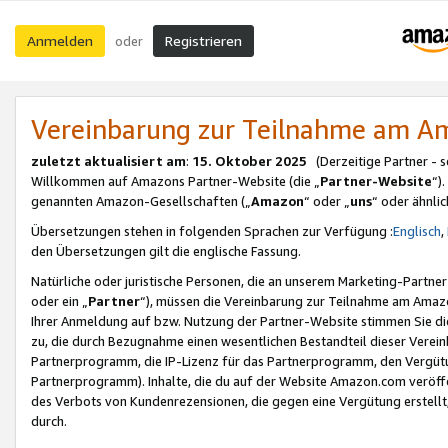
Anmelden
Registrieren
oder
Vereinbarung zur Teilnahme am 
zuletzt aktualisiert am
:
15. Oktober 2025
(Derzeitige Partner - 
Willkommen auf Amazons Partner-Website (die „
Partner-Website
“)
genannten Amazon-Gesellschaften („
Amazon
“ oder „
uns
“ oder ähnli
Übersetzungen stehen in folgenden Sprachen zur Verfügung :
Englisch
,
den Übersetzungen gilt die englische Fassung.
Natürliche oder juristische Personen, die an unserem Marketing-Partn
oder ein „
Partner
“), müssen die Vereinbarung zur Teilnahme am Ama
Ihrer Anmeldung auf bzw. Nutzung der Partner-Website stimmen Sie die
zu, die durch Bezugnahme einen wesentlichen Bestandteil dieser Verei
Partnerprogramm, die IP-Lizenz für das Partnerprogramm, den Vergütu
Partnerprogramm). Inhalte, die du auf der Website Amazon.com veröffe
des Verbots von Kundenrezensionen, die gegen eine Vergütung erstellt, 
durch.