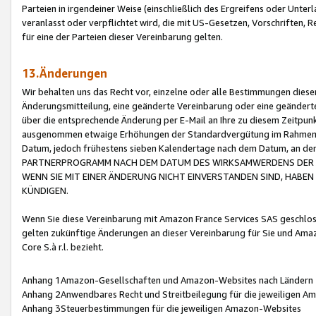
Parteien in irgendeiner Weise (einschließlich des Ergreifens oder Unt
veranlasst oder verpflichtet wird, die mit US-Gesetzen, Vorschriften,
für eine der Parteien dieser Vereinbarung gelten.
13.Änderungen
Wir behalten uns das Recht vor, einzelne oder alle Bestimmungen diese
Änderungsmitteilung, eine geänderte Vereinbarung oder eine geänderte 
über die entsprechende Änderung per E-Mail an Ihre zu diesem Zeitpun
ausgenommen etwaige Erhöhungen der Standardvergütung im Rahmen
Datum, jedoch frühestens sieben Kalendertage nach dem Datum, an de
PARTNERPROGRAMM NACH DEM DATUM DES WIRKSAMWERDENS DER Ä
WENN SIE MIT EINER ÄNDERUNG NICHT EINVERSTANDEN SIND, HABEN S
KÜNDIGEN.
Wenn Sie diese Vereinbarung mit Amazon France Services SAS geschlo
gelten zukünftige Änderungen an dieser Vereinbarung für Sie und Ama
Core S.à r.l. bezieht.
Anhang 1Amazon-Gesellschaften und Amazon-Websites nach Ländern
Anhang 2Anwendbares Recht und Streitbeilegung für die jeweiligen 
Anhang 3Steuerbestimmungen für die jeweiligen Amazon-Websites