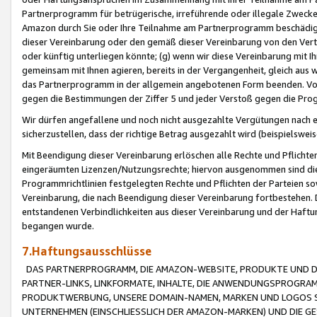
Partnerprogramm für betrügerische, irreführende oder illegale Zwecke
Amazon durch Sie oder Ihre Teilnahme am Partnerprogramm beschädig
dieser Vereinbarung oder den gemäß dieser Vereinbarung von den Vertr
oder künftig unterliegen könnte; (g) wenn wir diese Vereinbarung mit I
gemeinsam mit Ihnen agieren, bereits in der Vergangenheit, gleich aus
das Partnerprogramm in der allgemein angebotenen Form beenden. Vors
gegen die Bestimmungen der Ziffer 5 und jeder Verstoß gegen die Prog
Wir dürfen angefallene und noch nicht ausgezahlte Vergütungen nach 
sicherzustellen, dass der richtige Betrag ausgezahlt wird (beispielsw
Mit Beendigung dieser Vereinbarung erlöschen alle Rechte und Pflichte
eingeräumten Lizenzen/Nutzungsrechte; hiervon ausgenommen sind die in 
Programmrichtlinien festgelegten Rechte und Pflichten der Parteien sow
Vereinbarung, die nach Beendigung dieser Vereinbarung fortbestehen. D
entstandenen Verbindlichkeiten aus dieser Vereinbarung und der Haft
begangen wurde.
7.Haftungsausschlüsse
DAS PARTNERPROGRAMM, DIE AMAZON-WEBSITE, PRODUKTE UND DI
PARTNER-LINKS, LINKFORMATE, INHALTE, DIE ANWENDUNGSPROGR
PRODUKTWERBUNG, UNSERE DOMAIN-NAMEN, MARKEN UND LOGOS S
UNTERNEHMEN (EINSCHLIESSLICH DER AMAZON-MARKEN) UND DIE GE