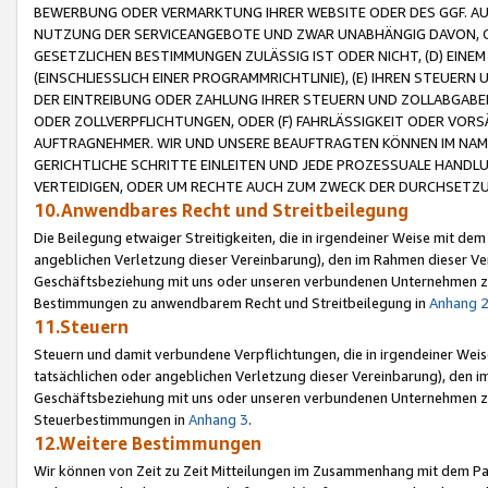
BEWERBUNG ODER VERMARKTUNG IHRER WEBSITE ODER DES GGF. AUF 
NUTZUNG DER SERVICEANGEBOTE UND ZWAR UNABHÄNGIG DAVON, O
GESETZLICHEN BESTIMMUNGEN ZULÄSSIG IST ODER NICHT, (D) EINE
(EINSCHLIESSLICH EINER PROGRAMMRICHTLINIE), (E) IHREN STEUER
DER EINTREIBUNG ODER ZAHLUNG IHRER STEUERN UND ZOLLABGAB
ODER ZOLLVERPFLICHTUNGEN, ODER (F) FAHRLÄSSIGKEIT ODER VORS
AUFTRAGNEHMER. WIR UND UNSERE BEAUFTRAGTEN KÖNNEN IM NAME
GERICHTLICHE SCHRITTE EINLEITEN UND JEDE PROZESSUALE HAND
VERTEIDIGEN, ODER UM RECHTE AUCH ZUM ZWECK DER DURCHSETZU
10.Anwendbares Recht und Streitbeilegung
Die Beilegung etwaiger Streitigkeiten, die in irgendeiner Weise mit de
angeblichen Verletzung dieser Vereinbarung), den im Rahmen dieser Ve
Geschäftsbeziehung mit uns oder unseren verbundenen Unternehmen zu
Bestimmungen zu anwendbarem Recht und Streitbeilegung in
Anhang 
11.Steuern
Steuern und damit verbundene Verpflichtungen, die in irgendeiner Wei
tatsächlichen oder angeblichen Verletzung dieser Vereinbarung), den 
Geschäftsbeziehung mit uns oder unseren verbundenen Unternehmen z
Steuerbestimmungen in
Anhang 3
.
12.Weitere Bestimmungen
Wir können von Zeit zu Zeit Mitteilungen im Zusammenhang mit dem Par