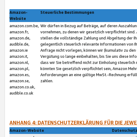
Amazon-
Steuerliche Bestimmungen
Website
amazon.com.be,
Wir dürfen in Bezug auf Beträge, auf deren Auszahlun
amazon.fr,
vornehmen, zu denen wir gesetzlich verpflichtet sind
amazon.de,
stellen die vollständige Zahlung und Abgeltung der 
audible.de,
gelegentlich steuerlich relevante Informationen von I
amazon.ie
Anfrage nicht vorlegen, können wir (kumulativ zu de
amazon.it,
Vergütung so lange einbehalten, bis Sie uns diese Inf
amazon.nl,
dass wir Sie betreffend nicht zur Einholung steuerlich 
amazon.pl,
könnten Sie gesetzlich verpflichtet sein, Amazon Meh
amazon.es,
Anforderungen an eine gültige MwSt.-Rechnung erfüllt
amazon.se,
zahlen.
amazon.co.uk,
audible.co.uk
ANHANG 4: DATENSCHUTZERKLÄRUNG FÜR DIE JEWE
Amazon-Website
Datenschutz