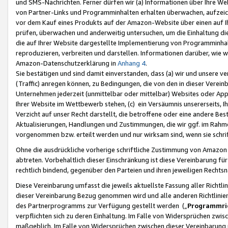
und SMS-Nachrichten. Ferner dürfen wir (a) Informationen über Ihre We
von Partner-Links und Programminhalten erhalten überwachen, aufzei
vor dem Kauf eines Produkts auf der Amazon-Website über einen auf Ih
prüfen, überwachen und anderweitig untersuchen, um die Einhaltung dies
die auf Ihrer Website dargestellte Implementierung von Programminhalt
reproduzieren, verbreiten und darstellen. Informationen darüber, wie w
Amazon-Datenschutzerklärung in
Anhang 4
.
Sie bestätigen und sind damit einverstanden, dass (a) wir und unsere 
(Traffic) anregen können, zu Bedingungen, die von den in dieser Vere
Unternehmen jederzeit (unmittelbar oder mittelbar) Websites oder Appl
Ihrer Website im Wettbewerb stehen, (c) ein Versäumnis unsererseits, I
Verzicht auf unser Recht darstellt, die betroffene oder eine andere B
Aktualisierungen, Handlungen und Zustimmungen, die wir ggf. im Rahme
vorgenommen bzw. erteilt werden und nur wirksam sind, wenn sie schri
Ohne die ausdrückliche vorherige schriftliche Zustimmung von Amazon
abtreten. Vorbehaltlich dieser Einschränkung ist diese Vereinbarung f
rechtlich bindend, gegenüber den Parteien und ihren jeweiligen Rech
Diese Vereinbarung umfasst die jeweils aktuellste Fassung aller Richtli
dieser Vereinbarung Bezug genommen wird und alle anderen Richtlinie
des Partnerprogramms zur Verfügung gestellt werden („
Programmric
verpflichten sich zu deren Einhaltung. Im Falle von Widersprüchen zwi
maßgeblich. Im Falle von Widersprüchen zwischen dieser Vereinbarun