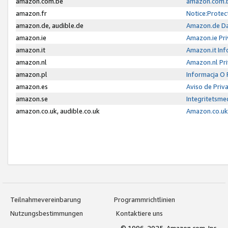
amazon.com.be
amazon.com.b
amazon.fr
Notice:Protec
amazon.de, audible.de
Amazon.de Da
amazon.ie
Amazon.ie Pri
amazon.it
Amazon.it Inf
amazon.nl
Amazon.nl Pri
amazon.pl
Informacja O
amazon.es
Aviso de Priv
amazon.se
Integritetsm
amazon.co.uk, audible.co.uk
Amazon.co.uk 
Teilnahmevereinbarung
Programmrichtlinien
Nutzungsbestimmungen
Kontaktiere uns