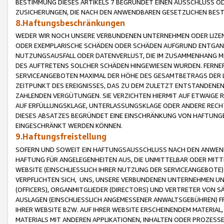
BESTIMMUNG DIESES ARTIKELS 7 BEGRÜNDET EINEN AUSSCHLUSS 
ZUSICHERUNGEN, DIE NACH DEN ANWENDBAREN GESETZLICHEN BE
8.Haftungsbeschränkungen
WEDER WIR NOCH UNSERE VERBUNDENEN UNTERNEHMEN ODER LIZEN
ODER EXEMPLARISCHE SCHÄDEN ODER SCHÄDEN AUFGRUND ENTGANG
NUTZUNGSAUSFALL ODER DATENVERLUST, DIE IM ZUSAMMENHANG MI
DES AUFTRETENS SOLCHER SCHÄDEN HINGEWIESEN WURDEN. FERN
SERVICEANGEBOTEN MAXIMAL DER HÖHE DES GESAMTBETRAGS DER 
ZEITPUNKT DES EREIGNISSES, DAS ZU DEM ZULETZT ENTSTANDENE
ZAHLENDEN VERGÜTUNGEN. SIE VERZICHTEN HIERMIT AUF ETWAIGE 
AUF ERFÜLLUNGSKLAGE, UNTERLASSUNGSKLAGE ODER ANDERE RECHT
DIESES ABSATZES BEGRÜNDET EINE EINSCHRÄNKUNG VON HAFTUNG
EINGESCHRÄNKT WERDEN KÖNNEN.
9.Haftungsfreistellung
SOFERN UND SOWEIT EIN HAFTUNGSAUSSCHLUSS NACH DEN ANWENDB
HAFTUNG FÜR ANGELEGENHEITEN AUS, DIE UNMITTELBAR ODER MITT
WEBSITE (EINSCHLIESSLICH IHRER NUTZUNG DER SERVICEANGEBOTE)
VERPFLICHTEN SICH, UNS, UNSERE VERBUNDENEN UNTERNEHMEN UN
(OFFICERS), ORGANMITGLIEDER (DIRECTORS) UND VERTRETER VON 
AUSLAGEN (EINSCHLIESSLICH ANGEMESSENER ANWALTSGEBÜHREN) FR
IHRER WEBSITE BZW. AUF IHRER WEBSITE ERSCHEINENDEM MATERIAL
MATERIALS MIT ANDEREN APPLIKATIONEN, INHALTEN ODER PROZESSE