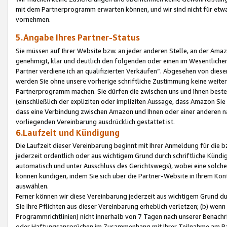
mit dem Partnerprogramm erwarten können, und wir sind nicht für etwa
vornehmen.
5.Angabe Ihres Partner-Status
Sie müssen auf Ihrer Website bzw. an jeder anderen Stelle, an der Am
genehmigt, klar und deutlich den folgenden oder einen im Wesentlichen
Partner verdiene ich an qualifizierten Verkäufen“. Abgesehen von die
werden Sie ohne unsere vorherige schriftliche Zustimmung keine weite
Partnerprogramm machen. Sie dürfen die zwischen uns und Ihnen best
(einschließlich der expliziten oder impliziten Aussage, dass Amazon Si
dass eine Verbindung zwischen Amazon und Ihnen oder einer anderen natü
vorliegenden Vereinbarung ausdrücklich gestattet ist.
6.Laufzeit und Kündigung
Die Laufzeit dieser Vereinbarung beginnt mit Ihrer Anmeldung für die 
jederzeit ordentlich oder aus wichtigem Grund durch schriftliche Kündi
automatisch und unter Ausschluss des Gerichtswegs), wobei eine solch
können kündigen, indem Sie sich über die Partner-Website in Ihrem Ko
auswählen.
Ferner können wir diese Vereinbarung jederzeit aus wichtigem Grund dur
Sie Ihre Pflichten aus dieser Vereinbarung erheblich verletzen; (b) wen
Programmrichtlinien) nicht innerhalb von 7 Tagen nach unserer Benachr
oder Haftungsansprüchen im Zusammenhang mit Ihrer Teilnahme am Pa