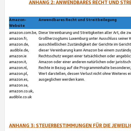
ANHANG 2: ANWENDBARES RECHT UND STRE
Amazon-
Anwendbares Recht und Streitbeilegung
Website
amazon.com.be,
Diese Vereinbarung und Streitigkeiten aller Art, die 
amazon.fr,
Großherzogtums Luxemburg unter Ausschluss seiner Kol
amazon.de,
ausschließlichen Zuständigkeit der Gerichte im Geri
audible.de,
dieser Vereinbarung kann Amazon bei einem zuständig
amazon.ie
Rechtsschutz wegen einer tatsächlichen oder angebli
amazon.it,
Amazon oder einer anderen natürlichen oder juristisc
amazon.nl,
Rechte in Bezug auf die Programminhalte besonderer,
amazon.pl,
Wert darstellen, dessen Verlust nicht ohne Weiteres e
amazon.es,
ausgeglichen werden kann.
amazon.se,
amazon.co.uk,
audible.co.uk
ANHANG 3: STEUERBESTIMMUNGEN FÜR DIE JEWEIL