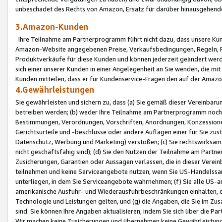
unbeschadet des Rechts von Amazon, Ersatz für darüber hinausgehen
3.Amazon-Kunden
Ihre Teilnahme am Partnerprogramm führt nicht dazu, dass unsere Kun
Amazon-Website angegebenen Preise, Verkaufsbedingungen, Regeln, Ri
Produktverkäufe für diese Kunden und können jederzeit geändert werde
sich einer unserer Kunden in einer Angelegenheit an Sie wenden, die 
Kunden mitteilen, dass er für Kundenservice-Fragen den auf der Ama
4.Gewährleistungen
Sie gewährleisten und sichern zu, dass (a) Sie gemäß dieser Vereinba
betreiben werden; (b) weder Ihre Teilnahme am Partnerprogramm noch d
Bestimmungen, Verordnungen, Vorschriften, Anordnungen, Konzessionen,
Gerichtsurteile und -beschlüsse oder andere Auflagen einer für Sie zu
Datenschutz, Werbung und Marketing) verstoßen; (c) Sie rechtswirksam 
nicht geschäftsfähig sind); (d) Sie den Nutzen der Teilnahme am Partne
Zusicherungen, Garantien oder Aussagen verlassen, die in dieser Verein
teilnehmen und keine Serviceangebote nutzen, wenn Sie US-Handelssa
unterliegen, in dem Sie Serviceangebote wahrnehmen; (f) Sie alle US
amerikanische Ausfuhr- und Wiederausfuhrbeschränkungen einhalten, 
Technologie und Leistungen gelten, und (g) die Angaben, die Sie im 
sind. Sie können Ihre Angaben aktualisieren, indem Sie sich über die 
Wir machen keine Zusicherungen und übernehmen keine Gewährleistun