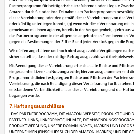
Partnerprogramm für betrügerische, irreführende oder illegale Zwecke
Amazon durch Sie oder Ihre Teilnahme am Partnerprogramm beschädig
dieser Vereinbarung oder den gemäß dieser Vereinbarung von den Vertr
oder künftig unterliegen könnte; (g) wenn wir diese Vereinbarung mit I
gemeinsam mit Ihnen agieren, bereits in der Vergangenheit, gleich aus
das Partnerprogramm in der allgemein angebotenen Form beenden. Vors
gegen die Bestimmungen der Ziffer 5 und jeder Verstoß gegen die Prog
Wir dürfen angefallene und noch nicht ausgezahlte Vergütungen nach 
sicherzustellen, dass der richtige Betrag ausgezahlt wird (beispielsw
Mit Beendigung dieser Vereinbarung erlöschen alle Rechte und Pflichte
eingeräumten Lizenzen/Nutzungsrechte; hiervon ausgenommen sind die in 
Programmrichtlinien festgelegten Rechte und Pflichten der Parteien sow
Vereinbarung, die nach Beendigung dieser Vereinbarung fortbestehen. D
entstandenen Verbindlichkeiten aus dieser Vereinbarung und der Haft
begangen wurde.
7.Haftungsausschlüsse
DAS PARTNERPROGRAMM, DIE AMAZON-WEBSITE, PRODUKTE UND DI
PARTNER-LINKS, LINKFORMATE, INHALTE, DIE ANWENDUNGSPROGR
PRODUKTWERBUNG, UNSERE DOMAIN-NAMEN, MARKEN UND LOGOS S
UNTERNEHMEN (EINSCHLIESSLICH DER AMAZON-MARKEN) UND DIE GE