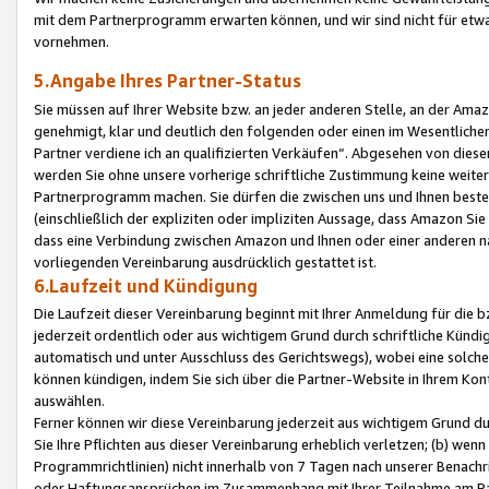
mit dem Partnerprogramm erwarten können, und wir sind nicht für etwa
vornehmen.
5.Angabe Ihres Partner-Status
Sie müssen auf Ihrer Website bzw. an jeder anderen Stelle, an der Am
genehmigt, klar und deutlich den folgenden oder einen im Wesentlichen
Partner verdiene ich an qualifizierten Verkäufen“. Abgesehen von die
werden Sie ohne unsere vorherige schriftliche Zustimmung keine weite
Partnerprogramm machen. Sie dürfen die zwischen uns und Ihnen best
(einschließlich der expliziten oder impliziten Aussage, dass Amazon Si
dass eine Verbindung zwischen Amazon und Ihnen oder einer anderen natü
vorliegenden Vereinbarung ausdrücklich gestattet ist.
6.Laufzeit und Kündigung
Die Laufzeit dieser Vereinbarung beginnt mit Ihrer Anmeldung für die 
jederzeit ordentlich oder aus wichtigem Grund durch schriftliche Kündi
automatisch und unter Ausschluss des Gerichtswegs), wobei eine solch
können kündigen, indem Sie sich über die Partner-Website in Ihrem Ko
auswählen.
Ferner können wir diese Vereinbarung jederzeit aus wichtigem Grund dur
Sie Ihre Pflichten aus dieser Vereinbarung erheblich verletzen; (b) wen
Programmrichtlinien) nicht innerhalb von 7 Tagen nach unserer Benachr
oder Haftungsansprüchen im Zusammenhang mit Ihrer Teilnahme am Pa