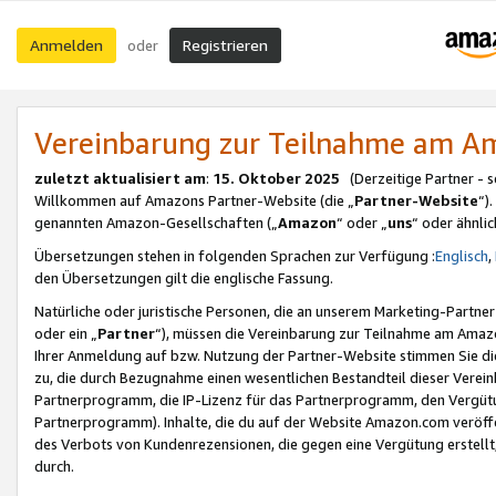
Anmelden
Registrieren
oder
Vereinbarung zur Teilnahme am 
zuletzt aktualisiert am
:
15. Oktober 2025
(Derzeitige Partner - 
Willkommen auf Amazons Partner-Website (die „
Partner-Website
“)
genannten Amazon-Gesellschaften („
Amazon
“ oder „
uns
“ oder ähnli
Übersetzungen stehen in folgenden Sprachen zur Verfügung :
Englisch
,
den Übersetzungen gilt die englische Fassung.
Natürliche oder juristische Personen, die an unserem Marketing-Partn
oder ein „
Partner
“), müssen die Vereinbarung zur Teilnahme am Ama
Ihrer Anmeldung auf bzw. Nutzung der Partner-Website stimmen Sie die
zu, die durch Bezugnahme einen wesentlichen Bestandteil dieser Verei
Partnerprogramm, die IP-Lizenz für das Partnerprogramm, den Vergütu
Partnerprogramm). Inhalte, die du auf der Website Amazon.com veröffe
des Verbots von Kundenrezensionen, die gegen eine Vergütung erstellt, 
durch.