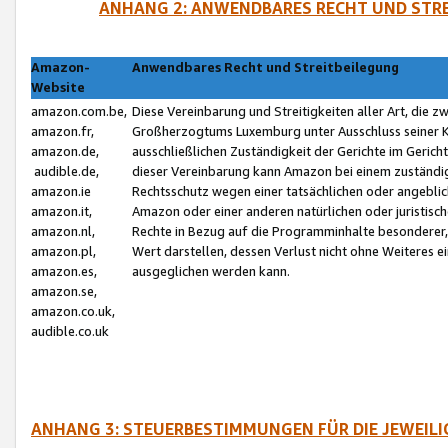
ANHANG 2: ANWENDBARES RECHT UND STRE
Amazon-
Anwendbares Recht und Streitbeilegung
Website
amazon.com.be,
Diese Vereinbarung und Streitigkeiten aller Art, die 
amazon.fr,
Großherzogtums Luxemburg unter Ausschluss seiner Kol
amazon.de,
ausschließlichen Zuständigkeit der Gerichte im Geri
audible.de,
dieser Vereinbarung kann Amazon bei einem zuständig
amazon.ie
Rechtsschutz wegen einer tatsächlichen oder angebli
amazon.it,
Amazon oder einer anderen natürlichen oder juristisc
amazon.nl,
Rechte in Bezug auf die Programminhalte besonderer,
amazon.pl,
Wert darstellen, dessen Verlust nicht ohne Weiteres e
amazon.es,
ausgeglichen werden kann.
amazon.se,
amazon.co.uk,
audible.co.uk
ANHANG 3: STEUERBESTIMMUNGEN FÜR DIE JEWEIL