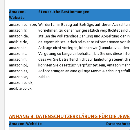
Amazon-
Steuerliche Bestimmungen
Website
amazon.com.be,
Wir dürfen in Bezug auf Beträge, auf deren Auszahlun
amazon.fr,
vornehmen, zu denen wir gesetzlich verpflichtet sind
amazon.de,
stellen die vollständige Zahlung und Abgeltung der 
audible.de,
gelegentlich steuerlich relevante Informationen von I
amazon.ie
Anfrage nicht vorlegen, können wir (kumulativ zu de
amazon.it,
Vergütung so lange einbehalten, bis Sie uns diese Inf
amazon.nl,
dass wir Sie betreffend nicht zur Einholung steuerlich 
amazon.pl,
könnten Sie gesetzlich verpflichtet sein, Amazon Meh
amazon.es,
Anforderungen an eine gültige MwSt.-Rechnung erfüllt
amazon.se,
zahlen.
amazon.co.uk,
audible.co.uk
ANHANG 4: DATENSCHUTZERKLÄRUNG FÜR DIE JEWE
Amazon-Website
Datenschutz