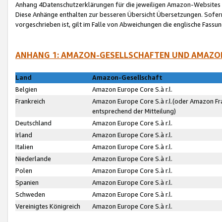
Anhang 4Datenschutzerklärungen für die jeweiligen Amazon-Websites
Diese Anhänge enthalten zur besseren Übersicht Übersetzungen. Sofe
vorgeschrieben ist, gilt im Falle von Abweichungen die englische Fass
ANHANG 1: AMAZON-GESELLSCHAFTEN UND AMAZO
Land
Amazon-Gesellschaft
Belgien
Amazon Europe Core S.à r.l.
Frankreich
Amazon Europe Core S.à r.l.(oder Amazon Fr
entsprechend der Mitteilung)
Deutschland
Amazon Europe Core S.à r.l.
Irland
Amazon Europe Core S.à r.l.
Italien
Amazon Europe Core S.à r.l.
Niederlande
Amazon Europe Core S.à r.l.
Polen
Amazon Europe Core S.à r.l.
Spanien
Amazon Europe Core S.à r.l.
Schweden
Amazon Europe Core S.à r.l.
Vereinigtes Königreich
Amazon Europe Core S.à r.l.