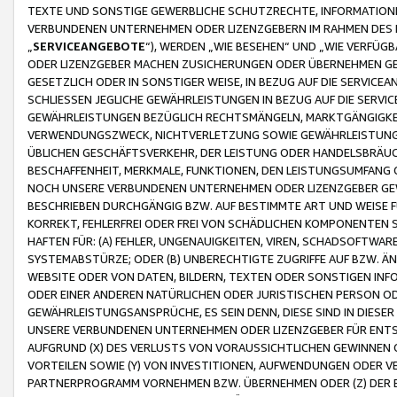
TEXTE UND SONSTIGE GEWERBLICHE SCHUTZRECHTE, INFORMATIONE
VERBUNDENEN UNTERNEHMEN ODER LIZENZGEBERN IM RAHMEN DES
„
SERVICEANGEBOTE
“), WERDEN „WIE BESEHEN“ UND „WIE VERFÜ
ODER LIZENZGEBER MACHEN ZUSICHERUNGEN ODER ÜBERNEHMEN GEW
GESETZLICH ODER IN SONSTIGER WEISE, IN BEZUG AUF DIE SERVI
SCHLIESSEN JEGLICHE GEWÄHRLEISTUNGEN IN BEZUG AUF DIE SERVI
GEWÄHRLEISTUNGEN BEZÜGLICH RECHTSMÄNGELN, MARKTGÄNGIGKEIT
VERWENDUNGSZWECK, NICHTVERLETZUNG SOWIE GEWÄHRLEISTUNGEN 
ÜBLICHEN GESCHÄFTSVERKEHR, DER LEISTUNG ODER HANDELSBRÄUCH
BESCHAFFENHEIT, MERKMALE, FUNKTIONEN, DEN LEISTUNGSUMFANG 
NOCH UNSERE VERBUNDENEN UNTERNEHMEN ODER LIZENZGEBER GEWÄ
BESCHRIEBEN DURCHGÄNGIG BZW. AUF BESTIMMTE ART UND WEISE
KORREKT, FEHLERFREI ODER FREI VON SCHÄDLICHEN KOMPONENTEN
HAFTEN FÜR: (A) FEHLER, UNGENAUIGKEITEN, VIREN, SCHADSOFTW
SYSTEMABSTÜRZE; ODER (B) UNBERECHTIGTE ZUGRIFFE AUF BZW. 
WEBSITE ODER VON DATEN, BILDERN, TEXTEN ODER SONSTIGEN INF
ODER EINER ANDEREN NATÜRLICHEN ODER JURISTISCHEN PERSON OD
GEWÄHRLEISTUNGSANSPRÜCHE, ES SEIN DENN, DIESE SIND IN DIES
UNSERE VERBUNDENEN UNTERNEHMEN ODER LIZENZGEBER FÜR EN
AUFGRUND (X) DES VERLUSTS VON VORAUSSICHTLICHEN GEWINNEN
VORTEILEN SOWIE (Y) VON INVESTITIONEN, AUFWENDUNGEN ODER VE
PARTNERPROGRAMM VORNEHMEN BZW. ÜBERNEHMEN ODER (Z) DER 