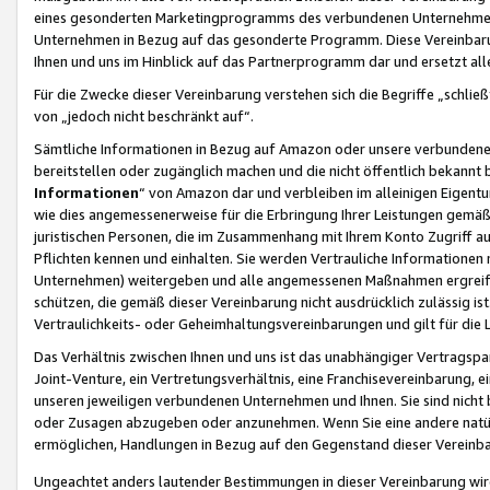
eines gesonderten Marketingprogramms des verbundenen Unternehmens
Unternehmen in Bezug auf das gesonderte Programm. Diese Vereinbarung
Ihnen und uns im Hinblick auf das Partnerprogramm dar und ersetzt al
Für die Zwecke dieser Vereinbarung verstehen sich die Begriffe „schließ
von „jedoch nicht beschränkt auf“.
Sämtliche Informationen in Bezug auf Amazon oder unsere verbunde
bereitstellen oder zugänglich machen und die nicht öffentlich bekannt bz
Informationen
“ von Amazon dar und verbleiben im alleinigen Eigent
wie dies angemessenerweise für die Erbringung Ihrer Leistungen gemäß d
juristischen Personen, die im Zusammenhang mit Ihrem Konto Zugriff au
Pflichten kennen und einhalten. Sie werden Vertrauliche Informationen 
Unternehmen) weitergeben und alle angemessenen Maßnahmen ergreifen
schützen, die gemäß dieser Vereinbarung nicht ausdrücklich zulässig is
Vertraulichkeits- oder Geheimhaltungsvereinbarungen und gilt für die
Das Verhältnis zwischen Ihnen und uns ist das unabhängiger Vertragspa
Joint-Venture, ein Vertretungsverhältnis, eine Franchisevereinbarung, 
unseren jeweiligen verbundenen Unternehmen und Ihnen. Sie sind ni
oder Zusagen abzugeben oder anzunehmen. Wenn Sie eine andere natürli
ermöglichen, Handlungen in Bezug auf den Gegenstand dieser Vereinbar
Ungeachtet anders lautender Bestimmungen in dieser Vereinbarung wird