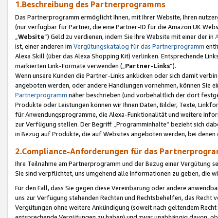
1.Beschreibung des Partnerprogramms
Das Partnerprogramm ermöglicht Ihnen, mit Ihrer Website, Ihren nutzer
(nur verfügbar für Partner, die eine Partner-ID für die Amazon UK We
„
Website
“) Geld zu verdienen, indem Sie Ihre Website mit einer der in
ist, einer anderen im
Vergütungskatalog für das Partnerprogramm
enth
Alexa Skill (über das Alexa Shopping Kit) verlinken. Entsprechende Lin
markierten Link-Formate verwenden („
Partner-Links
“).
Wenn unsere Kunden die Partner-Links anklicken oder sich damit verbi
angeboten werden, oder andere Handlungen vornehmen, können Sie eine
Partnerprogramm
näher beschrieben (und vorbehaltlich der dort festg
Produkte oder Leistungen können wir Ihnen Daten, Bilder, Texte, Linkfo
für Anwendungsprogramme, die Alexa-Funktionalität und weitere Inf
zur Verfügung stellen. Der Begriff „Programminhalte“ bezieht sich dabe
in Bezug auf Produkte, die auf Websites angeboten werden, bei denen 
2.Compliance-Anforderungen für das Partnerprog
Ihre Teilnahme am Partnerprogramm und der Bezug einer Vergütung setz
Sie sind verpflichtet, uns umgehend alle Informationen zu geben, die w
Für den Fall, dass Sie gegen diese Vereinbarung oder andere anwendba
uns zur Verfügung stehenden Rechten und Rechtsbehelfen, das Recht vo
Vergütungen ohne weitere Ankündigung (soweit nach geltendem Recht z
entsprechende Vergütungen zu haben) und zwar unabhängig davon, ob 