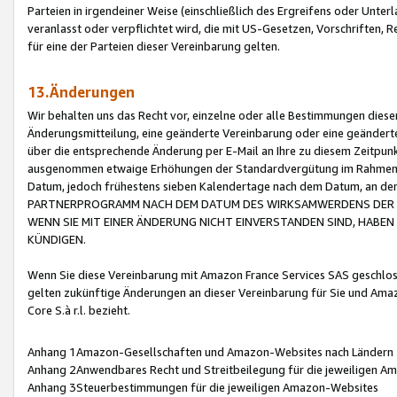
Parteien in irgendeiner Weise (einschließlich des Ergreifens oder Unt
veranlasst oder verpflichtet wird, die mit US-Gesetzen, Vorschriften,
für eine der Parteien dieser Vereinbarung gelten.
13.Änderungen
Wir behalten uns das Recht vor, einzelne oder alle Bestimmungen diese
Änderungsmitteilung, eine geänderte Vereinbarung oder eine geänderte 
über die entsprechende Änderung per E-Mail an Ihre zu diesem Zeitpun
ausgenommen etwaige Erhöhungen der Standardvergütung im Rahmen
Datum, jedoch frühestens sieben Kalendertage nach dem Datum, an de
PARTNERPROGRAMM NACH DEM DATUM DES WIRKSAMWERDENS DER Ä
WENN SIE MIT EINER ÄNDERUNG NICHT EINVERSTANDEN SIND, HABEN S
KÜNDIGEN.
Wenn Sie diese Vereinbarung mit Amazon France Services SAS geschlo
gelten zukünftige Änderungen an dieser Vereinbarung für Sie und Ama
Core S.à r.l. bezieht.
Anhang 1Amazon-Gesellschaften und Amazon-Websites nach Ländern
Anhang 2Anwendbares Recht und Streitbeilegung für die jeweiligen 
Anhang 3Steuerbestimmungen für die jeweiligen Amazon-Websites