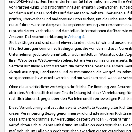
und SMS-Nachrichten. Ferner dürfen wir (a) Informationen über Ihre We
von Partner-Links und Programminhalten erhalten überwachen, aufzei
vor dem Kauf eines Produkts auf der Amazon-Website über einen auf Ih
prüfen, überwachen und anderweitig untersuchen, um die Einhaltung dies
die auf Ihrer Website dargestellte Implementierung von Programminhalt
reproduzieren, verbreiten und darstellen. Informationen darüber, wie w
Amazon-Datenschutzerklärung in
Anhang 4
.
Sie bestätigen und sind damit einverstanden, dass (a) wir und unsere 
(Traffic) anregen können, zu Bedingungen, die von den in dieser Vere
Unternehmen jederzeit (unmittelbar oder mittelbar) Websites oder Appl
Ihrer Website im Wettbewerb stehen, (c) ein Versäumnis unsererseits, I
Verzicht auf unser Recht darstellt, die betroffene oder eine andere B
Aktualisierungen, Handlungen und Zustimmungen, die wir ggf. im Rahme
vorgenommen bzw. erteilt werden und nur wirksam sind, wenn sie schri
Ohne die ausdrückliche vorherige schriftliche Zustimmung von Amazon
abtreten. Vorbehaltlich dieser Einschränkung ist diese Vereinbarung f
rechtlich bindend, gegenüber den Parteien und ihren jeweiligen Rech
Diese Vereinbarung umfasst die jeweils aktuellste Fassung aller Richtli
dieser Vereinbarung Bezug genommen wird und alle anderen Richtlinie
des Partnerprogramms zur Verfügung gestellt werden („
Programmric
verpflichten sich zu deren Einhaltung. Im Falle von Widersprüchen zwi
maßgeblich. Im Falle von Widersprüchen zwischen dieser Vereinbarun