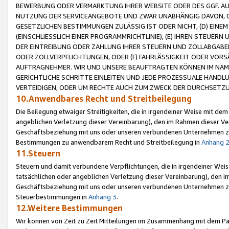
BEWERBUNG ODER VERMARKTUNG IHRER WEBSITE ODER DES GGF. AUF 
NUTZUNG DER SERVICEANGEBOTE UND ZWAR UNABHÄNGIG DAVON, O
GESETZLICHEN BESTIMMUNGEN ZULÄSSIG IST ODER NICHT, (D) EINE
(EINSCHLIESSLICH EINER PROGRAMMRICHTLINIE), (E) IHREN STEUER
DER EINTREIBUNG ODER ZAHLUNG IHRER STEUERN UND ZOLLABGAB
ODER ZOLLVERPFLICHTUNGEN, ODER (F) FAHRLÄSSIGKEIT ODER VORS
AUFTRAGNEHMER. WIR UND UNSERE BEAUFTRAGTEN KÖNNEN IM NAME
GERICHTLICHE SCHRITTE EINLEITEN UND JEDE PROZESSUALE HAND
VERTEIDIGEN, ODER UM RECHTE AUCH ZUM ZWECK DER DURCHSETZU
10.Anwendbares Recht und Streitbeilegung
Die Beilegung etwaiger Streitigkeiten, die in irgendeiner Weise mit de
angeblichen Verletzung dieser Vereinbarung), den im Rahmen dieser Ve
Geschäftsbeziehung mit uns oder unseren verbundenen Unternehmen zu
Bestimmungen zu anwendbarem Recht und Streitbeilegung in
Anhang 
11.Steuern
Steuern und damit verbundene Verpflichtungen, die in irgendeiner Wei
tatsächlichen oder angeblichen Verletzung dieser Vereinbarung), den 
Geschäftsbeziehung mit uns oder unseren verbundenen Unternehmen z
Steuerbestimmungen in
Anhang 3
.
12.Weitere Bestimmungen
Wir können von Zeit zu Zeit Mitteilungen im Zusammenhang mit dem Par