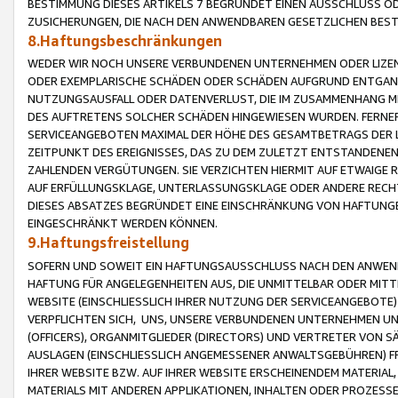
BESTIMMUNG DIESES ARTIKELS 7 BEGRÜNDET EINEN AUSSCHLUSS 
ZUSICHERUNGEN, DIE NACH DEN ANWENDBAREN GESETZLICHEN BE
8.Haftungsbeschränkungen
WEDER WIR NOCH UNSERE VERBUNDENEN UNTERNEHMEN ODER LIZEN
ODER EXEMPLARISCHE SCHÄDEN ODER SCHÄDEN AUFGRUND ENTGANG
NUTZUNGSAUSFALL ODER DATENVERLUST, DIE IM ZUSAMMENHANG MI
DES AUFTRETENS SOLCHER SCHÄDEN HINGEWIESEN WURDEN. FERN
SERVICEANGEBOTEN MAXIMAL DER HÖHE DES GESAMTBETRAGS DER 
ZEITPUNKT DES EREIGNISSES, DAS ZU DEM ZULETZT ENTSTANDENE
ZAHLENDEN VERGÜTUNGEN. SIE VERZICHTEN HIERMIT AUF ETWAIGE 
AUF ERFÜLLUNGSKLAGE, UNTERLASSUNGSKLAGE ODER ANDERE RECHT
DIESES ABSATZES BEGRÜNDET EINE EINSCHRÄNKUNG VON HAFTUNG
EINGESCHRÄNKT WERDEN KÖNNEN.
9.Haftungsfreistellung
SOFERN UND SOWEIT EIN HAFTUNGSAUSSCHLUSS NACH DEN ANWENDB
HAFTUNG FÜR ANGELEGENHEITEN AUS, DIE UNMITTELBAR ODER MITT
WEBSITE (EINSCHLIESSLICH IHRER NUTZUNG DER SERVICEANGEBOTE)
VERPFLICHTEN SICH, UNS, UNSERE VERBUNDENEN UNTERNEHMEN UN
(OFFICERS), ORGANMITGLIEDER (DIRECTORS) UND VERTRETER VON 
AUSLAGEN (EINSCHLIESSLICH ANGEMESSENER ANWALTSGEBÜHREN) FR
IHRER WEBSITE BZW. AUF IHRER WEBSITE ERSCHEINENDEM MATERIAL
MATERIALS MIT ANDEREN APPLIKATIONEN, INHALTEN ODER PROZESSE