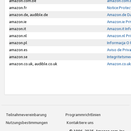
amazon.com.be
amazon.com.b
amazon.fr
Notice:Protec
amazon.de, audible.de
Amazon.de Da
amazon.ie
Amazon.ie Pri
amazon.it
Amazon.it Inf
amazon.nl
Amazon.nl Pri
amazon.pl
Informacja O
amazon.es
Aviso de Priv
amazon.se
Integritetsm
amazon.co.uk, audible.co.uk
Amazon.co.uk 
Teilnahmevereinbarung
Programmrichtlinien
Nutzungsbestimmungen
Kontaktiere uns