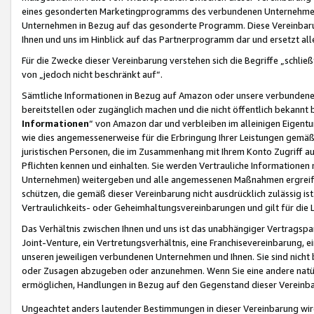
eines gesonderten Marketingprogramms des verbundenen Unternehmens
Unternehmen in Bezug auf das gesonderte Programm. Diese Vereinbarung
Ihnen und uns im Hinblick auf das Partnerprogramm dar und ersetzt al
Für die Zwecke dieser Vereinbarung verstehen sich die Begriffe „schließ
von „jedoch nicht beschränkt auf“.
Sämtliche Informationen in Bezug auf Amazon oder unsere verbunde
bereitstellen oder zugänglich machen und die nicht öffentlich bekannt bz
Informationen
“ von Amazon dar und verbleiben im alleinigen Eigent
wie dies angemessenerweise für die Erbringung Ihrer Leistungen gemäß d
juristischen Personen, die im Zusammenhang mit Ihrem Konto Zugriff au
Pflichten kennen und einhalten. Sie werden Vertrauliche Informationen 
Unternehmen) weitergeben und alle angemessenen Maßnahmen ergreifen
schützen, die gemäß dieser Vereinbarung nicht ausdrücklich zulässig is
Vertraulichkeits- oder Geheimhaltungsvereinbarungen und gilt für die
Das Verhältnis zwischen Ihnen und uns ist das unabhängiger Vertragspa
Joint-Venture, ein Vertretungsverhältnis, eine Franchisevereinbarung, 
unseren jeweiligen verbundenen Unternehmen und Ihnen. Sie sind ni
oder Zusagen abzugeben oder anzunehmen. Wenn Sie eine andere natürli
ermöglichen, Handlungen in Bezug auf den Gegenstand dieser Vereinbar
Ungeachtet anders lautender Bestimmungen in dieser Vereinbarung wird