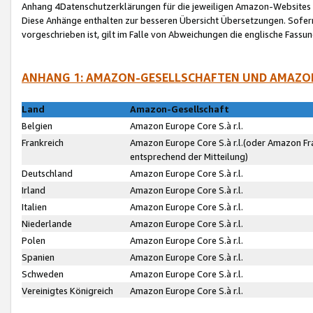
Anhang 4Datenschutzerklärungen für die jeweiligen Amazon-Websites
Diese Anhänge enthalten zur besseren Übersicht Übersetzungen. Sofe
vorgeschrieben ist, gilt im Falle von Abweichungen die englische Fass
ANHANG 1: AMAZON-GESELLSCHAFTEN UND AMAZO
Land
Amazon-Gesellschaft
Belgien
Amazon Europe Core S.à r.l.
Frankreich
Amazon Europe Core S.à r.l.(oder Amazon Fr
entsprechend der Mitteilung)
Deutschland
Amazon Europe Core S.à r.l.
Irland
Amazon Europe Core S.à r.l.
Italien
Amazon Europe Core S.à r.l.
Niederlande
Amazon Europe Core S.à r.l.
Polen
Amazon Europe Core S.à r.l.
Spanien
Amazon Europe Core S.à r.l.
Schweden
Amazon Europe Core S.à r.l.
Vereinigtes Königreich
Amazon Europe Core S.à r.l.