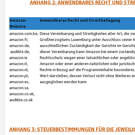
ANHANG 2: ANWENDBARES RECHT UND STRE
Amazon-
Anwendbares Recht und Streitbeilegung
Website
amazon.com.be,
Diese Vereinbarung und Streitigkeiten aller Art, die 
amazon.fr,
Großherzogtums Luxemburg unter Ausschluss seiner Kol
amazon.de,
ausschließlichen Zuständigkeit der Gerichte im Geri
audible.de,
dieser Vereinbarung kann Amazon bei einem zuständig
amazon.ie
Rechtsschutz wegen einer tatsächlichen oder angebli
amazon.it,
Amazon oder einer anderen natürlichen oder juristisc
amazon.nl,
Rechte in Bezug auf die Programminhalte besonderer,
amazon.pl,
Wert darstellen, dessen Verlust nicht ohne Weiteres e
amazon.es,
ausgeglichen werden kann.
amazon.se,
amazon.co.uk,
audible.co.uk
ANHANG 3: STEUERBESTIMMUNGEN FÜR DIE JEWEIL