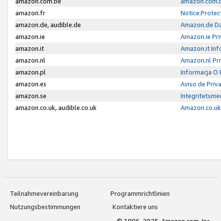
amazon.com.be
amazon.com.b
amazon.fr
Notice:Protec
amazon.de, audible.de
Amazon.de Da
amazon.ie
Amazon.ie Pri
amazon.it
Amazon.it Inf
amazon.nl
Amazon.nl Pri
amazon.pl
Informacja O
amazon.es
Aviso de Priv
amazon.se
Integritetsm
amazon.co.uk, audible.co.uk
Amazon.co.uk 
Teilnahmevereinbarung
Programmrichtlinien
Nutzungsbestimmungen
Kontaktiere uns