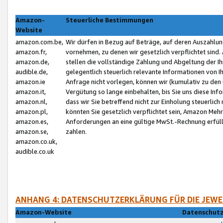
Amazon-
Steuerliche Bestimmungen
Website
amazon.com.be,
Wir dürfen in Bezug auf Beträge, auf deren Auszahlun
amazon.fr,
vornehmen, zu denen wir gesetzlich verpflichtet sind
amazon.de,
stellen die vollständige Zahlung und Abgeltung der 
audible.de,
gelegentlich steuerlich relevante Informationen von I
amazon.ie
Anfrage nicht vorlegen, können wir (kumulativ zu de
amazon.it,
Vergütung so lange einbehalten, bis Sie uns diese Inf
amazon.nl,
dass wir Sie betreffend nicht zur Einholung steuerlich 
amazon.pl,
könnten Sie gesetzlich verpflichtet sein, Amazon Meh
amazon.es,
Anforderungen an eine gültige MwSt.-Rechnung erfüllt
amazon.se,
zahlen.
amazon.co.uk,
audible.co.uk
ANHANG 4: DATENSCHUTZERKLÄRUNG FÜR DIE JEWE
Amazon-Website
Datenschutz