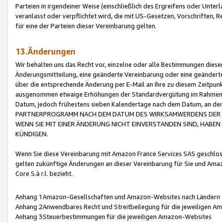
Parteien in irgendeiner Weise (einschließlich des Ergreifens oder Unt
veranlasst oder verpflichtet wird, die mit US-Gesetzen, Vorschriften,
für eine der Parteien dieser Vereinbarung gelten.
13.Änderungen
Wir behalten uns das Recht vor, einzelne oder alle Bestimmungen diese
Änderungsmitteilung, eine geänderte Vereinbarung oder eine geänderte 
über die entsprechende Änderung per E-Mail an Ihre zu diesem Zeitpun
ausgenommen etwaige Erhöhungen der Standardvergütung im Rahmen
Datum, jedoch frühestens sieben Kalendertage nach dem Datum, an de
PARTNERPROGRAMM NACH DEM DATUM DES WIRKSAMWERDENS DER Ä
WENN SIE MIT EINER ÄNDERUNG NICHT EINVERSTANDEN SIND, HABEN S
KÜNDIGEN.
Wenn Sie diese Vereinbarung mit Amazon France Services SAS geschlo
gelten zukünftige Änderungen an dieser Vereinbarung für Sie und Ama
Core S.à r.l. bezieht.
Anhang 1Amazon-Gesellschaften und Amazon-Websites nach Ländern
Anhang 2Anwendbares Recht und Streitbeilegung für die jeweiligen 
Anhang 3Steuerbestimmungen für die jeweiligen Amazon-Websites