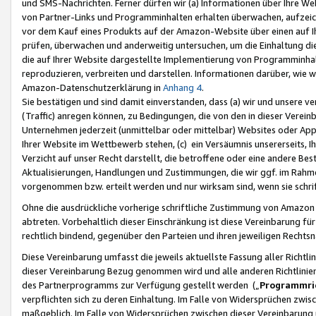
und SMS-Nachrichten. Ferner dürfen wir (a) Informationen über Ihre We
von Partner-Links und Programminhalten erhalten überwachen, aufzei
vor dem Kauf eines Produkts auf der Amazon-Website über einen auf Ih
prüfen, überwachen und anderweitig untersuchen, um die Einhaltung dies
die auf Ihrer Website dargestellte Implementierung von Programminhalt
reproduzieren, verbreiten und darstellen. Informationen darüber, wie w
Amazon-Datenschutzerklärung in
Anhang 4
.
Sie bestätigen und sind damit einverstanden, dass (a) wir und unsere 
(Traffic) anregen können, zu Bedingungen, die von den in dieser Vere
Unternehmen jederzeit (unmittelbar oder mittelbar) Websites oder Appl
Ihrer Website im Wettbewerb stehen, (c) ein Versäumnis unsererseits, I
Verzicht auf unser Recht darstellt, die betroffene oder eine andere B
Aktualisierungen, Handlungen und Zustimmungen, die wir ggf. im Rahme
vorgenommen bzw. erteilt werden und nur wirksam sind, wenn sie schri
Ohne die ausdrückliche vorherige schriftliche Zustimmung von Amazon
abtreten. Vorbehaltlich dieser Einschränkung ist diese Vereinbarung f
rechtlich bindend, gegenüber den Parteien und ihren jeweiligen Rech
Diese Vereinbarung umfasst die jeweils aktuellste Fassung aller Richtli
dieser Vereinbarung Bezug genommen wird und alle anderen Richtlinie
des Partnerprogramms zur Verfügung gestellt werden („
Programmric
verpflichten sich zu deren Einhaltung. Im Falle von Widersprüchen zwi
maßgeblich. Im Falle von Widersprüchen zwischen dieser Vereinbarun