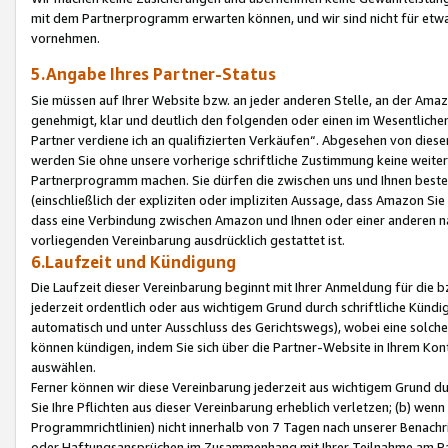
mit dem Partnerprogramm erwarten können, und wir sind nicht für etwa
vornehmen.
5.Angabe Ihres Partner-Status
Sie müssen auf Ihrer Website bzw. an jeder anderen Stelle, an der Am
genehmigt, klar und deutlich den folgenden oder einen im Wesentlichen
Partner verdiene ich an qualifizierten Verkäufen“. Abgesehen von die
werden Sie ohne unsere vorherige schriftliche Zustimmung keine weite
Partnerprogramm machen. Sie dürfen die zwischen uns und Ihnen best
(einschließlich der expliziten oder impliziten Aussage, dass Amazon Si
dass eine Verbindung zwischen Amazon und Ihnen oder einer anderen natü
vorliegenden Vereinbarung ausdrücklich gestattet ist.
6.Laufzeit und Kündigung
Die Laufzeit dieser Vereinbarung beginnt mit Ihrer Anmeldung für die 
jederzeit ordentlich oder aus wichtigem Grund durch schriftliche Kündi
automatisch und unter Ausschluss des Gerichtswegs), wobei eine solch
können kündigen, indem Sie sich über die Partner-Website in Ihrem Ko
auswählen.
Ferner können wir diese Vereinbarung jederzeit aus wichtigem Grund dur
Sie Ihre Pflichten aus dieser Vereinbarung erheblich verletzen; (b) wen
Programmrichtlinien) nicht innerhalb von 7 Tagen nach unserer Benachr
oder Haftungsansprüchen im Zusammenhang mit Ihrer Teilnahme am Pa