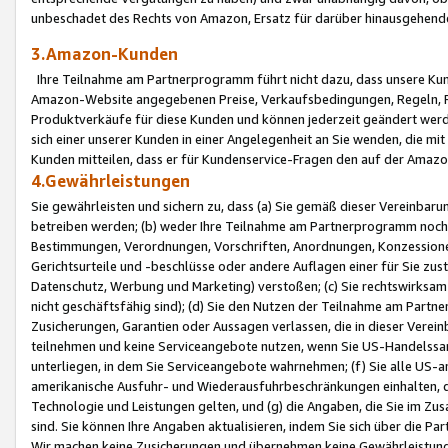
unbeschadet des Rechts von Amazon, Ersatz für darüber hinausgehen
3.Amazon-Kunden
Ihre Teilnahme am Partnerprogramm führt nicht dazu, dass unsere Kun
Amazon-Website angegebenen Preise, Verkaufsbedingungen, Regeln, Ri
Produktverkäufe für diese Kunden und können jederzeit geändert werde
sich einer unserer Kunden in einer Angelegenheit an Sie wenden, die 
Kunden mitteilen, dass er für Kundenservice-Fragen den auf der Ama
4.Gewährleistungen
Sie gewährleisten und sichern zu, dass (a) Sie gemäß dieser Vereinba
betreiben werden; (b) weder Ihre Teilnahme am Partnerprogramm noch d
Bestimmungen, Verordnungen, Vorschriften, Anordnungen, Konzessionen,
Gerichtsurteile und -beschlüsse oder andere Auflagen einer für Sie zu
Datenschutz, Werbung und Marketing) verstoßen; (c) Sie rechtswirksam 
nicht geschäftsfähig sind); (d) Sie den Nutzen der Teilnahme am Partne
Zusicherungen, Garantien oder Aussagen verlassen, die in dieser Verein
teilnehmen und keine Serviceangebote nutzen, wenn Sie US-Handelssa
unterliegen, in dem Sie Serviceangebote wahrnehmen; (f) Sie alle US
amerikanische Ausfuhr- und Wiederausfuhrbeschränkungen einhalten, 
Technologie und Leistungen gelten, und (g) die Angaben, die Sie im 
sind. Sie können Ihre Angaben aktualisieren, indem Sie sich über die 
Wir machen keine Zusicherungen und übernehmen keine Gewährleistun