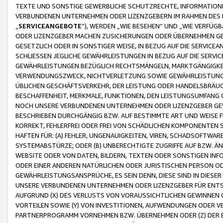
TEXTE UND SONSTIGE GEWERBLICHE SCHUTZRECHTE, INFORMATIONE
VERBUNDENEN UNTERNEHMEN ODER LIZENZGEBERN IM RAHMEN DES
„
SERVICEANGEBOTE
“), WERDEN „WIE BESEHEN“ UND „WIE VERFÜ
ODER LIZENZGEBER MACHEN ZUSICHERUNGEN ODER ÜBERNEHMEN GEW
GESETZLICH ODER IN SONSTIGER WEISE, IN BEZUG AUF DIE SERVI
SCHLIESSEN JEGLICHE GEWÄHRLEISTUNGEN IN BEZUG AUF DIE SERVI
GEWÄHRLEISTUNGEN BEZÜGLICH RECHTSMÄNGELN, MARKTGÄNGIGKEIT
VERWENDUNGSZWECK, NICHTVERLETZUNG SOWIE GEWÄHRLEISTUNGEN 
ÜBLICHEN GESCHÄFTSVERKEHR, DER LEISTUNG ODER HANDELSBRÄUCH
BESCHAFFENHEIT, MERKMALE, FUNKTIONEN, DEN LEISTUNGSUMFANG 
NOCH UNSERE VERBUNDENEN UNTERNEHMEN ODER LIZENZGEBER GEWÄ
BESCHRIEBEN DURCHGÄNGIG BZW. AUF BESTIMMTE ART UND WEISE
KORREKT, FEHLERFREI ODER FREI VON SCHÄDLICHEN KOMPONENTEN
HAFTEN FÜR: (A) FEHLER, UNGENAUIGKEITEN, VIREN, SCHADSOFTW
SYSTEMABSTÜRZE; ODER (B) UNBERECHTIGTE ZUGRIFFE AUF BZW. 
WEBSITE ODER VON DATEN, BILDERN, TEXTEN ODER SONSTIGEN INF
ODER EINER ANDEREN NATÜRLICHEN ODER JURISTISCHEN PERSON OD
GEWÄHRLEISTUNGSANSPRÜCHE, ES SEIN DENN, DIESE SIND IN DIES
UNSERE VERBUNDENEN UNTERNEHMEN ODER LIZENZGEBER FÜR EN
AUFGRUND (X) DES VERLUSTS VON VORAUSSICHTLICHEN GEWINNEN
VORTEILEN SOWIE (Y) VON INVESTITIONEN, AUFWENDUNGEN ODER VE
PARTNERPROGRAMM VORNEHMEN BZW. ÜBERNEHMEN ODER (Z) DER 