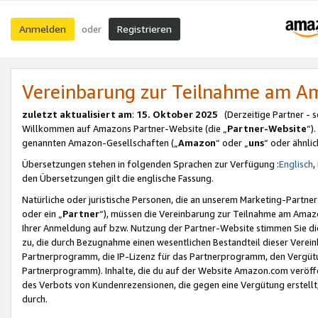
Anmelden
Registrieren
oder
Vereinbarung zur Teilnahme am 
zuletzt aktualisiert am
:
15. Oktober 2025
(Derzeitige Partner - 
Willkommen auf Amazons Partner-Website (die „
Partner-Website
“)
genannten Amazon-Gesellschaften („
Amazon
“ oder „
uns
“ oder ähnli
Übersetzungen stehen in folgenden Sprachen zur Verfügung :
Englisch
,
den Übersetzungen gilt die englische Fassung.
Natürliche oder juristische Personen, die an unserem Marketing-Partn
oder ein „
Partner
“), müssen die Vereinbarung zur Teilnahme am Ama
Ihrer Anmeldung auf bzw. Nutzung der Partner-Website stimmen Sie die
zu, die durch Bezugnahme einen wesentlichen Bestandteil dieser Verei
Partnerprogramm, die IP-Lizenz für das Partnerprogramm, den Vergütu
Partnerprogramm). Inhalte, die du auf der Website Amazon.com veröffe
des Verbots von Kundenrezensionen, die gegen eine Vergütung erstellt, 
durch.