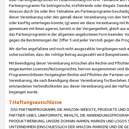
Partnerprogramm für betrügerische, irreführende oder illegale Zwecke
Amazon durch Sie oder Ihre Teilnahme am Partnerprogramm beschädig
dieser Vereinbarung oder den gemäß dieser Vereinbarung von den Vertr
oder künftig unterliegen könnte; (g) wenn wir diese Vereinbarung mit I
gemeinsam mit Ihnen agieren, bereits in der Vergangenheit, gleich aus
das Partnerprogramm in der allgemein angebotenen Form beenden. Vors
gegen die Bestimmungen der Ziffer 5 und jeder Verstoß gegen die Prog
Wir dürfen angefallene und noch nicht ausgezahlte Vergütungen nach 
sicherzustellen, dass der richtige Betrag ausgezahlt wird (beispielsw
Mit Beendigung dieser Vereinbarung erlöschen alle Rechte und Pflichte
eingeräumten Lizenzen/Nutzungsrechte; hiervon ausgenommen sind die in 
Programmrichtlinien festgelegten Rechte und Pflichten der Parteien sow
Vereinbarung, die nach Beendigung dieser Vereinbarung fortbestehen. D
entstandenen Verbindlichkeiten aus dieser Vereinbarung und der Haft
begangen wurde.
7.Haftungsausschlüsse
DAS PARTNERPROGRAMM, DIE AMAZON-WEBSITE, PRODUKTE UND DI
PARTNER-LINKS, LINKFORMATE, INHALTE, DIE ANWENDUNGSPROGR
PRODUKTWERBUNG, UNSERE DOMAIN-NAMEN, MARKEN UND LOGOS S
UNTERNEHMEN (EINSCHLIESSLICH DER AMAZON-MARKEN) UND DIE GE