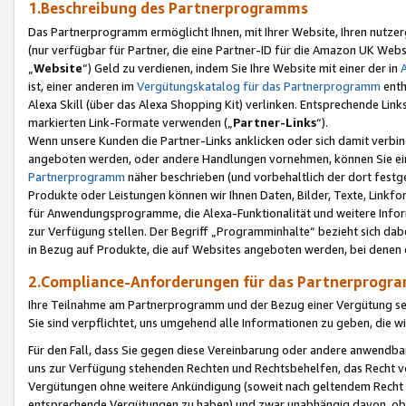
1.Beschreibung des Partnerprogramms
Das Partnerprogramm ermöglicht Ihnen, mit Ihrer Website, Ihren nutzer
(nur verfügbar für Partner, die eine Partner-ID für die Amazon UK We
„
Website
“) Geld zu verdienen, indem Sie Ihre Website mit einer der in
ist, einer anderen im
Vergütungskatalog für das Partnerprogramm
enth
Alexa Skill (über das Alexa Shopping Kit) verlinken. Entsprechende Lin
markierten Link-Formate verwenden („
Partner-Links
“).
Wenn unsere Kunden die Partner-Links anklicken oder sich damit verbi
angeboten werden, oder andere Handlungen vornehmen, können Sie eine
Partnerprogramm
näher beschrieben (und vorbehaltlich der dort festg
Produkte oder Leistungen können wir Ihnen Daten, Bilder, Texte, Linkfo
für Anwendungsprogramme, die Alexa-Funktionalität und weitere Inf
zur Verfügung stellen. Der Begriff „Programminhalte“ bezieht sich dabe
in Bezug auf Produkte, die auf Websites angeboten werden, bei denen 
2.Compliance-Anforderungen für das Partnerprog
Ihre Teilnahme am Partnerprogramm und der Bezug einer Vergütung setz
Sie sind verpflichtet, uns umgehend alle Informationen zu geben, die w
Für den Fall, dass Sie gegen diese Vereinbarung oder andere anwendba
uns zur Verfügung stehenden Rechten und Rechtsbehelfen, das Recht vo
Vergütungen ohne weitere Ankündigung (soweit nach geltendem Recht z
entsprechende Vergütungen zu haben) und zwar unabhängig davon, ob 