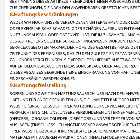
BESTIMMUNG DIESES ARTIKELS 7 BEGRÜNDET EINEN AUSSCHLUSS 
ZUSICHERUNGEN, DIE NACH DEN ANWENDBAREN GESETZLICHEN BE
8.Haftungsbeschränkungen
WEDER WIR NOCH UNSERE VERBUNDENEN UNTERNEHMEN ODER LIZEN
ODER EXEMPLARISCHE SCHÄDEN ODER SCHÄDEN AUFGRUND ENTGANG
NUTZUNGSAUSFALL ODER DATENVERLUST, DIE IM ZUSAMMENHANG MI
DES AUFTRETENS SOLCHER SCHÄDEN HINGEWIESEN WURDEN. FERN
SERVICEANGEBOTEN MAXIMAL DER HÖHE DES GESAMTBETRAGS DER 
ZEITPUNKT DES EREIGNISSES, DAS ZU DEM ZULETZT ENTSTANDENE
ZAHLENDEN VERGÜTUNGEN. SIE VERZICHTEN HIERMIT AUF ETWAIGE 
AUF ERFÜLLUNGSKLAGE, UNTERLASSUNGSKLAGE ODER ANDERE RECHT
DIESES ABSATZES BEGRÜNDET EINE EINSCHRÄNKUNG VON HAFTUNG
EINGESCHRÄNKT WERDEN KÖNNEN.
9.Haftungsfreistellung
SOFERN UND SOWEIT EIN HAFTUNGSAUSSCHLUSS NACH DEN ANWENDB
HAFTUNG FÜR ANGELEGENHEITEN AUS, DIE UNMITTELBAR ODER MITT
WEBSITE (EINSCHLIESSLICH IHRER NUTZUNG DER SERVICEANGEBOTE)
VERPFLICHTEN SICH, UNS, UNSERE VERBUNDENEN UNTERNEHMEN UN
(OFFICERS), ORGANMITGLIEDER (DIRECTORS) UND VERTRETER VON 
AUSLAGEN (EINSCHLIESSLICH ANGEMESSENER ANWALTSGEBÜHREN) FR
IHRER WEBSITE BZW. AUF IHRER WEBSITE ERSCHEINENDEM MATERIAL
MATERIALS MIT ANDEREN APPLIKATIONEN, INHALTEN ODER PROZESSE