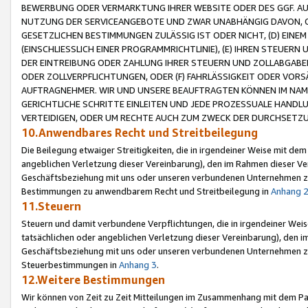
BEWERBUNG ODER VERMARKTUNG IHRER WEBSITE ODER DES GGF. AUF 
NUTZUNG DER SERVICEANGEBOTE UND ZWAR UNABHÄNGIG DAVON, O
GESETZLICHEN BESTIMMUNGEN ZULÄSSIG IST ODER NICHT, (D) EINE
(EINSCHLIESSLICH EINER PROGRAMMRICHTLINIE), (E) IHREN STEUER
DER EINTREIBUNG ODER ZAHLUNG IHRER STEUERN UND ZOLLABGAB
ODER ZOLLVERPFLICHTUNGEN, ODER (F) FAHRLÄSSIGKEIT ODER VORS
AUFTRAGNEHMER. WIR UND UNSERE BEAUFTRAGTEN KÖNNEN IM NAME
GERICHTLICHE SCHRITTE EINLEITEN UND JEDE PROZESSUALE HAND
VERTEIDIGEN, ODER UM RECHTE AUCH ZUM ZWECK DER DURCHSETZU
10.Anwendbares Recht und Streitbeilegung
Die Beilegung etwaiger Streitigkeiten, die in irgendeiner Weise mit de
angeblichen Verletzung dieser Vereinbarung), den im Rahmen dieser Ve
Geschäftsbeziehung mit uns oder unseren verbundenen Unternehmen zu
Bestimmungen zu anwendbarem Recht und Streitbeilegung in
Anhang 
11.Steuern
Steuern und damit verbundene Verpflichtungen, die in irgendeiner Wei
tatsächlichen oder angeblichen Verletzung dieser Vereinbarung), den 
Geschäftsbeziehung mit uns oder unseren verbundenen Unternehmen z
Steuerbestimmungen in
Anhang 3
.
12.Weitere Bestimmungen
Wir können von Zeit zu Zeit Mitteilungen im Zusammenhang mit dem Par