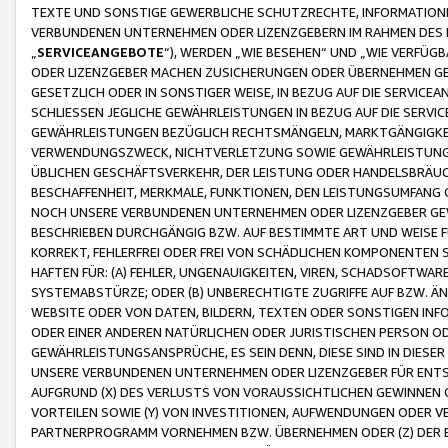
TEXTE UND SONSTIGE GEWERBLICHE SCHUTZRECHTE, INFORMATIONE
VERBUNDENEN UNTERNEHMEN ODER LIZENZGEBERN IM RAHMEN DES
„
SERVICEANGEBOTE
“), WERDEN „WIE BESEHEN“ UND „WIE VERFÜ
ODER LIZENZGEBER MACHEN ZUSICHERUNGEN ODER ÜBERNEHMEN GEW
GESETZLICH ODER IN SONSTIGER WEISE, IN BEZUG AUF DIE SERVI
SCHLIESSEN JEGLICHE GEWÄHRLEISTUNGEN IN BEZUG AUF DIE SERVI
GEWÄHRLEISTUNGEN BEZÜGLICH RECHTSMÄNGELN, MARKTGÄNGIGKEIT
VERWENDUNGSZWECK, NICHTVERLETZUNG SOWIE GEWÄHRLEISTUNGEN 
ÜBLICHEN GESCHÄFTSVERKEHR, DER LEISTUNG ODER HANDELSBRÄUCH
BESCHAFFENHEIT, MERKMALE, FUNKTIONEN, DEN LEISTUNGSUMFANG 
NOCH UNSERE VERBUNDENEN UNTERNEHMEN ODER LIZENZGEBER GEWÄ
BESCHRIEBEN DURCHGÄNGIG BZW. AUF BESTIMMTE ART UND WEISE
KORREKT, FEHLERFREI ODER FREI VON SCHÄDLICHEN KOMPONENTEN
HAFTEN FÜR: (A) FEHLER, UNGENAUIGKEITEN, VIREN, SCHADSOFTW
SYSTEMABSTÜRZE; ODER (B) UNBERECHTIGTE ZUGRIFFE AUF BZW. 
WEBSITE ODER VON DATEN, BILDERN, TEXTEN ODER SONSTIGEN INF
ODER EINER ANDEREN NATÜRLICHEN ODER JURISTISCHEN PERSON OD
GEWÄHRLEISTUNGSANSPRÜCHE, ES SEIN DENN, DIESE SIND IN DIES
UNSERE VERBUNDENEN UNTERNEHMEN ODER LIZENZGEBER FÜR EN
AUFGRUND (X) DES VERLUSTS VON VORAUSSICHTLICHEN GEWINNEN
VORTEILEN SOWIE (Y) VON INVESTITIONEN, AUFWENDUNGEN ODER VE
PARTNERPROGRAMM VORNEHMEN BZW. ÜBERNEHMEN ODER (Z) DER 