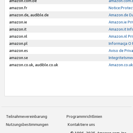
amazon.com.be
amazon.com.b
amazon.fr
Notice:Protec
amazon.de, audible.de
Amazon.de Da
amazon.ie
Amazon.ie Pri
amazon.it
Amazon.it Inf
amazon.nl
Amazon.nl Pri
amazon.pl
Informacja O
amazon.es
Aviso de Priv
amazon.se
Integritetsm
amazon.co.uk, audible.co.uk
Amazon.co.uk 
Teilnahmevereinbarung
Programmrichtlinien
Nutzungsbestimmungen
Kontaktiere uns