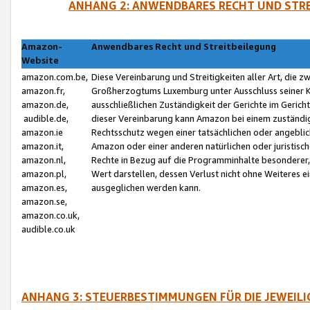
ANHANG 2: ANWENDBARES RECHT UND STRE
Amazon-
Anwendbares Recht und Streitbeilegung
Website
amazon.com.be,
Diese Vereinbarung und Streitigkeiten aller Art, die 
amazon.fr,
Großherzogtums Luxemburg unter Ausschluss seiner Kol
amazon.de,
ausschließlichen Zuständigkeit der Gerichte im Geri
audible.de,
dieser Vereinbarung kann Amazon bei einem zuständig
amazon.ie
Rechtsschutz wegen einer tatsächlichen oder angebli
amazon.it,
Amazon oder einer anderen natürlichen oder juristisc
amazon.nl,
Rechte in Bezug auf die Programminhalte besonderer,
amazon.pl,
Wert darstellen, dessen Verlust nicht ohne Weiteres e
amazon.es,
ausgeglichen werden kann.
amazon.se,
amazon.co.uk,
audible.co.uk
ANHANG 3: STEUERBESTIMMUNGEN FÜR DIE JEWEIL