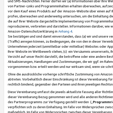
und SMS-Nachrichten. Ferner dürfen wir (a) Informationen über Ihre We
von Partner-Links und Programminhalten erhalten überwachen, aufzei
vor dem Kauf eines Produkts auf der Amazon-Website über einen auf Ih
prüfen, überwachen und anderweitig untersuchen, um die Einhaltung dies
die auf Ihrer Website dargestellte Implementierung von Programminhalt
reproduzieren, verbreiten und darstellen. Informationen darüber, wie w
Amazon-Datenschutzerklärung in
Anhang 4
.
Sie bestätigen und sind damit einverstanden, dass (a) wir und unsere 
(Traffic) anregen können, zu Bedingungen, die von den in dieser Vere
Unternehmen jederzeit (unmittelbar oder mittelbar) Websites oder Appl
Ihrer Website im Wettbewerb stehen, (c) ein Versäumnis unsererseits, I
Verzicht auf unser Recht darstellt, die betroffene oder eine andere B
Aktualisierungen, Handlungen und Zustimmungen, die wir ggf. im Rahme
vorgenommen bzw. erteilt werden und nur wirksam sind, wenn sie schri
Ohne die ausdrückliche vorherige schriftliche Zustimmung von Amazon
abtreten. Vorbehaltlich dieser Einschränkung ist diese Vereinbarung f
rechtlich bindend, gegenüber den Parteien und ihren jeweiligen Rech
Diese Vereinbarung umfasst die jeweils aktuellste Fassung aller Richtli
dieser Vereinbarung Bezug genommen wird und alle anderen Richtlinie
des Partnerprogramms zur Verfügung gestellt werden („
Programmric
verpflichten sich zu deren Einhaltung. Im Falle von Widersprüchen zwi
maßgeblich. Im Falle von Widersprüchen zwischen dieser Vereinbarun