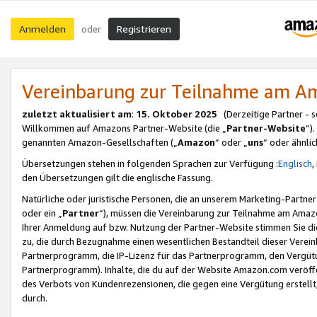
Anmelden
Registrieren
oder
Vereinbarung zur Teilnahme am 
zuletzt aktualisiert am
:
15. Oktober 2025
(Derzeitige Partner - 
Willkommen auf Amazons Partner-Website (die „
Partner-Website
“)
genannten Amazon-Gesellschaften („
Amazon
“ oder „
uns
“ oder ähnli
Übersetzungen stehen in folgenden Sprachen zur Verfügung :
Englisch
,
den Übersetzungen gilt die englische Fassung.
Natürliche oder juristische Personen, die an unserem Marketing-Partn
oder ein „
Partner
“), müssen die Vereinbarung zur Teilnahme am Ama
Ihrer Anmeldung auf bzw. Nutzung der Partner-Website stimmen Sie die
zu, die durch Bezugnahme einen wesentlichen Bestandteil dieser Verei
Partnerprogramm, die IP-Lizenz für das Partnerprogramm, den Vergütu
Partnerprogramm). Inhalte, die du auf der Website Amazon.com veröffe
des Verbots von Kundenrezensionen, die gegen eine Vergütung erstellt, 
durch.