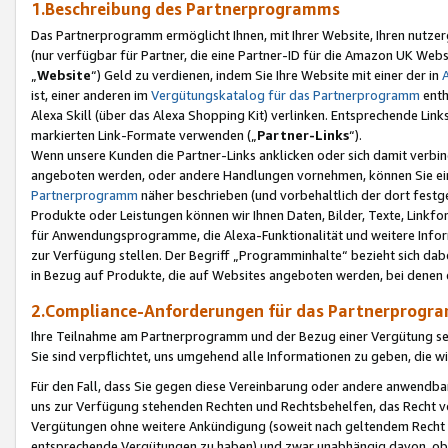
1.Beschreibung des Partnerprogramms
Das Partnerprogramm ermöglicht Ihnen, mit Ihrer Website, Ihren nutzer
(nur verfügbar für Partner, die eine Partner-ID für die Amazon UK We
„
Website
“) Geld zu verdienen, indem Sie Ihre Website mit einer der in
ist, einer anderen im
Vergütungskatalog für das Partnerprogramm
enth
Alexa Skill (über das Alexa Shopping Kit) verlinken. Entsprechende Lin
markierten Link-Formate verwenden („
Partner-Links
“).
Wenn unsere Kunden die Partner-Links anklicken oder sich damit verbi
angeboten werden, oder andere Handlungen vornehmen, können Sie eine
Partnerprogramm
näher beschrieben (und vorbehaltlich der dort festg
Produkte oder Leistungen können wir Ihnen Daten, Bilder, Texte, Linkfo
für Anwendungsprogramme, die Alexa-Funktionalität und weitere Inf
zur Verfügung stellen. Der Begriff „Programminhalte“ bezieht sich dabe
in Bezug auf Produkte, die auf Websites angeboten werden, bei denen 
2.Compliance-Anforderungen für das Partnerprog
Ihre Teilnahme am Partnerprogramm und der Bezug einer Vergütung setz
Sie sind verpflichtet, uns umgehend alle Informationen zu geben, die w
Für den Fall, dass Sie gegen diese Vereinbarung oder andere anwendba
uns zur Verfügung stehenden Rechten und Rechtsbehelfen, das Recht vo
Vergütungen ohne weitere Ankündigung (soweit nach geltendem Recht z
entsprechende Vergütungen zu haben) und zwar unabhängig davon, ob 