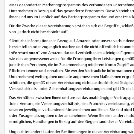
eines gesonderten Marketingprogramms des verbundenen Unternehmens
Unternehmen in Bezug auf das gesonderte Programm. Diese Vereinbarung
Ihnen und uns im Hinblick auf das Partnerprogramm dar und ersetzt al
Für die Zwecke dieser Vereinbarung verstehen sich die Begriffe „schließ
von „jedoch nicht beschränkt auf“.
Sämtliche Informationen in Bezug auf Amazon oder unsere verbunde
bereitstellen oder zugänglich machen und die nicht öffentlich bekannt bz
Informationen
“ von Amazon dar und verbleiben im alleinigen Eigent
wie dies angemessenerweise für die Erbringung Ihrer Leistungen gemäß d
juristischen Personen, die im Zusammenhang mit Ihrem Konto Zugriff au
Pflichten kennen und einhalten. Sie werden Vertrauliche Informationen 
Unternehmen) weitergeben und alle angemessenen Maßnahmen ergreifen
schützen, die gemäß dieser Vereinbarung nicht ausdrücklich zulässig is
Vertraulichkeits- oder Geheimhaltungsvereinbarungen und gilt für die
Das Verhältnis zwischen Ihnen und uns ist das unabhängiger Vertragspa
Joint-Venture, ein Vertretungsverhältnis, eine Franchisevereinbarung, 
unseren jeweiligen verbundenen Unternehmen und Ihnen. Sie sind ni
oder Zusagen abzugeben oder anzunehmen. Wenn Sie eine andere natürli
ermöglichen, Handlungen in Bezug auf den Gegenstand dieser Vereinbar
Ungeachtet anders lautender Bestimmungen in dieser Vereinbarung wird