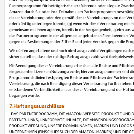
Partnerprogramm für betrügerische, irreführende oder illegale Zwecke
Amazon durch Sie oder Ihre Teilnahme am Partnerprogramm beschädig
dieser Vereinbarung oder den gemäß dieser Vereinbarung von den Vertr
oder künftig unterliegen könnte; (g) wenn wir diese Vereinbarung mit I
gemeinsam mit Ihnen agieren, bereits in der Vergangenheit, gleich aus
das Partnerprogramm in der allgemein angebotenen Form beenden. Vors
gegen die Bestimmungen der Ziffer 5 und jeder Verstoß gegen die Prog
Wir dürfen angefallene und noch nicht ausgezahlte Vergütungen nach 
sicherzustellen, dass der richtige Betrag ausgezahlt wird (beispielsw
Mit Beendigung dieser Vereinbarung erlöschen alle Rechte und Pflichte
eingeräumten Lizenzen/Nutzungsrechte; hiervon ausgenommen sind die in 
Programmrichtlinien festgelegten Rechte und Pflichten der Parteien sow
Vereinbarung, die nach Beendigung dieser Vereinbarung fortbestehen. D
entstandenen Verbindlichkeiten aus dieser Vereinbarung und der Haft
begangen wurde.
7.Haftungsausschlüsse
DAS PARTNERPROGRAMM, DIE AMAZON-WEBSITE, PRODUKTE UND DI
PARTNER-LINKS, LINKFORMATE, INHALTE, DIE ANWENDUNGSPROGR
PRODUKTWERBUNG, UNSERE DOMAIN-NAMEN, MARKEN UND LOGOS S
UNTERNEHMEN (EINSCHLIESSLICH DER AMAZON-MARKEN) UND DIE GE