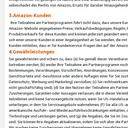
unbeschadet des Rechts von Amazon, Ersatz für darüber hinausgehen
3.Amazon-Kunden
Ihre Teilnahme am Partnerprogramm führt nicht dazu, dass unsere Kun
Amazon-Website angegebenen Preise, Verkaufsbedingungen, Regeln, Ri
Produktverkäufe für diese Kunden und können jederzeit geändert werde
sich einer unserer Kunden in einer Angelegenheit an Sie wenden, die 
Kunden mitteilen, dass er für Kundenservice-Fragen den auf der Ama
4.Gewährleistungen
Sie gewährleisten und sichern zu, dass (a) Sie gemäß dieser Vereinba
betreiben werden; (b) weder Ihre Teilnahme am Partnerprogramm noch d
Bestimmungen, Verordnungen, Vorschriften, Anordnungen, Konzessionen,
Gerichtsurteile und -beschlüsse oder andere Auflagen einer für Sie zu
Datenschutz, Werbung und Marketing) verstoßen; (c) Sie rechtswirksam 
nicht geschäftsfähig sind); (d) Sie den Nutzen der Teilnahme am Partne
Zusicherungen, Garantien oder Aussagen verlassen, die in dieser Verein
teilnehmen und keine Serviceangebote nutzen, wenn Sie US-Handelssa
unterliegen, in dem Sie Serviceangebote wahrnehmen; (f) Sie alle US
amerikanische Ausfuhr- und Wiederausfuhrbeschränkungen einhalten, 
Technologie und Leistungen gelten, und (g) die Angaben, die Sie im 
sind. Sie können Ihre Angaben aktualisieren, indem Sie sich über die 
Wir machen keine Zusicherungen und übernehmen keine Gewährleistun