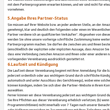
mit dem Partnerprogramm erwarten können, und wir sind nicht für etwa
vornehmen.
5.Angabe Ihres Partner-Status
Sie müssen auf Ihrer Website bzw. an jeder anderen Stelle, an der Am
genehmigt, klar und deutlich den folgenden oder einen im Wesentlichen
Partner verdiene ich an qualifizierten Verkäufen“. Abgesehen von die
werden Sie ohne unsere vorherige schriftliche Zustimmung keine weite
Partnerprogramm machen. Sie dürfen die zwischen uns und Ihnen best
(einschließlich der expliziten oder impliziten Aussage, dass Amazon Si
dass eine Verbindung zwischen Amazon und Ihnen oder einer anderen natü
vorliegenden Vereinbarung ausdrücklich gestattet ist.
6.Laufzeit und Kündigung
Die Laufzeit dieser Vereinbarung beginnt mit Ihrer Anmeldung für die 
jederzeit ordentlich oder aus wichtigem Grund durch schriftliche Kündi
automatisch und unter Ausschluss des Gerichtswegs), wobei eine solch
können kündigen, indem Sie sich über die Partner-Website in Ihrem Ko
auswählen.
Ferner können wir diese Vereinbarung jederzeit aus wichtigem Grund dur
Sie Ihre Pflichten aus dieser Vereinbarung erheblich verletzen; (b) wen
Programmrichtlinien) nicht innerhalb von 7 Tagen nach unserer Benachr
oder Haftungsansprüchen im Zusammenhang mit Ihrer Teilnahme am Pa