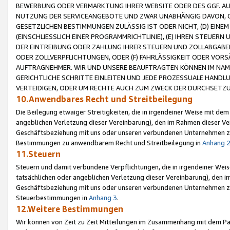
BEWERBUNG ODER VERMARKTUNG IHRER WEBSITE ODER DES GGF. AUF 
NUTZUNG DER SERVICEANGEBOTE UND ZWAR UNABHÄNGIG DAVON, O
GESETZLICHEN BESTIMMUNGEN ZULÄSSIG IST ODER NICHT, (D) EINE
(EINSCHLIESSLICH EINER PROGRAMMRICHTLINIE), (E) IHREN STEUER
DER EINTREIBUNG ODER ZAHLUNG IHRER STEUERN UND ZOLLABGAB
ODER ZOLLVERPFLICHTUNGEN, ODER (F) FAHRLÄSSIGKEIT ODER VORS
AUFTRAGNEHMER. WIR UND UNSERE BEAUFTRAGTEN KÖNNEN IM NAME
GERICHTLICHE SCHRITTE EINLEITEN UND JEDE PROZESSUALE HAND
VERTEIDIGEN, ODER UM RECHTE AUCH ZUM ZWECK DER DURCHSETZU
10.Anwendbares Recht und Streitbeilegung
Die Beilegung etwaiger Streitigkeiten, die in irgendeiner Weise mit de
angeblichen Verletzung dieser Vereinbarung), den im Rahmen dieser Ve
Geschäftsbeziehung mit uns oder unseren verbundenen Unternehmen zu
Bestimmungen zu anwendbarem Recht und Streitbeilegung in
Anhang 
11.Steuern
Steuern und damit verbundene Verpflichtungen, die in irgendeiner Wei
tatsächlichen oder angeblichen Verletzung dieser Vereinbarung), den 
Geschäftsbeziehung mit uns oder unseren verbundenen Unternehmen z
Steuerbestimmungen in
Anhang 3
.
12.Weitere Bestimmungen
Wir können von Zeit zu Zeit Mitteilungen im Zusammenhang mit dem Par