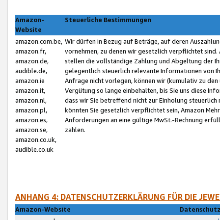
Amazon-
Steuerliche Bestimmungen
Website
amazon.com.be,
Wir dürfen in Bezug auf Beträge, auf deren Auszahlun
amazon.fr,
vornehmen, zu denen wir gesetzlich verpflichtet sind
amazon.de,
stellen die vollständige Zahlung und Abgeltung der 
audible.de,
gelegentlich steuerlich relevante Informationen von I
amazon.ie
Anfrage nicht vorlegen, können wir (kumulativ zu de
amazon.it,
Vergütung so lange einbehalten, bis Sie uns diese Inf
amazon.nl,
dass wir Sie betreffend nicht zur Einholung steuerlich 
amazon.pl,
könnten Sie gesetzlich verpflichtet sein, Amazon Meh
amazon.es,
Anforderungen an eine gültige MwSt.-Rechnung erfüllt
amazon.se,
zahlen.
amazon.co.uk,
audible.co.uk
ANHANG 4: DATENSCHUTZERKLÄRUNG FÜR DIE JEWE
Amazon-Website
Datenschutz