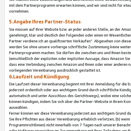
mit dem Partnerprogramm erwarten können, und wir sind nicht für etwa
vornehmen.
5.Angabe Ihres Partner-Status
Sie müssen auf Ihrer Website bzw. an jeder anderen Stelle, an der Am
genehmigt, klar und deutlich den folgenden oder einen im Wesentlichen
Partner verdiene ich an qualifizierten Verkäufen“. Abgesehen von die
werden Sie ohne unsere vorherige schriftliche Zustimmung keine weite
Partnerprogramm machen. Sie dürfen die zwischen uns und Ihnen best
(einschließlich der expliziten oder impliziten Aussage, dass Amazon Si
dass eine Verbindung zwischen Amazon und Ihnen oder einer anderen natü
vorliegenden Vereinbarung ausdrücklich gestattet ist.
6.Laufzeit und Kündigung
Die Laufzeit dieser Vereinbarung beginnt mit Ihrer Anmeldung für die 
jederzeit ordentlich oder aus wichtigem Grund durch schriftliche Kündi
automatisch und unter Ausschluss des Gerichtswegs), wobei eine solch
können kündigen, indem Sie sich über die Partner-Website in Ihrem Ko
auswählen.
Ferner können wir diese Vereinbarung jederzeit aus wichtigem Grund dur
Sie Ihre Pflichten aus dieser Vereinbarung erheblich verletzen; (b) wen
Programmrichtlinien) nicht innerhalb von 7 Tagen nach unserer Benachr
oder Haftungsansprüchen im Zusammenhang mit Ihrer Teilnahme am Pa