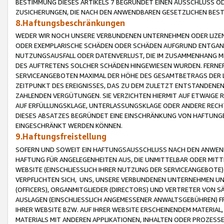
BESTIMMUNG DIESES ARTIKELS 7 BEGRÜNDET EINEN AUSSCHLUSS 
ZUSICHERUNGEN, DIE NACH DEN ANWENDBAREN GESETZLICHEN BE
8.Haftungsbeschränkungen
WEDER WIR NOCH UNSERE VERBUNDENEN UNTERNEHMEN ODER LIZEN
ODER EXEMPLARISCHE SCHÄDEN ODER SCHÄDEN AUFGRUND ENTGANG
NUTZUNGSAUSFALL ODER DATENVERLUST, DIE IM ZUSAMMENHANG MI
DES AUFTRETENS SOLCHER SCHÄDEN HINGEWIESEN WURDEN. FERN
SERVICEANGEBOTEN MAXIMAL DER HÖHE DES GESAMTBETRAGS DER 
ZEITPUNKT DES EREIGNISSES, DAS ZU DEM ZULETZT ENTSTANDENE
ZAHLENDEN VERGÜTUNGEN. SIE VERZICHTEN HIERMIT AUF ETWAIGE 
AUF ERFÜLLUNGSKLAGE, UNTERLASSUNGSKLAGE ODER ANDERE RECHT
DIESES ABSATZES BEGRÜNDET EINE EINSCHRÄNKUNG VON HAFTUNG
EINGESCHRÄNKT WERDEN KÖNNEN.
9.Haftungsfreistellung
SOFERN UND SOWEIT EIN HAFTUNGSAUSSCHLUSS NACH DEN ANWENDB
HAFTUNG FÜR ANGELEGENHEITEN AUS, DIE UNMITTELBAR ODER MITT
WEBSITE (EINSCHLIESSLICH IHRER NUTZUNG DER SERVICEANGEBOTE)
VERPFLICHTEN SICH, UNS, UNSERE VERBUNDENEN UNTERNEHMEN UN
(OFFICERS), ORGANMITGLIEDER (DIRECTORS) UND VERTRETER VON 
AUSLAGEN (EINSCHLIESSLICH ANGEMESSENER ANWALTSGEBÜHREN) FR
IHRER WEBSITE BZW. AUF IHRER WEBSITE ERSCHEINENDEM MATERIAL
MATERIALS MIT ANDEREN APPLIKATIONEN, INHALTEN ODER PROZESSE