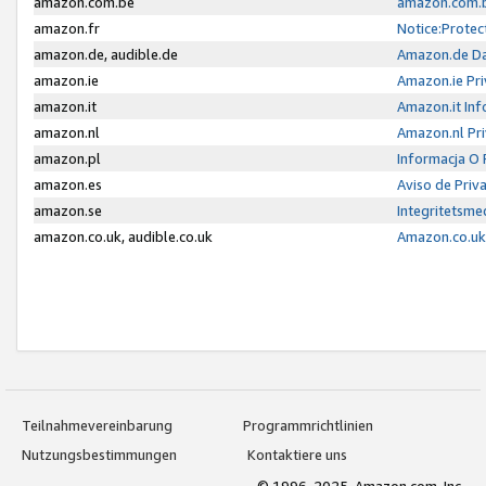
amazon.com.be
amazon.com.b
amazon.fr
Notice:Protec
amazon.de, audible.de
Amazon.de Da
amazon.ie
Amazon.ie Pri
amazon.it
Amazon.it Inf
amazon.nl
Amazon.nl Pri
amazon.pl
Informacja O
amazon.es
Aviso de Priv
amazon.se
Integritetsm
amazon.co.uk, audible.co.uk
Amazon.co.uk 
Teilnahmevereinbarung
Programmrichtlinien
Nutzungsbestimmungen
Kontaktiere uns