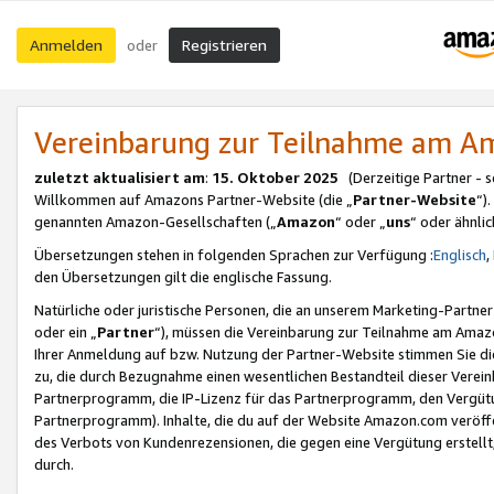
Anmelden
Registrieren
oder
Vereinbarung zur Teilnahme am 
zuletzt aktualisiert am
:
15. Oktober 2025
(Derzeitige Partner - 
Willkommen auf Amazons Partner-Website (die „
Partner-Website
“)
genannten Amazon-Gesellschaften („
Amazon
“ oder „
uns
“ oder ähnli
Übersetzungen stehen in folgenden Sprachen zur Verfügung :
Englisch
,
den Übersetzungen gilt die englische Fassung.
Natürliche oder juristische Personen, die an unserem Marketing-Partn
oder ein „
Partner
“), müssen die Vereinbarung zur Teilnahme am Ama
Ihrer Anmeldung auf bzw. Nutzung der Partner-Website stimmen Sie die
zu, die durch Bezugnahme einen wesentlichen Bestandteil dieser Verei
Partnerprogramm, die IP-Lizenz für das Partnerprogramm, den Vergütu
Partnerprogramm). Inhalte, die du auf der Website Amazon.com veröffe
des Verbots von Kundenrezensionen, die gegen eine Vergütung erstellt, 
durch.