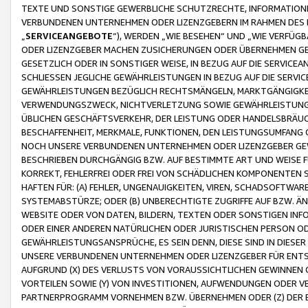
TEXTE UND SONSTIGE GEWERBLICHE SCHUTZRECHTE, INFORMATIONE
VERBUNDENEN UNTERNEHMEN ODER LIZENZGEBERN IM RAHMEN DES
„
SERVICEANGEBOTE
“), WERDEN „WIE BESEHEN“ UND „WIE VERFÜ
ODER LIZENZGEBER MACHEN ZUSICHERUNGEN ODER ÜBERNEHMEN GEW
GESETZLICH ODER IN SONSTIGER WEISE, IN BEZUG AUF DIE SERVI
SCHLIESSEN JEGLICHE GEWÄHRLEISTUNGEN IN BEZUG AUF DIE SERVI
GEWÄHRLEISTUNGEN BEZÜGLICH RECHTSMÄNGELN, MARKTGÄNGIGKEIT
VERWENDUNGSZWECK, NICHTVERLETZUNG SOWIE GEWÄHRLEISTUNGEN 
ÜBLICHEN GESCHÄFTSVERKEHR, DER LEISTUNG ODER HANDELSBRÄUCH
BESCHAFFENHEIT, MERKMALE, FUNKTIONEN, DEN LEISTUNGSUMFANG 
NOCH UNSERE VERBUNDENEN UNTERNEHMEN ODER LIZENZGEBER GEWÄ
BESCHRIEBEN DURCHGÄNGIG BZW. AUF BESTIMMTE ART UND WEISE
KORREKT, FEHLERFREI ODER FREI VON SCHÄDLICHEN KOMPONENTEN
HAFTEN FÜR: (A) FEHLER, UNGENAUIGKEITEN, VIREN, SCHADSOFTW
SYSTEMABSTÜRZE; ODER (B) UNBERECHTIGTE ZUGRIFFE AUF BZW. 
WEBSITE ODER VON DATEN, BILDERN, TEXTEN ODER SONSTIGEN INF
ODER EINER ANDEREN NATÜRLICHEN ODER JURISTISCHEN PERSON OD
GEWÄHRLEISTUNGSANSPRÜCHE, ES SEIN DENN, DIESE SIND IN DIES
UNSERE VERBUNDENEN UNTERNEHMEN ODER LIZENZGEBER FÜR EN
AUFGRUND (X) DES VERLUSTS VON VORAUSSICHTLICHEN GEWINNEN
VORTEILEN SOWIE (Y) VON INVESTITIONEN, AUFWENDUNGEN ODER VE
PARTNERPROGRAMM VORNEHMEN BZW. ÜBERNEHMEN ODER (Z) DER 