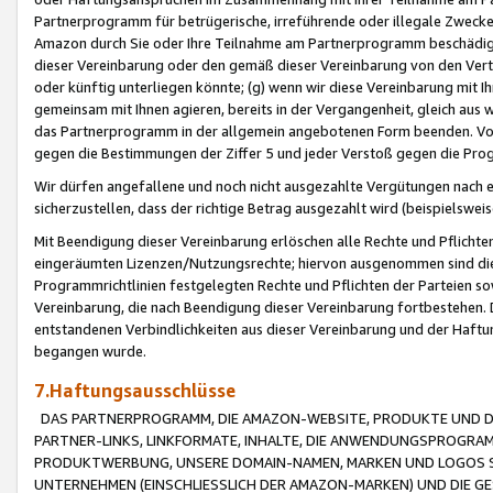
Partnerprogramm für betrügerische, irreführende oder illegale Zwecke
Amazon durch Sie oder Ihre Teilnahme am Partnerprogramm beschädig
dieser Vereinbarung oder den gemäß dieser Vereinbarung von den Vertr
oder künftig unterliegen könnte; (g) wenn wir diese Vereinbarung mit I
gemeinsam mit Ihnen agieren, bereits in der Vergangenheit, gleich aus
das Partnerprogramm in der allgemein angebotenen Form beenden. Vors
gegen die Bestimmungen der Ziffer 5 und jeder Verstoß gegen die Prog
Wir dürfen angefallene und noch nicht ausgezahlte Vergütungen nach 
sicherzustellen, dass der richtige Betrag ausgezahlt wird (beispielsw
Mit Beendigung dieser Vereinbarung erlöschen alle Rechte und Pflichte
eingeräumten Lizenzen/Nutzungsrechte; hiervon ausgenommen sind die in 
Programmrichtlinien festgelegten Rechte und Pflichten der Parteien sow
Vereinbarung, die nach Beendigung dieser Vereinbarung fortbestehen. D
entstandenen Verbindlichkeiten aus dieser Vereinbarung und der Haft
begangen wurde.
7.Haftungsausschlüsse
DAS PARTNERPROGRAMM, DIE AMAZON-WEBSITE, PRODUKTE UND DI
PARTNER-LINKS, LINKFORMATE, INHALTE, DIE ANWENDUNGSPROGR
PRODUKTWERBUNG, UNSERE DOMAIN-NAMEN, MARKEN UND LOGOS S
UNTERNEHMEN (EINSCHLIESSLICH DER AMAZON-MARKEN) UND DIE GE