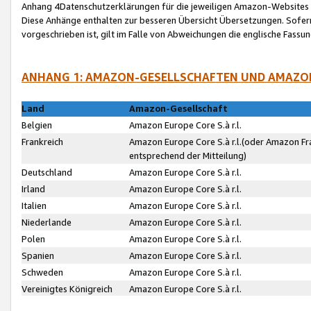
Anhang 4Datenschutzerklärungen für die jeweiligen Amazon-Websites
Diese Anhänge enthalten zur besseren Übersicht Übersetzungen. Sofe
vorgeschrieben ist, gilt im Falle von Abweichungen die englische Fass
ANHANG 1: AMAZON-GESELLSCHAFTEN UND AMAZO
Land
Amazon-Gesellschaft
Belgien
Amazon Europe Core S.à r.l.
Frankreich
Amazon Europe Core S.à r.l.(oder Amazon Fr
entsprechend der Mitteilung)
Deutschland
Amazon Europe Core S.à r.l.
Irland
Amazon Europe Core S.à r.l.
Italien
Amazon Europe Core S.à r.l.
Niederlande
Amazon Europe Core S.à r.l.
Polen
Amazon Europe Core S.à r.l.
Spanien
Amazon Europe Core S.à r.l.
Schweden
Amazon Europe Core S.à r.l.
Vereinigtes Königreich
Amazon Europe Core S.à r.l.