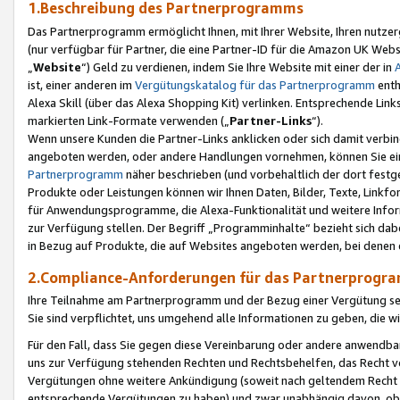
1.Beschreibung des Partnerprogramms
Das Partnerprogramm ermöglicht Ihnen, mit Ihrer Website, Ihren nutzer
(nur verfügbar für Partner, die eine Partner-ID für die Amazon UK We
„
Website
“) Geld zu verdienen, indem Sie Ihre Website mit einer der in
ist, einer anderen im
Vergütungskatalog für das Partnerprogramm
enth
Alexa Skill (über das Alexa Shopping Kit) verlinken. Entsprechende Lin
markierten Link-Formate verwenden („
Partner-Links
“).
Wenn unsere Kunden die Partner-Links anklicken oder sich damit verbi
angeboten werden, oder andere Handlungen vornehmen, können Sie eine
Partnerprogramm
näher beschrieben (und vorbehaltlich der dort festg
Produkte oder Leistungen können wir Ihnen Daten, Bilder, Texte, Linkfo
für Anwendungsprogramme, die Alexa-Funktionalität und weitere Inf
zur Verfügung stellen. Der Begriff „Programminhalte“ bezieht sich dabe
in Bezug auf Produkte, die auf Websites angeboten werden, bei denen 
2.Compliance-Anforderungen für das Partnerprog
Ihre Teilnahme am Partnerprogramm und der Bezug einer Vergütung setz
Sie sind verpflichtet, uns umgehend alle Informationen zu geben, die w
Für den Fall, dass Sie gegen diese Vereinbarung oder andere anwendba
uns zur Verfügung stehenden Rechten und Rechtsbehelfen, das Recht vo
Vergütungen ohne weitere Ankündigung (soweit nach geltendem Recht z
entsprechende Vergütungen zu haben) und zwar unabhängig davon, ob 