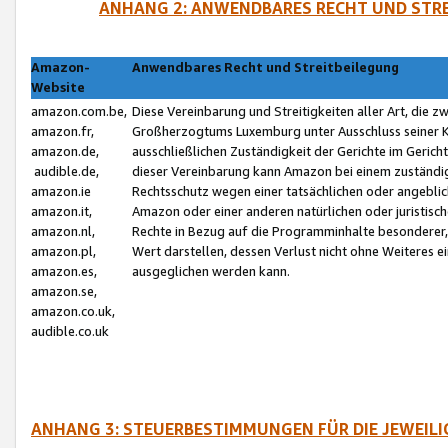
ANHANG 2: ANWENDBARES RECHT UND STRE
Amazon-
Anwendbares Recht und Streitbeilegung
Website
amazon.com.be,
Diese Vereinbarung und Streitigkeiten aller Art, die 
amazon.fr,
Großherzogtums Luxemburg unter Ausschluss seiner Kol
amazon.de,
ausschließlichen Zuständigkeit der Gerichte im Geri
audible.de,
dieser Vereinbarung kann Amazon bei einem zuständig
amazon.ie
Rechtsschutz wegen einer tatsächlichen oder angebli
amazon.it,
Amazon oder einer anderen natürlichen oder juristisc
amazon.nl,
Rechte in Bezug auf die Programminhalte besonderer,
amazon.pl,
Wert darstellen, dessen Verlust nicht ohne Weiteres e
amazon.es,
ausgeglichen werden kann.
amazon.se,
amazon.co.uk,
audible.co.uk
ANHANG 3: STEUERBESTIMMUNGEN FÜR DIE JEWEIL