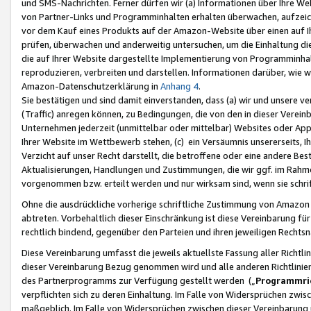
und SMS-Nachrichten. Ferner dürfen wir (a) Informationen über Ihre We
von Partner-Links und Programminhalten erhalten überwachen, aufzei
vor dem Kauf eines Produkts auf der Amazon-Website über einen auf Ih
prüfen, überwachen und anderweitig untersuchen, um die Einhaltung dies
die auf Ihrer Website dargestellte Implementierung von Programminhalt
reproduzieren, verbreiten und darstellen. Informationen darüber, wie w
Amazon-Datenschutzerklärung in
Anhang 4
.
Sie bestätigen und sind damit einverstanden, dass (a) wir und unsere 
(Traffic) anregen können, zu Bedingungen, die von den in dieser Vere
Unternehmen jederzeit (unmittelbar oder mittelbar) Websites oder Appl
Ihrer Website im Wettbewerb stehen, (c) ein Versäumnis unsererseits, I
Verzicht auf unser Recht darstellt, die betroffene oder eine andere B
Aktualisierungen, Handlungen und Zustimmungen, die wir ggf. im Rahme
vorgenommen bzw. erteilt werden und nur wirksam sind, wenn sie schri
Ohne die ausdrückliche vorherige schriftliche Zustimmung von Amazon
abtreten. Vorbehaltlich dieser Einschränkung ist diese Vereinbarung f
rechtlich bindend, gegenüber den Parteien und ihren jeweiligen Rech
Diese Vereinbarung umfasst die jeweils aktuellste Fassung aller Richtli
dieser Vereinbarung Bezug genommen wird und alle anderen Richtlinie
des Partnerprogramms zur Verfügung gestellt werden („
Programmric
verpflichten sich zu deren Einhaltung. Im Falle von Widersprüchen zwi
maßgeblich. Im Falle von Widersprüchen zwischen dieser Vereinbarun