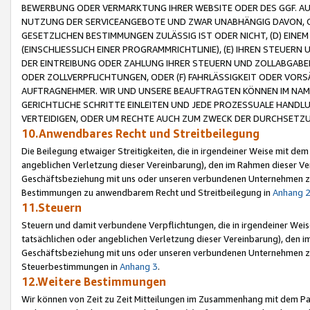
BEWERBUNG ODER VERMARKTUNG IHRER WEBSITE ODER DES GGF. AUF 
NUTZUNG DER SERVICEANGEBOTE UND ZWAR UNABHÄNGIG DAVON, O
GESETZLICHEN BESTIMMUNGEN ZULÄSSIG IST ODER NICHT, (D) EINE
(EINSCHLIESSLICH EINER PROGRAMMRICHTLINIE), (E) IHREN STEUER
DER EINTREIBUNG ODER ZAHLUNG IHRER STEUERN UND ZOLLABGAB
ODER ZOLLVERPFLICHTUNGEN, ODER (F) FAHRLÄSSIGKEIT ODER VORS
AUFTRAGNEHMER. WIR UND UNSERE BEAUFTRAGTEN KÖNNEN IM NAME
GERICHTLICHE SCHRITTE EINLEITEN UND JEDE PROZESSUALE HAND
VERTEIDIGEN, ODER UM RECHTE AUCH ZUM ZWECK DER DURCHSETZU
10.Anwendbares Recht und Streitbeilegung
Die Beilegung etwaiger Streitigkeiten, die in irgendeiner Weise mit de
angeblichen Verletzung dieser Vereinbarung), den im Rahmen dieser Ve
Geschäftsbeziehung mit uns oder unseren verbundenen Unternehmen zu
Bestimmungen zu anwendbarem Recht und Streitbeilegung in
Anhang 
11.Steuern
Steuern und damit verbundene Verpflichtungen, die in irgendeiner Wei
tatsächlichen oder angeblichen Verletzung dieser Vereinbarung), den 
Geschäftsbeziehung mit uns oder unseren verbundenen Unternehmen z
Steuerbestimmungen in
Anhang 3
.
12.Weitere Bestimmungen
Wir können von Zeit zu Zeit Mitteilungen im Zusammenhang mit dem Par