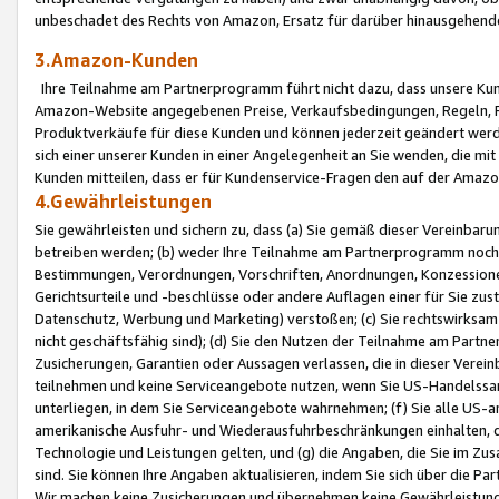
unbeschadet des Rechts von Amazon, Ersatz für darüber hinausgehen
3.Amazon-Kunden
Ihre Teilnahme am Partnerprogramm führt nicht dazu, dass unsere Kun
Amazon-Website angegebenen Preise, Verkaufsbedingungen, Regeln, Ri
Produktverkäufe für diese Kunden und können jederzeit geändert werde
sich einer unserer Kunden in einer Angelegenheit an Sie wenden, die 
Kunden mitteilen, dass er für Kundenservice-Fragen den auf der Ama
4.Gewährleistungen
Sie gewährleisten und sichern zu, dass (a) Sie gemäß dieser Vereinba
betreiben werden; (b) weder Ihre Teilnahme am Partnerprogramm noch d
Bestimmungen, Verordnungen, Vorschriften, Anordnungen, Konzessionen,
Gerichtsurteile und -beschlüsse oder andere Auflagen einer für Sie zu
Datenschutz, Werbung und Marketing) verstoßen; (c) Sie rechtswirksam 
nicht geschäftsfähig sind); (d) Sie den Nutzen der Teilnahme am Partne
Zusicherungen, Garantien oder Aussagen verlassen, die in dieser Verein
teilnehmen und keine Serviceangebote nutzen, wenn Sie US-Handelssa
unterliegen, in dem Sie Serviceangebote wahrnehmen; (f) Sie alle US
amerikanische Ausfuhr- und Wiederausfuhrbeschränkungen einhalten, 
Technologie und Leistungen gelten, und (g) die Angaben, die Sie im 
sind. Sie können Ihre Angaben aktualisieren, indem Sie sich über die 
Wir machen keine Zusicherungen und übernehmen keine Gewährleistun