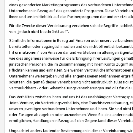
eines gesonderten Marketingprogramms des verbundenen Unternehmens
Unternehmen in Bezug auf das gesonderte Programm. Diese Vereinbarung
Ihnen und uns im Hinblick auf das Partnerprogramm dar und ersetzt al
Für die Zwecke dieser Vereinbarung verstehen sich die Begriffe „schließ
von „jedoch nicht beschränkt auf“.
Sämtliche Informationen in Bezug auf Amazon oder unsere verbunde
bereitstellen oder zugänglich machen und die nicht öffentlich bekannt bz
Informationen
“ von Amazon dar und verbleiben im alleinigen Eigent
wie dies angemessenerweise für die Erbringung Ihrer Leistungen gemäß d
juristischen Personen, die im Zusammenhang mit Ihrem Konto Zugriff au
Pflichten kennen und einhalten. Sie werden Vertrauliche Informationen 
Unternehmen) weitergeben und alle angemessenen Maßnahmen ergreifen
schützen, die gemäß dieser Vereinbarung nicht ausdrücklich zulässig is
Vertraulichkeits- oder Geheimhaltungsvereinbarungen und gilt für die
Das Verhältnis zwischen Ihnen und uns ist das unabhängiger Vertragspa
Joint-Venture, ein Vertretungsverhältnis, eine Franchisevereinbarung, 
unseren jeweiligen verbundenen Unternehmen und Ihnen. Sie sind ni
oder Zusagen abzugeben oder anzunehmen. Wenn Sie eine andere natürli
ermöglichen, Handlungen in Bezug auf den Gegenstand dieser Vereinbar
Ungeachtet anders lautender Bestimmungen in dieser Vereinbarung wird