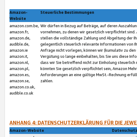
Amazon-
Steuerliche Bestimmungen
Website
amazon.com.be,
Wir dürfen in Bezug auf Beträge, auf deren Auszahlun
amazon.fr,
vornehmen, zu denen wir gesetzlich verpflichtet sind
amazon.de,
stellen die vollständige Zahlung und Abgeltung der 
audible.de,
gelegentlich steuerlich relevante Informationen von I
amazon.ie
Anfrage nicht vorlegen, können wir (kumulativ zu de
amazon.it,
Vergütung so lange einbehalten, bis Sie uns diese Inf
amazon.nl,
dass wir Sie betreffend nicht zur Einholung steuerlich 
amazon.pl,
könnten Sie gesetzlich verpflichtet sein, Amazon Meh
amazon.es,
Anforderungen an eine gültige MwSt.-Rechnung erfüllt
amazon.se,
zahlen.
amazon.co.uk,
audible.co.uk
ANHANG 4: DATENSCHUTZERKLÄRUNG FÜR DIE JEWE
Amazon-Website
Datenschutz