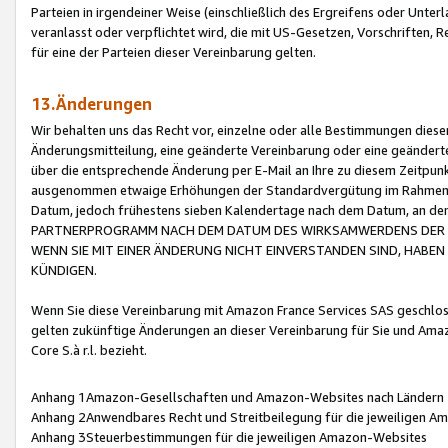
Parteien in irgendeiner Weise (einschließlich des Ergreifens oder Unt
veranlasst oder verpflichtet wird, die mit US-Gesetzen, Vorschriften,
für eine der Parteien dieser Vereinbarung gelten.
13.Änderungen
Wir behalten uns das Recht vor, einzelne oder alle Bestimmungen diese
Änderungsmitteilung, eine geänderte Vereinbarung oder eine geänderte 
über die entsprechende Änderung per E-Mail an Ihre zu diesem Zeitpun
ausgenommen etwaige Erhöhungen der Standardvergütung im Rahmen
Datum, jedoch frühestens sieben Kalendertage nach dem Datum, an de
PARTNERPROGRAMM NACH DEM DATUM DES WIRKSAMWERDENS DER Ä
WENN SIE MIT EINER ÄNDERUNG NICHT EINVERSTANDEN SIND, HABEN S
KÜNDIGEN.
Wenn Sie diese Vereinbarung mit Amazon France Services SAS geschlo
gelten zukünftige Änderungen an dieser Vereinbarung für Sie und Ama
Core S.à r.l. bezieht.
Anhang 1Amazon-Gesellschaften und Amazon-Websites nach Ländern
Anhang 2Anwendbares Recht und Streitbeilegung für die jeweiligen 
Anhang 3Steuerbestimmungen für die jeweiligen Amazon-Websites