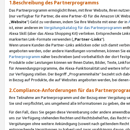
1.Beschreibung des Partnerprogramms
Das Partnerprogramm ermöglicht Ihnen, mit Ihrer Website, Ihren nutzer
(nur verfügbar für Partner, die eine Partner-ID für die Amazon UK We
„
Website
“) Geld zu verdienen, indem Sie Ihre Website mit einer der in
ist, einer anderen im
Vergütungskatalog für das Partnerprogramm
enth
Alexa Skill (über das Alexa Shopping Kit) verlinken. Entsprechende Lin
markierten Link-Formate verwenden („
Partner-Links
“).
Wenn unsere Kunden die Partner-Links anklicken oder sich damit verbi
angeboten werden, oder andere Handlungen vornehmen, können Sie eine
Partnerprogramm
näher beschrieben (und vorbehaltlich der dort festg
Produkte oder Leistungen können wir Ihnen Daten, Bilder, Texte, Linkfo
für Anwendungsprogramme, die Alexa-Funktionalität und weitere Inf
zur Verfügung stellen. Der Begriff „Programminhalte“ bezieht sich dabe
in Bezug auf Produkte, die auf Websites angeboten werden, bei denen 
2.Compliance-Anforderungen für das Partnerprog
Ihre Teilnahme am Partnerprogramm und der Bezug einer Vergütung setz
Sie sind verpflichtet, uns umgehend alle Informationen zu geben, die w
Für den Fall, dass Sie gegen diese Vereinbarung oder andere anwendba
uns zur Verfügung stehenden Rechten und Rechtsbehelfen, das Recht vo
Vergütungen ohne weitere Ankündigung (soweit nach geltendem Recht z
entsprechende Vergütungen zu haben) und zwar unabhängig davon, ob 