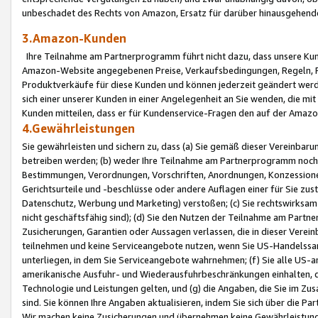
unbeschadet des Rechts von Amazon, Ersatz für darüber hinausgehen
3.Amazon-Kunden
Ihre Teilnahme am Partnerprogramm führt nicht dazu, dass unsere Kun
Amazon-Website angegebenen Preise, Verkaufsbedingungen, Regeln, Ri
Produktverkäufe für diese Kunden und können jederzeit geändert werde
sich einer unserer Kunden in einer Angelegenheit an Sie wenden, die 
Kunden mitteilen, dass er für Kundenservice-Fragen den auf der Ama
4.Gewährleistungen
Sie gewährleisten und sichern zu, dass (a) Sie gemäß dieser Vereinba
betreiben werden; (b) weder Ihre Teilnahme am Partnerprogramm noch d
Bestimmungen, Verordnungen, Vorschriften, Anordnungen, Konzessionen,
Gerichtsurteile und -beschlüsse oder andere Auflagen einer für Sie zu
Datenschutz, Werbung und Marketing) verstoßen; (c) Sie rechtswirksam 
nicht geschäftsfähig sind); (d) Sie den Nutzen der Teilnahme am Partne
Zusicherungen, Garantien oder Aussagen verlassen, die in dieser Verein
teilnehmen und keine Serviceangebote nutzen, wenn Sie US-Handelssa
unterliegen, in dem Sie Serviceangebote wahrnehmen; (f) Sie alle US
amerikanische Ausfuhr- und Wiederausfuhrbeschränkungen einhalten, 
Technologie und Leistungen gelten, und (g) die Angaben, die Sie im 
sind. Sie können Ihre Angaben aktualisieren, indem Sie sich über die 
Wir machen keine Zusicherungen und übernehmen keine Gewährleistun