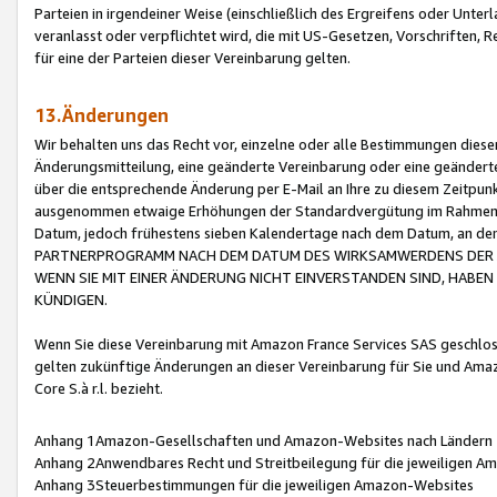
Parteien in irgendeiner Weise (einschließlich des Ergreifens oder Unt
veranlasst oder verpflichtet wird, die mit US-Gesetzen, Vorschriften,
für eine der Parteien dieser Vereinbarung gelten.
13.Änderungen
Wir behalten uns das Recht vor, einzelne oder alle Bestimmungen diese
Änderungsmitteilung, eine geänderte Vereinbarung oder eine geänderte 
über die entsprechende Änderung per E-Mail an Ihre zu diesem Zeitpun
ausgenommen etwaige Erhöhungen der Standardvergütung im Rahmen
Datum, jedoch frühestens sieben Kalendertage nach dem Datum, an de
PARTNERPROGRAMM NACH DEM DATUM DES WIRKSAMWERDENS DER Ä
WENN SIE MIT EINER ÄNDERUNG NICHT EINVERSTANDEN SIND, HABEN S
KÜNDIGEN.
Wenn Sie diese Vereinbarung mit Amazon France Services SAS geschlo
gelten zukünftige Änderungen an dieser Vereinbarung für Sie und Ama
Core S.à r.l. bezieht.
Anhang 1Amazon-Gesellschaften und Amazon-Websites nach Ländern
Anhang 2Anwendbares Recht und Streitbeilegung für die jeweiligen 
Anhang 3Steuerbestimmungen für die jeweiligen Amazon-Websites