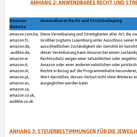
ANHANG 2: ANWENDBARES RECHT UND STRE
Amazon-
Anwendbares Recht und Streitbeilegung
Website
amazon.com.be,
Diese Vereinbarung und Streitigkeiten aller Art, die 
amazon.fr,
Großherzogtums Luxemburg unter Ausschluss seiner Kol
amazon.de,
ausschließlichen Zuständigkeit der Gerichte im Geri
audible.de,
dieser Vereinbarung kann Amazon bei einem zuständig
amazon.ie
Rechtsschutz wegen einer tatsächlichen oder angebli
amazon.it,
Amazon oder einer anderen natürlichen oder juristisc
amazon.nl,
Rechte in Bezug auf die Programminhalte besonderer,
amazon.pl,
Wert darstellen, dessen Verlust nicht ohne Weiteres e
amazon.es,
ausgeglichen werden kann.
amazon.se,
amazon.co.uk,
audible.co.uk
ANHANG 3: STEUERBESTIMMUNGEN FÜR DIE JEWEIL