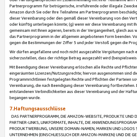
Partnerprogramm für betrügerische, irreführende oder illegale Zwecke
Amazon durch Sie oder Ihre Teilnahme am Partnerprogramm beschädig
dieser Vereinbarung oder den gemäß dieser Vereinbarung von den Vertr
oder künftig unterliegen könnte; (g) wenn wir diese Vereinbarung mit I
gemeinsam mit Ihnen agieren, bereits in der Vergangenheit, gleich aus
das Partnerprogramm in der allgemein angebotenen Form beenden. Vors
gegen die Bestimmungen der Ziffer 5 und jeder Verstoß gegen die Prog
Wir dürfen angefallene und noch nicht ausgezahlte Vergütungen nach 
sicherzustellen, dass der richtige Betrag ausgezahlt wird (beispielsw
Mit Beendigung dieser Vereinbarung erlöschen alle Rechte und Pflichte
eingeräumten Lizenzen/Nutzungsrechte; hiervon ausgenommen sind die in 
Programmrichtlinien festgelegten Rechte und Pflichten der Parteien sow
Vereinbarung, die nach Beendigung dieser Vereinbarung fortbestehen. D
entstandenen Verbindlichkeiten aus dieser Vereinbarung und der Haft
begangen wurde.
7.Haftungsausschlüsse
DAS PARTNERPROGRAMM, DIE AMAZON-WEBSITE, PRODUKTE UND DI
PARTNER-LINKS, LINKFORMATE, INHALTE, DIE ANWENDUNGSPROGR
PRODUKTWERBUNG, UNSERE DOMAIN-NAMEN, MARKEN UND LOGOS S
UNTERNEHMEN (EINSCHLIESSLICH DER AMAZON-MARKEN) UND DIE GE