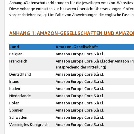
Anhang 4Datenschutzerklärungen für die jeweiligen Amazon-Websites
Diese Anhänge enthalten zur besseren Übersicht Übersetzungen. Sofe
vorgeschrieben ist, gilt im Falle von Abweichungen die englische Fass
ANHANG 1: AMAZON-GESELLSCHAFTEN UND AMAZO
Land
Amazon-Gesellschaft
Belgien
Amazon Europe Core S.à r.l.
Frankreich
Amazon Europe Core S.à r.l.(oder Amazon Fr
entsprechend der Mitteilung)
Deutschland
Amazon Europe Core S.à r.l.
Irland
Amazon Europe Core S.à r.l.
Italien
Amazon Europe Core S.à r.l.
Niederlande
Amazon Europe Core S.à r.l.
Polen
Amazon Europe Core S.à r.l.
Spanien
Amazon Europe Core S.à r.l.
Schweden
Amazon Europe Core S.à r.l.
Vereinigtes Königreich
Amazon Europe Core S.à r.l.