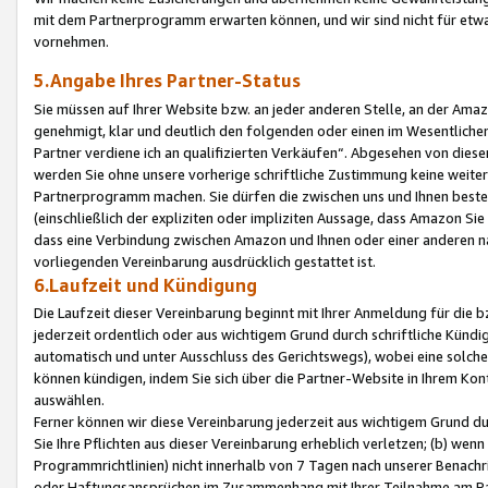
mit dem Partnerprogramm erwarten können, und wir sind nicht für etwa
vornehmen.
5.Angabe Ihres Partner-Status
Sie müssen auf Ihrer Website bzw. an jeder anderen Stelle, an der Am
genehmigt, klar und deutlich den folgenden oder einen im Wesentlichen
Partner verdiene ich an qualifizierten Verkäufen“. Abgesehen von die
werden Sie ohne unsere vorherige schriftliche Zustimmung keine weite
Partnerprogramm machen. Sie dürfen die zwischen uns und Ihnen best
(einschließlich der expliziten oder impliziten Aussage, dass Amazon Si
dass eine Verbindung zwischen Amazon und Ihnen oder einer anderen natü
vorliegenden Vereinbarung ausdrücklich gestattet ist.
6.Laufzeit und Kündigung
Die Laufzeit dieser Vereinbarung beginnt mit Ihrer Anmeldung für die 
jederzeit ordentlich oder aus wichtigem Grund durch schriftliche Kündi
automatisch und unter Ausschluss des Gerichtswegs), wobei eine solch
können kündigen, indem Sie sich über die Partner-Website in Ihrem Ko
auswählen.
Ferner können wir diese Vereinbarung jederzeit aus wichtigem Grund dur
Sie Ihre Pflichten aus dieser Vereinbarung erheblich verletzen; (b) wen
Programmrichtlinien) nicht innerhalb von 7 Tagen nach unserer Benachr
oder Haftungsansprüchen im Zusammenhang mit Ihrer Teilnahme am Pa