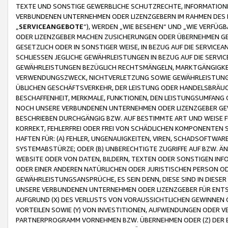
TEXTE UND SONSTIGE GEWERBLICHE SCHUTZRECHTE, INFORMATIONE
VERBUNDENEN UNTERNEHMEN ODER LIZENZGEBERN IM RAHMEN DES
„
SERVICEANGEBOTE
“), WERDEN „WIE BESEHEN“ UND „WIE VERFÜ
ODER LIZENZGEBER MACHEN ZUSICHERUNGEN ODER ÜBERNEHMEN GEW
GESETZLICH ODER IN SONSTIGER WEISE, IN BEZUG AUF DIE SERVI
SCHLIESSEN JEGLICHE GEWÄHRLEISTUNGEN IN BEZUG AUF DIE SERVI
GEWÄHRLEISTUNGEN BEZÜGLICH RECHTSMÄNGELN, MARKTGÄNGIGKEIT
VERWENDUNGSZWECK, NICHTVERLETZUNG SOWIE GEWÄHRLEISTUNGEN 
ÜBLICHEN GESCHÄFTSVERKEHR, DER LEISTUNG ODER HANDELSBRÄUCH
BESCHAFFENHEIT, MERKMALE, FUNKTIONEN, DEN LEISTUNGSUMFANG 
NOCH UNSERE VERBUNDENEN UNTERNEHMEN ODER LIZENZGEBER GEWÄ
BESCHRIEBEN DURCHGÄNGIG BZW. AUF BESTIMMTE ART UND WEISE
KORREKT, FEHLERFREI ODER FREI VON SCHÄDLICHEN KOMPONENTEN
HAFTEN FÜR: (A) FEHLER, UNGENAUIGKEITEN, VIREN, SCHADSOFTW
SYSTEMABSTÜRZE; ODER (B) UNBERECHTIGTE ZUGRIFFE AUF BZW. 
WEBSITE ODER VON DATEN, BILDERN, TEXTEN ODER SONSTIGEN INF
ODER EINER ANDEREN NATÜRLICHEN ODER JURISTISCHEN PERSON OD
GEWÄHRLEISTUNGSANSPRÜCHE, ES SEIN DENN, DIESE SIND IN DIES
UNSERE VERBUNDENEN UNTERNEHMEN ODER LIZENZGEBER FÜR EN
AUFGRUND (X) DES VERLUSTS VON VORAUSSICHTLICHEN GEWINNEN
VORTEILEN SOWIE (Y) VON INVESTITIONEN, AUFWENDUNGEN ODER VE
PARTNERPROGRAMM VORNEHMEN BZW. ÜBERNEHMEN ODER (Z) DER 