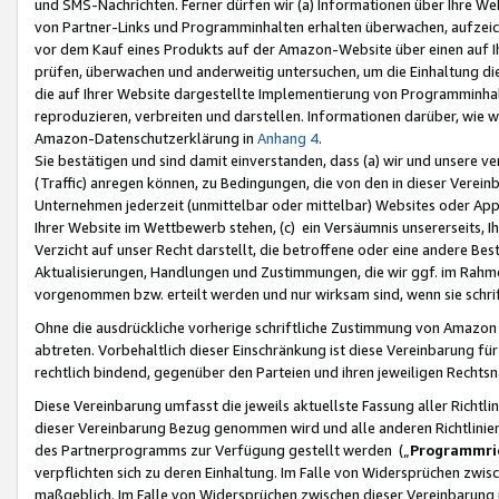
und SMS-Nachrichten. Ferner dürfen wir (a) Informationen über Ihre We
von Partner-Links und Programminhalten erhalten überwachen, aufzei
vor dem Kauf eines Produkts auf der Amazon-Website über einen auf Ih
prüfen, überwachen und anderweitig untersuchen, um die Einhaltung dies
die auf Ihrer Website dargestellte Implementierung von Programminhalt
reproduzieren, verbreiten und darstellen. Informationen darüber, wie w
Amazon-Datenschutzerklärung in
Anhang 4
.
Sie bestätigen und sind damit einverstanden, dass (a) wir und unsere 
(Traffic) anregen können, zu Bedingungen, die von den in dieser Vere
Unternehmen jederzeit (unmittelbar oder mittelbar) Websites oder Appl
Ihrer Website im Wettbewerb stehen, (c) ein Versäumnis unsererseits, I
Verzicht auf unser Recht darstellt, die betroffene oder eine andere B
Aktualisierungen, Handlungen und Zustimmungen, die wir ggf. im Rahme
vorgenommen bzw. erteilt werden und nur wirksam sind, wenn sie schri
Ohne die ausdrückliche vorherige schriftliche Zustimmung von Amazon
abtreten. Vorbehaltlich dieser Einschränkung ist diese Vereinbarung f
rechtlich bindend, gegenüber den Parteien und ihren jeweiligen Rech
Diese Vereinbarung umfasst die jeweils aktuellste Fassung aller Richtli
dieser Vereinbarung Bezug genommen wird und alle anderen Richtlinie
des Partnerprogramms zur Verfügung gestellt werden („
Programmric
verpflichten sich zu deren Einhaltung. Im Falle von Widersprüchen zwi
maßgeblich. Im Falle von Widersprüchen zwischen dieser Vereinbarun