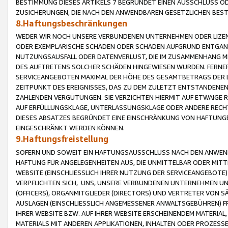
BESTIMMUNG DIESES ARTIKELS 7 BEGRÜNDET EINEN AUSSCHLUSS 
ZUSICHERUNGEN, DIE NACH DEN ANWENDBAREN GESETZLICHEN BE
8.Haftungsbeschränkungen
WEDER WIR NOCH UNSERE VERBUNDENEN UNTERNEHMEN ODER LIZEN
ODER EXEMPLARISCHE SCHÄDEN ODER SCHÄDEN AUFGRUND ENTGANG
NUTZUNGSAUSFALL ODER DATENVERLUST, DIE IM ZUSAMMENHANG MI
DES AUFTRETENS SOLCHER SCHÄDEN HINGEWIESEN WURDEN. FERN
SERVICEANGEBOTEN MAXIMAL DER HÖHE DES GESAMTBETRAGS DER 
ZEITPUNKT DES EREIGNISSES, DAS ZU DEM ZULETZT ENTSTANDENE
ZAHLENDEN VERGÜTUNGEN. SIE VERZICHTEN HIERMIT AUF ETWAIGE 
AUF ERFÜLLUNGSKLAGE, UNTERLASSUNGSKLAGE ODER ANDERE RECHT
DIESES ABSATZES BEGRÜNDET EINE EINSCHRÄNKUNG VON HAFTUNG
EINGESCHRÄNKT WERDEN KÖNNEN.
9.Haftungsfreistellung
SOFERN UND SOWEIT EIN HAFTUNGSAUSSCHLUSS NACH DEN ANWENDB
HAFTUNG FÜR ANGELEGENHEITEN AUS, DIE UNMITTELBAR ODER MITT
WEBSITE (EINSCHLIESSLICH IHRER NUTZUNG DER SERVICEANGEBOTE)
VERPFLICHTEN SICH, UNS, UNSERE VERBUNDENEN UNTERNEHMEN UN
(OFFICERS), ORGANMITGLIEDER (DIRECTORS) UND VERTRETER VON 
AUSLAGEN (EINSCHLIESSLICH ANGEMESSENER ANWALTSGEBÜHREN) FR
IHRER WEBSITE BZW. AUF IHRER WEBSITE ERSCHEINENDEM MATERIAL
MATERIALS MIT ANDEREN APPLIKATIONEN, INHALTEN ODER PROZESSE