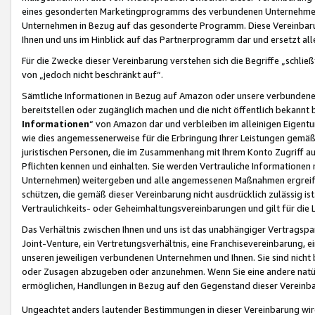
eines gesonderten Marketingprogramms des verbundenen Unternehmens
Unternehmen in Bezug auf das gesonderte Programm. Diese Vereinbarung
Ihnen und uns im Hinblick auf das Partnerprogramm dar und ersetzt al
Für die Zwecke dieser Vereinbarung verstehen sich die Begriffe „schließ
von „jedoch nicht beschränkt auf“.
Sämtliche Informationen in Bezug auf Amazon oder unsere verbunde
bereitstellen oder zugänglich machen und die nicht öffentlich bekannt bz
Informationen
“ von Amazon dar und verbleiben im alleinigen Eigent
wie dies angemessenerweise für die Erbringung Ihrer Leistungen gemäß d
juristischen Personen, die im Zusammenhang mit Ihrem Konto Zugriff au
Pflichten kennen und einhalten. Sie werden Vertrauliche Informationen 
Unternehmen) weitergeben und alle angemessenen Maßnahmen ergreifen
schützen, die gemäß dieser Vereinbarung nicht ausdrücklich zulässig is
Vertraulichkeits- oder Geheimhaltungsvereinbarungen und gilt für die
Das Verhältnis zwischen Ihnen und uns ist das unabhängiger Vertragspa
Joint-Venture, ein Vertretungsverhältnis, eine Franchisevereinbarung, 
unseren jeweiligen verbundenen Unternehmen und Ihnen. Sie sind ni
oder Zusagen abzugeben oder anzunehmen. Wenn Sie eine andere natürli
ermöglichen, Handlungen in Bezug auf den Gegenstand dieser Vereinbar
Ungeachtet anders lautender Bestimmungen in dieser Vereinbarung wird