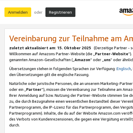
Anmelden
Registrieren
oder
Vereinbarung zur Teilnahme am 
zuletzt aktualisiert am
:
15. Oktober 2025
(Derzeitige Partner - 
Willkommen auf Amazons Partner-Website (die „
Partner-Website
“)
genannten Amazon-Gesellschaften („
Amazon
“ oder „
uns
“ oder ähnli
Übersetzungen stehen in folgenden Sprachen zur Verfügung :
Englisch
,
den Übersetzungen gilt die englische Fassung.
Natürliche oder juristische Personen, die an unserem Marketing-Partn
oder ein „
Partner
“), müssen die Vereinbarung zur Teilnahme am Ama
Ihrer Anmeldung auf bzw. Nutzung der Partner-Website stimmen Sie die
zu, die durch Bezugnahme einen wesentlichen Bestandteil dieser Verei
Partnerprogramm, die IP-Lizenz für das Partnerprogramm, den Vergütu
Partnerprogramm). Inhalte, die du auf der Website Amazon.com veröffe
des Verbots von Kundenrezensionen, die gegen eine Vergütung erstellt, 
durch.