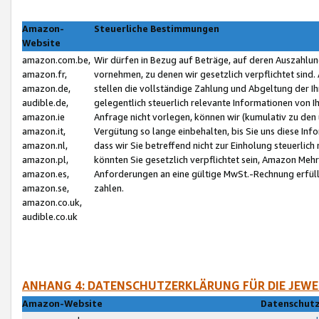
Amazon-
Steuerliche Bestimmungen
Website
amazon.com.be,
Wir dürfen in Bezug auf Beträge, auf deren Auszahlun
amazon.fr,
vornehmen, zu denen wir gesetzlich verpflichtet sind
amazon.de,
stellen die vollständige Zahlung und Abgeltung der 
audible.de,
gelegentlich steuerlich relevante Informationen von I
amazon.ie
Anfrage nicht vorlegen, können wir (kumulativ zu de
amazon.it,
Vergütung so lange einbehalten, bis Sie uns diese Inf
amazon.nl,
dass wir Sie betreffend nicht zur Einholung steuerlich 
amazon.pl,
könnten Sie gesetzlich verpflichtet sein, Amazon Meh
amazon.es,
Anforderungen an eine gültige MwSt.-Rechnung erfüllt
amazon.se,
zahlen.
amazon.co.uk,
audible.co.uk
ANHANG 4: DATENSCHUTZERKLÄRUNG FÜR DIE JEWE
Amazon-Website
Datenschutz