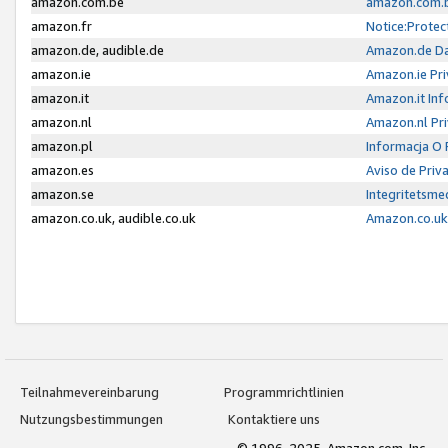
amazon.com.be
amazon.com.b
amazon.fr
Notice:Protec
amazon.de, audible.de
Amazon.de Da
amazon.ie
Amazon.ie Pri
amazon.it
Amazon.it Inf
amazon.nl
Amazon.nl Pri
amazon.pl
Informacja O
amazon.es
Aviso de Priv
amazon.se
Integritetsm
amazon.co.uk, audible.co.uk
Amazon.co.uk 
Teilnahmevereinbarung
Programmrichtlinien
Nutzungsbestimmungen
Kontaktiere uns