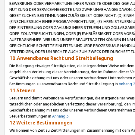
BEWERBUNG ODER VERMARKTUNG IHRER WEBSITE ODER DES GGF. AUF 
NUTZUNG DER SERVICEANGEBOTE UND ZWAR UNABHÄNGIG DAVON, O
GESETZLICHEN BESTIMMUNGEN ZULÄSSIG IST ODER NICHT, (D) EINE
(EINSCHLIESSLICH EINER PROGRAMMRICHTLINIE), (E) IHREN STEUER
DER EINTREIBUNG ODER ZAHLUNG IHRER STEUERN UND ZOLLABGAB
ODER ZOLLVERPFLICHTUNGEN, ODER (F) FAHRLÄSSIGKEIT ODER VORS
AUFTRAGNEHMER. WIR UND UNSERE BEAUFTRAGTEN KÖNNEN IM NAME
GERICHTLICHE SCHRITTE EINLEITEN UND JEDE PROZESSUALE HAND
VERTEIDIGEN, ODER UM RECHTE AUCH ZUM ZWECK DER DURCHSETZU
10.Anwendbares Recht und Streitbeilegung
Die Beilegung etwaiger Streitigkeiten, die in irgendeiner Weise mit de
angeblichen Verletzung dieser Vereinbarung), den im Rahmen dieser Ve
Geschäftsbeziehung mit uns oder unseren verbundenen Unternehmen zu
Bestimmungen zu anwendbarem Recht und Streitbeilegung in
Anhang 
11.Steuern
Steuern und damit verbundene Verpflichtungen, die in irgendeiner Wei
tatsächlichen oder angeblichen Verletzung dieser Vereinbarung), den 
Geschäftsbeziehung mit uns oder unseren verbundenen Unternehmen z
Steuerbestimmungen in
Anhang 3
.
12.Weitere Bestimmungen
Wir können von Zeit zu Zeit Mitteilungen im Zusammenhang mit dem Par