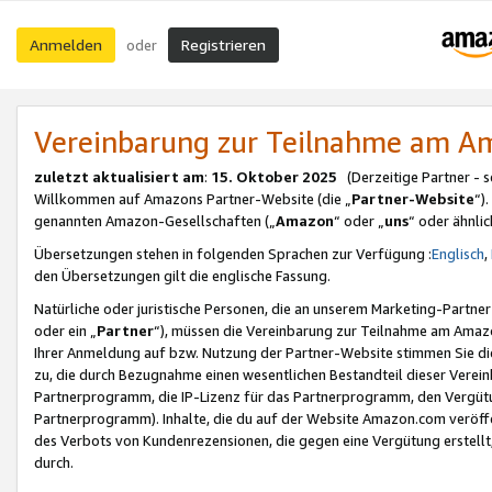
Anmelden
Registrieren
oder
Vereinbarung zur Teilnahme am 
zuletzt aktualisiert am
:
15. Oktober 2025
(Derzeitige Partner - 
Willkommen auf Amazons Partner-Website (die „
Partner-Website
“)
genannten Amazon-Gesellschaften („
Amazon
“ oder „
uns
“ oder ähnli
Übersetzungen stehen in folgenden Sprachen zur Verfügung :
Englisch
,
den Übersetzungen gilt die englische Fassung.
Natürliche oder juristische Personen, die an unserem Marketing-Partn
oder ein „
Partner
“), müssen die Vereinbarung zur Teilnahme am Ama
Ihrer Anmeldung auf bzw. Nutzung der Partner-Website stimmen Sie die
zu, die durch Bezugnahme einen wesentlichen Bestandteil dieser Verei
Partnerprogramm, die IP-Lizenz für das Partnerprogramm, den Vergütu
Partnerprogramm). Inhalte, die du auf der Website Amazon.com veröffe
des Verbots von Kundenrezensionen, die gegen eine Vergütung erstellt, 
durch.