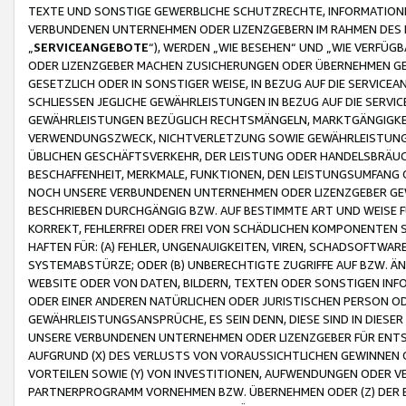
TEXTE UND SONSTIGE GEWERBLICHE SCHUTZRECHTE, INFORMATIONE
VERBUNDENEN UNTERNEHMEN ODER LIZENZGEBERN IM RAHMEN DES
„
SERVICEANGEBOTE
“), WERDEN „WIE BESEHEN“ UND „WIE VERFÜ
ODER LIZENZGEBER MACHEN ZUSICHERUNGEN ODER ÜBERNEHMEN GEW
GESETZLICH ODER IN SONSTIGER WEISE, IN BEZUG AUF DIE SERVI
SCHLIESSEN JEGLICHE GEWÄHRLEISTUNGEN IN BEZUG AUF DIE SERVI
GEWÄHRLEISTUNGEN BEZÜGLICH RECHTSMÄNGELN, MARKTGÄNGIGKEIT
VERWENDUNGSZWECK, NICHTVERLETZUNG SOWIE GEWÄHRLEISTUNGEN 
ÜBLICHEN GESCHÄFTSVERKEHR, DER LEISTUNG ODER HANDELSBRÄUCH
BESCHAFFENHEIT, MERKMALE, FUNKTIONEN, DEN LEISTUNGSUMFANG 
NOCH UNSERE VERBUNDENEN UNTERNEHMEN ODER LIZENZGEBER GEWÄ
BESCHRIEBEN DURCHGÄNGIG BZW. AUF BESTIMMTE ART UND WEISE
KORREKT, FEHLERFREI ODER FREI VON SCHÄDLICHEN KOMPONENTEN
HAFTEN FÜR: (A) FEHLER, UNGENAUIGKEITEN, VIREN, SCHADSOFTW
SYSTEMABSTÜRZE; ODER (B) UNBERECHTIGTE ZUGRIFFE AUF BZW. 
WEBSITE ODER VON DATEN, BILDERN, TEXTEN ODER SONSTIGEN INF
ODER EINER ANDEREN NATÜRLICHEN ODER JURISTISCHEN PERSON OD
GEWÄHRLEISTUNGSANSPRÜCHE, ES SEIN DENN, DIESE SIND IN DIES
UNSERE VERBUNDENEN UNTERNEHMEN ODER LIZENZGEBER FÜR EN
AUFGRUND (X) DES VERLUSTS VON VORAUSSICHTLICHEN GEWINNEN
VORTEILEN SOWIE (Y) VON INVESTITIONEN, AUFWENDUNGEN ODER VE
PARTNERPROGRAMM VORNEHMEN BZW. ÜBERNEHMEN ODER (Z) DER 