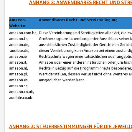
ANHANG 2: ANWENDBARES RECHT UND STRE
Amazon-
Anwendbares Recht und Streitbeilegung
Website
amazon.com.be,
Diese Vereinbarung und Streitigkeiten aller Art, die 
amazon.fr,
Großherzogtums Luxemburg unter Ausschluss seiner Kol
amazon.de,
ausschließlichen Zuständigkeit der Gerichte im Geri
audible.de,
dieser Vereinbarung kann Amazon bei einem zuständig
amazon.ie
Rechtsschutz wegen einer tatsächlichen oder angebli
amazon.it,
Amazon oder einer anderen natürlichen oder juristisc
amazon.nl,
Rechte in Bezug auf die Programminhalte besonderer,
amazon.pl,
Wert darstellen, dessen Verlust nicht ohne Weiteres e
amazon.es,
ausgeglichen werden kann.
amazon.se,
amazon.co.uk,
audible.co.uk
ANHANG 3: STEUERBESTIMMUNGEN FÜR DIE JEWEIL