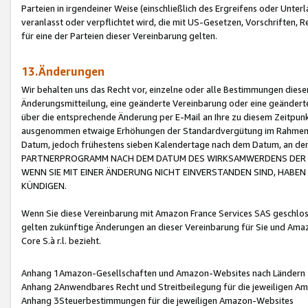
Parteien in irgendeiner Weise (einschließlich des Ergreifens oder Unt
veranlasst oder verpflichtet wird, die mit US-Gesetzen, Vorschriften,
für eine der Parteien dieser Vereinbarung gelten.
13.Änderungen
Wir behalten uns das Recht vor, einzelne oder alle Bestimmungen diese
Änderungsmitteilung, eine geänderte Vereinbarung oder eine geänderte 
über die entsprechende Änderung per E-Mail an Ihre zu diesem Zeitpun
ausgenommen etwaige Erhöhungen der Standardvergütung im Rahmen
Datum, jedoch frühestens sieben Kalendertage nach dem Datum, an de
PARTNERPROGRAMM NACH DEM DATUM DES WIRKSAMWERDENS DER Ä
WENN SIE MIT EINER ÄNDERUNG NICHT EINVERSTANDEN SIND, HABEN S
KÜNDIGEN.
Wenn Sie diese Vereinbarung mit Amazon France Services SAS geschlo
gelten zukünftige Änderungen an dieser Vereinbarung für Sie und Ama
Core S.à r.l. bezieht.
Anhang 1Amazon-Gesellschaften und Amazon-Websites nach Ländern
Anhang 2Anwendbares Recht und Streitbeilegung für die jeweiligen 
Anhang 3Steuerbestimmungen für die jeweiligen Amazon-Websites