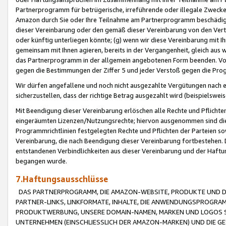
Partnerprogramm für betrügerische, irreführende oder illegale Zwecke
Amazon durch Sie oder Ihre Teilnahme am Partnerprogramm beschädig
dieser Vereinbarung oder den gemäß dieser Vereinbarung von den Vertr
oder künftig unterliegen könnte; (g) wenn wir diese Vereinbarung mit I
gemeinsam mit Ihnen agieren, bereits in der Vergangenheit, gleich aus
das Partnerprogramm in der allgemein angebotenen Form beenden. Vors
gegen die Bestimmungen der Ziffer 5 und jeder Verstoß gegen die Prog
Wir dürfen angefallene und noch nicht ausgezahlte Vergütungen nach 
sicherzustellen, dass der richtige Betrag ausgezahlt wird (beispielsw
Mit Beendigung dieser Vereinbarung erlöschen alle Rechte und Pflichte
eingeräumten Lizenzen/Nutzungsrechte; hiervon ausgenommen sind die in 
Programmrichtlinien festgelegten Rechte und Pflichten der Parteien sow
Vereinbarung, die nach Beendigung dieser Vereinbarung fortbestehen. D
entstandenen Verbindlichkeiten aus dieser Vereinbarung und der Haft
begangen wurde.
7.Haftungsausschlüsse
DAS PARTNERPROGRAMM, DIE AMAZON-WEBSITE, PRODUKTE UND DI
PARTNER-LINKS, LINKFORMATE, INHALTE, DIE ANWENDUNGSPROGR
PRODUKTWERBUNG, UNSERE DOMAIN-NAMEN, MARKEN UND LOGOS S
UNTERNEHMEN (EINSCHLIESSLICH DER AMAZON-MARKEN) UND DIE GE