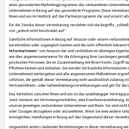
eines gesonderten Marketingprogramms des verbundenen Unternehmens
Unternehmen in Bezug auf das gesonderte Programm. Diese Vereinbarung
Ihnen und uns im Hinblick auf das Partnerprogramm dar und ersetzt al
Für die Zwecke dieser Vereinbarung verstehen sich die Begriffe „schließ
von „jedoch nicht beschränkt auf“.
Sämtliche Informationen in Bezug auf Amazon oder unsere verbunde
bereitstellen oder zugänglich machen und die nicht öffentlich bekannt bz
Informationen
“ von Amazon dar und verbleiben im alleinigen Eigent
wie dies angemessenerweise für die Erbringung Ihrer Leistungen gemäß d
juristischen Personen, die im Zusammenhang mit Ihrem Konto Zugriff au
Pflichten kennen und einhalten. Sie werden Vertrauliche Informationen 
Unternehmen) weitergeben und alle angemessenen Maßnahmen ergreifen
schützen, die gemäß dieser Vereinbarung nicht ausdrücklich zulässig is
Vertraulichkeits- oder Geheimhaltungsvereinbarungen und gilt für die
Das Verhältnis zwischen Ihnen und uns ist das unabhängiger Vertragspa
Joint-Venture, ein Vertretungsverhältnis, eine Franchisevereinbarung, 
unseren jeweiligen verbundenen Unternehmen und Ihnen. Sie sind ni
oder Zusagen abzugeben oder anzunehmen. Wenn Sie eine andere natürli
ermöglichen, Handlungen in Bezug auf den Gegenstand dieser Vereinbar
Ungeachtet anders lautender Bestimmungen in dieser Vereinbarung wird