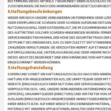
BESTIMMUNG DIESES ARTIKELS 7 BEGRÜNDET EINEN AUSSCHLUSS 
ZUSICHERUNGEN, DIE NACH DEN ANWENDBAREN GESETZLICHEN BE
8.Haftungsbeschränkungen
WEDER WIR NOCH UNSERE VERBUNDENEN UNTERNEHMEN ODER LIZEN
ODER EXEMPLARISCHE SCHÄDEN ODER SCHÄDEN AUFGRUND ENTGANG
NUTZUNGSAUSFALL ODER DATENVERLUST, DIE IM ZUSAMMENHANG MI
DES AUFTRETENS SOLCHER SCHÄDEN HINGEWIESEN WURDEN. FERN
SERVICEANGEBOTEN MAXIMAL DER HÖHE DES GESAMTBETRAGS DER 
ZEITPUNKT DES EREIGNISSES, DAS ZU DEM ZULETZT ENTSTANDENE
ZAHLENDEN VERGÜTUNGEN. SIE VERZICHTEN HIERMIT AUF ETWAIGE 
AUF ERFÜLLUNGSKLAGE, UNTERLASSUNGSKLAGE ODER ANDERE RECHT
DIESES ABSATZES BEGRÜNDET EINE EINSCHRÄNKUNG VON HAFTUNG
EINGESCHRÄNKT WERDEN KÖNNEN.
9.Haftungsfreistellung
SOFERN UND SOWEIT EIN HAFTUNGSAUSSCHLUSS NACH DEN ANWENDB
HAFTUNG FÜR ANGELEGENHEITEN AUS, DIE UNMITTELBAR ODER MITT
WEBSITE (EINSCHLIESSLICH IHRER NUTZUNG DER SERVICEANGEBOTE)
VERPFLICHTEN SICH, UNS, UNSERE VERBUNDENEN UNTERNEHMEN UN
(OFFICERS), ORGANMITGLIEDER (DIRECTORS) UND VERTRETER VON 
AUSLAGEN (EINSCHLIESSLICH ANGEMESSENER ANWALTSGEBÜHREN) FR
IHRER WEBSITE BZW. AUF IHRER WEBSITE ERSCHEINENDEM MATERIAL
MATERIALS MIT ANDEREN APPLIKATIONEN, INHALTEN ODER PROZESSE