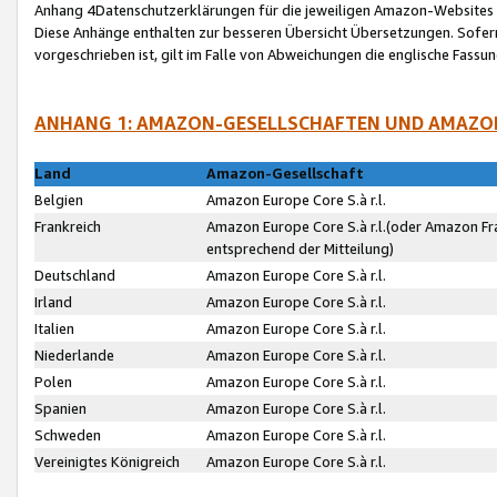
Anhang 4Datenschutzerklärungen für die jeweiligen Amazon-Websites
Diese Anhänge enthalten zur besseren Übersicht Übersetzungen. Sofe
vorgeschrieben ist, gilt im Falle von Abweichungen die englische Fass
ANHANG 1: AMAZON-GESELLSCHAFTEN UND AMAZO
Land
Amazon-Gesellschaft
Belgien
Amazon Europe Core S.à r.l.
Frankreich
Amazon Europe Core S.à r.l.(oder Amazon Fr
entsprechend der Mitteilung)
Deutschland
Amazon Europe Core S.à r.l.
Irland
Amazon Europe Core S.à r.l.
Italien
Amazon Europe Core S.à r.l.
Niederlande
Amazon Europe Core S.à r.l.
Polen
Amazon Europe Core S.à r.l.
Spanien
Amazon Europe Core S.à r.l.
Schweden
Amazon Europe Core S.à r.l.
Vereinigtes Königreich
Amazon Europe Core S.à r.l.