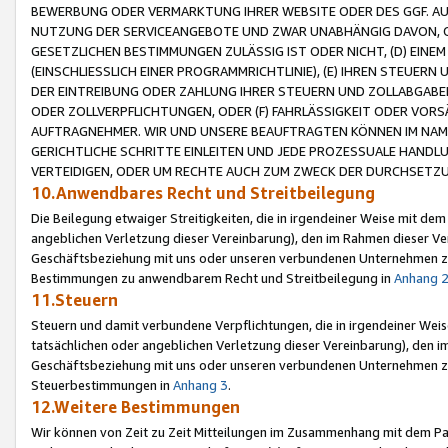
BEWERBUNG ODER VERMARKTUNG IHRER WEBSITE ODER DES GGF. AUF 
NUTZUNG DER SERVICEANGEBOTE UND ZWAR UNABHÄNGIG DAVON, O
GESETZLICHEN BESTIMMUNGEN ZULÄSSIG IST ODER NICHT, (D) EINE
(EINSCHLIESSLICH EINER PROGRAMMRICHTLINIE), (E) IHREN STEUER
DER EINTREIBUNG ODER ZAHLUNG IHRER STEUERN UND ZOLLABGAB
ODER ZOLLVERPFLICHTUNGEN, ODER (F) FAHRLÄSSIGKEIT ODER VORS
AUFTRAGNEHMER. WIR UND UNSERE BEAUFTRAGTEN KÖNNEN IM NAME
GERICHTLICHE SCHRITTE EINLEITEN UND JEDE PROZESSUALE HAND
VERTEIDIGEN, ODER UM RECHTE AUCH ZUM ZWECK DER DURCHSETZU
10.Anwendbares Recht und Streitbeilegung
Die Beilegung etwaiger Streitigkeiten, die in irgendeiner Weise mit de
angeblichen Verletzung dieser Vereinbarung), den im Rahmen dieser Ve
Geschäftsbeziehung mit uns oder unseren verbundenen Unternehmen zu
Bestimmungen zu anwendbarem Recht und Streitbeilegung in
Anhang 
11.Steuern
Steuern und damit verbundene Verpflichtungen, die in irgendeiner Wei
tatsächlichen oder angeblichen Verletzung dieser Vereinbarung), den 
Geschäftsbeziehung mit uns oder unseren verbundenen Unternehmen z
Steuerbestimmungen in
Anhang 3
.
12.Weitere Bestimmungen
Wir können von Zeit zu Zeit Mitteilungen im Zusammenhang mit dem Par