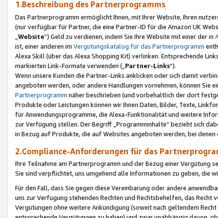
1.Beschreibung des Partnerprogramms
Das Partnerprogramm ermöglicht Ihnen, mit Ihrer Website, Ihren nutzer
(nur verfügbar für Partner, die eine Partner-ID für die Amazon UK We
„
Website
“) Geld zu verdienen, indem Sie Ihre Website mit einer der in
ist, einer anderen im
Vergütungskatalog für das Partnerprogramm
enth
Alexa Skill (über das Alexa Shopping Kit) verlinken. Entsprechende Lin
markierten Link-Formate verwenden („
Partner-Links
“).
Wenn unsere Kunden die Partner-Links anklicken oder sich damit verbi
angeboten werden, oder andere Handlungen vornehmen, können Sie eine
Partnerprogramm
näher beschrieben (und vorbehaltlich der dort festg
Produkte oder Leistungen können wir Ihnen Daten, Bilder, Texte, Linkfo
für Anwendungsprogramme, die Alexa-Funktionalität und weitere Inf
zur Verfügung stellen. Der Begriff „Programminhalte“ bezieht sich dabe
in Bezug auf Produkte, die auf Websites angeboten werden, bei denen 
2.Compliance-Anforderungen für das Partnerprog
Ihre Teilnahme am Partnerprogramm und der Bezug einer Vergütung setz
Sie sind verpflichtet, uns umgehend alle Informationen zu geben, die w
Für den Fall, dass Sie gegen diese Vereinbarung oder andere anwendba
uns zur Verfügung stehenden Rechten und Rechtsbehelfen, das Recht vo
Vergütungen ohne weitere Ankündigung (soweit nach geltendem Recht z
entsprechende Vergütungen zu haben) und zwar unabhängig davon, ob 