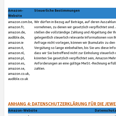
Amazon-
Steuerliche Bestimmungen
Website
amazon.com.be,
Wir dürfen in Bezug auf Beträge, auf deren Auszahlun
amazon.fr,
vornehmen, zu denen wir gesetzlich verpflichtet sind
amazon.de,
stellen die vollständige Zahlung und Abgeltung der 
audible.de,
gelegentlich steuerlich relevante Informationen von I
amazon.ie
Anfrage nicht vorlegen, können wir (kumulativ zu de
amazon.it,
Vergütung so lange einbehalten, bis Sie uns diese Inf
amazon.nl,
dass wir Sie betreffend nicht zur Einholung steuerlich 
amazon.pl,
könnten Sie gesetzlich verpflichtet sein, Amazon Meh
amazon.es,
Anforderungen an eine gültige MwSt.-Rechnung erfüllt
amazon.se,
zahlen.
amazon.co.uk,
audible.co.uk
ANHANG 4: DATENSCHUTZERKLÄRUNG FÜR DIE JEWE
Amazon-Website
Datenschutz