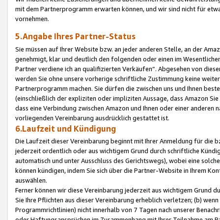
mit dem Partnerprogramm erwarten können, und wir sind nicht für etwa
vornehmen.
5.Angabe Ihres Partner-Status
Sie müssen auf Ihrer Website bzw. an jeder anderen Stelle, an der Am
genehmigt, klar und deutlich den folgenden oder einen im Wesentlichen
Partner verdiene ich an qualifizierten Verkäufen“. Abgesehen von die
werden Sie ohne unsere vorherige schriftliche Zustimmung keine weite
Partnerprogramm machen. Sie dürfen die zwischen uns und Ihnen best
(einschließlich der expliziten oder impliziten Aussage, dass Amazon Si
dass eine Verbindung zwischen Amazon und Ihnen oder einer anderen natü
vorliegenden Vereinbarung ausdrücklich gestattet ist.
6.Laufzeit und Kündigung
Die Laufzeit dieser Vereinbarung beginnt mit Ihrer Anmeldung für die 
jederzeit ordentlich oder aus wichtigem Grund durch schriftliche Kündi
automatisch und unter Ausschluss des Gerichtswegs), wobei eine solch
können kündigen, indem Sie sich über die Partner-Website in Ihrem Ko
auswählen.
Ferner können wir diese Vereinbarung jederzeit aus wichtigem Grund dur
Sie Ihre Pflichten aus dieser Vereinbarung erheblich verletzen; (b) wen
Programmrichtlinien) nicht innerhalb von 7 Tagen nach unserer Benachr
oder Haftungsansprüchen im Zusammenhang mit Ihrer Teilnahme am Pa