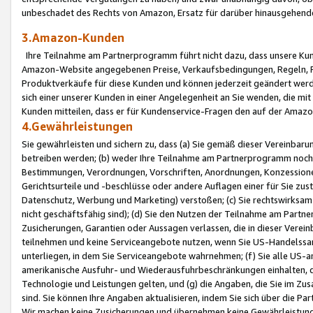
unbeschadet des Rechts von Amazon, Ersatz für darüber hinausgehen
3.Amazon-Kunden
Ihre Teilnahme am Partnerprogramm führt nicht dazu, dass unsere Kun
Amazon-Website angegebenen Preise, Verkaufsbedingungen, Regeln, Ri
Produktverkäufe für diese Kunden und können jederzeit geändert werde
sich einer unserer Kunden in einer Angelegenheit an Sie wenden, die 
Kunden mitteilen, dass er für Kundenservice-Fragen den auf der Ama
4.Gewährleistungen
Sie gewährleisten und sichern zu, dass (a) Sie gemäß dieser Vereinba
betreiben werden; (b) weder Ihre Teilnahme am Partnerprogramm noch d
Bestimmungen, Verordnungen, Vorschriften, Anordnungen, Konzessionen,
Gerichtsurteile und -beschlüsse oder andere Auflagen einer für Sie zu
Datenschutz, Werbung und Marketing) verstoßen; (c) Sie rechtswirksam 
nicht geschäftsfähig sind); (d) Sie den Nutzen der Teilnahme am Partne
Zusicherungen, Garantien oder Aussagen verlassen, die in dieser Verein
teilnehmen und keine Serviceangebote nutzen, wenn Sie US-Handelssa
unterliegen, in dem Sie Serviceangebote wahrnehmen; (f) Sie alle US
amerikanische Ausfuhr- und Wiederausfuhrbeschränkungen einhalten, 
Technologie und Leistungen gelten, und (g) die Angaben, die Sie im 
sind. Sie können Ihre Angaben aktualisieren, indem Sie sich über die 
Wir machen keine Zusicherungen und übernehmen keine Gewährleistun