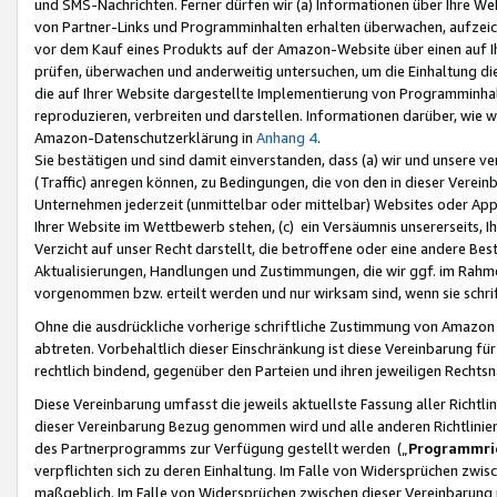
und SMS-Nachrichten. Ferner dürfen wir (a) Informationen über Ihre We
von Partner-Links und Programminhalten erhalten überwachen, aufzei
vor dem Kauf eines Produkts auf der Amazon-Website über einen auf Ih
prüfen, überwachen und anderweitig untersuchen, um die Einhaltung dies
die auf Ihrer Website dargestellte Implementierung von Programminhalt
reproduzieren, verbreiten und darstellen. Informationen darüber, wie w
Amazon-Datenschutzerklärung in
Anhang 4
.
Sie bestätigen und sind damit einverstanden, dass (a) wir und unsere 
(Traffic) anregen können, zu Bedingungen, die von den in dieser Vere
Unternehmen jederzeit (unmittelbar oder mittelbar) Websites oder Appl
Ihrer Website im Wettbewerb stehen, (c) ein Versäumnis unsererseits, I
Verzicht auf unser Recht darstellt, die betroffene oder eine andere B
Aktualisierungen, Handlungen und Zustimmungen, die wir ggf. im Rahme
vorgenommen bzw. erteilt werden und nur wirksam sind, wenn sie schri
Ohne die ausdrückliche vorherige schriftliche Zustimmung von Amazon
abtreten. Vorbehaltlich dieser Einschränkung ist diese Vereinbarung f
rechtlich bindend, gegenüber den Parteien und ihren jeweiligen Rech
Diese Vereinbarung umfasst die jeweils aktuellste Fassung aller Richtli
dieser Vereinbarung Bezug genommen wird und alle anderen Richtlinie
des Partnerprogramms zur Verfügung gestellt werden („
Programmric
verpflichten sich zu deren Einhaltung. Im Falle von Widersprüchen zwi
maßgeblich. Im Falle von Widersprüchen zwischen dieser Vereinbarun