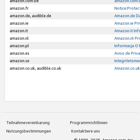
amazon.com.be
amazon.com.b
amazon.fr
Notice:Protec
amazon.de, audible.de
Amazon.de Da
amazon.ie
Amazon.ie Pri
amazon.it
Amazon.it Inf
amazon.nl
Amazon.nl Pri
amazon.pl
Informacja O
amazon.es
Aviso de Priv
amazon.se
Integritetsm
amazon.co.uk, audible.co.uk
Amazon.co.uk 
Teilnahmevereinbarung
Programmrichtlinien
Nutzungsbestimmungen
Kontaktiere uns