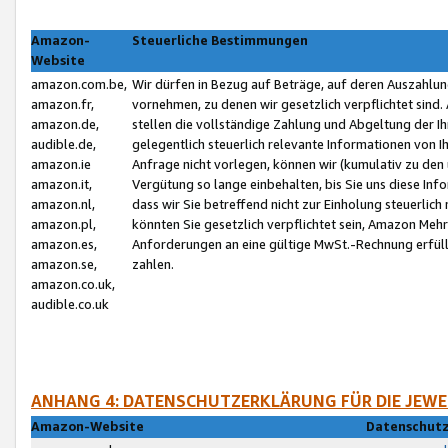
Amazon-
Steuerliche Bestimmungen
Website
amazon.com.be,
Wir dürfen in Bezug auf Beträge, auf deren Auszahlun
amazon.fr,
vornehmen, zu denen wir gesetzlich verpflichtet sind
amazon.de,
stellen die vollständige Zahlung und Abgeltung der 
audible.de,
gelegentlich steuerlich relevante Informationen von I
amazon.ie
Anfrage nicht vorlegen, können wir (kumulativ zu de
amazon.it,
Vergütung so lange einbehalten, bis Sie uns diese Inf
amazon.nl,
dass wir Sie betreffend nicht zur Einholung steuerlich 
amazon.pl,
könnten Sie gesetzlich verpflichtet sein, Amazon Meh
amazon.es,
Anforderungen an eine gültige MwSt.-Rechnung erfüllt
amazon.se,
zahlen.
amazon.co.uk,
audible.co.uk
ANHANG 4: DATENSCHUTZERKLÄRUNG FÜR DIE JEWE
Amazon-Website
Datenschutz