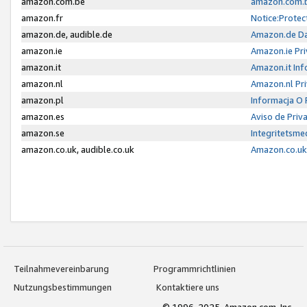
amazon.com.be
amazon.com.b
amazon.fr
Notice:Protec
amazon.de, audible.de
Amazon.de Da
amazon.ie
Amazon.ie Pri
amazon.it
Amazon.it Inf
amazon.nl
Amazon.nl Pri
amazon.pl
Informacja O
amazon.es
Aviso de Priv
amazon.se
Integritetsm
amazon.co.uk, audible.co.uk
Amazon.co.uk 
Teilnahmevereinbarung
Programmrichtlinien
Nutzungsbestimmungen
Kontaktiere uns