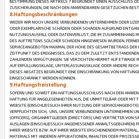
BESTIMMUNG DIESES ARTIKELS 7 BEGRÜNDET EINEN AUSSCHLUSS 
ZUSICHERUNGEN, DIE NACH DEN ANWENDBAREN GESETZLICHEN BE
8.Haftungsbeschränkungen
WEDER WIR NOCH UNSERE VERBUNDENEN UNTERNEHMEN ODER LIZEN
ODER EXEMPLARISCHE SCHÄDEN ODER SCHÄDEN AUFGRUND ENTGANG
NUTZUNGSAUSFALL ODER DATENVERLUST, DIE IM ZUSAMMENHANG MI
DES AUFTRETENS SOLCHER SCHÄDEN HINGEWIESEN WURDEN. FERN
SERVICEANGEBOTEN MAXIMAL DER HÖHE DES GESAMTBETRAGS DER 
ZEITPUNKT DES EREIGNISSES, DAS ZU DEM ZULETZT ENTSTANDENE
ZAHLENDEN VERGÜTUNGEN. SIE VERZICHTEN HIERMIT AUF ETWAIGE 
AUF ERFÜLLUNGSKLAGE, UNTERLASSUNGSKLAGE ODER ANDERE RECHT
DIESES ABSATZES BEGRÜNDET EINE EINSCHRÄNKUNG VON HAFTUNG
EINGESCHRÄNKT WERDEN KÖNNEN.
9.Haftungsfreistellung
SOFERN UND SOWEIT EIN HAFTUNGSAUSSCHLUSS NACH DEN ANWENDB
HAFTUNG FÜR ANGELEGENHEITEN AUS, DIE UNMITTELBAR ODER MITT
WEBSITE (EINSCHLIESSLICH IHRER NUTZUNG DER SERVICEANGEBOTE)
VERPFLICHTEN SICH, UNS, UNSERE VERBUNDENEN UNTERNEHMEN UN
(OFFICERS), ORGANMITGLIEDER (DIRECTORS) UND VERTRETER VON 
AUSLAGEN (EINSCHLIESSLICH ANGEMESSENER ANWALTSGEBÜHREN) FR
IHRER WEBSITE BZW. AUF IHRER WEBSITE ERSCHEINENDEM MATERIAL
MATERIALS MIT ANDEREN APPLIKATIONEN, INHALTEN ODER PROZESSE