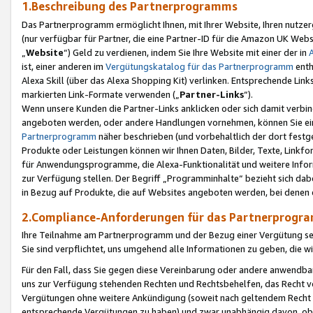
1.Beschreibung des Partnerprogramms
Das Partnerprogramm ermöglicht Ihnen, mit Ihrer Website, Ihren nutzer
(nur verfügbar für Partner, die eine Partner-ID für die Amazon UK We
„
Website
“) Geld zu verdienen, indem Sie Ihre Website mit einer der in
ist, einer anderen im
Vergütungskatalog für das Partnerprogramm
enth
Alexa Skill (über das Alexa Shopping Kit) verlinken. Entsprechende Lin
markierten Link-Formate verwenden („
Partner-Links
“).
Wenn unsere Kunden die Partner-Links anklicken oder sich damit verbi
angeboten werden, oder andere Handlungen vornehmen, können Sie eine
Partnerprogramm
näher beschrieben (und vorbehaltlich der dort festg
Produkte oder Leistungen können wir Ihnen Daten, Bilder, Texte, Linkfo
für Anwendungsprogramme, die Alexa-Funktionalität und weitere Inf
zur Verfügung stellen. Der Begriff „Programminhalte“ bezieht sich dabe
in Bezug auf Produkte, die auf Websites angeboten werden, bei denen 
2.Compliance-Anforderungen für das Partnerprog
Ihre Teilnahme am Partnerprogramm und der Bezug einer Vergütung setz
Sie sind verpflichtet, uns umgehend alle Informationen zu geben, die w
Für den Fall, dass Sie gegen diese Vereinbarung oder andere anwendba
uns zur Verfügung stehenden Rechten und Rechtsbehelfen, das Recht vo
Vergütungen ohne weitere Ankündigung (soweit nach geltendem Recht z
entsprechende Vergütungen zu haben) und zwar unabhängig davon, ob 