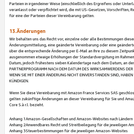
Parteien in irgendeiner Weise (einschließlich des Ergreifens oder Unt
veranlasst oder verpflichtet wird, die mit US-Gesetzen, Vorschriften,
für eine der Parteien dieser Vereinbarung gelten.
13.Änderungen
Wir behalten uns das Recht vor, einzelne oder alle Bestimmungen diese
Änderungsmitteilung, eine geänderte Vereinbarung oder eine geänderte 
über die entsprechende Änderung per E-Mail an Ihre zu diesem Zeitpun
ausgenommen etwaige Erhöhungen der Standardvergütung im Rahmen
Datum, jedoch frühestens sieben Kalendertage nach dem Datum, an de
PARTNERPROGRAMM NACH DEM DATUM DES WIRKSAMWERDENS DER Ä
WENN SIE MIT EINER ÄNDERUNG NICHT EINVERSTANDEN SIND, HABEN S
KÜNDIGEN.
Wenn Sie diese Vereinbarung mit Amazon France Services SAS geschlo
gelten zukünftige Änderungen an dieser Vereinbarung für Sie und Ama
Core S.à r.l. bezieht.
Anhang 1Amazon-Gesellschaften und Amazon-Websites nach Ländern
Anhang 2Anwendbares Recht und Streitbeilegung für die jeweiligen 
Anhang 3Steuerbestimmungen für die jeweiligen Amazon-Websites