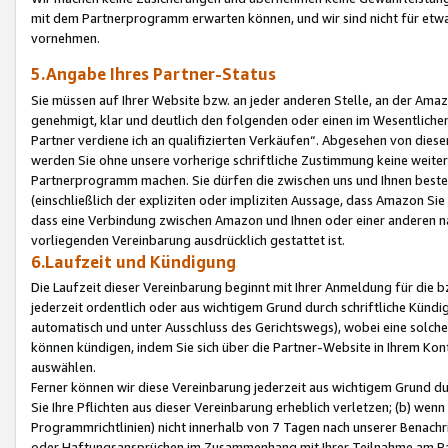
mit dem Partnerprogramm erwarten können, und wir sind nicht für etwa
vornehmen.
5.Angabe Ihres Partner-Status
Sie müssen auf Ihrer Website bzw. an jeder anderen Stelle, an der Am
genehmigt, klar und deutlich den folgenden oder einen im Wesentlichen
Partner verdiene ich an qualifizierten Verkäufen“. Abgesehen von die
werden Sie ohne unsere vorherige schriftliche Zustimmung keine weite
Partnerprogramm machen. Sie dürfen die zwischen uns und Ihnen best
(einschließlich der expliziten oder impliziten Aussage, dass Amazon Si
dass eine Verbindung zwischen Amazon und Ihnen oder einer anderen natü
vorliegenden Vereinbarung ausdrücklich gestattet ist.
6.Laufzeit und Kündigung
Die Laufzeit dieser Vereinbarung beginnt mit Ihrer Anmeldung für die 
jederzeit ordentlich oder aus wichtigem Grund durch schriftliche Kündi
automatisch und unter Ausschluss des Gerichtswegs), wobei eine solch
können kündigen, indem Sie sich über die Partner-Website in Ihrem Ko
auswählen.
Ferner können wir diese Vereinbarung jederzeit aus wichtigem Grund dur
Sie Ihre Pflichten aus dieser Vereinbarung erheblich verletzen; (b) wen
Programmrichtlinien) nicht innerhalb von 7 Tagen nach unserer Benachr
oder Haftungsansprüchen im Zusammenhang mit Ihrer Teilnahme am Pa