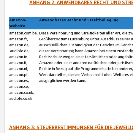
ANHANG 2: ANWENDBARES RECHT UND STRE
Amazon-
Anwendbares Recht und Streitbeilegung
Website
amazon.com.be,
Diese Vereinbarung und Streitigkeiten aller Art, die 
amazon.fr,
Großherzogtums Luxemburg unter Ausschluss seiner Kol
amazon.de,
ausschließlichen Zuständigkeit der Gerichte im Geri
audible.de,
dieser Vereinbarung kann Amazon bei einem zuständig
amazon.ie
Rechtsschutz wegen einer tatsächlichen oder angebli
amazon.it,
Amazon oder einer anderen natürlichen oder juristisc
amazon.nl,
Rechte in Bezug auf die Programminhalte besonderer,
amazon.pl,
Wert darstellen, dessen Verlust nicht ohne Weiteres e
amazon.es,
ausgeglichen werden kann.
amazon.se,
amazon.co.uk,
audible.co.uk
ANHANG 3: STEUERBESTIMMUNGEN FÜR DIE JEWEIL