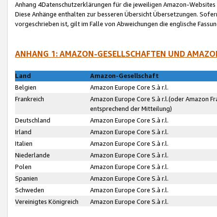
Anhang 4Datenschutzerklärungen für die jeweiligen Amazon-Websites
Diese Anhänge enthalten zur besseren Übersicht Übersetzungen. Sofe
vorgeschrieben ist, gilt im Falle von Abweichungen die englische Fass
ANHANG 1: AMAZON-GESELLSCHAFTEN UND AMAZO
Land
Amazon-Gesellschaft
Belgien
Amazon Europe Core S.à r.l.
Frankreich
Amazon Europe Core S.à r.l.(oder Amazon Fr
entsprechend der Mitteilung)
Deutschland
Amazon Europe Core S.à r.l.
Irland
Amazon Europe Core S.à r.l.
Italien
Amazon Europe Core S.à r.l.
Niederlande
Amazon Europe Core S.à r.l.
Polen
Amazon Europe Core S.à r.l.
Spanien
Amazon Europe Core S.à r.l.
Schweden
Amazon Europe Core S.à r.l.
Vereinigtes Königreich
Amazon Europe Core S.à r.l.