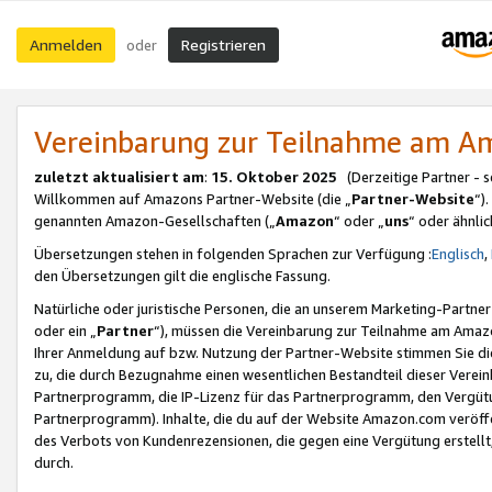
Anmelden
Registrieren
oder
Vereinbarung zur Teilnahme am 
zuletzt aktualisiert am
:
15. Oktober 2025
(Derzeitige Partner - 
Willkommen auf Amazons Partner-Website (die „
Partner-Website
“)
genannten Amazon-Gesellschaften („
Amazon
“ oder „
uns
“ oder ähnli
Übersetzungen stehen in folgenden Sprachen zur Verfügung :
Englisch
,
den Übersetzungen gilt die englische Fassung.
Natürliche oder juristische Personen, die an unserem Marketing-Partn
oder ein „
Partner
“), müssen die Vereinbarung zur Teilnahme am Ama
Ihrer Anmeldung auf bzw. Nutzung der Partner-Website stimmen Sie die
zu, die durch Bezugnahme einen wesentlichen Bestandteil dieser Verei
Partnerprogramm, die IP-Lizenz für das Partnerprogramm, den Vergütu
Partnerprogramm). Inhalte, die du auf der Website Amazon.com veröffe
des Verbots von Kundenrezensionen, die gegen eine Vergütung erstellt, 
durch.