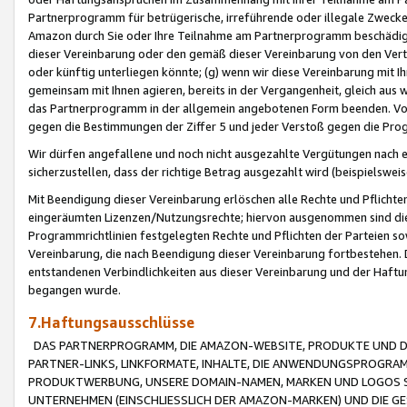
Partnerprogramm für betrügerische, irreführende oder illegale Zwecke
Amazon durch Sie oder Ihre Teilnahme am Partnerprogramm beschädig
dieser Vereinbarung oder den gemäß dieser Vereinbarung von den Vertr
oder künftig unterliegen könnte; (g) wenn wir diese Vereinbarung mit I
gemeinsam mit Ihnen agieren, bereits in der Vergangenheit, gleich aus
das Partnerprogramm in der allgemein angebotenen Form beenden. Vors
gegen die Bestimmungen der Ziffer 5 und jeder Verstoß gegen die Prog
Wir dürfen angefallene und noch nicht ausgezahlte Vergütungen nach 
sicherzustellen, dass der richtige Betrag ausgezahlt wird (beispielsw
Mit Beendigung dieser Vereinbarung erlöschen alle Rechte und Pflichte
eingeräumten Lizenzen/Nutzungsrechte; hiervon ausgenommen sind die in 
Programmrichtlinien festgelegten Rechte und Pflichten der Parteien sow
Vereinbarung, die nach Beendigung dieser Vereinbarung fortbestehen. D
entstandenen Verbindlichkeiten aus dieser Vereinbarung und der Haft
begangen wurde.
7.Haftungsausschlüsse
DAS PARTNERPROGRAMM, DIE AMAZON-WEBSITE, PRODUKTE UND DI
PARTNER-LINKS, LINKFORMATE, INHALTE, DIE ANWENDUNGSPROGR
PRODUKTWERBUNG, UNSERE DOMAIN-NAMEN, MARKEN UND LOGOS S
UNTERNEHMEN (EINSCHLIESSLICH DER AMAZON-MARKEN) UND DIE GE