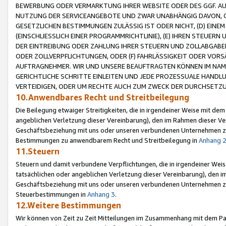
BEWERBUNG ODER VERMARKTUNG IHRER WEBSITE ODER DES GGF. AUF 
NUTZUNG DER SERVICEANGEBOTE UND ZWAR UNABHÄNGIG DAVON, O
GESETZLICHEN BESTIMMUNGEN ZULÄSSIG IST ODER NICHT, (D) EINE
(EINSCHLIESSLICH EINER PROGRAMMRICHTLINIE), (E) IHREN STEUER
DER EINTREIBUNG ODER ZAHLUNG IHRER STEUERN UND ZOLLABGAB
ODER ZOLLVERPFLICHTUNGEN, ODER (F) FAHRLÄSSIGKEIT ODER VORS
AUFTRAGNEHMER. WIR UND UNSERE BEAUFTRAGTEN KÖNNEN IM NAME
GERICHTLICHE SCHRITTE EINLEITEN UND JEDE PROZESSUALE HAND
VERTEIDIGEN, ODER UM RECHTE AUCH ZUM ZWECK DER DURCHSETZU
10.Anwendbares Recht und Streitbeilegung
Die Beilegung etwaiger Streitigkeiten, die in irgendeiner Weise mit de
angeblichen Verletzung dieser Vereinbarung), den im Rahmen dieser Ve
Geschäftsbeziehung mit uns oder unseren verbundenen Unternehmen zu
Bestimmungen zu anwendbarem Recht und Streitbeilegung in
Anhang 
11.Steuern
Steuern und damit verbundene Verpflichtungen, die in irgendeiner Wei
tatsächlichen oder angeblichen Verletzung dieser Vereinbarung), den 
Geschäftsbeziehung mit uns oder unseren verbundenen Unternehmen z
Steuerbestimmungen in
Anhang 3
.
12.Weitere Bestimmungen
Wir können von Zeit zu Zeit Mitteilungen im Zusammenhang mit dem Par