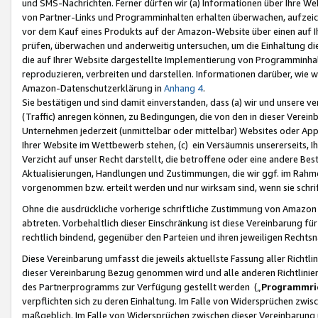
und SMS-Nachrichten. Ferner dürfen wir (a) Informationen über Ihre We
von Partner-Links und Programminhalten erhalten überwachen, aufzei
vor dem Kauf eines Produkts auf der Amazon-Website über einen auf Ih
prüfen, überwachen und anderweitig untersuchen, um die Einhaltung dies
die auf Ihrer Website dargestellte Implementierung von Programminhalt
reproduzieren, verbreiten und darstellen. Informationen darüber, wie w
Amazon-Datenschutzerklärung in
Anhang 4
.
Sie bestätigen und sind damit einverstanden, dass (a) wir und unsere 
(Traffic) anregen können, zu Bedingungen, die von den in dieser Vere
Unternehmen jederzeit (unmittelbar oder mittelbar) Websites oder Appl
Ihrer Website im Wettbewerb stehen, (c) ein Versäumnis unsererseits, I
Verzicht auf unser Recht darstellt, die betroffene oder eine andere B
Aktualisierungen, Handlungen und Zustimmungen, die wir ggf. im Rahme
vorgenommen bzw. erteilt werden und nur wirksam sind, wenn sie schri
Ohne die ausdrückliche vorherige schriftliche Zustimmung von Amazon
abtreten. Vorbehaltlich dieser Einschränkung ist diese Vereinbarung f
rechtlich bindend, gegenüber den Parteien und ihren jeweiligen Rech
Diese Vereinbarung umfasst die jeweils aktuellste Fassung aller Richtli
dieser Vereinbarung Bezug genommen wird und alle anderen Richtlinie
des Partnerprogramms zur Verfügung gestellt werden („
Programmric
verpflichten sich zu deren Einhaltung. Im Falle von Widersprüchen zwi
maßgeblich. Im Falle von Widersprüchen zwischen dieser Vereinbarun