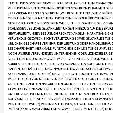
TEXTE UND SONSTIGE GEWERBLICHE SCHUTZRECHTE, INFORMATIONE
VERBUNDENEN UNTERNEHMEN ODER LIZENZGEBERN IM RAHMEN DES
„
SERVICEANGEBOTE
“), WERDEN „WIE BESEHEN“ UND „WIE VERFÜ
ODER LIZENZGEBER MACHEN ZUSICHERUNGEN ODER ÜBERNEHMEN GEW
GESETZLICH ODER IN SONSTIGER WEISE, IN BEZUG AUF DIE SERVI
SCHLIESSEN JEGLICHE GEWÄHRLEISTUNGEN IN BEZUG AUF DIE SERVI
GEWÄHRLEISTUNGEN BEZÜGLICH RECHTSMÄNGELN, MARKTGÄNGIGKEIT
VERWENDUNGSZWECK, NICHTVERLETZUNG SOWIE GEWÄHRLEISTUNGEN 
ÜBLICHEN GESCHÄFTSVERKEHR, DER LEISTUNG ODER HANDELSBRÄUCH
BESCHAFFENHEIT, MERKMALE, FUNKTIONEN, DEN LEISTUNGSUMFANG 
NOCH UNSERE VERBUNDENEN UNTERNEHMEN ODER LIZENZGEBER GEWÄ
BESCHRIEBEN DURCHGÄNGIG BZW. AUF BESTIMMTE ART UND WEISE
KORREKT, FEHLERFREI ODER FREI VON SCHÄDLICHEN KOMPONENTEN
HAFTEN FÜR: (A) FEHLER, UNGENAUIGKEITEN, VIREN, SCHADSOFTW
SYSTEMABSTÜRZE; ODER (B) UNBERECHTIGTE ZUGRIFFE AUF BZW. 
WEBSITE ODER VON DATEN, BILDERN, TEXTEN ODER SONSTIGEN INF
ODER EINER ANDEREN NATÜRLICHEN ODER JURISTISCHEN PERSON OD
GEWÄHRLEISTUNGSANSPRÜCHE, ES SEIN DENN, DIESE SIND IN DIES
UNSERE VERBUNDENEN UNTERNEHMEN ODER LIZENZGEBER FÜR EN
AUFGRUND (X) DES VERLUSTS VON VORAUSSICHTLICHEN GEWINNEN
VORTEILEN SOWIE (Y) VON INVESTITIONEN, AUFWENDUNGEN ODER VE
PARTNERPROGRAMM VORNEHMEN BZW. ÜBERNEHMEN ODER (Z) DER 