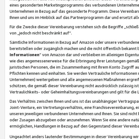
eines gesonderten Marketingprogramms des verbundenen Unternehmens
Unternehmen in Bezug auf das gesonderte Programm. Diese Vereinbarung
Ihnen und uns im Hinblick auf das Partnerprogramm dar und ersetzt al
Für die Zwecke dieser Vereinbarung verstehen sich die Begriffe „schließ
von „jedoch nicht beschränkt auf“.
Sämtliche Informationen in Bezug auf Amazon oder unsere verbunde
bereitstellen oder zugänglich machen und die nicht öffentlich bekannt bz
Informationen
“ von Amazon dar und verbleiben im alleinigen Eigent
wie dies angemessenerweise für die Erbringung Ihrer Leistungen gemäß d
juristischen Personen, die im Zusammenhang mit Ihrem Konto Zugriff au
Pflichten kennen und einhalten. Sie werden Vertrauliche Informationen 
Unternehmen) weitergeben und alle angemessenen Maßnahmen ergreifen
schützen, die gemäß dieser Vereinbarung nicht ausdrücklich zulässig is
Vertraulichkeits- oder Geheimhaltungsvereinbarungen und gilt für die
Das Verhältnis zwischen Ihnen und uns ist das unabhängiger Vertragspa
Joint-Venture, ein Vertretungsverhältnis, eine Franchisevereinbarung, 
unseren jeweiligen verbundenen Unternehmen und Ihnen. Sie sind ni
oder Zusagen abzugeben oder anzunehmen. Wenn Sie eine andere natürli
ermöglichen, Handlungen in Bezug auf den Gegenstand dieser Vereinbar
Ungeachtet anders lautender Bestimmungen in dieser Vereinbarung wird