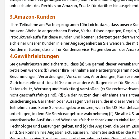
unbeschadet des Rechts von Amazon, Ersatz für darüber hinausgehen
3.Amazon-Kunden
Ihre Teilnahme am Partnerprogramm führt nicht dazu, dass unsere Kun
Amazon-Website angegebenen Preise, Verkaufsbedingungen, Regeln, Ri
Produktverkäufe für diese Kunden und können jederzeit geändert werde
sich einer unserer Kunden in einer Angelegenheit an Sie wenden, die 
Kunden mitteilen, dass er für Kundenservice-Fragen den auf der Ama
4.Gewährleistungen
Sie gewährleisten und sichern zu, dass (a) Sie gemäß dieser Vereinba
betreiben werden; (b) weder Ihre Teilnahme am Partnerprogramm noch d
Bestimmungen, Verordnungen, Vorschriften, Anordnungen, Konzessionen,
Gerichtsurteile und -beschlüsse oder andere Auflagen einer für Sie zu
Datenschutz, Werbung und Marketing) verstoßen; (c) Sie rechtswirksam 
nicht geschäftsfähig sind); (d) Sie den Nutzen der Teilnahme am Partne
Zusicherungen, Garantien oder Aussagen verlassen, die in dieser Verein
teilnehmen und keine Serviceangebote nutzen, wenn Sie US-Handelssa
unterliegen, in dem Sie Serviceangebote wahrnehmen; (f) Sie alle US
amerikanische Ausfuhr- und Wiederausfuhrbeschränkungen einhalten, 
Technologie und Leistungen gelten, und (g) die Angaben, die Sie im 
sind. Sie können Ihre Angaben aktualisieren, indem Sie sich über die 
Wir machen keine Zusicherungen und übernehmen keine Gewährleistun