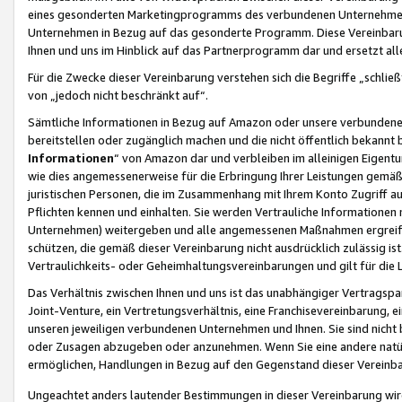
eines gesonderten Marketingprogramms des verbundenen Unternehmens
Unternehmen in Bezug auf das gesonderte Programm. Diese Vereinbarung
Ihnen und uns im Hinblick auf das Partnerprogramm dar und ersetzt al
Für die Zwecke dieser Vereinbarung verstehen sich die Begriffe „schließ
von „jedoch nicht beschränkt auf“.
Sämtliche Informationen in Bezug auf Amazon oder unsere verbunde
bereitstellen oder zugänglich machen und die nicht öffentlich bekannt bz
Informationen
“ von Amazon dar und verbleiben im alleinigen Eigent
wie dies angemessenerweise für die Erbringung Ihrer Leistungen gemäß d
juristischen Personen, die im Zusammenhang mit Ihrem Konto Zugriff au
Pflichten kennen und einhalten. Sie werden Vertrauliche Informationen 
Unternehmen) weitergeben und alle angemessenen Maßnahmen ergreifen
schützen, die gemäß dieser Vereinbarung nicht ausdrücklich zulässig is
Vertraulichkeits- oder Geheimhaltungsvereinbarungen und gilt für die
Das Verhältnis zwischen Ihnen und uns ist das unabhängiger Vertragspa
Joint-Venture, ein Vertretungsverhältnis, eine Franchisevereinbarung, 
unseren jeweiligen verbundenen Unternehmen und Ihnen. Sie sind ni
oder Zusagen abzugeben oder anzunehmen. Wenn Sie eine andere natürli
ermöglichen, Handlungen in Bezug auf den Gegenstand dieser Vereinbar
Ungeachtet anders lautender Bestimmungen in dieser Vereinbarung wird