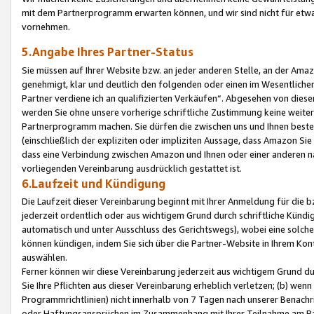
mit dem Partnerprogramm erwarten können, und wir sind nicht für etwa
vornehmen.
5.Angabe Ihres Partner-Status
Sie müssen auf Ihrer Website bzw. an jeder anderen Stelle, an der Am
genehmigt, klar und deutlich den folgenden oder einen im Wesentlichen
Partner verdiene ich an qualifizierten Verkäufen“. Abgesehen von die
werden Sie ohne unsere vorherige schriftliche Zustimmung keine weite
Partnerprogramm machen. Sie dürfen die zwischen uns und Ihnen best
(einschließlich der expliziten oder impliziten Aussage, dass Amazon Si
dass eine Verbindung zwischen Amazon und Ihnen oder einer anderen natü
vorliegenden Vereinbarung ausdrücklich gestattet ist.
6.Laufzeit und Kündigung
Die Laufzeit dieser Vereinbarung beginnt mit Ihrer Anmeldung für die 
jederzeit ordentlich oder aus wichtigem Grund durch schriftliche Kündi
automatisch und unter Ausschluss des Gerichtswegs), wobei eine solch
können kündigen, indem Sie sich über die Partner-Website in Ihrem Ko
auswählen.
Ferner können wir diese Vereinbarung jederzeit aus wichtigem Grund dur
Sie Ihre Pflichten aus dieser Vereinbarung erheblich verletzen; (b) wen
Programmrichtlinien) nicht innerhalb von 7 Tagen nach unserer Benachr
oder Haftungsansprüchen im Zusammenhang mit Ihrer Teilnahme am Pa