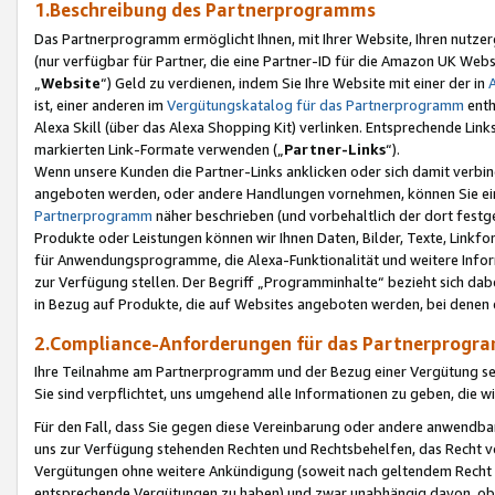
1.Beschreibung des Partnerprogramms
Das Partnerprogramm ermöglicht Ihnen, mit Ihrer Website, Ihren nutzer
(nur verfügbar für Partner, die eine Partner-ID für die Amazon UK We
„
Website
“) Geld zu verdienen, indem Sie Ihre Website mit einer der in
ist, einer anderen im
Vergütungskatalog für das Partnerprogramm
enth
Alexa Skill (über das Alexa Shopping Kit) verlinken. Entsprechende Lin
markierten Link-Formate verwenden („
Partner-Links
“).
Wenn unsere Kunden die Partner-Links anklicken oder sich damit verbi
angeboten werden, oder andere Handlungen vornehmen, können Sie eine
Partnerprogramm
näher beschrieben (und vorbehaltlich der dort festg
Produkte oder Leistungen können wir Ihnen Daten, Bilder, Texte, Linkfo
für Anwendungsprogramme, die Alexa-Funktionalität und weitere Inf
zur Verfügung stellen. Der Begriff „Programminhalte“ bezieht sich dabe
in Bezug auf Produkte, die auf Websites angeboten werden, bei denen 
2.Compliance-Anforderungen für das Partnerprog
Ihre Teilnahme am Partnerprogramm und der Bezug einer Vergütung setz
Sie sind verpflichtet, uns umgehend alle Informationen zu geben, die w
Für den Fall, dass Sie gegen diese Vereinbarung oder andere anwendba
uns zur Verfügung stehenden Rechten und Rechtsbehelfen, das Recht vo
Vergütungen ohne weitere Ankündigung (soweit nach geltendem Recht z
entsprechende Vergütungen zu haben) und zwar unabhängig davon, ob 