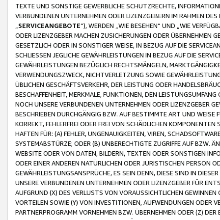
TEXTE UND SONSTIGE GEWERBLICHE SCHUTZRECHTE, INFORMATIONE
VERBUNDENEN UNTERNEHMEN ODER LIZENZGEBERN IM RAHMEN DES
„
SERVICEANGEBOTE
“), WERDEN „WIE BESEHEN“ UND „WIE VERFÜ
ODER LIZENZGEBER MACHEN ZUSICHERUNGEN ODER ÜBERNEHMEN GEW
GESETZLICH ODER IN SONSTIGER WEISE, IN BEZUG AUF DIE SERVI
SCHLIESSEN JEGLICHE GEWÄHRLEISTUNGEN IN BEZUG AUF DIE SERVI
GEWÄHRLEISTUNGEN BEZÜGLICH RECHTSMÄNGELN, MARKTGÄNGIGKEIT
VERWENDUNGSZWECK, NICHTVERLETZUNG SOWIE GEWÄHRLEISTUNGEN 
ÜBLICHEN GESCHÄFTSVERKEHR, DER LEISTUNG ODER HANDELSBRÄUCH
BESCHAFFENHEIT, MERKMALE, FUNKTIONEN, DEN LEISTUNGSUMFANG 
NOCH UNSERE VERBUNDENEN UNTERNEHMEN ODER LIZENZGEBER GEWÄ
BESCHRIEBEN DURCHGÄNGIG BZW. AUF BESTIMMTE ART UND WEISE
KORREKT, FEHLERFREI ODER FREI VON SCHÄDLICHEN KOMPONENTEN
HAFTEN FÜR: (A) FEHLER, UNGENAUIGKEITEN, VIREN, SCHADSOFTW
SYSTEMABSTÜRZE; ODER (B) UNBERECHTIGTE ZUGRIFFE AUF BZW. 
WEBSITE ODER VON DATEN, BILDERN, TEXTEN ODER SONSTIGEN INF
ODER EINER ANDEREN NATÜRLICHEN ODER JURISTISCHEN PERSON OD
GEWÄHRLEISTUNGSANSPRÜCHE, ES SEIN DENN, DIESE SIND IN DIES
UNSERE VERBUNDENEN UNTERNEHMEN ODER LIZENZGEBER FÜR EN
AUFGRUND (X) DES VERLUSTS VON VORAUSSICHTLICHEN GEWINNEN
VORTEILEN SOWIE (Y) VON INVESTITIONEN, AUFWENDUNGEN ODER VE
PARTNERPROGRAMM VORNEHMEN BZW. ÜBERNEHMEN ODER (Z) DER 