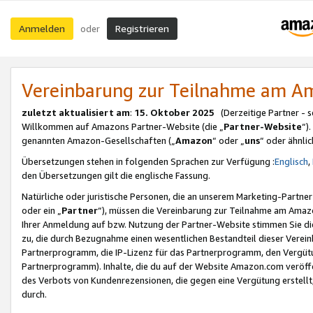
Anmelden
Registrieren
oder
Vereinbarung zur Teilnahme am 
zuletzt aktualisiert am
:
15. Oktober 2025
(Derzeitige Partner - 
Willkommen auf Amazons Partner-Website (die „
Partner-Website
“)
genannten Amazon-Gesellschaften („
Amazon
“ oder „
uns
“ oder ähnli
Übersetzungen stehen in folgenden Sprachen zur Verfügung :
Englisch
,
den Übersetzungen gilt die englische Fassung.
Natürliche oder juristische Personen, die an unserem Marketing-Partn
oder ein „
Partner
“), müssen die Vereinbarung zur Teilnahme am Ama
Ihrer Anmeldung auf bzw. Nutzung der Partner-Website stimmen Sie die
zu, die durch Bezugnahme einen wesentlichen Bestandteil dieser Verei
Partnerprogramm, die IP-Lizenz für das Partnerprogramm, den Vergütu
Partnerprogramm). Inhalte, die du auf der Website Amazon.com veröffe
des Verbots von Kundenrezensionen, die gegen eine Vergütung erstellt, 
durch.