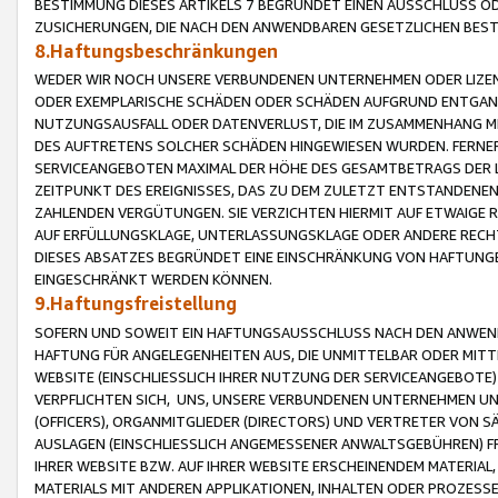
BESTIMMUNG DIESES ARTIKELS 7 BEGRÜNDET EINEN AUSSCHLUSS 
ZUSICHERUNGEN, DIE NACH DEN ANWENDBAREN GESETZLICHEN BE
8.Haftungsbeschränkungen
WEDER WIR NOCH UNSERE VERBUNDENEN UNTERNEHMEN ODER LIZEN
ODER EXEMPLARISCHE SCHÄDEN ODER SCHÄDEN AUFGRUND ENTGANG
NUTZUNGSAUSFALL ODER DATENVERLUST, DIE IM ZUSAMMENHANG MI
DES AUFTRETENS SOLCHER SCHÄDEN HINGEWIESEN WURDEN. FERN
SERVICEANGEBOTEN MAXIMAL DER HÖHE DES GESAMTBETRAGS DER 
ZEITPUNKT DES EREIGNISSES, DAS ZU DEM ZULETZT ENTSTANDENE
ZAHLENDEN VERGÜTUNGEN. SIE VERZICHTEN HIERMIT AUF ETWAIGE 
AUF ERFÜLLUNGSKLAGE, UNTERLASSUNGSKLAGE ODER ANDERE RECHT
DIESES ABSATZES BEGRÜNDET EINE EINSCHRÄNKUNG VON HAFTUNG
EINGESCHRÄNKT WERDEN KÖNNEN.
9.Haftungsfreistellung
SOFERN UND SOWEIT EIN HAFTUNGSAUSSCHLUSS NACH DEN ANWENDB
HAFTUNG FÜR ANGELEGENHEITEN AUS, DIE UNMITTELBAR ODER MITT
WEBSITE (EINSCHLIESSLICH IHRER NUTZUNG DER SERVICEANGEBOTE)
VERPFLICHTEN SICH, UNS, UNSERE VERBUNDENEN UNTERNEHMEN UN
(OFFICERS), ORGANMITGLIEDER (DIRECTORS) UND VERTRETER VON 
AUSLAGEN (EINSCHLIESSLICH ANGEMESSENER ANWALTSGEBÜHREN) FR
IHRER WEBSITE BZW. AUF IHRER WEBSITE ERSCHEINENDEM MATERIAL
MATERIALS MIT ANDEREN APPLIKATIONEN, INHALTEN ODER PROZESSE