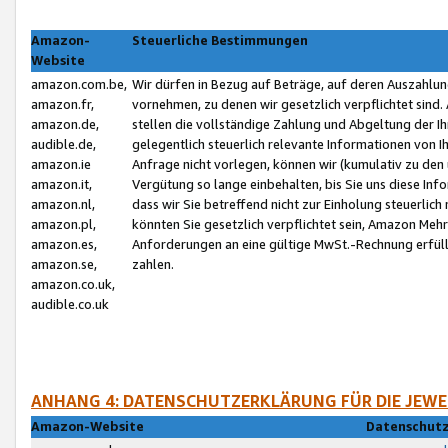
Amazon-
Steuerliche Bestimmungen
Website
amazon.com.be,
Wir dürfen in Bezug auf Beträge, auf deren Auszahlun
amazon.fr,
vornehmen, zu denen wir gesetzlich verpflichtet sind
amazon.de,
stellen die vollständige Zahlung und Abgeltung der 
audible.de,
gelegentlich steuerlich relevante Informationen von I
amazon.ie
Anfrage nicht vorlegen, können wir (kumulativ zu de
amazon.it,
Vergütung so lange einbehalten, bis Sie uns diese Inf
amazon.nl,
dass wir Sie betreffend nicht zur Einholung steuerlich 
amazon.pl,
könnten Sie gesetzlich verpflichtet sein, Amazon Meh
amazon.es,
Anforderungen an eine gültige MwSt.-Rechnung erfüllt
amazon.se,
zahlen.
amazon.co.uk,
audible.co.uk
ANHANG 4: DATENSCHUTZERKLÄRUNG FÜR DIE JEWE
Amazon-Website
Datenschutz