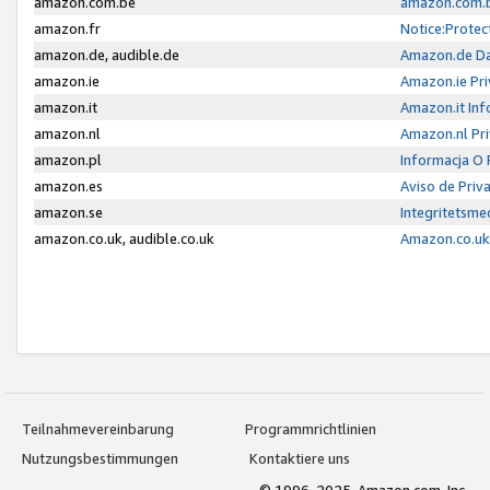
amazon.com.be
amazon.com.b
amazon.fr
Notice:Protec
amazon.de, audible.de
Amazon.de Da
amazon.ie
Amazon.ie Pri
amazon.it
Amazon.it Inf
amazon.nl
Amazon.nl Pri
amazon.pl
Informacja O
amazon.es
Aviso de Priv
amazon.se
Integritetsm
amazon.co.uk, audible.co.uk
Amazon.co.uk 
Teilnahmevereinbarung
Programmrichtlinien
Nutzungsbestimmungen
Kontaktiere uns