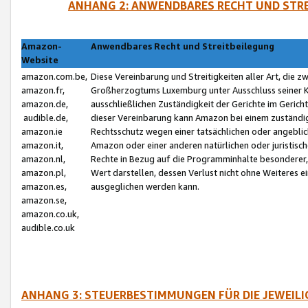
ANHANG 2: ANWENDBARES RECHT UND STRE
Amazon-
Anwendbares Recht und Streitbeilegung
Website
amazon.com.be,
Diese Vereinbarung und Streitigkeiten aller Art, die 
amazon.fr,
Großherzogtums Luxemburg unter Ausschluss seiner Kol
amazon.de,
ausschließlichen Zuständigkeit der Gerichte im Geri
audible.de,
dieser Vereinbarung kann Amazon bei einem zuständig
amazon.ie
Rechtsschutz wegen einer tatsächlichen oder angebli
amazon.it,
Amazon oder einer anderen natürlichen oder juristisc
amazon.nl,
Rechte in Bezug auf die Programminhalte besonderer,
amazon.pl,
Wert darstellen, dessen Verlust nicht ohne Weiteres e
amazon.es,
ausgeglichen werden kann.
amazon.se,
amazon.co.uk,
audible.co.uk
ANHANG 3: STEUERBESTIMMUNGEN FÜR DIE JEWEIL