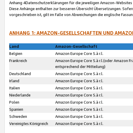
Anhang 4Datenschutzerklärungen für die jeweiligen Amazon-Websites
Diese Anhänge enthalten zur besseren Übersicht Übersetzungen. Sofe
vorgeschrieben ist, gilt im Falle von Abweichungen die englische Fass
ANHANG 1: AMAZON-GESELLSCHAFTEN UND AMAZO
Land
Amazon-Gesellschaft
Belgien
Amazon Europe Core S.à r.l.
Frankreich
Amazon Europe Core S.à r.l.(oder Amazon Fr
entsprechend der Mitteilung)
Deutschland
Amazon Europe Core S.à r.l.
Irland
Amazon Europe Core S.à r.l.
Italien
Amazon Europe Core S.à r.l.
Niederlande
Amazon Europe Core S.à r.l.
Polen
Amazon Europe Core S.à r.l.
Spanien
Amazon Europe Core S.à r.l.
Schweden
Amazon Europe Core S.à r.l.
Vereinigtes Königreich
Amazon Europe Core S.à r.l.