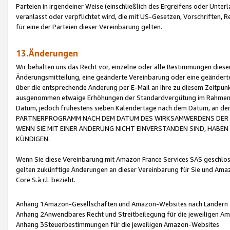
Parteien in irgendeiner Weise (einschließlich des Ergreifens oder Unt
veranlasst oder verpflichtet wird, die mit US-Gesetzen, Vorschriften,
für eine der Parteien dieser Vereinbarung gelten.
13.Änderungen
Wir behalten uns das Recht vor, einzelne oder alle Bestimmungen diese
Änderungsmitteilung, eine geänderte Vereinbarung oder eine geänderte 
über die entsprechende Änderung per E-Mail an Ihre zu diesem Zeitpun
ausgenommen etwaige Erhöhungen der Standardvergütung im Rahmen
Datum, jedoch frühestens sieben Kalendertage nach dem Datum, an de
PARTNERPROGRAMM NACH DEM DATUM DES WIRKSAMWERDENS DER Ä
WENN SIE MIT EINER ÄNDERUNG NICHT EINVERSTANDEN SIND, HABEN S
KÜNDIGEN.
Wenn Sie diese Vereinbarung mit Amazon France Services SAS geschlo
gelten zukünftige Änderungen an dieser Vereinbarung für Sie und Ama
Core S.à r.l. bezieht.
Anhang 1Amazon-Gesellschaften und Amazon-Websites nach Ländern
Anhang 2Anwendbares Recht und Streitbeilegung für die jeweiligen 
Anhang 3Steuerbestimmungen für die jeweiligen Amazon-Websites