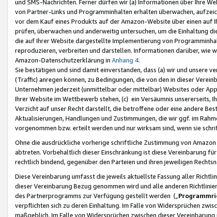
und SMS-Nachrichten. Ferner dürfen wir (a) Informationen über Ihre We
von Partner-Links und Programminhalten erhalten überwachen, aufzei
vor dem Kauf eines Produkts auf der Amazon-Website über einen auf Ih
prüfen, überwachen und anderweitig untersuchen, um die Einhaltung dies
die auf Ihrer Website dargestellte Implementierung von Programminhalt
reproduzieren, verbreiten und darstellen. Informationen darüber, wie w
Amazon-Datenschutzerklärung in
Anhang 4
.
Sie bestätigen und sind damit einverstanden, dass (a) wir und unsere 
(Traffic) anregen können, zu Bedingungen, die von den in dieser Vere
Unternehmen jederzeit (unmittelbar oder mittelbar) Websites oder Appl
Ihrer Website im Wettbewerb stehen, (c) ein Versäumnis unsererseits, I
Verzicht auf unser Recht darstellt, die betroffene oder eine andere B
Aktualisierungen, Handlungen und Zustimmungen, die wir ggf. im Rahme
vorgenommen bzw. erteilt werden und nur wirksam sind, wenn sie schri
Ohne die ausdrückliche vorherige schriftliche Zustimmung von Amazon
abtreten. Vorbehaltlich dieser Einschränkung ist diese Vereinbarung f
rechtlich bindend, gegenüber den Parteien und ihren jeweiligen Rech
Diese Vereinbarung umfasst die jeweils aktuellste Fassung aller Richtli
dieser Vereinbarung Bezug genommen wird und alle anderen Richtlinie
des Partnerprogramms zur Verfügung gestellt werden („
Programmric
verpflichten sich zu deren Einhaltung. Im Falle von Widersprüchen zwi
maßgeblich. Im Falle von Widersprüchen zwischen dieser Vereinbarun