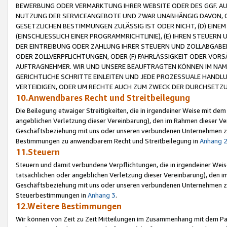
BEWERBUNG ODER VERMARKTUNG IHRER WEBSITE ODER DES GGF. AUF 
NUTZUNG DER SERVICEANGEBOTE UND ZWAR UNABHÄNGIG DAVON, O
GESETZLICHEN BESTIMMUNGEN ZULÄSSIG IST ODER NICHT, (D) EINE
(EINSCHLIESSLICH EINER PROGRAMMRICHTLINIE), (E) IHREN STEUER
DER EINTREIBUNG ODER ZAHLUNG IHRER STEUERN UND ZOLLABGAB
ODER ZOLLVERPFLICHTUNGEN, ODER (F) FAHRLÄSSIGKEIT ODER VORS
AUFTRAGNEHMER. WIR UND UNSERE BEAUFTRAGTEN KÖNNEN IM NAME
GERICHTLICHE SCHRITTE EINLEITEN UND JEDE PROZESSUALE HAND
VERTEIDIGEN, ODER UM RECHTE AUCH ZUM ZWECK DER DURCHSETZU
10.Anwendbares Recht und Streitbeilegung
Die Beilegung etwaiger Streitigkeiten, die in irgendeiner Weise mit de
angeblichen Verletzung dieser Vereinbarung), den im Rahmen dieser Ve
Geschäftsbeziehung mit uns oder unseren verbundenen Unternehmen zu
Bestimmungen zu anwendbarem Recht und Streitbeilegung in
Anhang 
11.Steuern
Steuern und damit verbundene Verpflichtungen, die in irgendeiner Wei
tatsächlichen oder angeblichen Verletzung dieser Vereinbarung), den 
Geschäftsbeziehung mit uns oder unseren verbundenen Unternehmen z
Steuerbestimmungen in
Anhang 3
.
12.Weitere Bestimmungen
Wir können von Zeit zu Zeit Mitteilungen im Zusammenhang mit dem Par