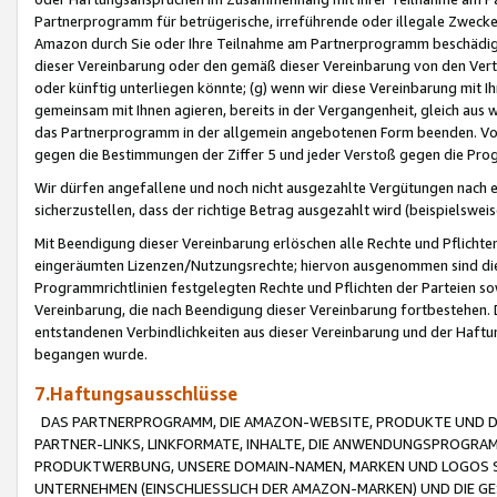
Partnerprogramm für betrügerische, irreführende oder illegale Zwecke
Amazon durch Sie oder Ihre Teilnahme am Partnerprogramm beschädig
dieser Vereinbarung oder den gemäß dieser Vereinbarung von den Vertr
oder künftig unterliegen könnte; (g) wenn wir diese Vereinbarung mit I
gemeinsam mit Ihnen agieren, bereits in der Vergangenheit, gleich aus
das Partnerprogramm in der allgemein angebotenen Form beenden. Vors
gegen die Bestimmungen der Ziffer 5 und jeder Verstoß gegen die Prog
Wir dürfen angefallene und noch nicht ausgezahlte Vergütungen nach 
sicherzustellen, dass der richtige Betrag ausgezahlt wird (beispielsw
Mit Beendigung dieser Vereinbarung erlöschen alle Rechte und Pflichte
eingeräumten Lizenzen/Nutzungsrechte; hiervon ausgenommen sind die in 
Programmrichtlinien festgelegten Rechte und Pflichten der Parteien sow
Vereinbarung, die nach Beendigung dieser Vereinbarung fortbestehen. D
entstandenen Verbindlichkeiten aus dieser Vereinbarung und der Haft
begangen wurde.
7.Haftungsausschlüsse
DAS PARTNERPROGRAMM, DIE AMAZON-WEBSITE, PRODUKTE UND DI
PARTNER-LINKS, LINKFORMATE, INHALTE, DIE ANWENDUNGSPROGR
PRODUKTWERBUNG, UNSERE DOMAIN-NAMEN, MARKEN UND LOGOS S
UNTERNEHMEN (EINSCHLIESSLICH DER AMAZON-MARKEN) UND DIE GE