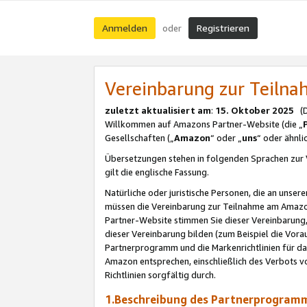
Anmelden
Registrieren
oder
Vereinbarung zur Teil
zuletzt aktualisiert am
:
15. Oktober 2025
(De
Willkommen auf Amazons Partner-Website (die „
Gesellschaften („
Amazon
“ oder „
uns
“ oder ähnl
Übersetzungen stehen in folgenden Sprachen zur 
gilt die englische Fassung.
Natürliche oder juristische Personen, die an uns
müssen die Vereinbarung zur Teilnahme am Amaz
Partner-Website stimmen Sie dieser Vereinbarung,
dieser Vereinbarung bilden (zum Beispiel die Vo
Partnerprogramm und die Markenrichtlinien für da
Amazon entsprechen, einschließlich des Verbots vo
Richtlinien sorgfältig durch.
1.Beschreibung des Partnerprogra