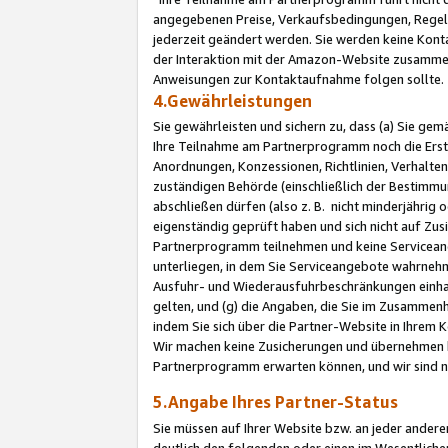
angegebenen Preise, Verkaufsbedingungen, Regeln
jederzeit geändert werden. Sie werden keine Konta
der Interaktion mit der Amazon-Website zusamme
Anweisungen zur Kontaktaufnahme folgen sollte.
4.Gewährleistungen
Sie gewährleisten und sichern zu, dass (a) Sie g
Ihre Teilnahme am Partnerprogramm noch die Erst
Anordnungen, Konzessionen, Richtlinien, Verhalten
zuständigen Behörde (einschließlich der Bestimmu
abschließen dürfen (also z. B. nicht minderjährig
eigenständig geprüft haben und sich nicht auf Zusi
Partnerprogramm teilnehmen und keine Servicean
unterliegen, in dem Sie Serviceangebote wahrneh
Ausfuhr- und Wiederausfuhrbeschränkungen einhal
gelten, und (g) die Angaben, die Sie im Zusammen
indem Sie sich über die Partner-Website in Ihrem
Wir machen keine Zusicherungen und übernehmen 
Partnerprogramm erwarten können, und wir sind n
5.Angabe Ihres Partner-Status
Sie müssen auf Ihrer Website bzw. an jeder ander
deutlich den folgenden oder einen im Wesentlichen