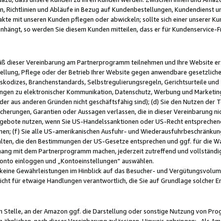
, Richtlinien und Abläufe in Bezug auf Kundenbestellungen, Kundendienst 
kte mit unseren Kunden pflegen oder abwickeln; sollte sich einer unserer Ku
nhängt, so werden Sie diesem Kunden mitteilen, dass er für Kundenservic
emäß dieser Vereinbarung am Partnerprogramm teilnehmen und Ihre Website er
ellung, Pflege oder der Betrieb Ihrer Website gegen anwendbare gesetzlich
skodizes, Branchenstandards, Selbstregulierungsregeln, Gerichtsurteile und 
ngen zu elektronischer Kommunikation, Datenschutz, Werbung und Marketing)
 oder aus anderen Gründen nicht geschäftsfähig sind); (d) Sie den Nutzen de
cherungen, Garantien oder Aussagen verlassen, die in dieser Vereinbarung nich
gebote nutzen, wenn Sie US-Handelssanktionen oder US-Recht entsprechen
men; (f) Sie alle US-amerikanischen Ausfuhr- und Wiederausfuhrbeschränkun
ten, die den Bestimmungen der US-Gesetze entsprechen und ggf. für die Wa
hang mit dem Partnerprogramm machen, jederzeit zutreffend und vollständig 
 Konto einloggen und „Kontoeinstellungen“ auswählen.
keine Gewährleistungen im Hinblick auf das Besucher- und Vergütungsvolu
icht für etwaige Handlungen verantwortlich, die Sie auf Grundlage solcher
en Stelle, an der Amazon ggf. die Darstellung oder sonstige Nutzung von Pr
 ähnlichen, nach dieser Vereinbarung zulässigen, Hinweis anbringen: „Als Ama