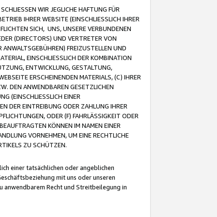
CHLIESSEN WIR JEGLICHE HAFTUNG FÜR
TRIEB IHRER WEBSITE (EINSCHLIESSLICH IHRER
FLICHTEN SICH, UNS, UNSERE VERBUNDENEN
EDER (DIRECTORS) UND VERTRETER VON
R ANWALTSGEBÜHREN) FREIZUSTELLEN UND
ATERIAL, EINSCHLIESSLICH DER KOMBINATION
NUTZUNG, ENTWICKLUNG, GESTALTUNG,
EBSEITE ERSCHEINENDEN MATERIALS, (C) IHRER
ZW. DEN ANWENDBAREN GESETZLICHEN
NG (EINSCHLIESSLICH EINER
BEN DER EINTREIBUNG ODER ZAHLUNG IHRER
LICHTUNGEN, ODER (F) FAHRLÄSSIGKEIT ODER
 BEAUFTRAGTEN KÖNNEN IM NAMEN EINER
HANDLUNG VORNEHMEN, UM EINE RECHTLICHE
TIKELS ZU SCHÜTZEN.
ich einer tatsächlichen oder angeblichen
Geschäftsbeziehung mit uns oder unseren
u anwendbarem Recht und Streitbeilegung in