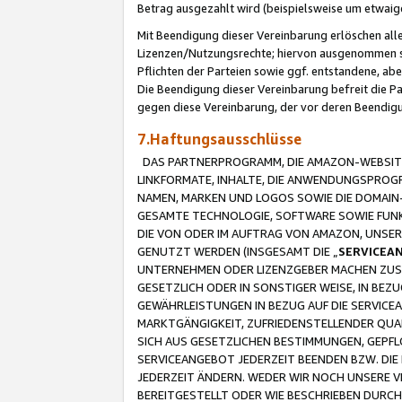
Betrag ausgezahlt wird (beispielsweise um etwai
Mit Beendigung dieser Vereinbarung erlöschen alle
Lizenzen/Nutzungsrechte; hiervon ausgenommen sind
Pflichten der Parteien sowie ggf. entstandene, ab
Die Beendigung dieser Vereinbarung befreit die P
gegen diese Vereinbarung, der vor deren Beendi
7.Haftungsausschlüsse
DAS PARTNERPROGRAMM, DIE AMAZON-WEBSITE,
LINKFORMATE, INHALTE, DIE ANWENDUNGSPRO
NAMEN, MARKEN UND LOGOS SOWIE DIE DOMAIN
GESAMTE TECHNOLOGIE, SOFTWARE SOWIE FUNKT
DIE VON ODER IM AUFTRAG VON AMAZON, UNS
GENUTZT WERDEN (INSGESAMT DIE „
SERVICEA
UNTERNEHMEN ODER LIZENZGEBER MACHEN ZUSI
GESETZLICH ODER IN SONSTIGER WEISE, IN BE
GEWÄHRLEISTUNGEN IN BEZUG AUF DIE SERVICE
MARKTGÄNGIGKEIT, ZUFRIEDENSTELLENDER QUA
SICH AUS GESETZLICHEN BESTIMMUNGEN, GEPFL
SERVICEANGEBOT JEDERZEIT BEENDEN BZW. DIE
JEDERZEIT ÄNDERN. WEDER WIR NOCH UNSERE 
BEREITGESTELLT ODER WIE BESCHRIEBEN DURC