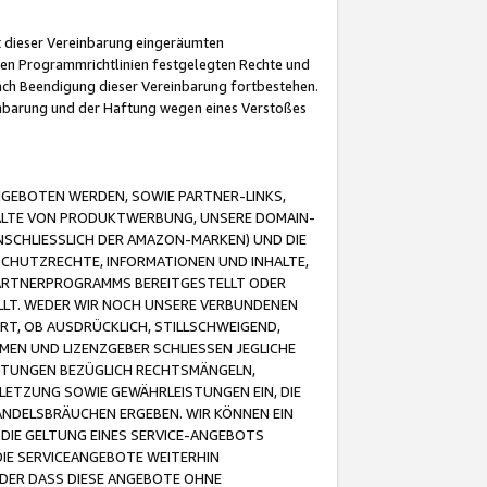
it dieser Vereinbarung eingeräumten
 den Programmrichtlinien festgelegten Rechte und
 nach Beendigung dieser Vereinbarung fortbestehen.
einbarung und der Haftung wegen eines Verstoßes
GEBOTEN WERDEN, SOWIE PARTNER-LINKS,
ALTE VON PRODUKTWERBUNG, UNSERE DOMAIN-
SCHLIESSLICH DER AMAZON-MARKEN) UND DIE
SCHUTZRECHTE, INFORMATIONEN UND INHALTE,
PARTNERPROGRAMMS BEREITGESTELLT ODER
ELLT. WEDER WIR NOCH UNSERE VERBUNDENEN
T, OB AUSDRÜCKLICH, STILLSCHWEIGEND,
MEN UND LIZENZGEBER SCHLIESSEN JEGLICHE
ISTUNGEN BEZÜGLICH RECHTSMÄNGELN,
LETZUNG SOWIE GEWÄHRLEISTUNGEN EIN, DIE
ANDELSBRÄUCHEN ERGEBEN. WIR KÖNNEN EIN
 DIE GELTUNG EINES SERVICE-ANGEBOTS
IE SERVICEANGEBOTE WEITERHIN
ODER DASS DIESE ANGEBOTE OHNE