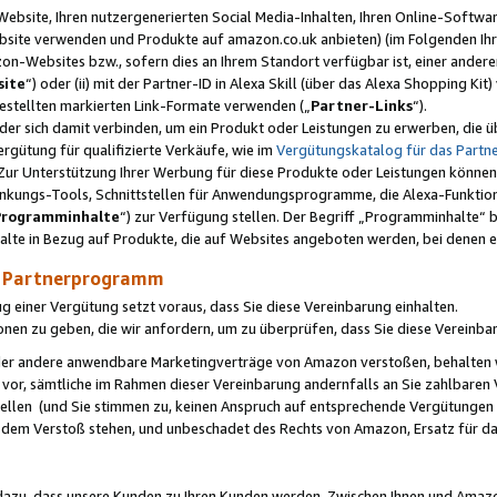
ebsite, Ihren nutzergenerierten Social Media-Inhalten, Ihren Online-Softwar
ebsite verwenden und Produkte auf amazon.co.uk anbieten) (im Folgenden Ihr
-Websites bzw., sofern dies an Ihrem Standort verfügbar ist, einer ander
ite
“) oder (ii) mit der Partner-ID in Alexa Skill (über das Alexa Shopping Ki
estellten markierten Link-Formate verwenden („
Partner-Links
“).
oder sich damit verbinden, um ein Produkt oder Leistungen zu erwerben, di
gütung für qualifizierte Verkäufe, wie im
Vergütungskatalog für das Part
Zur Unterstützung Ihrer Werbung für diese Produkte oder Leistungen können w
linkungs-Tools, Schnittstellen für Anwendungsprogramme, die Alexa-Funktion
Programminhalte
“) zur Verfügung stellen. Der Begriff „Programminhalte“ be
halte in Bezug auf Produkte, die auf Websites angeboten werden, bei denen 
as Partnerprogramm
einer Vergütung setzt voraus, dass Sie diese Vereinbarung einhalten.
ionen zu geben, die wir anfordern, um zu überprüfen, dass Sie diese Vereinba
oder andere anwendbare Marketingverträge von Amazon verstoßen, behalten w
 vor, sämtliche im Rahmen dieser Vereinbarung andernfalls an Sie zahlbare
tellen (und Sie stimmen zu, keinen Anspruch auf entsprechende Vergütungen
 dem Verstoß stehen, und unbeschadet des Rechts von Amazon, Ersatz für 
azu, dass unsere Kunden zu Ihren Kunden werden. Zwischen Ihnen und Amaz