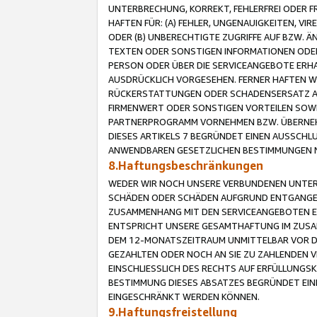
UNTERBRECHUNG, KORREKT, FEHLERFREI ODER 
HAFTEN FÜR: (A) FEHLER, UNGENAUIGKEITEN, 
ODER (B) UNBERECHTIGTE ZUGRIFFE AUF BZW. 
TEXTEN ODER SONSTIGEN INFORMATIONEN ODER 
PERSON ODER ÜBER DIE SERVICEANGEBOTE ERHA
AUSDRÜCKLICH VORGESEHEN. FERNER HAFTEN 
RÜCKERSTATTUNGEN ODER SCHADENSERSATZ AU
FIRMENWERT ODER SONSTIGEN VORTEILEN SOWIE
PARTNERPROGRAMM VORNEHMEN BZW. ÜBERNEHM
DIESES ARTIKELS 7 BEGRÜNDET EINEN AUSSCH
ANWENDBAREN GESETZLICHEN BESTIMMUNGEN 
8.Haftungsbeschränkungen
WEDER WIR NOCH UNSERE VERBUNDENEN UNTERN
SCHÄDEN ODER SCHÄDEN AUFGRUND ENTGANGENE
ZUSAMMENHANG MIT DEN SERVICEANGEBOTEN EN
ENTSPRICHT UNSERE GESAMTHAFTUNG IM ZUSAM
DEM 12-MONATSZEITRAUM UNMITTELBAR VOR DE
GEZAHLTEN ODER NOCH AN SIE ZU ZAHLENDEN V
EINSCHLIESSLICH DES RECHTS AUF ERFÜLLUNGS
BESTIMMUNG DIESES ABSATZES BEGRÜNDET EI
EINGESCHRÄNKT WERDEN KÖNNEN.
9.Haftungsfreistellung