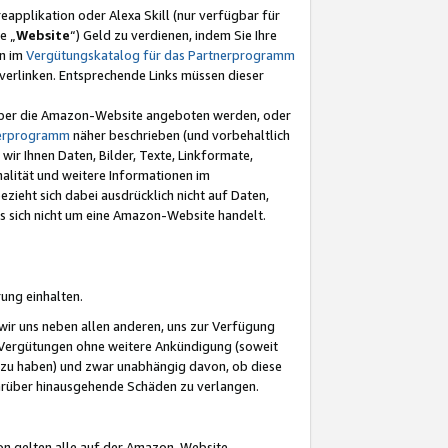
eapplikation oder Alexa Skill (nur verfügbar für
e „
Website
“) Geld zu verdienen, indem Sie Ihre
en im
Vergütungskatalog für das Partnerprogramm
t) verlinken. Entsprechende Links müssen dieser
e über die Amazon-Website angeboten werden, oder
nerprogramm
näher beschrieben (und vorbehaltlich
ir Ihnen Daten, Bilder, Texte, Linkformate,
alität und weitere Informationen im
zieht sich dabei ausdrücklich nicht auf Daten,
es sich nicht um eine Amazon-Website handelt.
rung einhalten.
ir uns neben allen anderen, uns zur Verfügung
n Vergütungen ohne weitere Ankündigung (soweit
 zu haben) und zwar unabhängig davon, ob diese
darüber hinausgehende Schäden zu verlangen.
on gelten alle auf der Amazon-Website