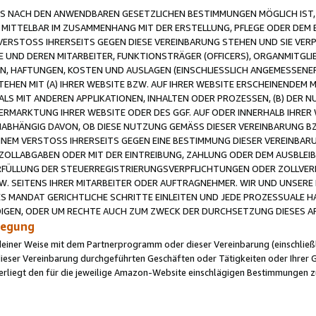
 NACH DEN ANWENDBAREN GESETZLICHEN BESTIMMUNGEN MÖGLICH IST, S
MITTELBAR IM ZUSAMMENHANG MIT DER ERSTELLUNG, PFLEGE ODER DEM BE
ERSTOSS IHRERSEITS GEGEN DIESE VEREINBARUNG STEHEN UND SIE VERP
UND DEREN MITARBEITER, FUNKTIONSTRÄGER (OFFICERS), ORGANMITGLI
N, HAFTUNGEN, KOSTEN UND AUSLAGEN (EINSCHLIESSLICH ANGEMESSENE
HEN MIT (A) IHRER WEBSITE BZW. AUF IHRER WEBSITE ERSCHEINENDEM M
LS MIT ANDEREN APPLIKATIONEN, INHALTEN ODER PROZESSEN, (B) DER 
RMARKTUNG IHRER WEBSITE ODER DES GGF. AUF ODER INNERHALB IHRER W
ABHÄNGIG DAVON, OB DIESE NUTZUNG GEMÄSS DIESER VEREINBARUNG B
EINEM VERSTOSS IHRERSEITS GEGEN EINE BESTIMMUNG DIESER VEREINBARU
D ZOLLABGABEN ODER MIT DER EINTREIBUNG, ZAHLUNG ODER DEM AUSBLEI
FÜLLUNG DER STEUERREGISTRIERUNGSVERPFLICHTUNGEN ODER ZOLLVERPF
W. SEITENS IHRER MITARBEITER ODER AUFTRAGNEHMER. WIR UND UNSERE
ES MANDAT GERICHTLICHE SCHRITTE EINLEITEN UND JEDE PROZESSUALE 
GEN, ODER UM RECHTE AUCH ZUM ZWECK DER DURCHSETZUNG DIESES AR
ilegung
endeiner Weise mit dem Partnerprogramm oder dieser Vereinbarung (einschließl
ieser Vereinbarung durchgeführten Geschäften oder Tätigkeiten oder Ihrer 
iegt den für die jeweilige Amazon-Website einschlägigen Bestimmungen z