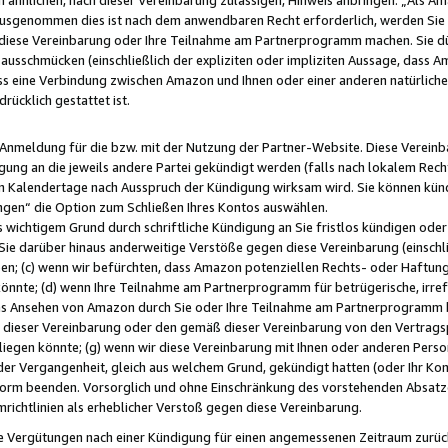
usgenommen dies ist nach dem anwendbaren Recht erforderlich, werden Sie 
f diese Vereinbarung oder Ihre Teilnahme am Partnerprogramm machen. Sie d
usschmücken (einschließlich der expliziten oder impliziten Aussage, dass A
 eine Verbindung zwischen Amazon und Ihnen oder einer anderen natürlichen 
rücklich gestattet ist.
r Anmeldung für die bzw. mit der Nutzung der Partner-Website. Diese Vereinb
gung an die jeweils andere Partei gekündigt werden (falls nach lokalem Rech
n Kalendertage nach Ausspruch der Kündigung wirksam wird. Sie können kündi
ngen“ die Option zum Schließen Ihres Kontos auswählen.
 wichtigem Grund durch schriftliche Kündigung an Sie fristlos kündigen oder I
 Sie darüber hinaus anderweitige Verstöße gegen diese Vereinbarung (einschli
ben; (c) wenn wir befürchten, dass Amazon potenziellen Rechts- oder Haftu
nnte; (d) wenn Ihre Teilnahme am Partnerprogramm für betrügerische, irref
das Ansehen von Amazon durch Sie oder Ihre Teilnahme am Partnerprogramm b
ieser Vereinbarung oder den gemäß dieser Vereinbarung von den Vertragspa
liegen könnte; (g) wenn wir diese Vereinbarung mit Ihnen oder anderen Perso
 der Vergangenheit, gleich aus welchem Grund, gekündigt hatten (oder Ihr Ko
rm beenden. Vorsorglich und ohne Einschränkung des vorstehenden Absatzes
richtlinien als erheblicher Verstoß gegen diese Vereinbarung.
e Vergütungen nach einer Kündigung für einen angemessenen Zeitraum zurückb