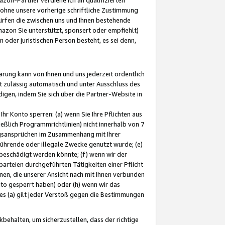
ohne unsere vorherige schriftliche Zustimmung
ürfen die zwischen uns und Ihnen bestehende
mazon Sie unterstützt, sponsert oder empfiehlt)
oder juristischen Person besteht, es sei denn,
arung kann von Ihnen und uns jederzeit ordentlich
t zulässig automatisch und unter Ausschluss des
gen, indem Sie sich über die Partner-Website in
hr Konto sperren: (a) wenn Sie Ihre Pflichten aus
eßlich Programmrichtlinien) nicht innerhalb von 7
ngsansprüchen im Zusammenhang mit Ihrer
ührende oder illegale Zwecke genutzt wurde; (e)
eschädigt werden könnte; (f) wenn wir der
rteien durchgeführten Tätigkeiten einer Pflicht
nen, die unserer Ansicht nach mit Ihnen verbunden
nto gesperrt haben) oder (h) wenn wir das
 (a) gilt jeder Verstoß gegen die Bestimmungen
ehalten, um sicherzustellen, dass der richtige