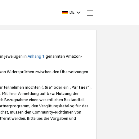
DE
en jeweiligen in
Anhang 1
genannten Amazon-
e von Widersprüchen zwischen den Übersetzungen
er teilnehmen möchten („
Sie
“ oder ein „
Partner
“),
. Mit Ihrer Anmeldung auf bzw. Nutzung der
durch Bezugnahme einen wesentlichen Bestandteil
 Partnerprogramm, den Vergütungskatalog für das
ichst, müssen den Community-Richtlinien von
fernt werden. Bitte lies die Vorgaben und