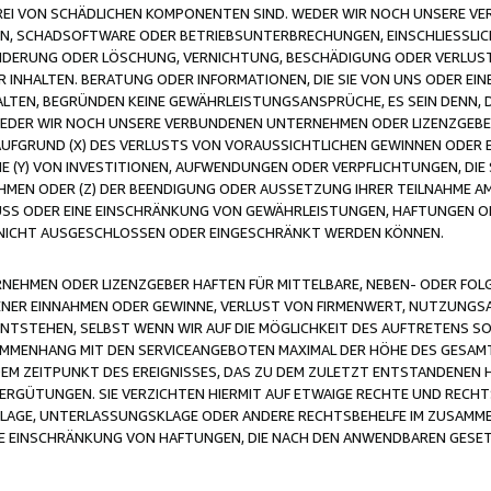
FREI VON SCHÄDLICHEN KOMPONENTEN SIND. WEDER WIR NOCH UNSERE 
VIREN, SCHADSOFTWARE ODER BETRIEBSUNTERBRECHUNGEN, EINSCHLIESSL
ÄNDERUNG ODER LÖSCHUNG, VERNICHTUNG, BESCHÄDIGUNG ODER VERLUST 
INHALTEN. BERATUNG ODER INFORMATIONEN, DIE SIE VON UNS ODER EIN
LTEN, BEGRÜNDEN KEINE GEWÄHRLEISTUNGSANSPRÜCHE, ES SEIN DENN, DI
WEDER WIR NOCH UNSERE VERBUNDENEN UNTERNEHMEN ODER LIZENZGEBE
FGRUND (X) DES VERLUSTS VON VORAUSSICHTLICHEN GEWINNEN ODER 
 (Y) VON INVESTITIONEN, AUFWENDUNGEN ODER VERPFLICHTUNGEN, DIE 
EN ODER (Z) DER BEENDIGUNG ODER AUSSETZUNG IHRER TEILNAHME A
LUSS ODER EINE EINSCHRÄNKUNG VON GEWÄHRLEISTUNGEN, HAFTUNGEN O
NICHT AUSGESCHLOSSEN ODER EINGESCHRÄNKT WERDEN KÖNNEN.
EHMEN ODER LIZENZGEBER HAFTEN FÜR MITTELBARE, NEBEN- ODER FOL
R EINNAHMEN ODER GEWINNE, VERLUST VON FIRMENWERT, NUTZUNGSAU
TSTEHEN, SELBST WENN WIR AUF DIE MÖGLICHKEIT DES AUFTRETENS S
MENHANG MIT DEN SERVICEANGEBOTEN MAXIMAL DER HÖHE DES GESAMT
M ZEITPUNKT DES EREIGNISSES, DAS ZU DEM ZULETZT ENTSTANDENEN 
ERGÜTUNGEN. SIE VERZICHTEN HIERMIT AUF ETWAIGE RECHTE UND RECHT
KLAGE, UNTERLASSUNGSKLAGE ODER ANDERE RECHTSBEHELFE IM ZUSAMME
NE EINSCHRÄNKUNG VON HAFTUNGEN, DIE NACH DEN ANWENDBAREN GESE