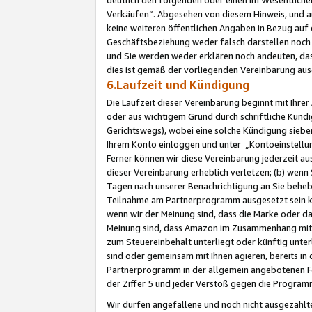
Verkäufen“. Abgesehen von diesem Hinweis, und a
keine weiteren öffentlichen Angaben in Bezug au
Geschäftsbeziehung weder falsch darstellen noch a
und Sie werden weder erklären noch andeuten, dass
dies ist gemäß der vorliegenden Vereinbarung ausd
6.Laufzeit und Kündigung
Die Laufzeit dieser Vereinbarung beginnt mit Ihre
oder aus wichtigem Grund durch schriftliche Kündi
Gerichtswegs), wobei eine solche Kündigung siebe
Ihrem Konto einloggen und unter „Kontoeinstellu
Ferner können wir diese Vereinbarung jederzeit aus
dieser Vereinbarung erheblich verletzen; (b) wenn
Tagen nach unserer Benachrichtigung an Sie behe
Teilnahme am Partnerprogramm ausgesetzt sein kö
wenn wir der Meinung sind, dass die Marke oder 
Meinung sind, dass Amazon im Zusammenhang mit d
zum Steuereinbehalt unterliegt oder künftig unter
sind oder gemeinsam mit Ihnen agieren, bereits in
Partnerprogramm in der allgemein angebotenen Fo
der Ziffer 5 und jeder Verstoß gegen die Programm
Wir dürfen angefallene und noch nicht ausgezahlt