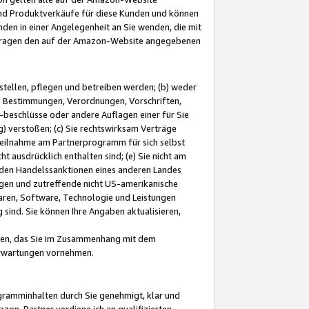
und Produktverkäufe für diese Kunden und können
nden in einer Angelegenheit an Sie wenden, die mit
e-Fragen den auf der Amazon-Website angegebenen
stellen, pflegen und betreiben werden; (b) weder
e Bestimmungen, Verordnungen, Vorschriften,
-beschlüsse oder andere Auflagen einer für Sie
 verstoßen; (c) Sie rechtswirksam Verträge
r Teilnahme am Partnerprogramm für sich selbst
t ausdrücklich enthalten sind; (e) Sie nicht am
den Handelssanktionen eines anderen Landes
gen und zutreffende nicht US-amerikanische
ren, Software, Technologie und Leistungen
sind. Sie können Ihre Angaben aktualisieren,
men, das Sie im Zusammenhang mit dem
 Erwartungen vornehmen.
ogramminhalten durch Sie genehmigt, klar und
zon-Partner verdiene ich an qualifizierten