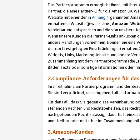
Das Partnerprogramm ermöglicht Ihnen, mit Ihrer W
Partner, die eine Partner-ID für die Amazon UK W
Website mit einer der in
Anhang 1
genannten Amazon
enthaltenen Website (jeweils eine „
Amazon-Webs
Vereinbarung entsprechen und die von uns bereitg
Wenn unsere Kunden die Partner-Links anklicken 
andere Handlungen vornehmen, können Sie eine Ver
der dort festgelegten Einschränkungen) erhalten. 
Widgets, Links, Marketing-Inhalte und andere Ver
Zusammenhang mit dem Partnerprogramm (die „
Bilder, Texte oder sonstige Informationen oder In
2.Compliance-Anforderungen für d
Ihre Teilnahme am Partnerprogramm und der Bezug 
Sie sind verpflichtet, uns umgehend alle Informat
Für den Fall, dass Sie gegen diese Vereinbarung 
stehenden Rechten und Rechtsbehelfen, das Recht
nach geltendem Recht zulässig) dauerhaft einzus
unmittelbar oder mittelbar im Zusammenhang mit
3.Amazon-Kunden
Ihre Teilnahme am Partnerprogramm führt nicht d