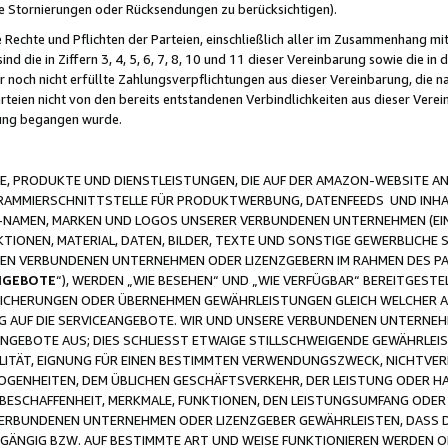
ge Stornierungen oder Rücksendungen zu berücksichtigen).
 Rechte und Pflichten der Parteien, einschließlich aller im Zusammenhang m
 die in Ziffern 3, 4, 5, 6, 7, 8, 10 und 11 dieser Vereinbarung sowie die in
er noch nicht erfüllte Zahlungsverpflichtungen aus dieser Vereinbarung, die
arteien nicht von den bereits entstandenen Verbindlichkeiten aus dieser Ver
gung begangen wurde.
 PRODUKTE UND DIENSTLEISTUNGEN, DIE AUF DER AMAZON-WEBSITE AN
GRAMMIERSCHNITTSTELLE FÜR PRODUKTWERBUNG, DATENFEEDS UND INH
-NAMEN, MARKEN UND LOGOS UNSERER VERBUNDENEN UNTERNEHMEN (EIN
IONEN, MATERIAL, DATEN, BILDER, TEXTE UND SONSTIGE GEWERBLICHE 
EREN VERBUNDENEN UNTERNEHMEN ODER LIZENZGEBERN IM RAHMEN DES 
NGEBOTE
“), WERDEN „WIE BESEHEN“ UND „WIE VERFÜGBAR“ BEREITGEST
CHERUNGEN ODER ÜBERNEHMEN GEWÄHRLEISTUNGEN GLEICH WELCHER AR
ZUG AUF DIE SERVICEANGEBOTE. WIR UND UNSERE VERBUNDENEN UNTERNEH
ANGEBOTE AUS; DIES SCHLIESST ETWAIGE STILLSCHWEIGENDE GEWÄHRLE
LITÄT, EIGNUNG FÜR EINEN BESTIMMTEN VERWENDUNGSZWECK, NICHTVER
OGENHEITEN, DEM ÜBLICHEN GESCHÄFTSVERKEHR, DER LEISTUNG ODER H
 BESCHAFFENHEIT, MERKMALE, FUNKTIONEN, DEN LEISTUNGSUMFANG ODER
VERBUNDENEN UNTERNEHMEN ODER LIZENZGEBER GEWÄHRLEISTEN, DASS D
HGÄNGIG BZW. AUF BESTIMMTE ART UND WEISE FUNKTIONIEREN WERDEN 