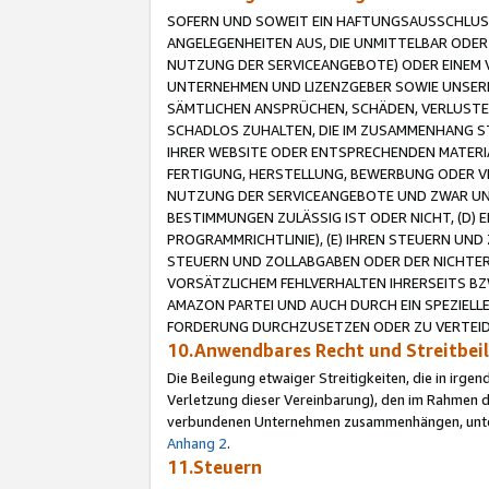
SOFERN UND SOWEIT EIN HAFTUNGSAUSSCHLUSS
ANGELEGENHEITEN AUS, DIE UNMITTELBAR ODER 
NUTZUNG DER SERVICEANGEBOTE) ODER EINEM V
UNTERNEHMEN UND LIZENZGEBER SOWIE UNSERE 
SÄMTLICHEN ANSPRÜCHEN, SCHÄDEN, VERLUSTE
SCHADLOS ZUHALTEN, DIE IM ZUSAMMENHANG STE
IHRER WEBSITE ODER ENTSPRECHENDEN MATERIA
FERTIGUNG, HERSTELLUNG, BEWERBUNG ODER VE
NUTZUNG DER SERVICEANGEBOTE UND ZWAR UN
BESTIMMUNGEN ZULÄSSIG IST ODER NICHT, (D) 
PROGRAMMRICHTLINIE), (E) IHREN STEUERN UN
STEUERN UND ZOLLABGABEN ODER DER NICHTER
VORSÄTZLICHEM FEHLVERHALTEN IHRERSEITS BZ
AMAZON PARTEI UND AUCH DURCH EIN SPEZIELL
FORDERUNG DURCHZUSETZEN ODER ZU VERTEIDI
10.Anwendbares Recht und Streitbe
Die Beilegung etwaiger Streitigkeiten, die in irg
Verletzung dieser Vereinbarung), den im Rahmen d
verbundenen Unternehmen zusammenhängen, unterl
Anhang 2
.
11.Steuern