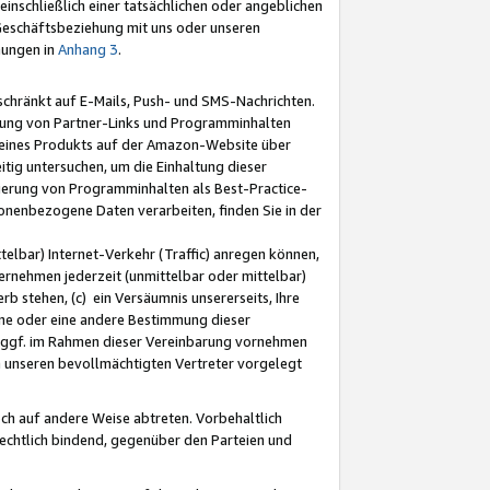
nschließlich einer tatsächlichen oder angeblichen
Geschäftsbeziehung mit uns oder unseren
mungen in
Anhang 3
.
schränkt auf E-Mails, Push- und SMS-Nachrichten.
ellung von Partner-Links und Programminhalten
 eines Produkts auf der Amazon-Website über
tig untersuchen, um die Einhaltung dieser
ntierung von Programminhalten als Best-Practice-
sonenbezogene Daten verarbeiten, finden Sie in der
telbar) Internet-Verkehr (Traffic) anregen können,
rnehmen jederzeit (unmittelbar oder mittelbar)
b stehen, (c) ein Versäumnis unsererseits, Ihre
fene oder eine andere Bestimmung dieser
r ggf. im Rahmen dieser Vereinbarung vornehmen
ch unseren bevollmächtigten Vertreter vorgelegt
ch auf andere Weise abtreten. Vorbehaltlich
rechtlich bindend, gegenüber den Parteien und