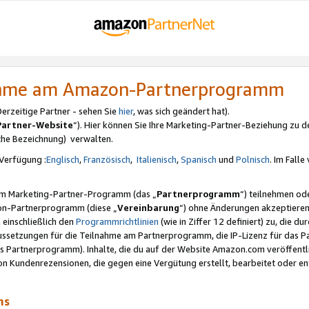
nahme am Amazon-Partnerprogramm
rzeitige Partner - sehen Sie
hier
, was sich geändert hat).
Partner-Website
“). Hier können Sie Ihre Marketing-Partner-Beziehung zu d
iche Bezeichnung) verwalten.
Verfügung :
Englisch
,
Französisch
,
Italienisch
,
Spanisch
und
Polnisch
. Im Fall
erem Marketing-Partner-Programm (das „
Partnerprogramm
“) teilnehmen od
on-Partnerprogramm (diese „
Vereinbarung
“) ohne Änderungen akzeptieren
 einschließlich den
Programmrichtlinien
(wie in Ziffer 12 definiert) zu, die 
raussetzungen für die Teilnahme am Partnerprogramm, die IP-Lizenz für das
s Partnerprogramm). Inhalte, die du auf der Website Amazon.com veröffentl
n Kundenrezensionen, die gegen eine Vergütung erstellt, bearbeitet oder ent
mms