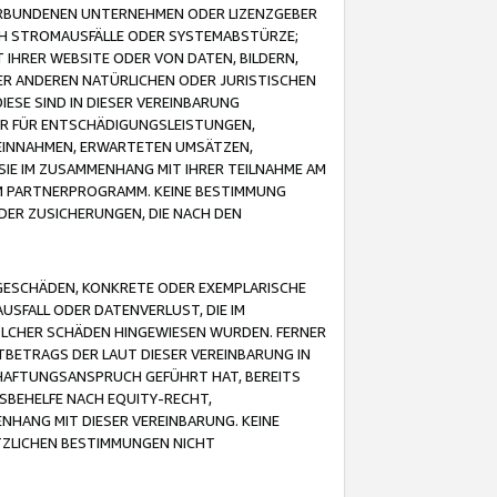
VERBUNDENEN UNTERNEHMEN ODER LIZENZGEBER
ICH STROMAUSFÄLLE ODER SYSTEMABSTÜRZE;
IHRER WEBSITE ODER VON DATEN, BILDERN,
ER ANDEREN NATÜRLICHEN ODER JURISTISCHEN
ESE SIND IN DIESER VEREINBARUNG
R FÜR ENTSCHÄDIGUNGSLEISTUNGEN,
EINNAHMEN, ERWARTETEN UMSÄTZEN,
SIE IM ZUSAMMENHANG MIT IHRER TEILNAHME AM
M PARTNERPROGRAMM. KEINE BESTIMMUNG
DER ZUSICHERUNGEN, DIE NACH DEN
GESCHÄDEN, KONKRETE ODER EXEMPLARISCHE
SFALL ODER DATENVERLUST, DIE IM
OLCHER SCHÄDEN HINGEWIESEN WURDEN. FERNER
BETRAGS DER LAUT DIESER VEREINBARUNG IN
HAFTUNGSANSPRUCH GEFÜHRT HAT, BEREITS
SBEHELFE NACH EQUITY-RECHT,
NHANG MIT DIESER VEREINBARUNG. KEINE
TZLICHEN BESTIMMUNGEN NICHT