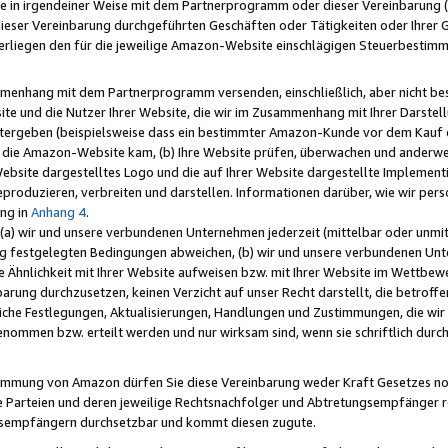
e in irgendeiner Weise mit dem Partnerprogramm oder dieser Vereinbarung (ei
ieser Vereinbarung durchgeführten Geschäften oder Tätigkeiten oder Ihrer 
liegen den für die jeweilige Amazon-Website einschlägigen Steuerbestim
mmenhang mit dem Partnerprogramm versenden, einschließlich, aber nicht be
site und die Nutzer Ihrer Website, die wir im Zusammenhang mit Ihrer Darst
itergeben (beispielsweise dass ein bestimmter Amazon-Kunde vor dem Kauf
uf die Amazon-Website kam, (b) Ihre Website prüfen, überwachen und anderwei
r Website dargestelltes Logo und die auf Ihrer Website dargestellte Impleme
reproduzieren, verbreiten und darstellen. Informationen darüber, wie wir per
ng in
Anhang 4
.
 (a) wir und unsere verbundenen Unternehmen jederzeit (mittelbar oder unmit
ng festgelegten Bedingungen abweichen, (b) wir und unsere verbundenen Unte
 Ähnlichkeit mit Ihrer Website aufweisen bzw. mit Ihrer Website im Wettbewer
barung durchzusetzen, keinen Verzicht auf unser Recht darstellt, die betrof
liche Festlegungen, Aktualisierungen, Handlungen und Zustimmungen, die wi
enommen bzw. erteilt werden und nur wirksam sind, wenn sie schriftlich dur
stimmung von Amazon dürfen Sie diese Vereinbarung weder Kraft Gesetzes no
die Parteien und deren jeweilige Rechtsnachfolger und Abtretungsempfänger 
ngsempfängern durchsetzbar und kommt diesen zugute.