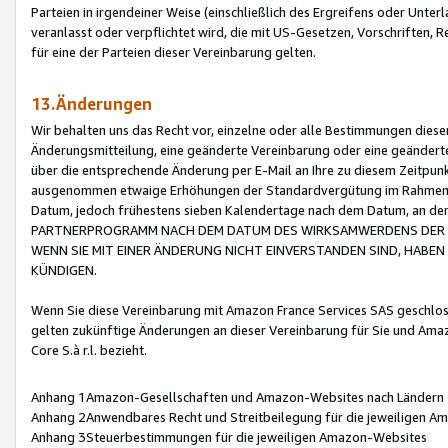
Parteien in irgendeiner Weise (einschließlich des Ergreifens oder Unt
veranlasst oder verpflichtet wird, die mit US-Gesetzen, Vorschriften,
für eine der Parteien dieser Vereinbarung gelten.
13.Änderungen
Wir behalten uns das Recht vor, einzelne oder alle Bestimmungen diese
Änderungsmitteilung, eine geänderte Vereinbarung oder eine geänderte 
über die entsprechende Änderung per E-Mail an Ihre zu diesem Zeitpun
ausgenommen etwaige Erhöhungen der Standardvergütung im Rahmen
Datum, jedoch frühestens sieben Kalendertage nach dem Datum, an de
PARTNERPROGRAMM NACH DEM DATUM DES WIRKSAMWERDENS DER Ä
WENN SIE MIT EINER ÄNDERUNG NICHT EINVERSTANDEN SIND, HABEN S
KÜNDIGEN.
Wenn Sie diese Vereinbarung mit Amazon France Services SAS geschlo
gelten zukünftige Änderungen an dieser Vereinbarung für Sie und Ama
Core S.à r.l. bezieht.
Anhang 1Amazon-Gesellschaften und Amazon-Websites nach Ländern
Anhang 2Anwendbares Recht und Streitbeilegung für die jeweiligen 
Anhang 3Steuerbestimmungen für die jeweiligen Amazon-Websites