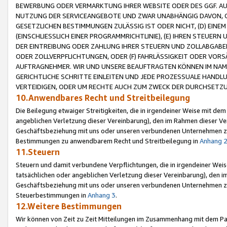
BEWERBUNG ODER VERMARKTUNG IHRER WEBSITE ODER DES GGF. AUF 
NUTZUNG DER SERVICEANGEBOTE UND ZWAR UNABHÄNGIG DAVON, O
GESETZLICHEN BESTIMMUNGEN ZULÄSSIG IST ODER NICHT, (D) EINE
(EINSCHLIESSLICH EINER PROGRAMMRICHTLINIE), (E) IHREN STEUER
DER EINTREIBUNG ODER ZAHLUNG IHRER STEUERN UND ZOLLABGAB
ODER ZOLLVERPFLICHTUNGEN, ODER (F) FAHRLÄSSIGKEIT ODER VORS
AUFTRAGNEHMER. WIR UND UNSERE BEAUFTRAGTEN KÖNNEN IM NAME
GERICHTLICHE SCHRITTE EINLEITEN UND JEDE PROZESSUALE HAND
VERTEIDIGEN, ODER UM RECHTE AUCH ZUM ZWECK DER DURCHSETZU
10.Anwendbares Recht und Streitbeilegung
Die Beilegung etwaiger Streitigkeiten, die in irgendeiner Weise mit de
angeblichen Verletzung dieser Vereinbarung), den im Rahmen dieser Ve
Geschäftsbeziehung mit uns oder unseren verbundenen Unternehmen zu
Bestimmungen zu anwendbarem Recht und Streitbeilegung in
Anhang 
11.Steuern
Steuern und damit verbundene Verpflichtungen, die in irgendeiner Wei
tatsächlichen oder angeblichen Verletzung dieser Vereinbarung), den 
Geschäftsbeziehung mit uns oder unseren verbundenen Unternehmen z
Steuerbestimmungen in
Anhang 3
.
12.Weitere Bestimmungen
Wir können von Zeit zu Zeit Mitteilungen im Zusammenhang mit dem Par