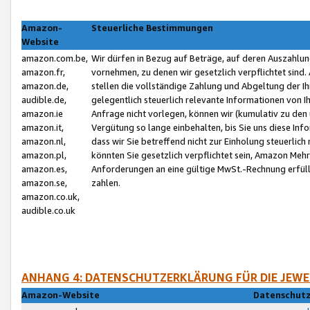
Amazon-
Steuerliche Bestimmungen
Website
amazon.com.be,
Wir dürfen in Bezug auf Beträge, auf deren Auszahlun
amazon.fr,
vornehmen, zu denen wir gesetzlich verpflichtet sind
amazon.de,
stellen die vollständige Zahlung und Abgeltung der 
audible.de,
gelegentlich steuerlich relevante Informationen von I
amazon.ie
Anfrage nicht vorlegen, können wir (kumulativ zu de
amazon.it,
Vergütung so lange einbehalten, bis Sie uns diese Inf
amazon.nl,
dass wir Sie betreffend nicht zur Einholung steuerlich 
amazon.pl,
könnten Sie gesetzlich verpflichtet sein, Amazon Meh
amazon.es,
Anforderungen an eine gültige MwSt.-Rechnung erfüllt
amazon.se,
zahlen.
amazon.co.uk,
audible.co.uk
ANHANG 4: DATENSCHUTZERKLÄRUNG FÜR DIE JEWE
Amazon-Website
Datenschutz