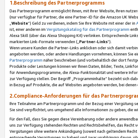
1.Beschreibung des Partnerprogramms
Das Partnerprogramm ermöglicht Ihnen, mit Ihrer Website, Ihren nutzer
(nur verfügbar für Partner, die eine Partner-ID für die Amazon UK We
„
Website
“) Geld zu verdienen, indem Sie Ihre Website mit einer der in
ist, einer anderen im
Vergütungskatalog für das Partnerprogramm
enth
Alexa Skill (über das Alexa Shopping Kit) verlinken. Entsprechende Lin
markierten Link-Formate verwenden („
Partner-Links
“).
Wenn unsere Kunden die Partner-Links anklicken oder sich damit verbi
angeboten werden, oder andere Handlungen vornehmen, können Sie eine
Partnerprogramm
näher beschrieben (und vorbehaltlich der dort festg
Produkte oder Leistungen können wir Ihnen Daten, Bilder, Texte, Linkfo
für Anwendungsprogramme, die Alexa-Funktionalität und weitere Inf
zur Verfügung stellen. Der Begriff „Programminhalte“ bezieht sich dabe
in Bezug auf Produkte, die auf Websites angeboten werden, bei denen 
2.Compliance-Anforderungen für das Partnerprog
Ihre Teilnahme am Partnerprogramm und der Bezug einer Vergütung setz
Sie sind verpflichtet, uns umgehend alle Informationen zu geben, die w
Für den Fall, dass Sie gegen diese Vereinbarung oder andere anwendba
uns zur Verfügung stehenden Rechten und Rechtsbehelfen, das Recht vo
Vergütungen ohne weitere Ankündigung (soweit nach geltendem Recht z
entsprechende Vergütungen zu haben) und zwar unabhängig davon, ob 