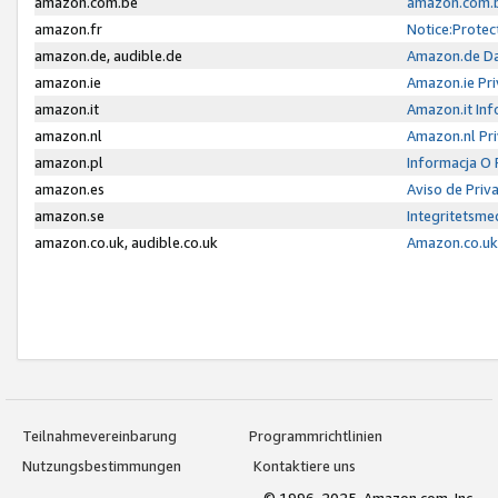
amazon.com.be
amazon.com.b
amazon.fr
Notice:Protec
amazon.de, audible.de
Amazon.de Da
amazon.ie
Amazon.ie Pri
amazon.it
Amazon.it Inf
amazon.nl
Amazon.nl Pri
amazon.pl
Informacja O
amazon.es
Aviso de Priv
amazon.se
Integritetsm
amazon.co.uk, audible.co.uk
Amazon.co.uk 
Teilnahmevereinbarung
Programmrichtlinien
Nutzungsbestimmungen
Kontaktiere uns