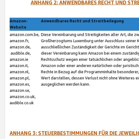
ANHANG 2: ANWENDBARES RECHT UND STRE
Amazon-
Anwendbares Recht und Streitbeilegung
Website
amazon.com.be,
Diese Vereinbarung und Streitigkeiten aller Art, die 
amazon.fr,
Großherzogtums Luxemburg unter Ausschluss seiner Kol
amazon.de,
ausschließlichen Zuständigkeit der Gerichte im Geri
audible.de,
dieser Vereinbarung kann Amazon bei einem zuständig
amazon.ie
Rechtsschutz wegen einer tatsächlichen oder angebli
amazon.it,
Amazon oder einer anderen natürlichen oder juristisc
amazon.nl,
Rechte in Bezug auf die Programminhalte besonderer,
amazon.pl,
Wert darstellen, dessen Verlust nicht ohne Weiteres e
amazon.es,
ausgeglichen werden kann.
amazon.se,
amazon.co.uk,
audible.co.uk
ANHANG 3: STEUERBESTIMMUNGEN FÜR DIE JEWEIL