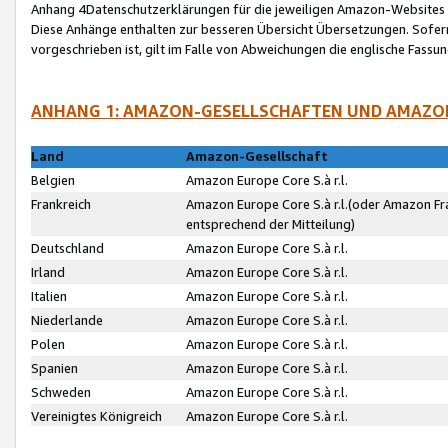
Anhang 4Datenschutzerklärungen für die jeweiligen Amazon-Websites
Diese Anhänge enthalten zur besseren Übersicht Übersetzungen. Sofe
vorgeschrieben ist, gilt im Falle von Abweichungen die englische Fass
ANHANG 1: AMAZON-GESELLSCHAFTEN UND AMAZO
Land
Amazon-Gesellschaft
Belgien
Amazon Europe Core S.à r.l.
Frankreich
Amazon Europe Core S.à r.l.(oder Amazon Fr
entsprechend der Mitteilung)
Deutschland
Amazon Europe Core S.à r.l.
Irland
Amazon Europe Core S.à r.l.
Italien
Amazon Europe Core S.à r.l.
Niederlande
Amazon Europe Core S.à r.l.
Polen
Amazon Europe Core S.à r.l.
Spanien
Amazon Europe Core S.à r.l.
Schweden
Amazon Europe Core S.à r.l.
Vereinigtes Königreich
Amazon Europe Core S.à r.l.