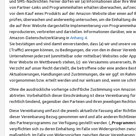
und SMS-Nachrichten. Ferner dürfen wir (a) Informationen über Ihre We
von Partner-Links und Programminhalten erhalten überwachen, aufzei
vor dem Kauf eines Produkts auf der Amazon-Website über einen auf Ih
prüfen, überwachen und anderweitig untersuchen, um die Einhaltung dies
die auf Ihrer Website dargestellte Implementierung von Programminhalt
reproduzieren, verbreiten und darstellen. Informationen darüber, wie w
Amazon-Datenschutzerklärung in
Anhang 4
.
Sie bestätigen und sind damit einverstanden, dass (a) wir und unsere 
(Traffic) anregen können, zu Bedingungen, die von den in dieser Vere
Unternehmen jederzeit (unmittelbar oder mittelbar) Websites oder Appl
Ihrer Website im Wettbewerb stehen, (c) ein Versäumnis unsererseits, I
Verzicht auf unser Recht darstellt, die betroffene oder eine andere B
Aktualisierungen, Handlungen und Zustimmungen, die wir ggf. im Rahme
vorgenommen bzw. erteilt werden und nur wirksam sind, wenn sie schri
Ohne die ausdrückliche vorherige schriftliche Zustimmung von Amazon
abtreten. Vorbehaltlich dieser Einschränkung ist diese Vereinbarung f
rechtlich bindend, gegenüber den Parteien und ihren jeweiligen Rech
Diese Vereinbarung umfasst die jeweils aktuellste Fassung aller Richtli
dieser Vereinbarung Bezug genommen wird und alle anderen Richtlinie
des Partnerprogramms zur Verfügung gestellt werden („
Programmric
verpflichten sich zu deren Einhaltung. Im Falle von Widersprüchen zwi
maßgeblich. Im Falle von Widersprüchen zwischen dieser Vereinbarun