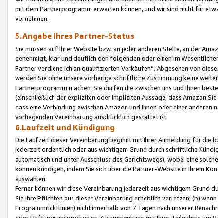
mit dem Partnerprogramm erwarten können, und wir sind nicht für etwa
vornehmen.
5.Angabe Ihres Partner-Status
Sie müssen auf Ihrer Website bzw. an jeder anderen Stelle, an der Am
genehmigt, klar und deutlich den folgenden oder einen im Wesentlichen
Partner verdiene ich an qualifizierten Verkäufen“. Abgesehen von die
werden Sie ohne unsere vorherige schriftliche Zustimmung keine weite
Partnerprogramm machen. Sie dürfen die zwischen uns und Ihnen best
(einschließlich der expliziten oder impliziten Aussage, dass Amazon Si
dass eine Verbindung zwischen Amazon und Ihnen oder einer anderen natü
vorliegenden Vereinbarung ausdrücklich gestattet ist.
6.Laufzeit und Kündigung
Die Laufzeit dieser Vereinbarung beginnt mit Ihrer Anmeldung für die 
jederzeit ordentlich oder aus wichtigem Grund durch schriftliche Kündi
automatisch und unter Ausschluss des Gerichtswegs), wobei eine solch
können kündigen, indem Sie sich über die Partner-Website in Ihrem Ko
auswählen.
Ferner können wir diese Vereinbarung jederzeit aus wichtigem Grund dur
Sie Ihre Pflichten aus dieser Vereinbarung erheblich verletzen; (b) wen
Programmrichtlinien) nicht innerhalb von 7 Tagen nach unserer Benachr
oder Haftungsansprüchen im Zusammenhang mit Ihrer Teilnahme am Pa