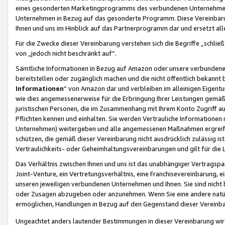
eines gesonderten Marketingprogramms des verbundenen Unternehmens
Unternehmen in Bezug auf das gesonderte Programm. Diese Vereinbarung
Ihnen und uns im Hinblick auf das Partnerprogramm dar und ersetzt al
Für die Zwecke dieser Vereinbarung verstehen sich die Begriffe „schließ
von „jedoch nicht beschränkt auf“.
Sämtliche Informationen in Bezug auf Amazon oder unsere verbunde
bereitstellen oder zugänglich machen und die nicht öffentlich bekannt bz
Informationen
“ von Amazon dar und verbleiben im alleinigen Eigent
wie dies angemessenerweise für die Erbringung Ihrer Leistungen gemäß d
juristischen Personen, die im Zusammenhang mit Ihrem Konto Zugriff au
Pflichten kennen und einhalten. Sie werden Vertrauliche Informationen 
Unternehmen) weitergeben und alle angemessenen Maßnahmen ergreifen
schützen, die gemäß dieser Vereinbarung nicht ausdrücklich zulässig is
Vertraulichkeits- oder Geheimhaltungsvereinbarungen und gilt für die
Das Verhältnis zwischen Ihnen und uns ist das unabhängiger Vertragspa
Joint-Venture, ein Vertretungsverhältnis, eine Franchisevereinbarung, 
unseren jeweiligen verbundenen Unternehmen und Ihnen. Sie sind ni
oder Zusagen abzugeben oder anzunehmen. Wenn Sie eine andere natürli
ermöglichen, Handlungen in Bezug auf den Gegenstand dieser Vereinbar
Ungeachtet anders lautender Bestimmungen in dieser Vereinbarung wird