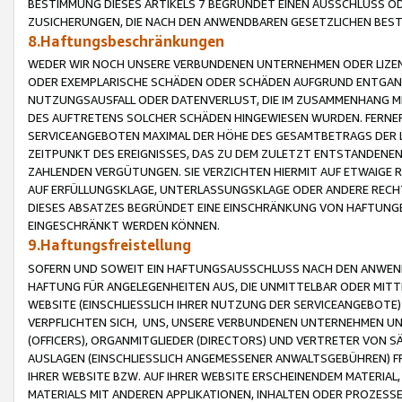
BESTIMMUNG DIESES ARTIKELS 7 BEGRÜNDET EINEN AUSSCHLUSS 
ZUSICHERUNGEN, DIE NACH DEN ANWENDBAREN GESETZLICHEN BE
8.Haftungsbeschränkungen
WEDER WIR NOCH UNSERE VERBUNDENEN UNTERNEHMEN ODER LIZEN
ODER EXEMPLARISCHE SCHÄDEN ODER SCHÄDEN AUFGRUND ENTGANG
NUTZUNGSAUSFALL ODER DATENVERLUST, DIE IM ZUSAMMENHANG MI
DES AUFTRETENS SOLCHER SCHÄDEN HINGEWIESEN WURDEN. FERN
SERVICEANGEBOTEN MAXIMAL DER HÖHE DES GESAMTBETRAGS DER 
ZEITPUNKT DES EREIGNISSES, DAS ZU DEM ZULETZT ENTSTANDENE
ZAHLENDEN VERGÜTUNGEN. SIE VERZICHTEN HIERMIT AUF ETWAIGE 
AUF ERFÜLLUNGSKLAGE, UNTERLASSUNGSKLAGE ODER ANDERE RECHT
DIESES ABSATZES BEGRÜNDET EINE EINSCHRÄNKUNG VON HAFTUNG
EINGESCHRÄNKT WERDEN KÖNNEN.
9.Haftungsfreistellung
SOFERN UND SOWEIT EIN HAFTUNGSAUSSCHLUSS NACH DEN ANWENDB
HAFTUNG FÜR ANGELEGENHEITEN AUS, DIE UNMITTELBAR ODER MITT
WEBSITE (EINSCHLIESSLICH IHRER NUTZUNG DER SERVICEANGEBOTE)
VERPFLICHTEN SICH, UNS, UNSERE VERBUNDENEN UNTERNEHMEN UN
(OFFICERS), ORGANMITGLIEDER (DIRECTORS) UND VERTRETER VON 
AUSLAGEN (EINSCHLIESSLICH ANGEMESSENER ANWALTSGEBÜHREN) FR
IHRER WEBSITE BZW. AUF IHRER WEBSITE ERSCHEINENDEM MATERIAL
MATERIALS MIT ANDEREN APPLIKATIONEN, INHALTEN ODER PROZESSE