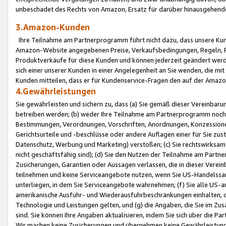
unbeschadet des Rechts von Amazon, Ersatz für darüber hinausgehen
3.Amazon-Kunden
Ihre Teilnahme am Partnerprogramm führt nicht dazu, dass unsere Kun
Amazon-Website angegebenen Preise, Verkaufsbedingungen, Regeln, Ri
Produktverkäufe für diese Kunden und können jederzeit geändert werde
sich einer unserer Kunden in einer Angelegenheit an Sie wenden, die 
Kunden mitteilen, dass er für Kundenservice-Fragen den auf der Ama
4.Gewährleistungen
Sie gewährleisten und sichern zu, dass (a) Sie gemäß dieser Vereinba
betreiben werden; (b) weder Ihre Teilnahme am Partnerprogramm noch d
Bestimmungen, Verordnungen, Vorschriften, Anordnungen, Konzessionen,
Gerichtsurteile und -beschlüsse oder andere Auflagen einer für Sie zu
Datenschutz, Werbung und Marketing) verstoßen; (c) Sie rechtswirksam 
nicht geschäftsfähig sind); (d) Sie den Nutzen der Teilnahme am Partne
Zusicherungen, Garantien oder Aussagen verlassen, die in dieser Verein
teilnehmen und keine Serviceangebote nutzen, wenn Sie US-Handelssa
unterliegen, in dem Sie Serviceangebote wahrnehmen; (f) Sie alle US
amerikanische Ausfuhr- und Wiederausfuhrbeschränkungen einhalten, 
Technologie und Leistungen gelten, und (g) die Angaben, die Sie im 
sind. Sie können Ihre Angaben aktualisieren, indem Sie sich über die 
Wir machen keine Zusicherungen und übernehmen keine Gewährleistun