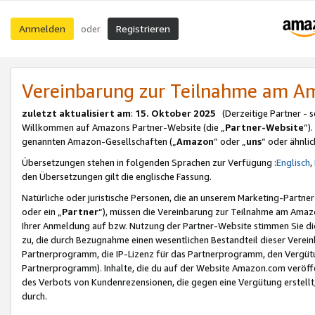
Anmelden
Registrieren
oder
Vereinbarung zur Teilnahme am 
zuletzt aktualisiert am
:
15. Oktober 2025
(Derzeitige Partner - 
Willkommen auf Amazons Partner-Website (die „
Partner-Website
“)
genannten Amazon-Gesellschaften („
Amazon
“ oder „
uns
“ oder ähnli
Übersetzungen stehen in folgenden Sprachen zur Verfügung :
Englisch
,
den Übersetzungen gilt die englische Fassung.
Natürliche oder juristische Personen, die an unserem Marketing-Partn
oder ein „
Partner
“), müssen die Vereinbarung zur Teilnahme am Ama
Ihrer Anmeldung auf bzw. Nutzung der Partner-Website stimmen Sie die
zu, die durch Bezugnahme einen wesentlichen Bestandteil dieser Verei
Partnerprogramm, die IP-Lizenz für das Partnerprogramm, den Vergütu
Partnerprogramm). Inhalte, die du auf der Website Amazon.com veröffe
des Verbots von Kundenrezensionen, die gegen eine Vergütung erstellt, 
durch.