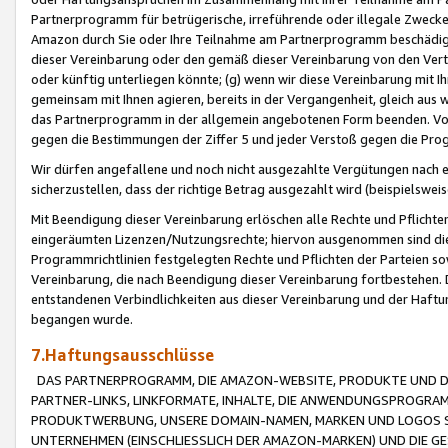
Partnerprogramm für betrügerische, irreführende oder illegale Zwecke
Amazon durch Sie oder Ihre Teilnahme am Partnerprogramm beschädig
dieser Vereinbarung oder den gemäß dieser Vereinbarung von den Vertr
oder künftig unterliegen könnte; (g) wenn wir diese Vereinbarung mit I
gemeinsam mit Ihnen agieren, bereits in der Vergangenheit, gleich aus
das Partnerprogramm in der allgemein angebotenen Form beenden. Vors
gegen die Bestimmungen der Ziffer 5 und jeder Verstoß gegen die Prog
Wir dürfen angefallene und noch nicht ausgezahlte Vergütungen nach 
sicherzustellen, dass der richtige Betrag ausgezahlt wird (beispielsw
Mit Beendigung dieser Vereinbarung erlöschen alle Rechte und Pflichte
eingeräumten Lizenzen/Nutzungsrechte; hiervon ausgenommen sind die in 
Programmrichtlinien festgelegten Rechte und Pflichten der Parteien sow
Vereinbarung, die nach Beendigung dieser Vereinbarung fortbestehen. D
entstandenen Verbindlichkeiten aus dieser Vereinbarung und der Haft
begangen wurde.
7.Haftungsausschlüsse
DAS PARTNERPROGRAMM, DIE AMAZON-WEBSITE, PRODUKTE UND DI
PARTNER-LINKS, LINKFORMATE, INHALTE, DIE ANWENDUNGSPROGR
PRODUKTWERBUNG, UNSERE DOMAIN-NAMEN, MARKEN UND LOGOS S
UNTERNEHMEN (EINSCHLIESSLICH DER AMAZON-MARKEN) UND DIE GE