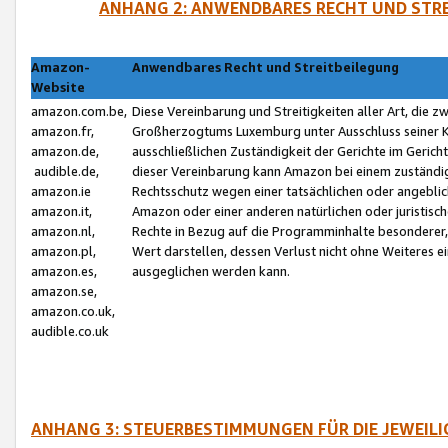
ANHANG 2: ANWENDBARES RECHT UND STRE
Amazon-
Anwendbares Recht und Streitbeilegung
Website
amazon.com.be,
Diese Vereinbarung und Streitigkeiten aller Art, die 
amazon.fr,
Großherzogtums Luxemburg unter Ausschluss seiner Kol
amazon.de,
ausschließlichen Zuständigkeit der Gerichte im Geri
audible.de,
dieser Vereinbarung kann Amazon bei einem zuständig
amazon.ie
Rechtsschutz wegen einer tatsächlichen oder angebli
amazon.it,
Amazon oder einer anderen natürlichen oder juristisc
amazon.nl,
Rechte in Bezug auf die Programminhalte besonderer,
amazon.pl,
Wert darstellen, dessen Verlust nicht ohne Weiteres e
amazon.es,
ausgeglichen werden kann.
amazon.se,
amazon.co.uk,
audible.co.uk
ANHANG 3: STEUERBESTIMMUNGEN FÜR DIE JEWEIL