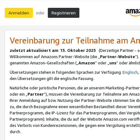
Anmelden
Registrieren
oder
Vereinbarung zur Teilnahme am 
zuletzt aktualisiert am
:
15. Oktober 2025
(Derzeitige Partner - 
Willkommen auf Amazons Partner-Website (die „
Partner-Website
“)
genannten Amazon-Gesellschaften („
Amazon
“ oder „
uns
“ oder ähnli
Übersetzungen stehen in folgenden Sprachen zur Verfügung :
Englisch
,
den Übersetzungen gilt die englische Fassung.
Natürliche oder juristische Personen, die an unserem Marketing-Partn
oder ein „
Partner
“), müssen die Vereinbarung zur Teilnahme am Ama
Ihrer Anmeldung auf bzw. Nutzung der Partner-Website stimmen Sie die
zu, die durch Bezugnahme einen wesentlichen Bestandteil dieser Verei
Partnerprogramm, die IP-Lizenz für das Partnerprogramm, den Vergütu
Partnerprogramm). Inhalte, die du auf der Website Amazon.com veröffe
des Verbots von Kundenrezensionen, die gegen eine Vergütung erstellt, 
durch.