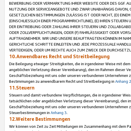
BEWERBUNG ODER VERMARKTUNG IHRER WEBSITE ODER DES GGF. AUF 
NUTZUNG DER SERVICEANGEBOTE UND ZWAR UNABHÄNGIG DAVON, O
GESETZLICHEN BESTIMMUNGEN ZULÄSSIG IST ODER NICHT, (D) EINE
(EINSCHLIESSLICH EINER PROGRAMMRICHTLINIE), (E) IHREN STEUER
DER EINTREIBUNG ODER ZAHLUNG IHRER STEUERN UND ZOLLABGAB
ODER ZOLLVERPFLICHTUNGEN, ODER (F) FAHRLÄSSIGKEIT ODER VORS
AUFTRAGNEHMER. WIR UND UNSERE BEAUFTRAGTEN KÖNNEN IM NAME
GERICHTLICHE SCHRITTE EINLEITEN UND JEDE PROZESSUALE HAND
VERTEIDIGEN, ODER UM RECHTE AUCH ZUM ZWECK DER DURCHSETZU
10.Anwendbares Recht und Streitbeilegung
Die Beilegung etwaiger Streitigkeiten, die in irgendeiner Weise mit de
angeblichen Verletzung dieser Vereinbarung), den im Rahmen dieser Ve
Geschäftsbeziehung mit uns oder unseren verbundenen Unternehmen zu
Bestimmungen zu anwendbarem Recht und Streitbeilegung in
Anhang 
11.Steuern
Steuern und damit verbundene Verpflichtungen, die in irgendeiner Wei
tatsächlichen oder angeblichen Verletzung dieser Vereinbarung), den 
Geschäftsbeziehung mit uns oder unseren verbundenen Unternehmen z
Steuerbestimmungen in
Anhang 3
.
12.Weitere Bestimmungen
Wir können von Zeit zu Zeit Mitteilungen im Zusammenhang mit dem Par