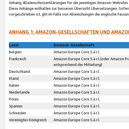
Anhang 4Datenschutzerklärungen für die jeweiligen Amazon-Websites
Diese Anhänge enthalten zur besseren Übersicht Übersetzungen. Sofe
vorgeschrieben ist, gilt im Falle von Abweichungen die englische Fass
ANHANG 1: AMAZON-GESELLSCHAFTEN UND AMAZO
Land
Amazon-Gesellschaft
Belgien
Amazon Europe Core S.à r.l.
Frankreich
Amazon Europe Core S.à r.l.(oder Amazon Fr
entsprechend der Mitteilung)
Deutschland
Amazon Europe Core S.à r.l.
Irland
Amazon Europe Core S.à r.l.
Italien
Amazon Europe Core S.à r.l.
Niederlande
Amazon Europe Core S.à r.l.
Polen
Amazon Europe Core S.à r.l.
Spanien
Amazon Europe Core S.à r.l.
Schweden
Amazon Europe Core S.à r.l.
Vereinigtes Königreich
Amazon Europe Core S.à r.l.