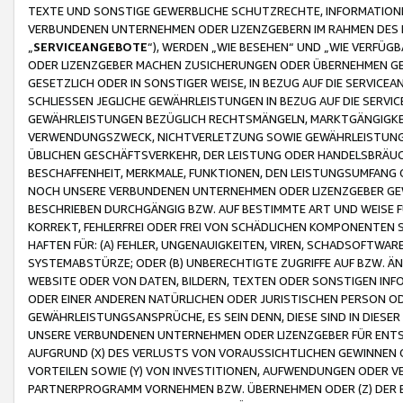
TEXTE UND SONSTIGE GEWERBLICHE SCHUTZRECHTE, INFORMATIONE
VERBUNDENEN UNTERNEHMEN ODER LIZENZGEBERN IM RAHMEN DES
„
SERVICEANGEBOTE
“), WERDEN „WIE BESEHEN“ UND „WIE VERFÜ
ODER LIZENZGEBER MACHEN ZUSICHERUNGEN ODER ÜBERNEHMEN GEW
GESETZLICH ODER IN SONSTIGER WEISE, IN BEZUG AUF DIE SERVI
SCHLIESSEN JEGLICHE GEWÄHRLEISTUNGEN IN BEZUG AUF DIE SERVI
GEWÄHRLEISTUNGEN BEZÜGLICH RECHTSMÄNGELN, MARKTGÄNGIGKEIT
VERWENDUNGSZWECK, NICHTVERLETZUNG SOWIE GEWÄHRLEISTUNGEN 
ÜBLICHEN GESCHÄFTSVERKEHR, DER LEISTUNG ODER HANDELSBRÄUCH
BESCHAFFENHEIT, MERKMALE, FUNKTIONEN, DEN LEISTUNGSUMFANG 
NOCH UNSERE VERBUNDENEN UNTERNEHMEN ODER LIZENZGEBER GEWÄ
BESCHRIEBEN DURCHGÄNGIG BZW. AUF BESTIMMTE ART UND WEISE
KORREKT, FEHLERFREI ODER FREI VON SCHÄDLICHEN KOMPONENTEN
HAFTEN FÜR: (A) FEHLER, UNGENAUIGKEITEN, VIREN, SCHADSOFTW
SYSTEMABSTÜRZE; ODER (B) UNBERECHTIGTE ZUGRIFFE AUF BZW. 
WEBSITE ODER VON DATEN, BILDERN, TEXTEN ODER SONSTIGEN INF
ODER EINER ANDEREN NATÜRLICHEN ODER JURISTISCHEN PERSON OD
GEWÄHRLEISTUNGSANSPRÜCHE, ES SEIN DENN, DIESE SIND IN DIES
UNSERE VERBUNDENEN UNTERNEHMEN ODER LIZENZGEBER FÜR EN
AUFGRUND (X) DES VERLUSTS VON VORAUSSICHTLICHEN GEWINNEN
VORTEILEN SOWIE (Y) VON INVESTITIONEN, AUFWENDUNGEN ODER VE
PARTNERPROGRAMM VORNEHMEN BZW. ÜBERNEHMEN ODER (Z) DER 