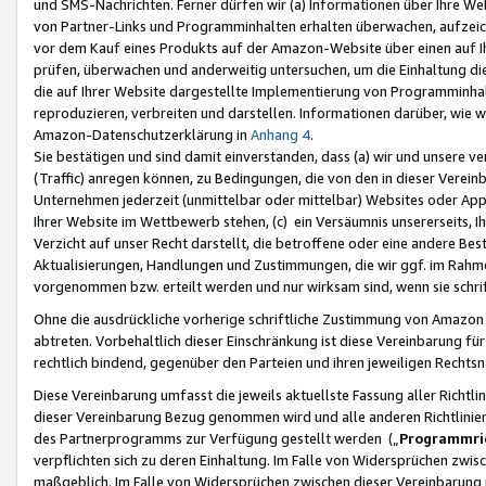
und SMS-Nachrichten. Ferner dürfen wir (a) Informationen über Ihre We
von Partner-Links und Programminhalten erhalten überwachen, aufzei
vor dem Kauf eines Produkts auf der Amazon-Website über einen auf Ih
prüfen, überwachen und anderweitig untersuchen, um die Einhaltung dies
die auf Ihrer Website dargestellte Implementierung von Programminhalt
reproduzieren, verbreiten und darstellen. Informationen darüber, wie w
Amazon-Datenschutzerklärung in
Anhang 4
.
Sie bestätigen und sind damit einverstanden, dass (a) wir und unsere 
(Traffic) anregen können, zu Bedingungen, die von den in dieser Vere
Unternehmen jederzeit (unmittelbar oder mittelbar) Websites oder Appl
Ihrer Website im Wettbewerb stehen, (c) ein Versäumnis unsererseits, I
Verzicht auf unser Recht darstellt, die betroffene oder eine andere B
Aktualisierungen, Handlungen und Zustimmungen, die wir ggf. im Rahme
vorgenommen bzw. erteilt werden und nur wirksam sind, wenn sie schri
Ohne die ausdrückliche vorherige schriftliche Zustimmung von Amazon
abtreten. Vorbehaltlich dieser Einschränkung ist diese Vereinbarung f
rechtlich bindend, gegenüber den Parteien und ihren jeweiligen Rech
Diese Vereinbarung umfasst die jeweils aktuellste Fassung aller Richtli
dieser Vereinbarung Bezug genommen wird und alle anderen Richtlinie
des Partnerprogramms zur Verfügung gestellt werden („
Programmric
verpflichten sich zu deren Einhaltung. Im Falle von Widersprüchen zwi
maßgeblich. Im Falle von Widersprüchen zwischen dieser Vereinbarun