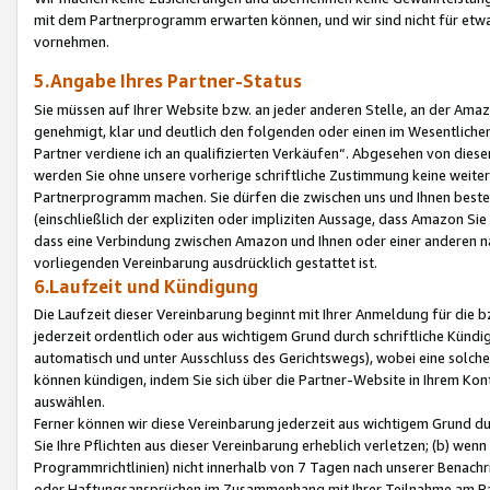
mit dem Partnerprogramm erwarten können, und wir sind nicht für etwa
vornehmen.
5.Angabe Ihres Partner-Status
Sie müssen auf Ihrer Website bzw. an jeder anderen Stelle, an der Am
genehmigt, klar und deutlich den folgenden oder einen im Wesentlichen
Partner verdiene ich an qualifizierten Verkäufen“. Abgesehen von die
werden Sie ohne unsere vorherige schriftliche Zustimmung keine weite
Partnerprogramm machen. Sie dürfen die zwischen uns und Ihnen best
(einschließlich der expliziten oder impliziten Aussage, dass Amazon Si
dass eine Verbindung zwischen Amazon und Ihnen oder einer anderen natü
vorliegenden Vereinbarung ausdrücklich gestattet ist.
6.Laufzeit und Kündigung
Die Laufzeit dieser Vereinbarung beginnt mit Ihrer Anmeldung für die 
jederzeit ordentlich oder aus wichtigem Grund durch schriftliche Kündi
automatisch und unter Ausschluss des Gerichtswegs), wobei eine solch
können kündigen, indem Sie sich über die Partner-Website in Ihrem Ko
auswählen.
Ferner können wir diese Vereinbarung jederzeit aus wichtigem Grund dur
Sie Ihre Pflichten aus dieser Vereinbarung erheblich verletzen; (b) wen
Programmrichtlinien) nicht innerhalb von 7 Tagen nach unserer Benachr
oder Haftungsansprüchen im Zusammenhang mit Ihrer Teilnahme am Pa