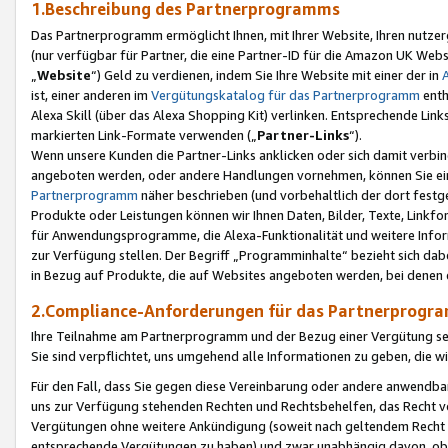
1.Beschreibung des Partnerprogramms
Das Partnerprogramm ermöglicht Ihnen, mit Ihrer Website, Ihren nutzer
(nur verfügbar für Partner, die eine Partner-ID für die Amazon UK We
„
Website
“) Geld zu verdienen, indem Sie Ihre Website mit einer der in
ist, einer anderen im
Vergütungskatalog für das Partnerprogramm
enth
Alexa Skill (über das Alexa Shopping Kit) verlinken. Entsprechende Lin
markierten Link-Formate verwenden („
Partner-Links
“).
Wenn unsere Kunden die Partner-Links anklicken oder sich damit verbi
angeboten werden, oder andere Handlungen vornehmen, können Sie eine
Partnerprogramm
näher beschrieben (und vorbehaltlich der dort festg
Produkte oder Leistungen können wir Ihnen Daten, Bilder, Texte, Linkfo
für Anwendungsprogramme, die Alexa-Funktionalität und weitere Inf
zur Verfügung stellen. Der Begriff „Programminhalte“ bezieht sich dabe
in Bezug auf Produkte, die auf Websites angeboten werden, bei denen 
2.Compliance-Anforderungen für das Partnerprog
Ihre Teilnahme am Partnerprogramm und der Bezug einer Vergütung setz
Sie sind verpflichtet, uns umgehend alle Informationen zu geben, die w
Für den Fall, dass Sie gegen diese Vereinbarung oder andere anwendba
uns zur Verfügung stehenden Rechten und Rechtsbehelfen, das Recht vo
Vergütungen ohne weitere Ankündigung (soweit nach geltendem Recht z
entsprechende Vergütungen zu haben) und zwar unabhängig davon, ob 