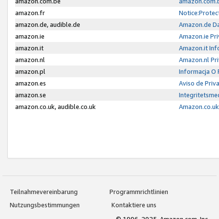
amazon.com.be
amazon.com.b
amazon.fr
Notice:Protec
amazon.de, audible.de
Amazon.de Da
amazon.ie
Amazon.ie Pri
amazon.it
Amazon.it Inf
amazon.nl
Amazon.nl Pri
amazon.pl
Informacja O
amazon.es
Aviso de Priv
amazon.se
Integritetsm
amazon.co.uk, audible.co.uk
Amazon.co.uk 
Teilnahmevereinbarung
Programmrichtlinien
Nutzungsbestimmungen
Kontaktiere uns