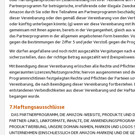
Partnerprogramm für betrügerische, irreführende oder illegale Zwecke
Amazon durch Sie oder Ihre Teilnahme am Partnerprogramm beschädig
dieser Vereinbarung oder den gemäß dieser Vereinbarung von den Vertr
oder künftig unterliegen könnte; (g) wenn wir diese Vereinbarung mit I
gemeinsam mit Ihnen agieren, bereits in der Vergangenheit, gleich aus
das Partnerprogramm in der allgemein angebotenen Form beenden. Vors
gegen die Bestimmungen der Ziffer 5 und jeder Verstoß gegen die Prog
Wir dürfen angefallene und noch nicht ausgezahlte Vergütungen nach 
sicherzustellen, dass der richtige Betrag ausgezahlt wird (beispielsw
Mit Beendigung dieser Vereinbarung erlöschen alle Rechte und Pflichte
eingeräumten Lizenzen/Nutzungsrechte; hiervon ausgenommen sind die in 
Programmrichtlinien festgelegten Rechte und Pflichten der Parteien sow
Vereinbarung, die nach Beendigung dieser Vereinbarung fortbestehen. D
entstandenen Verbindlichkeiten aus dieser Vereinbarung und der Haft
begangen wurde.
7.Haftungsausschlüsse
DAS PARTNERPROGRAMM, DIE AMAZON-WEBSITE, PRODUKTE UND DI
PARTNER-LINKS, LINKFORMATE, INHALTE, DIE ANWENDUNGSPROGR
PRODUKTWERBUNG, UNSERE DOMAIN-NAMEN, MARKEN UND LOGOS S
UNTERNEHMEN (EINSCHLIESSLICH DER AMAZON-MARKEN) UND DIE GE