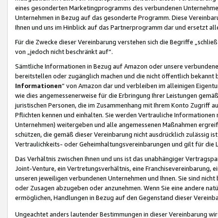
eines gesonderten Marketingprogramms des verbundenen Unternehmens
Unternehmen in Bezug auf das gesonderte Programm. Diese Vereinbarung
Ihnen und uns im Hinblick auf das Partnerprogramm dar und ersetzt al
Für die Zwecke dieser Vereinbarung verstehen sich die Begriffe „schließ
von „jedoch nicht beschränkt auf“.
Sämtliche Informationen in Bezug auf Amazon oder unsere verbunde
bereitstellen oder zugänglich machen und die nicht öffentlich bekannt bz
Informationen
“ von Amazon dar und verbleiben im alleinigen Eigent
wie dies angemessenerweise für die Erbringung Ihrer Leistungen gemäß d
juristischen Personen, die im Zusammenhang mit Ihrem Konto Zugriff au
Pflichten kennen und einhalten. Sie werden Vertrauliche Informationen 
Unternehmen) weitergeben und alle angemessenen Maßnahmen ergreifen
schützen, die gemäß dieser Vereinbarung nicht ausdrücklich zulässig is
Vertraulichkeits- oder Geheimhaltungsvereinbarungen und gilt für die
Das Verhältnis zwischen Ihnen und uns ist das unabhängiger Vertragspa
Joint-Venture, ein Vertretungsverhältnis, eine Franchisevereinbarung, 
unseren jeweiligen verbundenen Unternehmen und Ihnen. Sie sind ni
oder Zusagen abzugeben oder anzunehmen. Wenn Sie eine andere natürli
ermöglichen, Handlungen in Bezug auf den Gegenstand dieser Vereinbar
Ungeachtet anders lautender Bestimmungen in dieser Vereinbarung wird