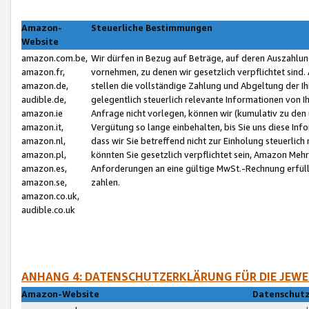
Amazon-
Steuerliche Bestimmungen
Website
amazon.com.be,
Wir dürfen in Bezug auf Beträge, auf deren Auszahlun
amazon.fr,
vornehmen, zu denen wir gesetzlich verpflichtet sind
amazon.de,
stellen die vollständige Zahlung und Abgeltung der 
audible.de,
gelegentlich steuerlich relevante Informationen von I
amazon.ie
Anfrage nicht vorlegen, können wir (kumulativ zu de
amazon.it,
Vergütung so lange einbehalten, bis Sie uns diese Inf
amazon.nl,
dass wir Sie betreffend nicht zur Einholung steuerlich 
amazon.pl,
könnten Sie gesetzlich verpflichtet sein, Amazon Meh
amazon.es,
Anforderungen an eine gültige MwSt.-Rechnung erfüllt
amazon.se,
zahlen.
amazon.co.uk,
audible.co.uk
ANHANG 4: DATENSCHUTZERKLÄRUNG FÜR DIE JEWE
Amazon-Website
Datenschutz