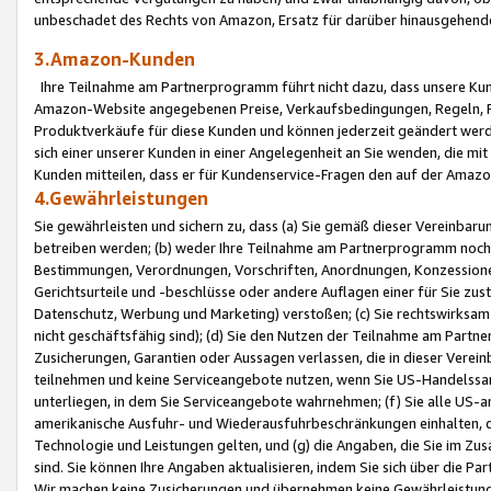
unbeschadet des Rechts von Amazon, Ersatz für darüber hinausgehen
3.Amazon-Kunden
Ihre Teilnahme am Partnerprogramm führt nicht dazu, dass unsere Kun
Amazon-Website angegebenen Preise, Verkaufsbedingungen, Regeln, Ri
Produktverkäufe für diese Kunden und können jederzeit geändert werde
sich einer unserer Kunden in einer Angelegenheit an Sie wenden, die 
Kunden mitteilen, dass er für Kundenservice-Fragen den auf der Ama
4.Gewährleistungen
Sie gewährleisten und sichern zu, dass (a) Sie gemäß dieser Vereinba
betreiben werden; (b) weder Ihre Teilnahme am Partnerprogramm noch d
Bestimmungen, Verordnungen, Vorschriften, Anordnungen, Konzessionen,
Gerichtsurteile und -beschlüsse oder andere Auflagen einer für Sie zu
Datenschutz, Werbung und Marketing) verstoßen; (c) Sie rechtswirksam 
nicht geschäftsfähig sind); (d) Sie den Nutzen der Teilnahme am Partne
Zusicherungen, Garantien oder Aussagen verlassen, die in dieser Verein
teilnehmen und keine Serviceangebote nutzen, wenn Sie US-Handelssa
unterliegen, in dem Sie Serviceangebote wahrnehmen; (f) Sie alle US
amerikanische Ausfuhr- und Wiederausfuhrbeschränkungen einhalten, 
Technologie und Leistungen gelten, und (g) die Angaben, die Sie im 
sind. Sie können Ihre Angaben aktualisieren, indem Sie sich über die 
Wir machen keine Zusicherungen und übernehmen keine Gewährleistun