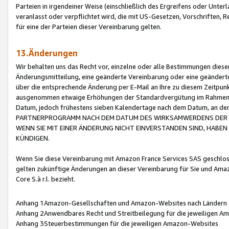
Parteien in irgendeiner Weise (einschließlich des Ergreifens oder Unt
veranlasst oder verpflichtet wird, die mit US-Gesetzen, Vorschriften,
für eine der Parteien dieser Vereinbarung gelten.
13.Änderungen
Wir behalten uns das Recht vor, einzelne oder alle Bestimmungen diese
Änderungsmitteilung, eine geänderte Vereinbarung oder eine geänderte 
über die entsprechende Änderung per E-Mail an Ihre zu diesem Zeitpun
ausgenommen etwaige Erhöhungen der Standardvergütung im Rahmen
Datum, jedoch frühestens sieben Kalendertage nach dem Datum, an de
PARTNERPROGRAMM NACH DEM DATUM DES WIRKSAMWERDENS DER Ä
WENN SIE MIT EINER ÄNDERUNG NICHT EINVERSTANDEN SIND, HABEN S
KÜNDIGEN.
Wenn Sie diese Vereinbarung mit Amazon France Services SAS geschlo
gelten zukünftige Änderungen an dieser Vereinbarung für Sie und Ama
Core S.à r.l. bezieht.
Anhang 1Amazon-Gesellschaften und Amazon-Websites nach Ländern
Anhang 2Anwendbares Recht und Streitbeilegung für die jeweiligen 
Anhang 3Steuerbestimmungen für die jeweiligen Amazon-Websites