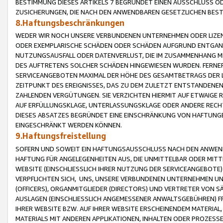
BESTIMMUNG DIESES ARTIKELS 7 BEGRÜNDET EINEN AUSSCHLUSS 
ZUSICHERUNGEN, DIE NACH DEN ANWENDBAREN GESETZLICHEN BE
8.Haftungsbeschränkungen
WEDER WIR NOCH UNSERE VERBUNDENEN UNTERNEHMEN ODER LIZEN
ODER EXEMPLARISCHE SCHÄDEN ODER SCHÄDEN AUFGRUND ENTGANG
NUTZUNGSAUSFALL ODER DATENVERLUST, DIE IM ZUSAMMENHANG MI
DES AUFTRETENS SOLCHER SCHÄDEN HINGEWIESEN WURDEN. FERN
SERVICEANGEBOTEN MAXIMAL DER HÖHE DES GESAMTBETRAGS DER 
ZEITPUNKT DES EREIGNISSES, DAS ZU DEM ZULETZT ENTSTANDENE
ZAHLENDEN VERGÜTUNGEN. SIE VERZICHTEN HIERMIT AUF ETWAIGE 
AUF ERFÜLLUNGSKLAGE, UNTERLASSUNGSKLAGE ODER ANDERE RECHT
DIESES ABSATZES BEGRÜNDET EINE EINSCHRÄNKUNG VON HAFTUNG
EINGESCHRÄNKT WERDEN KÖNNEN.
9.Haftungsfreistellung
SOFERN UND SOWEIT EIN HAFTUNGSAUSSCHLUSS NACH DEN ANWENDB
HAFTUNG FÜR ANGELEGENHEITEN AUS, DIE UNMITTELBAR ODER MITT
WEBSITE (EINSCHLIESSLICH IHRER NUTZUNG DER SERVICEANGEBOTE)
VERPFLICHTEN SICH, UNS, UNSERE VERBUNDENEN UNTERNEHMEN UN
(OFFICERS), ORGANMITGLIEDER (DIRECTORS) UND VERTRETER VON 
AUSLAGEN (EINSCHLIESSLICH ANGEMESSENER ANWALTSGEBÜHREN) FR
IHRER WEBSITE BZW. AUF IHRER WEBSITE ERSCHEINENDEM MATERIAL
MATERIALS MIT ANDEREN APPLIKATIONEN, INHALTEN ODER PROZESSE