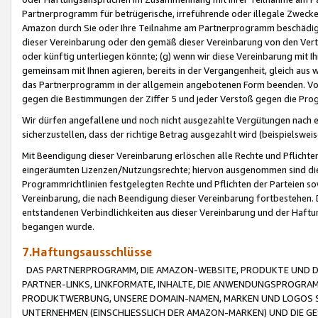
Partnerprogramm für betrügerische, irreführende oder illegale Zwecke
Amazon durch Sie oder Ihre Teilnahme am Partnerprogramm beschädig
dieser Vereinbarung oder den gemäß dieser Vereinbarung von den Vertr
oder künftig unterliegen könnte; (g) wenn wir diese Vereinbarung mit I
gemeinsam mit Ihnen agieren, bereits in der Vergangenheit, gleich aus
das Partnerprogramm in der allgemein angebotenen Form beenden. Vors
gegen die Bestimmungen der Ziffer 5 und jeder Verstoß gegen die Prog
Wir dürfen angefallene und noch nicht ausgezahlte Vergütungen nach 
sicherzustellen, dass der richtige Betrag ausgezahlt wird (beispielsw
Mit Beendigung dieser Vereinbarung erlöschen alle Rechte und Pflichte
eingeräumten Lizenzen/Nutzungsrechte; hiervon ausgenommen sind die in 
Programmrichtlinien festgelegten Rechte und Pflichten der Parteien sow
Vereinbarung, die nach Beendigung dieser Vereinbarung fortbestehen. D
entstandenen Verbindlichkeiten aus dieser Vereinbarung und der Haft
begangen wurde.
7.Haftungsausschlüsse
DAS PARTNERPROGRAMM, DIE AMAZON-WEBSITE, PRODUKTE UND DI
PARTNER-LINKS, LINKFORMATE, INHALTE, DIE ANWENDUNGSPROGR
PRODUKTWERBUNG, UNSERE DOMAIN-NAMEN, MARKEN UND LOGOS S
UNTERNEHMEN (EINSCHLIESSLICH DER AMAZON-MARKEN) UND DIE GE