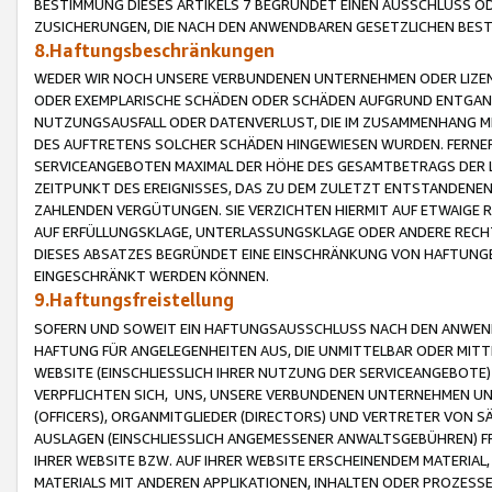
BESTIMMUNG DIESES ARTIKELS 7 BEGRÜNDET EINEN AUSSCHLUSS 
ZUSICHERUNGEN, DIE NACH DEN ANWENDBAREN GESETZLICHEN BE
8.Haftungsbeschränkungen
WEDER WIR NOCH UNSERE VERBUNDENEN UNTERNEHMEN ODER LIZEN
ODER EXEMPLARISCHE SCHÄDEN ODER SCHÄDEN AUFGRUND ENTGANG
NUTZUNGSAUSFALL ODER DATENVERLUST, DIE IM ZUSAMMENHANG MI
DES AUFTRETENS SOLCHER SCHÄDEN HINGEWIESEN WURDEN. FERN
SERVICEANGEBOTEN MAXIMAL DER HÖHE DES GESAMTBETRAGS DER 
ZEITPUNKT DES EREIGNISSES, DAS ZU DEM ZULETZT ENTSTANDENE
ZAHLENDEN VERGÜTUNGEN. SIE VERZICHTEN HIERMIT AUF ETWAIGE 
AUF ERFÜLLUNGSKLAGE, UNTERLASSUNGSKLAGE ODER ANDERE RECHT
DIESES ABSATZES BEGRÜNDET EINE EINSCHRÄNKUNG VON HAFTUNG
EINGESCHRÄNKT WERDEN KÖNNEN.
9.Haftungsfreistellung
SOFERN UND SOWEIT EIN HAFTUNGSAUSSCHLUSS NACH DEN ANWENDB
HAFTUNG FÜR ANGELEGENHEITEN AUS, DIE UNMITTELBAR ODER MITT
WEBSITE (EINSCHLIESSLICH IHRER NUTZUNG DER SERVICEANGEBOTE)
VERPFLICHTEN SICH, UNS, UNSERE VERBUNDENEN UNTERNEHMEN UN
(OFFICERS), ORGANMITGLIEDER (DIRECTORS) UND VERTRETER VON 
AUSLAGEN (EINSCHLIESSLICH ANGEMESSENER ANWALTSGEBÜHREN) FR
IHRER WEBSITE BZW. AUF IHRER WEBSITE ERSCHEINENDEM MATERIAL
MATERIALS MIT ANDEREN APPLIKATIONEN, INHALTEN ODER PROZESSE