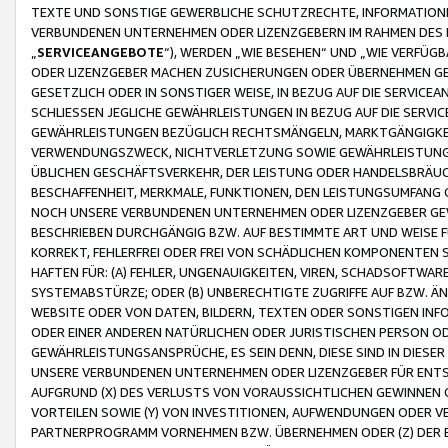
TEXTE UND SONSTIGE GEWERBLICHE SCHUTZRECHTE, INFORMATIONE
VERBUNDENEN UNTERNEHMEN ODER LIZENZGEBERN IM RAHMEN DES
„
SERVICEANGEBOTE
“), WERDEN „WIE BESEHEN“ UND „WIE VERFÜ
ODER LIZENZGEBER MACHEN ZUSICHERUNGEN ODER ÜBERNEHMEN GEW
GESETZLICH ODER IN SONSTIGER WEISE, IN BEZUG AUF DIE SERVI
SCHLIESSEN JEGLICHE GEWÄHRLEISTUNGEN IN BEZUG AUF DIE SERVI
GEWÄHRLEISTUNGEN BEZÜGLICH RECHTSMÄNGELN, MARKTGÄNGIGKEIT
VERWENDUNGSZWECK, NICHTVERLETZUNG SOWIE GEWÄHRLEISTUNGEN 
ÜBLICHEN GESCHÄFTSVERKEHR, DER LEISTUNG ODER HANDELSBRÄUCH
BESCHAFFENHEIT, MERKMALE, FUNKTIONEN, DEN LEISTUNGSUMFANG 
NOCH UNSERE VERBUNDENEN UNTERNEHMEN ODER LIZENZGEBER GEWÄ
BESCHRIEBEN DURCHGÄNGIG BZW. AUF BESTIMMTE ART UND WEISE
KORREKT, FEHLERFREI ODER FREI VON SCHÄDLICHEN KOMPONENTEN
HAFTEN FÜR: (A) FEHLER, UNGENAUIGKEITEN, VIREN, SCHADSOFTW
SYSTEMABSTÜRZE; ODER (B) UNBERECHTIGTE ZUGRIFFE AUF BZW. 
WEBSITE ODER VON DATEN, BILDERN, TEXTEN ODER SONSTIGEN INF
ODER EINER ANDEREN NATÜRLICHEN ODER JURISTISCHEN PERSON OD
GEWÄHRLEISTUNGSANSPRÜCHE, ES SEIN DENN, DIESE SIND IN DIES
UNSERE VERBUNDENEN UNTERNEHMEN ODER LIZENZGEBER FÜR EN
AUFGRUND (X) DES VERLUSTS VON VORAUSSICHTLICHEN GEWINNEN
VORTEILEN SOWIE (Y) VON INVESTITIONEN, AUFWENDUNGEN ODER VE
PARTNERPROGRAMM VORNEHMEN BZW. ÜBERNEHMEN ODER (Z) DER 