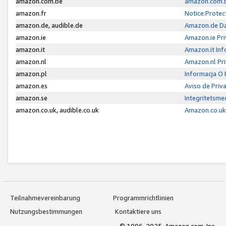
amazon.com.be
amazon.com.b
amazon.fr
Notice:Protec
amazon.de, audible.de
Amazon.de Da
amazon.ie
Amazon.ie Pri
amazon.it
Amazon.it Inf
amazon.nl
Amazon.nl Pri
amazon.pl
Informacja O
amazon.es
Aviso de Priv
amazon.se
Integritetsm
amazon.co.uk, audible.co.uk
Amazon.co.uk 
Teilnahmevereinbarung
Programmrichtlinien
Nutzungsbestimmungen
Kontaktiere uns