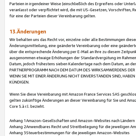
Parteien in irgendeiner Weise (einschließlich des Ergreifens oder Unt
veranlasst oder verpflichtet wird, die mit US-Gesetzen, Vorschriften,
für eine der Parteien dieser Vereinbarung gelten.
13.Änderungen
Wir behalten uns das Recht vor, einzelne oder alle Bestimmungen diese
Änderungsmitteilung, eine geänderte Vereinbarung oder eine geänderte 
über die entsprechende Änderung per E-Mail an Ihre zu diesem Zeitpun
ausgenommen etwaige Erhöhungen der Standardvergütung im Rahmen
Datum, jedoch frühestens sieben Kalendertage nach dem Datum, an de
PARTNERPROGRAMM NACH DEM DATUM DES WIRKSAMWERDENS DER Ä
WENN SIE MIT EINER ÄNDERUNG NICHT EINVERSTANDEN SIND, HABEN S
KÜNDIGEN.
Wenn Sie diese Vereinbarung mit Amazon France Services SAS geschlo
gelten zukünftige Änderungen an dieser Vereinbarung für Sie und Ama
Core S.à r.l. bezieht.
Anhang 1Amazon-Gesellschaften und Amazon-Websites nach Ländern
Anhang 2Anwendbares Recht und Streitbeilegung für die jeweiligen 
Anhang 3Steuerbestimmungen für die jeweiligen Amazon-Websites