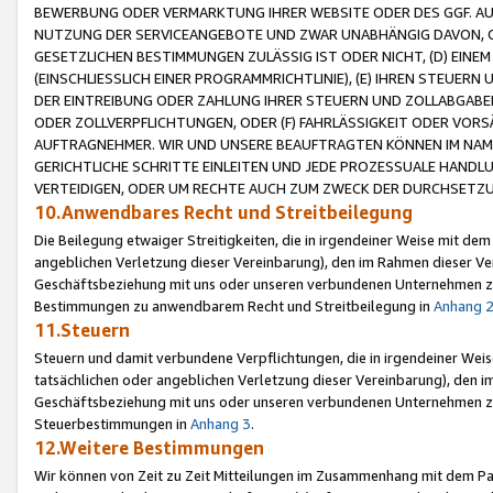
BEWERBUNG ODER VERMARKTUNG IHRER WEBSITE ODER DES GGF. AUF 
NUTZUNG DER SERVICEANGEBOTE UND ZWAR UNABHÄNGIG DAVON, O
GESETZLICHEN BESTIMMUNGEN ZULÄSSIG IST ODER NICHT, (D) EINE
(EINSCHLIESSLICH EINER PROGRAMMRICHTLINIE), (E) IHREN STEUER
DER EINTREIBUNG ODER ZAHLUNG IHRER STEUERN UND ZOLLABGAB
ODER ZOLLVERPFLICHTUNGEN, ODER (F) FAHRLÄSSIGKEIT ODER VORS
AUFTRAGNEHMER. WIR UND UNSERE BEAUFTRAGTEN KÖNNEN IM NAME
GERICHTLICHE SCHRITTE EINLEITEN UND JEDE PROZESSUALE HAND
VERTEIDIGEN, ODER UM RECHTE AUCH ZUM ZWECK DER DURCHSETZU
10.Anwendbares Recht und Streitbeilegung
Die Beilegung etwaiger Streitigkeiten, die in irgendeiner Weise mit de
angeblichen Verletzung dieser Vereinbarung), den im Rahmen dieser Ve
Geschäftsbeziehung mit uns oder unseren verbundenen Unternehmen zu
Bestimmungen zu anwendbarem Recht und Streitbeilegung in
Anhang 
11.Steuern
Steuern und damit verbundene Verpflichtungen, die in irgendeiner Wei
tatsächlichen oder angeblichen Verletzung dieser Vereinbarung), den 
Geschäftsbeziehung mit uns oder unseren verbundenen Unternehmen z
Steuerbestimmungen in
Anhang 3
.
12.Weitere Bestimmungen
Wir können von Zeit zu Zeit Mitteilungen im Zusammenhang mit dem Par