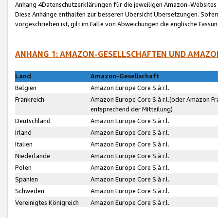
Anhang 4Datenschutzerklärungen für die jeweiligen Amazon-Websites
Diese Anhänge enthalten zur besseren Übersicht Übersetzungen. Sofe
vorgeschrieben ist, gilt im Falle von Abweichungen die englische Fass
ANHANG 1: AMAZON-GESELLSCHAFTEN UND AMAZO
Land
Amazon-Gesellschaft
Belgien
Amazon Europe Core S.à r.l.
Frankreich
Amazon Europe Core S.à r.l.(oder Amazon Fr
entsprechend der Mitteilung)
Deutschland
Amazon Europe Core S.à r.l.
Irland
Amazon Europe Core S.à r.l.
Italien
Amazon Europe Core S.à r.l.
Niederlande
Amazon Europe Core S.à r.l.
Polen
Amazon Europe Core S.à r.l.
Spanien
Amazon Europe Core S.à r.l.
Schweden
Amazon Europe Core S.à r.l.
Vereinigtes Königreich
Amazon Europe Core S.à r.l.