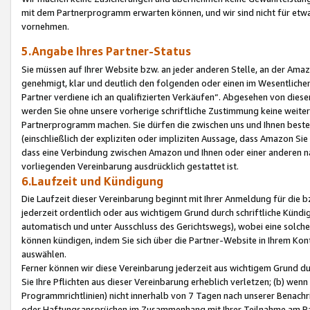
mit dem Partnerprogramm erwarten können, und wir sind nicht für etwa
vornehmen.
5.Angabe Ihres Partner-Status
Sie müssen auf Ihrer Website bzw. an jeder anderen Stelle, an der Am
genehmigt, klar und deutlich den folgenden oder einen im Wesentlichen
Partner verdiene ich an qualifizierten Verkäufen“. Abgesehen von die
werden Sie ohne unsere vorherige schriftliche Zustimmung keine weite
Partnerprogramm machen. Sie dürfen die zwischen uns und Ihnen best
(einschließlich der expliziten oder impliziten Aussage, dass Amazon Si
dass eine Verbindung zwischen Amazon und Ihnen oder einer anderen natü
vorliegenden Vereinbarung ausdrücklich gestattet ist.
6.Laufzeit und Kündigung
Die Laufzeit dieser Vereinbarung beginnt mit Ihrer Anmeldung für die 
jederzeit ordentlich oder aus wichtigem Grund durch schriftliche Kündi
automatisch und unter Ausschluss des Gerichtswegs), wobei eine solch
können kündigen, indem Sie sich über die Partner-Website in Ihrem Ko
auswählen.
Ferner können wir diese Vereinbarung jederzeit aus wichtigem Grund dur
Sie Ihre Pflichten aus dieser Vereinbarung erheblich verletzen; (b) wen
Programmrichtlinien) nicht innerhalb von 7 Tagen nach unserer Benachr
oder Haftungsansprüchen im Zusammenhang mit Ihrer Teilnahme am Pa