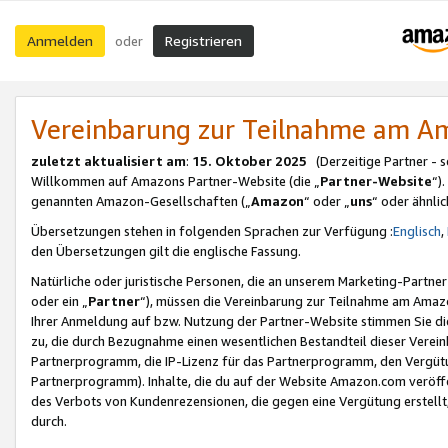
Anmelden
Registrieren
oder
Vereinbarung zur Teilnahme am 
zuletzt aktualisiert am
:
15. Oktober 2025
(Derzeitige Partner - 
Willkommen auf Amazons Partner-Website (die „
Partner-Website
“)
genannten Amazon-Gesellschaften („
Amazon
“ oder „
uns
“ oder ähnli
Übersetzungen stehen in folgenden Sprachen zur Verfügung :
Englisch
,
den Übersetzungen gilt die englische Fassung.
Natürliche oder juristische Personen, die an unserem Marketing-Partn
oder ein „
Partner
“), müssen die Vereinbarung zur Teilnahme am Ama
Ihrer Anmeldung auf bzw. Nutzung der Partner-Website stimmen Sie die
zu, die durch Bezugnahme einen wesentlichen Bestandteil dieser Verei
Partnerprogramm, die IP-Lizenz für das Partnerprogramm, den Vergütu
Partnerprogramm). Inhalte, die du auf der Website Amazon.com veröffe
des Verbots von Kundenrezensionen, die gegen eine Vergütung erstellt, 
durch.