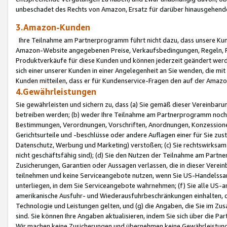
unbeschadet des Rechts von Amazon, Ersatz für darüber hinausgehen
3.Amazon-Kunden
Ihre Teilnahme am Partnerprogramm führt nicht dazu, dass unsere Kun
Amazon-Website angegebenen Preise, Verkaufsbedingungen, Regeln, Ri
Produktverkäufe für diese Kunden und können jederzeit geändert werde
sich einer unserer Kunden in einer Angelegenheit an Sie wenden, die 
Kunden mitteilen, dass er für Kundenservice-Fragen den auf der Ama
4.Gewährleistungen
Sie gewährleisten und sichern zu, dass (a) Sie gemäß dieser Vereinba
betreiben werden; (b) weder Ihre Teilnahme am Partnerprogramm noch d
Bestimmungen, Verordnungen, Vorschriften, Anordnungen, Konzessionen,
Gerichtsurteile und -beschlüsse oder andere Auflagen einer für Sie zu
Datenschutz, Werbung und Marketing) verstoßen; (c) Sie rechtswirksam 
nicht geschäftsfähig sind); (d) Sie den Nutzen der Teilnahme am Partne
Zusicherungen, Garantien oder Aussagen verlassen, die in dieser Verein
teilnehmen und keine Serviceangebote nutzen, wenn Sie US-Handelssa
unterliegen, in dem Sie Serviceangebote wahrnehmen; (f) Sie alle US
amerikanische Ausfuhr- und Wiederausfuhrbeschränkungen einhalten, 
Technologie und Leistungen gelten, und (g) die Angaben, die Sie im 
sind. Sie können Ihre Angaben aktualisieren, indem Sie sich über die 
Wir machen keine Zusicherungen und übernehmen keine Gewährleistun