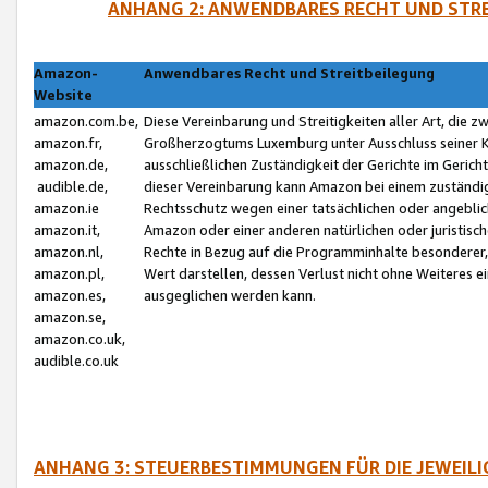
ANHANG 2: ANWENDBARES RECHT UND STRE
Amazon-
Anwendbares Recht und Streitbeilegung
Website
amazon.com.be,
Diese Vereinbarung und Streitigkeiten aller Art, die 
amazon.fr,
Großherzogtums Luxemburg unter Ausschluss seiner Kol
amazon.de,
ausschließlichen Zuständigkeit der Gerichte im Geri
audible.de,
dieser Vereinbarung kann Amazon bei einem zuständig
amazon.ie
Rechtsschutz wegen einer tatsächlichen oder angebli
amazon.it,
Amazon oder einer anderen natürlichen oder juristisc
amazon.nl,
Rechte in Bezug auf die Programminhalte besonderer,
amazon.pl,
Wert darstellen, dessen Verlust nicht ohne Weiteres e
amazon.es,
ausgeglichen werden kann.
amazon.se,
amazon.co.uk,
audible.co.uk
ANHANG 3: STEUERBESTIMMUNGEN FÜR DIE JEWEIL