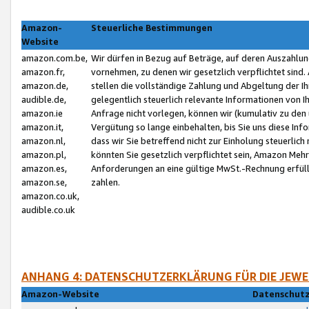
Amazon-
Steuerliche Bestimmungen
Website
amazon.com.be,
Wir dürfen in Bezug auf Beträge, auf deren Auszahlun
amazon.fr,
vornehmen, zu denen wir gesetzlich verpflichtet sind
amazon.de,
stellen die vollständige Zahlung und Abgeltung der 
audible.de,
gelegentlich steuerlich relevante Informationen von I
amazon.ie
Anfrage nicht vorlegen, können wir (kumulativ zu de
amazon.it,
Vergütung so lange einbehalten, bis Sie uns diese Inf
amazon.nl,
dass wir Sie betreffend nicht zur Einholung steuerlich 
amazon.pl,
könnten Sie gesetzlich verpflichtet sein, Amazon Meh
amazon.es,
Anforderungen an eine gültige MwSt.-Rechnung erfüllt
amazon.se,
zahlen.
amazon.co.uk,
audible.co.uk
ANHANG 4: DATENSCHUTZERKLÄRUNG FÜR DIE JEWE
Amazon-Website
Datenschutz