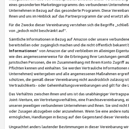
eines gesonderten Marketingprogramms des verbundenen Unternehmens
Unternehmen in Bezug auf das gesonderte Programm. Diese Vereinbarung
Ihnen und uns im Hinblick auf das Partnerprogramm dar und ersetzt al
Für die Zwecke dieser Vereinbarung verstehen sich die Begriffe „schließ
von „jedoch nicht beschränkt auf“.
Sämtliche Informationen in Bezug auf Amazon oder unsere verbunde
bereitstellen oder zugänglich machen und die nicht öffentlich bekannt bz
Informationen
“ von Amazon dar und verbleiben im alleinigen Eigent
wie dies angemessenerweise für die Erbringung Ihrer Leistungen gemäß d
juristischen Personen, die im Zusammenhang mit Ihrem Konto Zugriff au
Pflichten kennen und einhalten. Sie werden Vertrauliche Informationen 
Unternehmen) weitergeben und alle angemessenen Maßnahmen ergreifen
schützen, die gemäß dieser Vereinbarung nicht ausdrücklich zulässig is
Vertraulichkeits- oder Geheimhaltungsvereinbarungen und gilt für die
Das Verhältnis zwischen Ihnen und uns ist das unabhängiger Vertragspa
Joint-Venture, ein Vertretungsverhältnis, eine Franchisevereinbarung, 
unseren jeweiligen verbundenen Unternehmen und Ihnen. Sie sind ni
oder Zusagen abzugeben oder anzunehmen. Wenn Sie eine andere natürli
ermöglichen, Handlungen in Bezug auf den Gegenstand dieser Vereinbar
Ungeachtet anders lautender Bestimmungen in dieser Vereinbarung wird