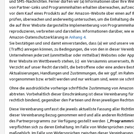
und SMS-Nachrichten. Ferner dürfen wir (a) Informationen über Ihre We
von Partner-Links und Programminhalten erhalten überwachen, aufzei
vor dem Kauf eines Produkts auf der Amazon-Website über einen auf Ih
prüfen, überwachen und anderweitig untersuchen, um die Einhaltung dies
die auf Ihrer Website dargestellte Implementierung von Programminhalt
reproduzieren, verbreiten und darstellen. Informationen darüber, wie w
Amazon-Datenschutzerklärung in
Anhang 4
.
Sie bestätigen und sind damit einverstanden, dass (a) wir und unsere 
(Traffic) anregen können, zu Bedingungen, die von den in dieser Vere
Unternehmen jederzeit (unmittelbar oder mittelbar) Websites oder Appl
Ihrer Website im Wettbewerb stehen, (c) ein Versäumnis unsererseits, I
Verzicht auf unser Recht darstellt, die betroffene oder eine andere B
Aktualisierungen, Handlungen und Zustimmungen, die wir ggf. im Rahme
vorgenommen bzw. erteilt werden und nur wirksam sind, wenn sie schri
Ohne die ausdrückliche vorherige schriftliche Zustimmung von Amazon
abtreten. Vorbehaltlich dieser Einschränkung ist diese Vereinbarung f
rechtlich bindend, gegenüber den Parteien und ihren jeweiligen Rech
Diese Vereinbarung umfasst die jeweils aktuellste Fassung aller Richtli
dieser Vereinbarung Bezug genommen wird und alle anderen Richtlinie
des Partnerprogramms zur Verfügung gestellt werden („
Programmric
verpflichten sich zu deren Einhaltung. Im Falle von Widersprüchen zwi
maßgeblich. Im Falle von Widersprüchen zwischen dieser Vereinbarun