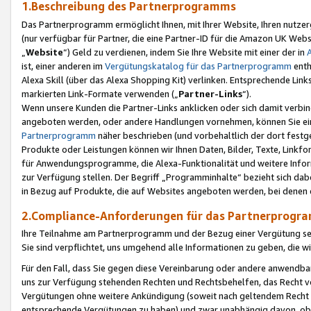
1.Beschreibung des Partnerprogramms
Das Partnerprogramm ermöglicht Ihnen, mit Ihrer Website, Ihren nutzer
(nur verfügbar für Partner, die eine Partner-ID für die Amazon UK We
„
Website
“) Geld zu verdienen, indem Sie Ihre Website mit einer der in
ist, einer anderen im
Vergütungskatalog für das Partnerprogramm
enth
Alexa Skill (über das Alexa Shopping Kit) verlinken. Entsprechende Lin
markierten Link-Formate verwenden („
Partner-Links
“).
Wenn unsere Kunden die Partner-Links anklicken oder sich damit verbi
angeboten werden, oder andere Handlungen vornehmen, können Sie eine
Partnerprogramm
näher beschrieben (und vorbehaltlich der dort festg
Produkte oder Leistungen können wir Ihnen Daten, Bilder, Texte, Linkfo
für Anwendungsprogramme, die Alexa-Funktionalität und weitere Inf
zur Verfügung stellen. Der Begriff „Programminhalte“ bezieht sich dabe
in Bezug auf Produkte, die auf Websites angeboten werden, bei denen 
2.Compliance-Anforderungen für das Partnerprog
Ihre Teilnahme am Partnerprogramm und der Bezug einer Vergütung setz
Sie sind verpflichtet, uns umgehend alle Informationen zu geben, die w
Für den Fall, dass Sie gegen diese Vereinbarung oder andere anwendba
uns zur Verfügung stehenden Rechten und Rechtsbehelfen, das Recht vo
Vergütungen ohne weitere Ankündigung (soweit nach geltendem Recht z
entsprechende Vergütungen zu haben) und zwar unabhängig davon, ob 