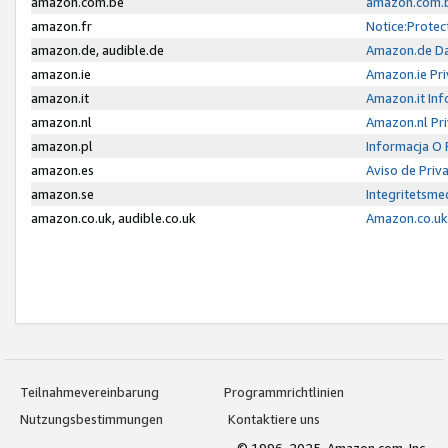
amazon.com.be
amazon.com.b
amazon.fr
Notice:Protec
amazon.de, audible.de
Amazon.de Da
amazon.ie
Amazon.ie Pri
amazon.it
Amazon.it Inf
amazon.nl
Amazon.nl Pri
amazon.pl
Informacja O
amazon.es
Aviso de Priv
amazon.se
Integritetsm
amazon.co.uk, audible.co.uk
Amazon.co.uk 
Teilnahmevereinbarung
Programmrichtlinien
Nutzungsbestimmungen
Kontaktiere uns