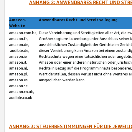
ANHANG 2: ANWENDBARES RECHT UND STRE
Amazon-
Anwendbares Recht und Streitbeilegung
Website
amazon.com.be,
Diese Vereinbarung und Streitigkeiten aller Art, die 
amazon.fr,
Großherzogtums Luxemburg unter Ausschluss seiner Kol
amazon.de,
ausschließlichen Zuständigkeit der Gerichte im Geri
audible.de,
dieser Vereinbarung kann Amazon bei einem zuständig
amazon.ie
Rechtsschutz wegen einer tatsächlichen oder angebli
amazon.it,
Amazon oder einer anderen natürlichen oder juristisc
amazon.nl,
Rechte in Bezug auf die Programminhalte besonderer,
amazon.pl,
Wert darstellen, dessen Verlust nicht ohne Weiteres e
amazon.es,
ausgeglichen werden kann.
amazon.se,
amazon.co.uk,
audible.co.uk
ANHANG 3: STEUERBESTIMMUNGEN FÜR DIE JEWEIL