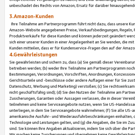
unbeschadet des Rechts von Amazon, Ersatz für darüber hinausgehen
3.Amazon-Kunden
Ihre Teilnahme am Partnerprogramm führt nicht dazu, dass unsere Kun
Amazon-Website angegebenen Preise, Verkaufsbedingungen, Regeln, Ri
Produktverkäufe für diese Kunden und können jederzeit geändert werde
sich einer unserer Kunden in einer Angelegenheit an Sie wenden, die 
Kunden mitteilen, dass er für Kundenservice-Fragen den auf der Ama
4.Gewährleistungen
Sie gewährleisten und sichern zu, dass (a) Sie gemäß dieser Vereinba
betreiben werden; (b) weder Ihre Teilnahme am Partnerprogramm noch d
Bestimmungen, Verordnungen, Vorschriften, Anordnungen, Konzessionen,
Gerichtsurteile und -beschlüsse oder andere Auflagen einer für Sie zu
Datenschutz, Werbung und Marketing) verstoßen; (c) Sie rechtswirksam 
nicht geschäftsfähig sind); (d) Sie den Nutzen der Teilnahme am Partne
Zusicherungen, Garantien oder Aussagen verlassen, die in dieser Verein
teilnehmen und keine Serviceangebote nutzen, wenn Sie US-Handelssa
unterliegen, in dem Sie Serviceangebote wahrnehmen; (f) Sie alle US
amerikanische Ausfuhr- und Wiederausfuhrbeschränkungen einhalten, 
Technologie und Leistungen gelten, und (g) die Angaben, die Sie im 
sind. Sie können Ihre Angaben aktualisieren, indem Sie sich über die 
Wir machen keine Zusicherungen und übernehmen keine Gewährleistun