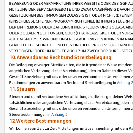
BEWERBUNG ODER VERMARKTUNG IHRER WEBSITE ODER DES GGF. AUF 
NUTZUNG DER SERVICEANGEBOTE UND ZWAR UNABHÄNGIG DAVON, O
GESETZLICHEN BESTIMMUNGEN ZULÄSSIG IST ODER NICHT, (D) EINE
(EINSCHLIESSLICH EINER PROGRAMMRICHTLINIE), (E) IHREN STEUER
DER EINTREIBUNG ODER ZAHLUNG IHRER STEUERN UND ZOLLABGAB
ODER ZOLLVERPFLICHTUNGEN, ODER (F) FAHRLÄSSIGKEIT ODER VORS
AUFTRAGNEHMER. WIR UND UNSERE BEAUFTRAGTEN KÖNNEN IM NAME
GERICHTLICHE SCHRITTE EINLEITEN UND JEDE PROZESSUALE HAND
VERTEIDIGEN, ODER UM RECHTE AUCH ZUM ZWECK DER DURCHSETZU
10.Anwendbares Recht und Streitbeilegung
Die Beilegung etwaiger Streitigkeiten, die in irgendeiner Weise mit de
angeblichen Verletzung dieser Vereinbarung), den im Rahmen dieser Ve
Geschäftsbeziehung mit uns oder unseren verbundenen Unternehmen zu
Bestimmungen zu anwendbarem Recht und Streitbeilegung in
Anhang 
11.Steuern
Steuern und damit verbundene Verpflichtungen, die in irgendeiner Wei
tatsächlichen oder angeblichen Verletzung dieser Vereinbarung), den 
Geschäftsbeziehung mit uns oder unseren verbundenen Unternehmen z
Steuerbestimmungen in
Anhang 3
.
12.Weitere Bestimmungen
Wir können von Zeit zu Zeit Mitteilungen im Zusammenhang mit dem Par