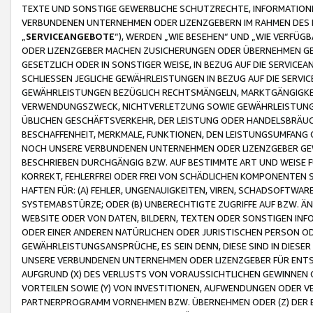
TEXTE UND SONSTIGE GEWERBLICHE SCHUTZRECHTE, INFORMATIONE
VERBUNDENEN UNTERNEHMEN ODER LIZENZGEBERN IM RAHMEN DES
„
SERVICEANGEBOTE
“), WERDEN „WIE BESEHEN“ UND „WIE VERFÜ
ODER LIZENZGEBER MACHEN ZUSICHERUNGEN ODER ÜBERNEHMEN GEW
GESETZLICH ODER IN SONSTIGER WEISE, IN BEZUG AUF DIE SERVI
SCHLIESSEN JEGLICHE GEWÄHRLEISTUNGEN IN BEZUG AUF DIE SERVI
GEWÄHRLEISTUNGEN BEZÜGLICH RECHTSMÄNGELN, MARKTGÄNGIGKEIT
VERWENDUNGSZWECK, NICHTVERLETZUNG SOWIE GEWÄHRLEISTUNGEN 
ÜBLICHEN GESCHÄFTSVERKEHR, DER LEISTUNG ODER HANDELSBRÄUCH
BESCHAFFENHEIT, MERKMALE, FUNKTIONEN, DEN LEISTUNGSUMFANG 
NOCH UNSERE VERBUNDENEN UNTERNEHMEN ODER LIZENZGEBER GEWÄ
BESCHRIEBEN DURCHGÄNGIG BZW. AUF BESTIMMTE ART UND WEISE
KORREKT, FEHLERFREI ODER FREI VON SCHÄDLICHEN KOMPONENTEN
HAFTEN FÜR: (A) FEHLER, UNGENAUIGKEITEN, VIREN, SCHADSOFTW
SYSTEMABSTÜRZE; ODER (B) UNBERECHTIGTE ZUGRIFFE AUF BZW. 
WEBSITE ODER VON DATEN, BILDERN, TEXTEN ODER SONSTIGEN INF
ODER EINER ANDEREN NATÜRLICHEN ODER JURISTISCHEN PERSON OD
GEWÄHRLEISTUNGSANSPRÜCHE, ES SEIN DENN, DIESE SIND IN DIES
UNSERE VERBUNDENEN UNTERNEHMEN ODER LIZENZGEBER FÜR EN
AUFGRUND (X) DES VERLUSTS VON VORAUSSICHTLICHEN GEWINNEN
VORTEILEN SOWIE (Y) VON INVESTITIONEN, AUFWENDUNGEN ODER VE
PARTNERPROGRAMM VORNEHMEN BZW. ÜBERNEHMEN ODER (Z) DER 