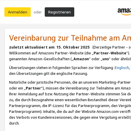
Anmelden
Registrieren
oder
Vereinbarung zur Teilnahme am 
zuletzt aktualisiert am
:
15. Oktober 2025
(Derzeitige Partner - 
Willkommen auf Amazons Partner-Website (die „
Partner-Website
“)
genannten Amazon-Gesellschaften („
Amazon
“ oder „
uns
“ oder ähnli
Übersetzungen stehen in folgenden Sprachen zur Verfügung :
Englisch
,
den Übersetzungen gilt die englische Fassung.
Natürliche oder juristische Personen, die an unserem Marketing-Partn
oder ein „
Partner
“), müssen die Vereinbarung zur Teilnahme am Ama
Ihrer Anmeldung auf bzw. Nutzung der Partner-Website stimmen Sie die
zu, die durch Bezugnahme einen wesentlichen Bestandteil dieser Verei
Partnerprogramm, die IP-Lizenz für das Partnerprogramm, den Vergütu
Partnerprogramm). Inhalte, die du auf der Website Amazon.com veröffe
des Verbots von Kundenrezensionen, die gegen eine Vergütung erstellt, 
durch.