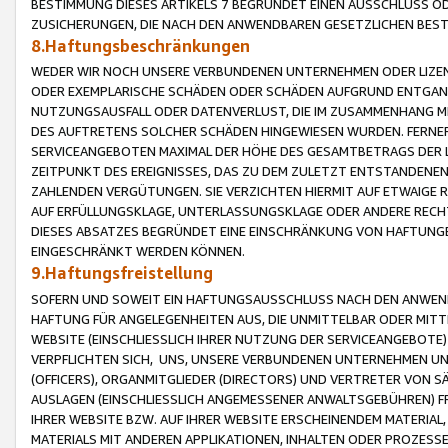
BESTIMMUNG DIESES ARTIKELS 7 BEGRÜNDET EINEN AUSSCHLUSS 
ZUSICHERUNGEN, DIE NACH DEN ANWENDBAREN GESETZLICHEN BE
8.Haftungsbeschränkungen
WEDER WIR NOCH UNSERE VERBUNDENEN UNTERNEHMEN ODER LIZEN
ODER EXEMPLARISCHE SCHÄDEN ODER SCHÄDEN AUFGRUND ENTGANG
NUTZUNGSAUSFALL ODER DATENVERLUST, DIE IM ZUSAMMENHANG MI
DES AUFTRETENS SOLCHER SCHÄDEN HINGEWIESEN WURDEN. FERN
SERVICEANGEBOTEN MAXIMAL DER HÖHE DES GESAMTBETRAGS DER 
ZEITPUNKT DES EREIGNISSES, DAS ZU DEM ZULETZT ENTSTANDENE
ZAHLENDEN VERGÜTUNGEN. SIE VERZICHTEN HIERMIT AUF ETWAIGE 
AUF ERFÜLLUNGSKLAGE, UNTERLASSUNGSKLAGE ODER ANDERE RECHT
DIESES ABSATZES BEGRÜNDET EINE EINSCHRÄNKUNG VON HAFTUNG
EINGESCHRÄNKT WERDEN KÖNNEN.
9.Haftungsfreistellung
SOFERN UND SOWEIT EIN HAFTUNGSAUSSCHLUSS NACH DEN ANWENDB
HAFTUNG FÜR ANGELEGENHEITEN AUS, DIE UNMITTELBAR ODER MITT
WEBSITE (EINSCHLIESSLICH IHRER NUTZUNG DER SERVICEANGEBOTE)
VERPFLICHTEN SICH, UNS, UNSERE VERBUNDENEN UNTERNEHMEN UN
(OFFICERS), ORGANMITGLIEDER (DIRECTORS) UND VERTRETER VON 
AUSLAGEN (EINSCHLIESSLICH ANGEMESSENER ANWALTSGEBÜHREN) FR
IHRER WEBSITE BZW. AUF IHRER WEBSITE ERSCHEINENDEM MATERIAL
MATERIALS MIT ANDEREN APPLIKATIONEN, INHALTEN ODER PROZESSE