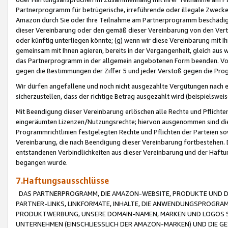
Partnerprogramm für betrügerische, irreführende oder illegale Zwecke
Amazon durch Sie oder Ihre Teilnahme am Partnerprogramm beschädig
dieser Vereinbarung oder den gemäß dieser Vereinbarung von den Vertr
oder künftig unterliegen könnte; (g) wenn wir diese Vereinbarung mit I
gemeinsam mit Ihnen agieren, bereits in der Vergangenheit, gleich aus
das Partnerprogramm in der allgemein angebotenen Form beenden. Vors
gegen die Bestimmungen der Ziffer 5 und jeder Verstoß gegen die Prog
Wir dürfen angefallene und noch nicht ausgezahlte Vergütungen nach 
sicherzustellen, dass der richtige Betrag ausgezahlt wird (beispielsw
Mit Beendigung dieser Vereinbarung erlöschen alle Rechte und Pflichte
eingeräumten Lizenzen/Nutzungsrechte; hiervon ausgenommen sind die in 
Programmrichtlinien festgelegten Rechte und Pflichten der Parteien sow
Vereinbarung, die nach Beendigung dieser Vereinbarung fortbestehen. D
entstandenen Verbindlichkeiten aus dieser Vereinbarung und der Haft
begangen wurde.
7.Haftungsausschlüsse
DAS PARTNERPROGRAMM, DIE AMAZON-WEBSITE, PRODUKTE UND DI
PARTNER-LINKS, LINKFORMATE, INHALTE, DIE ANWENDUNGSPROGR
PRODUKTWERBUNG, UNSERE DOMAIN-NAMEN, MARKEN UND LOGOS S
UNTERNEHMEN (EINSCHLIESSLICH DER AMAZON-MARKEN) UND DIE GE