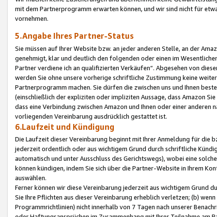
mit dem Partnerprogramm erwarten können, und wir sind nicht für etwa
vornehmen.
5.Angabe Ihres Partner-Status
Sie müssen auf Ihrer Website bzw. an jeder anderen Stelle, an der Am
genehmigt, klar und deutlich den folgenden oder einen im Wesentlichen
Partner verdiene ich an qualifizierten Verkäufen“. Abgesehen von die
werden Sie ohne unsere vorherige schriftliche Zustimmung keine weite
Partnerprogramm machen. Sie dürfen die zwischen uns und Ihnen best
(einschließlich der expliziten oder impliziten Aussage, dass Amazon Si
dass eine Verbindung zwischen Amazon und Ihnen oder einer anderen natü
vorliegenden Vereinbarung ausdrücklich gestattet ist.
6.Laufzeit und Kündigung
Die Laufzeit dieser Vereinbarung beginnt mit Ihrer Anmeldung für die 
jederzeit ordentlich oder aus wichtigem Grund durch schriftliche Kündi
automatisch und unter Ausschluss des Gerichtswegs), wobei eine solch
können kündigen, indem Sie sich über die Partner-Website in Ihrem Ko
auswählen.
Ferner können wir diese Vereinbarung jederzeit aus wichtigem Grund dur
Sie Ihre Pflichten aus dieser Vereinbarung erheblich verletzen; (b) wen
Programmrichtlinien) nicht innerhalb von 7 Tagen nach unserer Benachr
oder Haftungsansprüchen im Zusammenhang mit Ihrer Teilnahme am Pa