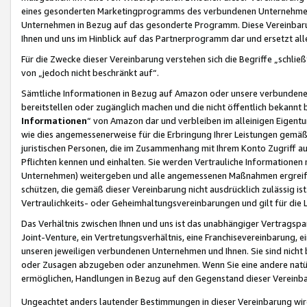
eines gesonderten Marketingprogramms des verbundenen Unternehmens
Unternehmen in Bezug auf das gesonderte Programm. Diese Vereinbarung
Ihnen und uns im Hinblick auf das Partnerprogramm dar und ersetzt al
Für die Zwecke dieser Vereinbarung verstehen sich die Begriffe „schließ
von „jedoch nicht beschränkt auf“.
Sämtliche Informationen in Bezug auf Amazon oder unsere verbunde
bereitstellen oder zugänglich machen und die nicht öffentlich bekannt bz
Informationen
“ von Amazon dar und verbleiben im alleinigen Eigent
wie dies angemessenerweise für die Erbringung Ihrer Leistungen gemäß d
juristischen Personen, die im Zusammenhang mit Ihrem Konto Zugriff au
Pflichten kennen und einhalten. Sie werden Vertrauliche Informationen 
Unternehmen) weitergeben und alle angemessenen Maßnahmen ergreifen
schützen, die gemäß dieser Vereinbarung nicht ausdrücklich zulässig is
Vertraulichkeits- oder Geheimhaltungsvereinbarungen und gilt für die
Das Verhältnis zwischen Ihnen und uns ist das unabhängiger Vertragspa
Joint-Venture, ein Vertretungsverhältnis, eine Franchisevereinbarung, 
unseren jeweiligen verbundenen Unternehmen und Ihnen. Sie sind ni
oder Zusagen abzugeben oder anzunehmen. Wenn Sie eine andere natürli
ermöglichen, Handlungen in Bezug auf den Gegenstand dieser Vereinbar
Ungeachtet anders lautender Bestimmungen in dieser Vereinbarung wird