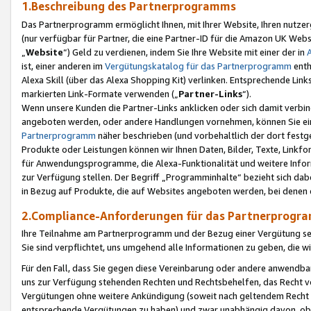
1.Beschreibung des Partnerprogramms
Das Partnerprogramm ermöglicht Ihnen, mit Ihrer Website, Ihren nutzer
(nur verfügbar für Partner, die eine Partner-ID für die Amazon UK We
„
Website
“) Geld zu verdienen, indem Sie Ihre Website mit einer der in
ist, einer anderen im
Vergütungskatalog für das Partnerprogramm
enth
Alexa Skill (über das Alexa Shopping Kit) verlinken. Entsprechende Lin
markierten Link-Formate verwenden („
Partner-Links
“).
Wenn unsere Kunden die Partner-Links anklicken oder sich damit verbi
angeboten werden, oder andere Handlungen vornehmen, können Sie eine
Partnerprogramm
näher beschrieben (und vorbehaltlich der dort festg
Produkte oder Leistungen können wir Ihnen Daten, Bilder, Texte, Linkfo
für Anwendungsprogramme, die Alexa-Funktionalität und weitere Inf
zur Verfügung stellen. Der Begriff „Programminhalte“ bezieht sich dabe
in Bezug auf Produkte, die auf Websites angeboten werden, bei denen 
2.Compliance-Anforderungen für das Partnerprog
Ihre Teilnahme am Partnerprogramm und der Bezug einer Vergütung setz
Sie sind verpflichtet, uns umgehend alle Informationen zu geben, die w
Für den Fall, dass Sie gegen diese Vereinbarung oder andere anwendba
uns zur Verfügung stehenden Rechten und Rechtsbehelfen, das Recht vo
Vergütungen ohne weitere Ankündigung (soweit nach geltendem Recht z
entsprechende Vergütungen zu haben) und zwar unabhängig davon, ob 