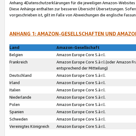
Anhang 4Datenschutzerklärungen für die jeweiligen Amazon-Websites
Diese Anhänge enthalten zur besseren Übersicht Übersetzungen. Sofe
vorgeschrieben ist, gilt im Falle von Abweichungen die englische Fass
ANHANG 1: AMAZON-GESELLSCHAFTEN UND AMAZO
Land
Amazon-Gesellschaft
Belgien
Amazon Europe Core S.à r.l.
Frankreich
Amazon Europe Core S.à r.l.(oder Amazon Fr
entsprechend der Mitteilung)
Deutschland
Amazon Europe Core S.à r.l.
Irland
Amazon Europe Core S.à r.l.
Italien
Amazon Europe Core S.à r.l.
Niederlande
Amazon Europe Core S.à r.l.
Polen
Amazon Europe Core S.à r.l.
Spanien
Amazon Europe Core S.à r.l.
Schweden
Amazon Europe Core S.à r.l.
Vereinigtes Königreich
Amazon Europe Core S.à r.l.