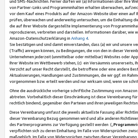
und SMS-Nachrichten. Ferner dürfen wir (a) Informationen über Ihre We
von Partner-Links und Programminhalten erhalten überwachen, aufzei
vor dem Kauf eines Produkts auf der Amazon-Website über einen auf Ih
prüfen, überwachen und anderweitig untersuchen, um die Einhaltung dies
die auf Ihrer Website dargestellte Implementierung von Programminhalt
reproduzieren, verbreiten und darstellen. Informationen darüber, wie w
Amazon-Datenschutzerklärung in
Anhang 4
.
Sie bestätigen und sind damit einverstanden, dass (a) wir und unsere 
(Traffic) anregen können, zu Bedingungen, die von den in dieser Vere
Unternehmen jederzeit (unmittelbar oder mittelbar) Websites oder Appl
Ihrer Website im Wettbewerb stehen, (c) ein Versäumnis unsererseits, I
Verzicht auf unser Recht darstellt, die betroffene oder eine andere B
Aktualisierungen, Handlungen und Zustimmungen, die wir ggf. im Rahme
vorgenommen bzw. erteilt werden und nur wirksam sind, wenn sie schri
Ohne die ausdrückliche vorherige schriftliche Zustimmung von Amazon
abtreten. Vorbehaltlich dieser Einschränkung ist diese Vereinbarung f
rechtlich bindend, gegenüber den Parteien und ihren jeweiligen Rech
Diese Vereinbarung umfasst die jeweils aktuellste Fassung aller Richtli
dieser Vereinbarung Bezug genommen wird und alle anderen Richtlinie
des Partnerprogramms zur Verfügung gestellt werden („
Programmric
verpflichten sich zu deren Einhaltung. Im Falle von Widersprüchen zwi
maßgeblich. Im Falle von Widersprüchen zwischen dieser Vereinbarun