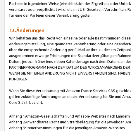
Parteien in irgendeiner Weise (einschließlich des Ergreifens oder Unt
veranlasst oder verpflichtet wird, die mit US-Gesetzen, Vorschriften,
für eine der Parteien dieser Vereinbarung gelten.
13.Änderungen
Wir behalten uns das Recht vor, einzelne oder alle Bestimmungen diese
Änderungsmitteilung, eine geänderte Vereinbarung oder eine geänderte 
über die entsprechende Änderung per E-Mail an Ihre zu diesem Zeitpun
ausgenommen etwaige Erhöhungen der Standardvergütung im Rahmen
Datum, jedoch frühestens sieben Kalendertage nach dem Datum, an de
PARTNERPROGRAMM NACH DEM DATUM DES WIRKSAMWERDENS DER Ä
WENN SIE MIT EINER ÄNDERUNG NICHT EINVERSTANDEN SIND, HABEN S
KÜNDIGEN.
Wenn Sie diese Vereinbarung mit Amazon France Services SAS geschlo
gelten zukünftige Änderungen an dieser Vereinbarung für Sie und Ama
Core S.à r.l. bezieht.
Anhang 1Amazon-Gesellschaften und Amazon-Websites nach Ländern
Anhang 2Anwendbares Recht und Streitbeilegung für die jeweiligen 
Anhang 3Steuerbestimmungen für die jeweiligen Amazon-Websites