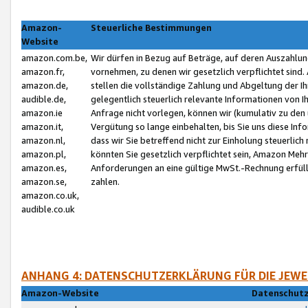
Amazon-
Steuerliche Bestimmungen
Website
amazon.com.be,
Wir dürfen in Bezug auf Beträge, auf deren Auszahlun
amazon.fr,
vornehmen, zu denen wir gesetzlich verpflichtet sind
amazon.de,
stellen die vollständige Zahlung und Abgeltung der 
audible.de,
gelegentlich steuerlich relevante Informationen von I
amazon.ie
Anfrage nicht vorlegen, können wir (kumulativ zu de
amazon.it,
Vergütung so lange einbehalten, bis Sie uns diese Inf
amazon.nl,
dass wir Sie betreffend nicht zur Einholung steuerlich 
amazon.pl,
könnten Sie gesetzlich verpflichtet sein, Amazon Meh
amazon.es,
Anforderungen an eine gültige MwSt.-Rechnung erfüllt
amazon.se,
zahlen.
amazon.co.uk,
audible.co.uk
ANHANG 4: DATENSCHUTZERKLÄRUNG FÜR DIE JEWE
Amazon-Website
Datenschutz