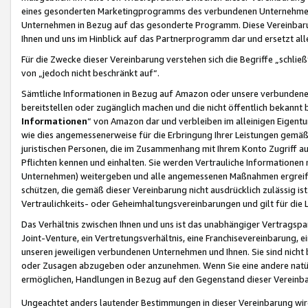
eines gesonderten Marketingprogramms des verbundenen Unternehmens
Unternehmen in Bezug auf das gesonderte Programm. Diese Vereinbarung
Ihnen und uns im Hinblick auf das Partnerprogramm dar und ersetzt al
Für die Zwecke dieser Vereinbarung verstehen sich die Begriffe „schließ
von „jedoch nicht beschränkt auf“.
Sämtliche Informationen in Bezug auf Amazon oder unsere verbunde
bereitstellen oder zugänglich machen und die nicht öffentlich bekannt bz
Informationen
“ von Amazon dar und verbleiben im alleinigen Eigent
wie dies angemessenerweise für die Erbringung Ihrer Leistungen gemäß d
juristischen Personen, die im Zusammenhang mit Ihrem Konto Zugriff au
Pflichten kennen und einhalten. Sie werden Vertrauliche Informationen 
Unternehmen) weitergeben und alle angemessenen Maßnahmen ergreifen
schützen, die gemäß dieser Vereinbarung nicht ausdrücklich zulässig is
Vertraulichkeits- oder Geheimhaltungsvereinbarungen und gilt für die
Das Verhältnis zwischen Ihnen und uns ist das unabhängiger Vertragspa
Joint-Venture, ein Vertretungsverhältnis, eine Franchisevereinbarung, 
unseren jeweiligen verbundenen Unternehmen und Ihnen. Sie sind ni
oder Zusagen abzugeben oder anzunehmen. Wenn Sie eine andere natürli
ermöglichen, Handlungen in Bezug auf den Gegenstand dieser Vereinbar
Ungeachtet anders lautender Bestimmungen in dieser Vereinbarung wird