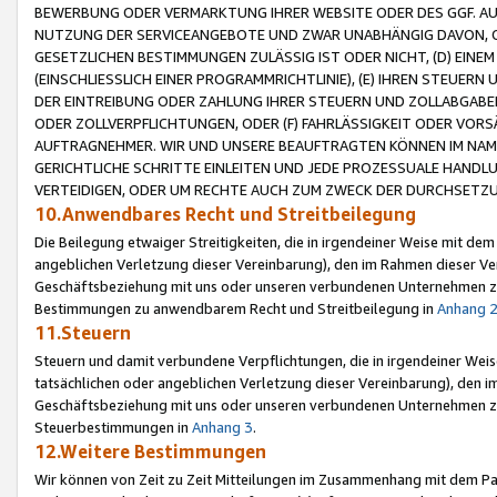
BEWERBUNG ODER VERMARKTUNG IHRER WEBSITE ODER DES GGF. AUF 
NUTZUNG DER SERVICEANGEBOTE UND ZWAR UNABHÄNGIG DAVON, O
GESETZLICHEN BESTIMMUNGEN ZULÄSSIG IST ODER NICHT, (D) EINE
(EINSCHLIESSLICH EINER PROGRAMMRICHTLINIE), (E) IHREN STEUER
DER EINTREIBUNG ODER ZAHLUNG IHRER STEUERN UND ZOLLABGAB
ODER ZOLLVERPFLICHTUNGEN, ODER (F) FAHRLÄSSIGKEIT ODER VORS
AUFTRAGNEHMER. WIR UND UNSERE BEAUFTRAGTEN KÖNNEN IM NAME
GERICHTLICHE SCHRITTE EINLEITEN UND JEDE PROZESSUALE HAND
VERTEIDIGEN, ODER UM RECHTE AUCH ZUM ZWECK DER DURCHSETZU
10.Anwendbares Recht und Streitbeilegung
Die Beilegung etwaiger Streitigkeiten, die in irgendeiner Weise mit de
angeblichen Verletzung dieser Vereinbarung), den im Rahmen dieser Ve
Geschäftsbeziehung mit uns oder unseren verbundenen Unternehmen zu
Bestimmungen zu anwendbarem Recht und Streitbeilegung in
Anhang 
11.Steuern
Steuern und damit verbundene Verpflichtungen, die in irgendeiner Wei
tatsächlichen oder angeblichen Verletzung dieser Vereinbarung), den 
Geschäftsbeziehung mit uns oder unseren verbundenen Unternehmen z
Steuerbestimmungen in
Anhang 3
.
12.Weitere Bestimmungen
Wir können von Zeit zu Zeit Mitteilungen im Zusammenhang mit dem Par