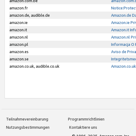
amazon.com.be
amazon.com.b
amazon.fr
Notice:Protec
amazon.de, audible.de
Amazon.de Da
amazon.ie
Amazon.ie Pri
amazon.it
Amazon.it Inf
amazon.nl
Amazon.nl Pri
amazon.pl
Informacja O
amazon.es
Aviso de Priv
amazon.se
Integritetsm
amazon.co.uk, audible.co.uk
Amazon.co.uk 
Teilnahmevereinbarung
Programmrichtlinien
Nutzungsbestimmungen
Kontaktiere uns