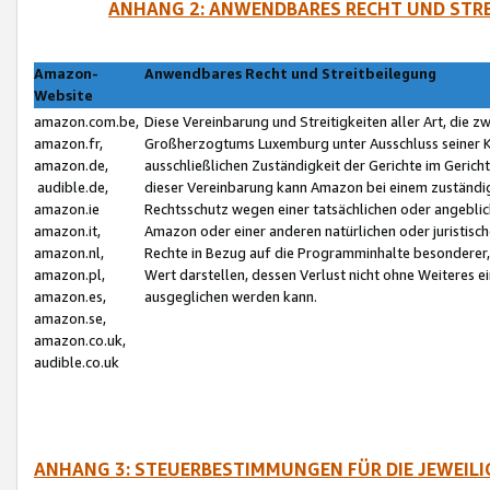
ANHANG 2: ANWENDBARES RECHT UND STRE
Amazon-
Anwendbares Recht und Streitbeilegung
Website
amazon.com.be,
Diese Vereinbarung und Streitigkeiten aller Art, die 
amazon.fr,
Großherzogtums Luxemburg unter Ausschluss seiner Kol
amazon.de,
ausschließlichen Zuständigkeit der Gerichte im Geri
audible.de,
dieser Vereinbarung kann Amazon bei einem zuständig
amazon.ie
Rechtsschutz wegen einer tatsächlichen oder angebli
amazon.it,
Amazon oder einer anderen natürlichen oder juristisc
amazon.nl,
Rechte in Bezug auf die Programminhalte besonderer,
amazon.pl,
Wert darstellen, dessen Verlust nicht ohne Weiteres e
amazon.es,
ausgeglichen werden kann.
amazon.se,
amazon.co.uk,
audible.co.uk
ANHANG 3: STEUERBESTIMMUNGEN FÜR DIE JEWEIL