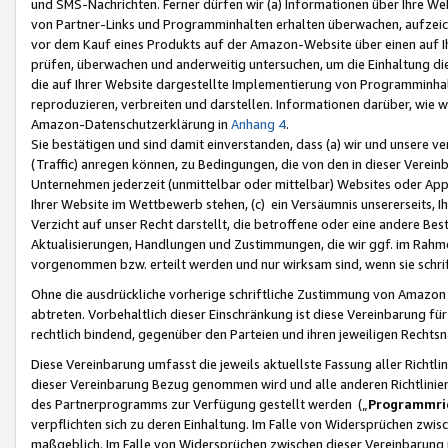
und SMS-Nachrichten. Ferner dürfen wir (a) Informationen über Ihre We
von Partner-Links und Programminhalten erhalten überwachen, aufzei
vor dem Kauf eines Produkts auf der Amazon-Website über einen auf Ih
prüfen, überwachen und anderweitig untersuchen, um die Einhaltung dies
die auf Ihrer Website dargestellte Implementierung von Programminhalt
reproduzieren, verbreiten und darstellen. Informationen darüber, wie w
Amazon-Datenschutzerklärung in
Anhang 4
.
Sie bestätigen und sind damit einverstanden, dass (a) wir und unsere 
(Traffic) anregen können, zu Bedingungen, die von den in dieser Vere
Unternehmen jederzeit (unmittelbar oder mittelbar) Websites oder Appl
Ihrer Website im Wettbewerb stehen, (c) ein Versäumnis unsererseits, I
Verzicht auf unser Recht darstellt, die betroffene oder eine andere B
Aktualisierungen, Handlungen und Zustimmungen, die wir ggf. im Rahme
vorgenommen bzw. erteilt werden und nur wirksam sind, wenn sie schri
Ohne die ausdrückliche vorherige schriftliche Zustimmung von Amazon
abtreten. Vorbehaltlich dieser Einschränkung ist diese Vereinbarung f
rechtlich bindend, gegenüber den Parteien und ihren jeweiligen Rech
Diese Vereinbarung umfasst die jeweils aktuellste Fassung aller Richtli
dieser Vereinbarung Bezug genommen wird und alle anderen Richtlinie
des Partnerprogramms zur Verfügung gestellt werden („
Programmric
verpflichten sich zu deren Einhaltung. Im Falle von Widersprüchen zwi
maßgeblich. Im Falle von Widersprüchen zwischen dieser Vereinbarun