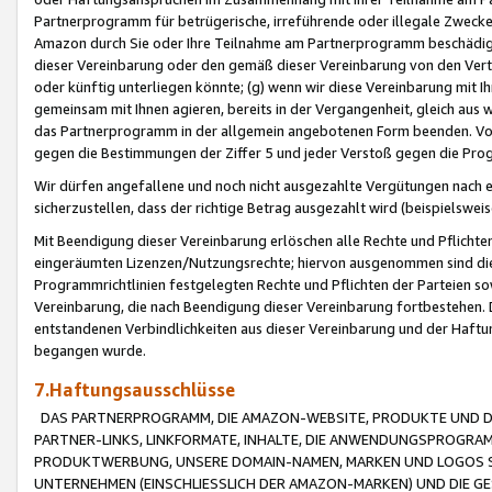
Partnerprogramm für betrügerische, irreführende oder illegale Zwecke
Amazon durch Sie oder Ihre Teilnahme am Partnerprogramm beschädig
dieser Vereinbarung oder den gemäß dieser Vereinbarung von den Vertr
oder künftig unterliegen könnte; (g) wenn wir diese Vereinbarung mit I
gemeinsam mit Ihnen agieren, bereits in der Vergangenheit, gleich aus
das Partnerprogramm in der allgemein angebotenen Form beenden. Vors
gegen die Bestimmungen der Ziffer 5 und jeder Verstoß gegen die Prog
Wir dürfen angefallene und noch nicht ausgezahlte Vergütungen nach 
sicherzustellen, dass der richtige Betrag ausgezahlt wird (beispielsw
Mit Beendigung dieser Vereinbarung erlöschen alle Rechte und Pflichte
eingeräumten Lizenzen/Nutzungsrechte; hiervon ausgenommen sind die in 
Programmrichtlinien festgelegten Rechte und Pflichten der Parteien sow
Vereinbarung, die nach Beendigung dieser Vereinbarung fortbestehen. D
entstandenen Verbindlichkeiten aus dieser Vereinbarung und der Haft
begangen wurde.
7.Haftungsausschlüsse
DAS PARTNERPROGRAMM, DIE AMAZON-WEBSITE, PRODUKTE UND DI
PARTNER-LINKS, LINKFORMATE, INHALTE, DIE ANWENDUNGSPROGR
PRODUKTWERBUNG, UNSERE DOMAIN-NAMEN, MARKEN UND LOGOS S
UNTERNEHMEN (EINSCHLIESSLICH DER AMAZON-MARKEN) UND DIE GE