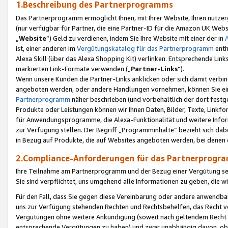
1.Beschreibung des Partnerprogramms
Das Partnerprogramm ermöglicht Ihnen, mit Ihrer Website, Ihren nutzer
(nur verfügbar für Partner, die eine Partner-ID für die Amazon UK We
„
Website
“) Geld zu verdienen, indem Sie Ihre Website mit einer der in
ist, einer anderen im
Vergütungskatalog für das Partnerprogramm
enth
Alexa Skill (über das Alexa Shopping Kit) verlinken. Entsprechende Lin
markierten Link-Formate verwenden („
Partner-Links
“).
Wenn unsere Kunden die Partner-Links anklicken oder sich damit verbi
angeboten werden, oder andere Handlungen vornehmen, können Sie eine
Partnerprogramm
näher beschrieben (und vorbehaltlich der dort festg
Produkte oder Leistungen können wir Ihnen Daten, Bilder, Texte, Linkfo
für Anwendungsprogramme, die Alexa-Funktionalität und weitere Inf
zur Verfügung stellen. Der Begriff „Programminhalte“ bezieht sich dabe
in Bezug auf Produkte, die auf Websites angeboten werden, bei denen 
2.Compliance-Anforderungen für das Partnerprog
Ihre Teilnahme am Partnerprogramm und der Bezug einer Vergütung setz
Sie sind verpflichtet, uns umgehend alle Informationen zu geben, die w
Für den Fall, dass Sie gegen diese Vereinbarung oder andere anwendba
uns zur Verfügung stehenden Rechten und Rechtsbehelfen, das Recht vo
Vergütungen ohne weitere Ankündigung (soweit nach geltendem Recht z
entsprechende Vergütungen zu haben) und zwar unabhängig davon, ob 