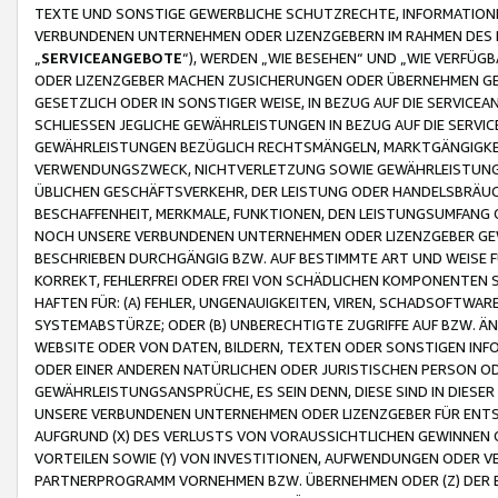
TEXTE UND SONSTIGE GEWERBLICHE SCHUTZRECHTE, INFORMATIONE
VERBUNDENEN UNTERNEHMEN ODER LIZENZGEBERN IM RAHMEN DES
„
SERVICEANGEBOTE
“), WERDEN „WIE BESEHEN“ UND „WIE VERFÜ
ODER LIZENZGEBER MACHEN ZUSICHERUNGEN ODER ÜBERNEHMEN GEW
GESETZLICH ODER IN SONSTIGER WEISE, IN BEZUG AUF DIE SERVI
SCHLIESSEN JEGLICHE GEWÄHRLEISTUNGEN IN BEZUG AUF DIE SERVI
GEWÄHRLEISTUNGEN BEZÜGLICH RECHTSMÄNGELN, MARKTGÄNGIGKEIT
VERWENDUNGSZWECK, NICHTVERLETZUNG SOWIE GEWÄHRLEISTUNGEN 
ÜBLICHEN GESCHÄFTSVERKEHR, DER LEISTUNG ODER HANDELSBRÄUCH
BESCHAFFENHEIT, MERKMALE, FUNKTIONEN, DEN LEISTUNGSUMFANG 
NOCH UNSERE VERBUNDENEN UNTERNEHMEN ODER LIZENZGEBER GEWÄ
BESCHRIEBEN DURCHGÄNGIG BZW. AUF BESTIMMTE ART UND WEISE
KORREKT, FEHLERFREI ODER FREI VON SCHÄDLICHEN KOMPONENTEN
HAFTEN FÜR: (A) FEHLER, UNGENAUIGKEITEN, VIREN, SCHADSOFTW
SYSTEMABSTÜRZE; ODER (B) UNBERECHTIGTE ZUGRIFFE AUF BZW. 
WEBSITE ODER VON DATEN, BILDERN, TEXTEN ODER SONSTIGEN INF
ODER EINER ANDEREN NATÜRLICHEN ODER JURISTISCHEN PERSON OD
GEWÄHRLEISTUNGSANSPRÜCHE, ES SEIN DENN, DIESE SIND IN DIES
UNSERE VERBUNDENEN UNTERNEHMEN ODER LIZENZGEBER FÜR EN
AUFGRUND (X) DES VERLUSTS VON VORAUSSICHTLICHEN GEWINNEN
VORTEILEN SOWIE (Y) VON INVESTITIONEN, AUFWENDUNGEN ODER VE
PARTNERPROGRAMM VORNEHMEN BZW. ÜBERNEHMEN ODER (Z) DER 