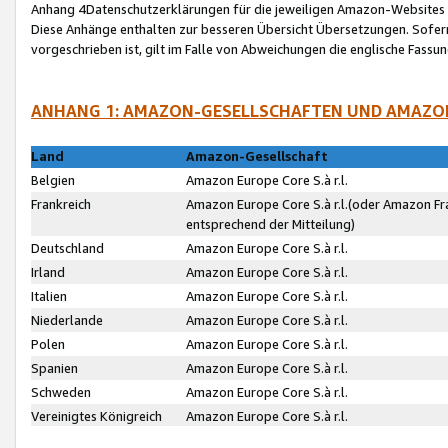
Anhang 4Datenschutzerklärungen für die jeweiligen Amazon-Websites
Diese Anhänge enthalten zur besseren Übersicht Übersetzungen. Sofe
vorgeschrieben ist, gilt im Falle von Abweichungen die englische Fass
ANHANG 1: AMAZON-GESELLSCHAFTEN UND AMAZO
Land
Amazon-Gesellschaft
Belgien
Amazon Europe Core S.à r.l.
Frankreich
Amazon Europe Core S.à r.l.(oder Amazon Fr
entsprechend der Mitteilung)
Deutschland
Amazon Europe Core S.à r.l.
Irland
Amazon Europe Core S.à r.l.
Italien
Amazon Europe Core S.à r.l.
Niederlande
Amazon Europe Core S.à r.l.
Polen
Amazon Europe Core S.à r.l.
Spanien
Amazon Europe Core S.à r.l.
Schweden
Amazon Europe Core S.à r.l.
Vereinigtes Königreich
Amazon Europe Core S.à r.l.