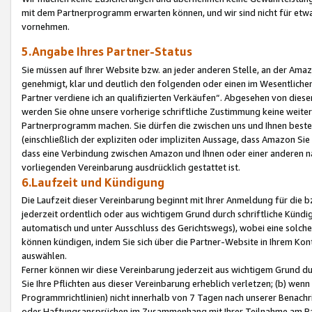
mit dem Partnerprogramm erwarten können, und wir sind nicht für etwa
vornehmen.
5.Angabe Ihres Partner-Status
Sie müssen auf Ihrer Website bzw. an jeder anderen Stelle, an der Am
genehmigt, klar und deutlich den folgenden oder einen im Wesentlichen
Partner verdiene ich an qualifizierten Verkäufen“. Abgesehen von die
werden Sie ohne unsere vorherige schriftliche Zustimmung keine weite
Partnerprogramm machen. Sie dürfen die zwischen uns und Ihnen best
(einschließlich der expliziten oder impliziten Aussage, dass Amazon Si
dass eine Verbindung zwischen Amazon und Ihnen oder einer anderen natü
vorliegenden Vereinbarung ausdrücklich gestattet ist.
6.Laufzeit und Kündigung
Die Laufzeit dieser Vereinbarung beginnt mit Ihrer Anmeldung für die 
jederzeit ordentlich oder aus wichtigem Grund durch schriftliche Kündi
automatisch und unter Ausschluss des Gerichtswegs), wobei eine solch
können kündigen, indem Sie sich über die Partner-Website in Ihrem Ko
auswählen.
Ferner können wir diese Vereinbarung jederzeit aus wichtigem Grund dur
Sie Ihre Pflichten aus dieser Vereinbarung erheblich verletzen; (b) wen
Programmrichtlinien) nicht innerhalb von 7 Tagen nach unserer Benachr
oder Haftungsansprüchen im Zusammenhang mit Ihrer Teilnahme am Pa