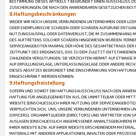
BESTIMMUNG DIESES ARTIKELS 7 BEGRÜNDET EINEN AUSSCHLUSS 
ZUSICHERUNGEN, DIE NACH DEN ANWENDBAREN GESETZLICHEN BE
8.Haftungsbeschränkungen
WEDER WIR NOCH UNSERE VERBUNDENEN UNTERNEHMEN ODER LIZEN
ODER EXEMPLARISCHE SCHÄDEN ODER SCHÄDEN AUFGRUND ENTGANG
NUTZUNGSAUSFALL ODER DATENVERLUST, DIE IM ZUSAMMENHANG MI
DES AUFTRETENS SOLCHER SCHÄDEN HINGEWIESEN WURDEN. FERN
SERVICEANGEBOTEN MAXIMAL DER HÖHE DES GESAMTBETRAGS DER 
ZEITPUNKT DES EREIGNISSES, DAS ZU DEM ZULETZT ENTSTANDENE
ZAHLENDEN VERGÜTUNGEN. SIE VERZICHTEN HIERMIT AUF ETWAIGE 
AUF ERFÜLLUNGSKLAGE, UNTERLASSUNGSKLAGE ODER ANDERE RECHT
DIESES ABSATZES BEGRÜNDET EINE EINSCHRÄNKUNG VON HAFTUNG
EINGESCHRÄNKT WERDEN KÖNNEN.
9.Haftungsfreistellung
SOFERN UND SOWEIT EIN HAFTUNGSAUSSCHLUSS NACH DEN ANWENDB
HAFTUNG FÜR ANGELEGENHEITEN AUS, DIE UNMITTELBAR ODER MITT
WEBSITE (EINSCHLIESSLICH IHRER NUTZUNG DER SERVICEANGEBOTE)
VERPFLICHTEN SICH, UNS, UNSERE VERBUNDENEN UNTERNEHMEN UN
(OFFICERS), ORGANMITGLIEDER (DIRECTORS) UND VERTRETER VON 
AUSLAGEN (EINSCHLIESSLICH ANGEMESSENER ANWALTSGEBÜHREN) FR
IHRER WEBSITE BZW. AUF IHRER WEBSITE ERSCHEINENDEM MATERIAL
MATERIALS MIT ANDEREN APPLIKATIONEN, INHALTEN ODER PROZESSE