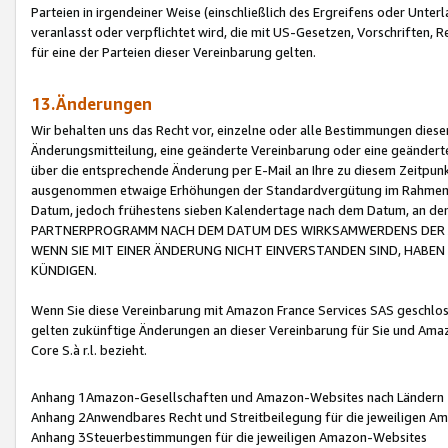
Parteien in irgendeiner Weise (einschließlich des Ergreifens oder Unt
veranlasst oder verpflichtet wird, die mit US-Gesetzen, Vorschriften,
für eine der Parteien dieser Vereinbarung gelten.
13.Änderungen
Wir behalten uns das Recht vor, einzelne oder alle Bestimmungen diese
Änderungsmitteilung, eine geänderte Vereinbarung oder eine geänderte 
über die entsprechende Änderung per E-Mail an Ihre zu diesem Zeitpun
ausgenommen etwaige Erhöhungen der Standardvergütung im Rahmen
Datum, jedoch frühestens sieben Kalendertage nach dem Datum, an de
PARTNERPROGRAMM NACH DEM DATUM DES WIRKSAMWERDENS DER Ä
WENN SIE MIT EINER ÄNDERUNG NICHT EINVERSTANDEN SIND, HABEN S
KÜNDIGEN.
Wenn Sie diese Vereinbarung mit Amazon France Services SAS geschlo
gelten zukünftige Änderungen an dieser Vereinbarung für Sie und Ama
Core S.à r.l. bezieht.
Anhang 1Amazon-Gesellschaften und Amazon-Websites nach Ländern
Anhang 2Anwendbares Recht und Streitbeilegung für die jeweiligen 
Anhang 3Steuerbestimmungen für die jeweiligen Amazon-Websites