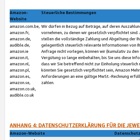
Amazon-
Steuerliche Bestimmungen
Website
amazon.com.be,
Wir dürfen in Bezug auf Beträge, auf deren Auszahlun
amazon.fr,
vornehmen, zu denen wir gesetzlich verpflichtet sind
amazon.de,
stellen die vollständige Zahlung und Abgeltung der 
audible.de,
gelegentlich steuerlich relevante Informationen von I
amazon.ie
Anfrage nicht vorlegen, können wir (kumulativ zu de
amazon.it,
Vergütung so lange einbehalten, bis Sie uns diese Inf
amazon.nl,
dass wir Sie betreffend nicht zur Einholung steuerlich 
amazon.pl,
könnten Sie gesetzlich verpflichtet sein, Amazon Meh
amazon.es,
Anforderungen an eine gültige MwSt.-Rechnung erfüllt
amazon.se,
zahlen.
amazon.co.uk,
audible.co.uk
ANHANG 4: DATENSCHUTZERKLÄRUNG FÜR DIE JEWE
Amazon-Website
Datenschutz