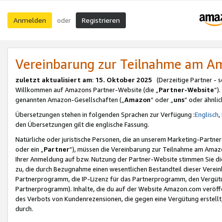
Anmelden
Registrieren
oder
Vereinbarung zur Teilnahme am 
zuletzt aktualisiert am
:
15. Oktober 2025
(Derzeitige Partner - 
Willkommen auf Amazons Partner-Website (die „
Partner-Website
“)
genannten Amazon-Gesellschaften („
Amazon
“ oder „
uns
“ oder ähnli
Übersetzungen stehen in folgenden Sprachen zur Verfügung :
Englisch
,
den Übersetzungen gilt die englische Fassung.
Natürliche oder juristische Personen, die an unserem Marketing-Partn
oder ein „
Partner
“), müssen die Vereinbarung zur Teilnahme am Ama
Ihrer Anmeldung auf bzw. Nutzung der Partner-Website stimmen Sie die
zu, die durch Bezugnahme einen wesentlichen Bestandteil dieser Verei
Partnerprogramm, die IP-Lizenz für das Partnerprogramm, den Vergütu
Partnerprogramm). Inhalte, die du auf der Website Amazon.com veröffe
des Verbots von Kundenrezensionen, die gegen eine Vergütung erstellt, 
durch.