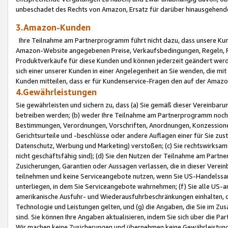
unbeschadet des Rechts von Amazon, Ersatz für darüber hinausgehen
3.Amazon-Kunden
Ihre Teilnahme am Partnerprogramm führt nicht dazu, dass unsere Kun
Amazon-Website angegebenen Preise, Verkaufsbedingungen, Regeln, Ri
Produktverkäufe für diese Kunden und können jederzeit geändert werde
sich einer unserer Kunden in einer Angelegenheit an Sie wenden, die 
Kunden mitteilen, dass er für Kundenservice-Fragen den auf der Ama
4.Gewährleistungen
Sie gewährleisten und sichern zu, dass (a) Sie gemäß dieser Vereinba
betreiben werden; (b) weder Ihre Teilnahme am Partnerprogramm noch d
Bestimmungen, Verordnungen, Vorschriften, Anordnungen, Konzessionen,
Gerichtsurteile und -beschlüsse oder andere Auflagen einer für Sie zu
Datenschutz, Werbung und Marketing) verstoßen; (c) Sie rechtswirksam 
nicht geschäftsfähig sind); (d) Sie den Nutzen der Teilnahme am Partne
Zusicherungen, Garantien oder Aussagen verlassen, die in dieser Verein
teilnehmen und keine Serviceangebote nutzen, wenn Sie US-Handelssa
unterliegen, in dem Sie Serviceangebote wahrnehmen; (f) Sie alle US
amerikanische Ausfuhr- und Wiederausfuhrbeschränkungen einhalten, 
Technologie und Leistungen gelten, und (g) die Angaben, die Sie im 
sind. Sie können Ihre Angaben aktualisieren, indem Sie sich über die 
Wir machen keine Zusicherungen und übernehmen keine Gewährleistun