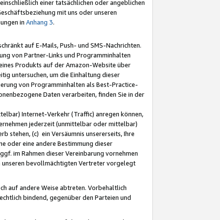
nschließlich einer tatsächlichen oder angeblichen
Geschäftsbeziehung mit uns oder unseren
mungen in
Anhang 3
.
schränkt auf E-Mails, Push- und SMS-Nachrichten.
ellung von Partner-Links und Programminhalten
 eines Produkts auf der Amazon-Website über
tig untersuchen, um die Einhaltung dieser
ntierung von Programminhalten als Best-Practice-
sonenbezogene Daten verarbeiten, finden Sie in der
telbar) Internet-Verkehr (Traffic) anregen können,
rnehmen jederzeit (unmittelbar oder mittelbar)
b stehen, (c) ein Versäumnis unsererseits, Ihre
fene oder eine andere Bestimmung dieser
r ggf. im Rahmen dieser Vereinbarung vornehmen
ch unseren bevollmächtigten Vertreter vorgelegt
ch auf andere Weise abtreten. Vorbehaltlich
rechtlich bindend, gegenüber den Parteien und