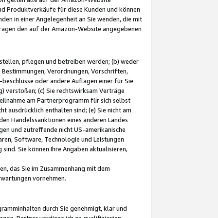
und Produktverkäufe für diese Kunden und können
nden in einer Angelegenheit an Sie wenden, die mit
e-Fragen den auf der Amazon-Website angegebenen
stellen, pflegen und betreiben werden; (b) weder
e Bestimmungen, Verordnungen, Vorschriften,
-beschlüsse oder andere Auflagen einer für Sie
 verstoßen; (c) Sie rechtswirksam Verträge
r Teilnahme am Partnerprogramm für sich selbst
t ausdrücklich enthalten sind; (e) Sie nicht am
den Handelssanktionen eines anderen Landes
gen und zutreffende nicht US-amerikanische
ren, Software, Technologie und Leistungen
sind. Sie können Ihre Angaben aktualisieren,
men, das Sie im Zusammenhang mit dem
 Erwartungen vornehmen.
ogramminhalten durch Sie genehmigt, klar und
zon-Partner verdiene ich an qualifizierten