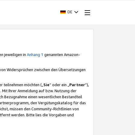
DE
en jeweiligen in
Anhang 1
genannten Amazon-
e von Widersprüchen zwischen den Übersetzungen
er teilnehmen möchten („
Sie
“ oder ein „
Partner
“),
. Mit Ihrer Anmeldung auf bzw. Nutzung der
durch Bezugnahme einen wesentlichen Bestandteil
 Partnerprogramm, den Vergütungskatalog für das
ichst, müssen den Community-Richtlinien von
fernt werden. Bitte lies die Vorgaben und