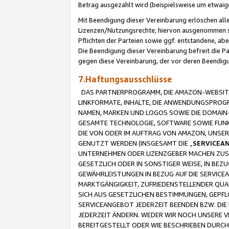
Betrag ausgezahlt wird (beispielsweise um etwai
Mit Beendigung dieser Vereinbarung erlöschen alle
Lizenzen/Nutzungsrechte; hiervon ausgenommen sind
Pflichten der Parteien sowie ggf. entstandene, ab
Die Beendigung dieser Vereinbarung befreit die P
gegen diese Vereinbarung, der vor deren Beendi
7.Haftungsausschlüsse
DAS PARTNERPROGRAMM, DIE AMAZON-WEBSITE,
LINKFORMATE, INHALTE, DIE ANWENDUNGSPRO
NAMEN, MARKEN UND LOGOS SOWIE DIE DOMAIN
GESAMTE TECHNOLOGIE, SOFTWARE SOWIE FUNKT
DIE VON ODER IM AUFTRAG VON AMAZON, UNS
GENUTZT WERDEN (INSGESAMT DIE „
SERVICEA
UNTERNEHMEN ODER LIZENZGEBER MACHEN ZUSI
GESETZLICH ODER IN SONSTIGER WEISE, IN BE
GEWÄHRLEISTUNGEN IN BEZUG AUF DIE SERVICE
MARKTGÄNGIGKEIT, ZUFRIEDENSTELLENDER QUA
SICH AUS GESETZLICHEN BESTIMMUNGEN, GEPFL
SERVICEANGEBOT JEDERZEIT BEENDEN BZW. DIE
JEDERZEIT ÄNDERN. WEDER WIR NOCH UNSERE 
BEREITGESTELLT ODER WIE BESCHRIEBEN DURC