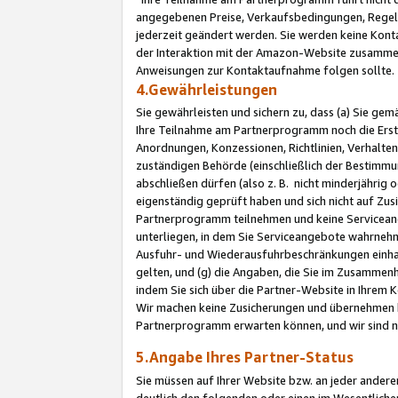
angegebenen Preise, Verkaufsbedingungen, Regeln
jederzeit geändert werden. Sie werden keine Konta
der Interaktion mit der Amazon-Website zusamme
Anweisungen zur Kontaktaufnahme folgen sollte.
4.Gewährleistungen
Sie gewährleisten und sichern zu, dass (a) Sie g
Ihre Teilnahme am Partnerprogramm noch die Erst
Anordnungen, Konzessionen, Richtlinien, Verhalten
zuständigen Behörde (einschließlich der Bestimmu
abschließen dürfen (also z. B. nicht minderjährig
eigenständig geprüft haben und sich nicht auf Zusi
Partnerprogramm teilnehmen und keine Servicean
unterliegen, in dem Sie Serviceangebote wahrneh
Ausfuhr- und Wiederausfuhrbeschränkungen einhal
gelten, und (g) die Angaben, die Sie im Zusammen
indem Sie sich über die Partner-Website in Ihrem
Wir machen keine Zusicherungen und übernehmen 
Partnerprogramm erwarten können, und wir sind n
5.Angabe Ihres Partner-Status
Sie müssen auf Ihrer Website bzw. an jeder ander
deutlich den folgenden oder einen im Wesentlichen