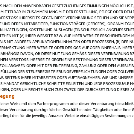
 NACH DEN ANWENDBAREN GESETZLICHEN BESTIMMUNGEN MÖGLICH IST, S
MITTELBAR IM ZUSAMMENHANG MIT DER ERSTELLUNG, PFLEGE ODER DEM BE
ERSTOSS IHRERSEITS GEGEN DIESE VEREINBARUNG STEHEN UND SIE VERP
UND DEREN MITARBEITER, FUNKTIONSTRÄGER (OFFICERS), ORGANMITGLI
N, HAFTUNGEN, KOSTEN UND AUSLAGEN (EINSCHLIESSLICH ANGEMESSENE
HEN MIT (A) IHRER WEBSITE BZW. AUF IHRER WEBSITE ERSCHEINENDEM M
LS MIT ANDEREN APPLIKATIONEN, INHALTEN ODER PROZESSEN, (B) DER 
RMARKTUNG IHRER WEBSITE ODER DES GGF. AUF ODER INNERHALB IHRER W
ABHÄNGIG DAVON, OB DIESE NUTZUNG GEMÄSS DIESER VEREINBARUNG B
EINEM VERSTOSS IHRERSEITS GEGEN EINE BESTIMMUNG DIESER VEREINBARU
D ZOLLABGABEN ODER MIT DER EINTREIBUNG, ZAHLUNG ODER DEM AUSBLEI
FÜLLUNG DER STEUERREGISTRIERUNGSVERPFLICHTUNGEN ODER ZOLLVERPF
W. SEITENS IHRER MITARBEITER ODER AUFTRAGNEHMER. WIR UND UNSERE
ES MANDAT GERICHTLICHE SCHRITTE EINLEITEN UND JEDE PROZESSUALE 
GEN, ODER UM RECHTE AUCH ZUM ZWECK DER DURCHSETZUNG DIESES AR
ilegung
endeiner Weise mit dem Partnerprogramm oder dieser Vereinbarung (einschließl
ieser Vereinbarung durchgeführten Geschäften oder Tätigkeiten oder Ihrer 
iegt den für die jeweilige Amazon-Website einschlägigen Bestimmungen z