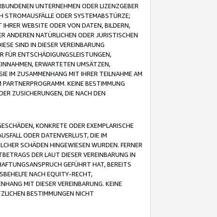
VERBUNDENEN UNTERNEHMEN ODER LIZENZGEBER
ICH STROMAUSFÄLLE ODER SYSTEMABSTÜRZE;
IHRER WEBSITE ODER VON DATEN, BILDERN,
ER ANDEREN NATÜRLICHEN ODER JURISTISCHEN
ESE SIND IN DIESER VEREINBARUNG
R FÜR ENTSCHÄDIGUNGSLEISTUNGEN,
EINNAHMEN, ERWARTETEN UMSÄTZEN,
SIE IM ZUSAMMENHANG MIT IHRER TEILNAHME AM
M PARTNERPROGRAMM. KEINE BESTIMMUNG
DER ZUSICHERUNGEN, DIE NACH DEN
GESCHÄDEN, KONKRETE ODER EXEMPLARISCHE
SFALL ODER DATENVERLUST, DIE IM
OLCHER SCHÄDEN HINGEWIESEN WURDEN. FERNER
BETRAGS DER LAUT DIESER VEREINBARUNG IN
HAFTUNGSANSPRUCH GEFÜHRT HAT, BEREITS
SBEHELFE NACH EQUITY-RECHT,
NHANG MIT DIESER VEREINBARUNG. KEINE
TZLICHEN BESTIMMUNGEN NICHT