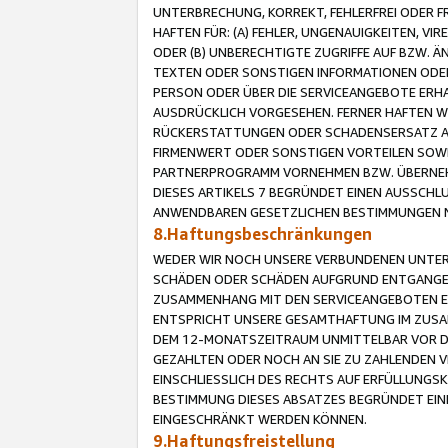
UNTERBRECHUNG, KORREKT, FEHLERFREI ODER 
HAFTEN FÜR: (A) FEHLER, UNGENAUIGKEITEN, 
ODER (B) UNBERECHTIGTE ZUGRIFFE AUF BZW. 
TEXTEN ODER SONSTIGEN INFORMATIONEN ODER 
PERSON ODER ÜBER DIE SERVICEANGEBOTE ERHA
AUSDRÜCKLICH VORGESEHEN. FERNER HAFTEN 
RÜCKERSTATTUNGEN ODER SCHADENSERSATZ AU
FIRMENWERT ODER SONSTIGEN VORTEILEN SOWIE
PARTNERPROGRAMM VORNEHMEN BZW. ÜBERNEHM
DIESES ARTIKELS 7 BEGRÜNDET EINEN AUSSCH
ANWENDBAREN GESETZLICHEN BESTIMMUNGEN 
8.Haftungsbeschränkungen
WEDER WIR NOCH UNSERE VERBUNDENEN UNTERN
SCHÄDEN ODER SCHÄDEN AUFGRUND ENTGANGENE
ZUSAMMENHANG MIT DEN SERVICEANGEBOTEN EN
ENTSPRICHT UNSERE GESAMTHAFTUNG IM ZUSAM
DEM 12-MONATSZEITRAUM UNMITTELBAR VOR DE
GEZAHLTEN ODER NOCH AN SIE ZU ZAHLENDEN V
EINSCHLIESSLICH DES RECHTS AUF ERFÜLLUNGS
BESTIMMUNG DIESES ABSATZES BEGRÜNDET EI
EINGESCHRÄNKT WERDEN KÖNNEN.
9.Haftungsfreistellung