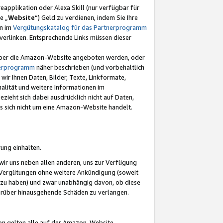
eapplikation oder Alexa Skill (nur verfügbar für
e „
Website
“) Geld zu verdienen, indem Sie Ihre
en im
Vergütungskatalog für das Partnerprogramm
t) verlinken. Entsprechende Links müssen dieser
e über die Amazon-Website angeboten werden, oder
nerprogramm
näher beschrieben (und vorbehaltlich
ir Ihnen Daten, Bilder, Texte, Linkformate,
alität und weitere Informationen im
zieht sich dabei ausdrücklich nicht auf Daten,
es sich nicht um eine Amazon-Website handelt.
rung einhalten.
ir uns neben allen anderen, uns zur Verfügung
n Vergütungen ohne weitere Ankündigung (soweit
 zu haben) und zwar unabhängig davon, ob diese
darüber hinausgehende Schäden zu verlangen.
on gelten alle auf der Amazon-Website