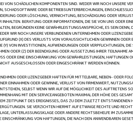
FREI VON SCHÄDLICHEN KOMPONENTEN SIND. WEDER WIR NOCH UNSERE 
VIREN, SCHADSOFTWARE ODER BETRIEBSUNTERBRECHUNGEN, EINSCHLIESSL
ÄNDERUNG ODER LÖSCHUNG, VERNICHTUNG, BESCHÄDIGUNG ODER VERLUST 
INHALTEN. BERATUNG ODER INFORMATIONEN, DIE SIE VON UNS ODER EIN
LTEN, BEGRÜNDEN KEINE GEWÄHRLEISTUNGSANSPRÜCHE, ES SEIN DENN, DI
WEDER WIR NOCH UNSERE VERBUNDENEN UNTERNEHMEN ODER LIZENZGEBE
FGRUND (X) DES VERLUSTS VON VORAUSSICHTLICHEN GEWINNEN ODER 
 (Y) VON INVESTITIONEN, AUFWENDUNGEN ODER VERPFLICHTUNGEN, DIE 
EN ODER (Z) DER BEENDIGUNG ODER AUSSETZUNG IHRER TEILNAHME A
LUSS ODER EINE EINSCHRÄNKUNG VON GEWÄHRLEISTUNGEN, HAFTUNGEN O
NICHT AUSGESCHLOSSEN ODER EINGESCHRÄNKT WERDEN KÖNNEN.
EHMEN ODER LIZENZGEBER HAFTEN FÜR MITTELBARE, NEBEN- ODER FOL
R EINNAHMEN ODER GEWINNE, VERLUST VON FIRMENWERT, NUTZUNGSAU
TSTEHEN, SELBST WENN WIR AUF DIE MÖGLICHKEIT DES AUFTRETENS S
MENHANG MIT DEN SERVICEANGEBOTEN MAXIMAL DER HÖHE DES GESAMT
M ZEITPUNKT DES EREIGNISSES, DAS ZU DEM ZULETZT ENTSTANDENEN 
ERGÜTUNGEN. SIE VERZICHTEN HIERMIT AUF ETWAIGE RECHTE UND RECHT
KLAGE, UNTERLASSUNGSKLAGE ODER ANDERE RECHTSBEHELFE IM ZUSAMME
NE EINSCHRÄNKUNG VON HAFTUNGEN, DIE NACH DEN ANWENDBAREN GESE