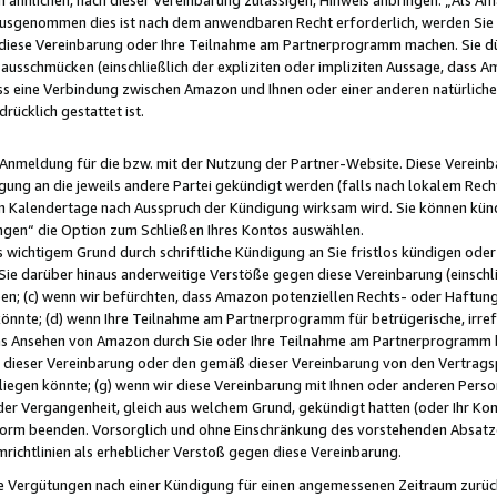
usgenommen dies ist nach dem anwendbaren Recht erforderlich, werden Sie 
f diese Vereinbarung oder Ihre Teilnahme am Partnerprogramm machen. Sie d
usschmücken (einschließlich der expliziten oder impliziten Aussage, dass A
 eine Verbindung zwischen Amazon und Ihnen oder einer anderen natürlichen 
rücklich gestattet ist.
r Anmeldung für die bzw. mit der Nutzung der Partner-Website. Diese Vereinb
gung an die jeweils andere Partei gekündigt werden (falls nach lokalem Rech
n Kalendertage nach Ausspruch der Kündigung wirksam wird. Sie können kündi
ngen“ die Option zum Schließen Ihres Kontos auswählen.
 wichtigem Grund durch schriftliche Kündigung an Sie fristlos kündigen oder I
 Sie darüber hinaus anderweitige Verstöße gegen diese Vereinbarung (einschli
ben; (c) wenn wir befürchten, dass Amazon potenziellen Rechts- oder Haftu
nnte; (d) wenn Ihre Teilnahme am Partnerprogramm für betrügerische, irref
das Ansehen von Amazon durch Sie oder Ihre Teilnahme am Partnerprogramm b
ieser Vereinbarung oder den gemäß dieser Vereinbarung von den Vertragspa
liegen könnte; (g) wenn wir diese Vereinbarung mit Ihnen oder anderen Perso
 der Vergangenheit, gleich aus welchem Grund, gekündigt hatten (oder Ihr Ko
rm beenden. Vorsorglich und ohne Einschränkung des vorstehenden Absatzes
richtlinien als erheblicher Verstoß gegen diese Vereinbarung.
e Vergütungen nach einer Kündigung für einen angemessenen Zeitraum zurückb