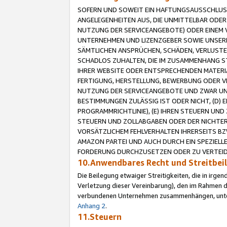
SOFERN UND SOWEIT EIN HAFTUNGSAUSSCHLUSS
ANGELEGENHEITEN AUS, DIE UNMITTELBAR ODER 
NUTZUNG DER SERVICEANGEBOTE) ODER EINEM V
UNTERNEHMEN UND LIZENZGEBER SOWIE UNSERE 
SÄMTLICHEN ANSPRÜCHEN, SCHÄDEN, VERLUSTE
SCHADLOS ZUHALTEN, DIE IM ZUSAMMENHANG STE
IHRER WEBSITE ODER ENTSPRECHENDEN MATERIA
FERTIGUNG, HERSTELLUNG, BEWERBUNG ODER VE
NUTZUNG DER SERVICEANGEBOTE UND ZWAR UN
BESTIMMUNGEN ZULÄSSIG IST ODER NICHT, (D) 
PROGRAMMRICHTLINIE), (E) IHREN STEUERN UN
STEUERN UND ZOLLABGABEN ODER DER NICHTER
VORSÄTZLICHEM FEHLVERHALTEN IHRERSEITS BZ
AMAZON PARTEI UND AUCH DURCH EIN SPEZIELL
FORDERUNG DURCHZUSETZEN ODER ZU VERTEIDI
10.Anwendbares Recht und Streitbe
Die Beilegung etwaiger Streitigkeiten, die in irg
Verletzung dieser Vereinbarung), den im Rahmen d
verbundenen Unternehmen zusammenhängen, unterl
Anhang 2
.
11.Steuern