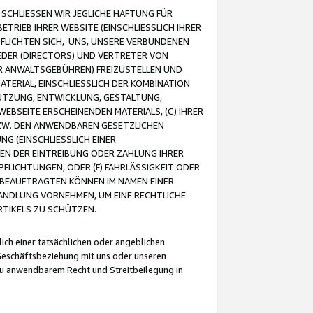
CHLIESSEN WIR JEGLICHE HAFTUNG FÜR
TRIEB IHRER WEBSITE (EINSCHLIESSLICH IHRER
FLICHTEN SICH, UNS, UNSERE VERBUNDENEN
EDER (DIRECTORS) UND VERTRETER VON
R ANWALTSGEBÜHREN) FREIZUSTELLEN UND
ATERIAL, EINSCHLIESSLICH DER KOMBINATION
NUTZUNG, ENTWICKLUNG, GESTALTUNG,
EBSEITE ERSCHEINENDEN MATERIALS, (C) IHRER
ZW. DEN ANWENDBAREN GESETZLICHEN
NG (EINSCHLIESSLICH EINER
BEN DER EINTREIBUNG ODER ZAHLUNG IHRER
LICHTUNGEN, ODER (F) FAHRLÄSSIGKEIT ODER
 BEAUFTRAGTEN KÖNNEN IM NAMEN EINER
HANDLUNG VORNEHMEN, UM EINE RECHTLICHE
TIKELS ZU SCHÜTZEN.
ich einer tatsächlichen oder angeblichen
Geschäftsbeziehung mit uns oder unseren
u anwendbarem Recht und Streitbeilegung in