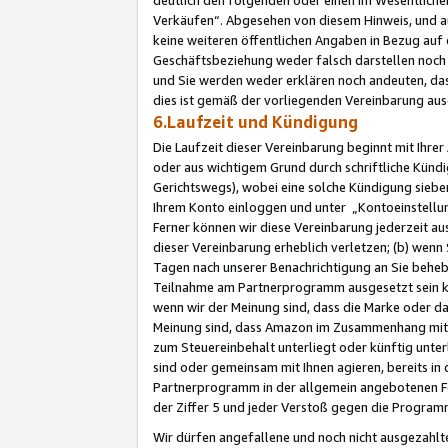
Verkäufen“. Abgesehen von diesem Hinweis, und a
keine weiteren öffentlichen Angaben in Bezug au
Geschäftsbeziehung weder falsch darstellen noch a
und Sie werden weder erklären noch andeuten, dass
dies ist gemäß der vorliegenden Vereinbarung ausd
6.Laufzeit und Kündigung
Die Laufzeit dieser Vereinbarung beginnt mit Ihre
oder aus wichtigem Grund durch schriftliche Kündi
Gerichtswegs), wobei eine solche Kündigung siebe
Ihrem Konto einloggen und unter „Kontoeinstellu
Ferner können wir diese Vereinbarung jederzeit aus
dieser Vereinbarung erheblich verletzen; (b) wenn
Tagen nach unserer Benachrichtigung an Sie behe
Teilnahme am Partnerprogramm ausgesetzt sein kö
wenn wir der Meinung sind, dass die Marke oder 
Meinung sind, dass Amazon im Zusammenhang mit d
zum Steuereinbehalt unterliegt oder künftig unter
sind oder gemeinsam mit Ihnen agieren, bereits in
Partnerprogramm in der allgemein angebotenen Fo
der Ziffer 5 und jeder Verstoß gegen die Programm
Wir dürfen angefallene und noch nicht ausgezahlt