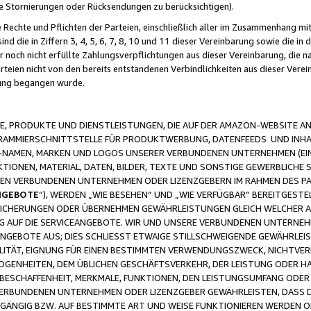
ge Stornierungen oder Rücksendungen zu berücksichtigen).
 Rechte und Pflichten der Parteien, einschließlich aller im Zusammenhang m
 die in Ziffern 3, 4, 5, 6, 7, 8, 10 und 11 dieser Vereinbarung sowie die in
er noch nicht erfüllte Zahlungsverpflichtungen aus dieser Vereinbarung, die
arteien nicht von den bereits entstandenen Verbindlichkeiten aus dieser Ver
gung begangen wurde.
 PRODUKTE UND DIENSTLEISTUNGEN, DIE AUF DER AMAZON-WEBSITE AN
GRAMMIERSCHNITTSTELLE FÜR PRODUKTWERBUNG, DATENFEEDS UND INH
-NAMEN, MARKEN UND LOGOS UNSERER VERBUNDENEN UNTERNEHMEN (EIN
IONEN, MATERIAL, DATEN, BILDER, TEXTE UND SONSTIGE GEWERBLICHE 
EREN VERBUNDENEN UNTERNEHMEN ODER LIZENZGEBERN IM RAHMEN DES 
NGEBOTE
“), WERDEN „WIE BESEHEN“ UND „WIE VERFÜGBAR“ BEREITGEST
CHERUNGEN ODER ÜBERNEHMEN GEWÄHRLEISTUNGEN GLEICH WELCHER AR
ZUG AUF DIE SERVICEANGEBOTE. WIR UND UNSERE VERBUNDENEN UNTERNEH
ANGEBOTE AUS; DIES SCHLIESST ETWAIGE STILLSCHWEIGENDE GEWÄHRLE
LITÄT, EIGNUNG FÜR EINEN BESTIMMTEN VERWENDUNGSZWECK, NICHTVER
OGENHEITEN, DEM ÜBLICHEN GESCHÄFTSVERKEHR, DER LEISTUNG ODER H
 BESCHAFFENHEIT, MERKMALE, FUNKTIONEN, DEN LEISTUNGSUMFANG ODER
VERBUNDENEN UNTERNEHMEN ODER LIZENZGEBER GEWÄHRLEISTEN, DASS D
HGÄNGIG BZW. AUF BESTIMMTE ART UND WEISE FUNKTIONIEREN WERDEN 