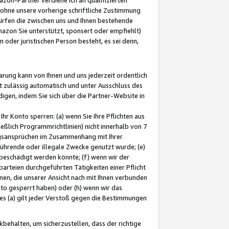
ohne unsere vorherige schriftliche Zustimmung
ürfen die zwischen uns und Ihnen bestehende
mazon Sie unterstützt, sponsert oder empfiehlt)
oder juristischen Person besteht, es sei denn,
arung kann von Ihnen und uns jederzeit ordentlich
t zulässig automatisch und unter Ausschluss des
gen, indem Sie sich über die Partner-Website in
hr Konto sperren: (a) wenn Sie Ihre Pflichten aus
eßlich Programmrichtlinien) nicht innerhalb von 7
ngsansprüchen im Zusammenhang mit Ihrer
ührende oder illegale Zwecke genutzt wurde; (e)
eschädigt werden könnte; (f) wenn wir der
rteien durchgeführten Tätigkeiten einer Pflicht
nen, die unserer Ansicht nach mit Ihnen verbunden
nto gesperrt haben) oder (h) wenn wir das
 (a) gilt jeder Verstoß gegen die Bestimmungen
ehalten, um sicherzustellen, dass der richtige