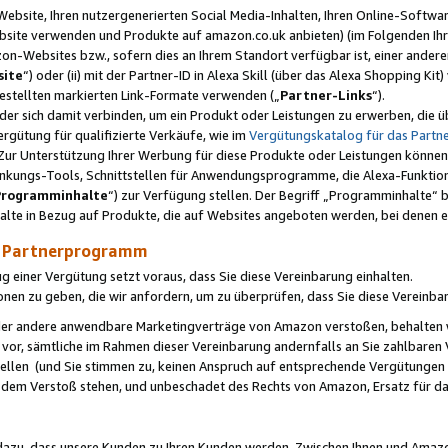
ebsite, Ihren nutzergenerierten Social Media-Inhalten, Ihren Online-Softwar
ebsite verwenden und Produkte auf amazon.co.uk anbieten) (im Folgenden Ihr
-Websites bzw., sofern dies an Ihrem Standort verfügbar ist, einer ander
ite
“) oder (ii) mit der Partner-ID in Alexa Skill (über das Alexa Shopping Ki
estellten markierten Link-Formate verwenden („
Partner-Links
“).
oder sich damit verbinden, um ein Produkt oder Leistungen zu erwerben, di
gütung für qualifizierte Verkäufe, wie im
Vergütungskatalog für das Part
Zur Unterstützung Ihrer Werbung für diese Produkte oder Leistungen können w
linkungs-Tools, Schnittstellen für Anwendungsprogramme, die Alexa-Funktion
Programminhalte
“) zur Verfügung stellen. Der Begriff „Programminhalte“ be
halte in Bezug auf Produkte, die auf Websites angeboten werden, bei denen 
as Partnerprogramm
einer Vergütung setzt voraus, dass Sie diese Vereinbarung einhalten.
ionen zu geben, die wir anfordern, um zu überprüfen, dass Sie diese Vereinba
oder andere anwendbare Marketingverträge von Amazon verstoßen, behalten w
 vor, sämtliche im Rahmen dieser Vereinbarung andernfalls an Sie zahlbare
tellen (und Sie stimmen zu, keinen Anspruch auf entsprechende Vergütungen
 dem Verstoß stehen, und unbeschadet des Rechts von Amazon, Ersatz für 
azu, dass unsere Kunden zu Ihren Kunden werden. Zwischen Ihnen und Amaz