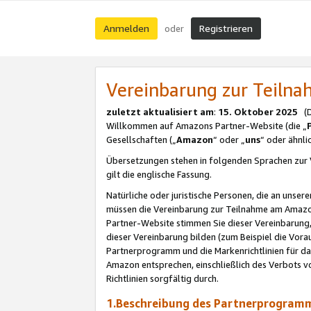
Anmelden
Registrieren
oder
Vereinbarung zur Teil
zuletzt aktualisiert am
:
15. Oktober 2025
(De
Willkommen auf Amazons Partner-Website (die „
Gesellschaften („
Amazon
“ oder „
uns
“ oder ähnl
Übersetzungen stehen in folgenden Sprachen zur 
gilt die englische Fassung.
Natürliche oder juristische Personen, die an uns
müssen die Vereinbarung zur Teilnahme am Amaz
Partner-Website stimmen Sie dieser Vereinbarung,
dieser Vereinbarung bilden (zum Beispiel die Vo
Partnerprogramm und die Markenrichtlinien für da
Amazon entsprechen, einschließlich des Verbots vo
Richtlinien sorgfältig durch.
1.Beschreibung des Partnerprogra