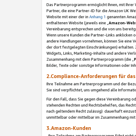
Das Partnerprogramm ermöglicht Ihnen, mit Ihrer W
Partner, die eine Partner-ID für die Amazon UK W
Website mit einer der in
Anhang 1
genannten Amazon
enthaltenen Website (jeweils eine „
Amazon-Webs
Vereinbarung entsprechen und die von uns bereitg
Wenn unsere Kunden die Partner-Links anklicken 
andere Handlungen vornehmen, können Sie eine Ver
der dort festgelegten Einschränkungen) erhalten. 
Widgets, Links, Marketing-Inhalte und andere Ver
Zusammenhang mit dem Partnerprogramm (die „
Bilder, Texte oder sonstige Informationen oder In
2.Compliance-Anforderungen für d
Ihre Teilnahme am Partnerprogramm und der Bezug 
Sie sind verpflichtet, uns umgehend alle Informat
Für den Fall, dass Sie gegen diese Vereinbarung 
stehenden Rechten und Rechtsbehelfen, das Recht
nach geltendem Recht zulässig) dauerhaft einzus
unmittelbar oder mittelbar im Zusammenhang mit
3.Amazon-Kunden
Ihre Teilnahme am Partnerprogramm führt nicht d