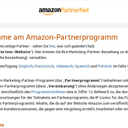
nahme am Amazon-Partnerprogramm
rzeitige Partner - sehen Sie
hier
, was sich geändert hat).
Partner-Website
“). Hier können Sie Ihre Marketing-Partner-Beziehung zu d
iche Bezeichnung) verwalten.
Verfügung :
Englisch
,
Französisch
,
Italienisch
,
Spanisch
und
Polnisch
. Im Fall
erem Marketing-Partner-Programm (das „
Partnerprogramm
“) teilnehmen od
on-Partnerprogramm (diese „
Vereinbarung
“) ohne Änderungen akzeptieren
 einschließlich den
Programmrichtlinien
(wie in Ziffer 12 definiert) zu, die 
raussetzungen für die Teilnahme am Partnerprogramm, die IP-Lizenz für das
s Partnerprogramm). Inhalte, die du auf der Website Amazon.com veröffentl
n Kundenrezensionen, die gegen eine Vergütung erstellt, bearbeitet oder ent
mms