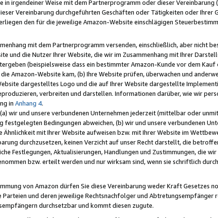
e in irgendeiner Weise mit dem Partnerprogramm oder dieser Vereinbarung (ei
ieser Vereinbarung durchgeführten Geschäften oder Tätigkeiten oder Ihrer 
liegen den für die jeweilige Amazon-Website einschlägigen Steuerbestim
mmenhang mit dem Partnerprogramm versenden, einschließlich, aber nicht be
site und die Nutzer Ihrer Website, die wir im Zusammenhang mit Ihrer Darst
itergeben (beispielsweise dass ein bestimmter Amazon-Kunde vor dem Kauf
uf die Amazon-Website kam, (b) Ihre Website prüfen, überwachen und anderwei
r Website dargestelltes Logo und die auf Ihrer Website dargestellte Impleme
reproduzieren, verbreiten und darstellen. Informationen darüber, wie wir per
ng in
Anhang 4
.
 (a) wir und unsere verbundenen Unternehmen jederzeit (mittelbar oder unmit
ng festgelegten Bedingungen abweichen, (b) wir und unsere verbundenen Unte
 Ähnlichkeit mit Ihrer Website aufweisen bzw. mit Ihrer Website im Wettbewer
barung durchzusetzen, keinen Verzicht auf unser Recht darstellt, die betrof
liche Festlegungen, Aktualisierungen, Handlungen und Zustimmungen, die wi
enommen bzw. erteilt werden und nur wirksam sind, wenn sie schriftlich dur
stimmung von Amazon dürfen Sie diese Vereinbarung weder Kraft Gesetzes no
die Parteien und deren jeweilige Rechtsnachfolger und Abtretungsempfänger 
ngsempfängern durchsetzbar und kommt diesen zugute.