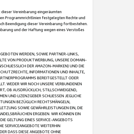
it dieser Vereinbarung eingeräumten
 den Programmrichtlinien festgelegten Rechte und
 nach Beendigung dieser Vereinbarung fortbestehen.
einbarung und der Haftung wegen eines Verstoßes
GEBOTEN WERDEN, SOWIE PARTNER-LINKS,
ALTE VON PRODUKTWERBUNG, UNSERE DOMAIN-
SCHLIESSLICH DER AMAZON-MARKEN) UND DIE
SCHUTZRECHTE, INFORMATIONEN UND INHALTE,
PARTNERPROGRAMMS BEREITGESTELLT ODER
ELLT. WEDER WIR NOCH UNSERE VERBUNDENEN
T, OB AUSDRÜCKLICH, STILLSCHWEIGEND,
MEN UND LIZENZGEBER SCHLIESSEN JEGLICHE
ISTUNGEN BEZÜGLICH RECHTSMÄNGELN,
LETZUNG SOWIE GEWÄHRLEISTUNGEN EIN, DIE
ANDELSBRÄUCHEN ERGEBEN. WIR KÖNNEN EIN
 DIE GELTUNG EINES SERVICE-ANGEBOTS
IE SERVICEANGEBOTE WEITERHIN
ODER DASS DIESE ANGEBOTE OHNE