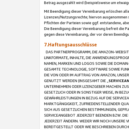
Betrag ausgezahlt wird (beispielsweise um etwai
Mit Beendigung dieser Vereinbarung erlöschen alle
Lizenzen/Nutzungsrechte; hiervon ausgenommen sind
Pflichten der Parteien sowie ggf. entstandene, ab
Die Beendigung dieser Vereinbarung befreit die P
gegen diese Vereinbarung, der vor deren Beendi
7.Haftungsausschlüsse
DAS PARTNERPROGRAMM, DIE AMAZON-WEBSITE,
LINKFORMATE, INHALTE, DIE ANWENDUNGSPRO
NAMEN, MARKEN UND LOGOS SOWIE DIE DOMAIN
GESAMTE TECHNOLOGIE, SOFTWARE SOWIE FUNKT
DIE VON ODER IM AUFTRAG VON AMAZON, UNS
GENUTZT WERDEN (INSGESAMT DIE „
SERVICEA
UNTERNEHMEN ODER LIZENZGEBER MACHEN ZUSI
GESETZLICH ODER IN SONSTIGER WEISE, IN BE
GEWÄHRLEISTUNGEN IN BEZUG AUF DIE SERVICE
MARKTGÄNGIGKEIT, ZUFRIEDENSTELLENDER QUA
SICH AUS GESETZLICHEN BESTIMMUNGEN, GEPFL
SERVICEANGEBOT JEDERZEIT BEENDEN BZW. DIE
JEDERZEIT ÄNDERN. WEDER WIR NOCH UNSERE 
BEREITGESTELLT ODER WIE BESCHRIEBEN DURC