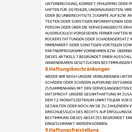
UNTERBRECHUNG, KORREKT, FEHLERFREI ODER 
HAFTEN FÜR: (A) FEHLER, UNGENAUIGKEITEN, 
ODER (B) UNBERECHTIGTE ZUGRIFFE AUF BZW. 
TEXTEN ODER SONSTIGEN INFORMATIONEN ODER 
PERSON ODER ÜBER DIE SERVICEANGEBOTE ERHA
AUSDRÜCKLICH VORGESEHEN. FERNER HAFTEN 
RÜCKERSTATTUNGEN ODER SCHADENSERSATZ AU
FIRMENWERT ODER SONSTIGEN VORTEILEN SOWIE
PARTNERPROGRAMM VORNEHMEN BZW. ÜBERNEHM
DIESES ARTIKELS 7 BEGRÜNDET EINEN AUSSCH
ANWENDBAREN GESETZLICHEN BESTIMMUNGEN 
8.Haftungsbeschränkungen
WEDER WIR NOCH UNSERE VERBUNDENEN UNTERN
SCHÄDEN ODER SCHÄDEN AUFGRUND ENTGANGENE
ZUSAMMENHANG MIT DEN SERVICEANGEBOTEN EN
ENTSPRICHT UNSERE GESAMTHAFTUNG IM ZUSAM
DEM 12-MONATSZEITRAUM UNMITTELBAR VOR DE
GEZAHLTEN ODER NOCH AN SIE ZU ZAHLENDEN V
EINSCHLIESSLICH DES RECHTS AUF ERFÜLLUNGS
BESTIMMUNG DIESES ABSATZES BEGRÜNDET EI
EINGESCHRÄNKT WERDEN KÖNNEN.
9.Haftungsfreistellung