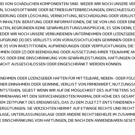
FREI VON SCHÄDLICHEN KOMPONENTEN SIND. WEDER WIR NOCH UNSERE 
VIREN, SCHADSOFTWARE ODER BETRIEBSUNTERBRECHUNGEN, EINSCHLIESSL
ÄNDERUNG ODER LÖSCHUNG, VERNICHTUNG, BESCHÄDIGUNG ODER VERLUST 
INHALTEN. BERATUNG ODER INFORMATIONEN, DIE SIE VON UNS ODER EIN
LTEN, BEGRÜNDEN KEINE GEWÄHRLEISTUNGSANSPRÜCHE, ES SEIN DENN, DI
WEDER WIR NOCH UNSERE VERBUNDENEN UNTERNEHMEN ODER LIZENZGEBE
FGRUND (X) DES VERLUSTS VON VORAUSSICHTLICHEN GEWINNEN ODER 
 (Y) VON INVESTITIONEN, AUFWENDUNGEN ODER VERPFLICHTUNGEN, DIE 
EN ODER (Z) DER BEENDIGUNG ODER AUSSETZUNG IHRER TEILNAHME A
LUSS ODER EINE EINSCHRÄNKUNG VON GEWÄHRLEISTUNGEN, HAFTUNGEN O
NICHT AUSGESCHLOSSEN ODER EINGESCHRÄNKT WERDEN KÖNNEN.
EHMEN ODER LIZENZGEBER HAFTEN FÜR MITTELBARE, NEBEN- ODER FOL
R EINNAHMEN ODER GEWINNE, VERLUST VON FIRMENWERT, NUTZUNGSAU
TSTEHEN, SELBST WENN WIR AUF DIE MÖGLICHKEIT DES AUFTRETENS S
MENHANG MIT DEN SERVICEANGEBOTEN MAXIMAL DER HÖHE DES GESAMT
M ZEITPUNKT DES EREIGNISSES, DAS ZU DEM ZULETZT ENTSTANDENEN 
ERGÜTUNGEN. SIE VERZICHTEN HIERMIT AUF ETWAIGE RECHTE UND RECHT
KLAGE, UNTERLASSUNGSKLAGE ODER ANDERE RECHTSBEHELFE IM ZUSAMME
NE EINSCHRÄNKUNG VON HAFTUNGEN, DIE NACH DEN ANWENDBAREN GESE