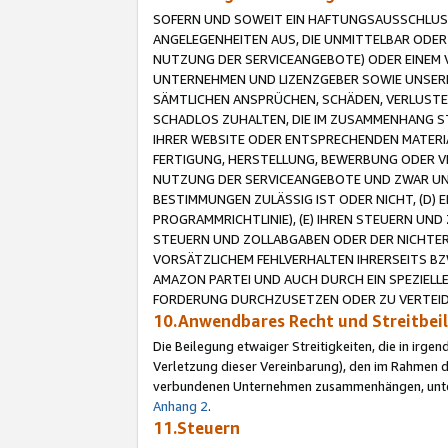
SOFERN UND SOWEIT EIN HAFTUNGSAUSSCHLUSS
ANGELEGENHEITEN AUS, DIE UNMITTELBAR ODER 
NUTZUNG DER SERVICEANGEBOTE) ODER EINEM V
UNTERNEHMEN UND LIZENZGEBER SOWIE UNSERE 
SÄMTLICHEN ANSPRÜCHEN, SCHÄDEN, VERLUSTE
SCHADLOS ZUHALTEN, DIE IM ZUSAMMENHANG STE
IHRER WEBSITE ODER ENTSPRECHENDEN MATERIA
FERTIGUNG, HERSTELLUNG, BEWERBUNG ODER VE
NUTZUNG DER SERVICEANGEBOTE UND ZWAR UN
BESTIMMUNGEN ZULÄSSIG IST ODER NICHT, (D) 
PROGRAMMRICHTLINIE), (E) IHREN STEUERN UN
STEUERN UND ZOLLABGABEN ODER DER NICHTER
VORSÄTZLICHEM FEHLVERHALTEN IHRERSEITS BZ
AMAZON PARTEI UND AUCH DURCH EIN SPEZIELL
FORDERUNG DURCHZUSETZEN ODER ZU VERTEIDI
10.Anwendbares Recht und Streitbe
Die Beilegung etwaiger Streitigkeiten, die in irg
Verletzung dieser Vereinbarung), den im Rahmen d
verbundenen Unternehmen zusammenhängen, unterl
Anhang 2
.
11.Steuern