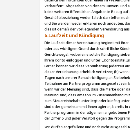
Verkäufen“. Abgesehen von diesem Hinweis, und a
keine weiteren öffentlichen Angaben in Bezug au
Geschäftsbeziehung weder falsch darstellen noch a
und Sie werden weder erklären noch andeuten, dass
dies ist gemäß der vorliegenden Vereinbarung ausd
6.Laufzeit und Kündigung
Die Laufzeit dieser Vereinbarung beginnt mit Ihre
oder aus wichtigem Grund durch schriftliche Kündi
Gerichtswegs), wobei eine solche Kündigung siebe
Ihrem Konto einloggen und unter „Kontoeinstellu
Ferner können wir diese Vereinbarung jederzeit aus
dieser Vereinbarung erheblich verletzen; (b) wenn
Tagen nach unserer Benachrichtigung an Sie behe
Teilnahme am Partnerprogramm ausgesetzt sein kö
wenn wir der Meinung sind, dass die Marke oder 
Meinung sind, dass Amazon im Zusammenhang mit d
zum Steuereinbehalt unterliegt oder künftig unter
sind oder gemeinsam mit Ihnen agieren, bereits in
Partnerprogramm in der allgemein angebotenen Fo
der Ziffer 5 und jeder Verstoß gegen die Programm
Wir dürfen angefallene und noch nicht ausgezahlt