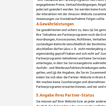
angegebenen Preise, Verkaufsbedingungen, Regeln
jederzeit geändert werden. Sie werden keine Konta
der Interaktion mit der Amazon-Website zusamme
Anweisungen zur Kontaktaufnahme folgen sollte.
4.Gewährleistungen
Sie gewährleisten und sichern zu, dass (a) Sie g
Ihre Teilnahme am Partnerprogramm noch die Erst
Anordnungen, Konzessionen, Richtlinien, Verhalten
zuständigen Behörde (einschließlich der Bestimmu
abschließen dürfen (also z. B. nicht minderjährig
eigenständig geprüft haben und sich nicht auf Zusi
Partnerprogramm teilnehmen und keine Servicean
unterliegen, in dem Sie Serviceangebote wahrneh
Ausfuhr- und Wiederausfuhrbeschränkungen einhal
gelten, und (g) die Angaben, die Sie im Zusammen
indem Sie sich über die Partner-Website in Ihrem
Wir machen keine Zusicherungen und übernehmen 
Partnerprogramm erwarten können, und wir sind n
5.Angabe Ihres Partner-Status
Sie müssen auf Ihrer Website bzw. an jeder ander
deutlich den folgenden oder einen im Wesentlichen