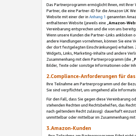
Das Partnerprogramm ermöglicht Ihnen, mit Ihrer W
Partner, die eine Partner-ID für die Amazon UK W
Website mit einer der in
Anhang 1
genannten Amazon
enthaltenen Website (jeweils eine „
Amazon-Webs
Vereinbarung entsprechen und die von uns bereitg
Wenn unsere Kunden die Partner-Links anklicken 
andere Handlungen vornehmen, können Sie eine Ver
der dort festgelegten Einschränkungen) erhalten. 
Widgets, Links, Marketing-Inhalte und andere Ver
Zusammenhang mit dem Partnerprogramm (die „
Bilder, Texte oder sonstige Informationen oder In
2.Compliance-Anforderungen für d
Ihre Teilnahme am Partnerprogramm und der Bezug 
Sie sind verpflichtet, uns umgehend alle Informat
Für den Fall, dass Sie gegen diese Vereinbarung 
stehenden Rechten und Rechtsbehelfen, das Recht
nach geltendem Recht zulässig) dauerhaft einzus
unmittelbar oder mittelbar im Zusammenhang mit
3.Amazon-Kunden
Ihre Teilnahme am Partnerprogramm führt nicht d