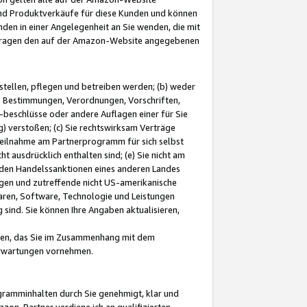
und Produktverkäufe für diese Kunden und können
nden in einer Angelegenheit an Sie wenden, die mit
e-Fragen den auf der Amazon-Website angegebenen
stellen, pflegen und betreiben werden; (b) weder
e Bestimmungen, Verordnungen, Vorschriften,
-beschlüsse oder andere Auflagen einer für Sie
 verstoßen; (c) Sie rechtswirksam Verträge
r Teilnahme am Partnerprogramm für sich selbst
t ausdrücklich enthalten sind; (e) Sie nicht am
den Handelssanktionen eines anderen Landes
gen und zutreffende nicht US-amerikanische
ren, Software, Technologie und Leistungen
sind. Sie können Ihre Angaben aktualisieren,
men, das Sie im Zusammenhang mit dem
 Erwartungen vornehmen.
ogramminhalten durch Sie genehmigt, klar und
zon-Partner verdiene ich an qualifizierten