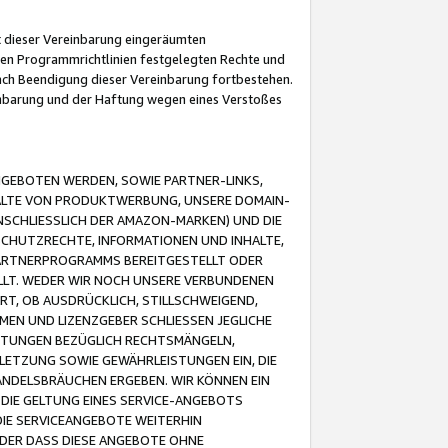
it dieser Vereinbarung eingeräumten
 den Programmrichtlinien festgelegten Rechte und
 nach Beendigung dieser Vereinbarung fortbestehen.
einbarung und der Haftung wegen eines Verstoßes
GEBOTEN WERDEN, SOWIE PARTNER-LINKS,
ALTE VON PRODUKTWERBUNG, UNSERE DOMAIN-
SCHLIESSLICH DER AMAZON-MARKEN) UND DIE
SCHUTZRECHTE, INFORMATIONEN UND INHALTE,
PARTNERPROGRAMMS BEREITGESTELLT ODER
ELLT. WEDER WIR NOCH UNSERE VERBUNDENEN
T, OB AUSDRÜCKLICH, STILLSCHWEIGEND,
MEN UND LIZENZGEBER SCHLIESSEN JEGLICHE
ISTUNGEN BEZÜGLICH RECHTSMÄNGELN,
LETZUNG SOWIE GEWÄHRLEISTUNGEN EIN, DIE
ANDELSBRÄUCHEN ERGEBEN. WIR KÖNNEN EIN
 DIE GELTUNG EINES SERVICE-ANGEBOTS
IE SERVICEANGEBOTE WEITERHIN
ODER DASS DIESE ANGEBOTE OHNE