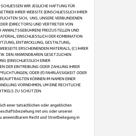
CHLIESSEN WIR JEGLICHE HAFTUNG FÜR
TRIEB IHRER WEBSITE (EINSCHLIESSLICH IHRER
FLICHTEN SICH, UNS, UNSERE VERBUNDENEN
EDER (DIRECTORS) UND VERTRETER VON
R ANWALTSGEBÜHREN) FREIZUSTELLEN UND
ATERIAL, EINSCHLIESSLICH DER KOMBINATION
NUTZUNG, ENTWICKLUNG, GESTALTUNG,
EBSEITE ERSCHEINENDEN MATERIALS, (C) IHRER
ZW. DEN ANWENDBAREN GESETZLICHEN
NG (EINSCHLIESSLICH EINER
BEN DER EINTREIBUNG ODER ZAHLUNG IHRER
LICHTUNGEN, ODER (F) FAHRLÄSSIGKEIT ODER
 BEAUFTRAGTEN KÖNNEN IM NAMEN EINER
HANDLUNG VORNEHMEN, UM EINE RECHTLICHE
TIKELS ZU SCHÜTZEN.
ich einer tatsächlichen oder angeblichen
Geschäftsbeziehung mit uns oder unseren
u anwendbarem Recht und Streitbeilegung in