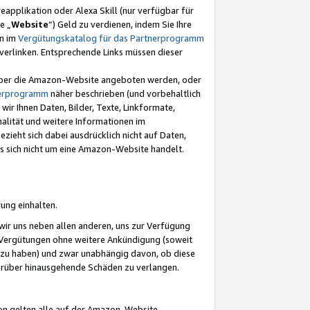
eapplikation oder Alexa Skill (nur verfügbar für
e „
Website
“) Geld zu verdienen, indem Sie Ihre
en im
Vergütungskatalog für das Partnerprogramm
t) verlinken. Entsprechende Links müssen dieser
e über die Amazon-Website angeboten werden, oder
nerprogramm
näher beschrieben (und vorbehaltlich
ir Ihnen Daten, Bilder, Texte, Linkformate,
alität und weitere Informationen im
zieht sich dabei ausdrücklich nicht auf Daten,
es sich nicht um eine Amazon-Website handelt.
rung einhalten.
ir uns neben allen anderen, uns zur Verfügung
n Vergütungen ohne weitere Ankündigung (soweit
 zu haben) und zwar unabhängig davon, ob diese
darüber hinausgehende Schäden zu verlangen.
on gelten alle auf der Amazon-Website