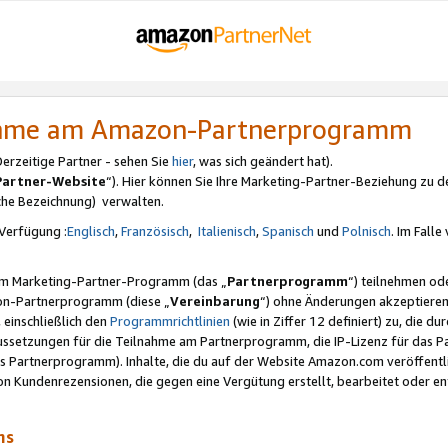
nahme am Amazon-Partnerprogramm
rzeitige Partner - sehen Sie
hier
, was sich geändert hat).
Partner-Website
“). Hier können Sie Ihre Marketing-Partner-Beziehung zu d
iche Bezeichnung) verwalten.
Verfügung :
Englisch
,
Französisch
,
Italienisch
,
Spanisch
und
Polnisch
. Im Fall
erem Marketing-Partner-Programm (das „
Partnerprogramm
“) teilnehmen od
on-Partnerprogramm (diese „
Vereinbarung
“) ohne Änderungen akzeptieren
 einschließlich den
Programmrichtlinien
(wie in Ziffer 12 definiert) zu, die 
raussetzungen für die Teilnahme am Partnerprogramm, die IP-Lizenz für das
s Partnerprogramm). Inhalte, die du auf der Website Amazon.com veröffentl
n Kundenrezensionen, die gegen eine Vergütung erstellt, bearbeitet oder ent
mms