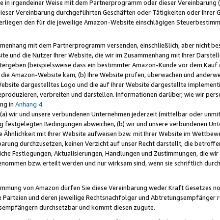
e in irgendeiner Weise mit dem Partnerprogramm oder dieser Vereinbarung (ei
ieser Vereinbarung durchgeführten Geschäften oder Tätigkeiten oder Ihrer 
liegen den für die jeweilige Amazon-Website einschlägigen Steuerbestim
mmenhang mit dem Partnerprogramm versenden, einschließlich, aber nicht be
site und die Nutzer Ihrer Website, die wir im Zusammenhang mit Ihrer Darst
itergeben (beispielsweise dass ein bestimmter Amazon-Kunde vor dem Kauf
uf die Amazon-Website kam, (b) Ihre Website prüfen, überwachen und anderwei
r Website dargestelltes Logo und die auf Ihrer Website dargestellte Impleme
reproduzieren, verbreiten und darstellen. Informationen darüber, wie wir per
ng in
Anhang 4
.
 (a) wir und unsere verbundenen Unternehmen jederzeit (mittelbar oder unmit
ng festgelegten Bedingungen abweichen, (b) wir und unsere verbundenen Unte
 Ähnlichkeit mit Ihrer Website aufweisen bzw. mit Ihrer Website im Wettbewer
barung durchzusetzen, keinen Verzicht auf unser Recht darstellt, die betrof
liche Festlegungen, Aktualisierungen, Handlungen und Zustimmungen, die wi
enommen bzw. erteilt werden und nur wirksam sind, wenn sie schriftlich dur
stimmung von Amazon dürfen Sie diese Vereinbarung weder Kraft Gesetzes no
die Parteien und deren jeweilige Rechtsnachfolger und Abtretungsempfänger 
ngsempfängern durchsetzbar und kommt diesen zugute.