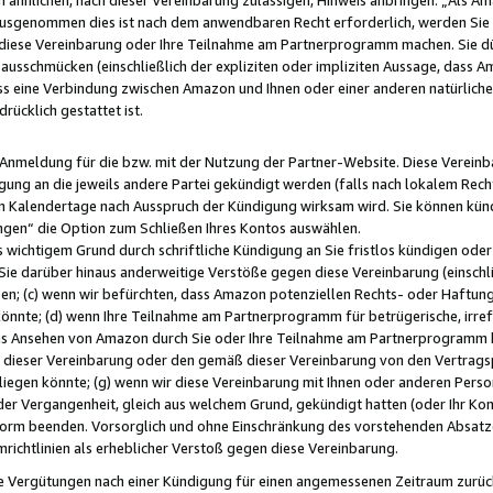
usgenommen dies ist nach dem anwendbaren Recht erforderlich, werden Sie 
f diese Vereinbarung oder Ihre Teilnahme am Partnerprogramm machen. Sie d
usschmücken (einschließlich der expliziten oder impliziten Aussage, dass A
 eine Verbindung zwischen Amazon und Ihnen oder einer anderen natürlichen 
rücklich gestattet ist.
r Anmeldung für die bzw. mit der Nutzung der Partner-Website. Diese Vereinb
gung an die jeweils andere Partei gekündigt werden (falls nach lokalem Rech
n Kalendertage nach Ausspruch der Kündigung wirksam wird. Sie können kündi
ngen“ die Option zum Schließen Ihres Kontos auswählen.
 wichtigem Grund durch schriftliche Kündigung an Sie fristlos kündigen oder I
 Sie darüber hinaus anderweitige Verstöße gegen diese Vereinbarung (einschli
ben; (c) wenn wir befürchten, dass Amazon potenziellen Rechts- oder Haftu
nnte; (d) wenn Ihre Teilnahme am Partnerprogramm für betrügerische, irref
das Ansehen von Amazon durch Sie oder Ihre Teilnahme am Partnerprogramm b
ieser Vereinbarung oder den gemäß dieser Vereinbarung von den Vertragspa
liegen könnte; (g) wenn wir diese Vereinbarung mit Ihnen oder anderen Perso
 der Vergangenheit, gleich aus welchem Grund, gekündigt hatten (oder Ihr Ko
rm beenden. Vorsorglich und ohne Einschränkung des vorstehenden Absatzes
richtlinien als erheblicher Verstoß gegen diese Vereinbarung.
e Vergütungen nach einer Kündigung für einen angemessenen Zeitraum zurückb