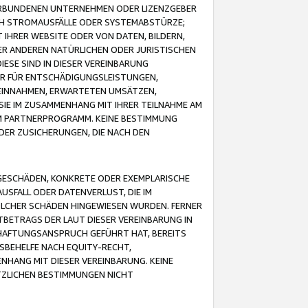
VERBUNDENEN UNTERNEHMEN ODER LIZENZGEBER
ICH STROMAUSFÄLLE ODER SYSTEMABSTÜRZE;
IHRER WEBSITE ODER VON DATEN, BILDERN,
ER ANDEREN NATÜRLICHEN ODER JURISTISCHEN
ESE SIND IN DIESER VEREINBARUNG
R FÜR ENTSCHÄDIGUNGSLEISTUNGEN,
EINNAHMEN, ERWARTETEN UMSÄTZEN,
SIE IM ZUSAMMENHANG MIT IHRER TEILNAHME AM
M PARTNERPROGRAMM. KEINE BESTIMMUNG
DER ZUSICHERUNGEN, DIE NACH DEN
GESCHÄDEN, KONKRETE ODER EXEMPLARISCHE
SFALL ODER DATENVERLUST, DIE IM
OLCHER SCHÄDEN HINGEWIESEN WURDEN. FERNER
BETRAGS DER LAUT DIESER VEREINBARUNG IN
HAFTUNGSANSPRUCH GEFÜHRT HAT, BEREITS
SBEHELFE NACH EQUITY-RECHT,
NHANG MIT DIESER VEREINBARUNG. KEINE
TZLICHEN BESTIMMUNGEN NICHT