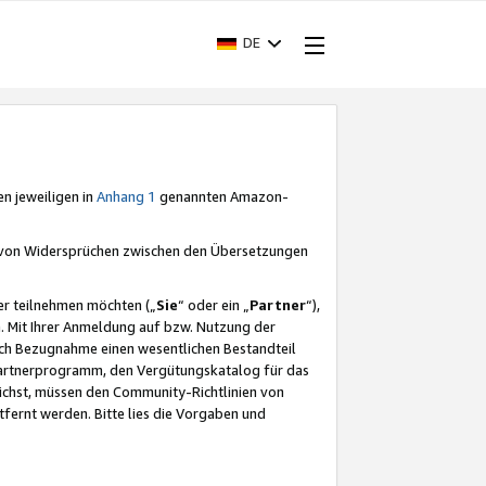
DE
en jeweiligen in
Anhang 1
genannten Amazon-
e von Widersprüchen zwischen den Übersetzungen
er teilnehmen möchten („
Sie
“ oder ein „
Partner
“),
. Mit Ihrer Anmeldung auf bzw. Nutzung der
durch Bezugnahme einen wesentlichen Bestandteil
 Partnerprogramm, den Vergütungskatalog für das
ichst, müssen den Community-Richtlinien von
fernt werden. Bitte lies die Vorgaben und