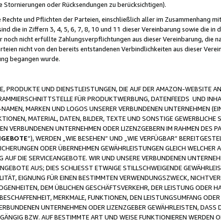
ge Stornierungen oder Rücksendungen zu berücksichtigen).
 Rechte und Pflichten der Parteien, einschließlich aller im Zusammenhang m
 die in Ziffern 3, 4, 5, 6, 7, 8, 10 und 11 dieser Vereinbarung sowie die in
er noch nicht erfüllte Zahlungsverpflichtungen aus dieser Vereinbarung, die
arteien nicht von den bereits entstandenen Verbindlichkeiten aus dieser Ver
gung begangen wurde.
 PRODUKTE UND DIENSTLEISTUNGEN, DIE AUF DER AMAZON-WEBSITE AN
GRAMMIERSCHNITTSTELLE FÜR PRODUKTWERBUNG, DATENFEEDS UND INH
-NAMEN, MARKEN UND LOGOS UNSERER VERBUNDENEN UNTERNEHMEN (EIN
IONEN, MATERIAL, DATEN, BILDER, TEXTE UND SONSTIGE GEWERBLICHE 
EREN VERBUNDENEN UNTERNEHMEN ODER LIZENZGEBERN IM RAHMEN DES 
NGEBOTE
“), WERDEN „WIE BESEHEN“ UND „WIE VERFÜGBAR“ BEREITGEST
CHERUNGEN ODER ÜBERNEHMEN GEWÄHRLEISTUNGEN GLEICH WELCHER AR
ZUG AUF DIE SERVICEANGEBOTE. WIR UND UNSERE VERBUNDENEN UNTERNEH
ANGEBOTE AUS; DIES SCHLIESST ETWAIGE STILLSCHWEIGENDE GEWÄHRLE
LITÄT, EIGNUNG FÜR EINEN BESTIMMTEN VERWENDUNGSZWECK, NICHTVER
OGENHEITEN, DEM ÜBLICHEN GESCHÄFTSVERKEHR, DER LEISTUNG ODER H
 BESCHAFFENHEIT, MERKMALE, FUNKTIONEN, DEN LEISTUNGSUMFANG ODER
VERBUNDENEN UNTERNEHMEN ODER LIZENZGEBER GEWÄHRLEISTEN, DASS D
HGÄNGIG BZW. AUF BESTIMMTE ART UND WEISE FUNKTIONIEREN WERDEN 