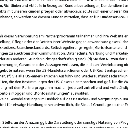
, Richtlinien und Abläufe in Bezug auf Kundenbestellungen, Kundendienst 
kte mit unseren Kunden pflegen oder abwickeln; sollte sich einer unserer Ku
nhängt, so werden Sie diesem Kunden mitteilen, dass er für Kundenservic
emäß dieser Vereinbarung am Partnerprogramm teilnehmen und Ihre Website er
ellung, Pflege oder der Betrieb Ihrer Website gegen anwendbare gesetzlich
skodizes, Branchenstandards, Selbstregulierungsregeln, Gerichtsurteile und 
ngen zu elektronischer Kommunikation, Datenschutz, Werbung und Marketing)
 oder aus anderen Gründen nicht geschäftsfähig sind); (d) Sie den Nutzen de
cherungen, Garantien oder Aussagen verlassen, die in dieser Vereinbarung nich
gebote nutzen, wenn Sie US-Handelssanktionen oder US-Recht entsprechen
men; (f) Sie alle US-amerikanischen Ausfuhr- und Wiederausfuhrbeschränkun
ten, die den Bestimmungen der US-Gesetze entsprechen und ggf. für die Wa
hang mit dem Partnerprogramm machen, jederzeit zutreffend und vollständig 
 Konto einloggen und „Kontoeinstellungen“ auswählen.
keine Gewährleistungen im Hinblick auf das Besucher- und Vergütungsvolu
icht für etwaige Handlungen verantwortlich, die Sie auf Grundlage solcher
en Stelle, an der Amazon ggf. die Darstellung oder sonstige Nutzung von Pr
 ähnlichen, nach dieser Vereinbarung zulässigen, Hinweis anbringen: „Als Ama