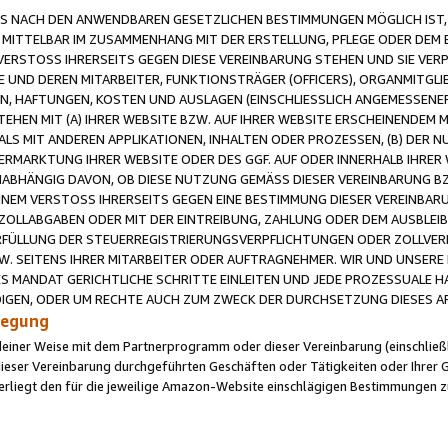
 NACH DEN ANWENDBAREN GESETZLICHEN BESTIMMUNGEN MÖGLICH IST, S
MITTELBAR IM ZUSAMMENHANG MIT DER ERSTELLUNG, PFLEGE ODER DEM BE
ERSTOSS IHRERSEITS GEGEN DIESE VEREINBARUNG STEHEN UND SIE VERP
UND DEREN MITARBEITER, FUNKTIONSTRÄGER (OFFICERS), ORGANMITGLI
N, HAFTUNGEN, KOSTEN UND AUSLAGEN (EINSCHLIESSLICH ANGEMESSENE
HEN MIT (A) IHRER WEBSITE BZW. AUF IHRER WEBSITE ERSCHEINENDEM M
LS MIT ANDEREN APPLIKATIONEN, INHALTEN ODER PROZESSEN, (B) DER 
RMARKTUNG IHRER WEBSITE ODER DES GGF. AUF ODER INNERHALB IHRER W
ABHÄNGIG DAVON, OB DIESE NUTZUNG GEMÄSS DIESER VEREINBARUNG B
EINEM VERSTOSS IHRERSEITS GEGEN EINE BESTIMMUNG DIESER VEREINBARU
D ZOLLABGABEN ODER MIT DER EINTREIBUNG, ZAHLUNG ODER DEM AUSBLEI
FÜLLUNG DER STEUERREGISTRIERUNGSVERPFLICHTUNGEN ODER ZOLLVERPF
W. SEITENS IHRER MITARBEITER ODER AUFTRAGNEHMER. WIR UND UNSERE
ES MANDAT GERICHTLICHE SCHRITTE EINLEITEN UND JEDE PROZESSUALE 
GEN, ODER UM RECHTE AUCH ZUM ZWECK DER DURCHSETZUNG DIESES AR
ilegung
endeiner Weise mit dem Partnerprogramm oder dieser Vereinbarung (einschließl
ieser Vereinbarung durchgeführten Geschäften oder Tätigkeiten oder Ihrer 
iegt den für die jeweilige Amazon-Website einschlägigen Bestimmungen z