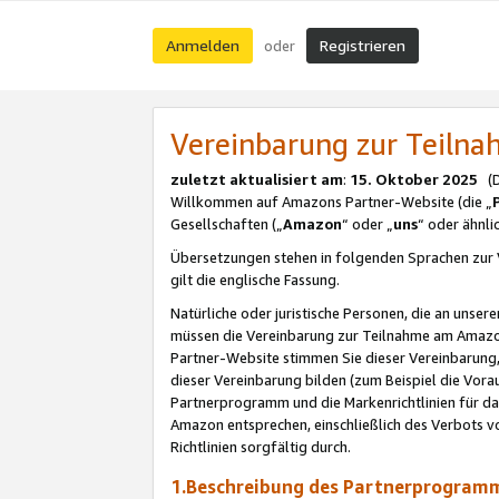
Anmelden
Registrieren
oder
Vereinbarung zur Teil
zuletzt aktualisiert am
:
15. Oktober 2025
(De
Willkommen auf Amazons Partner-Website (die „
Gesellschaften („
Amazon
“ oder „
uns
“ oder ähnl
Übersetzungen stehen in folgenden Sprachen zur 
gilt die englische Fassung.
Natürliche oder juristische Personen, die an uns
müssen die Vereinbarung zur Teilnahme am Amaz
Partner-Website stimmen Sie dieser Vereinbarung,
dieser Vereinbarung bilden (zum Beispiel die Vo
Partnerprogramm und die Markenrichtlinien für da
Amazon entsprechen, einschließlich des Verbots vo
Richtlinien sorgfältig durch.
1.Beschreibung des Partnerprogra