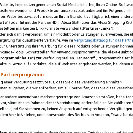
ebsite, Ihren nutzergenerierten Social Media-Inhalten, Ihren Online-Softwar
ebsite verwenden und Produkte auf amazon.co.uk anbieten) (im Folgenden Ihr
-Websites bzw., sofern dies an Ihrem Standort verfügbar ist, einer ander
ite
“) oder (ii) mit der Partner-ID in Alexa Skill (über das Alexa Shopping Ki
estellten markierten Link-Formate verwenden („
Partner-Links
“).
oder sich damit verbinden, um ein Produkt oder Leistungen zu erwerben, di
gütung für qualifizierte Verkäufe, wie im
Vergütungskatalog für das Part
Zur Unterstützung Ihrer Werbung für diese Produkte oder Leistungen können w
linkungs-Tools, Schnittstellen für Anwendungsprogramme, die Alexa-Funktion
Programminhalte
“) zur Verfügung stellen. Der Begriff „Programminhalte“ be
halte in Bezug auf Produkte, die auf Websites angeboten werden, bei denen 
as Partnerprogramm
einer Vergütung setzt voraus, dass Sie diese Vereinbarung einhalten.
ionen zu geben, die wir anfordern, um zu überprüfen, dass Sie diese Vereinba
oder andere anwendbare Marketingverträge von Amazon verstoßen, behalten w
 vor, sämtliche im Rahmen dieser Vereinbarung andernfalls an Sie zahlbare
tellen (und Sie stimmen zu, keinen Anspruch auf entsprechende Vergütungen
 dem Verstoß stehen, und unbeschadet des Rechts von Amazon, Ersatz für 
azu, dass unsere Kunden zu Ihren Kunden werden. Zwischen Ihnen und Amaz