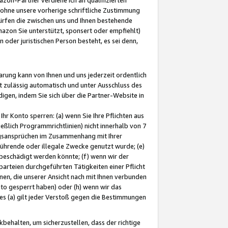
ohne unsere vorherige schriftliche Zustimmung
ürfen die zwischen uns und Ihnen bestehende
mazon Sie unterstützt, sponsert oder empfiehlt)
oder juristischen Person besteht, es sei denn,
arung kann von Ihnen und uns jederzeit ordentlich
t zulässig automatisch und unter Ausschluss des
gen, indem Sie sich über die Partner-Website in
hr Konto sperren: (a) wenn Sie Ihre Pflichten aus
eßlich Programmrichtlinien) nicht innerhalb von 7
ngsansprüchen im Zusammenhang mit Ihrer
ührende oder illegale Zwecke genutzt wurde; (e)
eschädigt werden könnte; (f) wenn wir der
rteien durchgeführten Tätigkeiten einer Pflicht
nen, die unserer Ansicht nach mit Ihnen verbunden
nto gesperrt haben) oder (h) wenn wir das
 (a) gilt jeder Verstoß gegen die Bestimmungen
ehalten, um sicherzustellen, dass der richtige