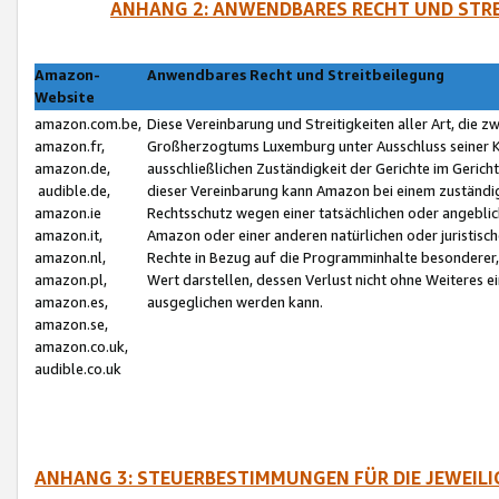
ANHANG 2: ANWENDBARES RECHT UND STRE
Amazon-
Anwendbares Recht und Streitbeilegung
Website
amazon.com.be,
Diese Vereinbarung und Streitigkeiten aller Art, die 
amazon.fr,
Großherzogtums Luxemburg unter Ausschluss seiner Kol
amazon.de,
ausschließlichen Zuständigkeit der Gerichte im Geri
audible.de,
dieser Vereinbarung kann Amazon bei einem zuständig
amazon.ie
Rechtsschutz wegen einer tatsächlichen oder angebli
amazon.it,
Amazon oder einer anderen natürlichen oder juristisc
amazon.nl,
Rechte in Bezug auf die Programminhalte besonderer,
amazon.pl,
Wert darstellen, dessen Verlust nicht ohne Weiteres e
amazon.es,
ausgeglichen werden kann.
amazon.se,
amazon.co.uk,
audible.co.uk
ANHANG 3: STEUERBESTIMMUNGEN FÜR DIE JEWEIL