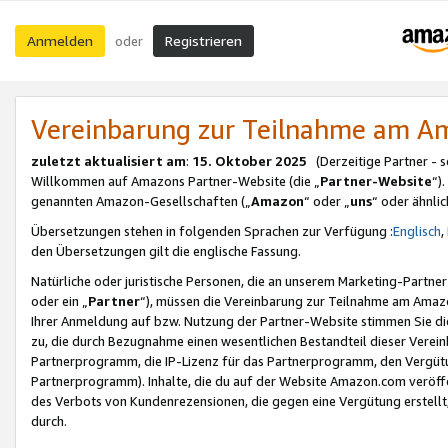
Anmelden
Registrieren
oder
Vereinbarung zur Teilnahme am 
zuletzt aktualisiert am
:
15. Oktober 2025
(Derzeitige Partner - 
Willkommen auf Amazons Partner-Website (die „
Partner-Website
“)
genannten Amazon-Gesellschaften („
Amazon
“ oder „
uns
“ oder ähnli
Übersetzungen stehen in folgenden Sprachen zur Verfügung :
Englisch
,
den Übersetzungen gilt die englische Fassung.
Natürliche oder juristische Personen, die an unserem Marketing-Partn
oder ein „
Partner
“), müssen die Vereinbarung zur Teilnahme am Ama
Ihrer Anmeldung auf bzw. Nutzung der Partner-Website stimmen Sie die
zu, die durch Bezugnahme einen wesentlichen Bestandteil dieser Verei
Partnerprogramm, die IP-Lizenz für das Partnerprogramm, den Vergütu
Partnerprogramm). Inhalte, die du auf der Website Amazon.com veröffe
des Verbots von Kundenrezensionen, die gegen eine Vergütung erstellt, 
durch.