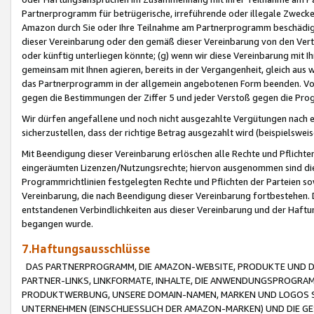
Partnerprogramm für betrügerische, irreführende oder illegale Zwecke
Amazon durch Sie oder Ihre Teilnahme am Partnerprogramm beschädig
dieser Vereinbarung oder den gemäß dieser Vereinbarung von den Vertr
oder künftig unterliegen könnte; (g) wenn wir diese Vereinbarung mit I
gemeinsam mit Ihnen agieren, bereits in der Vergangenheit, gleich aus
das Partnerprogramm in der allgemein angebotenen Form beenden. Vors
gegen die Bestimmungen der Ziffer 5 und jeder Verstoß gegen die Prog
Wir dürfen angefallene und noch nicht ausgezahlte Vergütungen nach 
sicherzustellen, dass der richtige Betrag ausgezahlt wird (beispielsw
Mit Beendigung dieser Vereinbarung erlöschen alle Rechte und Pflichte
eingeräumten Lizenzen/Nutzungsrechte; hiervon ausgenommen sind die in 
Programmrichtlinien festgelegten Rechte und Pflichten der Parteien sow
Vereinbarung, die nach Beendigung dieser Vereinbarung fortbestehen. D
entstandenen Verbindlichkeiten aus dieser Vereinbarung und der Haft
begangen wurde.
7.Haftungsausschlüsse
DAS PARTNERPROGRAMM, DIE AMAZON-WEBSITE, PRODUKTE UND DI
PARTNER-LINKS, LINKFORMATE, INHALTE, DIE ANWENDUNGSPROGR
PRODUKTWERBUNG, UNSERE DOMAIN-NAMEN, MARKEN UND LOGOS S
UNTERNEHMEN (EINSCHLIESSLICH DER AMAZON-MARKEN) UND DIE GE