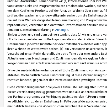
und SMS-Nachrichten. Ferner dürfen wir (a) Informationen über Ihre We
von Partner-Links und Programminhalten erhalten überwachen, aufzei
vor dem Kauf eines Produkts auf der Amazon-Website über einen auf Ih
prüfen, überwachen und anderweitig untersuchen, um die Einhaltung dies
die auf Ihrer Website dargestellte Implementierung von Programminhalt
reproduzieren, verbreiten und darstellen. Informationen darüber, wie w
Amazon-Datenschutzerklärung in
Anhang 4
.
Sie bestätigen und sind damit einverstanden, dass (a) wir und unsere 
(Traffic) anregen können, zu Bedingungen, die von den in dieser Vere
Unternehmen jederzeit (unmittelbar oder mittelbar) Websites oder Appl
Ihrer Website im Wettbewerb stehen, (c) ein Versäumnis unsererseits, I
Verzicht auf unser Recht darstellt, die betroffene oder eine andere B
Aktualisierungen, Handlungen und Zustimmungen, die wir ggf. im Rahme
vorgenommen bzw. erteilt werden und nur wirksam sind, wenn sie schri
Ohne die ausdrückliche vorherige schriftliche Zustimmung von Amazon
abtreten. Vorbehaltlich dieser Einschränkung ist diese Vereinbarung f
rechtlich bindend, gegenüber den Parteien und ihren jeweiligen Rech
Diese Vereinbarung umfasst die jeweils aktuellste Fassung aller Richtli
dieser Vereinbarung Bezug genommen wird und alle anderen Richtlinie
des Partnerprogramms zur Verfügung gestellt werden („
Programmric
verpflichten sich zu deren Einhaltung. Im Falle von Widersprüchen zwi
maßgeblich. Im Falle von Widersprüchen zwischen dieser Vereinbarun