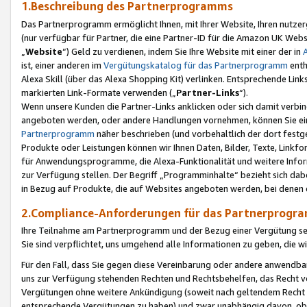
1.Beschreibung des Partnerprogramms
Das Partnerprogramm ermöglicht Ihnen, mit Ihrer Website, Ihren nutzer
(nur verfügbar für Partner, die eine Partner-ID für die Amazon UK We
„
Website
“) Geld zu verdienen, indem Sie Ihre Website mit einer der in
ist, einer anderen im
Vergütungskatalog für das Partnerprogramm
enth
Alexa Skill (über das Alexa Shopping Kit) verlinken. Entsprechende Lin
markierten Link-Formate verwenden („
Partner-Links
“).
Wenn unsere Kunden die Partner-Links anklicken oder sich damit verbi
angeboten werden, oder andere Handlungen vornehmen, können Sie eine
Partnerprogramm
näher beschrieben (und vorbehaltlich der dort festg
Produkte oder Leistungen können wir Ihnen Daten, Bilder, Texte, Linkfo
für Anwendungsprogramme, die Alexa-Funktionalität und weitere Inf
zur Verfügung stellen. Der Begriff „Programminhalte“ bezieht sich dabe
in Bezug auf Produkte, die auf Websites angeboten werden, bei denen 
2.Compliance-Anforderungen für das Partnerprog
Ihre Teilnahme am Partnerprogramm und der Bezug einer Vergütung setz
Sie sind verpflichtet, uns umgehend alle Informationen zu geben, die w
Für den Fall, dass Sie gegen diese Vereinbarung oder andere anwendba
uns zur Verfügung stehenden Rechten und Rechtsbehelfen, das Recht vo
Vergütungen ohne weitere Ankündigung (soweit nach geltendem Recht z
entsprechende Vergütungen zu haben) und zwar unabhängig davon, ob 