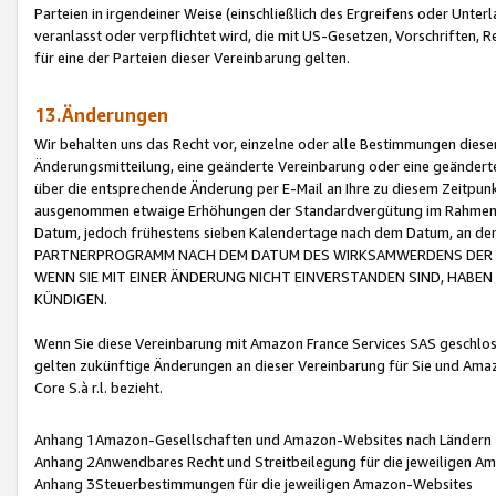
Parteien in irgendeiner Weise (einschließlich des Ergreifens oder Unt
veranlasst oder verpflichtet wird, die mit US-Gesetzen, Vorschriften,
für eine der Parteien dieser Vereinbarung gelten.
13.Änderungen
Wir behalten uns das Recht vor, einzelne oder alle Bestimmungen diese
Änderungsmitteilung, eine geänderte Vereinbarung oder eine geänderte 
über die entsprechende Änderung per E-Mail an Ihre zu diesem Zeitpun
ausgenommen etwaige Erhöhungen der Standardvergütung im Rahmen
Datum, jedoch frühestens sieben Kalendertage nach dem Datum, an de
PARTNERPROGRAMM NACH DEM DATUM DES WIRKSAMWERDENS DER Ä
WENN SIE MIT EINER ÄNDERUNG NICHT EINVERSTANDEN SIND, HABEN S
KÜNDIGEN.
Wenn Sie diese Vereinbarung mit Amazon France Services SAS geschlo
gelten zukünftige Änderungen an dieser Vereinbarung für Sie und Ama
Core S.à r.l. bezieht.
Anhang 1Amazon-Gesellschaften und Amazon-Websites nach Ländern
Anhang 2Anwendbares Recht und Streitbeilegung für die jeweiligen 
Anhang 3Steuerbestimmungen für die jeweiligen Amazon-Websites