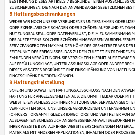
BESTIMMUNG DIESES ARTIKELS 7 BEGRÜNDET EINEN AUSSCHLUSS 
ZUSICHERUNGEN, DIE NACH DEN ANWENDBAREN GESETZLICHEN BE
8.Haftungsbeschränkungen
WEDER WIR NOCH UNSERE VERBUNDENEN UNTERNEHMEN ODER LIZEN
ODER EXEMPLARISCHE SCHÄDEN ODER SCHÄDEN AUFGRUND ENTGANG
NUTZUNGSAUSFALL ODER DATENVERLUST, DIE IM ZUSAMMENHANG MI
DES AUFTRETENS SOLCHER SCHÄDEN HINGEWIESEN WURDEN. FERN
SERVICEANGEBOTEN MAXIMAL DER HÖHE DES GESAMTBETRAGS DER 
ZEITPUNKT DES EREIGNISSES, DAS ZU DEM ZULETZT ENTSTANDENE
ZAHLENDEN VERGÜTUNGEN. SIE VERZICHTEN HIERMIT AUF ETWAIGE 
AUF ERFÜLLUNGSKLAGE, UNTERLASSUNGSKLAGE ODER ANDERE RECHT
DIESES ABSATZES BEGRÜNDET EINE EINSCHRÄNKUNG VON HAFTUNG
EINGESCHRÄNKT WERDEN KÖNNEN.
9.Haftungsfreistellung
SOFERN UND SOWEIT EIN HAFTUNGSAUSSCHLUSS NACH DEN ANWENDB
HAFTUNG FÜR ANGELEGENHEITEN AUS, DIE UNMITTELBAR ODER MITT
WEBSITE (EINSCHLIESSLICH IHRER NUTZUNG DER SERVICEANGEBOTE)
VERPFLICHTEN SICH, UNS, UNSERE VERBUNDENEN UNTERNEHMEN UN
(OFFICERS), ORGANMITGLIEDER (DIRECTORS) UND VERTRETER VON 
AUSLAGEN (EINSCHLIESSLICH ANGEMESSENER ANWALTSGEBÜHREN) FR
IHRER WEBSITE BZW. AUF IHRER WEBSITE ERSCHEINENDEM MATERIAL
MATERIALS MIT ANDEREN APPLIKATIONEN, INHALTEN ODER PROZESSE