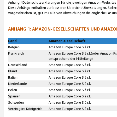
Anhang 4Datenschutzerklärungen für die jeweiligen Amazon-Websites
Diese Anhänge enthalten zur besseren Übersicht Übersetzungen. Sofe
vorgeschrieben ist, gilt im Falle von Abweichungen die englische Fass
ANHANG 1: AMAZON-GESELLSCHAFTEN UND AMAZO
Land
Amazon-Gesellschaft
Belgien
Amazon Europe Core S.à r.l.
Frankreich
Amazon Europe Core S.à r.l.(oder Amazon Fr
entsprechend der Mitteilung)
Deutschland
Amazon Europe Core S.à r.l.
Irland
Amazon Europe Core S.à r.l.
Italien
Amazon Europe Core S.à r.l.
Niederlande
Amazon Europe Core S.à r.l.
Polen
Amazon Europe Core S.à r.l.
Spanien
Amazon Europe Core S.à r.l.
Schweden
Amazon Europe Core S.à r.l.
Vereinigtes Königreich
Amazon Europe Core S.à r.l.