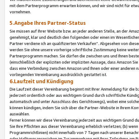
mit dem Partnerprogramm erwarten können, und wir sind nicht für etwa
vornehmen.
5.Angabe Ihres Partner-Status
Sie müssen auf Ihrer Website bzw. an jeder anderen Stelle, an der Am
genehmigt, klar und deutlich den folgenden oder einen im Wesentlichen
Partner verdiene ich an qualifizierten Verkäufen“. Abgesehen von die
werden Sie ohne unsere vorherige schriftliche Zustimmung keine weite
Partnerprogramm machen. Sie dürfen die zwischen uns und Ihnen best
(einschließlich der expliziten oder impliziten Aussage, dass Amazon Si
dass eine Verbindung zwischen Amazon und Ihnen oder einer anderen natü
vorliegenden Vereinbarung ausdrücklich gestattet ist.
6.Laufzeit und Kündigung
Die Laufzeit dieser Vereinbarung beginnt mit Ihrer Anmeldung für die 
jederzeit ordentlich oder aus wichtigem Grund durch schriftliche Kündi
automatisch und unter Ausschluss des Gerichtswegs), wobei eine solch
können kündigen, indem Sie sich über die Partner-Website in Ihrem Ko
auswählen.
Ferner können wir diese Vereinbarung jederzeit aus wichtigem Grund dur
Sie Ihre Pflichten aus dieser Vereinbarung erheblich verletzen; (b) wen
Programmrichtlinien) nicht innerhalb von 7 Tagen nach unserer Benachr
oder Haftungsansprüchen im Zusammenhang mit Ihrer Teilnahme am Pa