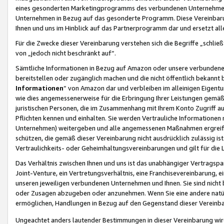
eines gesonderten Marketingprogramms des verbundenen Unternehmens
Unternehmen in Bezug auf das gesonderte Programm. Diese Vereinbarung
Ihnen und uns im Hinblick auf das Partnerprogramm dar und ersetzt al
Für die Zwecke dieser Vereinbarung verstehen sich die Begriffe „schließ
von „jedoch nicht beschränkt auf“.
Sämtliche Informationen in Bezug auf Amazon oder unsere verbunde
bereitstellen oder zugänglich machen und die nicht öffentlich bekannt bz
Informationen
“ von Amazon dar und verbleiben im alleinigen Eigent
wie dies angemessenerweise für die Erbringung Ihrer Leistungen gemäß d
juristischen Personen, die im Zusammenhang mit Ihrem Konto Zugriff au
Pflichten kennen und einhalten. Sie werden Vertrauliche Informationen 
Unternehmen) weitergeben und alle angemessenen Maßnahmen ergreifen
schützen, die gemäß dieser Vereinbarung nicht ausdrücklich zulässig is
Vertraulichkeits- oder Geheimhaltungsvereinbarungen und gilt für die
Das Verhältnis zwischen Ihnen und uns ist das unabhängiger Vertragspa
Joint-Venture, ein Vertretungsverhältnis, eine Franchisevereinbarung, 
unseren jeweiligen verbundenen Unternehmen und Ihnen. Sie sind ni
oder Zusagen abzugeben oder anzunehmen. Wenn Sie eine andere natürli
ermöglichen, Handlungen in Bezug auf den Gegenstand dieser Vereinbar
Ungeachtet anders lautender Bestimmungen in dieser Vereinbarung wird