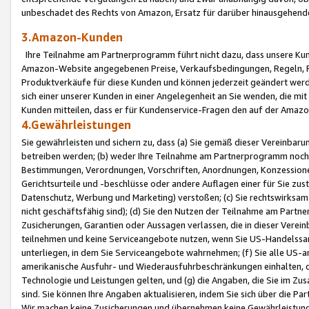
unbeschadet des Rechts von Amazon, Ersatz für darüber hinausgehen
3.Amazon-Kunden
Ihre Teilnahme am Partnerprogramm führt nicht dazu, dass unsere Kun
Amazon-Website angegebenen Preise, Verkaufsbedingungen, Regeln, Ri
Produktverkäufe für diese Kunden und können jederzeit geändert werde
sich einer unserer Kunden in einer Angelegenheit an Sie wenden, die 
Kunden mitteilen, dass er für Kundenservice-Fragen den auf der Ama
4.Gewährleistungen
Sie gewährleisten und sichern zu, dass (a) Sie gemäß dieser Vereinba
betreiben werden; (b) weder Ihre Teilnahme am Partnerprogramm noch d
Bestimmungen, Verordnungen, Vorschriften, Anordnungen, Konzessionen,
Gerichtsurteile und -beschlüsse oder andere Auflagen einer für Sie zu
Datenschutz, Werbung und Marketing) verstoßen; (c) Sie rechtswirksam 
nicht geschäftsfähig sind); (d) Sie den Nutzen der Teilnahme am Partne
Zusicherungen, Garantien oder Aussagen verlassen, die in dieser Verein
teilnehmen und keine Serviceangebote nutzen, wenn Sie US-Handelssa
unterliegen, in dem Sie Serviceangebote wahrnehmen; (f) Sie alle US
amerikanische Ausfuhr- und Wiederausfuhrbeschränkungen einhalten, 
Technologie und Leistungen gelten, und (g) die Angaben, die Sie im 
sind. Sie können Ihre Angaben aktualisieren, indem Sie sich über die 
Wir machen keine Zusicherungen und übernehmen keine Gewährleistun