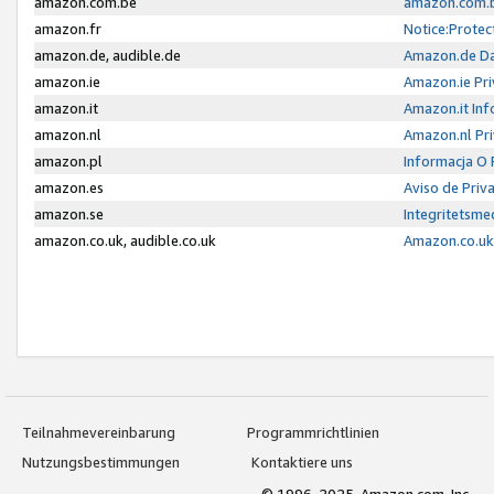
amazon.com.be
amazon.com.b
amazon.fr
Notice:Protec
amazon.de, audible.de
Amazon.de Da
amazon.ie
Amazon.ie Pri
amazon.it
Amazon.it Inf
amazon.nl
Amazon.nl Pri
amazon.pl
Informacja O
amazon.es
Aviso de Priv
amazon.se
Integritetsm
amazon.co.uk, audible.co.uk
Amazon.co.uk 
Teilnahmevereinbarung
Programmrichtlinien
Nutzungsbestimmungen
Kontaktiere uns