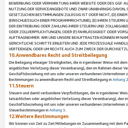
BEWERBUNG ODER VERMARKTUNG IHRER WEBSITE ODER DES GGF. AUF 
NUTZUNG DER SERVICEANGEBOTE UND ZWAR UNABHÄNGIG DAVON, O
GESETZLICHEN BESTIMMUNGEN ZULÄSSIG IST ODER NICHT, (D) EINE
(EINSCHLIESSLICH EINER PROGRAMMRICHTLINIE), (E) IHREN STEUER
DER EINTREIBUNG ODER ZAHLUNG IHRER STEUERN UND ZOLLABGAB
ODER ZOLLVERPFLICHTUNGEN, ODER (F) FAHRLÄSSIGKEIT ODER VORS
AUFTRAGNEHMER. WIR UND UNSERE BEAUFTRAGTEN KÖNNEN IM NAME
GERICHTLICHE SCHRITTE EINLEITEN UND JEDE PROZESSUALE HAND
VERTEIDIGEN, ODER UM RECHTE AUCH ZUM ZWECK DER DURCHSETZU
10.Anwendbares Recht und Streitbeilegung
Die Beilegung etwaiger Streitigkeiten, die in irgendeiner Weise mit de
angeblichen Verletzung dieser Vereinbarung), den im Rahmen dieser Ve
Geschäftsbeziehung mit uns oder unseren verbundenen Unternehmen zu
Bestimmungen zu anwendbarem Recht und Streitbeilegung in
Anhang 
11.Steuern
Steuern und damit verbundene Verpflichtungen, die in irgendeiner Wei
tatsächlichen oder angeblichen Verletzung dieser Vereinbarung), den 
Geschäftsbeziehung mit uns oder unseren verbundenen Unternehmen z
Steuerbestimmungen in
Anhang 3
.
12.Weitere Bestimmungen
Wir können von Zeit zu Zeit Mitteilungen im Zusammenhang mit dem Par