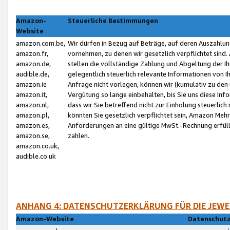
Amazon-
Steuerliche Bestimmungen
Website
amazon.com.be,
Wir dürfen in Bezug auf Beträge, auf deren Auszahlun
amazon.fr,
vornehmen, zu denen wir gesetzlich verpflichtet sind
amazon.de,
stellen die vollständige Zahlung und Abgeltung der 
audible.de,
gelegentlich steuerlich relevante Informationen von I
amazon.ie
Anfrage nicht vorlegen, können wir (kumulativ zu de
amazon.it,
Vergütung so lange einbehalten, bis Sie uns diese Inf
amazon.nl,
dass wir Sie betreffend nicht zur Einholung steuerlich 
amazon.pl,
könnten Sie gesetzlich verpflichtet sein, Amazon Meh
amazon.es,
Anforderungen an eine gültige MwSt.-Rechnung erfüllt
amazon.se,
zahlen.
amazon.co.uk,
audible.co.uk
ANHANG 4: DATENSCHUTZERKLÄRUNG FÜR DIE JEWE
Amazon-Website
Datenschutz