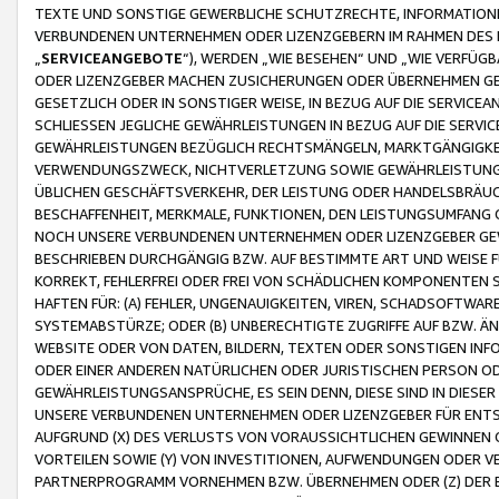
TEXTE UND SONSTIGE GEWERBLICHE SCHUTZRECHTE, INFORMATIONE
VERBUNDENEN UNTERNEHMEN ODER LIZENZGEBERN IM RAHMEN DES
„
SERVICEANGEBOTE
“), WERDEN „WIE BESEHEN“ UND „WIE VERFÜ
ODER LIZENZGEBER MACHEN ZUSICHERUNGEN ODER ÜBERNEHMEN GEW
GESETZLICH ODER IN SONSTIGER WEISE, IN BEZUG AUF DIE SERVI
SCHLIESSEN JEGLICHE GEWÄHRLEISTUNGEN IN BEZUG AUF DIE SERVI
GEWÄHRLEISTUNGEN BEZÜGLICH RECHTSMÄNGELN, MARKTGÄNGIGKEIT
VERWENDUNGSZWECK, NICHTVERLETZUNG SOWIE GEWÄHRLEISTUNGEN 
ÜBLICHEN GESCHÄFTSVERKEHR, DER LEISTUNG ODER HANDELSBRÄUCH
BESCHAFFENHEIT, MERKMALE, FUNKTIONEN, DEN LEISTUNGSUMFANG 
NOCH UNSERE VERBUNDENEN UNTERNEHMEN ODER LIZENZGEBER GEWÄ
BESCHRIEBEN DURCHGÄNGIG BZW. AUF BESTIMMTE ART UND WEISE
KORREKT, FEHLERFREI ODER FREI VON SCHÄDLICHEN KOMPONENTEN
HAFTEN FÜR: (A) FEHLER, UNGENAUIGKEITEN, VIREN, SCHADSOFTW
SYSTEMABSTÜRZE; ODER (B) UNBERECHTIGTE ZUGRIFFE AUF BZW. 
WEBSITE ODER VON DATEN, BILDERN, TEXTEN ODER SONSTIGEN INF
ODER EINER ANDEREN NATÜRLICHEN ODER JURISTISCHEN PERSON OD
GEWÄHRLEISTUNGSANSPRÜCHE, ES SEIN DENN, DIESE SIND IN DIES
UNSERE VERBUNDENEN UNTERNEHMEN ODER LIZENZGEBER FÜR EN
AUFGRUND (X) DES VERLUSTS VON VORAUSSICHTLICHEN GEWINNEN
VORTEILEN SOWIE (Y) VON INVESTITIONEN, AUFWENDUNGEN ODER VE
PARTNERPROGRAMM VORNEHMEN BZW. ÜBERNEHMEN ODER (Z) DER 