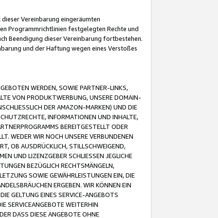
it dieser Vereinbarung eingeräumten
 den Programmrichtlinien festgelegten Rechte und
 nach Beendigung dieser Vereinbarung fortbestehen.
einbarung und der Haftung wegen eines Verstoßes
GEBOTEN WERDEN, SOWIE PARTNER-LINKS,
ALTE VON PRODUKTWERBUNG, UNSERE DOMAIN-
SCHLIESSLICH DER AMAZON-MARKEN) UND DIE
SCHUTZRECHTE, INFORMATIONEN UND INHALTE,
PARTNERPROGRAMMS BEREITGESTELLT ODER
ELLT. WEDER WIR NOCH UNSERE VERBUNDENEN
T, OB AUSDRÜCKLICH, STILLSCHWEIGEND,
MEN UND LIZENZGEBER SCHLIESSEN JEGLICHE
ISTUNGEN BEZÜGLICH RECHTSMÄNGELN,
LETZUNG SOWIE GEWÄHRLEISTUNGEN EIN, DIE
ANDELSBRÄUCHEN ERGEBEN. WIR KÖNNEN EIN
 DIE GELTUNG EINES SERVICE-ANGEBOTS
IE SERVICEANGEBOTE WEITERHIN
ODER DASS DIESE ANGEBOTE OHNE