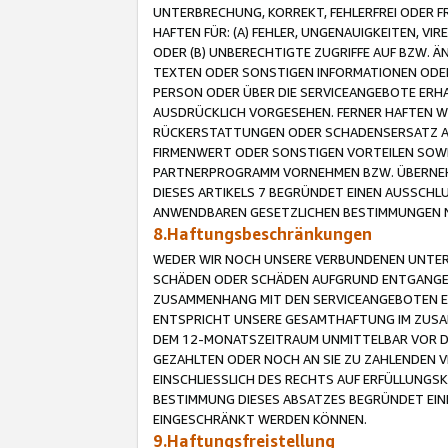
UNTERBRECHUNG, KORREKT, FEHLERFREI ODER 
HAFTEN FÜR: (A) FEHLER, UNGENAUIGKEITEN, 
ODER (B) UNBERECHTIGTE ZUGRIFFE AUF BZW. 
TEXTEN ODER SONSTIGEN INFORMATIONEN ODER 
PERSON ODER ÜBER DIE SERVICEANGEBOTE ERHA
AUSDRÜCKLICH VORGESEHEN. FERNER HAFTEN 
RÜCKERSTATTUNGEN ODER SCHADENSERSATZ AU
FIRMENWERT ODER SONSTIGEN VORTEILEN SOWIE
PARTNERPROGRAMM VORNEHMEN BZW. ÜBERNEHM
DIESES ARTIKELS 7 BEGRÜNDET EINEN AUSSCH
ANWENDBAREN GESETZLICHEN BESTIMMUNGEN 
8.Haftungsbeschränkungen
WEDER WIR NOCH UNSERE VERBUNDENEN UNTERN
SCHÄDEN ODER SCHÄDEN AUFGRUND ENTGANGENE
ZUSAMMENHANG MIT DEN SERVICEANGEBOTEN EN
ENTSPRICHT UNSERE GESAMTHAFTUNG IM ZUSAM
DEM 12-MONATSZEITRAUM UNMITTELBAR VOR DE
GEZAHLTEN ODER NOCH AN SIE ZU ZAHLENDEN V
EINSCHLIESSLICH DES RECHTS AUF ERFÜLLUNGS
BESTIMMUNG DIESES ABSATZES BEGRÜNDET EI
EINGESCHRÄNKT WERDEN KÖNNEN.
9.Haftungsfreistellung