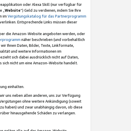
eapplikation oder Alexa Skill (nur verfügbar für
e „
Website
“) Geld zu verdienen, indem Sie Ihre
en im
Vergütungskatalog für das Partnerprogramm
t) verlinken. Entsprechende Links müssen dieser
e über die Amazon-Website angeboten werden, oder
nerprogramm
näher beschrieben (und vorbehaltlich
ir Ihnen Daten, Bilder, Texte, Linkformate,
alität und weitere Informationen im
zieht sich dabei ausdrücklich nicht auf Daten,
es sich nicht um eine Amazon-Website handelt.
rung einhalten.
ir uns neben allen anderen, uns zur Verfügung
n Vergütungen ohne weitere Ankündigung (soweit
 zu haben) und zwar unabhängig davon, ob diese
darüber hinausgehende Schäden zu verlangen.
on gelten alle auf der Amazon-Website