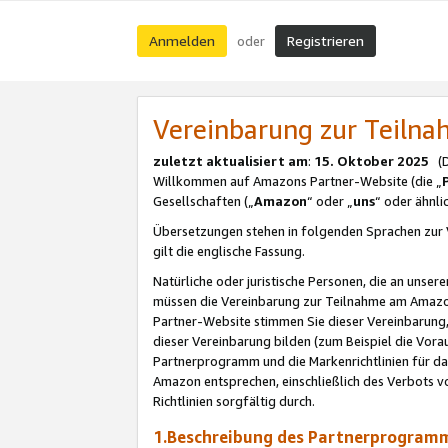
Anmelden
Registrieren
oder
Vereinbarung zur Teil
zuletzt aktualisiert am
:
15. Oktober 2025
(De
Willkommen auf Amazons Partner-Website (die „
Gesellschaften („
Amazon
“ oder „
uns
“ oder ähnl
Übersetzungen stehen in folgenden Sprachen zur 
gilt die englische Fassung.
Natürliche oder juristische Personen, die an uns
müssen die Vereinbarung zur Teilnahme am Amaz
Partner-Website stimmen Sie dieser Vereinbarung,
dieser Vereinbarung bilden (zum Beispiel die Vo
Partnerprogramm und die Markenrichtlinien für da
Amazon entsprechen, einschließlich des Verbots vo
Richtlinien sorgfältig durch.
1.Beschreibung des Partnerprogra