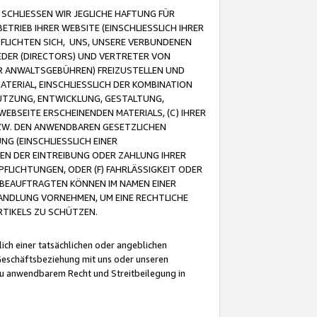
CHLIESSEN WIR JEGLICHE HAFTUNG FÜR
TRIEB IHRER WEBSITE (EINSCHLIESSLICH IHRER
FLICHTEN SICH, UNS, UNSERE VERBUNDENEN
EDER (DIRECTORS) UND VERTRETER VON
R ANWALTSGEBÜHREN) FREIZUSTELLEN UND
ATERIAL, EINSCHLIESSLICH DER KOMBINATION
NUTZUNG, ENTWICKLUNG, GESTALTUNG,
EBSEITE ERSCHEINENDEN MATERIALS, (C) IHRER
ZW. DEN ANWENDBAREN GESETZLICHEN
NG (EINSCHLIESSLICH EINER
BEN DER EINTREIBUNG ODER ZAHLUNG IHRER
LICHTUNGEN, ODER (F) FAHRLÄSSIGKEIT ODER
 BEAUFTRAGTEN KÖNNEN IM NAMEN EINER
HANDLUNG VORNEHMEN, UM EINE RECHTLICHE
TIKELS ZU SCHÜTZEN.
ich einer tatsächlichen oder angeblichen
Geschäftsbeziehung mit uns oder unseren
u anwendbarem Recht und Streitbeilegung in