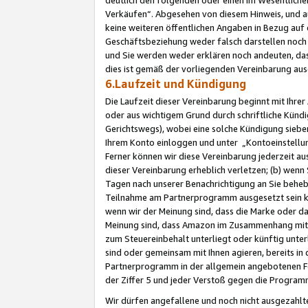
Verkäufen“. Abgesehen von diesem Hinweis, und a
keine weiteren öffentlichen Angaben in Bezug au
Geschäftsbeziehung weder falsch darstellen noch a
und Sie werden weder erklären noch andeuten, dass
dies ist gemäß der vorliegenden Vereinbarung ausd
6.Laufzeit und Kündigung
Die Laufzeit dieser Vereinbarung beginnt mit Ihre
oder aus wichtigem Grund durch schriftliche Kündi
Gerichtswegs), wobei eine solche Kündigung siebe
Ihrem Konto einloggen und unter „Kontoeinstellu
Ferner können wir diese Vereinbarung jederzeit aus
dieser Vereinbarung erheblich verletzen; (b) wenn
Tagen nach unserer Benachrichtigung an Sie behe
Teilnahme am Partnerprogramm ausgesetzt sein kö
wenn wir der Meinung sind, dass die Marke oder 
Meinung sind, dass Amazon im Zusammenhang mit d
zum Steuereinbehalt unterliegt oder künftig unter
sind oder gemeinsam mit Ihnen agieren, bereits in
Partnerprogramm in der allgemein angebotenen Fo
der Ziffer 5 und jeder Verstoß gegen die Programm
Wir dürfen angefallene und noch nicht ausgezahlt