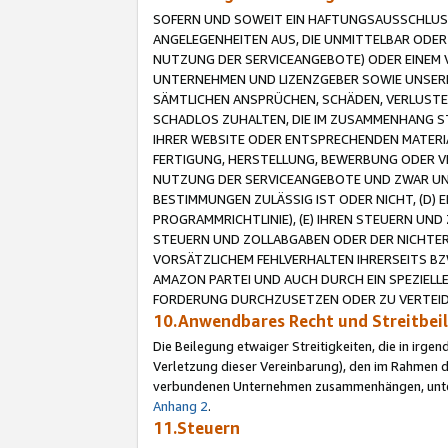
SOFERN UND SOWEIT EIN HAFTUNGSAUSSCHLUSS
ANGELEGENHEITEN AUS, DIE UNMITTELBAR ODER 
NUTZUNG DER SERVICEANGEBOTE) ODER EINEM V
UNTERNEHMEN UND LIZENZGEBER SOWIE UNSERE 
SÄMTLICHEN ANSPRÜCHEN, SCHÄDEN, VERLUSTE
SCHADLOS ZUHALTEN, DIE IM ZUSAMMENHANG STE
IHRER WEBSITE ODER ENTSPRECHENDEN MATERIA
FERTIGUNG, HERSTELLUNG, BEWERBUNG ODER VE
NUTZUNG DER SERVICEANGEBOTE UND ZWAR UN
BESTIMMUNGEN ZULÄSSIG IST ODER NICHT, (D) 
PROGRAMMRICHTLINIE), (E) IHREN STEUERN UN
STEUERN UND ZOLLABGABEN ODER DER NICHTER
VORSÄTZLICHEM FEHLVERHALTEN IHRERSEITS BZ
AMAZON PARTEI UND AUCH DURCH EIN SPEZIELL
FORDERUNG DURCHZUSETZEN ODER ZU VERTEIDI
10.Anwendbares Recht und Streitbe
Die Beilegung etwaiger Streitigkeiten, die in irg
Verletzung dieser Vereinbarung), den im Rahmen d
verbundenen Unternehmen zusammenhängen, unterl
Anhang 2
.
11.Steuern