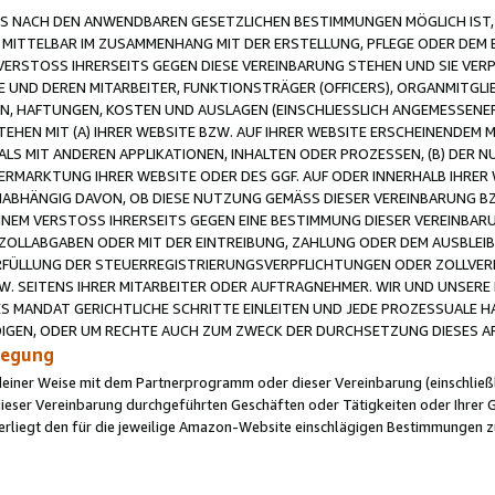
 NACH DEN ANWENDBAREN GESETZLICHEN BESTIMMUNGEN MÖGLICH IST, S
MITTELBAR IM ZUSAMMENHANG MIT DER ERSTELLUNG, PFLEGE ODER DEM BE
ERSTOSS IHRERSEITS GEGEN DIESE VEREINBARUNG STEHEN UND SIE VERP
UND DEREN MITARBEITER, FUNKTIONSTRÄGER (OFFICERS), ORGANMITGLI
N, HAFTUNGEN, KOSTEN UND AUSLAGEN (EINSCHLIESSLICH ANGEMESSENE
HEN MIT (A) IHRER WEBSITE BZW. AUF IHRER WEBSITE ERSCHEINENDEM M
LS MIT ANDEREN APPLIKATIONEN, INHALTEN ODER PROZESSEN, (B) DER 
RMARKTUNG IHRER WEBSITE ODER DES GGF. AUF ODER INNERHALB IHRER W
ABHÄNGIG DAVON, OB DIESE NUTZUNG GEMÄSS DIESER VEREINBARUNG B
EINEM VERSTOSS IHRERSEITS GEGEN EINE BESTIMMUNG DIESER VEREINBARU
D ZOLLABGABEN ODER MIT DER EINTREIBUNG, ZAHLUNG ODER DEM AUSBLEI
FÜLLUNG DER STEUERREGISTRIERUNGSVERPFLICHTUNGEN ODER ZOLLVERPF
W. SEITENS IHRER MITARBEITER ODER AUFTRAGNEHMER. WIR UND UNSERE
ES MANDAT GERICHTLICHE SCHRITTE EINLEITEN UND JEDE PROZESSUALE 
GEN, ODER UM RECHTE AUCH ZUM ZWECK DER DURCHSETZUNG DIESES AR
ilegung
endeiner Weise mit dem Partnerprogramm oder dieser Vereinbarung (einschließl
ieser Vereinbarung durchgeführten Geschäften oder Tätigkeiten oder Ihrer 
iegt den für die jeweilige Amazon-Website einschlägigen Bestimmungen z