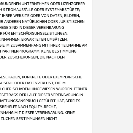
VERBUNDENEN UNTERNEHMEN ODER LIZENZGEBER
ICH STROMAUSFÄLLE ODER SYSTEMABSTÜRZE;
IHRER WEBSITE ODER VON DATEN, BILDERN,
ER ANDEREN NATÜRLICHEN ODER JURISTISCHEN
ESE SIND IN DIESER VEREINBARUNG
R FÜR ENTSCHÄDIGUNGSLEISTUNGEN,
EINNAHMEN, ERWARTETEN UMSÄTZEN,
SIE IM ZUSAMMENHANG MIT IHRER TEILNAHME AM
M PARTNERPROGRAMM. KEINE BESTIMMUNG
DER ZUSICHERUNGEN, DIE NACH DEN
GESCHÄDEN, KONKRETE ODER EXEMPLARISCHE
SFALL ODER DATENVERLUST, DIE IM
OLCHER SCHÄDEN HINGEWIESEN WURDEN. FERNER
BETRAGS DER LAUT DIESER VEREINBARUNG IN
HAFTUNGSANSPRUCH GEFÜHRT HAT, BEREITS
SBEHELFE NACH EQUITY-RECHT,
NHANG MIT DIESER VEREINBARUNG. KEINE
TZLICHEN BESTIMMUNGEN NICHT