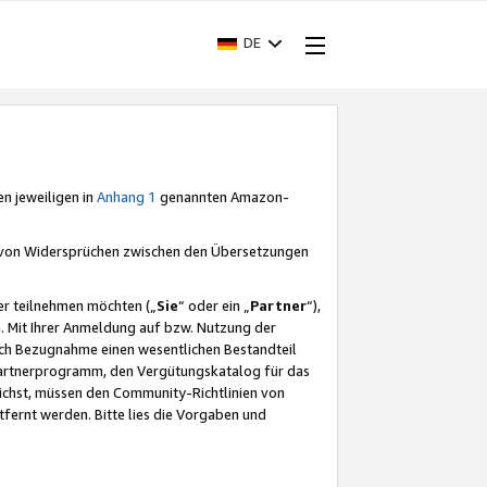
DE
en jeweiligen in
Anhang 1
genannten Amazon-
e von Widersprüchen zwischen den Übersetzungen
er teilnehmen möchten („
Sie
“ oder ein „
Partner
“),
. Mit Ihrer Anmeldung auf bzw. Nutzung der
durch Bezugnahme einen wesentlichen Bestandteil
 Partnerprogramm, den Vergütungskatalog für das
ichst, müssen den Community-Richtlinien von
fernt werden. Bitte lies die Vorgaben und