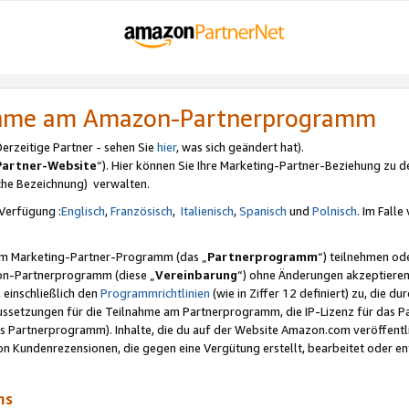
nahme am Amazon-Partnerprogramm
rzeitige Partner - sehen Sie
hier
, was sich geändert hat).
Partner-Website
“). Hier können Sie Ihre Marketing-Partner-Beziehung zu d
iche Bezeichnung) verwalten.
Verfügung :
Englisch
,
Französisch
,
Italienisch
,
Spanisch
und
Polnisch
. Im Fall
erem Marketing-Partner-Programm (das „
Partnerprogramm
“) teilnehmen od
on-Partnerprogramm (diese „
Vereinbarung
“) ohne Änderungen akzeptieren
 einschließlich den
Programmrichtlinien
(wie in Ziffer 12 definiert) zu, die 
raussetzungen für die Teilnahme am Partnerprogramm, die IP-Lizenz für das
s Partnerprogramm). Inhalte, die du auf der Website Amazon.com veröffentl
n Kundenrezensionen, die gegen eine Vergütung erstellt, bearbeitet oder ent
mms