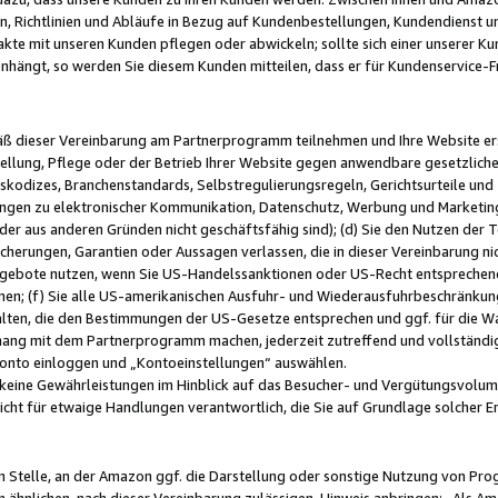
, Richtlinien und Abläufe in Bezug auf Kundenbestellungen, Kundendienst 
kte mit unseren Kunden pflegen oder abwickeln; sollte sich einer unserer Ku
nhängt, so werden Sie diesem Kunden mitteilen, dass er für Kundenservic
emäß dieser Vereinbarung am Partnerprogramm teilnehmen und Ihre Website er
ellung, Pflege oder der Betrieb Ihrer Website gegen anwendbare gesetzlich
skodizes, Branchenstandards, Selbstregulierungsregeln, Gerichtsurteile und 
ngen zu elektronischer Kommunikation, Datenschutz, Werbung und Marketing)
 oder aus anderen Gründen nicht geschäftsfähig sind); (d) Sie den Nutzen de
cherungen, Garantien oder Aussagen verlassen, die in dieser Vereinbarung nich
gebote nutzen, wenn Sie US-Handelssanktionen oder US-Recht entsprechen
men; (f) Sie alle US-amerikanischen Ausfuhr- und Wiederausfuhrbeschränkun
ten, die den Bestimmungen der US-Gesetze entsprechen und ggf. für die Wa
hang mit dem Partnerprogramm machen, jederzeit zutreffend und vollständig 
 Konto einloggen und „Kontoeinstellungen“ auswählen.
keine Gewährleistungen im Hinblick auf das Besucher- und Vergütungsvolu
icht für etwaige Handlungen verantwortlich, die Sie auf Grundlage solcher
en Stelle, an der Amazon ggf. die Darstellung oder sonstige Nutzung von Pr
 ähnlichen, nach dieser Vereinbarung zulässigen, Hinweis anbringen: „Als Ama