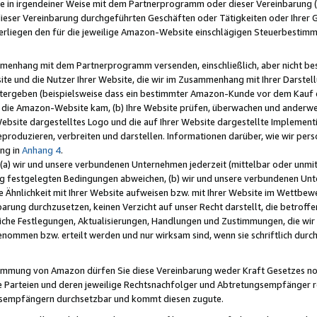
e in irgendeiner Weise mit dem Partnerprogramm oder dieser Vereinbarung (ei
ieser Vereinbarung durchgeführten Geschäften oder Tätigkeiten oder Ihrer 
liegen den für die jeweilige Amazon-Website einschlägigen Steuerbestim
mmenhang mit dem Partnerprogramm versenden, einschließlich, aber nicht be
site und die Nutzer Ihrer Website, die wir im Zusammenhang mit Ihrer Darst
itergeben (beispielsweise dass ein bestimmter Amazon-Kunde vor dem Kauf
uf die Amazon-Website kam, (b) Ihre Website prüfen, überwachen und anderwei
r Website dargestelltes Logo und die auf Ihrer Website dargestellte Impleme
reproduzieren, verbreiten und darstellen. Informationen darüber, wie wir per
ng in
Anhang 4
.
 (a) wir und unsere verbundenen Unternehmen jederzeit (mittelbar oder unmit
ng festgelegten Bedingungen abweichen, (b) wir und unsere verbundenen Unte
 Ähnlichkeit mit Ihrer Website aufweisen bzw. mit Ihrer Website im Wettbewer
barung durchzusetzen, keinen Verzicht auf unser Recht darstellt, die betrof
liche Festlegungen, Aktualisierungen, Handlungen und Zustimmungen, die wi
enommen bzw. erteilt werden und nur wirksam sind, wenn sie schriftlich dur
stimmung von Amazon dürfen Sie diese Vereinbarung weder Kraft Gesetzes no
die Parteien und deren jeweilige Rechtsnachfolger und Abtretungsempfänger 
ngsempfängern durchsetzbar und kommt diesen zugute.