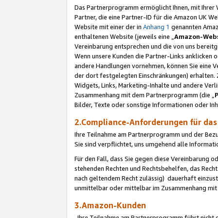
Das Partnerprogramm ermöglicht Ihnen, mit Ihrer W
Partner, die eine Partner-ID für die Amazon UK W
Website mit einer der in
Anhang 1
genannten Amazon
enthaltenen Website (jeweils eine „
Amazon-Webs
Vereinbarung entsprechen und die von uns bereitg
Wenn unsere Kunden die Partner-Links anklicken 
andere Handlungen vornehmen, können Sie eine Ver
der dort festgelegten Einschränkungen) erhalten. 
Widgets, Links, Marketing-Inhalte und andere Ver
Zusammenhang mit dem Partnerprogramm (die „
Bilder, Texte oder sonstige Informationen oder In
2.Compliance-Anforderungen für d
Ihre Teilnahme am Partnerprogramm und der Bezug 
Sie sind verpflichtet, uns umgehend alle Informat
Für den Fall, dass Sie gegen diese Vereinbarung 
stehenden Rechten und Rechtsbehelfen, das Recht
nach geltendem Recht zulässig) dauerhaft einzus
unmittelbar oder mittelbar im Zusammenhang mit
3.Amazon-Kunden
Ihre Teilnahme am Partnerprogramm führt nicht d