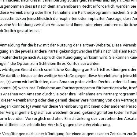
usgenommen dies ist nach dem anwendbaren Recht erforderlich, werden Sie 
f diese Vereinbarung oder Ihre Teilnahme am Partnerprogramm machen. Sie d
usschmücken (einschließlich der expliziten oder impliziten Aussage, dass A
 eine Verbindung zwischen Amazon und Ihnen oder einer anderen natürlichen 
rücklich gestattet ist.
r Anmeldung für die bzw. mit der Nutzung der Partner-Website. Diese Vereinb
gung an die jeweils andere Partei gekündigt werden (falls nach lokalem Rech
n Kalendertage nach Ausspruch der Kündigung wirksam wird. Sie können kündi
ngen“ die Option zum Schließen Ihres Kontos auswählen.
 wichtigem Grund durch schriftliche Kündigung an Sie fristlos kündigen oder I
 Sie darüber hinaus anderweitige Verstöße gegen diese Vereinbarung (einschli
ben; (c) wenn wir befürchten, dass Amazon potenziellen Rechts- oder Haftu
nnte; (d) wenn Ihre Teilnahme am Partnerprogramm für betrügerische, irref
das Ansehen von Amazon durch Sie oder Ihre Teilnahme am Partnerprogramm b
ieser Vereinbarung oder den gemäß dieser Vereinbarung von den Vertragspa
liegen könnte; (g) wenn wir diese Vereinbarung mit Ihnen oder anderen Perso
 der Vergangenheit, gleich aus welchem Grund, gekündigt hatten (oder Ihr Ko
rm beenden. Vorsorglich und ohne Einschränkung des vorstehenden Absatzes
richtlinien als erheblicher Verstoß gegen diese Vereinbarung.
e Vergütungen nach einer Kündigung für einen angemessenen Zeitraum zurückb