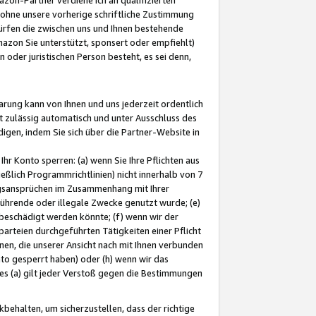
ohne unsere vorherige schriftliche Zustimmung
ürfen die zwischen uns und Ihnen bestehende
mazon Sie unterstützt, sponsert oder empfiehlt)
oder juristischen Person besteht, es sei denn,
arung kann von Ihnen und uns jederzeit ordentlich
t zulässig automatisch und unter Ausschluss des
gen, indem Sie sich über die Partner-Website in
hr Konto sperren: (a) wenn Sie Ihre Pflichten aus
eßlich Programmrichtlinien) nicht innerhalb von 7
ngsansprüchen im Zusammenhang mit Ihrer
ührende oder illegale Zwecke genutzt wurde; (e)
eschädigt werden könnte; (f) wenn wir der
rteien durchgeführten Tätigkeiten einer Pflicht
nen, die unserer Ansicht nach mit Ihnen verbunden
nto gesperrt haben) oder (h) wenn wir das
 (a) gilt jeder Verstoß gegen die Bestimmungen
ehalten, um sicherzustellen, dass der richtige