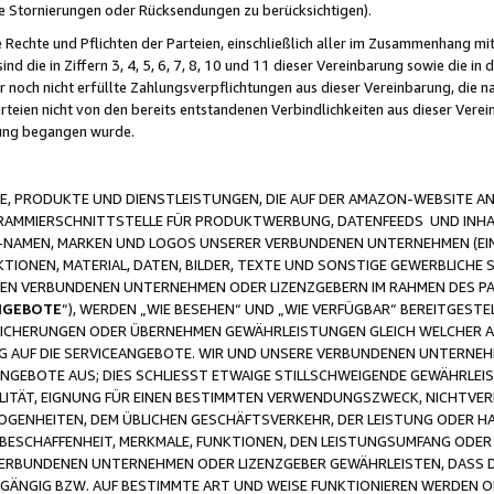
ge Stornierungen oder Rücksendungen zu berücksichtigen).
 Rechte und Pflichten der Parteien, einschließlich aller im Zusammenhang m
 die in Ziffern 3, 4, 5, 6, 7, 8, 10 und 11 dieser Vereinbarung sowie die in
er noch nicht erfüllte Zahlungsverpflichtungen aus dieser Vereinbarung, die
arteien nicht von den bereits entstandenen Verbindlichkeiten aus dieser Ver
gung begangen wurde.
 PRODUKTE UND DIENSTLEISTUNGEN, DIE AUF DER AMAZON-WEBSITE AN
GRAMMIERSCHNITTSTELLE FÜR PRODUKTWERBUNG, DATENFEEDS UND INH
-NAMEN, MARKEN UND LOGOS UNSERER VERBUNDENEN UNTERNEHMEN (EIN
IONEN, MATERIAL, DATEN, BILDER, TEXTE UND SONSTIGE GEWERBLICHE 
EREN VERBUNDENEN UNTERNEHMEN ODER LIZENZGEBERN IM RAHMEN DES 
NGEBOTE
“), WERDEN „WIE BESEHEN“ UND „WIE VERFÜGBAR“ BEREITGEST
CHERUNGEN ODER ÜBERNEHMEN GEWÄHRLEISTUNGEN GLEICH WELCHER AR
ZUG AUF DIE SERVICEANGEBOTE. WIR UND UNSERE VERBUNDENEN UNTERNEH
ANGEBOTE AUS; DIES SCHLIESST ETWAIGE STILLSCHWEIGENDE GEWÄHRLE
LITÄT, EIGNUNG FÜR EINEN BESTIMMTEN VERWENDUNGSZWECK, NICHTVER
OGENHEITEN, DEM ÜBLICHEN GESCHÄFTSVERKEHR, DER LEISTUNG ODER H
 BESCHAFFENHEIT, MERKMALE, FUNKTIONEN, DEN LEISTUNGSUMFANG ODER
VERBUNDENEN UNTERNEHMEN ODER LIZENZGEBER GEWÄHRLEISTEN, DASS D
HGÄNGIG BZW. AUF BESTIMMTE ART UND WEISE FUNKTIONIEREN WERDEN 