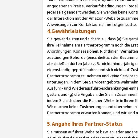
angegebenen Preise, Verkaufsbedingungen, Regeln
jederzeit geändert werden. Sie werden keine Konta
der Interaktion mit der Amazon-Website zusamme
Anweisungen zur Kontaktaufnahme folgen sollte.
4.Gewährleistungen
Sie gewährleisten und sichern zu, dass (a) Sie g
Ihre Teilnahme am Partnerprogramm noch die Erst
Anordnungen, Konzessionen, Richtlinien, Verhalten
zuständigen Behörde (einschließlich der Bestimmu
abschließen dürfen (also z. B. nicht minderjährig
eigenständig geprüft haben und sich nicht auf Zusi
Partnerprogramm teilnehmen und keine Servicean
unterliegen, in dem Sie Serviceangebote wahrneh
Ausfuhr- und Wiederausfuhrbeschränkungen einhal
gelten, und (g) die Angaben, die Sie im Zusammen
indem Sie sich über die Partner-Website in Ihrem
Wir machen keine Zusicherungen und übernehmen 
Partnerprogramm erwarten können, und wir sind n
5.Angabe Ihres Partner-Status
Sie müssen auf Ihrer Website bzw. an jeder ander
deutlich den folgenden oder einen im Wesentlichen