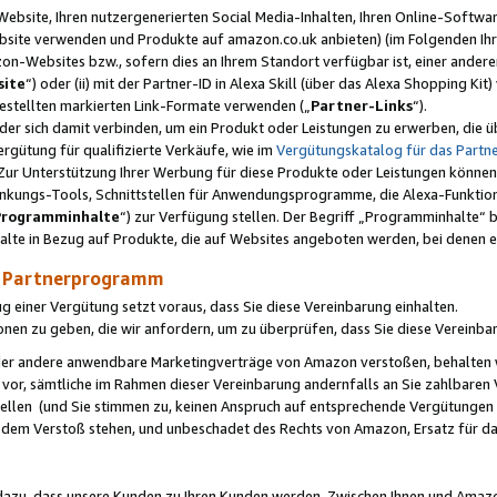
ebsite, Ihren nutzergenerierten Social Media-Inhalten, Ihren Online-Softwar
ebsite verwenden und Produkte auf amazon.co.uk anbieten) (im Folgenden Ihr
-Websites bzw., sofern dies an Ihrem Standort verfügbar ist, einer ander
ite
“) oder (ii) mit der Partner-ID in Alexa Skill (über das Alexa Shopping Ki
estellten markierten Link-Formate verwenden („
Partner-Links
“).
oder sich damit verbinden, um ein Produkt oder Leistungen zu erwerben, di
gütung für qualifizierte Verkäufe, wie im
Vergütungskatalog für das Part
Zur Unterstützung Ihrer Werbung für diese Produkte oder Leistungen können w
linkungs-Tools, Schnittstellen für Anwendungsprogramme, die Alexa-Funktion
Programminhalte
“) zur Verfügung stellen. Der Begriff „Programminhalte“ be
halte in Bezug auf Produkte, die auf Websites angeboten werden, bei denen 
as Partnerprogramm
einer Vergütung setzt voraus, dass Sie diese Vereinbarung einhalten.
ionen zu geben, die wir anfordern, um zu überprüfen, dass Sie diese Vereinba
oder andere anwendbare Marketingverträge von Amazon verstoßen, behalten w
 vor, sämtliche im Rahmen dieser Vereinbarung andernfalls an Sie zahlbare
tellen (und Sie stimmen zu, keinen Anspruch auf entsprechende Vergütungen
 dem Verstoß stehen, und unbeschadet des Rechts von Amazon, Ersatz für 
azu, dass unsere Kunden zu Ihren Kunden werden. Zwischen Ihnen und Amaz