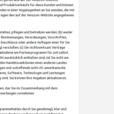
und Produktverkäufe für diese Kunden und können
nden in einer Angelegenheit an Sie wenden, die mit
e-Fragen den auf der Amazon-Website angegebenen
stellen, pflegen und betreiben werden; (b) weder
e Bestimmungen, Verordnungen, Vorschriften,
-beschlüsse oder andere Auflagen einer für Sie
 verstoßen; (c) Sie rechtswirksam Verträge
r Teilnahme am Partnerprogramm für sich selbst
t ausdrücklich enthalten sind; (e) Sie nicht am
den Handelssanktionen eines anderen Landes
gen und zutreffende nicht US-amerikanische
ren, Software, Technologie und Leistungen
sind. Sie können Ihre Angaben aktualisieren,
men, das Sie im Zusammenhang mit dem
 Erwartungen vornehmen.
ogramminhalten durch Sie genehmigt, klar und
zon-Partner verdiene ich an qualifizierten