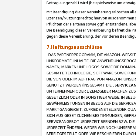
Betrag ausgezahlt wird (beispielsweise um etwai
Mit Beendigung dieser Vereinbarung erlöschen alle
Lizenzen/Nutzungsrechte; hiervon ausgenommen sind
Pflichten der Parteien sowie ggf. entstandene, ab
Die Beendigung dieser Vereinbarung befreit die P
gegen diese Vereinbarung, der vor deren Beendi
7.Haftungsausschlüsse
DAS PARTNERPROGRAMM, DIE AMAZON-WEBSITE,
LINKFORMATE, INHALTE, DIE ANWENDUNGSPRO
NAMEN, MARKEN UND LOGOS SOWIE DIE DOMAIN
GESAMTE TECHNOLOGIE, SOFTWARE SOWIE FUNKT
DIE VON ODER IM AUFTRAG VON AMAZON, UNS
GENUTZT WERDEN (INSGESAMT DIE „
SERVICEA
UNTERNEHMEN ODER LIZENZGEBER MACHEN ZUSI
GESETZLICH ODER IN SONSTIGER WEISE, IN BE
GEWÄHRLEISTUNGEN IN BEZUG AUF DIE SERVICE
MARKTGÄNGIGKEIT, ZUFRIEDENSTELLENDER QUA
SICH AUS GESETZLICHEN BESTIMMUNGEN, GEPFL
SERVICEANGEBOT JEDERZEIT BEENDEN BZW. DIE
JEDERZEIT ÄNDERN. WEDER WIR NOCH UNSERE 
BEREITGESTELLT ODER WIE BESCHRIEBEN DURC