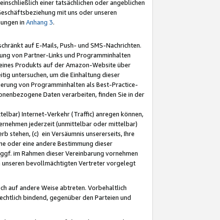
nschließlich einer tatsächlichen oder angeblichen
Geschäftsbeziehung mit uns oder unseren
mungen in
Anhang 3
.
schränkt auf E-Mails, Push- und SMS-Nachrichten.
ellung von Partner-Links und Programminhalten
 eines Produkts auf der Amazon-Website über
tig untersuchen, um die Einhaltung dieser
ntierung von Programminhalten als Best-Practice-
sonenbezogene Daten verarbeiten, finden Sie in der
telbar) Internet-Verkehr (Traffic) anregen können,
rnehmen jederzeit (unmittelbar oder mittelbar)
b stehen, (c) ein Versäumnis unsererseits, Ihre
fene oder eine andere Bestimmung dieser
r ggf. im Rahmen dieser Vereinbarung vornehmen
ch unseren bevollmächtigten Vertreter vorgelegt
ch auf andere Weise abtreten. Vorbehaltlich
rechtlich bindend, gegenüber den Parteien und