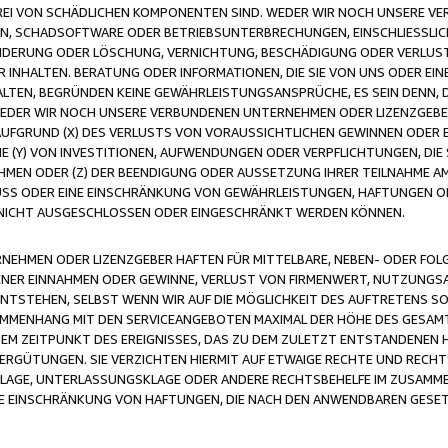
FREI VON SCHÄDLICHEN KOMPONENTEN SIND. WEDER WIR NOCH UNSERE 
VIREN, SCHADSOFTWARE ODER BETRIEBSUNTERBRECHUNGEN, EINSCHLIESSL
ÄNDERUNG ODER LÖSCHUNG, VERNICHTUNG, BESCHÄDIGUNG ODER VERLUST 
INHALTEN. BERATUNG ODER INFORMATIONEN, DIE SIE VON UNS ODER EIN
LTEN, BEGRÜNDEN KEINE GEWÄHRLEISTUNGSANSPRÜCHE, ES SEIN DENN, DI
WEDER WIR NOCH UNSERE VERBUNDENEN UNTERNEHMEN ODER LIZENZGEBE
FGRUND (X) DES VERLUSTS VON VORAUSSICHTLICHEN GEWINNEN ODER 
 (Y) VON INVESTITIONEN, AUFWENDUNGEN ODER VERPFLICHTUNGEN, DIE 
EN ODER (Z) DER BEENDIGUNG ODER AUSSETZUNG IHRER TEILNAHME A
LUSS ODER EINE EINSCHRÄNKUNG VON GEWÄHRLEISTUNGEN, HAFTUNGEN O
NICHT AUSGESCHLOSSEN ODER EINGESCHRÄNKT WERDEN KÖNNEN.
EHMEN ODER LIZENZGEBER HAFTEN FÜR MITTELBARE, NEBEN- ODER FOL
R EINNAHMEN ODER GEWINNE, VERLUST VON FIRMENWERT, NUTZUNGSAU
TSTEHEN, SELBST WENN WIR AUF DIE MÖGLICHKEIT DES AUFTRETENS S
MENHANG MIT DEN SERVICEANGEBOTEN MAXIMAL DER HÖHE DES GESAMT
M ZEITPUNKT DES EREIGNISSES, DAS ZU DEM ZULETZT ENTSTANDENEN 
ERGÜTUNGEN. SIE VERZICHTEN HIERMIT AUF ETWAIGE RECHTE UND RECHT
KLAGE, UNTERLASSUNGSKLAGE ODER ANDERE RECHTSBEHELFE IM ZUSAMME
NE EINSCHRÄNKUNG VON HAFTUNGEN, DIE NACH DEN ANWENDBAREN GESE