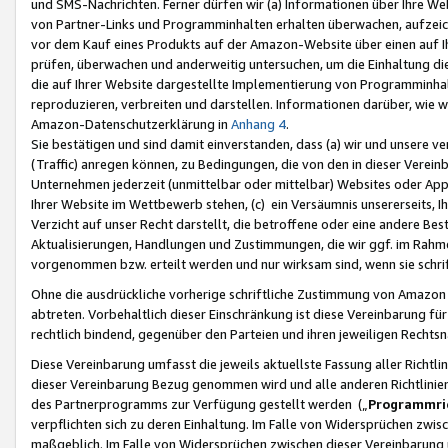
und SMS-Nachrichten. Ferner dürfen wir (a) Informationen über Ihre We
von Partner-Links und Programminhalten erhalten überwachen, aufzei
vor dem Kauf eines Produkts auf der Amazon-Website über einen auf Ih
prüfen, überwachen und anderweitig untersuchen, um die Einhaltung dies
die auf Ihrer Website dargestellte Implementierung von Programminhalt
reproduzieren, verbreiten und darstellen. Informationen darüber, wie w
Amazon-Datenschutzerklärung in
Anhang 4
.
Sie bestätigen und sind damit einverstanden, dass (a) wir und unsere 
(Traffic) anregen können, zu Bedingungen, die von den in dieser Vere
Unternehmen jederzeit (unmittelbar oder mittelbar) Websites oder Appl
Ihrer Website im Wettbewerb stehen, (c) ein Versäumnis unsererseits, I
Verzicht auf unser Recht darstellt, die betroffene oder eine andere B
Aktualisierungen, Handlungen und Zustimmungen, die wir ggf. im Rahme
vorgenommen bzw. erteilt werden und nur wirksam sind, wenn sie schri
Ohne die ausdrückliche vorherige schriftliche Zustimmung von Amazon
abtreten. Vorbehaltlich dieser Einschränkung ist diese Vereinbarung f
rechtlich bindend, gegenüber den Parteien und ihren jeweiligen Rech
Diese Vereinbarung umfasst die jeweils aktuellste Fassung aller Richtli
dieser Vereinbarung Bezug genommen wird und alle anderen Richtlinie
des Partnerprogramms zur Verfügung gestellt werden („
Programmric
verpflichten sich zu deren Einhaltung. Im Falle von Widersprüchen zwi
maßgeblich. Im Falle von Widersprüchen zwischen dieser Vereinbarun