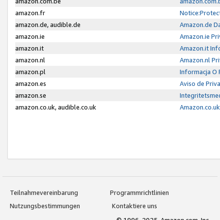
amazon.com.be
amazon.com.b
amazon.fr
Notice:Protec
amazon.de, audible.de
Amazon.de Da
amazon.ie
Amazon.ie Pri
amazon.it
Amazon.it Inf
amazon.nl
Amazon.nl Pri
amazon.pl
Informacja O
amazon.es
Aviso de Priv
amazon.se
Integritetsm
amazon.co.uk, audible.co.uk
Amazon.co.uk 
Teilnahmevereinbarung
Programmrichtlinien
Nutzungsbestimmungen
Kontaktiere uns