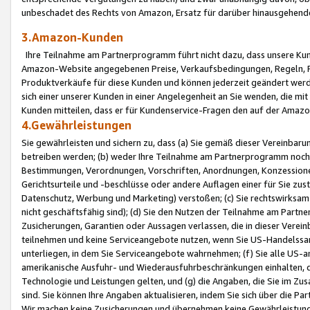
unbeschadet des Rechts von Amazon, Ersatz für darüber hinausgehen
3.Amazon-Kunden
Ihre Teilnahme am Partnerprogramm führt nicht dazu, dass unsere Kun
Amazon-Website angegebenen Preise, Verkaufsbedingungen, Regeln, Ri
Produktverkäufe für diese Kunden und können jederzeit geändert werde
sich einer unserer Kunden in einer Angelegenheit an Sie wenden, die 
Kunden mitteilen, dass er für Kundenservice-Fragen den auf der Ama
4.Gewährleistungen
Sie gewährleisten und sichern zu, dass (a) Sie gemäß dieser Vereinba
betreiben werden; (b) weder Ihre Teilnahme am Partnerprogramm noch d
Bestimmungen, Verordnungen, Vorschriften, Anordnungen, Konzessionen,
Gerichtsurteile und -beschlüsse oder andere Auflagen einer für Sie zu
Datenschutz, Werbung und Marketing) verstoßen; (c) Sie rechtswirksam 
nicht geschäftsfähig sind); (d) Sie den Nutzen der Teilnahme am Partne
Zusicherungen, Garantien oder Aussagen verlassen, die in dieser Verein
teilnehmen und keine Serviceangebote nutzen, wenn Sie US-Handelssa
unterliegen, in dem Sie Serviceangebote wahrnehmen; (f) Sie alle US
amerikanische Ausfuhr- und Wiederausfuhrbeschränkungen einhalten, 
Technologie und Leistungen gelten, und (g) die Angaben, die Sie im 
sind. Sie können Ihre Angaben aktualisieren, indem Sie sich über die 
Wir machen keine Zusicherungen und übernehmen keine Gewährleistun