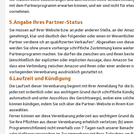
mit dem Partnerprogramm erwarten können, und wir sind nicht für etwa
vornehmen.
5.Angabe Ihres Partner-Status
Sie müssen auf Ihrer Website bzw. an jeder anderen Stelle, an der Am
genehmigt, klar und deutlich den folgenden oder einen im Wesentlichen
Partner verdiene ich an qualifizierten Verkäufen“. Abgesehen von die
werden Sie ohne unsere vorherige schriftliche Zustimmung keine weite
Partnerprogramm machen. Sie dürfen die zwischen uns und Ihnen best
(einschließlich der expliziten oder impliziten Aussage, dass Amazon Si
dass eine Verbindung zwischen Amazon und Ihnen oder einer anderen natü
vorliegenden Vereinbarung ausdrücklich gestattet ist.
6.Laufzeit und Kündigung
Die Laufzeit dieser Vereinbarung beginnt mit Ihrer Anmeldung für die 
jederzeit ordentlich oder aus wichtigem Grund durch schriftliche Kündi
automatisch und unter Ausschluss des Gerichtswegs), wobei eine solch
können kündigen, indem Sie sich über die Partner-Website in Ihrem Ko
auswählen.
Ferner können wir diese Vereinbarung jederzeit aus wichtigem Grund dur
Sie Ihre Pflichten aus dieser Vereinbarung erheblich verletzen; (b) wen
Programmrichtlinien) nicht innerhalb von 7 Tagen nach unserer Benachr
oder Haftungsansprüchen im Zusammenhang mit Ihrer Teilnahme am Pa