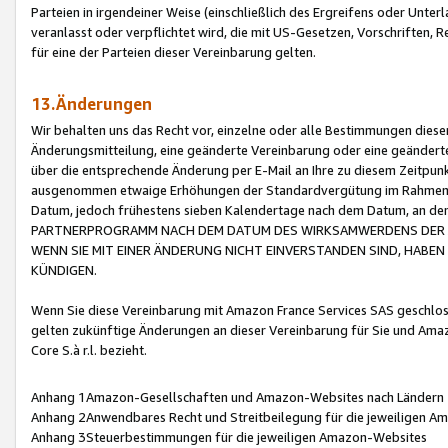
Parteien in irgendeiner Weise (einschließlich des Ergreifens oder Unt
veranlasst oder verpflichtet wird, die mit US-Gesetzen, Vorschriften,
für eine der Parteien dieser Vereinbarung gelten.
13.Änderungen
Wir behalten uns das Recht vor, einzelne oder alle Bestimmungen diese
Änderungsmitteilung, eine geänderte Vereinbarung oder eine geänderte 
über die entsprechende Änderung per E-Mail an Ihre zu diesem Zeitpun
ausgenommen etwaige Erhöhungen der Standardvergütung im Rahmen
Datum, jedoch frühestens sieben Kalendertage nach dem Datum, an de
PARTNERPROGRAMM NACH DEM DATUM DES WIRKSAMWERDENS DER Ä
WENN SIE MIT EINER ÄNDERUNG NICHT EINVERSTANDEN SIND, HABEN S
KÜNDIGEN.
Wenn Sie diese Vereinbarung mit Amazon France Services SAS geschlo
gelten zukünftige Änderungen an dieser Vereinbarung für Sie und Ama
Core S.à r.l. bezieht.
Anhang 1Amazon-Gesellschaften und Amazon-Websites nach Ländern
Anhang 2Anwendbares Recht und Streitbeilegung für die jeweiligen 
Anhang 3Steuerbestimmungen für die jeweiligen Amazon-Websites