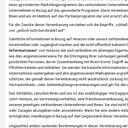
eines gesonderten Marketingprogramms des verbundenen Unternehmens
Unternehmen in Bezug auf das gesonderte Programm. Diese Vereinbarung
Ihnen und uns im Hinblick auf das Partnerprogramm dar und ersetzt al
Für die Zwecke dieser Vereinbarung verstehen sich die Begriffe „schließ
von „jedoch nicht beschränkt auf“.
Sämtliche Informationen in Bezug auf Amazon oder unsere verbunde
bereitstellen oder zugänglich machen und die nicht öffentlich bekannt bz
Informationen
“ von Amazon dar und verbleiben im alleinigen Eigent
wie dies angemessenerweise für die Erbringung Ihrer Leistungen gemäß d
juristischen Personen, die im Zusammenhang mit Ihrem Konto Zugriff au
Pflichten kennen und einhalten. Sie werden Vertrauliche Informationen 
Unternehmen) weitergeben und alle angemessenen Maßnahmen ergreifen
schützen, die gemäß dieser Vereinbarung nicht ausdrücklich zulässig is
Vertraulichkeits- oder Geheimhaltungsvereinbarungen und gilt für die
Das Verhältnis zwischen Ihnen und uns ist das unabhängiger Vertragspa
Joint-Venture, ein Vertretungsverhältnis, eine Franchisevereinbarung, 
unseren jeweiligen verbundenen Unternehmen und Ihnen. Sie sind ni
oder Zusagen abzugeben oder anzunehmen. Wenn Sie eine andere natürli
ermöglichen, Handlungen in Bezug auf den Gegenstand dieser Vereinbar
Ungeachtet anders lautender Bestimmungen in dieser Vereinbarung wird