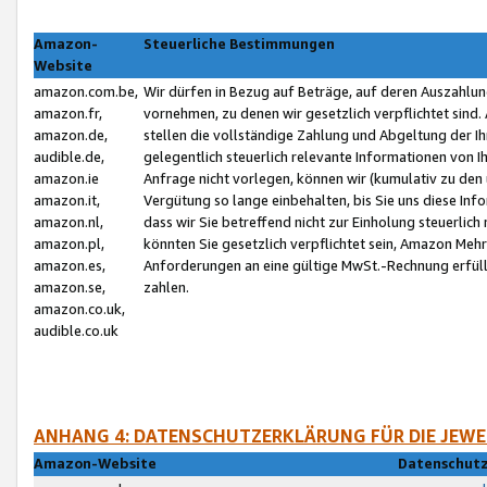
Amazon-
Steuerliche Bestimmungen
Website
amazon.com.be,
Wir dürfen in Bezug auf Beträge, auf deren Auszahlun
amazon.fr,
vornehmen, zu denen wir gesetzlich verpflichtet sind
amazon.de,
stellen die vollständige Zahlung und Abgeltung der 
audible.de,
gelegentlich steuerlich relevante Informationen von I
amazon.ie
Anfrage nicht vorlegen, können wir (kumulativ zu de
amazon.it,
Vergütung so lange einbehalten, bis Sie uns diese Inf
amazon.nl,
dass wir Sie betreffend nicht zur Einholung steuerlich 
amazon.pl,
könnten Sie gesetzlich verpflichtet sein, Amazon Meh
amazon.es,
Anforderungen an eine gültige MwSt.-Rechnung erfüllt
amazon.se,
zahlen.
amazon.co.uk,
audible.co.uk
ANHANG 4: DATENSCHUTZERKLÄRUNG FÜR DIE JEWE
Amazon-Website
Datenschutz