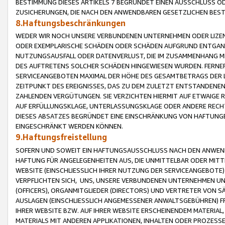
BESTIMMUNG DIESES ARTIKELS 7 BEGRÜNDET EINEN AUSSCHLUSS 
ZUSICHERUNGEN, DIE NACH DEN ANWENDBAREN GESETZLICHEN BE
8.Haftungsbeschränkungen
WEDER WIR NOCH UNSERE VERBUNDENEN UNTERNEHMEN ODER LIZEN
ODER EXEMPLARISCHE SCHÄDEN ODER SCHÄDEN AUFGRUND ENTGANG
NUTZUNGSAUSFALL ODER DATENVERLUST, DIE IM ZUSAMMENHANG MI
DES AUFTRETENS SOLCHER SCHÄDEN HINGEWIESEN WURDEN. FERN
SERVICEANGEBOTEN MAXIMAL DER HÖHE DES GESAMTBETRAGS DER 
ZEITPUNKT DES EREIGNISSES, DAS ZU DEM ZULETZT ENTSTANDENE
ZAHLENDEN VERGÜTUNGEN. SIE VERZICHTEN HIERMIT AUF ETWAIGE 
AUF ERFÜLLUNGSKLAGE, UNTERLASSUNGSKLAGE ODER ANDERE RECHT
DIESES ABSATZES BEGRÜNDET EINE EINSCHRÄNKUNG VON HAFTUNG
EINGESCHRÄNKT WERDEN KÖNNEN.
9.Haftungsfreistellung
SOFERN UND SOWEIT EIN HAFTUNGSAUSSCHLUSS NACH DEN ANWENDB
HAFTUNG FÜR ANGELEGENHEITEN AUS, DIE UNMITTELBAR ODER MITT
WEBSITE (EINSCHLIESSLICH IHRER NUTZUNG DER SERVICEANGEBOTE)
VERPFLICHTEN SICH, UNS, UNSERE VERBUNDENEN UNTERNEHMEN UN
(OFFICERS), ORGANMITGLIEDER (DIRECTORS) UND VERTRETER VON 
AUSLAGEN (EINSCHLIESSLICH ANGEMESSENER ANWALTSGEBÜHREN) FR
IHRER WEBSITE BZW. AUF IHRER WEBSITE ERSCHEINENDEM MATERIAL
MATERIALS MIT ANDEREN APPLIKATIONEN, INHALTEN ODER PROZESSE