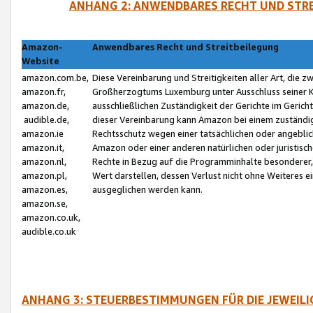
ANHANG 2: ANWENDBARES RECHT UND STRE
Amazon-
Anwendbares Recht und Streitbeilegung
Website
amazon.com.be,
Diese Vereinbarung und Streitigkeiten aller Art, die 
amazon.fr,
Großherzogtums Luxemburg unter Ausschluss seiner Kol
amazon.de,
ausschließlichen Zuständigkeit der Gerichte im Geri
audible.de,
dieser Vereinbarung kann Amazon bei einem zuständig
amazon.ie
Rechtsschutz wegen einer tatsächlichen oder angebli
amazon.it,
Amazon oder einer anderen natürlichen oder juristisc
amazon.nl,
Rechte in Bezug auf die Programminhalte besonderer,
amazon.pl,
Wert darstellen, dessen Verlust nicht ohne Weiteres e
amazon.es,
ausgeglichen werden kann.
amazon.se,
amazon.co.uk,
audible.co.uk
ANHANG 3: STEUERBESTIMMUNGEN FÜR DIE JEWEIL