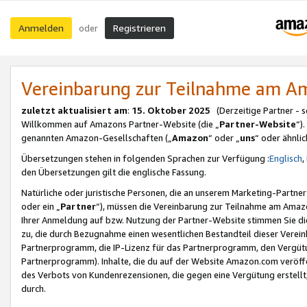
Anmelden
Registrieren
oder
Vereinbarung zur Teilnahme am 
zuletzt aktualisiert am
:
15. Oktober 2025
(Derzeitige Partner - 
Willkommen auf Amazons Partner-Website (die „
Partner-Website
“)
genannten Amazon-Gesellschaften („
Amazon
“ oder „
uns
“ oder ähnli
Übersetzungen stehen in folgenden Sprachen zur Verfügung :
Englisch
,
den Übersetzungen gilt die englische Fassung.
Natürliche oder juristische Personen, die an unserem Marketing-Partn
oder ein „
Partner
“), müssen die Vereinbarung zur Teilnahme am Ama
Ihrer Anmeldung auf bzw. Nutzung der Partner-Website stimmen Sie die
zu, die durch Bezugnahme einen wesentlichen Bestandteil dieser Verei
Partnerprogramm, die IP-Lizenz für das Partnerprogramm, den Vergütu
Partnerprogramm). Inhalte, die du auf der Website Amazon.com veröffe
des Verbots von Kundenrezensionen, die gegen eine Vergütung erstellt, 
durch.