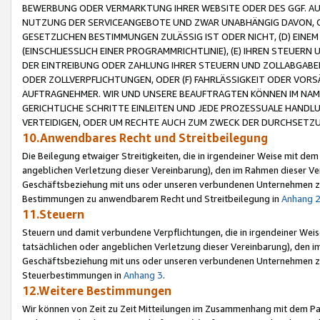
BEWERBUNG ODER VERMARKTUNG IHRER WEBSITE ODER DES GGF. AUF 
NUTZUNG DER SERVICEANGEBOTE UND ZWAR UNABHÄNGIG DAVON, O
GESETZLICHEN BESTIMMUNGEN ZULÄSSIG IST ODER NICHT, (D) EINE
(EINSCHLIESSLICH EINER PROGRAMMRICHTLINIE), (E) IHREN STEUER
DER EINTREIBUNG ODER ZAHLUNG IHRER STEUERN UND ZOLLABGAB
ODER ZOLLVERPFLICHTUNGEN, ODER (F) FAHRLÄSSIGKEIT ODER VORS
AUFTRAGNEHMER. WIR UND UNSERE BEAUFTRAGTEN KÖNNEN IM NAME
GERICHTLICHE SCHRITTE EINLEITEN UND JEDE PROZESSUALE HAND
VERTEIDIGEN, ODER UM RECHTE AUCH ZUM ZWECK DER DURCHSETZU
10.Anwendbares Recht und Streitbeilegung
Die Beilegung etwaiger Streitigkeiten, die in irgendeiner Weise mit de
angeblichen Verletzung dieser Vereinbarung), den im Rahmen dieser Ve
Geschäftsbeziehung mit uns oder unseren verbundenen Unternehmen zu
Bestimmungen zu anwendbarem Recht und Streitbeilegung in
Anhang 
11.Steuern
Steuern und damit verbundene Verpflichtungen, die in irgendeiner Wei
tatsächlichen oder angeblichen Verletzung dieser Vereinbarung), den 
Geschäftsbeziehung mit uns oder unseren verbundenen Unternehmen z
Steuerbestimmungen in
Anhang 3
.
12.Weitere Bestimmungen
Wir können von Zeit zu Zeit Mitteilungen im Zusammenhang mit dem Par