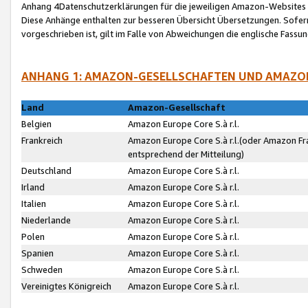
Anhang 4Datenschutzerklärungen für die jeweiligen Amazon-Websites
Diese Anhänge enthalten zur besseren Übersicht Übersetzungen. Sofe
vorgeschrieben ist, gilt im Falle von Abweichungen die englische Fass
ANHANG 1: AMAZON-GESELLSCHAFTEN UND AMAZO
Land
Amazon-Gesellschaft
Belgien
Amazon Europe Core S.à r.l.
Frankreich
Amazon Europe Core S.à r.l.(oder Amazon Fr
entsprechend der Mitteilung)
Deutschland
Amazon Europe Core S.à r.l.
Irland
Amazon Europe Core S.à r.l.
Italien
Amazon Europe Core S.à r.l.
Niederlande
Amazon Europe Core S.à r.l.
Polen
Amazon Europe Core S.à r.l.
Spanien
Amazon Europe Core S.à r.l.
Schweden
Amazon Europe Core S.à r.l.
Vereinigtes Königreich
Amazon Europe Core S.à r.l.