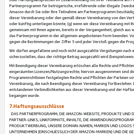
Partnerprogramm für betrügerische, irreführende oder illegale Zwecke
Amazon durch Sie oder Ihre Teilnahme am Partnerprogramm beschädig
dieser Vereinbarung oder den gemäß dieser Vereinbarung von den Vertr
oder künftig unterliegen könnte; (g) wenn wir diese Vereinbarung mit I
gemeinsam mit Ihnen agieren, bereits in der Vergangenheit, gleich aus
das Partnerprogramm in der allgemein angebotenen Form beenden. Vors
gegen die Bestimmungen der Ziffer 5 und jeder Verstoß gegen die Prog
Wir dürfen angefallene und noch nicht ausgezahlte Vergütungen nach 
sicherzustellen, dass der richtige Betrag ausgezahlt wird (beispielsw
Mit Beendigung dieser Vereinbarung erlöschen alle Rechte und Pflichte
eingeräumten Lizenzen/Nutzungsrechte; hiervon ausgenommen sind die in 
Programmrichtlinien festgelegten Rechte und Pflichten der Parteien sow
Vereinbarung, die nach Beendigung dieser Vereinbarung fortbestehen. D
entstandenen Verbindlichkeiten aus dieser Vereinbarung und der Haft
begangen wurde.
7.Haftungsausschlüsse
DAS PARTNERPROGRAMM, DIE AMAZON-WEBSITE, PRODUKTE UND DI
PARTNER-LINKS, LINKFORMATE, INHALTE, DIE ANWENDUNGSPROGR
PRODUKTWERBUNG, UNSERE DOMAIN-NAMEN, MARKEN UND LOGOS S
UNTERNEHMEN (EINSCHLIESSLICH DER AMAZON-MARKEN) UND DIE GE