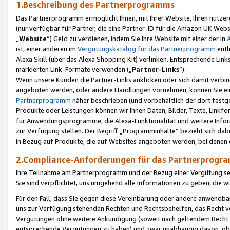
1.Beschreibung des Partnerprogramms
Das Partnerprogramm ermöglicht Ihnen, mit Ihrer Website, Ihren nutzer
(nur verfügbar für Partner, die eine Partner-ID für die Amazon UK We
„
Website
“) Geld zu verdienen, indem Sie Ihre Website mit einer der in
ist, einer anderen im
Vergütungskatalog für das Partnerprogramm
enth
Alexa Skill (über das Alexa Shopping Kit) verlinken. Entsprechende Lin
markierten Link-Formate verwenden („
Partner-Links
“).
Wenn unsere Kunden die Partner-Links anklicken oder sich damit verbi
angeboten werden, oder andere Handlungen vornehmen, können Sie eine
Partnerprogramm
näher beschrieben (und vorbehaltlich der dort festg
Produkte oder Leistungen können wir Ihnen Daten, Bilder, Texte, Linkfo
für Anwendungsprogramme, die Alexa-Funktionalität und weitere Inf
zur Verfügung stellen. Der Begriff „Programminhalte“ bezieht sich dabe
in Bezug auf Produkte, die auf Websites angeboten werden, bei denen 
2.Compliance-Anforderungen für das Partnerprog
Ihre Teilnahme am Partnerprogramm und der Bezug einer Vergütung setz
Sie sind verpflichtet, uns umgehend alle Informationen zu geben, die w
Für den Fall, dass Sie gegen diese Vereinbarung oder andere anwendba
uns zur Verfügung stehenden Rechten und Rechtsbehelfen, das Recht vo
Vergütungen ohne weitere Ankündigung (soweit nach geltendem Recht z
entsprechende Vergütungen zu haben) und zwar unabhängig davon, ob 