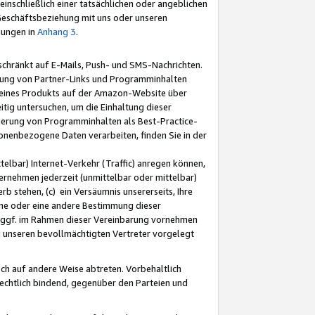
nschließlich einer tatsächlichen oder angeblichen
Geschäftsbeziehung mit uns oder unseren
mungen in
Anhang 3
.
schränkt auf E-Mails, Push- und SMS-Nachrichten.
ellung von Partner-Links und Programminhalten
 eines Produkts auf der Amazon-Website über
tig untersuchen, um die Einhaltung dieser
ntierung von Programminhalten als Best-Practice-
sonenbezogene Daten verarbeiten, finden Sie in der
telbar) Internet-Verkehr (Traffic) anregen können,
rnehmen jederzeit (unmittelbar oder mittelbar)
b stehen, (c) ein Versäumnis unsererseits, Ihre
fene oder eine andere Bestimmung dieser
r ggf. im Rahmen dieser Vereinbarung vornehmen
ch unseren bevollmächtigten Vertreter vorgelegt
ch auf andere Weise abtreten. Vorbehaltlich
rechtlich bindend, gegenüber den Parteien und