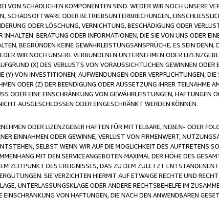
FREI VON SCHÄDLICHEN KOMPONENTEN SIND. WEDER WIR NOCH UNSERE 
VIREN, SCHADSOFTWARE ODER BETRIEBSUNTERBRECHUNGEN, EINSCHLIESSL
ÄNDERUNG ODER LÖSCHUNG, VERNICHTUNG, BESCHÄDIGUNG ODER VERLUST 
INHALTEN. BERATUNG ODER INFORMATIONEN, DIE SIE VON UNS ODER EIN
LTEN, BEGRÜNDEN KEINE GEWÄHRLEISTUNGSANSPRÜCHE, ES SEIN DENN, DI
WEDER WIR NOCH UNSERE VERBUNDENEN UNTERNEHMEN ODER LIZENZGEBE
FGRUND (X) DES VERLUSTS VON VORAUSSICHTLICHEN GEWINNEN ODER 
 (Y) VON INVESTITIONEN, AUFWENDUNGEN ODER VERPFLICHTUNGEN, DIE 
EN ODER (Z) DER BEENDIGUNG ODER AUSSETZUNG IHRER TEILNAHME A
LUSS ODER EINE EINSCHRÄNKUNG VON GEWÄHRLEISTUNGEN, HAFTUNGEN O
NICHT AUSGESCHLOSSEN ODER EINGESCHRÄNKT WERDEN KÖNNEN.
EHMEN ODER LIZENZGEBER HAFTEN FÜR MITTELBARE, NEBEN- ODER FOL
R EINNAHMEN ODER GEWINNE, VERLUST VON FIRMENWERT, NUTZUNGSAU
TSTEHEN, SELBST WENN WIR AUF DIE MÖGLICHKEIT DES AUFTRETENS S
MENHANG MIT DEN SERVICEANGEBOTEN MAXIMAL DER HÖHE DES GESAMT
M ZEITPUNKT DES EREIGNISSES, DAS ZU DEM ZULETZT ENTSTANDENEN 
ERGÜTUNGEN. SIE VERZICHTEN HIERMIT AUF ETWAIGE RECHTE UND RECHT
KLAGE, UNTERLASSUNGSKLAGE ODER ANDERE RECHTSBEHELFE IM ZUSAMME
NE EINSCHRÄNKUNG VON HAFTUNGEN, DIE NACH DEN ANWENDBAREN GESE