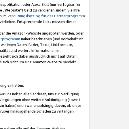
eapplikation oder Alexa Skill (nur verfügbar für
e „
Website
“) Geld zu verdienen, indem Sie Ihre
en im
Vergütungskatalog für das Partnerprogramm
t) verlinken. Entsprechende Links müssen dieser
e über die Amazon-Website angeboten werden, oder
nerprogramm
näher beschrieben (und vorbehaltlich
ir Ihnen Daten, Bilder, Texte, Linkformate,
alität und weitere Informationen im
zieht sich dabei ausdrücklich nicht auf Daten,
es sich nicht um eine Amazon-Website handelt.
rung einhalten.
ir uns neben allen anderen, uns zur Verfügung
n Vergütungen ohne weitere Ankündigung (soweit
 zu haben) und zwar unabhängig davon, ob diese
darüber hinausgehende Schäden zu verlangen.
on gelten alle auf der Amazon-Website