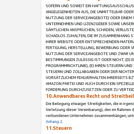
SOFERN UND SOWEIT EIN HAFTUNGSAUSSCHLUSS
ANGELEGENHEITEN AUS, DIE UNMITTELBAR ODER 
NUTZUNG DER SERVICEANGEBOTE) ODER EINEM V
UNTERNEHMEN UND LIZENZGEBER SOWIE UNSERE 
SÄMTLICHEN ANSPRÜCHEN, SCHÄDEN, VERLUSTE
SCHADLOS ZUHALTEN, DIE IM ZUSAMMENHANG STE
IHRER WEBSITE ODER ENTSPRECHENDEN MATERIA
FERTIGUNG, HERSTELLUNG, BEWERBUNG ODER VE
NUTZUNG DER SERVICEANGEBOTE UND ZWAR UN
BESTIMMUNGEN ZULÄSSIG IST ODER NICHT, (D) 
PROGRAMMRICHTLINIE), (E) IHREN STEUERN UN
STEUERN UND ZOLLABGABEN ODER DER NICHTER
VORSÄTZLICHEM FEHLVERHALTEN IHRERSEITS BZ
AMAZON PARTEI UND AUCH DURCH EIN SPEZIELL
FORDERUNG DURCHZUSETZEN ODER ZU VERTEIDI
10.Anwendbares Recht und Streitbe
Die Beilegung etwaiger Streitigkeiten, die in irg
Verletzung dieser Vereinbarung), den im Rahmen d
verbundenen Unternehmen zusammenhängen, unterl
Anhang 2
.
11.Steuern