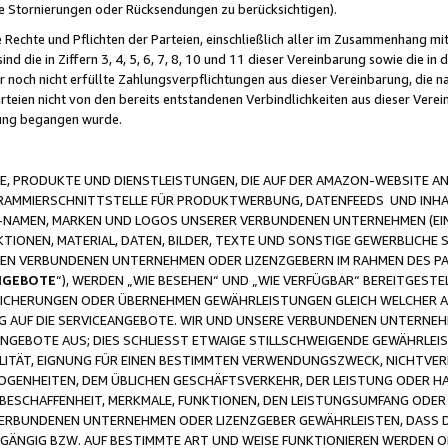
ge Stornierungen oder Rücksendungen zu berücksichtigen).
 Rechte und Pflichten der Parteien, einschließlich aller im Zusammenhang m
 die in Ziffern 3, 4, 5, 6, 7, 8, 10 und 11 dieser Vereinbarung sowie die in
er noch nicht erfüllte Zahlungsverpflichtungen aus dieser Vereinbarung, die
arteien nicht von den bereits entstandenen Verbindlichkeiten aus dieser Ver
gung begangen wurde.
 PRODUKTE UND DIENSTLEISTUNGEN, DIE AUF DER AMAZON-WEBSITE AN
GRAMMIERSCHNITTSTELLE FÜR PRODUKTWERBUNG, DATENFEEDS UND INH
-NAMEN, MARKEN UND LOGOS UNSERER VERBUNDENEN UNTERNEHMEN (EIN
IONEN, MATERIAL, DATEN, BILDER, TEXTE UND SONSTIGE GEWERBLICHE 
EREN VERBUNDENEN UNTERNEHMEN ODER LIZENZGEBERN IM RAHMEN DES 
NGEBOTE
“), WERDEN „WIE BESEHEN“ UND „WIE VERFÜGBAR“ BEREITGEST
CHERUNGEN ODER ÜBERNEHMEN GEWÄHRLEISTUNGEN GLEICH WELCHER AR
ZUG AUF DIE SERVICEANGEBOTE. WIR UND UNSERE VERBUNDENEN UNTERNEH
ANGEBOTE AUS; DIES SCHLIESST ETWAIGE STILLSCHWEIGENDE GEWÄHRLE
LITÄT, EIGNUNG FÜR EINEN BESTIMMTEN VERWENDUNGSZWECK, NICHTVER
OGENHEITEN, DEM ÜBLICHEN GESCHÄFTSVERKEHR, DER LEISTUNG ODER H
 BESCHAFFENHEIT, MERKMALE, FUNKTIONEN, DEN LEISTUNGSUMFANG ODER
VERBUNDENEN UNTERNEHMEN ODER LIZENZGEBER GEWÄHRLEISTEN, DASS D
HGÄNGIG BZW. AUF BESTIMMTE ART UND WEISE FUNKTIONIEREN WERDEN 