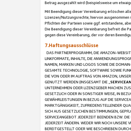
Betrag ausgezahlt wird (beispielsweise um etwai
Mit Beendigung dieser Vereinbarung erlöschen alle
Lizenzen/Nutzungsrechte; hiervon ausgenommen sind
Pflichten der Parteien sowie ggf. entstandene, ab
Die Beendigung dieser Vereinbarung befreit die P
gegen diese Vereinbarung, der vor deren Beendi
7.Haftungsausschlüsse
DAS PARTNERPROGRAMM, DIE AMAZON-WEBSITE,
LINKFORMATE, INHALTE, DIE ANWENDUNGSPRO
NAMEN, MARKEN UND LOGOS SOWIE DIE DOMAIN
GESAMTE TECHNOLOGIE, SOFTWARE SOWIE FUNKT
DIE VON ODER IM AUFTRAG VON AMAZON, UNS
GENUTZT WERDEN (INSGESAMT DIE „
SERVICEA
UNTERNEHMEN ODER LIZENZGEBER MACHEN ZUSI
GESETZLICH ODER IN SONSTIGER WEISE, IN BE
GEWÄHRLEISTUNGEN IN BEZUG AUF DIE SERVICE
MARKTGÄNGIGKEIT, ZUFRIEDENSTELLENDER QUA
SICH AUS GESETZLICHEN BESTIMMUNGEN, GEPFL
SERVICEANGEBOT JEDERZEIT BEENDEN BZW. DIE
JEDERZEIT ÄNDERN. WEDER WIR NOCH UNSERE 
BEREITGESTELLT ODER WIE BESCHRIEBEN DURC