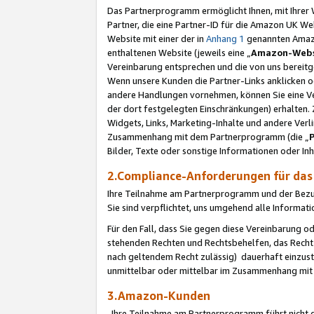
Das Partnerprogramm ermöglicht Ihnen, mit Ihrer W
Partner, die eine Partner-ID für die Amazon UK W
Website mit einer der in
Anhang 1
genannten Amazon
enthaltenen Website (jeweils eine „
Amazon-Webs
Vereinbarung entsprechen und die von uns bereitg
Wenn unsere Kunden die Partner-Links anklicken 
andere Handlungen vornehmen, können Sie eine Ver
der dort festgelegten Einschränkungen) erhalten. 
Widgets, Links, Marketing-Inhalte und andere Ver
Zusammenhang mit dem Partnerprogramm (die „
Bilder, Texte oder sonstige Informationen oder In
2.Compliance-Anforderungen für d
Ihre Teilnahme am Partnerprogramm und der Bezug 
Sie sind verpflichtet, uns umgehend alle Informat
Für den Fall, dass Sie gegen diese Vereinbarung 
stehenden Rechten und Rechtsbehelfen, das Recht
nach geltendem Recht zulässig) dauerhaft einzus
unmittelbar oder mittelbar im Zusammenhang mit
3.Amazon-Kunden
Ihre Teilnahme am Partnerprogramm führt nicht d