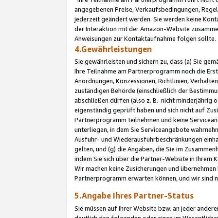
angegebenen Preise, Verkaufsbedingungen, Regeln
jederzeit geändert werden. Sie werden keine Konta
der Interaktion mit der Amazon-Website zusamme
Anweisungen zur Kontaktaufnahme folgen sollte.
4.Gewährleistungen
Sie gewährleisten und sichern zu, dass (a) Sie g
Ihre Teilnahme am Partnerprogramm noch die Erst
Anordnungen, Konzessionen, Richtlinien, Verhalten
zuständigen Behörde (einschließlich der Bestimmu
abschließen dürfen (also z. B. nicht minderjährig
eigenständig geprüft haben und sich nicht auf Zusi
Partnerprogramm teilnehmen und keine Servicean
unterliegen, in dem Sie Serviceangebote wahrneh
Ausfuhr- und Wiederausfuhrbeschränkungen einhal
gelten, und (g) die Angaben, die Sie im Zusammen
indem Sie sich über die Partner-Website in Ihrem
Wir machen keine Zusicherungen und übernehmen 
Partnerprogramm erwarten können, und wir sind n
5.Angabe Ihres Partner-Status
Sie müssen auf Ihrer Website bzw. an jeder ander
deutlich den folgenden oder einen im Wesentlichen