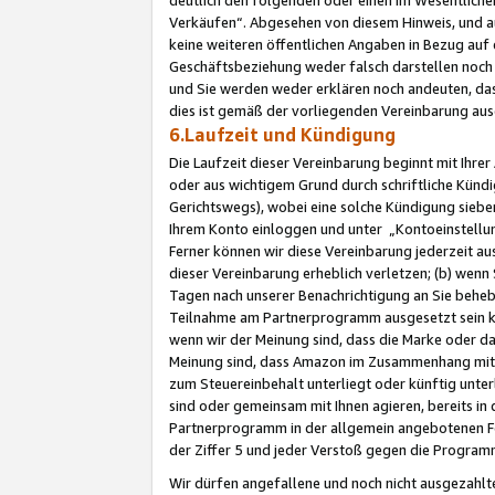
Verkäufen“. Abgesehen von diesem Hinweis, und a
keine weiteren öffentlichen Angaben in Bezug au
Geschäftsbeziehung weder falsch darstellen noch a
und Sie werden weder erklären noch andeuten, dass
dies ist gemäß der vorliegenden Vereinbarung ausd
6.Laufzeit und Kündigung
Die Laufzeit dieser Vereinbarung beginnt mit Ihre
oder aus wichtigem Grund durch schriftliche Kündi
Gerichtswegs), wobei eine solche Kündigung siebe
Ihrem Konto einloggen und unter „Kontoeinstellu
Ferner können wir diese Vereinbarung jederzeit aus
dieser Vereinbarung erheblich verletzen; (b) wenn
Tagen nach unserer Benachrichtigung an Sie behe
Teilnahme am Partnerprogramm ausgesetzt sein kö
wenn wir der Meinung sind, dass die Marke oder 
Meinung sind, dass Amazon im Zusammenhang mit d
zum Steuereinbehalt unterliegt oder künftig unter
sind oder gemeinsam mit Ihnen agieren, bereits in
Partnerprogramm in der allgemein angebotenen Fo
der Ziffer 5 und jeder Verstoß gegen die Programm
Wir dürfen angefallene und noch nicht ausgezahlt