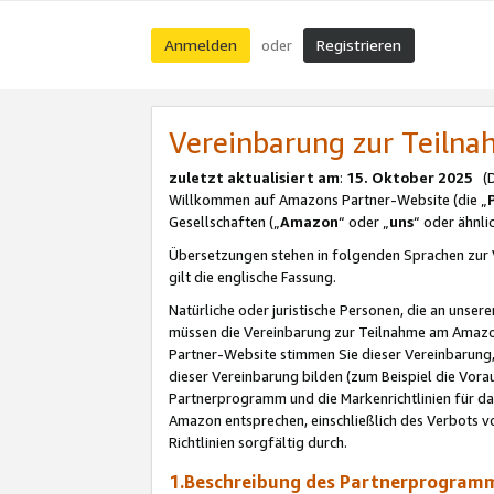
Anmelden
Registrieren
oder
Vereinbarung zur Teil
zuletzt aktualisiert am
:
15. Oktober 2025
(De
Willkommen auf Amazons Partner-Website (die „
Gesellschaften („
Amazon
“ oder „
uns
“ oder ähnl
Übersetzungen stehen in folgenden Sprachen zur 
gilt die englische Fassung.
Natürliche oder juristische Personen, die an uns
müssen die Vereinbarung zur Teilnahme am Amaz
Partner-Website stimmen Sie dieser Vereinbarung,
dieser Vereinbarung bilden (zum Beispiel die Vo
Partnerprogramm und die Markenrichtlinien für da
Amazon entsprechen, einschließlich des Verbots vo
Richtlinien sorgfältig durch.
1.Beschreibung des Partnerprogra