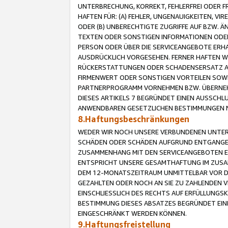
UNTERBRECHUNG, KORREKT, FEHLERFREI ODER 
HAFTEN FÜR: (A) FEHLER, UNGENAUIGKEITEN, 
ODER (B) UNBERECHTIGTE ZUGRIFFE AUF BZW. 
TEXTEN ODER SONSTIGEN INFORMATIONEN ODER 
PERSON ODER ÜBER DIE SERVICEANGEBOTE ERHA
AUSDRÜCKLICH VORGESEHEN. FERNER HAFTEN 
RÜCKERSTATTUNGEN ODER SCHADENSERSATZ AU
FIRMENWERT ODER SONSTIGEN VORTEILEN SOWIE
PARTNERPROGRAMM VORNEHMEN BZW. ÜBERNEHM
DIESES ARTIKELS 7 BEGRÜNDET EINEN AUSSCH
ANWENDBAREN GESETZLICHEN BESTIMMUNGEN 
8.Haftungsbeschränkungen
WEDER WIR NOCH UNSERE VERBUNDENEN UNTERN
SCHÄDEN ODER SCHÄDEN AUFGRUND ENTGANGENE
ZUSAMMENHANG MIT DEN SERVICEANGEBOTEN EN
ENTSPRICHT UNSERE GESAMTHAFTUNG IM ZUSAM
DEM 12-MONATSZEITRAUM UNMITTELBAR VOR DE
GEZAHLTEN ODER NOCH AN SIE ZU ZAHLENDEN V
EINSCHLIESSLICH DES RECHTS AUF ERFÜLLUNGS
BESTIMMUNG DIESES ABSATZES BEGRÜNDET EI
EINGESCHRÄNKT WERDEN KÖNNEN.
9.Haftungsfreistellung