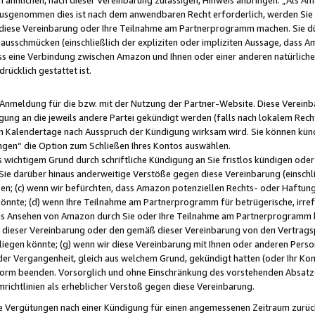
usgenommen dies ist nach dem anwendbaren Recht erforderlich, werden Sie 
f diese Vereinbarung oder Ihre Teilnahme am Partnerprogramm machen. Sie d
usschmücken (einschließlich der expliziten oder impliziten Aussage, dass A
 eine Verbindung zwischen Amazon und Ihnen oder einer anderen natürlichen 
rücklich gestattet ist.
r Anmeldung für die bzw. mit der Nutzung der Partner-Website. Diese Vereinb
gung an die jeweils andere Partei gekündigt werden (falls nach lokalem Rech
n Kalendertage nach Ausspruch der Kündigung wirksam wird. Sie können kündi
ngen“ die Option zum Schließen Ihres Kontos auswählen.
 wichtigem Grund durch schriftliche Kündigung an Sie fristlos kündigen oder I
 Sie darüber hinaus anderweitige Verstöße gegen diese Vereinbarung (einschli
ben; (c) wenn wir befürchten, dass Amazon potenziellen Rechts- oder Haftu
nnte; (d) wenn Ihre Teilnahme am Partnerprogramm für betrügerische, irref
das Ansehen von Amazon durch Sie oder Ihre Teilnahme am Partnerprogramm b
ieser Vereinbarung oder den gemäß dieser Vereinbarung von den Vertragspa
liegen könnte; (g) wenn wir diese Vereinbarung mit Ihnen oder anderen Perso
 der Vergangenheit, gleich aus welchem Grund, gekündigt hatten (oder Ihr Ko
rm beenden. Vorsorglich und ohne Einschränkung des vorstehenden Absatzes
richtlinien als erheblicher Verstoß gegen diese Vereinbarung.
e Vergütungen nach einer Kündigung für einen angemessenen Zeitraum zurückb