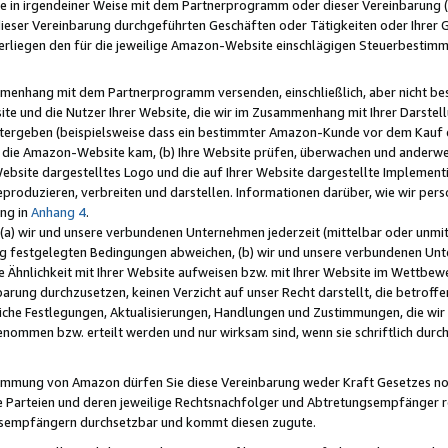
e in irgendeiner Weise mit dem Partnerprogramm oder dieser Vereinbarung (ei
ieser Vereinbarung durchgeführten Geschäften oder Tätigkeiten oder Ihrer 
liegen den für die jeweilige Amazon-Website einschlägigen Steuerbestim
mmenhang mit dem Partnerprogramm versenden, einschließlich, aber nicht be
site und die Nutzer Ihrer Website, die wir im Zusammenhang mit Ihrer Darst
itergeben (beispielsweise dass ein bestimmter Amazon-Kunde vor dem Kauf
uf die Amazon-Website kam, (b) Ihre Website prüfen, überwachen und anderwei
r Website dargestelltes Logo und die auf Ihrer Website dargestellte Impleme
reproduzieren, verbreiten und darstellen. Informationen darüber, wie wir per
ng in
Anhang 4
.
 (a) wir und unsere verbundenen Unternehmen jederzeit (mittelbar oder unmit
ng festgelegten Bedingungen abweichen, (b) wir und unsere verbundenen Unte
 Ähnlichkeit mit Ihrer Website aufweisen bzw. mit Ihrer Website im Wettbewer
barung durchzusetzen, keinen Verzicht auf unser Recht darstellt, die betrof
liche Festlegungen, Aktualisierungen, Handlungen und Zustimmungen, die wi
enommen bzw. erteilt werden und nur wirksam sind, wenn sie schriftlich dur
stimmung von Amazon dürfen Sie diese Vereinbarung weder Kraft Gesetzes no
die Parteien und deren jeweilige Rechtsnachfolger und Abtretungsempfänger 
ngsempfängern durchsetzbar und kommt diesen zugute.