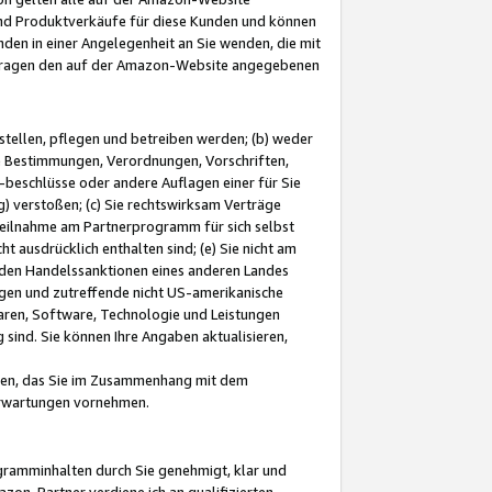
und Produktverkäufe für diese Kunden und können
nden in einer Angelegenheit an Sie wenden, die mit
e-Fragen den auf der Amazon-Website angegebenen
stellen, pflegen und betreiben werden; (b) weder
e Bestimmungen, Verordnungen, Vorschriften,
-beschlüsse oder andere Auflagen einer für Sie
 verstoßen; (c) Sie rechtswirksam Verträge
r Teilnahme am Partnerprogramm für sich selbst
t ausdrücklich enthalten sind; (e) Sie nicht am
den Handelssanktionen eines anderen Landes
gen und zutreffende nicht US-amerikanische
ren, Software, Technologie und Leistungen
sind. Sie können Ihre Angaben aktualisieren,
men, das Sie im Zusammenhang mit dem
 Erwartungen vornehmen.
ogramminhalten durch Sie genehmigt, klar und
zon-Partner verdiene ich an qualifizierten