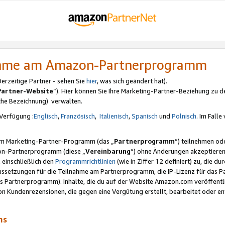
nahme am Amazon-Partnerprogramm
rzeitige Partner - sehen Sie
hier
, was sich geändert hat).
Partner-Website
“). Hier können Sie Ihre Marketing-Partner-Beziehung zu d
iche Bezeichnung) verwalten.
Verfügung :
Englisch
,
Französisch
,
Italienisch
,
Spanisch
und
Polnisch
. Im Fall
erem Marketing-Partner-Programm (das „
Partnerprogramm
“) teilnehmen od
on-Partnerprogramm (diese „
Vereinbarung
“) ohne Änderungen akzeptieren
 einschließlich den
Programmrichtlinien
(wie in Ziffer 12 definiert) zu, die 
raussetzungen für die Teilnahme am Partnerprogramm, die IP-Lizenz für das
s Partnerprogramm). Inhalte, die du auf der Website Amazon.com veröffentl
n Kundenrezensionen, die gegen eine Vergütung erstellt, bearbeitet oder ent
mms