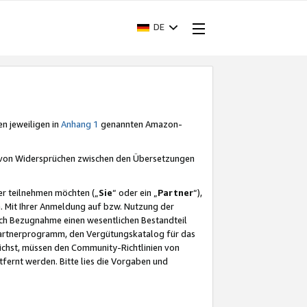
DE
en jeweiligen in
Anhang 1
genannten Amazon-
e von Widersprüchen zwischen den Übersetzungen
er teilnehmen möchten („
Sie
“ oder ein „
Partner
“),
. Mit Ihrer Anmeldung auf bzw. Nutzung der
durch Bezugnahme einen wesentlichen Bestandteil
 Partnerprogramm, den Vergütungskatalog für das
ichst, müssen den Community-Richtlinien von
fernt werden. Bitte lies die Vorgaben und