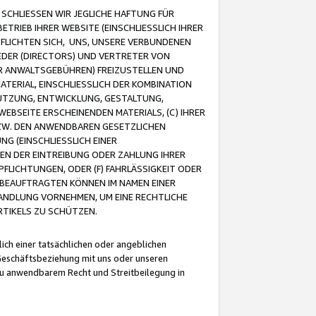
CHLIESSEN WIR JEGLICHE HAFTUNG FÜR
TRIEB IHRER WEBSITE (EINSCHLIESSLICH IHRER
FLICHTEN SICH, UNS, UNSERE VERBUNDENEN
EDER (DIRECTORS) UND VERTRETER VON
R ANWALTSGEBÜHREN) FREIZUSTELLEN UND
ATERIAL, EINSCHLIESSLICH DER KOMBINATION
NUTZUNG, ENTWICKLUNG, GESTALTUNG,
EBSEITE ERSCHEINENDEN MATERIALS, (C) IHRER
ZW. DEN ANWENDBAREN GESETZLICHEN
NG (EINSCHLIESSLICH EINER
BEN DER EINTREIBUNG ODER ZAHLUNG IHRER
LICHTUNGEN, ODER (F) FAHRLÄSSIGKEIT ODER
 BEAUFTRAGTEN KÖNNEN IM NAMEN EINER
HANDLUNG VORNEHMEN, UM EINE RECHTLICHE
TIKELS ZU SCHÜTZEN.
ich einer tatsächlichen oder angeblichen
Geschäftsbeziehung mit uns oder unseren
u anwendbarem Recht und Streitbeilegung in