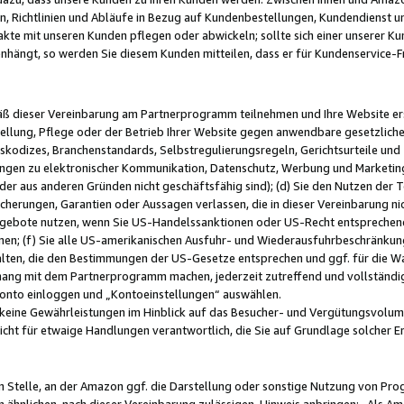
, Richtlinien und Abläufe in Bezug auf Kundenbestellungen, Kundendienst 
kte mit unseren Kunden pflegen oder abwickeln; sollte sich einer unserer Ku
nhängt, so werden Sie diesem Kunden mitteilen, dass er für Kundenservic
emäß dieser Vereinbarung am Partnerprogramm teilnehmen und Ihre Website er
ellung, Pflege oder der Betrieb Ihrer Website gegen anwendbare gesetzlich
skodizes, Branchenstandards, Selbstregulierungsregeln, Gerichtsurteile und 
ngen zu elektronischer Kommunikation, Datenschutz, Werbung und Marketing)
 oder aus anderen Gründen nicht geschäftsfähig sind); (d) Sie den Nutzen de
cherungen, Garantien oder Aussagen verlassen, die in dieser Vereinbarung nich
gebote nutzen, wenn Sie US-Handelssanktionen oder US-Recht entsprechen
men; (f) Sie alle US-amerikanischen Ausfuhr- und Wiederausfuhrbeschränkun
ten, die den Bestimmungen der US-Gesetze entsprechen und ggf. für die Wa
hang mit dem Partnerprogramm machen, jederzeit zutreffend und vollständig 
 Konto einloggen und „Kontoeinstellungen“ auswählen.
keine Gewährleistungen im Hinblick auf das Besucher- und Vergütungsvolu
icht für etwaige Handlungen verantwortlich, die Sie auf Grundlage solcher
en Stelle, an der Amazon ggf. die Darstellung oder sonstige Nutzung von Pr
 ähnlichen, nach dieser Vereinbarung zulässigen, Hinweis anbringen: „Als Ama