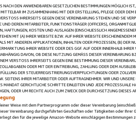
 NACH DEN ANWENDBAREN GESETZLICHEN BESTIMMUNGEN MÖGLICH IST, S
MITTELBAR IM ZUSAMMENHANG MIT DER ERSTELLUNG, PFLEGE ODER DEM BE
ERSTOSS IHRERSEITS GEGEN DIESE VEREINBARUNG STEHEN UND SIE VERP
UND DEREN MITARBEITER, FUNKTIONSTRÄGER (OFFICERS), ORGANMITGLI
N, HAFTUNGEN, KOSTEN UND AUSLAGEN (EINSCHLIESSLICH ANGEMESSENE
HEN MIT (A) IHRER WEBSITE BZW. AUF IHRER WEBSITE ERSCHEINENDEM M
LS MIT ANDEREN APPLIKATIONEN, INHALTEN ODER PROZESSEN, (B) DER 
RMARKTUNG IHRER WEBSITE ODER DES GGF. AUF ODER INNERHALB IHRER W
ABHÄNGIG DAVON, OB DIESE NUTZUNG GEMÄSS DIESER VEREINBARUNG B
EINEM VERSTOSS IHRERSEITS GEGEN EINE BESTIMMUNG DIESER VEREINBARU
D ZOLLABGABEN ODER MIT DER EINTREIBUNG, ZAHLUNG ODER DEM AUSBLEI
FÜLLUNG DER STEUERREGISTRIERUNGSVERPFLICHTUNGEN ODER ZOLLVERPF
W. SEITENS IHRER MITARBEITER ODER AUFTRAGNEHMER. WIR UND UNSERE
ES MANDAT GERICHTLICHE SCHRITTE EINLEITEN UND JEDE PROZESSUALE 
GEN, ODER UM RECHTE AUCH ZUM ZWECK DER DURCHSETZUNG DIESES AR
ilegung
endeiner Weise mit dem Partnerprogramm oder dieser Vereinbarung (einschließl
ieser Vereinbarung durchgeführten Geschäften oder Tätigkeiten oder Ihrer 
iegt den für die jeweilige Amazon-Website einschlägigen Bestimmungen z