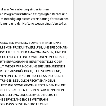
it dieser Vereinbarung eingeräumten
 den Programmrichtlinien festgelegten Rechte und
 nach Beendigung dieser Vereinbarung fortbestehen.
einbarung und der Haftung wegen eines Verstoßes
GEBOTEN WERDEN, SOWIE PARTNER-LINKS,
ALTE VON PRODUKTWERBUNG, UNSERE DOMAIN-
SCHLIESSLICH DER AMAZON-MARKEN) UND DIE
SCHUTZRECHTE, INFORMATIONEN UND INHALTE,
PARTNERPROGRAMMS BEREITGESTELLT ODER
ELLT. WEDER WIR NOCH UNSERE VERBUNDENEN
T, OB AUSDRÜCKLICH, STILLSCHWEIGEND,
MEN UND LIZENZGEBER SCHLIESSEN JEGLICHE
ISTUNGEN BEZÜGLICH RECHTSMÄNGELN,
LETZUNG SOWIE GEWÄHRLEISTUNGEN EIN, DIE
ANDELSBRÄUCHEN ERGEBEN. WIR KÖNNEN EIN
 DIE GELTUNG EINES SERVICE-ANGEBOTS
IE SERVICEANGEBOTE WEITERHIN
ODER DASS DIESE ANGEBOTE OHNE