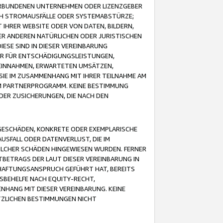
VERBUNDENEN UNTERNEHMEN ODER LIZENZGEBER
ICH STROMAUSFÄLLE ODER SYSTEMABSTÜRZE;
IHRER WEBSITE ODER VON DATEN, BILDERN,
ER ANDEREN NATÜRLICHEN ODER JURISTISCHEN
ESE SIND IN DIESER VEREINBARUNG
R FÜR ENTSCHÄDIGUNGSLEISTUNGEN,
EINNAHMEN, ERWARTETEN UMSÄTZEN,
SIE IM ZUSAMMENHANG MIT IHRER TEILNAHME AM
M PARTNERPROGRAMM. KEINE BESTIMMUNG
DER ZUSICHERUNGEN, DIE NACH DEN
GESCHÄDEN, KONKRETE ODER EXEMPLARISCHE
SFALL ODER DATENVERLUST, DIE IM
OLCHER SCHÄDEN HINGEWIESEN WURDEN. FERNER
BETRAGS DER LAUT DIESER VEREINBARUNG IN
HAFTUNGSANSPRUCH GEFÜHRT HAT, BEREITS
SBEHELFE NACH EQUITY-RECHT,
NHANG MIT DIESER VEREINBARUNG. KEINE
TZLICHEN BESTIMMUNGEN NICHT