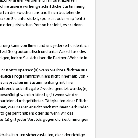
ohne unsere vorherige schriftliche Zustimmung
ürfen die zwischen uns und Ihnen bestehende
mazon Sie unterstützt, sponsert oder empfiehlt)
oder juristischen Person besteht, es sei denn,
arung kann von Ihnen und uns jederzeit ordentlich
t zulässig automatisch und unter Ausschluss des
gen, indem Sie sich über die Partner-Website in
hr Konto sperren: (a) wenn Sie Ihre Pflichten aus
eßlich Programmrichtlinien) nicht innerhalb von 7
ngsansprüchen im Zusammenhang mit Ihrer
ührende oder illegale Zwecke genutzt wurde; (e)
eschädigt werden könnte; (f) wenn wir der
rteien durchgeführten Tätigkeiten einer Pflicht
nen, die unserer Ansicht nach mit Ihnen verbunden
nto gesperrt haben) oder (h) wenn wir das
 (a) gilt jeder Verstoß gegen die Bestimmungen
ehalten, um sicherzustellen, dass der richtige