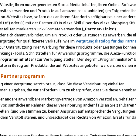
ebsite, Ihren nutzergenerierten Social Media-Inhalten, Ihren Online-Softwar
ebsite verwenden und Produkte auf amazon.co.uk anbieten) (im Folgenden Ihr
-Websites bzw., sofern dies an Ihrem Standort verfügbar ist, einer ander
ite
“) oder (ii) mit der Partner-ID in Alexa Skill (über das Alexa Shopping Ki
estellten markierten Link-Formate verwenden („
Partner-Links
“).
oder sich damit verbinden, um ein Produkt oder Leistungen zu erwerben, di
gütung für qualifizierte Verkäufe, wie im
Vergütungskatalog für das Part
Zur Unterstützung Ihrer Werbung für diese Produkte oder Leistungen können w
linkungs-Tools, Schnittstellen für Anwendungsprogramme, die Alexa-Funktion
Programminhalte
“) zur Verfügung stellen. Der Begriff „Programminhalte“ be
halte in Bezug auf Produkte, die auf Websites angeboten werden, bei denen 
as Partnerprogramm
einer Vergütung setzt voraus, dass Sie diese Vereinbarung einhalten.
ionen zu geben, die wir anfordern, um zu überprüfen, dass Sie diese Vereinba
oder andere anwendbare Marketingverträge von Amazon verstoßen, behalten w
 vor, sämtliche im Rahmen dieser Vereinbarung andernfalls an Sie zahlbare
tellen (und Sie stimmen zu, keinen Anspruch auf entsprechende Vergütungen
 dem Verstoß stehen, und unbeschadet des Rechts von Amazon, Ersatz für 
azu, dass unsere Kunden zu Ihren Kunden werden. Zwischen Ihnen und Amaz