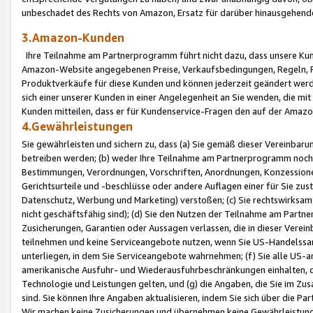
unbeschadet des Rechts von Amazon, Ersatz für darüber hinausgehen
3.Amazon-Kunden
Ihre Teilnahme am Partnerprogramm führt nicht dazu, dass unsere Kun
Amazon-Website angegebenen Preise, Verkaufsbedingungen, Regeln, Ri
Produktverkäufe für diese Kunden und können jederzeit geändert werde
sich einer unserer Kunden in einer Angelegenheit an Sie wenden, die 
Kunden mitteilen, dass er für Kundenservice-Fragen den auf der Ama
4.Gewährleistungen
Sie gewährleisten und sichern zu, dass (a) Sie gemäß dieser Vereinba
betreiben werden; (b) weder Ihre Teilnahme am Partnerprogramm noch d
Bestimmungen, Verordnungen, Vorschriften, Anordnungen, Konzessionen,
Gerichtsurteile und -beschlüsse oder andere Auflagen einer für Sie zu
Datenschutz, Werbung und Marketing) verstoßen; (c) Sie rechtswirksam 
nicht geschäftsfähig sind); (d) Sie den Nutzen der Teilnahme am Partne
Zusicherungen, Garantien oder Aussagen verlassen, die in dieser Verein
teilnehmen und keine Serviceangebote nutzen, wenn Sie US-Handelssa
unterliegen, in dem Sie Serviceangebote wahrnehmen; (f) Sie alle US
amerikanische Ausfuhr- und Wiederausfuhrbeschränkungen einhalten, 
Technologie und Leistungen gelten, und (g) die Angaben, die Sie im 
sind. Sie können Ihre Angaben aktualisieren, indem Sie sich über die 
Wir machen keine Zusicherungen und übernehmen keine Gewährleistun