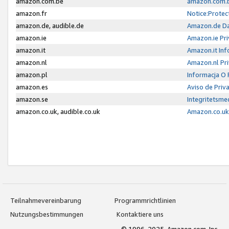
amazon.com.be
amazon.com.b
amazon.fr
Notice:Protec
amazon.de, audible.de
Amazon.de Da
amazon.ie
Amazon.ie Pri
amazon.it
Amazon.it Inf
amazon.nl
Amazon.nl Pri
amazon.pl
Informacja O
amazon.es
Aviso de Priv
amazon.se
Integritetsm
amazon.co.uk, audible.co.uk
Amazon.co.uk 
Teilnahmevereinbarung
Programmrichtlinien
Nutzungsbestimmungen
Kontaktiere uns