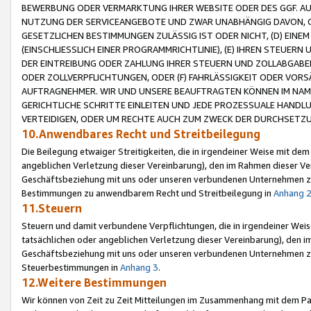
BEWERBUNG ODER VERMARKTUNG IHRER WEBSITE ODER DES GGF. AUF 
NUTZUNG DER SERVICEANGEBOTE UND ZWAR UNABHÄNGIG DAVON, O
GESETZLICHEN BESTIMMUNGEN ZULÄSSIG IST ODER NICHT, (D) EINE
(EINSCHLIESSLICH EINER PROGRAMMRICHTLINIE), (E) IHREN STEUER
DER EINTREIBUNG ODER ZAHLUNG IHRER STEUERN UND ZOLLABGAB
ODER ZOLLVERPFLICHTUNGEN, ODER (F) FAHRLÄSSIGKEIT ODER VORS
AUFTRAGNEHMER. WIR UND UNSERE BEAUFTRAGTEN KÖNNEN IM NAME
GERICHTLICHE SCHRITTE EINLEITEN UND JEDE PROZESSUALE HAND
VERTEIDIGEN, ODER UM RECHTE AUCH ZUM ZWECK DER DURCHSETZU
10.Anwendbares Recht und Streitbeilegung
Die Beilegung etwaiger Streitigkeiten, die in irgendeiner Weise mit de
angeblichen Verletzung dieser Vereinbarung), den im Rahmen dieser Ve
Geschäftsbeziehung mit uns oder unseren verbundenen Unternehmen zu
Bestimmungen zu anwendbarem Recht und Streitbeilegung in
Anhang 
11.Steuern
Steuern und damit verbundene Verpflichtungen, die in irgendeiner Wei
tatsächlichen oder angeblichen Verletzung dieser Vereinbarung), den 
Geschäftsbeziehung mit uns oder unseren verbundenen Unternehmen z
Steuerbestimmungen in
Anhang 3
.
12.Weitere Bestimmungen
Wir können von Zeit zu Zeit Mitteilungen im Zusammenhang mit dem Par