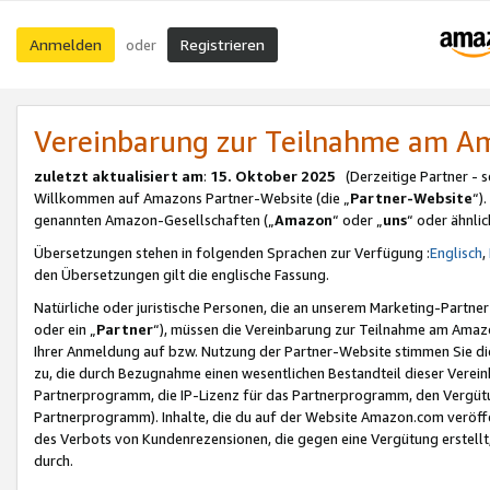
Anmelden
Registrieren
oder
Vereinbarung zur Teilnahme am 
zuletzt aktualisiert am
:
15. Oktober 2025
(Derzeitige Partner - 
Willkommen auf Amazons Partner-Website (die „
Partner-Website
“)
genannten Amazon-Gesellschaften („
Amazon
“ oder „
uns
“ oder ähnli
Übersetzungen stehen in folgenden Sprachen zur Verfügung :
Englisch
,
den Übersetzungen gilt die englische Fassung.
Natürliche oder juristische Personen, die an unserem Marketing-Partn
oder ein „
Partner
“), müssen die Vereinbarung zur Teilnahme am Ama
Ihrer Anmeldung auf bzw. Nutzung der Partner-Website stimmen Sie die
zu, die durch Bezugnahme einen wesentlichen Bestandteil dieser Verei
Partnerprogramm, die IP-Lizenz für das Partnerprogramm, den Vergütu
Partnerprogramm). Inhalte, die du auf der Website Amazon.com veröffe
des Verbots von Kundenrezensionen, die gegen eine Vergütung erstellt, 
durch.