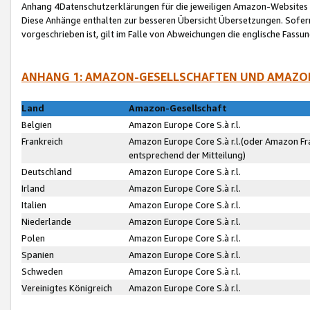
Anhang 4Datenschutzerklärungen für die jeweiligen Amazon-Websites
Diese Anhänge enthalten zur besseren Übersicht Übersetzungen. Sofe
vorgeschrieben ist, gilt im Falle von Abweichungen die englische Fass
ANHANG 1: AMAZON-GESELLSCHAFTEN UND AMAZO
Land
Amazon-Gesellschaft
Belgien
Amazon Europe Core S.à r.l.
Frankreich
Amazon Europe Core S.à r.l.(oder Amazon Fr
entsprechend der Mitteilung)
Deutschland
Amazon Europe Core S.à r.l.
Irland
Amazon Europe Core S.à r.l.
Italien
Amazon Europe Core S.à r.l.
Niederlande
Amazon Europe Core S.à r.l.
Polen
Amazon Europe Core S.à r.l.
Spanien
Amazon Europe Core S.à r.l.
Schweden
Amazon Europe Core S.à r.l.
Vereinigtes Königreich
Amazon Europe Core S.à r.l.