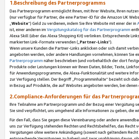
1.Beschreibung des Partnerprogramms
Das Partnerprogramm ermöglicht Ihnen, mit Ihrer Website, Ihren nutzer
(nur verfügbar für Partner, die eine Partner-ID für die Amazon UK We
„
Website
“) Geld zu verdienen, indem Sie Ihre Website mit einer der in
ist, einer anderen im
Vergütungskatalog für das Partnerprogramm
enth
Alexa Skill (über das Alexa Shopping Kit) verlinken. Entsprechende Lin
markierten Link-Formate verwenden („
Partner-Links
“).
Wenn unsere Kunden die Partner-Links anklicken oder sich damit verbi
angeboten werden, oder andere Handlungen vornehmen, können Sie eine
Partnerprogramm
näher beschrieben (und vorbehaltlich der dort festg
Produkte oder Leistungen können wir Ihnen Daten, Bilder, Texte, Linkfo
für Anwendungsprogramme, die Alexa-Funktionalität und weitere Inf
zur Verfügung stellen. Der Begriff „Programminhalte“ bezieht sich dabe
in Bezug auf Produkte, die auf Websites angeboten werden, bei denen 
2.Compliance-Anforderungen für das Partnerprog
Ihre Teilnahme am Partnerprogramm und der Bezug einer Vergütung setz
Sie sind verpflichtet, uns umgehend alle Informationen zu geben, die w
Für den Fall, dass Sie gegen diese Vereinbarung oder andere anwendba
uns zur Verfügung stehenden Rechten und Rechtsbehelfen, das Recht vo
Vergütungen ohne weitere Ankündigung (soweit nach geltendem Recht z
entsprechende Vergütungen zu haben) und zwar unabhängig davon, ob 