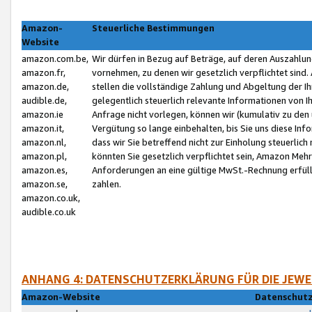
Amazon-
Steuerliche Bestimmungen
Website
amazon.com.be,
Wir dürfen in Bezug auf Beträge, auf deren Auszahlun
amazon.fr,
vornehmen, zu denen wir gesetzlich verpflichtet sind
amazon.de,
stellen die vollständige Zahlung und Abgeltung der 
audible.de,
gelegentlich steuerlich relevante Informationen von I
amazon.ie
Anfrage nicht vorlegen, können wir (kumulativ zu de
amazon.it,
Vergütung so lange einbehalten, bis Sie uns diese Inf
amazon.nl,
dass wir Sie betreffend nicht zur Einholung steuerlich 
amazon.pl,
könnten Sie gesetzlich verpflichtet sein, Amazon Meh
amazon.es,
Anforderungen an eine gültige MwSt.-Rechnung erfüllt
amazon.se,
zahlen.
amazon.co.uk,
audible.co.uk
ANHANG 4: DATENSCHUTZERKLÄRUNG FÜR DIE JEWE
Amazon-Website
Datenschutz