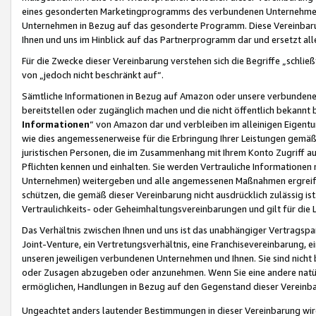
eines gesonderten Marketingprogramms des verbundenen Unternehmens
Unternehmen in Bezug auf das gesonderte Programm. Diese Vereinbarung
Ihnen und uns im Hinblick auf das Partnerprogramm dar und ersetzt al
Für die Zwecke dieser Vereinbarung verstehen sich die Begriffe „schließ
von „jedoch nicht beschränkt auf“.
Sämtliche Informationen in Bezug auf Amazon oder unsere verbunde
bereitstellen oder zugänglich machen und die nicht öffentlich bekannt bz
Informationen
“ von Amazon dar und verbleiben im alleinigen Eigent
wie dies angemessenerweise für die Erbringung Ihrer Leistungen gemäß d
juristischen Personen, die im Zusammenhang mit Ihrem Konto Zugriff au
Pflichten kennen und einhalten. Sie werden Vertrauliche Informationen 
Unternehmen) weitergeben und alle angemessenen Maßnahmen ergreifen
schützen, die gemäß dieser Vereinbarung nicht ausdrücklich zulässig is
Vertraulichkeits- oder Geheimhaltungsvereinbarungen und gilt für die
Das Verhältnis zwischen Ihnen und uns ist das unabhängiger Vertragspa
Joint-Venture, ein Vertretungsverhältnis, eine Franchisevereinbarung, 
unseren jeweiligen verbundenen Unternehmen und Ihnen. Sie sind ni
oder Zusagen abzugeben oder anzunehmen. Wenn Sie eine andere natürli
ermöglichen, Handlungen in Bezug auf den Gegenstand dieser Vereinbar
Ungeachtet anders lautender Bestimmungen in dieser Vereinbarung wird