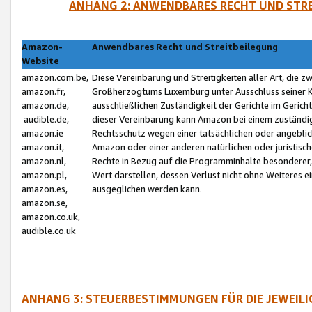
ANHANG 2: ANWENDBARES RECHT UND STRE
Amazon-
Anwendbares Recht und Streitbeilegung
Website
amazon.com.be,
Diese Vereinbarung und Streitigkeiten aller Art, die 
amazon.fr,
Großherzogtums Luxemburg unter Ausschluss seiner Kol
amazon.de,
ausschließlichen Zuständigkeit der Gerichte im Geri
audible.de,
dieser Vereinbarung kann Amazon bei einem zuständig
amazon.ie
Rechtsschutz wegen einer tatsächlichen oder angebli
amazon.it,
Amazon oder einer anderen natürlichen oder juristisc
amazon.nl,
Rechte in Bezug auf die Programminhalte besonderer,
amazon.pl,
Wert darstellen, dessen Verlust nicht ohne Weiteres e
amazon.es,
ausgeglichen werden kann.
amazon.se,
amazon.co.uk,
audible.co.uk
ANHANG 3: STEUERBESTIMMUNGEN FÜR DIE JEWEIL