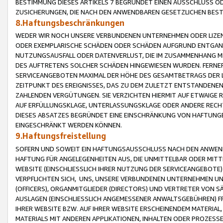
BESTIMMUNG DIESES ARTIKELS 7 BEGRÜNDET EINEN AUSSCHLUSS 
ZUSICHERUNGEN, DIE NACH DEN ANWENDBAREN GESETZLICHEN BE
8.Haftungsbeschränkungen
WEDER WIR NOCH UNSERE VERBUNDENEN UNTERNEHMEN ODER LIZEN
ODER EXEMPLARISCHE SCHÄDEN ODER SCHÄDEN AUFGRUND ENTGANG
NUTZUNGSAUSFALL ODER DATENVERLUST, DIE IM ZUSAMMENHANG MI
DES AUFTRETENS SOLCHER SCHÄDEN HINGEWIESEN WURDEN. FERN
SERVICEANGEBOTEN MAXIMAL DER HÖHE DES GESAMTBETRAGS DER 
ZEITPUNKT DES EREIGNISSES, DAS ZU DEM ZULETZT ENTSTANDENE
ZAHLENDEN VERGÜTUNGEN. SIE VERZICHTEN HIERMIT AUF ETWAIGE 
AUF ERFÜLLUNGSKLAGE, UNTERLASSUNGSKLAGE ODER ANDERE RECHT
DIESES ABSATZES BEGRÜNDET EINE EINSCHRÄNKUNG VON HAFTUNG
EINGESCHRÄNKT WERDEN KÖNNEN.
9.Haftungsfreistellung
SOFERN UND SOWEIT EIN HAFTUNGSAUSSCHLUSS NACH DEN ANWENDB
HAFTUNG FÜR ANGELEGENHEITEN AUS, DIE UNMITTELBAR ODER MITT
WEBSITE (EINSCHLIESSLICH IHRER NUTZUNG DER SERVICEANGEBOTE)
VERPFLICHTEN SICH, UNS, UNSERE VERBUNDENEN UNTERNEHMEN UN
(OFFICERS), ORGANMITGLIEDER (DIRECTORS) UND VERTRETER VON 
AUSLAGEN (EINSCHLIESSLICH ANGEMESSENER ANWALTSGEBÜHREN) FR
IHRER WEBSITE BZW. AUF IHRER WEBSITE ERSCHEINENDEM MATERIAL
MATERIALS MIT ANDEREN APPLIKATIONEN, INHALTEN ODER PROZESSE