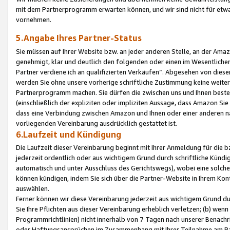
mit dem Partnerprogramm erwarten können, und wir sind nicht für etwa
vornehmen.
5.Angabe Ihres Partner-Status
Sie müssen auf Ihrer Website bzw. an jeder anderen Stelle, an der Am
genehmigt, klar und deutlich den folgenden oder einen im Wesentlichen
Partner verdiene ich an qualifizierten Verkäufen“. Abgesehen von die
werden Sie ohne unsere vorherige schriftliche Zustimmung keine weite
Partnerprogramm machen. Sie dürfen die zwischen uns und Ihnen best
(einschließlich der expliziten oder impliziten Aussage, dass Amazon Si
dass eine Verbindung zwischen Amazon und Ihnen oder einer anderen natü
vorliegenden Vereinbarung ausdrücklich gestattet ist.
6.Laufzeit und Kündigung
Die Laufzeit dieser Vereinbarung beginnt mit Ihrer Anmeldung für die 
jederzeit ordentlich oder aus wichtigem Grund durch schriftliche Kündi
automatisch und unter Ausschluss des Gerichtswegs), wobei eine solch
können kündigen, indem Sie sich über die Partner-Website in Ihrem Ko
auswählen.
Ferner können wir diese Vereinbarung jederzeit aus wichtigem Grund dur
Sie Ihre Pflichten aus dieser Vereinbarung erheblich verletzen; (b) wen
Programmrichtlinien) nicht innerhalb von 7 Tagen nach unserer Benachr
oder Haftungsansprüchen im Zusammenhang mit Ihrer Teilnahme am Pa