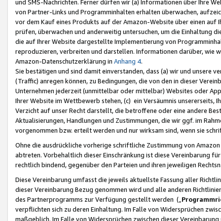
und SMS-Nachrichten. Ferner dürfen wir (a) Informationen über Ihre We
von Partner-Links und Programminhalten erhalten überwachen, aufzei
vor dem Kauf eines Produkts auf der Amazon-Website über einen auf Ih
prüfen, überwachen und anderweitig untersuchen, um die Einhaltung dies
die auf Ihrer Website dargestellte Implementierung von Programminhalt
reproduzieren, verbreiten und darstellen. Informationen darüber, wie w
Amazon-Datenschutzerklärung in
Anhang 4
.
Sie bestätigen und sind damit einverstanden, dass (a) wir und unsere 
(Traffic) anregen können, zu Bedingungen, die von den in dieser Vere
Unternehmen jederzeit (unmittelbar oder mittelbar) Websites oder Appl
Ihrer Website im Wettbewerb stehen, (c) ein Versäumnis unsererseits, I
Verzicht auf unser Recht darstellt, die betroffene oder eine andere B
Aktualisierungen, Handlungen und Zustimmungen, die wir ggf. im Rahme
vorgenommen bzw. erteilt werden und nur wirksam sind, wenn sie schri
Ohne die ausdrückliche vorherige schriftliche Zustimmung von Amazon
abtreten. Vorbehaltlich dieser Einschränkung ist diese Vereinbarung f
rechtlich bindend, gegenüber den Parteien und ihren jeweiligen Rech
Diese Vereinbarung umfasst die jeweils aktuellste Fassung aller Richtli
dieser Vereinbarung Bezug genommen wird und alle anderen Richtlinie
des Partnerprogramms zur Verfügung gestellt werden („
Programmric
verpflichten sich zu deren Einhaltung. Im Falle von Widersprüchen zwi
maßgeblich. Im Falle von Widersprüchen zwischen dieser Vereinbarun