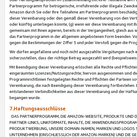
Partnerprogramm für betrügerische, irreführende oder illegale Zwecke
Amazon durch Sie oder Ihre Teilnahme am Partnerprogramm beschädig
dieser Vereinbarung oder den gemäß dieser Vereinbarung von den Vertr
oder künftig unterliegen könnte; (g) wenn wir diese Vereinbarung mit I
gemeinsam mit Ihnen agieren, bereits in der Vergangenheit, gleich aus
das Partnerprogramm in der allgemein angebotenen Form beenden. Vors
gegen die Bestimmungen der Ziffer 5 und jeder Verstoß gegen die Prog
Wir dürfen angefallene und noch nicht ausgezahlte Vergütungen nach 
sicherzustellen, dass der richtige Betrag ausgezahlt wird (beispielsw
Mit Beendigung dieser Vereinbarung erlöschen alle Rechte und Pflichte
eingeräumten Lizenzen/Nutzungsrechte; hiervon ausgenommen sind die in 
Programmrichtlinien festgelegten Rechte und Pflichten der Parteien sow
Vereinbarung, die nach Beendigung dieser Vereinbarung fortbestehen. D
entstandenen Verbindlichkeiten aus dieser Vereinbarung und der Haft
begangen wurde.
7.Haftungsausschlüsse
DAS PARTNERPROGRAMM, DIE AMAZON-WEBSITE, PRODUKTE UND DI
PARTNER-LINKS, LINKFORMATE, INHALTE, DIE ANWENDUNGSPROGR
PRODUKTWERBUNG, UNSERE DOMAIN-NAMEN, MARKEN UND LOGOS S
UNTERNEHMEN (EINSCHLIESSLICH DER AMAZON-MARKEN) UND DIE GE