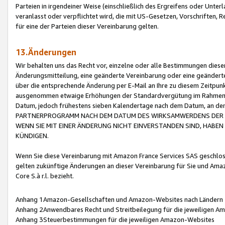
Parteien in irgendeiner Weise (einschließlich des Ergreifens oder Unt
veranlasst oder verpflichtet wird, die mit US-Gesetzen, Vorschriften,
für eine der Parteien dieser Vereinbarung gelten.
13.Änderungen
Wir behalten uns das Recht vor, einzelne oder alle Bestimmungen diese
Änderungsmitteilung, eine geänderte Vereinbarung oder eine geänderte 
über die entsprechende Änderung per E-Mail an Ihre zu diesem Zeitpun
ausgenommen etwaige Erhöhungen der Standardvergütung im Rahmen
Datum, jedoch frühestens sieben Kalendertage nach dem Datum, an de
PARTNERPROGRAMM NACH DEM DATUM DES WIRKSAMWERDENS DER Ä
WENN SIE MIT EINER ÄNDERUNG NICHT EINVERSTANDEN SIND, HABEN S
KÜNDIGEN.
Wenn Sie diese Vereinbarung mit Amazon France Services SAS geschlo
gelten zukünftige Änderungen an dieser Vereinbarung für Sie und Ama
Core S.à r.l. bezieht.
Anhang 1Amazon-Gesellschaften und Amazon-Websites nach Ländern
Anhang 2Anwendbares Recht und Streitbeilegung für die jeweiligen 
Anhang 3Steuerbestimmungen für die jeweiligen Amazon-Websites