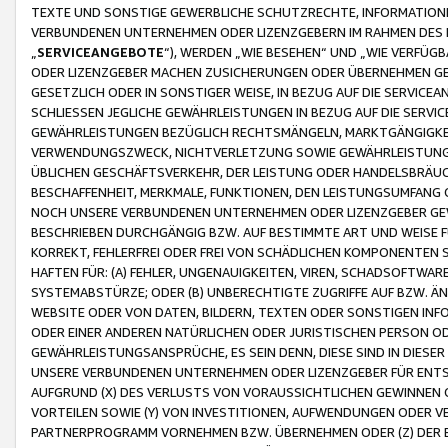
TEXTE UND SONSTIGE GEWERBLICHE SCHUTZRECHTE, INFORMATIONE
VERBUNDENEN UNTERNEHMEN ODER LIZENZGEBERN IM RAHMEN DES
„
SERVICEANGEBOTE
“), WERDEN „WIE BESEHEN“ UND „WIE VERFÜ
ODER LIZENZGEBER MACHEN ZUSICHERUNGEN ODER ÜBERNEHMEN GEW
GESETZLICH ODER IN SONSTIGER WEISE, IN BEZUG AUF DIE SERVI
SCHLIESSEN JEGLICHE GEWÄHRLEISTUNGEN IN BEZUG AUF DIE SERVI
GEWÄHRLEISTUNGEN BEZÜGLICH RECHTSMÄNGELN, MARKTGÄNGIGKEIT
VERWENDUNGSZWECK, NICHTVERLETZUNG SOWIE GEWÄHRLEISTUNGEN 
ÜBLICHEN GESCHÄFTSVERKEHR, DER LEISTUNG ODER HANDELSBRÄUCH
BESCHAFFENHEIT, MERKMALE, FUNKTIONEN, DEN LEISTUNGSUMFANG 
NOCH UNSERE VERBUNDENEN UNTERNEHMEN ODER LIZENZGEBER GEWÄ
BESCHRIEBEN DURCHGÄNGIG BZW. AUF BESTIMMTE ART UND WEISE
KORREKT, FEHLERFREI ODER FREI VON SCHÄDLICHEN KOMPONENTEN
HAFTEN FÜR: (A) FEHLER, UNGENAUIGKEITEN, VIREN, SCHADSOFTW
SYSTEMABSTÜRZE; ODER (B) UNBERECHTIGTE ZUGRIFFE AUF BZW. 
WEBSITE ODER VON DATEN, BILDERN, TEXTEN ODER SONSTIGEN INF
ODER EINER ANDEREN NATÜRLICHEN ODER JURISTISCHEN PERSON OD
GEWÄHRLEISTUNGSANSPRÜCHE, ES SEIN DENN, DIESE SIND IN DIES
UNSERE VERBUNDENEN UNTERNEHMEN ODER LIZENZGEBER FÜR EN
AUFGRUND (X) DES VERLUSTS VON VORAUSSICHTLICHEN GEWINNEN
VORTEILEN SOWIE (Y) VON INVESTITIONEN, AUFWENDUNGEN ODER VE
PARTNERPROGRAMM VORNEHMEN BZW. ÜBERNEHMEN ODER (Z) DER 