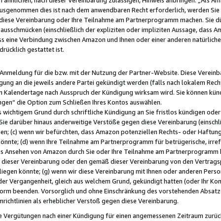
usgenommen dies ist nach dem anwendbaren Recht erforderlich, werden Sie 
f diese Vereinbarung oder Ihre Teilnahme am Partnerprogramm machen. Sie d
usschmücken (einschließlich der expliziten oder impliziten Aussage, dass A
 eine Verbindung zwischen Amazon und Ihnen oder einer anderen natürlichen 
rücklich gestattet ist.
r Anmeldung für die bzw. mit der Nutzung der Partner-Website. Diese Vereinb
gung an die jeweils andere Partei gekündigt werden (falls nach lokalem Rech
n Kalendertage nach Ausspruch der Kündigung wirksam wird. Sie können kündi
ngen“ die Option zum Schließen Ihres Kontos auswählen.
 wichtigem Grund durch schriftliche Kündigung an Sie fristlos kündigen oder I
 Sie darüber hinaus anderweitige Verstöße gegen diese Vereinbarung (einschli
ben; (c) wenn wir befürchten, dass Amazon potenziellen Rechts- oder Haftu
nnte; (d) wenn Ihre Teilnahme am Partnerprogramm für betrügerische, irref
das Ansehen von Amazon durch Sie oder Ihre Teilnahme am Partnerprogramm b
ieser Vereinbarung oder den gemäß dieser Vereinbarung von den Vertragspa
liegen könnte; (g) wenn wir diese Vereinbarung mit Ihnen oder anderen Perso
 der Vergangenheit, gleich aus welchem Grund, gekündigt hatten (oder Ihr Ko
rm beenden. Vorsorglich und ohne Einschränkung des vorstehenden Absatzes
richtlinien als erheblicher Verstoß gegen diese Vereinbarung.
e Vergütungen nach einer Kündigung für einen angemessenen Zeitraum zurückb