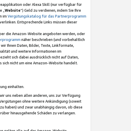
eapplikation oder Alexa Skill (nur verfügbar für
e „
Website
“) Geld zu verdienen, indem Sie Ihre
en im
Vergütungskatalog für das Partnerprogramm
t) verlinken. Entsprechende Links müssen dieser
e über die Amazon-Website angeboten werden, oder
nerprogramm
näher beschrieben (und vorbehaltlich
ir Ihnen Daten, Bilder, Texte, Linkformate,
alität und weitere Informationen im
zieht sich dabei ausdrücklich nicht auf Daten,
es sich nicht um eine Amazon-Website handelt.
rung einhalten.
ir uns neben allen anderen, uns zur Verfügung
n Vergütungen ohne weitere Ankündigung (soweit
 zu haben) und zwar unabhängig davon, ob diese
darüber hinausgehende Schäden zu verlangen.
on gelten alle auf der Amazon-Website