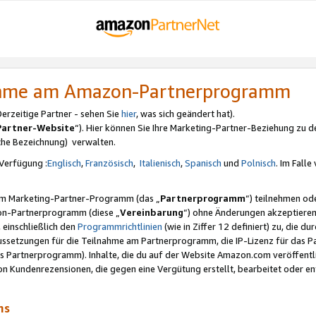
nahme am Amazon-Partnerprogramm
rzeitige Partner - sehen Sie
hier
, was sich geändert hat).
Partner-Website
“). Hier können Sie Ihre Marketing-Partner-Beziehung zu d
iche Bezeichnung) verwalten.
Verfügung :
Englisch
,
Französisch
,
Italienisch
,
Spanisch
und
Polnisch
. Im Fall
erem Marketing-Partner-Programm (das „
Partnerprogramm
“) teilnehmen od
on-Partnerprogramm (diese „
Vereinbarung
“) ohne Änderungen akzeptieren
 einschließlich den
Programmrichtlinien
(wie in Ziffer 12 definiert) zu, die 
raussetzungen für die Teilnahme am Partnerprogramm, die IP-Lizenz für das
s Partnerprogramm). Inhalte, die du auf der Website Amazon.com veröffentl
n Kundenrezensionen, die gegen eine Vergütung erstellt, bearbeitet oder ent
mms