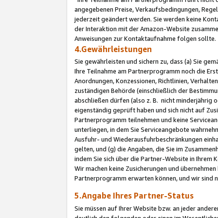
angegebenen Preise, Verkaufsbedingungen, Regeln
jederzeit geändert werden. Sie werden keine Konta
der Interaktion mit der Amazon-Website zusamme
Anweisungen zur Kontaktaufnahme folgen sollte.
4.Gewährleistungen
Sie gewährleisten und sichern zu, dass (a) Sie g
Ihre Teilnahme am Partnerprogramm noch die Erst
Anordnungen, Konzessionen, Richtlinien, Verhalten
zuständigen Behörde (einschließlich der Bestimmu
abschließen dürfen (also z. B. nicht minderjährig
eigenständig geprüft haben und sich nicht auf Zusi
Partnerprogramm teilnehmen und keine Servicean
unterliegen, in dem Sie Serviceangebote wahrneh
Ausfuhr- und Wiederausfuhrbeschränkungen einhal
gelten, und (g) die Angaben, die Sie im Zusammen
indem Sie sich über die Partner-Website in Ihrem
Wir machen keine Zusicherungen und übernehmen 
Partnerprogramm erwarten können, und wir sind n
5.Angabe Ihres Partner-Status
Sie müssen auf Ihrer Website bzw. an jeder ander
deutlich den folgenden oder einen im Wesentlichen