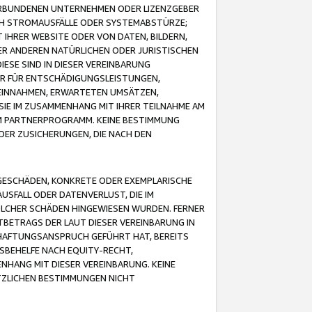
VERBUNDENEN UNTERNEHMEN ODER LIZENZGEBER
ICH STROMAUSFÄLLE ODER SYSTEMABSTÜRZE;
IHRER WEBSITE ODER VON DATEN, BILDERN,
ER ANDEREN NATÜRLICHEN ODER JURISTISCHEN
ESE SIND IN DIESER VEREINBARUNG
R FÜR ENTSCHÄDIGUNGSLEISTUNGEN,
EINNAHMEN, ERWARTETEN UMSÄTZEN,
SIE IM ZUSAMMENHANG MIT IHRER TEILNAHME AM
M PARTNERPROGRAMM. KEINE BESTIMMUNG
DER ZUSICHERUNGEN, DIE NACH DEN
GESCHÄDEN, KONKRETE ODER EXEMPLARISCHE
SFALL ODER DATENVERLUST, DIE IM
OLCHER SCHÄDEN HINGEWIESEN WURDEN. FERNER
BETRAGS DER LAUT DIESER VEREINBARUNG IN
HAFTUNGSANSPRUCH GEFÜHRT HAT, BEREITS
SBEHELFE NACH EQUITY-RECHT,
NHANG MIT DIESER VEREINBARUNG. KEINE
TZLICHEN BESTIMMUNGEN NICHT