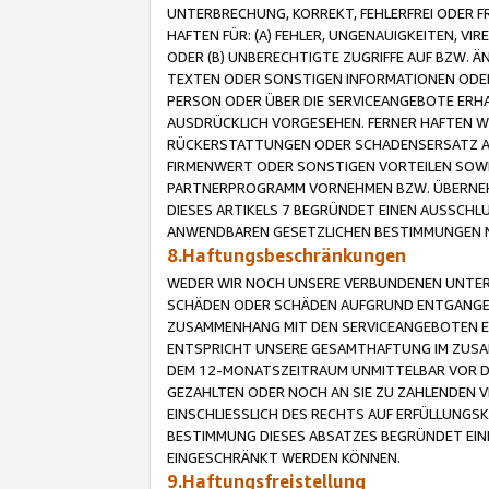
UNTERBRECHUNG, KORREKT, FEHLERFREI ODER 
HAFTEN FÜR: (A) FEHLER, UNGENAUIGKEITEN, 
ODER (B) UNBERECHTIGTE ZUGRIFFE AUF BZW. 
TEXTEN ODER SONSTIGEN INFORMATIONEN ODER 
PERSON ODER ÜBER DIE SERVICEANGEBOTE ERHA
AUSDRÜCKLICH VORGESEHEN. FERNER HAFTEN 
RÜCKERSTATTUNGEN ODER SCHADENSERSATZ AU
FIRMENWERT ODER SONSTIGEN VORTEILEN SOWIE
PARTNERPROGRAMM VORNEHMEN BZW. ÜBERNEHM
DIESES ARTIKELS 7 BEGRÜNDET EINEN AUSSCH
ANWENDBAREN GESETZLICHEN BESTIMMUNGEN 
8.Haftungsbeschränkungen
WEDER WIR NOCH UNSERE VERBUNDENEN UNTERN
SCHÄDEN ODER SCHÄDEN AUFGRUND ENTGANGENE
ZUSAMMENHANG MIT DEN SERVICEANGEBOTEN EN
ENTSPRICHT UNSERE GESAMTHAFTUNG IM ZUSAM
DEM 12-MONATSZEITRAUM UNMITTELBAR VOR DE
GEZAHLTEN ODER NOCH AN SIE ZU ZAHLENDEN V
EINSCHLIESSLICH DES RECHTS AUF ERFÜLLUNGS
BESTIMMUNG DIESES ABSATZES BEGRÜNDET EI
EINGESCHRÄNKT WERDEN KÖNNEN.
9.Haftungsfreistellung