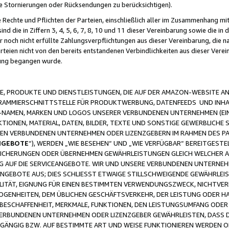
ge Stornierungen oder Rücksendungen zu berücksichtigen).
 Rechte und Pflichten der Parteien, einschließlich aller im Zusammenhang m
 die in Ziffern 3, 4, 5, 6, 7, 8, 10 und 11 dieser Vereinbarung sowie die in
er noch nicht erfüllte Zahlungsverpflichtungen aus dieser Vereinbarung, die
arteien nicht von den bereits entstandenen Verbindlichkeiten aus dieser Ver
gung begangen wurde.
 PRODUKTE UND DIENSTLEISTUNGEN, DIE AUF DER AMAZON-WEBSITE AN
GRAMMIERSCHNITTSTELLE FÜR PRODUKTWERBUNG, DATENFEEDS UND INH
-NAMEN, MARKEN UND LOGOS UNSERER VERBUNDENEN UNTERNEHMEN (EIN
IONEN, MATERIAL, DATEN, BILDER, TEXTE UND SONSTIGE GEWERBLICHE 
EREN VERBUNDENEN UNTERNEHMEN ODER LIZENZGEBERN IM RAHMEN DES 
NGEBOTE
“), WERDEN „WIE BESEHEN“ UND „WIE VERFÜGBAR“ BEREITGEST
CHERUNGEN ODER ÜBERNEHMEN GEWÄHRLEISTUNGEN GLEICH WELCHER AR
ZUG AUF DIE SERVICEANGEBOTE. WIR UND UNSERE VERBUNDENEN UNTERNEH
ANGEBOTE AUS; DIES SCHLIESST ETWAIGE STILLSCHWEIGENDE GEWÄHRLE
LITÄT, EIGNUNG FÜR EINEN BESTIMMTEN VERWENDUNGSZWECK, NICHTVER
OGENHEITEN, DEM ÜBLICHEN GESCHÄFTSVERKEHR, DER LEISTUNG ODER H
 BESCHAFFENHEIT, MERKMALE, FUNKTIONEN, DEN LEISTUNGSUMFANG ODER
VERBUNDENEN UNTERNEHMEN ODER LIZENZGEBER GEWÄHRLEISTEN, DASS D
HGÄNGIG BZW. AUF BESTIMMTE ART UND WEISE FUNKTIONIEREN WERDEN 