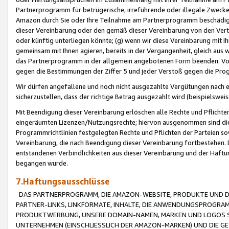
Partnerprogramm für betrügerische, irreführende oder illegale Zwecke
Amazon durch Sie oder Ihre Teilnahme am Partnerprogramm beschädig
dieser Vereinbarung oder den gemäß dieser Vereinbarung von den Vertr
oder künftig unterliegen könnte; (g) wenn wir diese Vereinbarung mit I
gemeinsam mit Ihnen agieren, bereits in der Vergangenheit, gleich aus
das Partnerprogramm in der allgemein angebotenen Form beenden. Vors
gegen die Bestimmungen der Ziffer 5 und jeder Verstoß gegen die Prog
Wir dürfen angefallene und noch nicht ausgezahlte Vergütungen nach 
sicherzustellen, dass der richtige Betrag ausgezahlt wird (beispielsw
Mit Beendigung dieser Vereinbarung erlöschen alle Rechte und Pflichte
eingeräumten Lizenzen/Nutzungsrechte; hiervon ausgenommen sind die in 
Programmrichtlinien festgelegten Rechte und Pflichten der Parteien sow
Vereinbarung, die nach Beendigung dieser Vereinbarung fortbestehen. D
entstandenen Verbindlichkeiten aus dieser Vereinbarung und der Haft
begangen wurde.
7.Haftungsausschlüsse
DAS PARTNERPROGRAMM, DIE AMAZON-WEBSITE, PRODUKTE UND DI
PARTNER-LINKS, LINKFORMATE, INHALTE, DIE ANWENDUNGSPROGR
PRODUKTWERBUNG, UNSERE DOMAIN-NAMEN, MARKEN UND LOGOS S
UNTERNEHMEN (EINSCHLIESSLICH DER AMAZON-MARKEN) UND DIE GE