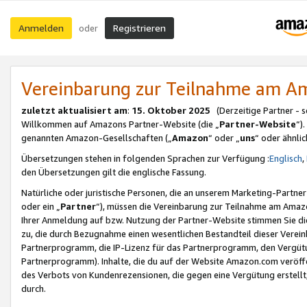
Anmelden
Registrieren
oder
Vereinbarung zur Teilnahme am 
zuletzt aktualisiert am
:
15. Oktober 2025
(Derzeitige Partner - 
Willkommen auf Amazons Partner-Website (die „
Partner-Website
“)
genannten Amazon-Gesellschaften („
Amazon
“ oder „
uns
“ oder ähnli
Übersetzungen stehen in folgenden Sprachen zur Verfügung :
Englisch
,
den Übersetzungen gilt die englische Fassung.
Natürliche oder juristische Personen, die an unserem Marketing-Partn
oder ein „
Partner
“), müssen die Vereinbarung zur Teilnahme am Ama
Ihrer Anmeldung auf bzw. Nutzung der Partner-Website stimmen Sie die
zu, die durch Bezugnahme einen wesentlichen Bestandteil dieser Verei
Partnerprogramm, die IP-Lizenz für das Partnerprogramm, den Vergütu
Partnerprogramm). Inhalte, die du auf der Website Amazon.com veröffe
des Verbots von Kundenrezensionen, die gegen eine Vergütung erstellt, 
durch.