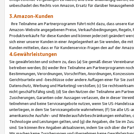
unbeschadet des Rechts von Amazon, Ersatz für darüber hinausgehen
3.Amazon-Kunden
Ihre Teilnahme am Partnerprogramm führt nicht dazu, dass unsere Kun
Amazon-Website angegebenen Preise, Verkaufsbedingungen, Regeln, Ri
Produktverkäufe für diese Kunden und können jederzeit geändert werde
sich einer unserer Kunden in einer Angelegenheit an Sie wenden, die 
Kunden mitteilen, dass er für Kundenservice-Fragen den auf der Ama
4.Gewährleistungen
Sie gewährleisten und sichern zu, dass (a) Sie gemäß dieser Vereinba
betreiben werden; (b) weder Ihre Teilnahme am Partnerprogramm noch d
Bestimmungen, Verordnungen, Vorschriften, Anordnungen, Konzessionen,
Gerichtsurteile und -beschlüsse oder andere Auflagen einer für Sie zu
Datenschutz, Werbung und Marketing) verstoßen; (c) Sie rechtswirksam 
nicht geschäftsfähig sind); (d) Sie den Nutzen der Teilnahme am Partne
Zusicherungen, Garantien oder Aussagen verlassen, die in dieser Verein
teilnehmen und keine Serviceangebote nutzen, wenn Sie US-Handelssa
unterliegen, in dem Sie Serviceangebote wahrnehmen; (f) Sie alle US
amerikanische Ausfuhr- und Wiederausfuhrbeschränkungen einhalten, 
Technologie und Leistungen gelten, und (g) die Angaben, die Sie im 
sind. Sie können Ihre Angaben aktualisieren, indem Sie sich über die 
Wir machen keine Zusicherungen und übernehmen keine Gewährleistun