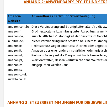
ANHANG 2: ANWENDBARES RECHT UND STRE
Amazon-
Anwendbares Recht und Streitbeilegung
Website
amazon.com.be,
Diese Vereinbarung und Streitigkeiten aller Art, die 
amazon.fr,
Großherzogtums Luxemburg unter Ausschluss seiner Kol
amazon.de,
ausschließlichen Zuständigkeit der Gerichte im Geri
audible.de,
dieser Vereinbarung kann Amazon bei einem zuständig
amazon.ie
Rechtsschutz wegen einer tatsächlichen oder angebli
amazon.it,
Amazon oder einer anderen natürlichen oder juristisc
amazon.nl,
Rechte in Bezug auf die Programminhalte besonderer,
amazon.pl,
Wert darstellen, dessen Verlust nicht ohne Weiteres e
amazon.es,
ausgeglichen werden kann.
amazon.se,
amazon.co.uk,
audible.co.uk
ANHANG 3: STEUERBESTIMMUNGEN FÜR DIE JEWEIL