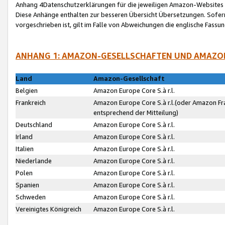
Anhang 4Datenschutzerklärungen für die jeweiligen Amazon-Websites
Diese Anhänge enthalten zur besseren Übersicht Übersetzungen. Sofe
vorgeschrieben ist, gilt im Falle von Abweichungen die englische Fass
ANHANG 1: AMAZON-GESELLSCHAFTEN UND AMAZO
Land
Amazon-Gesellschaft
Belgien
Amazon Europe Core S.à r.l.
Frankreich
Amazon Europe Core S.à r.l.(oder Amazon Fr
entsprechend der Mitteilung)
Deutschland
Amazon Europe Core S.à r.l.
Irland
Amazon Europe Core S.à r.l.
Italien
Amazon Europe Core S.à r.l.
Niederlande
Amazon Europe Core S.à r.l.
Polen
Amazon Europe Core S.à r.l.
Spanien
Amazon Europe Core S.à r.l.
Schweden
Amazon Europe Core S.à r.l.
Vereinigtes Königreich
Amazon Europe Core S.à r.l.