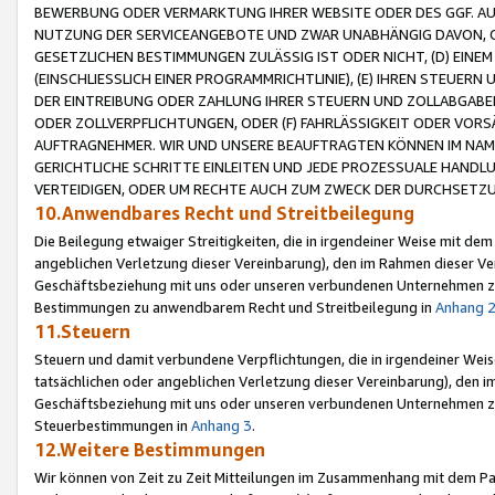
BEWERBUNG ODER VERMARKTUNG IHRER WEBSITE ODER DES GGF. AUF 
NUTZUNG DER SERVICEANGEBOTE UND ZWAR UNABHÄNGIG DAVON, O
GESETZLICHEN BESTIMMUNGEN ZULÄSSIG IST ODER NICHT, (D) EINE
(EINSCHLIESSLICH EINER PROGRAMMRICHTLINIE), (E) IHREN STEUER
DER EINTREIBUNG ODER ZAHLUNG IHRER STEUERN UND ZOLLABGAB
ODER ZOLLVERPFLICHTUNGEN, ODER (F) FAHRLÄSSIGKEIT ODER VORS
AUFTRAGNEHMER. WIR UND UNSERE BEAUFTRAGTEN KÖNNEN IM NAME
GERICHTLICHE SCHRITTE EINLEITEN UND JEDE PROZESSUALE HAND
VERTEIDIGEN, ODER UM RECHTE AUCH ZUM ZWECK DER DURCHSETZU
10.Anwendbares Recht und Streitbeilegung
Die Beilegung etwaiger Streitigkeiten, die in irgendeiner Weise mit de
angeblichen Verletzung dieser Vereinbarung), den im Rahmen dieser Ve
Geschäftsbeziehung mit uns oder unseren verbundenen Unternehmen zu
Bestimmungen zu anwendbarem Recht und Streitbeilegung in
Anhang 
11.Steuern
Steuern und damit verbundene Verpflichtungen, die in irgendeiner Wei
tatsächlichen oder angeblichen Verletzung dieser Vereinbarung), den 
Geschäftsbeziehung mit uns oder unseren verbundenen Unternehmen z
Steuerbestimmungen in
Anhang 3
.
12.Weitere Bestimmungen
Wir können von Zeit zu Zeit Mitteilungen im Zusammenhang mit dem Par