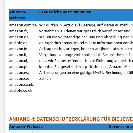
Amazon-
Steuerliche Bestimmungen
Website
amazon.com.be,
Wir dürfen in Bezug auf Beträge, auf deren Auszahlun
amazon.fr,
vornehmen, zu denen wir gesetzlich verpflichtet sind
amazon.de,
stellen die vollständige Zahlung und Abgeltung der 
audible.de,
gelegentlich steuerlich relevante Informationen von I
amazon.ie
Anfrage nicht vorlegen, können wir (kumulativ zu de
amazon.it,
Vergütung so lange einbehalten, bis Sie uns diese Inf
amazon.nl,
dass wir Sie betreffend nicht zur Einholung steuerlich 
amazon.pl,
könnten Sie gesetzlich verpflichtet sein, Amazon Meh
amazon.es,
Anforderungen an eine gültige MwSt.-Rechnung erfüllt
amazon.se,
zahlen.
amazon.co.uk,
audible.co.uk
ANHANG 4: DATENSCHUTZERKLÄRUNG FÜR DIE JEWE
Amazon-Website
Datenschutz