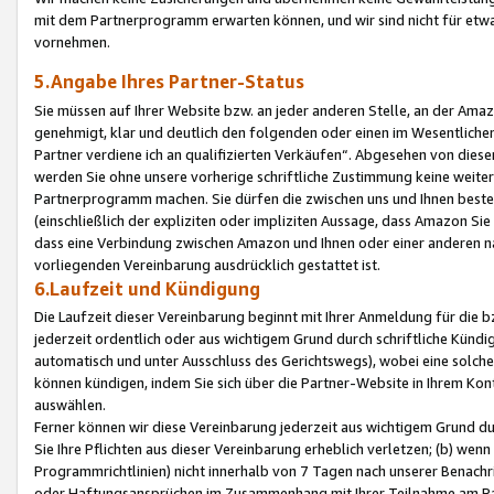
mit dem Partnerprogramm erwarten können, und wir sind nicht für etwa
vornehmen.
5.Angabe Ihres Partner-Status
Sie müssen auf Ihrer Website bzw. an jeder anderen Stelle, an der Am
genehmigt, klar und deutlich den folgenden oder einen im Wesentlichen
Partner verdiene ich an qualifizierten Verkäufen“. Abgesehen von die
werden Sie ohne unsere vorherige schriftliche Zustimmung keine weite
Partnerprogramm machen. Sie dürfen die zwischen uns und Ihnen best
(einschließlich der expliziten oder impliziten Aussage, dass Amazon Si
dass eine Verbindung zwischen Amazon und Ihnen oder einer anderen natü
vorliegenden Vereinbarung ausdrücklich gestattet ist.
6.Laufzeit und Kündigung
Die Laufzeit dieser Vereinbarung beginnt mit Ihrer Anmeldung für die 
jederzeit ordentlich oder aus wichtigem Grund durch schriftliche Kündi
automatisch und unter Ausschluss des Gerichtswegs), wobei eine solch
können kündigen, indem Sie sich über die Partner-Website in Ihrem Ko
auswählen.
Ferner können wir diese Vereinbarung jederzeit aus wichtigem Grund dur
Sie Ihre Pflichten aus dieser Vereinbarung erheblich verletzen; (b) wen
Programmrichtlinien) nicht innerhalb von 7 Tagen nach unserer Benachr
oder Haftungsansprüchen im Zusammenhang mit Ihrer Teilnahme am Pa