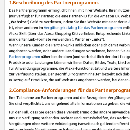
1.Beschreibung des Partnerprogramms
Das Partnerprogramm ermöglicht Ihnen, mit Ihrer Website, Ihren nutzer
(nur verfügbar für Partner, die eine Partner-ID für die Amazon UK We
„
Website
“) Geld zu verdienen, indem Sie Ihre Website mit einer der in
ist, einer anderen im
Vergütungskatalog für das Partnerprogramm
enth
Alexa Skill (über das Alexa Shopping Kit) verlinken. Entsprechende Lin
markierten Link-Formate verwenden („
Partner-Links
“).
Wenn unsere Kunden die Partner-Links anklicken oder sich damit verbi
angeboten werden, oder andere Handlungen vornehmen, können Sie eine
Partnerprogramm
näher beschrieben (und vorbehaltlich der dort festg
Produkte oder Leistungen können wir Ihnen Daten, Bilder, Texte, Linkfo
für Anwendungsprogramme, die Alexa-Funktionalität und weitere Inf
zur Verfügung stellen. Der Begriff „Programminhalte“ bezieht sich dabe
in Bezug auf Produkte, die auf Websites angeboten werden, bei denen 
2.Compliance-Anforderungen für das Partnerprog
Ihre Teilnahme am Partnerprogramm und der Bezug einer Vergütung setz
Sie sind verpflichtet, uns umgehend alle Informationen zu geben, die w
Für den Fall, dass Sie gegen diese Vereinbarung oder andere anwendba
uns zur Verfügung stehenden Rechten und Rechtsbehelfen, das Recht vo
Vergütungen ohne weitere Ankündigung (soweit nach geltendem Recht z
entsprechende Vergütungen zu haben) und zwar unabhängig davon, ob 