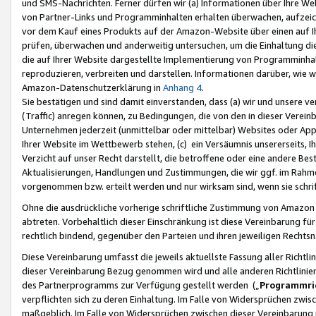
und SMS-Nachrichten. Ferner dürfen wir (a) Informationen über Ihre We
von Partner-Links und Programminhalten erhalten überwachen, aufzei
vor dem Kauf eines Produkts auf der Amazon-Website über einen auf Ih
prüfen, überwachen und anderweitig untersuchen, um die Einhaltung dies
die auf Ihrer Website dargestellte Implementierung von Programminhalt
reproduzieren, verbreiten und darstellen. Informationen darüber, wie w
Amazon-Datenschutzerklärung in
Anhang 4
.
Sie bestätigen und sind damit einverstanden, dass (a) wir und unsere 
(Traffic) anregen können, zu Bedingungen, die von den in dieser Vere
Unternehmen jederzeit (unmittelbar oder mittelbar) Websites oder Appl
Ihrer Website im Wettbewerb stehen, (c) ein Versäumnis unsererseits, I
Verzicht auf unser Recht darstellt, die betroffene oder eine andere B
Aktualisierungen, Handlungen und Zustimmungen, die wir ggf. im Rahme
vorgenommen bzw. erteilt werden und nur wirksam sind, wenn sie schri
Ohne die ausdrückliche vorherige schriftliche Zustimmung von Amazon
abtreten. Vorbehaltlich dieser Einschränkung ist diese Vereinbarung f
rechtlich bindend, gegenüber den Parteien und ihren jeweiligen Rech
Diese Vereinbarung umfasst die jeweils aktuellste Fassung aller Richtli
dieser Vereinbarung Bezug genommen wird und alle anderen Richtlinie
des Partnerprogramms zur Verfügung gestellt werden („
Programmric
verpflichten sich zu deren Einhaltung. Im Falle von Widersprüchen zwi
maßgeblich. Im Falle von Widersprüchen zwischen dieser Vereinbarun