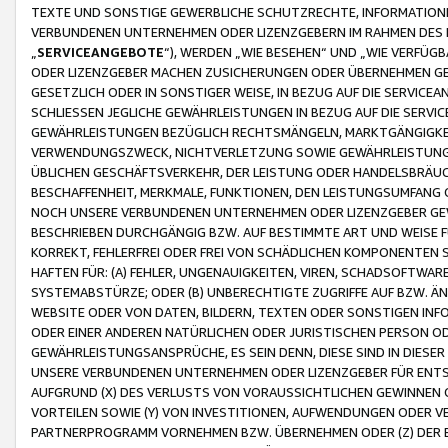
TEXTE UND SONSTIGE GEWERBLICHE SCHUTZRECHTE, INFORMATIONE
VERBUNDENEN UNTERNEHMEN ODER LIZENZGEBERN IM RAHMEN DES
„
SERVICEANGEBOTE
“), WERDEN „WIE BESEHEN“ UND „WIE VERFÜ
ODER LIZENZGEBER MACHEN ZUSICHERUNGEN ODER ÜBERNEHMEN GEW
GESETZLICH ODER IN SONSTIGER WEISE, IN BEZUG AUF DIE SERVI
SCHLIESSEN JEGLICHE GEWÄHRLEISTUNGEN IN BEZUG AUF DIE SERVI
GEWÄHRLEISTUNGEN BEZÜGLICH RECHTSMÄNGELN, MARKTGÄNGIGKEIT
VERWENDUNGSZWECK, NICHTVERLETZUNG SOWIE GEWÄHRLEISTUNGEN 
ÜBLICHEN GESCHÄFTSVERKEHR, DER LEISTUNG ODER HANDELSBRÄUCH
BESCHAFFENHEIT, MERKMALE, FUNKTIONEN, DEN LEISTUNGSUMFANG 
NOCH UNSERE VERBUNDENEN UNTERNEHMEN ODER LIZENZGEBER GEWÄ
BESCHRIEBEN DURCHGÄNGIG BZW. AUF BESTIMMTE ART UND WEISE
KORREKT, FEHLERFREI ODER FREI VON SCHÄDLICHEN KOMPONENTEN
HAFTEN FÜR: (A) FEHLER, UNGENAUIGKEITEN, VIREN, SCHADSOFTW
SYSTEMABSTÜRZE; ODER (B) UNBERECHTIGTE ZUGRIFFE AUF BZW. 
WEBSITE ODER VON DATEN, BILDERN, TEXTEN ODER SONSTIGEN INF
ODER EINER ANDEREN NATÜRLICHEN ODER JURISTISCHEN PERSON OD
GEWÄHRLEISTUNGSANSPRÜCHE, ES SEIN DENN, DIESE SIND IN DIES
UNSERE VERBUNDENEN UNTERNEHMEN ODER LIZENZGEBER FÜR EN
AUFGRUND (X) DES VERLUSTS VON VORAUSSICHTLICHEN GEWINNEN
VORTEILEN SOWIE (Y) VON INVESTITIONEN, AUFWENDUNGEN ODER VE
PARTNERPROGRAMM VORNEHMEN BZW. ÜBERNEHMEN ODER (Z) DER 