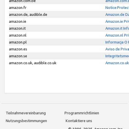
amazon.com.be
amazon.com.b
amazon.fr
Notice:Protec
amazon.de, audible.de
Amazon.de Da
amazon.ie
Amazon.ie Pri
amazon.it
Amazon.it Inf
amazon.nl
Amazon.nl Pri
amazon.pl
Informacja O
amazon.es
Aviso de Priv
amazon.se
Integritetsm
amazon.co.uk, audible.co.uk
Amazon.co.uk 
Teilnahmevereinbarung
Programmrichtlinien
Nutzungsbestimmungen
Kontaktiere uns