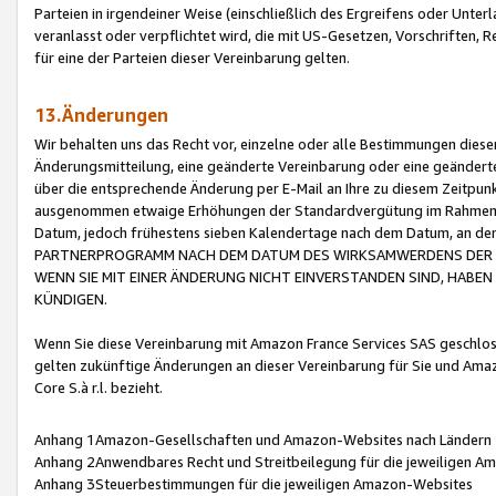
Parteien in irgendeiner Weise (einschließlich des Ergreifens oder Unt
veranlasst oder verpflichtet wird, die mit US-Gesetzen, Vorschriften,
für eine der Parteien dieser Vereinbarung gelten.
13.Änderungen
Wir behalten uns das Recht vor, einzelne oder alle Bestimmungen diese
Änderungsmitteilung, eine geänderte Vereinbarung oder eine geänderte 
über die entsprechende Änderung per E-Mail an Ihre zu diesem Zeitpun
ausgenommen etwaige Erhöhungen der Standardvergütung im Rahmen
Datum, jedoch frühestens sieben Kalendertage nach dem Datum, an de
PARTNERPROGRAMM NACH DEM DATUM DES WIRKSAMWERDENS DER Ä
WENN SIE MIT EINER ÄNDERUNG NICHT EINVERSTANDEN SIND, HABEN S
KÜNDIGEN.
Wenn Sie diese Vereinbarung mit Amazon France Services SAS geschlo
gelten zukünftige Änderungen an dieser Vereinbarung für Sie und Ama
Core S.à r.l. bezieht.
Anhang 1Amazon-Gesellschaften und Amazon-Websites nach Ländern
Anhang 2Anwendbares Recht und Streitbeilegung für die jeweiligen 
Anhang 3Steuerbestimmungen für die jeweiligen Amazon-Websites