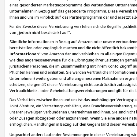
eines gesonderten Marketingprogramms des verbundenen Unternehmens
Unternehmen in Bezug auf das gesonderte Programm. Diese Vereinbarung
Ihnen und uns im Hinblick auf das Partnerprogramm dar und ersetzt al
Für die Zwecke dieser Vereinbarung verstehen sich die Begriffe „schließ
von „jedoch nicht beschränkt auf“.
Sämtliche Informationen in Bezug auf Amazon oder unsere verbunde
bereitstellen oder zugänglich machen und die nicht öffentlich bekannt bz
Informationen
“ von Amazon dar und verbleiben im alleinigen Eigent
wie dies angemessenerweise für die Erbringung Ihrer Leistungen gemäß d
juristischen Personen, die im Zusammenhang mit Ihrem Konto Zugriff au
Pflichten kennen und einhalten. Sie werden Vertrauliche Informationen 
Unternehmen) weitergeben und alle angemessenen Maßnahmen ergreifen
schützen, die gemäß dieser Vereinbarung nicht ausdrücklich zulässig is
Vertraulichkeits- oder Geheimhaltungsvereinbarungen und gilt für die
Das Verhältnis zwischen Ihnen und uns ist das unabhängiger Vertragspa
Joint-Venture, ein Vertretungsverhältnis, eine Franchisevereinbarung, 
unseren jeweiligen verbundenen Unternehmen und Ihnen. Sie sind ni
oder Zusagen abzugeben oder anzunehmen. Wenn Sie eine andere natürli
ermöglichen, Handlungen in Bezug auf den Gegenstand dieser Vereinbar
Ungeachtet anders lautender Bestimmungen in dieser Vereinbarung wird