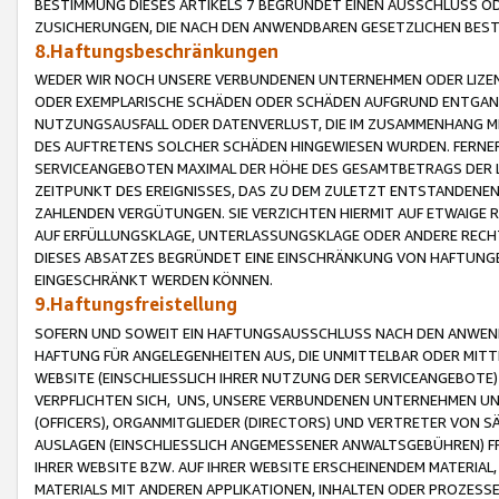
BESTIMMUNG DIESES ARTIKELS 7 BEGRÜNDET EINEN AUSSCHLUSS 
ZUSICHERUNGEN, DIE NACH DEN ANWENDBAREN GESETZLICHEN BE
8.Haftungsbeschränkungen
WEDER WIR NOCH UNSERE VERBUNDENEN UNTERNEHMEN ODER LIZEN
ODER EXEMPLARISCHE SCHÄDEN ODER SCHÄDEN AUFGRUND ENTGANG
NUTZUNGSAUSFALL ODER DATENVERLUST, DIE IM ZUSAMMENHANG MI
DES AUFTRETENS SOLCHER SCHÄDEN HINGEWIESEN WURDEN. FERN
SERVICEANGEBOTEN MAXIMAL DER HÖHE DES GESAMTBETRAGS DER 
ZEITPUNKT DES EREIGNISSES, DAS ZU DEM ZULETZT ENTSTANDENE
ZAHLENDEN VERGÜTUNGEN. SIE VERZICHTEN HIERMIT AUF ETWAIGE 
AUF ERFÜLLUNGSKLAGE, UNTERLASSUNGSKLAGE ODER ANDERE RECHT
DIESES ABSATZES BEGRÜNDET EINE EINSCHRÄNKUNG VON HAFTUNG
EINGESCHRÄNKT WERDEN KÖNNEN.
9.Haftungsfreistellung
SOFERN UND SOWEIT EIN HAFTUNGSAUSSCHLUSS NACH DEN ANWENDB
HAFTUNG FÜR ANGELEGENHEITEN AUS, DIE UNMITTELBAR ODER MITT
WEBSITE (EINSCHLIESSLICH IHRER NUTZUNG DER SERVICEANGEBOTE)
VERPFLICHTEN SICH, UNS, UNSERE VERBUNDENEN UNTERNEHMEN UN
(OFFICERS), ORGANMITGLIEDER (DIRECTORS) UND VERTRETER VON 
AUSLAGEN (EINSCHLIESSLICH ANGEMESSENER ANWALTSGEBÜHREN) FR
IHRER WEBSITE BZW. AUF IHRER WEBSITE ERSCHEINENDEM MATERIAL
MATERIALS MIT ANDEREN APPLIKATIONEN, INHALTEN ODER PROZESSE