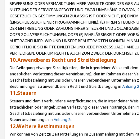
BEWERBUNG ODER VERMARKTUNG IHRER WEBSITE ODER DES GGF. AUF 
NUTZUNG DER SERVICEANGEBOTE UND ZWAR UNABHÄNGIG DAVON, O
GESETZLICHEN BESTIMMUNGEN ZULÄSSIG IST ODER NICHT, (D) EINE
(EINSCHLIESSLICH EINER PROGRAMMRICHTLINIE), (E) IHREN STEUER
DER EINTREIBUNG ODER ZAHLUNG IHRER STEUERN UND ZOLLABGAB
ODER ZOLLVERPFLICHTUNGEN, ODER (F) FAHRLÄSSIGKEIT ODER VORS
AUFTRAGNEHMER. WIR UND UNSERE BEAUFTRAGTEN KÖNNEN IM NAME
GERICHTLICHE SCHRITTE EINLEITEN UND JEDE PROZESSUALE HAND
VERTEIDIGEN, ODER UM RECHTE AUCH ZUM ZWECK DER DURCHSETZU
10.Anwendbares Recht und Streitbeilegung
Die Beilegung etwaiger Streitigkeiten, die in irgendeiner Weise mit de
angeblichen Verletzung dieser Vereinbarung), den im Rahmen dieser Ve
Geschäftsbeziehung mit uns oder unseren verbundenen Unternehmen zu
Bestimmungen zu anwendbarem Recht und Streitbeilegung in
Anhang 
11.Steuern
Steuern und damit verbundene Verpflichtungen, die in irgendeiner Wei
tatsächlichen oder angeblichen Verletzung dieser Vereinbarung), den 
Geschäftsbeziehung mit uns oder unseren verbundenen Unternehmen z
Steuerbestimmungen in
Anhang 3
.
12.Weitere Bestimmungen
Wir können von Zeit zu Zeit Mitteilungen im Zusammenhang mit dem Par