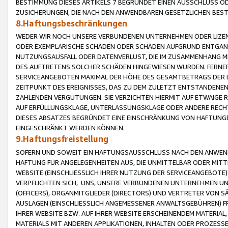
BESTIMMUNG DIESES ARTIKELS 7 BEGRÜNDET EINEN AUSSCHLUSS 
ZUSICHERUNGEN, DIE NACH DEN ANWENDBAREN GESETZLICHEN BE
8.Haftungsbeschränkungen
WEDER WIR NOCH UNSERE VERBUNDENEN UNTERNEHMEN ODER LIZEN
ODER EXEMPLARISCHE SCHÄDEN ODER SCHÄDEN AUFGRUND ENTGANG
NUTZUNGSAUSFALL ODER DATENVERLUST, DIE IM ZUSAMMENHANG MI
DES AUFTRETENS SOLCHER SCHÄDEN HINGEWIESEN WURDEN. FERN
SERVICEANGEBOTEN MAXIMAL DER HÖHE DES GESAMTBETRAGS DER 
ZEITPUNKT DES EREIGNISSES, DAS ZU DEM ZULETZT ENTSTANDENE
ZAHLENDEN VERGÜTUNGEN. SIE VERZICHTEN HIERMIT AUF ETWAIGE 
AUF ERFÜLLUNGSKLAGE, UNTERLASSUNGSKLAGE ODER ANDERE RECHT
DIESES ABSATZES BEGRÜNDET EINE EINSCHRÄNKUNG VON HAFTUNG
EINGESCHRÄNKT WERDEN KÖNNEN.
9.Haftungsfreistellung
SOFERN UND SOWEIT EIN HAFTUNGSAUSSCHLUSS NACH DEN ANWENDB
HAFTUNG FÜR ANGELEGENHEITEN AUS, DIE UNMITTELBAR ODER MITT
WEBSITE (EINSCHLIESSLICH IHRER NUTZUNG DER SERVICEANGEBOTE)
VERPFLICHTEN SICH, UNS, UNSERE VERBUNDENEN UNTERNEHMEN UN
(OFFICERS), ORGANMITGLIEDER (DIRECTORS) UND VERTRETER VON 
AUSLAGEN (EINSCHLIESSLICH ANGEMESSENER ANWALTSGEBÜHREN) FR
IHRER WEBSITE BZW. AUF IHRER WEBSITE ERSCHEINENDEM MATERIAL
MATERIALS MIT ANDEREN APPLIKATIONEN, INHALTEN ODER PROZESSE