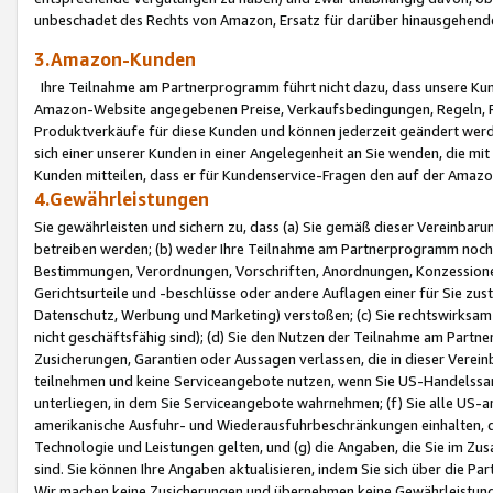
unbeschadet des Rechts von Amazon, Ersatz für darüber hinausgehen
3.Amazon-Kunden
Ihre Teilnahme am Partnerprogramm führt nicht dazu, dass unsere Kun
Amazon-Website angegebenen Preise, Verkaufsbedingungen, Regeln, Ri
Produktverkäufe für diese Kunden und können jederzeit geändert werde
sich einer unserer Kunden in einer Angelegenheit an Sie wenden, die 
Kunden mitteilen, dass er für Kundenservice-Fragen den auf der Ama
4.Gewährleistungen
Sie gewährleisten und sichern zu, dass (a) Sie gemäß dieser Vereinba
betreiben werden; (b) weder Ihre Teilnahme am Partnerprogramm noch d
Bestimmungen, Verordnungen, Vorschriften, Anordnungen, Konzessionen,
Gerichtsurteile und -beschlüsse oder andere Auflagen einer für Sie zu
Datenschutz, Werbung und Marketing) verstoßen; (c) Sie rechtswirksam 
nicht geschäftsfähig sind); (d) Sie den Nutzen der Teilnahme am Partne
Zusicherungen, Garantien oder Aussagen verlassen, die in dieser Verein
teilnehmen und keine Serviceangebote nutzen, wenn Sie US-Handelssa
unterliegen, in dem Sie Serviceangebote wahrnehmen; (f) Sie alle US
amerikanische Ausfuhr- und Wiederausfuhrbeschränkungen einhalten, 
Technologie und Leistungen gelten, und (g) die Angaben, die Sie im 
sind. Sie können Ihre Angaben aktualisieren, indem Sie sich über die 
Wir machen keine Zusicherungen und übernehmen keine Gewährleistun