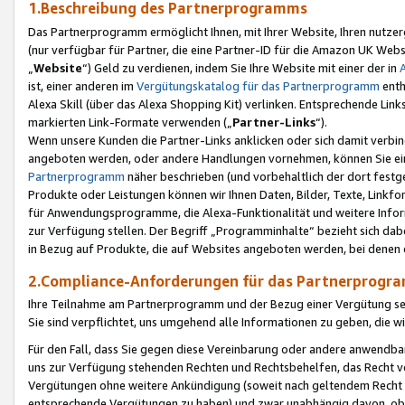
1.Beschreibung des Partnerprogramms
Das Partnerprogramm ermöglicht Ihnen, mit Ihrer Website, Ihren nutzer
(nur verfügbar für Partner, die eine Partner-ID für die Amazon UK We
„
Website
“) Geld zu verdienen, indem Sie Ihre Website mit einer der in
ist, einer anderen im
Vergütungskatalog für das Partnerprogramm
enth
Alexa Skill (über das Alexa Shopping Kit) verlinken. Entsprechende Lin
markierten Link-Formate verwenden („
Partner-Links
“).
Wenn unsere Kunden die Partner-Links anklicken oder sich damit verbi
angeboten werden, oder andere Handlungen vornehmen, können Sie eine
Partnerprogramm
näher beschrieben (und vorbehaltlich der dort festg
Produkte oder Leistungen können wir Ihnen Daten, Bilder, Texte, Linkfo
für Anwendungsprogramme, die Alexa-Funktionalität und weitere Inf
zur Verfügung stellen. Der Begriff „Programminhalte“ bezieht sich dabe
in Bezug auf Produkte, die auf Websites angeboten werden, bei denen 
2.Compliance-Anforderungen für das Partnerprog
Ihre Teilnahme am Partnerprogramm und der Bezug einer Vergütung setz
Sie sind verpflichtet, uns umgehend alle Informationen zu geben, die w
Für den Fall, dass Sie gegen diese Vereinbarung oder andere anwendba
uns zur Verfügung stehenden Rechten und Rechtsbehelfen, das Recht vo
Vergütungen ohne weitere Ankündigung (soweit nach geltendem Recht z
entsprechende Vergütungen zu haben) und zwar unabhängig davon, ob 