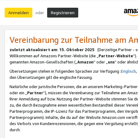
Anmelden
Registrieren
oder
Vereinbarung zur Teilnahme am 
zuletzt aktualisiert am
:
15. Oktober 2025
(Derzeitige Partner - 
Willkommen auf Amazons Partner-Website (die „
Partner-Website
“)
genannten Amazon-Gesellschaften („
Amazon
“ oder „
uns
“ oder ähnli
Übersetzungen stehen in folgenden Sprachen zur Verfügung :
Englisch
,
den Übersetzungen gilt die englische Fassung.
Natürliche oder juristische Personen, die an unserem Marketing-Partn
oder ein „
Partner
“), müssen die Vereinbarung zur Teilnahme am Ama
Ihrer Anmeldung auf bzw. Nutzung der Partner-Website stimmen Sie die
zu, die durch Bezugnahme einen wesentlichen Bestandteil dieser Verei
Partnerprogramm, die IP-Lizenz für das Partnerprogramm, den Vergütu
Partnerprogramm). Inhalte, die du auf der Website Amazon.com veröffe
des Verbots von Kundenrezensionen, die gegen eine Vergütung erstellt, 
durch.