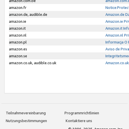
amazon.com.be
amazon.com.b
amazon.fr
Notice:Protec
amazon.de, audible.de
Amazon.de Da
amazon.ie
Amazon.ie Pri
amazon.it
Amazon.it Inf
amazon.nl
Amazon.nl Pri
amazon.pl
Informacja O
amazon.es
Aviso de Priv
amazon.se
Integritetsm
amazon.co.uk, audible.co.uk
Amazon.co.uk 
Teilnahmevereinbarung
Programmrichtlinien
Nutzungsbestimmungen
Kontaktiere uns