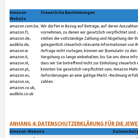
Amazon-
Steuerliche Bestimmungen
Website
amazon.com.be,
Wir dürfen in Bezug auf Beträge, auf deren Auszahlun
amazon.fr,
vornehmen, zu denen wir gesetzlich verpflichtet sind
amazon.de,
stellen die vollständige Zahlung und Abgeltung der 
audible.de,
gelegentlich steuerlich relevante Informationen von I
amazon.ie
Anfrage nicht vorlegen, können wir (kumulativ zu de
amazon.it,
Vergütung so lange einbehalten, bis Sie uns diese Inf
amazon.nl,
dass wir Sie betreffend nicht zur Einholung steuerlich 
amazon.pl,
könnten Sie gesetzlich verpflichtet sein, Amazon Meh
amazon.es,
Anforderungen an eine gültige MwSt.-Rechnung erfüllt
amazon.se,
zahlen.
amazon.co.uk,
audible.co.uk
ANHANG 4: DATENSCHUTZERKLÄRUNG FÜR DIE JEWE
Amazon-Website
Datenschutz