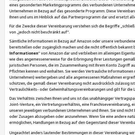
eines gesonderten Marketingprogramms des verbundenen Unternehmens
Unternehmen in Bezug auf das gesonderte Programm. Diese Vereinbarung
Ihnen und uns im Hinblick auf das Partnerprogramm dar und ersetzt al
Für die Zwecke dieser Vereinbarung verstehen sich die Begriffe „schließ
von „jedoch nicht beschränkt auf“.
Sämtliche Informationen in Bezug auf Amazon oder unsere verbunde
bereitstellen oder zugänglich machen und die nicht öffentlich bekannt bz
Informationen
“ von Amazon dar und verbleiben im alleinigen Eigent
wie dies angemessenerweise für die Erbringung Ihrer Leistungen gemäß d
juristischen Personen, die im Zusammenhang mit Ihrem Konto Zugriff au
Pflichten kennen und einhalten. Sie werden Vertrauliche Informationen 
Unternehmen) weitergeben und alle angemessenen Maßnahmen ergreifen
schützen, die gemäß dieser Vereinbarung nicht ausdrücklich zulässig is
Vertraulichkeits- oder Geheimhaltungsvereinbarungen und gilt für die
Das Verhältnis zwischen Ihnen und uns ist das unabhängiger Vertragspa
Joint-Venture, ein Vertretungsverhältnis, eine Franchisevereinbarung, 
unseren jeweiligen verbundenen Unternehmen und Ihnen. Sie sind ni
oder Zusagen abzugeben oder anzunehmen. Wenn Sie eine andere natürli
ermöglichen, Handlungen in Bezug auf den Gegenstand dieser Vereinbar
Ungeachtet anders lautender Bestimmungen in dieser Vereinbarung wird