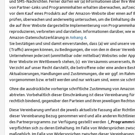
und SMS-Nachrichten. Ferner dürfen wir (a) Informationen über Ihre We
von Partner-Links und Programminhalten erhalten überwachen, aufzei
vor dem Kauf eines Produkts auf der Amazon-Website über einen auf Ih
prüfen, überwachen und anderweitig untersuchen, um die Einhaltung dies
die auf Ihrer Website dargestellte Implementierung von Programminhalt
reproduzieren, verbreiten und darstellen. Informationen darüber, wie w
Amazon-Datenschutzerklärung in
Anhang 4
.
Sie bestätigen und sind damit einverstanden, dass (a) wir und unsere 
(Traffic) anregen können, zu Bedingungen, die von den in dieser Vere
Unternehmen jederzeit (unmittelbar oder mittelbar) Websites oder Appl
Ihrer Website im Wettbewerb stehen, (c) ein Versäumnis unsererseits, I
Verzicht auf unser Recht darstellt, die betroffene oder eine andere B
Aktualisierungen, Handlungen und Zustimmungen, die wir ggf. im Rahme
vorgenommen bzw. erteilt werden und nur wirksam sind, wenn sie schri
Ohne die ausdrückliche vorherige schriftliche Zustimmung von Amazon
abtreten. Vorbehaltlich dieser Einschränkung ist diese Vereinbarung f
rechtlich bindend, gegenüber den Parteien und ihren jeweiligen Rech
Diese Vereinbarung umfasst die jeweils aktuellste Fassung aller Richtli
dieser Vereinbarung Bezug genommen wird und alle anderen Richtlinie
des Partnerprogramms zur Verfügung gestellt werden („
Programmric
verpflichten sich zu deren Einhaltung. Im Falle von Widersprüchen zwi
maßgeblich. Im Falle von Widersprüchen zwischen dieser Vereinbarun