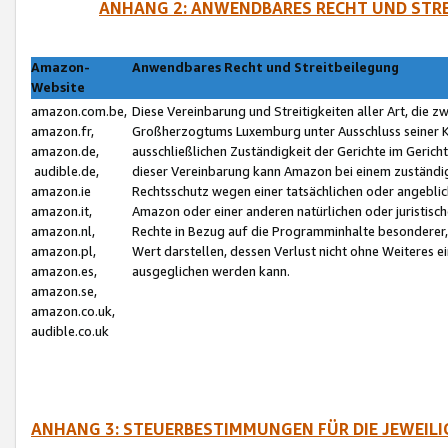
ANHANG 2: ANWENDBARES RECHT UND STRE
Amazon-
Anwendbares Recht und Streitbeilegung
Website
amazon.com.be,
Diese Vereinbarung und Streitigkeiten aller Art, die 
amazon.fr,
Großherzogtums Luxemburg unter Ausschluss seiner Kol
amazon.de,
ausschließlichen Zuständigkeit der Gerichte im Geri
audible.de,
dieser Vereinbarung kann Amazon bei einem zuständig
amazon.ie
Rechtsschutz wegen einer tatsächlichen oder angebli
amazon.it,
Amazon oder einer anderen natürlichen oder juristisc
amazon.nl,
Rechte in Bezug auf die Programminhalte besonderer,
amazon.pl,
Wert darstellen, dessen Verlust nicht ohne Weiteres e
amazon.es,
ausgeglichen werden kann.
amazon.se,
amazon.co.uk,
audible.co.uk
ANHANG 3: STEUERBESTIMMUNGEN FÜR DIE JEWEIL