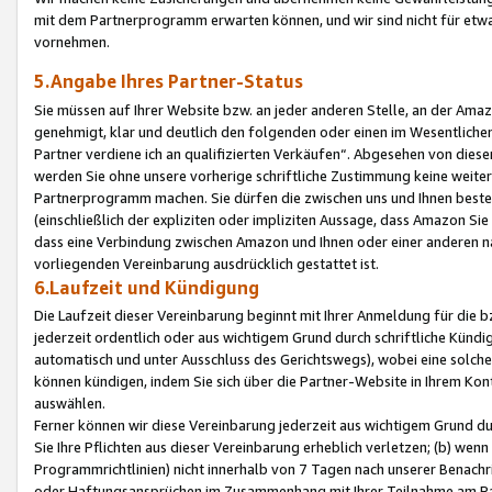
mit dem Partnerprogramm erwarten können, und wir sind nicht für etwa
vornehmen.
5.Angabe Ihres Partner-Status
Sie müssen auf Ihrer Website bzw. an jeder anderen Stelle, an der Am
genehmigt, klar und deutlich den folgenden oder einen im Wesentlichen
Partner verdiene ich an qualifizierten Verkäufen“. Abgesehen von die
werden Sie ohne unsere vorherige schriftliche Zustimmung keine weite
Partnerprogramm machen. Sie dürfen die zwischen uns und Ihnen best
(einschließlich der expliziten oder impliziten Aussage, dass Amazon Si
dass eine Verbindung zwischen Amazon und Ihnen oder einer anderen natü
vorliegenden Vereinbarung ausdrücklich gestattet ist.
6.Laufzeit und Kündigung
Die Laufzeit dieser Vereinbarung beginnt mit Ihrer Anmeldung für die 
jederzeit ordentlich oder aus wichtigem Grund durch schriftliche Kündi
automatisch und unter Ausschluss des Gerichtswegs), wobei eine solch
können kündigen, indem Sie sich über die Partner-Website in Ihrem Ko
auswählen.
Ferner können wir diese Vereinbarung jederzeit aus wichtigem Grund dur
Sie Ihre Pflichten aus dieser Vereinbarung erheblich verletzen; (b) wen
Programmrichtlinien) nicht innerhalb von 7 Tagen nach unserer Benachr
oder Haftungsansprüchen im Zusammenhang mit Ihrer Teilnahme am Pa