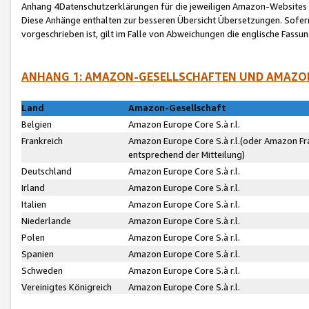
Anhang 4Datenschutzerklärungen für die jeweiligen Amazon-Websites
Diese Anhänge enthalten zur besseren Übersicht Übersetzungen. Sofe
vorgeschrieben ist, gilt im Falle von Abweichungen die englische Fass
ANHANG 1: AMAZON-GESELLSCHAFTEN UND AMAZO
Land
Amazon-Gesellschaft
Belgien
Amazon Europe Core S.à r.l.
Frankreich
Amazon Europe Core S.à r.l.(oder Amazon Fr
entsprechend der Mitteilung)
Deutschland
Amazon Europe Core S.à r.l.
Irland
Amazon Europe Core S.à r.l.
Italien
Amazon Europe Core S.à r.l.
Niederlande
Amazon Europe Core S.à r.l.
Polen
Amazon Europe Core S.à r.l.
Spanien
Amazon Europe Core S.à r.l.
Schweden
Amazon Europe Core S.à r.l.
Vereinigtes Königreich
Amazon Europe Core S.à r.l.