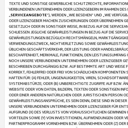
TEXTE UND SONSTIGE GEWERBLICHE SCHUTZRECHTE, INFORMATIONE
VERBUNDENEN UNTERNEHMEN ODER LIZENZGEBERN IM RAHMEN DES
„
SERVICEANGEBOTE
“), WERDEN „WIE BESEHEN“ UND „WIE VERFÜ
ODER LIZENZGEBER MACHEN ZUSICHERUNGEN ODER ÜBERNEHMEN GEW
GESETZLICH ODER IN SONSTIGER WEISE, IN BEZUG AUF DIE SERVI
SCHLIESSEN JEGLICHE GEWÄHRLEISTUNGEN IN BEZUG AUF DIE SERVI
GEWÄHRLEISTUNGEN BEZÜGLICH RECHTSMÄNGELN, MARKTGÄNGIGKEIT
VERWENDUNGSZWECK, NICHTVERLETZUNG SOWIE GEWÄHRLEISTUNGEN 
ÜBLICHEN GESCHÄFTSVERKEHR, DER LEISTUNG ODER HANDELSBRÄUCH
BESCHAFFENHEIT, MERKMALE, FUNKTIONEN, DEN LEISTUNGSUMFANG 
NOCH UNSERE VERBUNDENEN UNTERNEHMEN ODER LIZENZGEBER GEWÄ
BESCHRIEBEN DURCHGÄNGIG BZW. AUF BESTIMMTE ART UND WEISE
KORREKT, FEHLERFREI ODER FREI VON SCHÄDLICHEN KOMPONENTEN
HAFTEN FÜR: (A) FEHLER, UNGENAUIGKEITEN, VIREN, SCHADSOFTW
SYSTEMABSTÜRZE; ODER (B) UNBERECHTIGTE ZUGRIFFE AUF BZW. 
WEBSITE ODER VON DATEN, BILDERN, TEXTEN ODER SONSTIGEN INF
ODER EINER ANDEREN NATÜRLICHEN ODER JURISTISCHEN PERSON OD
GEWÄHRLEISTUNGSANSPRÜCHE, ES SEIN DENN, DIESE SIND IN DIES
UNSERE VERBUNDENEN UNTERNEHMEN ODER LIZENZGEBER FÜR EN
AUFGRUND (X) DES VERLUSTS VON VORAUSSICHTLICHEN GEWINNEN
VORTEILEN SOWIE (Y) VON INVESTITIONEN, AUFWENDUNGEN ODER VE
PARTNERPROGRAMM VORNEHMEN BZW. ÜBERNEHMEN ODER (Z) DER 