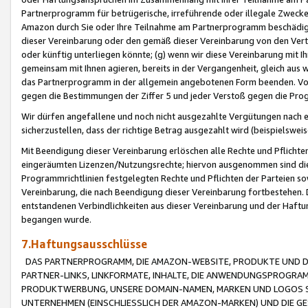
Partnerprogramm für betrügerische, irreführende oder illegale Zwecke
Amazon durch Sie oder Ihre Teilnahme am Partnerprogramm beschädig
dieser Vereinbarung oder den gemäß dieser Vereinbarung von den Vertr
oder künftig unterliegen könnte; (g) wenn wir diese Vereinbarung mit I
gemeinsam mit Ihnen agieren, bereits in der Vergangenheit, gleich aus
das Partnerprogramm in der allgemein angebotenen Form beenden. Vors
gegen die Bestimmungen der Ziffer 5 und jeder Verstoß gegen die Prog
Wir dürfen angefallene und noch nicht ausgezahlte Vergütungen nach 
sicherzustellen, dass der richtige Betrag ausgezahlt wird (beispielsw
Mit Beendigung dieser Vereinbarung erlöschen alle Rechte und Pflichte
eingeräumten Lizenzen/Nutzungsrechte; hiervon ausgenommen sind die in 
Programmrichtlinien festgelegten Rechte und Pflichten der Parteien sow
Vereinbarung, die nach Beendigung dieser Vereinbarung fortbestehen. D
entstandenen Verbindlichkeiten aus dieser Vereinbarung und der Haft
begangen wurde.
7.Haftungsausschlüsse
DAS PARTNERPROGRAMM, DIE AMAZON-WEBSITE, PRODUKTE UND DI
PARTNER-LINKS, LINKFORMATE, INHALTE, DIE ANWENDUNGSPROGR
PRODUKTWERBUNG, UNSERE DOMAIN-NAMEN, MARKEN UND LOGOS S
UNTERNEHMEN (EINSCHLIESSLICH DER AMAZON-MARKEN) UND DIE GE