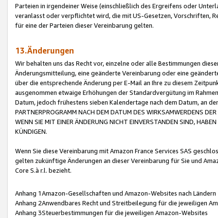
Parteien in irgendeiner Weise (einschließlich des Ergreifens oder Unt
veranlasst oder verpflichtet wird, die mit US-Gesetzen, Vorschriften,
für eine der Parteien dieser Vereinbarung gelten.
13.Änderungen
Wir behalten uns das Recht vor, einzelne oder alle Bestimmungen diese
Änderungsmitteilung, eine geänderte Vereinbarung oder eine geänderte 
über die entsprechende Änderung per E-Mail an Ihre zu diesem Zeitpun
ausgenommen etwaige Erhöhungen der Standardvergütung im Rahmen
Datum, jedoch frühestens sieben Kalendertage nach dem Datum, an de
PARTNERPROGRAMM NACH DEM DATUM DES WIRKSAMWERDENS DER Ä
WENN SIE MIT EINER ÄNDERUNG NICHT EINVERSTANDEN SIND, HABEN S
KÜNDIGEN.
Wenn Sie diese Vereinbarung mit Amazon France Services SAS geschlo
gelten zukünftige Änderungen an dieser Vereinbarung für Sie und Ama
Core S.à r.l. bezieht.
Anhang 1Amazon-Gesellschaften und Amazon-Websites nach Ländern
Anhang 2Anwendbares Recht und Streitbeilegung für die jeweiligen 
Anhang 3Steuerbestimmungen für die jeweiligen Amazon-Websites