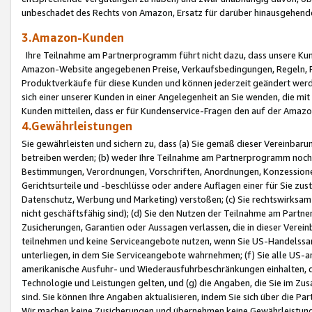
unbeschadet des Rechts von Amazon, Ersatz für darüber hinausgehen
3.Amazon-Kunden
Ihre Teilnahme am Partnerprogramm führt nicht dazu, dass unsere Kun
Amazon-Website angegebenen Preise, Verkaufsbedingungen, Regeln, Ri
Produktverkäufe für diese Kunden und können jederzeit geändert werde
sich einer unserer Kunden in einer Angelegenheit an Sie wenden, die 
Kunden mitteilen, dass er für Kundenservice-Fragen den auf der Ama
4.Gewährleistungen
Sie gewährleisten und sichern zu, dass (a) Sie gemäß dieser Vereinba
betreiben werden; (b) weder Ihre Teilnahme am Partnerprogramm noch d
Bestimmungen, Verordnungen, Vorschriften, Anordnungen, Konzessionen,
Gerichtsurteile und -beschlüsse oder andere Auflagen einer für Sie zu
Datenschutz, Werbung und Marketing) verstoßen; (c) Sie rechtswirksam 
nicht geschäftsfähig sind); (d) Sie den Nutzen der Teilnahme am Partne
Zusicherungen, Garantien oder Aussagen verlassen, die in dieser Verein
teilnehmen und keine Serviceangebote nutzen, wenn Sie US-Handelssa
unterliegen, in dem Sie Serviceangebote wahrnehmen; (f) Sie alle US
amerikanische Ausfuhr- und Wiederausfuhrbeschränkungen einhalten, 
Technologie und Leistungen gelten, und (g) die Angaben, die Sie im 
sind. Sie können Ihre Angaben aktualisieren, indem Sie sich über die 
Wir machen keine Zusicherungen und übernehmen keine Gewährleistun