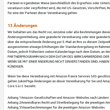
Parteien in irgendeiner Weise (einschließlich des Ergreifens oder Unt
veranlasst oder verpflichtet wird, die mit US-Gesetzen, Vorschriften,
für eine der Parteien dieser Vereinbarung gelten.
13.Änderungen
Wir behalten uns das Recht vor, einzelne oder alle Bestimmungen diese
Änderungsmitteilung, eine geänderte Vereinbarung oder eine geänderte 
über die entsprechende Änderung per E-Mail an Ihre zu diesem Zeitpun
ausgenommen etwaige Erhöhungen der Standardvergütung im Rahmen
Datum, jedoch frühestens sieben Kalendertage nach dem Datum, an de
PARTNERPROGRAMM NACH DEM DATUM DES WIRKSAMWERDENS DER Ä
WENN SIE MIT EINER ÄNDERUNG NICHT EINVERSTANDEN SIND, HABEN S
KÜNDIGEN.
Wenn Sie diese Vereinbarung mit Amazon France Services SAS geschlo
gelten zukünftige Änderungen an dieser Vereinbarung für Sie und Ama
Core S.à r.l. bezieht.
Anhang 1Amazon-Gesellschaften und Amazon-Websites nach Ländern
Anhang 2Anwendbares Recht und Streitbeilegung für die jeweiligen 
Anhang 3Steuerbestimmungen für die jeweiligen Amazon-Websites