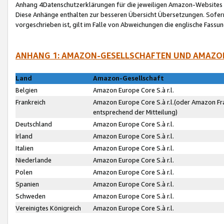
Anhang 4Datenschutzerklärungen für die jeweiligen Amazon-Websites
Diese Anhänge enthalten zur besseren Übersicht Übersetzungen. Sofe
vorgeschrieben ist, gilt im Falle von Abweichungen die englische Fass
ANHANG 1: AMAZON-GESELLSCHAFTEN UND AMAZO
Land
Amazon-Gesellschaft
Belgien
Amazon Europe Core S.à r.l.
Frankreich
Amazon Europe Core S.à r.l.(oder Amazon Fr
entsprechend der Mitteilung)
Deutschland
Amazon Europe Core S.à r.l.
Irland
Amazon Europe Core S.à r.l.
Italien
Amazon Europe Core S.à r.l.
Niederlande
Amazon Europe Core S.à r.l.
Polen
Amazon Europe Core S.à r.l.
Spanien
Amazon Europe Core S.à r.l.
Schweden
Amazon Europe Core S.à r.l.
Vereinigtes Königreich
Amazon Europe Core S.à r.l.