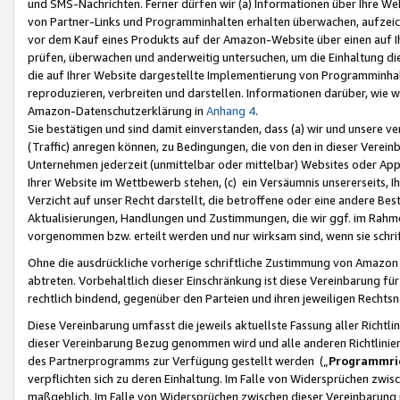
und SMS-Nachrichten. Ferner dürfen wir (a) Informationen über Ihre We
von Partner-Links und Programminhalten erhalten überwachen, aufzei
vor dem Kauf eines Produkts auf der Amazon-Website über einen auf Ih
prüfen, überwachen und anderweitig untersuchen, um die Einhaltung dies
die auf Ihrer Website dargestellte Implementierung von Programminhalt
reproduzieren, verbreiten und darstellen. Informationen darüber, wie w
Amazon-Datenschutzerklärung in
Anhang 4
.
Sie bestätigen und sind damit einverstanden, dass (a) wir und unsere 
(Traffic) anregen können, zu Bedingungen, die von den in dieser Vere
Unternehmen jederzeit (unmittelbar oder mittelbar) Websites oder Appl
Ihrer Website im Wettbewerb stehen, (c) ein Versäumnis unsererseits, I
Verzicht auf unser Recht darstellt, die betroffene oder eine andere B
Aktualisierungen, Handlungen und Zustimmungen, die wir ggf. im Rahme
vorgenommen bzw. erteilt werden und nur wirksam sind, wenn sie schri
Ohne die ausdrückliche vorherige schriftliche Zustimmung von Amazon
abtreten. Vorbehaltlich dieser Einschränkung ist diese Vereinbarung f
rechtlich bindend, gegenüber den Parteien und ihren jeweiligen Rech
Diese Vereinbarung umfasst die jeweils aktuellste Fassung aller Richtli
dieser Vereinbarung Bezug genommen wird und alle anderen Richtlinie
des Partnerprogramms zur Verfügung gestellt werden („
Programmric
verpflichten sich zu deren Einhaltung. Im Falle von Widersprüchen zwi
maßgeblich. Im Falle von Widersprüchen zwischen dieser Vereinbarun