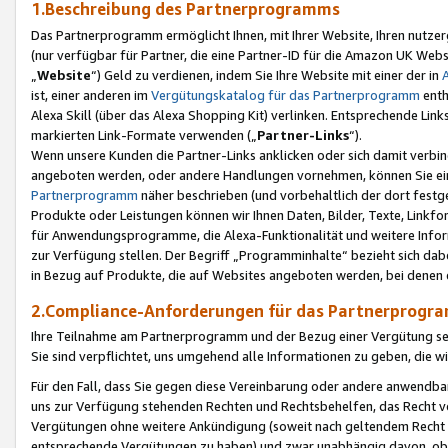
1.Beschreibung des Partnerprogramms
Das Partnerprogramm ermöglicht Ihnen, mit Ihrer Website, Ihren nutzer
(nur verfügbar für Partner, die eine Partner-ID für die Amazon UK We
„
Website
“) Geld zu verdienen, indem Sie Ihre Website mit einer der in
ist, einer anderen im
Vergütungskatalog für das Partnerprogramm
enth
Alexa Skill (über das Alexa Shopping Kit) verlinken. Entsprechende Lin
markierten Link-Formate verwenden („
Partner-Links
“).
Wenn unsere Kunden die Partner-Links anklicken oder sich damit verbi
angeboten werden, oder andere Handlungen vornehmen, können Sie eine
Partnerprogramm
näher beschrieben (und vorbehaltlich der dort festg
Produkte oder Leistungen können wir Ihnen Daten, Bilder, Texte, Linkfo
für Anwendungsprogramme, die Alexa-Funktionalität und weitere Inf
zur Verfügung stellen. Der Begriff „Programminhalte“ bezieht sich dabe
in Bezug auf Produkte, die auf Websites angeboten werden, bei denen 
2.Compliance-Anforderungen für das Partnerprog
Ihre Teilnahme am Partnerprogramm und der Bezug einer Vergütung setz
Sie sind verpflichtet, uns umgehend alle Informationen zu geben, die w
Für den Fall, dass Sie gegen diese Vereinbarung oder andere anwendba
uns zur Verfügung stehenden Rechten und Rechtsbehelfen, das Recht vo
Vergütungen ohne weitere Ankündigung (soweit nach geltendem Recht z
entsprechende Vergütungen zu haben) und zwar unabhängig davon, ob 