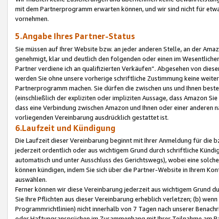
mit dem Partnerprogramm erwarten können, und wir sind nicht für etwa
vornehmen.
5.Angabe Ihres Partner-Status
Sie müssen auf Ihrer Website bzw. an jeder anderen Stelle, an der Am
genehmigt, klar und deutlich den folgenden oder einen im Wesentlichen
Partner verdiene ich an qualifizierten Verkäufen“. Abgesehen von die
werden Sie ohne unsere vorherige schriftliche Zustimmung keine weite
Partnerprogramm machen. Sie dürfen die zwischen uns und Ihnen best
(einschließlich der expliziten oder impliziten Aussage, dass Amazon Si
dass eine Verbindung zwischen Amazon und Ihnen oder einer anderen natü
vorliegenden Vereinbarung ausdrücklich gestattet ist.
6.Laufzeit und Kündigung
Die Laufzeit dieser Vereinbarung beginnt mit Ihrer Anmeldung für die 
jederzeit ordentlich oder aus wichtigem Grund durch schriftliche Kündi
automatisch und unter Ausschluss des Gerichtswegs), wobei eine solch
können kündigen, indem Sie sich über die Partner-Website in Ihrem Ko
auswählen.
Ferner können wir diese Vereinbarung jederzeit aus wichtigem Grund dur
Sie Ihre Pflichten aus dieser Vereinbarung erheblich verletzen; (b) wen
Programmrichtlinien) nicht innerhalb von 7 Tagen nach unserer Benachr
oder Haftungsansprüchen im Zusammenhang mit Ihrer Teilnahme am Pa