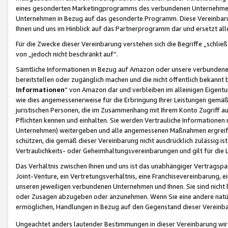
eines gesonderten Marketingprogramms des verbundenen Unternehmens
Unternehmen in Bezug auf das gesonderte Programm. Diese Vereinbarung
Ihnen und uns im Hinblick auf das Partnerprogramm dar und ersetzt al
Für die Zwecke dieser Vereinbarung verstehen sich die Begriffe „schließ
von „jedoch nicht beschränkt auf“.
Sämtliche Informationen in Bezug auf Amazon oder unsere verbunde
bereitstellen oder zugänglich machen und die nicht öffentlich bekannt bz
Informationen
“ von Amazon dar und verbleiben im alleinigen Eigent
wie dies angemessenerweise für die Erbringung Ihrer Leistungen gemäß d
juristischen Personen, die im Zusammenhang mit Ihrem Konto Zugriff au
Pflichten kennen und einhalten. Sie werden Vertrauliche Informationen 
Unternehmen) weitergeben und alle angemessenen Maßnahmen ergreifen
schützen, die gemäß dieser Vereinbarung nicht ausdrücklich zulässig is
Vertraulichkeits- oder Geheimhaltungsvereinbarungen und gilt für die
Das Verhältnis zwischen Ihnen und uns ist das unabhängiger Vertragspa
Joint-Venture, ein Vertretungsverhältnis, eine Franchisevereinbarung, 
unseren jeweiligen verbundenen Unternehmen und Ihnen. Sie sind ni
oder Zusagen abzugeben oder anzunehmen. Wenn Sie eine andere natürli
ermöglichen, Handlungen in Bezug auf den Gegenstand dieser Vereinbar
Ungeachtet anders lautender Bestimmungen in dieser Vereinbarung wird