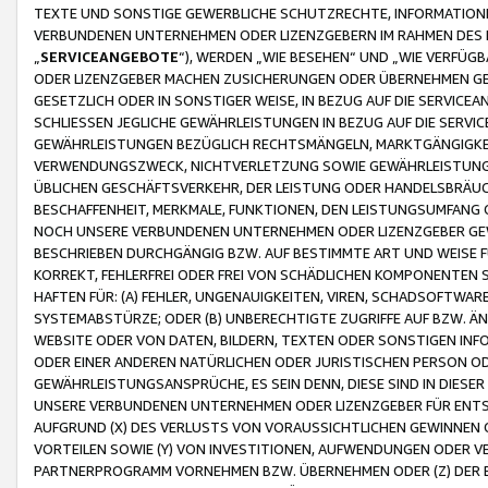
TEXTE UND SONSTIGE GEWERBLICHE SCHUTZRECHTE, INFORMATIONE
VERBUNDENEN UNTERNEHMEN ODER LIZENZGEBERN IM RAHMEN DES
„
SERVICEANGEBOTE
“), WERDEN „WIE BESEHEN“ UND „WIE VERFÜ
ODER LIZENZGEBER MACHEN ZUSICHERUNGEN ODER ÜBERNEHMEN GEW
GESETZLICH ODER IN SONSTIGER WEISE, IN BEZUG AUF DIE SERVI
SCHLIESSEN JEGLICHE GEWÄHRLEISTUNGEN IN BEZUG AUF DIE SERVI
GEWÄHRLEISTUNGEN BEZÜGLICH RECHTSMÄNGELN, MARKTGÄNGIGKEIT
VERWENDUNGSZWECK, NICHTVERLETZUNG SOWIE GEWÄHRLEISTUNGEN 
ÜBLICHEN GESCHÄFTSVERKEHR, DER LEISTUNG ODER HANDELSBRÄUCH
BESCHAFFENHEIT, MERKMALE, FUNKTIONEN, DEN LEISTUNGSUMFANG 
NOCH UNSERE VERBUNDENEN UNTERNEHMEN ODER LIZENZGEBER GEWÄ
BESCHRIEBEN DURCHGÄNGIG BZW. AUF BESTIMMTE ART UND WEISE
KORREKT, FEHLERFREI ODER FREI VON SCHÄDLICHEN KOMPONENTEN
HAFTEN FÜR: (A) FEHLER, UNGENAUIGKEITEN, VIREN, SCHADSOFTW
SYSTEMABSTÜRZE; ODER (B) UNBERECHTIGTE ZUGRIFFE AUF BZW. 
WEBSITE ODER VON DATEN, BILDERN, TEXTEN ODER SONSTIGEN INF
ODER EINER ANDEREN NATÜRLICHEN ODER JURISTISCHEN PERSON OD
GEWÄHRLEISTUNGSANSPRÜCHE, ES SEIN DENN, DIESE SIND IN DIES
UNSERE VERBUNDENEN UNTERNEHMEN ODER LIZENZGEBER FÜR EN
AUFGRUND (X) DES VERLUSTS VON VORAUSSICHTLICHEN GEWINNEN
VORTEILEN SOWIE (Y) VON INVESTITIONEN, AUFWENDUNGEN ODER VE
PARTNERPROGRAMM VORNEHMEN BZW. ÜBERNEHMEN ODER (Z) DER 