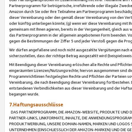
Partnerprogramm für betrügerische, irreführende oder illegale Zwecke
Amazon durch Sie oder Ihre Teilnahme am Partnerprogramm beschädig
dieser Vereinbarung oder den gemäß dieser Vereinbarung von den Vertr
oder künftig unterliegen könnte; (g) wenn wir diese Vereinbarung mit I
gemeinsam mit Ihnen agieren, bereits in der Vergangenheit, gleich aus
das Partnerprogramm in der allgemein angebotenen Form beenden. Vors
gegen die Bestimmungen der Ziffer 5 und jeder Verstoß gegen die Prog
Wir dürfen angefallene und noch nicht ausgezahlte Vergütungen nach 
sicherzustellen, dass der richtige Betrag ausgezahlt wird (beispielsw
Mit Beendigung dieser Vereinbarung erlöschen alle Rechte und Pflichte
eingeräumten Lizenzen/Nutzungsrechte; hiervon ausgenommen sind die in 
Programmrichtlinien festgelegten Rechte und Pflichten der Parteien sow
Vereinbarung, die nach Beendigung dieser Vereinbarung fortbestehen. D
entstandenen Verbindlichkeiten aus dieser Vereinbarung und der Haft
begangen wurde.
7.Haftungsausschlüsse
DAS PARTNERPROGRAMM, DIE AMAZON-WEBSITE, PRODUKTE UND DI
PARTNER-LINKS, LINKFORMATE, INHALTE, DIE ANWENDUNGSPROGR
PRODUKTWERBUNG, UNSERE DOMAIN-NAMEN, MARKEN UND LOGOS S
UNTERNEHMEN (EINSCHLIESSLICH DER AMAZON-MARKEN) UND DIE GE