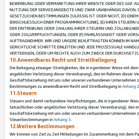
BEWERBUNG ODER VERMARKTUNG IHRER WEBSITE ODER DES GGF. AUF 
NUTZUNG DER SERVICEANGEBOTE UND ZWAR UNABHÄNGIG DAVON, O
GESETZLICHEN BESTIMMUNGEN ZULÄSSIG IST ODER NICHT, (D) EINE
(EINSCHLIESSLICH EINER PROGRAMMRICHTLINIE), (E) IHREN STEUER
DER EINTREIBUNG ODER ZAHLUNG IHRER STEUERN UND ZOLLABGAB
ODER ZOLLVERPFLICHTUNGEN, ODER (F) FAHRLÄSSIGKEIT ODER VORS
AUFTRAGNEHMER. WIR UND UNSERE BEAUFTRAGTEN KÖNNEN IM NAME
GERICHTLICHE SCHRITTE EINLEITEN UND JEDE PROZESSUALE HAND
VERTEIDIGEN, ODER UM RECHTE AUCH ZUM ZWECK DER DURCHSETZU
10.Anwendbares Recht und Streitbeilegung
Die Beilegung etwaiger Streitigkeiten, die in irgendeiner Weise mit de
angeblichen Verletzung dieser Vereinbarung), den im Rahmen dieser Ve
Geschäftsbeziehung mit uns oder unseren verbundenen Unternehmen zu
Bestimmungen zu anwendbarem Recht und Streitbeilegung in
Anhang 
11.Steuern
Steuern und damit verbundene Verpflichtungen, die in irgendeiner Wei
tatsächlichen oder angeblichen Verletzung dieser Vereinbarung), den 
Geschäftsbeziehung mit uns oder unseren verbundenen Unternehmen z
Steuerbestimmungen in
Anhang 3
.
12.Weitere Bestimmungen
Wir können von Zeit zu Zeit Mitteilungen im Zusammenhang mit dem Par