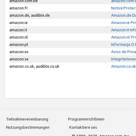
amazon.com.be
amazon.com.b
amazon.fr
Notice:Protec
amazon.de, audible.de
Amazon.de Da
amazon.ie
Amazon.ie Pri
amazon.it
Amazon.it Inf
amazon.nl
Amazon.nl Pri
amazon.pl
Informacja O
amazon.es
Aviso de Priv
amazon.se
Integritetsm
amazon.co.uk, audible.co.uk
Amazon.co.uk 
Teilnahmevereinbarung
Programmrichtlinien
Nutzungsbestimmungen
Kontaktiere uns