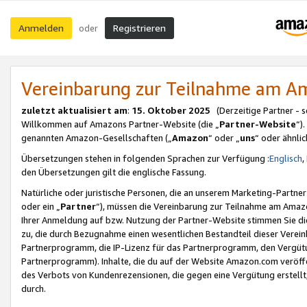
Anmelden
Registrieren
oder
Vereinbarung zur Teilnahme am 
zuletzt aktualisiert am
:
15. Oktober 2025
(Derzeitige Partner - 
Willkommen auf Amazons Partner-Website (die „
Partner-Website
“)
genannten Amazon-Gesellschaften („
Amazon
“ oder „
uns
“ oder ähnli
Übersetzungen stehen in folgenden Sprachen zur Verfügung :
Englisch
,
den Übersetzungen gilt die englische Fassung.
Natürliche oder juristische Personen, die an unserem Marketing-Partn
oder ein „
Partner
“), müssen die Vereinbarung zur Teilnahme am Ama
Ihrer Anmeldung auf bzw. Nutzung der Partner-Website stimmen Sie die
zu, die durch Bezugnahme einen wesentlichen Bestandteil dieser Verei
Partnerprogramm, die IP-Lizenz für das Partnerprogramm, den Vergütu
Partnerprogramm). Inhalte, die du auf der Website Amazon.com veröffe
des Verbots von Kundenrezensionen, die gegen eine Vergütung erstellt, 
durch.