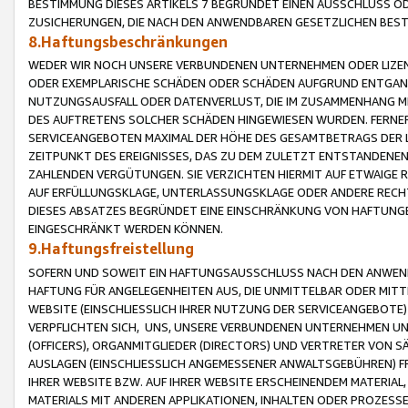
BESTIMMUNG DIESES ARTIKELS 7 BEGRÜNDET EINEN AUSSCHLUSS 
ZUSICHERUNGEN, DIE NACH DEN ANWENDBAREN GESETZLICHEN BE
8.Haftungsbeschränkungen
WEDER WIR NOCH UNSERE VERBUNDENEN UNTERNEHMEN ODER LIZEN
ODER EXEMPLARISCHE SCHÄDEN ODER SCHÄDEN AUFGRUND ENTGANG
NUTZUNGSAUSFALL ODER DATENVERLUST, DIE IM ZUSAMMENHANG MI
DES AUFTRETENS SOLCHER SCHÄDEN HINGEWIESEN WURDEN. FERN
SERVICEANGEBOTEN MAXIMAL DER HÖHE DES GESAMTBETRAGS DER 
ZEITPUNKT DES EREIGNISSES, DAS ZU DEM ZULETZT ENTSTANDENE
ZAHLENDEN VERGÜTUNGEN. SIE VERZICHTEN HIERMIT AUF ETWAIGE 
AUF ERFÜLLUNGSKLAGE, UNTERLASSUNGSKLAGE ODER ANDERE RECHT
DIESES ABSATZES BEGRÜNDET EINE EINSCHRÄNKUNG VON HAFTUNG
EINGESCHRÄNKT WERDEN KÖNNEN.
9.Haftungsfreistellung
SOFERN UND SOWEIT EIN HAFTUNGSAUSSCHLUSS NACH DEN ANWENDB
HAFTUNG FÜR ANGELEGENHEITEN AUS, DIE UNMITTELBAR ODER MITT
WEBSITE (EINSCHLIESSLICH IHRER NUTZUNG DER SERVICEANGEBOTE)
VERPFLICHTEN SICH, UNS, UNSERE VERBUNDENEN UNTERNEHMEN UN
(OFFICERS), ORGANMITGLIEDER (DIRECTORS) UND VERTRETER VON 
AUSLAGEN (EINSCHLIESSLICH ANGEMESSENER ANWALTSGEBÜHREN) FR
IHRER WEBSITE BZW. AUF IHRER WEBSITE ERSCHEINENDEM MATERIAL
MATERIALS MIT ANDEREN APPLIKATIONEN, INHALTEN ODER PROZESSE