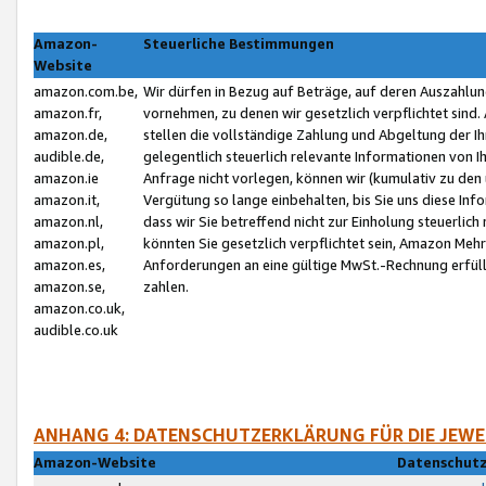
Amazon-
Steuerliche Bestimmungen
Website
amazon.com.be,
Wir dürfen in Bezug auf Beträge, auf deren Auszahlun
amazon.fr,
vornehmen, zu denen wir gesetzlich verpflichtet sind
amazon.de,
stellen die vollständige Zahlung und Abgeltung der 
audible.de,
gelegentlich steuerlich relevante Informationen von I
amazon.ie
Anfrage nicht vorlegen, können wir (kumulativ zu de
amazon.it,
Vergütung so lange einbehalten, bis Sie uns diese Inf
amazon.nl,
dass wir Sie betreffend nicht zur Einholung steuerlich 
amazon.pl,
könnten Sie gesetzlich verpflichtet sein, Amazon Meh
amazon.es,
Anforderungen an eine gültige MwSt.-Rechnung erfüllt
amazon.se,
zahlen.
amazon.co.uk,
audible.co.uk
ANHANG 4: DATENSCHUTZERKLÄRUNG FÜR DIE JEWE
Amazon-Website
Datenschutz