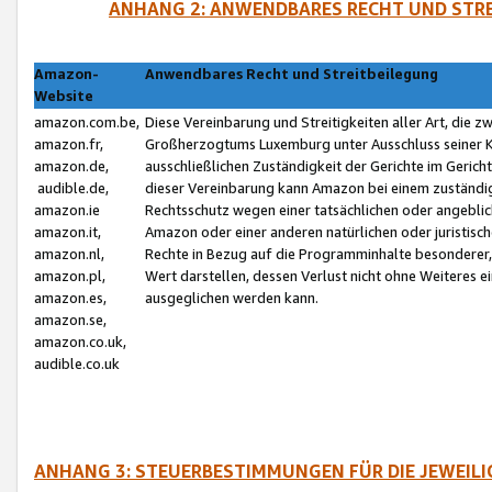
ANHANG 2: ANWENDBARES RECHT UND STRE
Amazon-
Anwendbares Recht und Streitbeilegung
Website
amazon.com.be,
Diese Vereinbarung und Streitigkeiten aller Art, die 
amazon.fr,
Großherzogtums Luxemburg unter Ausschluss seiner Kol
amazon.de,
ausschließlichen Zuständigkeit der Gerichte im Geri
audible.de,
dieser Vereinbarung kann Amazon bei einem zuständig
amazon.ie
Rechtsschutz wegen einer tatsächlichen oder angebli
amazon.it,
Amazon oder einer anderen natürlichen oder juristisc
amazon.nl,
Rechte in Bezug auf die Programminhalte besonderer,
amazon.pl,
Wert darstellen, dessen Verlust nicht ohne Weiteres e
amazon.es,
ausgeglichen werden kann.
amazon.se,
amazon.co.uk,
audible.co.uk
ANHANG 3: STEUERBESTIMMUNGEN FÜR DIE JEWEIL