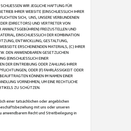
CHLIESSEN WIR JEGLICHE HAFTUNG FÜR
TRIEB IHRER WEBSITE (EINSCHLIESSLICH IHRER
FLICHTEN SICH, UNS, UNSERE VERBUNDENEN
EDER (DIRECTORS) UND VERTRETER VON
R ANWALTSGEBÜHREN) FREIZUSTELLEN UND
ATERIAL, EINSCHLIESSLICH DER KOMBINATION
NUTZUNG, ENTWICKLUNG, GESTALTUNG,
EBSEITE ERSCHEINENDEN MATERIALS, (C) IHRER
ZW. DEN ANWENDBAREN GESETZLICHEN
NG (EINSCHLIESSLICH EINER
BEN DER EINTREIBUNG ODER ZAHLUNG IHRER
LICHTUNGEN, ODER (F) FAHRLÄSSIGKEIT ODER
 BEAUFTRAGTEN KÖNNEN IM NAMEN EINER
HANDLUNG VORNEHMEN, UM EINE RECHTLICHE
TIKELS ZU SCHÜTZEN.
ich einer tatsächlichen oder angeblichen
Geschäftsbeziehung mit uns oder unseren
u anwendbarem Recht und Streitbeilegung in