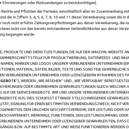
ge Stornierungen oder Rücksendungen zu berücksichtigen).
 Rechte und Pflichten der Parteien, einschließlich aller im Zusammenhang m
 die in Ziffern 3, 4, 5, 6, 7, 8, 10 und 11 dieser Vereinbarung sowie die in
er noch nicht erfüllte Zahlungsverpflichtungen aus dieser Vereinbarung, die
arteien nicht von den bereits entstandenen Verbindlichkeiten aus dieser Ver
gung begangen wurde.
 PRODUKTE UND DIENSTLEISTUNGEN, DIE AUF DER AMAZON-WEBSITE AN
GRAMMIERSCHNITTSTELLE FÜR PRODUKTWERBUNG, DATENFEEDS UND INH
-NAMEN, MARKEN UND LOGOS UNSERER VERBUNDENEN UNTERNEHMEN (EIN
IONEN, MATERIAL, DATEN, BILDER, TEXTE UND SONSTIGE GEWERBLICHE 
EREN VERBUNDENEN UNTERNEHMEN ODER LIZENZGEBERN IM RAHMEN DES 
NGEBOTE
“), WERDEN „WIE BESEHEN“ UND „WIE VERFÜGBAR“ BEREITGEST
CHERUNGEN ODER ÜBERNEHMEN GEWÄHRLEISTUNGEN GLEICH WELCHER AR
ZUG AUF DIE SERVICEANGEBOTE. WIR UND UNSERE VERBUNDENEN UNTERNEH
ANGEBOTE AUS; DIES SCHLIESST ETWAIGE STILLSCHWEIGENDE GEWÄHRLE
LITÄT, EIGNUNG FÜR EINEN BESTIMMTEN VERWENDUNGSZWECK, NICHTVER
OGENHEITEN, DEM ÜBLICHEN GESCHÄFTSVERKEHR, DER LEISTUNG ODER H
 BESCHAFFENHEIT, MERKMALE, FUNKTIONEN, DEN LEISTUNGSUMFANG ODER
VERBUNDENEN UNTERNEHMEN ODER LIZENZGEBER GEWÄHRLEISTEN, DASS D
HGÄNGIG BZW. AUF BESTIMMTE ART UND WEISE FUNKTIONIEREN WERDEN 