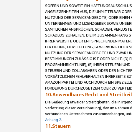
SOFERN UND SOWEIT EIN HAFTUNGSAUSSCHLUSS
ANGELEGENHEITEN AUS, DIE UNMITTELBAR ODER 
NUTZUNG DER SERVICEANGEBOTE) ODER EINEM V
UNTERNEHMEN UND LIZENZGEBER SOWIE UNSERE 
SÄMTLICHEN ANSPRÜCHEN, SCHÄDEN, VERLUSTE
SCHADLOS ZUHALTEN, DIE IM ZUSAMMENHANG STE
IHRER WEBSITE ODER ENTSPRECHENDEN MATERIA
FERTIGUNG, HERSTELLUNG, BEWERBUNG ODER VE
NUTZUNG DER SERVICEANGEBOTE UND ZWAR UN
BESTIMMUNGEN ZULÄSSIG IST ODER NICHT, (D) 
PROGRAMMRICHTLINIE), (E) IHREN STEUERN UN
STEUERN UND ZOLLABGABEN ODER DER NICHTER
VORSÄTZLICHEM FEHLVERHALTEN IHRERSEITS BZ
AMAZON PARTEI UND AUCH DURCH EIN SPEZIELL
FORDERUNG DURCHZUSETZEN ODER ZU VERTEIDI
10.Anwendbares Recht und Streitbe
Die Beilegung etwaiger Streitigkeiten, die in irg
Verletzung dieser Vereinbarung), den im Rahmen d
verbundenen Unternehmen zusammenhängen, unterl
Anhang 2
.
11.Steuern