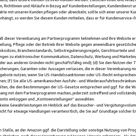
, Richtlinien und Abläufe in Bezug auf Kundenbestellungen, Kundendienst 
kte mit unseren Kunden pflegen oder abwickeln; sollte sich einer unserer Ku
nhängt, so werden Sie diesem Kunden mitteilen, dass er für Kundenservic
emäß dieser Vereinbarung am Partnerprogramm teilnehmen und Ihre Website er
ellung, Pflege oder der Betrieb Ihrer Website gegen anwendbare gesetzlich
skodizes, Branchenstandards, Selbstregulierungsregeln, Gerichtsurteile und 
ngen zu elektronischer Kommunikation, Datenschutz, Werbung und Marketing)
 oder aus anderen Gründen nicht geschäftsfähig sind); (d) Sie den Nutzen de
cherungen, Garantien oder Aussagen verlassen, die in dieser Vereinbarung nich
gebote nutzen, wenn Sie US-Handelssanktionen oder US-Recht entsprechen
men; (f) Sie alle US-amerikanischen Ausfuhr- und Wiederausfuhrbeschränkun
ten, die den Bestimmungen der US-Gesetze entsprechen und ggf. für die Wa
hang mit dem Partnerprogramm machen, jederzeit zutreffend und vollständig 
 Konto einloggen und „Kontoeinstellungen“ auswählen.
keine Gewährleistungen im Hinblick auf das Besucher- und Vergütungsvolu
icht für etwaige Handlungen verantwortlich, die Sie auf Grundlage solcher
en Stelle, an der Amazon ggf. die Darstellung oder sonstige Nutzung von Pr
 ähnlichen, nach dieser Vereinbarung zulässigen, Hinweis anbringen: „Als Ama