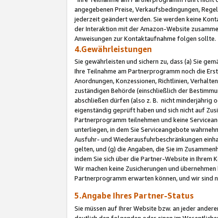
angegebenen Preise, Verkaufsbedingungen, Regeln
jederzeit geändert werden. Sie werden keine Konta
der Interaktion mit der Amazon-Website zusamme
Anweisungen zur Kontaktaufnahme folgen sollte.
4.Gewährleistungen
Sie gewährleisten und sichern zu, dass (a) Sie g
Ihre Teilnahme am Partnerprogramm noch die Erst
Anordnungen, Konzessionen, Richtlinien, Verhalten
zuständigen Behörde (einschließlich der Bestimmu
abschließen dürfen (also z. B. nicht minderjährig
eigenständig geprüft haben und sich nicht auf Zusi
Partnerprogramm teilnehmen und keine Servicean
unterliegen, in dem Sie Serviceangebote wahrneh
Ausfuhr- und Wiederausfuhrbeschränkungen einhal
gelten, und (g) die Angaben, die Sie im Zusammen
indem Sie sich über die Partner-Website in Ihrem
Wir machen keine Zusicherungen und übernehmen 
Partnerprogramm erwarten können, und wir sind n
5.Angabe Ihres Partner-Status
Sie müssen auf Ihrer Website bzw. an jeder ander
deutlich den folgenden oder einen im Wesentlichen