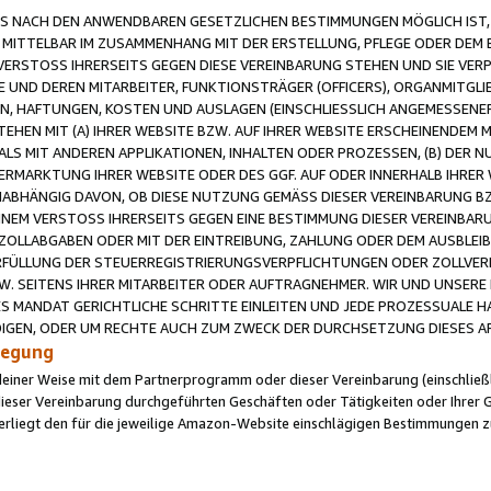
 NACH DEN ANWENDBAREN GESETZLICHEN BESTIMMUNGEN MÖGLICH IST, S
MITTELBAR IM ZUSAMMENHANG MIT DER ERSTELLUNG, PFLEGE ODER DEM BE
ERSTOSS IHRERSEITS GEGEN DIESE VEREINBARUNG STEHEN UND SIE VERP
UND DEREN MITARBEITER, FUNKTIONSTRÄGER (OFFICERS), ORGANMITGLI
N, HAFTUNGEN, KOSTEN UND AUSLAGEN (EINSCHLIESSLICH ANGEMESSENE
HEN MIT (A) IHRER WEBSITE BZW. AUF IHRER WEBSITE ERSCHEINENDEM M
LS MIT ANDEREN APPLIKATIONEN, INHALTEN ODER PROZESSEN, (B) DER 
RMARKTUNG IHRER WEBSITE ODER DES GGF. AUF ODER INNERHALB IHRER W
ABHÄNGIG DAVON, OB DIESE NUTZUNG GEMÄSS DIESER VEREINBARUNG B
EINEM VERSTOSS IHRERSEITS GEGEN EINE BESTIMMUNG DIESER VEREINBARU
D ZOLLABGABEN ODER MIT DER EINTREIBUNG, ZAHLUNG ODER DEM AUSBLEI
FÜLLUNG DER STEUERREGISTRIERUNGSVERPFLICHTUNGEN ODER ZOLLVERPF
W. SEITENS IHRER MITARBEITER ODER AUFTRAGNEHMER. WIR UND UNSERE
ES MANDAT GERICHTLICHE SCHRITTE EINLEITEN UND JEDE PROZESSUALE 
GEN, ODER UM RECHTE AUCH ZUM ZWECK DER DURCHSETZUNG DIESES AR
ilegung
endeiner Weise mit dem Partnerprogramm oder dieser Vereinbarung (einschließl
ieser Vereinbarung durchgeführten Geschäften oder Tätigkeiten oder Ihrer 
iegt den für die jeweilige Amazon-Website einschlägigen Bestimmungen z