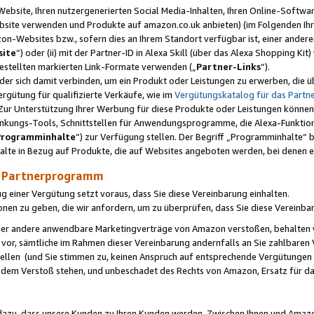
ebsite, Ihren nutzergenerierten Social Media-Inhalten, Ihren Online-Softwar
ebsite verwenden und Produkte auf amazon.co.uk anbieten) (im Folgenden Ihr
-Websites bzw., sofern dies an Ihrem Standort verfügbar ist, einer ander
ite
“) oder (ii) mit der Partner-ID in Alexa Skill (über das Alexa Shopping Ki
estellten markierten Link-Formate verwenden („
Partner-Links
“).
oder sich damit verbinden, um ein Produkt oder Leistungen zu erwerben, di
gütung für qualifizierte Verkäufe, wie im
Vergütungskatalog für das Part
Zur Unterstützung Ihrer Werbung für diese Produkte oder Leistungen können w
linkungs-Tools, Schnittstellen für Anwendungsprogramme, die Alexa-Funktion
Programminhalte
“) zur Verfügung stellen. Der Begriff „Programminhalte“ be
halte in Bezug auf Produkte, die auf Websites angeboten werden, bei denen 
as Partnerprogramm
einer Vergütung setzt voraus, dass Sie diese Vereinbarung einhalten.
ionen zu geben, die wir anfordern, um zu überprüfen, dass Sie diese Vereinba
oder andere anwendbare Marketingverträge von Amazon verstoßen, behalten w
 vor, sämtliche im Rahmen dieser Vereinbarung andernfalls an Sie zahlbare
tellen (und Sie stimmen zu, keinen Anspruch auf entsprechende Vergütungen
 dem Verstoß stehen, und unbeschadet des Rechts von Amazon, Ersatz für 
azu, dass unsere Kunden zu Ihren Kunden werden. Zwischen Ihnen und Amaz