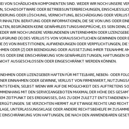
FREI VON SCHÄDLICHEN KOMPONENTEN SIND. WEDER WIR NOCH UNSERE 
VIREN, SCHADSOFTWARE ODER BETRIEBSUNTERBRECHUNGEN, EINSCHLIESSL
ÄNDERUNG ODER LÖSCHUNG, VERNICHTUNG, BESCHÄDIGUNG ODER VERLUST 
INHALTEN. BERATUNG ODER INFORMATIONEN, DIE SIE VON UNS ODER EIN
LTEN, BEGRÜNDEN KEINE GEWÄHRLEISTUNGSANSPRÜCHE, ES SEIN DENN, DI
WEDER WIR NOCH UNSERE VERBUNDENEN UNTERNEHMEN ODER LIZENZGEBE
FGRUND (X) DES VERLUSTS VON VORAUSSICHTLICHEN GEWINNEN ODER 
 (Y) VON INVESTITIONEN, AUFWENDUNGEN ODER VERPFLICHTUNGEN, DIE 
EN ODER (Z) DER BEENDIGUNG ODER AUSSETZUNG IHRER TEILNAHME A
LUSS ODER EINE EINSCHRÄNKUNG VON GEWÄHRLEISTUNGEN, HAFTUNGEN O
NICHT AUSGESCHLOSSEN ODER EINGESCHRÄNKT WERDEN KÖNNEN.
EHMEN ODER LIZENZGEBER HAFTEN FÜR MITTELBARE, NEBEN- ODER FOL
R EINNAHMEN ODER GEWINNE, VERLUST VON FIRMENWERT, NUTZUNGSAU
TSTEHEN, SELBST WENN WIR AUF DIE MÖGLICHKEIT DES AUFTRETENS S
MENHANG MIT DEN SERVICEANGEBOTEN MAXIMAL DER HÖHE DES GESAMT
M ZEITPUNKT DES EREIGNISSES, DAS ZU DEM ZULETZT ENTSTANDENEN 
ERGÜTUNGEN. SIE VERZICHTEN HIERMIT AUF ETWAIGE RECHTE UND RECHT
KLAGE, UNTERLASSUNGSKLAGE ODER ANDERE RECHTSBEHELFE IM ZUSAMME
NE EINSCHRÄNKUNG VON HAFTUNGEN, DIE NACH DEN ANWENDBAREN GESE