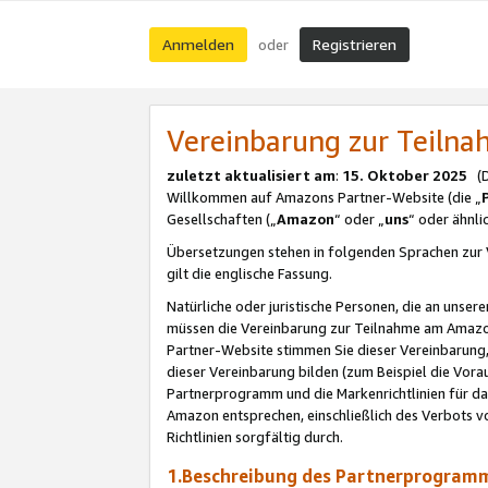
Anmelden
Registrieren
oder
Vereinbarung zur Teil
zuletzt aktualisiert am
:
15. Oktober 2025
(De
Willkommen auf Amazons Partner-Website (die „
Gesellschaften („
Amazon
“ oder „
uns
“ oder ähnl
Übersetzungen stehen in folgenden Sprachen zur 
gilt die englische Fassung.
Natürliche oder juristische Personen, die an uns
müssen die Vereinbarung zur Teilnahme am Amaz
Partner-Website stimmen Sie dieser Vereinbarung,
dieser Vereinbarung bilden (zum Beispiel die Vo
Partnerprogramm und die Markenrichtlinien für da
Amazon entsprechen, einschließlich des Verbots vo
Richtlinien sorgfältig durch.
1.Beschreibung des Partnerprogra