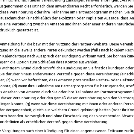
usgenommen dies ist nach dem anwendbaren Recht erforderlich, werden Sie 
f diese Vereinbarung oder Ihre Teilnahme am Partnerprogramm machen. Sie d
usschmücken (einschließlich der expliziten oder impliziten Aussage, dass A
 eine Verbindung zwischen Amazon und Ihnen oder einer anderen natürlichen 
rücklich gestattet ist.
r Anmeldung für die bzw. mit der Nutzung der Partner-Website. Diese Vereinb
gung an die jeweils andere Partei gekündigt werden (falls nach lokalem Rech
n Kalendertage nach Ausspruch der Kündigung wirksam wird. Sie können kündi
ngen“ die Option zum Schließen Ihres Kontos auswählen.
 wichtigem Grund durch schriftliche Kündigung an Sie fristlos kündigen oder I
 Sie darüber hinaus anderweitige Verstöße gegen diese Vereinbarung (einschli
ben; (c) wenn wir befürchten, dass Amazon potenziellen Rechts- oder Haftu
nnte; (d) wenn Ihre Teilnahme am Partnerprogramm für betrügerische, irref
das Ansehen von Amazon durch Sie oder Ihre Teilnahme am Partnerprogramm b
ieser Vereinbarung oder den gemäß dieser Vereinbarung von den Vertragspa
liegen könnte; (g) wenn wir diese Vereinbarung mit Ihnen oder anderen Perso
 der Vergangenheit, gleich aus welchem Grund, gekündigt hatten (oder Ihr Ko
rm beenden. Vorsorglich und ohne Einschränkung des vorstehenden Absatzes
richtlinien als erheblicher Verstoß gegen diese Vereinbarung.
e Vergütungen nach einer Kündigung für einen angemessenen Zeitraum zurückb