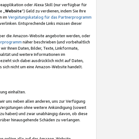
eapplikation oder Alexa Skill (nur verfügbar für
e „
Website
“) Geld zu verdienen, indem Sie Ihre
en im
Vergütungskatalog für das Partnerprogramm
t) verlinken. Entsprechende Links müssen dieser
e über die Amazon-Website angeboten werden, oder
nerprogramm
näher beschrieben (und vorbehaltlich
ir Ihnen Daten, Bilder, Texte, Linkformate,
alität und weitere Informationen im
zieht sich dabei ausdrücklich nicht auf Daten,
es sich nicht um eine Amazon-Website handelt.
rung einhalten.
ir uns neben allen anderen, uns zur Verfügung
n Vergütungen ohne weitere Ankündigung (soweit
 zu haben) und zwar unabhängig davon, ob diese
darüber hinausgehende Schäden zu verlangen.
on gelten alle auf der Amazon-Website