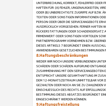
UNTERBRECHUNG, KORREKT, FEHLERFREI ODER 
HAFTEN FÜR: (A) FEHLER, UNGENAUIGKEITEN, 
ODER (B) UNBERECHTIGTE ZUGRIFFE AUF BZW. 
TEXTEN ODER SONSTIGEN INFORMATIONEN ODER 
PERSON ODER ÜBER DIE SERVICEANGEBOTE ERHA
AUSDRÜCKLICH VORGESEHEN. FERNER HAFTEN 
RÜCKERSTATTUNGEN ODER SCHADENSERSATZ AU
FIRMENWERT ODER SONSTIGEN VORTEILEN SOWIE
PARTNERPROGRAMM VORNEHMEN BZW. ÜBERNEHM
DIESES ARTIKELS 7 BEGRÜNDET EINEN AUSSCH
ANWENDBAREN GESETZLICHEN BESTIMMUNGEN 
8.Haftungsbeschränkungen
WEDER WIR NOCH UNSERE VERBUNDENEN UNTERN
SCHÄDEN ODER SCHÄDEN AUFGRUND ENTGANGENE
ZUSAMMENHANG MIT DEN SERVICEANGEBOTEN EN
ENTSPRICHT UNSERE GESAMTHAFTUNG IM ZUSAM
DEM 12-MONATSZEITRAUM UNMITTELBAR VOR DE
GEZAHLTEN ODER NOCH AN SIE ZU ZAHLENDEN V
EINSCHLIESSLICH DES RECHTS AUF ERFÜLLUNGS
BESTIMMUNG DIESES ABSATZES BEGRÜNDET EI
EINGESCHRÄNKT WERDEN KÖNNEN.
9.Haftungsfreistellung