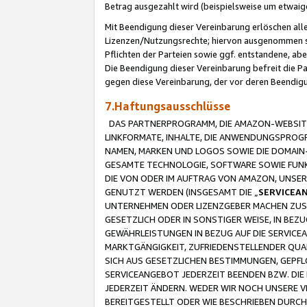
Betrag ausgezahlt wird (beispielsweise um etwai
Mit Beendigung dieser Vereinbarung erlöschen alle
Lizenzen/Nutzungsrechte; hiervon ausgenommen sind
Pflichten der Parteien sowie ggf. entstandene, ab
Die Beendigung dieser Vereinbarung befreit die P
gegen diese Vereinbarung, der vor deren Beendi
7.Haftungsausschlüsse
DAS PARTNERPROGRAMM, DIE AMAZON-WEBSITE,
LINKFORMATE, INHALTE, DIE ANWENDUNGSPRO
NAMEN, MARKEN UND LOGOS SOWIE DIE DOMAIN
GESAMTE TECHNOLOGIE, SOFTWARE SOWIE FUNKT
DIE VON ODER IM AUFTRAG VON AMAZON, UNS
GENUTZT WERDEN (INSGESAMT DIE „
SERVICEA
UNTERNEHMEN ODER LIZENZGEBER MACHEN ZUSI
GESETZLICH ODER IN SONSTIGER WEISE, IN BE
GEWÄHRLEISTUNGEN IN BEZUG AUF DIE SERVICE
MARKTGÄNGIGKEIT, ZUFRIEDENSTELLENDER QUA
SICH AUS GESETZLICHEN BESTIMMUNGEN, GEPFL
SERVICEANGEBOT JEDERZEIT BEENDEN BZW. DIE
JEDERZEIT ÄNDERN. WEDER WIR NOCH UNSERE 
BEREITGESTELLT ODER WIE BESCHRIEBEN DURC