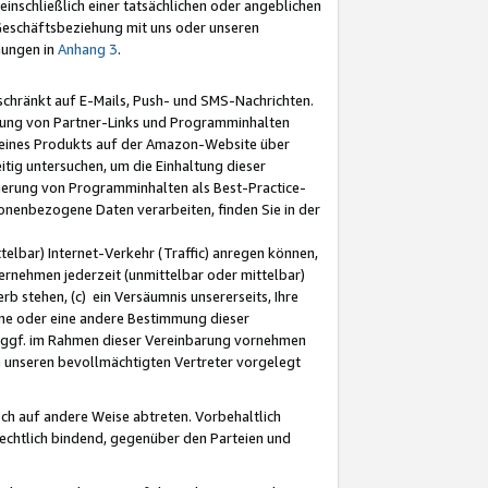
nschließlich einer tatsächlichen oder angeblichen
Geschäftsbeziehung mit uns oder unseren
mungen in
Anhang 3
.
schränkt auf E-Mails, Push- und SMS-Nachrichten.
ellung von Partner-Links und Programminhalten
 eines Produkts auf der Amazon-Website über
tig untersuchen, um die Einhaltung dieser
ntierung von Programminhalten als Best-Practice-
sonenbezogene Daten verarbeiten, finden Sie in der
telbar) Internet-Verkehr (Traffic) anregen können,
rnehmen jederzeit (unmittelbar oder mittelbar)
b stehen, (c) ein Versäumnis unsererseits, Ihre
fene oder eine andere Bestimmung dieser
r ggf. im Rahmen dieser Vereinbarung vornehmen
ch unseren bevollmächtigten Vertreter vorgelegt
ch auf andere Weise abtreten. Vorbehaltlich
rechtlich bindend, gegenüber den Parteien und