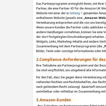
Das Partnerprogramm ermöglicht Ihnen, mit Ihrer W
Partner, die eine Partner-ID für die Amazon UK W
Website mit einer der in
Anhang 1
genannten Amazon
enthaltenen Website (jeweils eine „
Amazon-Webs
Vereinbarung entsprechen und die von uns bereitg
Wenn unsere Kunden die Partner-Links anklicken 
andere Handlungen vornehmen, können Sie eine Ver
der dort festgelegten Einschränkungen) erhalten. 
Widgets, Links, Marketing-Inhalte und andere Ver
Zusammenhang mit dem Partnerprogramm (die „
Bilder, Texte oder sonstige Informationen oder In
2.Compliance-Anforderungen für d
Ihre Teilnahme am Partnerprogramm und der Bezug 
Sie sind verpflichtet, uns umgehend alle Informat
Für den Fall, dass Sie gegen diese Vereinbarung 
stehenden Rechten und Rechtsbehelfen, das Recht
nach geltendem Recht zulässig) dauerhaft einzus
unmittelbar oder mittelbar im Zusammenhang mit
3.Amazon-Kunden
Ihre Teilnahme am Partnerprogramm führt nicht d