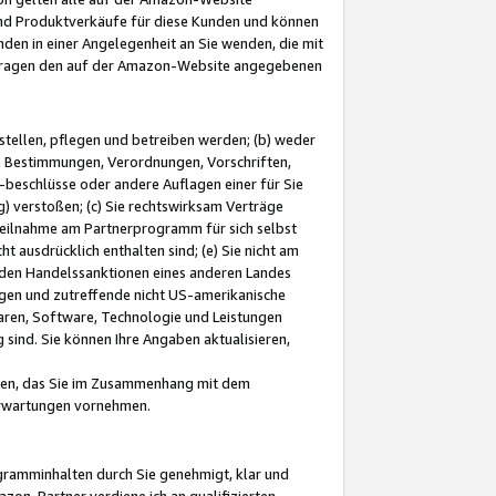
und Produktverkäufe für diese Kunden und können
nden in einer Angelegenheit an Sie wenden, die mit
e-Fragen den auf der Amazon-Website angegebenen
stellen, pflegen und betreiben werden; (b) weder
e Bestimmungen, Verordnungen, Vorschriften,
-beschlüsse oder andere Auflagen einer für Sie
 verstoßen; (c) Sie rechtswirksam Verträge
r Teilnahme am Partnerprogramm für sich selbst
t ausdrücklich enthalten sind; (e) Sie nicht am
den Handelssanktionen eines anderen Landes
gen und zutreffende nicht US-amerikanische
ren, Software, Technologie und Leistungen
sind. Sie können Ihre Angaben aktualisieren,
men, das Sie im Zusammenhang mit dem
 Erwartungen vornehmen.
ogramminhalten durch Sie genehmigt, klar und
zon-Partner verdiene ich an qualifizierten