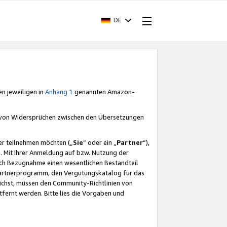
DE
en jeweiligen in
Anhang 1
genannten Amazon-
e von Widersprüchen zwischen den Übersetzungen
er teilnehmen möchten („
Sie
“ oder ein „
Partner
“),
. Mit Ihrer Anmeldung auf bzw. Nutzung der
durch Bezugnahme einen wesentlichen Bestandteil
 Partnerprogramm, den Vergütungskatalog für das
ichst, müssen den Community-Richtlinien von
fernt werden. Bitte lies die Vorgaben und