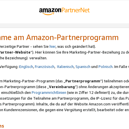
nahme am Amazon-Partnerprogramm
rzeitige Partner - sehen Sie
hier
, was sich geändert hat).
Partner-Website
“). Hier können Sie Ihre Marketing-Partner-Beziehung zu d
iche Bezeichnung) verwalten.
Verfügung :
Englisch
,
Französisch
,
Italienisch
,
Spanisch
und
Polnisch
. Im Fall
erem Marketing-Partner-Programm (das „
Partnerprogramm
“) teilnehmen od
on-Partnerprogramm (diese „
Vereinbarung
“) ohne Änderungen akzeptieren
 einschließlich den
Programmrichtlinien
(wie in Ziffer 12 definiert) zu, die 
raussetzungen für die Teilnahme am Partnerprogramm, die IP-Lizenz für das
s Partnerprogramm). Inhalte, die du auf der Website Amazon.com veröffentl
n Kundenrezensionen, die gegen eine Vergütung erstellt, bearbeitet oder ent
mms