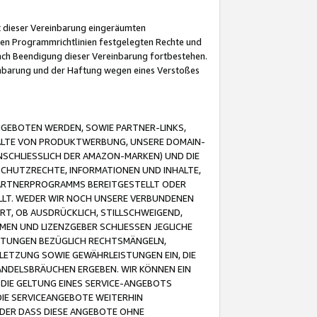
it dieser Vereinbarung eingeräumten
 den Programmrichtlinien festgelegten Rechte und
 nach Beendigung dieser Vereinbarung fortbestehen.
einbarung und der Haftung wegen eines Verstoßes
GEBOTEN WERDEN, SOWIE PARTNER-LINKS,
ALTE VON PRODUKTWERBUNG, UNSERE DOMAIN-
SCHLIESSLICH DER AMAZON-MARKEN) UND DIE
SCHUTZRECHTE, INFORMATIONEN UND INHALTE,
PARTNERPROGRAMMS BEREITGESTELLT ODER
ELLT. WEDER WIR NOCH UNSERE VERBUNDENEN
T, OB AUSDRÜCKLICH, STILLSCHWEIGEND,
MEN UND LIZENZGEBER SCHLIESSEN JEGLICHE
ISTUNGEN BEZÜGLICH RECHTSMÄNGELN,
LETZUNG SOWIE GEWÄHRLEISTUNGEN EIN, DIE
ANDELSBRÄUCHEN ERGEBEN. WIR KÖNNEN EIN
 DIE GELTUNG EINES SERVICE-ANGEBOTS
IE SERVICEANGEBOTE WEITERHIN
ODER DASS DIESE ANGEBOTE OHNE