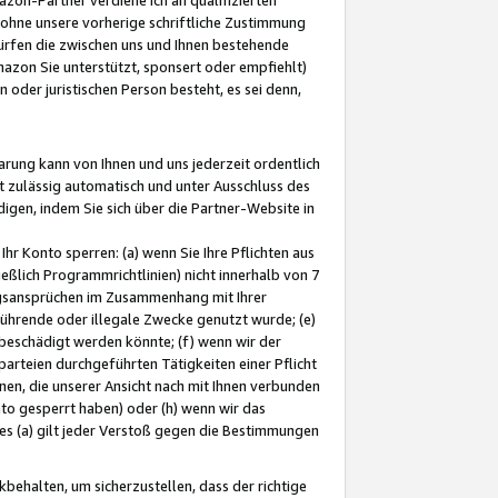
ohne unsere vorherige schriftliche Zustimmung
ürfen die zwischen uns und Ihnen bestehende
mazon Sie unterstützt, sponsert oder empfiehlt)
oder juristischen Person besteht, es sei denn,
arung kann von Ihnen und uns jederzeit ordentlich
t zulässig automatisch und unter Ausschluss des
gen, indem Sie sich über die Partner-Website in
hr Konto sperren: (a) wenn Sie Ihre Pflichten aus
eßlich Programmrichtlinien) nicht innerhalb von 7
ngsansprüchen im Zusammenhang mit Ihrer
ührende oder illegale Zwecke genutzt wurde; (e)
eschädigt werden könnte; (f) wenn wir der
rteien durchgeführten Tätigkeiten einer Pflicht
nen, die unserer Ansicht nach mit Ihnen verbunden
nto gesperrt haben) oder (h) wenn wir das
 (a) gilt jeder Verstoß gegen die Bestimmungen
ehalten, um sicherzustellen, dass der richtige