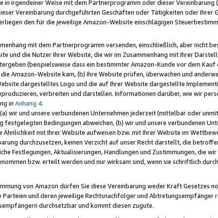
e in irgendeiner Weise mit dem Partnerprogramm oder dieser Vereinbarung (ei
ieser Vereinbarung durchgeführten Geschäften oder Tätigkeiten oder Ihrer 
liegen den für die jeweilige Amazon-Website einschlägigen Steuerbestim
mmenhang mit dem Partnerprogramm versenden, einschließlich, aber nicht be
site und die Nutzer Ihrer Website, die wir im Zusammenhang mit Ihrer Darst
itergeben (beispielsweise dass ein bestimmter Amazon-Kunde vor dem Kauf
uf die Amazon-Website kam, (b) Ihre Website prüfen, überwachen und anderwei
r Website dargestelltes Logo und die auf Ihrer Website dargestellte Impleme
reproduzieren, verbreiten und darstellen. Informationen darüber, wie wir per
ng in
Anhang 4
.
 (a) wir und unsere verbundenen Unternehmen jederzeit (mittelbar oder unmit
ng festgelegten Bedingungen abweichen, (b) wir und unsere verbundenen Unte
 Ähnlichkeit mit Ihrer Website aufweisen bzw. mit Ihrer Website im Wettbewer
barung durchzusetzen, keinen Verzicht auf unser Recht darstellt, die betrof
liche Festlegungen, Aktualisierungen, Handlungen und Zustimmungen, die wi
enommen bzw. erteilt werden und nur wirksam sind, wenn sie schriftlich dur
stimmung von Amazon dürfen Sie diese Vereinbarung weder Kraft Gesetzes no
die Parteien und deren jeweilige Rechtsnachfolger und Abtretungsempfänger 
ngsempfängern durchsetzbar und kommt diesen zugute.