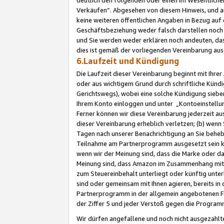
Verkäufen“. Abgesehen von diesem Hinweis, und a
keine weiteren öffentlichen Angaben in Bezug au
Geschäftsbeziehung weder falsch darstellen noch a
und Sie werden weder erklären noch andeuten, dass
dies ist gemäß der vorliegenden Vereinbarung ausd
6.Laufzeit und Kündigung
Die Laufzeit dieser Vereinbarung beginnt mit Ihre
oder aus wichtigem Grund durch schriftliche Kündi
Gerichtswegs), wobei eine solche Kündigung siebe
Ihrem Konto einloggen und unter „Kontoeinstellu
Ferner können wir diese Vereinbarung jederzeit aus
dieser Vereinbarung erheblich verletzen; (b) wenn
Tagen nach unserer Benachrichtigung an Sie behe
Teilnahme am Partnerprogramm ausgesetzt sein kö
wenn wir der Meinung sind, dass die Marke oder 
Meinung sind, dass Amazon im Zusammenhang mit d
zum Steuereinbehalt unterliegt oder künftig unter
sind oder gemeinsam mit Ihnen agieren, bereits in
Partnerprogramm in der allgemein angebotenen Fo
der Ziffer 5 und jeder Verstoß gegen die Programm
Wir dürfen angefallene und noch nicht ausgezahlt