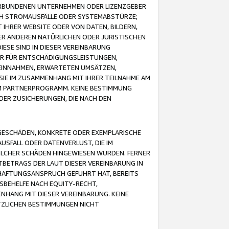
VERBUNDENEN UNTERNEHMEN ODER LIZENZGEBER
ICH STROMAUSFÄLLE ODER SYSTEMABSTÜRZE;
IHRER WEBSITE ODER VON DATEN, BILDERN,
ER ANDEREN NATÜRLICHEN ODER JURISTISCHEN
ESE SIND IN DIESER VEREINBARUNG
R FÜR ENTSCHÄDIGUNGSLEISTUNGEN,
EINNAHMEN, ERWARTETEN UMSÄTZEN,
SIE IM ZUSAMMENHANG MIT IHRER TEILNAHME AM
M PARTNERPROGRAMM. KEINE BESTIMMUNG
DER ZUSICHERUNGEN, DIE NACH DEN
GESCHÄDEN, KONKRETE ODER EXEMPLARISCHE
SFALL ODER DATENVERLUST, DIE IM
OLCHER SCHÄDEN HINGEWIESEN WURDEN. FERNER
BETRAGS DER LAUT DIESER VEREINBARUNG IN
HAFTUNGSANSPRUCH GEFÜHRT HAT, BEREITS
SBEHELFE NACH EQUITY-RECHT,
NHANG MIT DIESER VEREINBARUNG. KEINE
TZLICHEN BESTIMMUNGEN NICHT