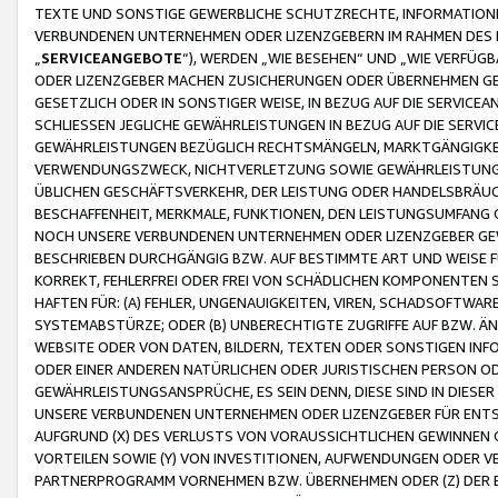
TEXTE UND SONSTIGE GEWERBLICHE SCHUTZRECHTE, INFORMATIONE
VERBUNDENEN UNTERNEHMEN ODER LIZENZGEBERN IM RAHMEN DES
„
SERVICEANGEBOTE
“), WERDEN „WIE BESEHEN“ UND „WIE VERFÜ
ODER LIZENZGEBER MACHEN ZUSICHERUNGEN ODER ÜBERNEHMEN GEW
GESETZLICH ODER IN SONSTIGER WEISE, IN BEZUG AUF DIE SERVI
SCHLIESSEN JEGLICHE GEWÄHRLEISTUNGEN IN BEZUG AUF DIE SERVI
GEWÄHRLEISTUNGEN BEZÜGLICH RECHTSMÄNGELN, MARKTGÄNGIGKEIT
VERWENDUNGSZWECK, NICHTVERLETZUNG SOWIE GEWÄHRLEISTUNGEN 
ÜBLICHEN GESCHÄFTSVERKEHR, DER LEISTUNG ODER HANDELSBRÄUCH
BESCHAFFENHEIT, MERKMALE, FUNKTIONEN, DEN LEISTUNGSUMFANG 
NOCH UNSERE VERBUNDENEN UNTERNEHMEN ODER LIZENZGEBER GEWÄ
BESCHRIEBEN DURCHGÄNGIG BZW. AUF BESTIMMTE ART UND WEISE
KORREKT, FEHLERFREI ODER FREI VON SCHÄDLICHEN KOMPONENTEN
HAFTEN FÜR: (A) FEHLER, UNGENAUIGKEITEN, VIREN, SCHADSOFTW
SYSTEMABSTÜRZE; ODER (B) UNBERECHTIGTE ZUGRIFFE AUF BZW. 
WEBSITE ODER VON DATEN, BILDERN, TEXTEN ODER SONSTIGEN INF
ODER EINER ANDEREN NATÜRLICHEN ODER JURISTISCHEN PERSON OD
GEWÄHRLEISTUNGSANSPRÜCHE, ES SEIN DENN, DIESE SIND IN DIES
UNSERE VERBUNDENEN UNTERNEHMEN ODER LIZENZGEBER FÜR EN
AUFGRUND (X) DES VERLUSTS VON VORAUSSICHTLICHEN GEWINNEN
VORTEILEN SOWIE (Y) VON INVESTITIONEN, AUFWENDUNGEN ODER VE
PARTNERPROGRAMM VORNEHMEN BZW. ÜBERNEHMEN ODER (Z) DER 