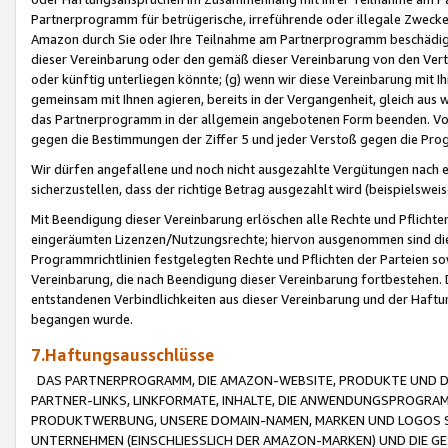
Partnerprogramm für betrügerische, irreführende oder illegale Zwecke
Amazon durch Sie oder Ihre Teilnahme am Partnerprogramm beschädig
dieser Vereinbarung oder den gemäß dieser Vereinbarung von den Vertr
oder künftig unterliegen könnte; (g) wenn wir diese Vereinbarung mit I
gemeinsam mit Ihnen agieren, bereits in der Vergangenheit, gleich aus
das Partnerprogramm in der allgemein angebotenen Form beenden. Vors
gegen die Bestimmungen der Ziffer 5 und jeder Verstoß gegen die Prog
Wir dürfen angefallene und noch nicht ausgezahlte Vergütungen nach 
sicherzustellen, dass der richtige Betrag ausgezahlt wird (beispielsw
Mit Beendigung dieser Vereinbarung erlöschen alle Rechte und Pflichte
eingeräumten Lizenzen/Nutzungsrechte; hiervon ausgenommen sind die in 
Programmrichtlinien festgelegten Rechte und Pflichten der Parteien sow
Vereinbarung, die nach Beendigung dieser Vereinbarung fortbestehen. D
entstandenen Verbindlichkeiten aus dieser Vereinbarung und der Haft
begangen wurde.
7.Haftungsausschlüsse
DAS PARTNERPROGRAMM, DIE AMAZON-WEBSITE, PRODUKTE UND DI
PARTNER-LINKS, LINKFORMATE, INHALTE, DIE ANWENDUNGSPROGR
PRODUKTWERBUNG, UNSERE DOMAIN-NAMEN, MARKEN UND LOGOS S
UNTERNEHMEN (EINSCHLIESSLICH DER AMAZON-MARKEN) UND DIE GE