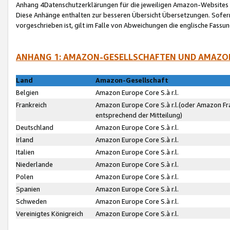
Anhang 4Datenschutzerklärungen für die jeweiligen Amazon-Websites
Diese Anhänge enthalten zur besseren Übersicht Übersetzungen. Sofe
vorgeschrieben ist, gilt im Falle von Abweichungen die englische Fass
ANHANG 1: AMAZON-GESELLSCHAFTEN UND AMAZO
Land
Amazon-Gesellschaft
Belgien
Amazon Europe Core S.à r.l.
Frankreich
Amazon Europe Core S.à r.l.(oder Amazon Fr
entsprechend der Mitteilung)
Deutschland
Amazon Europe Core S.à r.l.
Irland
Amazon Europe Core S.à r.l.
Italien
Amazon Europe Core S.à r.l.
Niederlande
Amazon Europe Core S.à r.l.
Polen
Amazon Europe Core S.à r.l.
Spanien
Amazon Europe Core S.à r.l.
Schweden
Amazon Europe Core S.à r.l.
Vereinigtes Königreich
Amazon Europe Core S.à r.l.