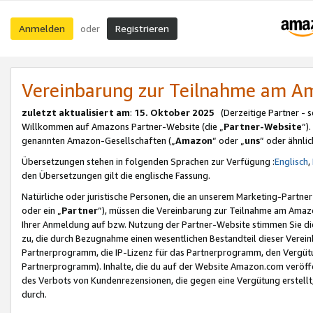
Anmelden
Registrieren
oder
Vereinbarung zur Teilnahme am 
zuletzt aktualisiert am
:
15. Oktober 2025
(Derzeitige Partner - 
Willkommen auf Amazons Partner-Website (die „
Partner-Website
“)
genannten Amazon-Gesellschaften („
Amazon
“ oder „
uns
“ oder ähnli
Übersetzungen stehen in folgenden Sprachen zur Verfügung :
Englisch
,
den Übersetzungen gilt die englische Fassung.
Natürliche oder juristische Personen, die an unserem Marketing-Partn
oder ein „
Partner
“), müssen die Vereinbarung zur Teilnahme am Ama
Ihrer Anmeldung auf bzw. Nutzung der Partner-Website stimmen Sie die
zu, die durch Bezugnahme einen wesentlichen Bestandteil dieser Verei
Partnerprogramm, die IP-Lizenz für das Partnerprogramm, den Vergütu
Partnerprogramm). Inhalte, die du auf der Website Amazon.com veröffe
des Verbots von Kundenrezensionen, die gegen eine Vergütung erstellt, 
durch.