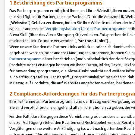
1.Beschreibung des Partnerprogramms
Das Partnerprogramm ermöglicht Ihnen, mit Ihrer Website, Ihren nutzer
(nur verfügbar für Partner, die eine Partner-ID für die Amazon UK We
„
Website
“) Geld zu verdienen, indem Sie Ihre Website mit einer der in
ist, einer anderen im
Vergütungskatalog für das Partnerprogramm
enth
Alexa Skill (über das Alexa Shopping Kit) verlinken. Entsprechende Lin
markierten Link-Formate verwenden („
Partner-Links
“).
Wenn unsere Kunden die Partner-Links anklicken oder sich damit verbi
angeboten werden, oder andere Handlungen vornehmen, können Sie eine
Partnerprogramm
näher beschrieben (und vorbehaltlich der dort festg
Produkte oder Leistungen können wir Ihnen Daten, Bilder, Texte, Linkfo
für Anwendungsprogramme, die Alexa-Funktionalität und weitere Inf
zur Verfügung stellen. Der Begriff „Programminhalte“ bezieht sich dabe
in Bezug auf Produkte, die auf Websites angeboten werden, bei denen 
2.Compliance-Anforderungen für das Partnerprog
Ihre Teilnahme am Partnerprogramm und der Bezug einer Vergütung setz
Sie sind verpflichtet, uns umgehend alle Informationen zu geben, die w
Für den Fall, dass Sie gegen diese Vereinbarung oder andere anwendba
uns zur Verfügung stehenden Rechten und Rechtsbehelfen, das Recht vo
Vergütungen ohne weitere Ankündigung (soweit nach geltendem Recht z
entsprechende Vergütungen zu haben) und zwar unabhängig davon, ob 