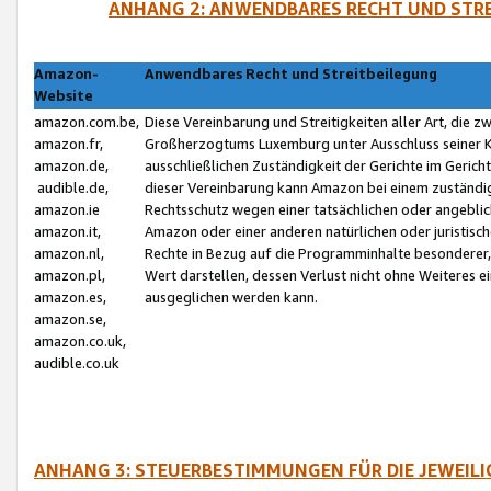
ANHANG 2: ANWENDBARES RECHT UND STRE
Amazon-
Anwendbares Recht und Streitbeilegung
Website
amazon.com.be,
Diese Vereinbarung und Streitigkeiten aller Art, die 
amazon.fr,
Großherzogtums Luxemburg unter Ausschluss seiner Kol
amazon.de,
ausschließlichen Zuständigkeit der Gerichte im Geri
audible.de,
dieser Vereinbarung kann Amazon bei einem zuständig
amazon.ie
Rechtsschutz wegen einer tatsächlichen oder angebli
amazon.it,
Amazon oder einer anderen natürlichen oder juristisc
amazon.nl,
Rechte in Bezug auf die Programminhalte besonderer,
amazon.pl,
Wert darstellen, dessen Verlust nicht ohne Weiteres e
amazon.es,
ausgeglichen werden kann.
amazon.se,
amazon.co.uk,
audible.co.uk
ANHANG 3: STEUERBESTIMMUNGEN FÜR DIE JEWEIL