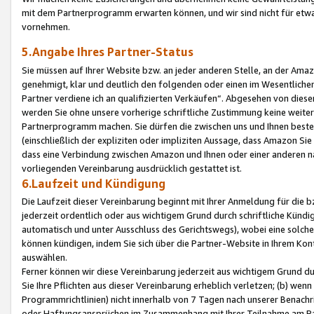
mit dem Partnerprogramm erwarten können, und wir sind nicht für etwa
vornehmen.
5.Angabe Ihres Partner-Status
Sie müssen auf Ihrer Website bzw. an jeder anderen Stelle, an der Am
genehmigt, klar und deutlich den folgenden oder einen im Wesentlichen
Partner verdiene ich an qualifizierten Verkäufen“. Abgesehen von die
werden Sie ohne unsere vorherige schriftliche Zustimmung keine weite
Partnerprogramm machen. Sie dürfen die zwischen uns und Ihnen best
(einschließlich der expliziten oder impliziten Aussage, dass Amazon Si
dass eine Verbindung zwischen Amazon und Ihnen oder einer anderen natü
vorliegenden Vereinbarung ausdrücklich gestattet ist.
6.Laufzeit und Kündigung
Die Laufzeit dieser Vereinbarung beginnt mit Ihrer Anmeldung für die 
jederzeit ordentlich oder aus wichtigem Grund durch schriftliche Kündi
automatisch und unter Ausschluss des Gerichtswegs), wobei eine solch
können kündigen, indem Sie sich über die Partner-Website in Ihrem Ko
auswählen.
Ferner können wir diese Vereinbarung jederzeit aus wichtigem Grund dur
Sie Ihre Pflichten aus dieser Vereinbarung erheblich verletzen; (b) wen
Programmrichtlinien) nicht innerhalb von 7 Tagen nach unserer Benachr
oder Haftungsansprüchen im Zusammenhang mit Ihrer Teilnahme am Pa