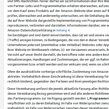
und SMS-Nachrichten. Ferner dürfen wir (a) Informationen über Ihre We
von Partner-Links und Programminhalten erhalten überwachen, aufzei
vor dem Kauf eines Produkts auf der Amazon-Website über einen auf Ih
prüfen, überwachen und anderweitig untersuchen, um die Einhaltung dies
die auf Ihrer Website dargestellte Implementierung von Programminhalt
reproduzieren, verbreiten und darstellen. Informationen darüber, wie w
Amazon-Datenschutzerklärung in
Anhang 4
.
Sie bestätigen und sind damit einverstanden, dass (a) wir und unsere 
(Traffic) anregen können, zu Bedingungen, die von den in dieser Vere
Unternehmen jederzeit (unmittelbar oder mittelbar) Websites oder Appl
Ihrer Website im Wettbewerb stehen, (c) ein Versäumnis unsererseits, I
Verzicht auf unser Recht darstellt, die betroffene oder eine andere B
Aktualisierungen, Handlungen und Zustimmungen, die wir ggf. im Rahme
vorgenommen bzw. erteilt werden und nur wirksam sind, wenn sie schri
Ohne die ausdrückliche vorherige schriftliche Zustimmung von Amazon
abtreten. Vorbehaltlich dieser Einschränkung ist diese Vereinbarung f
rechtlich bindend, gegenüber den Parteien und ihren jeweiligen Rech
Diese Vereinbarung umfasst die jeweils aktuellste Fassung aller Richtli
dieser Vereinbarung Bezug genommen wird und alle anderen Richtlinie
des Partnerprogramms zur Verfügung gestellt werden („
Programmric
verpflichten sich zu deren Einhaltung. Im Falle von Widersprüchen zwi
maßgeblich. Im Falle von Widersprüchen zwischen dieser Vereinbarun