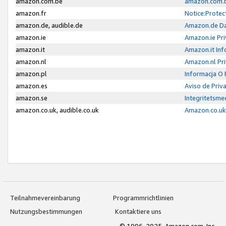
amazon.com.be
amazon.com.b
amazon.fr
Notice:Protec
amazon.de, audible.de
Amazon.de Da
amazon.ie
Amazon.ie Pri
amazon.it
Amazon.it Inf
amazon.nl
Amazon.nl Pri
amazon.pl
Informacja O
amazon.es
Aviso de Priv
amazon.se
Integritetsm
amazon.co.uk, audible.co.uk
Amazon.co.uk 
Teilnahmevereinbarung
Programmrichtlinien
Nutzungsbestimmungen
Kontaktiere uns