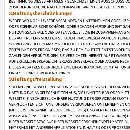
BESTIMMUNG DIESES ARTIKELS 7 BEGRÜNDET EINEN AUSSCHLUSS 
ZUSICHERUNGEN, DIE NACH DEN ANWENDBAREN GESETZLICHEN BE
8.Haftungsbeschränkungen
WEDER WIR NOCH UNSERE VERBUNDENEN UNTERNEHMEN ODER LIZEN
ODER EXEMPLARISCHE SCHÄDEN ODER SCHÄDEN AUFGRUND ENTGANG
NUTZUNGSAUSFALL ODER DATENVERLUST, DIE IM ZUSAMMENHANG MI
DES AUFTRETENS SOLCHER SCHÄDEN HINGEWIESEN WURDEN. FERN
SERVICEANGEBOTEN MAXIMAL DER HÖHE DES GESAMTBETRAGS DER 
ZEITPUNKT DES EREIGNISSES, DAS ZU DEM ZULETZT ENTSTANDENE
ZAHLENDEN VERGÜTUNGEN. SIE VERZICHTEN HIERMIT AUF ETWAIGE 
AUF ERFÜLLUNGSKLAGE, UNTERLASSUNGSKLAGE ODER ANDERE RECHT
DIESES ABSATZES BEGRÜNDET EINE EINSCHRÄNKUNG VON HAFTUNG
EINGESCHRÄNKT WERDEN KÖNNEN.
9.Haftungsfreistellung
SOFERN UND SOWEIT EIN HAFTUNGSAUSSCHLUSS NACH DEN ANWENDB
HAFTUNG FÜR ANGELEGENHEITEN AUS, DIE UNMITTELBAR ODER MITT
WEBSITE (EINSCHLIESSLICH IHRER NUTZUNG DER SERVICEANGEBOTE)
VERPFLICHTEN SICH, UNS, UNSERE VERBUNDENEN UNTERNEHMEN UN
(OFFICERS), ORGANMITGLIEDER (DIRECTORS) UND VERTRETER VON 
AUSLAGEN (EINSCHLIESSLICH ANGEMESSENER ANWALTSGEBÜHREN) FR
IHRER WEBSITE BZW. AUF IHRER WEBSITE ERSCHEINENDEM MATERIAL
MATERIALS MIT ANDEREN APPLIKATIONEN, INHALTEN ODER PROZESSE