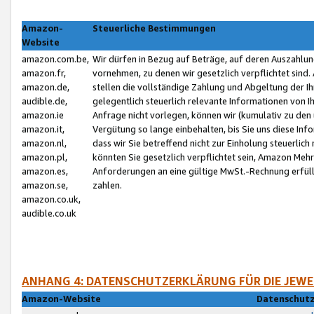
Amazon-
Steuerliche Bestimmungen
Website
amazon.com.be,
Wir dürfen in Bezug auf Beträge, auf deren Auszahlun
amazon.fr,
vornehmen, zu denen wir gesetzlich verpflichtet sind
amazon.de,
stellen die vollständige Zahlung und Abgeltung der 
audible.de,
gelegentlich steuerlich relevante Informationen von I
amazon.ie
Anfrage nicht vorlegen, können wir (kumulativ zu de
amazon.it,
Vergütung so lange einbehalten, bis Sie uns diese Inf
amazon.nl,
dass wir Sie betreffend nicht zur Einholung steuerlich 
amazon.pl,
könnten Sie gesetzlich verpflichtet sein, Amazon Meh
amazon.es,
Anforderungen an eine gültige MwSt.-Rechnung erfüllt
amazon.se,
zahlen.
amazon.co.uk,
audible.co.uk
ANHANG 4: DATENSCHUTZERKLÄRUNG FÜR DIE JEWE
Amazon-Website
Datenschutz