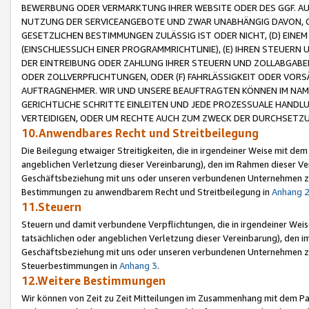
BEWERBUNG ODER VERMARKTUNG IHRER WEBSITE ODER DES GGF. AUF 
NUTZUNG DER SERVICEANGEBOTE UND ZWAR UNABHÄNGIG DAVON, O
GESETZLICHEN BESTIMMUNGEN ZULÄSSIG IST ODER NICHT, (D) EINE
(EINSCHLIESSLICH EINER PROGRAMMRICHTLINIE), (E) IHREN STEUER
DER EINTREIBUNG ODER ZAHLUNG IHRER STEUERN UND ZOLLABGAB
ODER ZOLLVERPFLICHTUNGEN, ODER (F) FAHRLÄSSIGKEIT ODER VORS
AUFTRAGNEHMER. WIR UND UNSERE BEAUFTRAGTEN KÖNNEN IM NAME
GERICHTLICHE SCHRITTE EINLEITEN UND JEDE PROZESSUALE HAND
VERTEIDIGEN, ODER UM RECHTE AUCH ZUM ZWECK DER DURCHSETZU
10.Anwendbares Recht und Streitbeilegung
Die Beilegung etwaiger Streitigkeiten, die in irgendeiner Weise mit de
angeblichen Verletzung dieser Vereinbarung), den im Rahmen dieser Ve
Geschäftsbeziehung mit uns oder unseren verbundenen Unternehmen zu
Bestimmungen zu anwendbarem Recht und Streitbeilegung in
Anhang 
11.Steuern
Steuern und damit verbundene Verpflichtungen, die in irgendeiner Wei
tatsächlichen oder angeblichen Verletzung dieser Vereinbarung), den 
Geschäftsbeziehung mit uns oder unseren verbundenen Unternehmen z
Steuerbestimmungen in
Anhang 3
.
12.Weitere Bestimmungen
Wir können von Zeit zu Zeit Mitteilungen im Zusammenhang mit dem Par