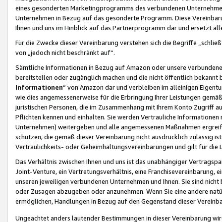
eines gesonderten Marketingprogramms des verbundenen Unternehmens
Unternehmen in Bezug auf das gesonderte Programm. Diese Vereinbarung
Ihnen und uns im Hinblick auf das Partnerprogramm dar und ersetzt al
Für die Zwecke dieser Vereinbarung verstehen sich die Begriffe „schließ
von „jedoch nicht beschränkt auf“.
Sämtliche Informationen in Bezug auf Amazon oder unsere verbunde
bereitstellen oder zugänglich machen und die nicht öffentlich bekannt bz
Informationen
“ von Amazon dar und verbleiben im alleinigen Eigent
wie dies angemessenerweise für die Erbringung Ihrer Leistungen gemäß d
juristischen Personen, die im Zusammenhang mit Ihrem Konto Zugriff au
Pflichten kennen und einhalten. Sie werden Vertrauliche Informationen 
Unternehmen) weitergeben und alle angemessenen Maßnahmen ergreifen
schützen, die gemäß dieser Vereinbarung nicht ausdrücklich zulässig is
Vertraulichkeits- oder Geheimhaltungsvereinbarungen und gilt für die
Das Verhältnis zwischen Ihnen und uns ist das unabhängiger Vertragspa
Joint-Venture, ein Vertretungsverhältnis, eine Franchisevereinbarung, 
unseren jeweiligen verbundenen Unternehmen und Ihnen. Sie sind ni
oder Zusagen abzugeben oder anzunehmen. Wenn Sie eine andere natürli
ermöglichen, Handlungen in Bezug auf den Gegenstand dieser Vereinbar
Ungeachtet anders lautender Bestimmungen in dieser Vereinbarung wird