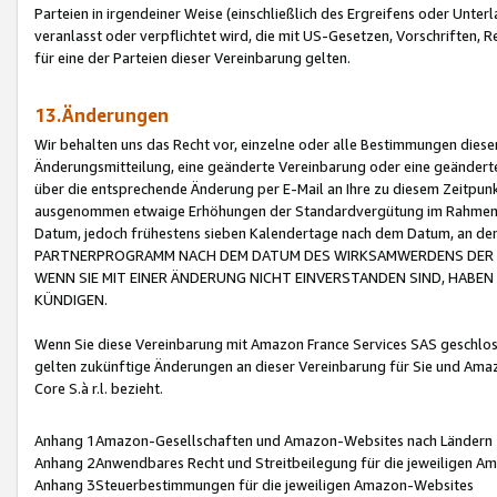
Parteien in irgendeiner Weise (einschließlich des Ergreifens oder Unt
veranlasst oder verpflichtet wird, die mit US-Gesetzen, Vorschriften,
für eine der Parteien dieser Vereinbarung gelten.
13.Änderungen
Wir behalten uns das Recht vor, einzelne oder alle Bestimmungen diese
Änderungsmitteilung, eine geänderte Vereinbarung oder eine geänderte 
über die entsprechende Änderung per E-Mail an Ihre zu diesem Zeitpun
ausgenommen etwaige Erhöhungen der Standardvergütung im Rahmen
Datum, jedoch frühestens sieben Kalendertage nach dem Datum, an de
PARTNERPROGRAMM NACH DEM DATUM DES WIRKSAMWERDENS DER Ä
WENN SIE MIT EINER ÄNDERUNG NICHT EINVERSTANDEN SIND, HABEN S
KÜNDIGEN.
Wenn Sie diese Vereinbarung mit Amazon France Services SAS geschlo
gelten zukünftige Änderungen an dieser Vereinbarung für Sie und Ama
Core S.à r.l. bezieht.
Anhang 1Amazon-Gesellschaften und Amazon-Websites nach Ländern
Anhang 2Anwendbares Recht und Streitbeilegung für die jeweiligen 
Anhang 3Steuerbestimmungen für die jeweiligen Amazon-Websites