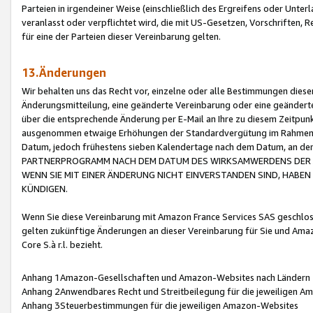
Parteien in irgendeiner Weise (einschließlich des Ergreifens oder Unt
veranlasst oder verpflichtet wird, die mit US-Gesetzen, Vorschriften,
für eine der Parteien dieser Vereinbarung gelten.
13.Änderungen
Wir behalten uns das Recht vor, einzelne oder alle Bestimmungen diese
Änderungsmitteilung, eine geänderte Vereinbarung oder eine geänderte 
über die entsprechende Änderung per E-Mail an Ihre zu diesem Zeitpun
ausgenommen etwaige Erhöhungen der Standardvergütung im Rahmen
Datum, jedoch frühestens sieben Kalendertage nach dem Datum, an de
PARTNERPROGRAMM NACH DEM DATUM DES WIRKSAMWERDENS DER Ä
WENN SIE MIT EINER ÄNDERUNG NICHT EINVERSTANDEN SIND, HABEN S
KÜNDIGEN.
Wenn Sie diese Vereinbarung mit Amazon France Services SAS geschlo
gelten zukünftige Änderungen an dieser Vereinbarung für Sie und Ama
Core S.à r.l. bezieht.
Anhang 1Amazon-Gesellschaften und Amazon-Websites nach Ländern
Anhang 2Anwendbares Recht und Streitbeilegung für die jeweiligen 
Anhang 3Steuerbestimmungen für die jeweiligen Amazon-Websites