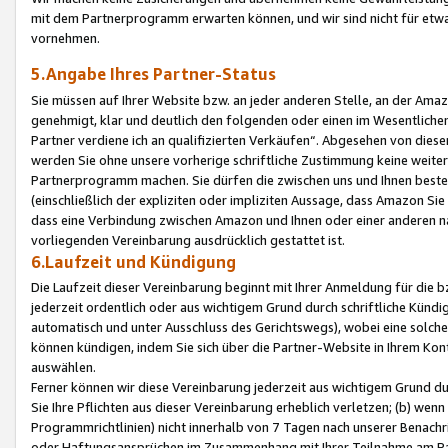
mit dem Partnerprogramm erwarten können, und wir sind nicht für etwa
vornehmen.
5.Angabe Ihres Partner-Status
Sie müssen auf Ihrer Website bzw. an jeder anderen Stelle, an der Am
genehmigt, klar und deutlich den folgenden oder einen im Wesentlichen
Partner verdiene ich an qualifizierten Verkäufen“. Abgesehen von die
werden Sie ohne unsere vorherige schriftliche Zustimmung keine weite
Partnerprogramm machen. Sie dürfen die zwischen uns und Ihnen best
(einschließlich der expliziten oder impliziten Aussage, dass Amazon Si
dass eine Verbindung zwischen Amazon und Ihnen oder einer anderen natü
vorliegenden Vereinbarung ausdrücklich gestattet ist.
6.Laufzeit und Kündigung
Die Laufzeit dieser Vereinbarung beginnt mit Ihrer Anmeldung für die 
jederzeit ordentlich oder aus wichtigem Grund durch schriftliche Kündi
automatisch und unter Ausschluss des Gerichtswegs), wobei eine solch
können kündigen, indem Sie sich über die Partner-Website in Ihrem Ko
auswählen.
Ferner können wir diese Vereinbarung jederzeit aus wichtigem Grund dur
Sie Ihre Pflichten aus dieser Vereinbarung erheblich verletzen; (b) wen
Programmrichtlinien) nicht innerhalb von 7 Tagen nach unserer Benachr
oder Haftungsansprüchen im Zusammenhang mit Ihrer Teilnahme am Pa