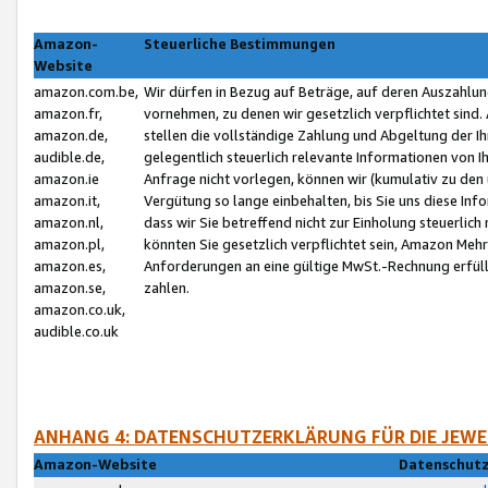
Amazon-
Steuerliche Bestimmungen
Website
amazon.com.be,
Wir dürfen in Bezug auf Beträge, auf deren Auszahlun
amazon.fr,
vornehmen, zu denen wir gesetzlich verpflichtet sind
amazon.de,
stellen die vollständige Zahlung und Abgeltung der 
audible.de,
gelegentlich steuerlich relevante Informationen von I
amazon.ie
Anfrage nicht vorlegen, können wir (kumulativ zu de
amazon.it,
Vergütung so lange einbehalten, bis Sie uns diese Inf
amazon.nl,
dass wir Sie betreffend nicht zur Einholung steuerlich 
amazon.pl,
könnten Sie gesetzlich verpflichtet sein, Amazon Meh
amazon.es,
Anforderungen an eine gültige MwSt.-Rechnung erfüllt
amazon.se,
zahlen.
amazon.co.uk,
audible.co.uk
ANHANG 4: DATENSCHUTZERKLÄRUNG FÜR DIE JEWE
Amazon-Website
Datenschutz