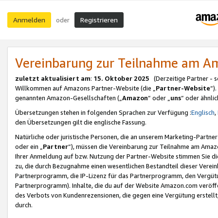
Anmelden
Registrieren
oder
Vereinbarung zur Teilnahme am 
zuletzt aktualisiert am
:
15. Oktober 2025
(Derzeitige Partner - 
Willkommen auf Amazons Partner-Website (die „
Partner-Website
“)
genannten Amazon-Gesellschaften („
Amazon
“ oder „
uns
“ oder ähnli
Übersetzungen stehen in folgenden Sprachen zur Verfügung :
Englisch
,
den Übersetzungen gilt die englische Fassung.
Natürliche oder juristische Personen, die an unserem Marketing-Partn
oder ein „
Partner
“), müssen die Vereinbarung zur Teilnahme am Ama
Ihrer Anmeldung auf bzw. Nutzung der Partner-Website stimmen Sie die
zu, die durch Bezugnahme einen wesentlichen Bestandteil dieser Verei
Partnerprogramm, die IP-Lizenz für das Partnerprogramm, den Vergütu
Partnerprogramm). Inhalte, die du auf der Website Amazon.com veröffe
des Verbots von Kundenrezensionen, die gegen eine Vergütung erstellt, 
durch.