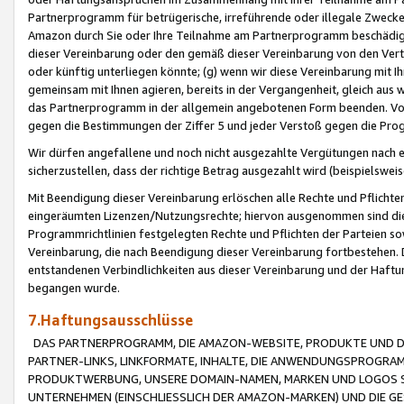
Partnerprogramm für betrügerische, irreführende oder illegale Zwecke
Amazon durch Sie oder Ihre Teilnahme am Partnerprogramm beschädig
dieser Vereinbarung oder den gemäß dieser Vereinbarung von den Vertr
oder künftig unterliegen könnte; (g) wenn wir diese Vereinbarung mit I
gemeinsam mit Ihnen agieren, bereits in der Vergangenheit, gleich aus
das Partnerprogramm in der allgemein angebotenen Form beenden. Vors
gegen die Bestimmungen der Ziffer 5 und jeder Verstoß gegen die Prog
Wir dürfen angefallene und noch nicht ausgezahlte Vergütungen nach 
sicherzustellen, dass der richtige Betrag ausgezahlt wird (beispielsw
Mit Beendigung dieser Vereinbarung erlöschen alle Rechte und Pflichte
eingeräumten Lizenzen/Nutzungsrechte; hiervon ausgenommen sind die in 
Programmrichtlinien festgelegten Rechte und Pflichten der Parteien sow
Vereinbarung, die nach Beendigung dieser Vereinbarung fortbestehen. D
entstandenen Verbindlichkeiten aus dieser Vereinbarung und der Haft
begangen wurde.
7.Haftungsausschlüsse
DAS PARTNERPROGRAMM, DIE AMAZON-WEBSITE, PRODUKTE UND DI
PARTNER-LINKS, LINKFORMATE, INHALTE, DIE ANWENDUNGSPROGR
PRODUKTWERBUNG, UNSERE DOMAIN-NAMEN, MARKEN UND LOGOS S
UNTERNEHMEN (EINSCHLIESSLICH DER AMAZON-MARKEN) UND DIE GE