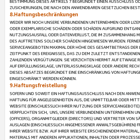
BESTIMMUNG DIESES ARTIKELS 7 BEGRÜNDET EINEN AUSSCHLUSS 
ZUSICHERUNGEN, DIE NACH DEN ANWENDBAREN GESETZLICHEN BE
8.Haftungsbeschränkungen
WEDER WIR NOCH UNSERE VERBUNDENEN UNTERNEHMEN ODER LIZEN
ODER EXEMPLARISCHE SCHÄDEN ODER SCHÄDEN AUFGRUND ENTGANG
NUTZUNGSAUSFALL ODER DATENVERLUST, DIE IM ZUSAMMENHANG MI
DES AUFTRETENS SOLCHER SCHÄDEN HINGEWIESEN WURDEN. FERN
SERVICEANGEBOTEN MAXIMAL DER HÖHE DES GESAMTBETRAGS DER 
ZEITPUNKT DES EREIGNISSES, DAS ZU DEM ZULETZT ENTSTANDENE
ZAHLENDEN VERGÜTUNGEN. SIE VERZICHTEN HIERMIT AUF ETWAIGE 
AUF ERFÜLLUNGSKLAGE, UNTERLASSUNGSKLAGE ODER ANDERE RECHT
DIESES ABSATZES BEGRÜNDET EINE EINSCHRÄNKUNG VON HAFTUNG
EINGESCHRÄNKT WERDEN KÖNNEN.
9.Haftungsfreistellung
SOFERN UND SOWEIT EIN HAFTUNGSAUSSCHLUSS NACH DEN ANWENDB
HAFTUNG FÜR ANGELEGENHEITEN AUS, DIE UNMITTELBAR ODER MITT
WEBSITE (EINSCHLIESSLICH IHRER NUTZUNG DER SERVICEANGEBOTE)
VERPFLICHTEN SICH, UNS, UNSERE VERBUNDENEN UNTERNEHMEN UN
(OFFICERS), ORGANMITGLIEDER (DIRECTORS) UND VERTRETER VON 
AUSLAGEN (EINSCHLIESSLICH ANGEMESSENER ANWALTSGEBÜHREN) FR
IHRER WEBSITE BZW. AUF IHRER WEBSITE ERSCHEINENDEM MATERIAL
MATERIALS MIT ANDEREN APPLIKATIONEN, INHALTEN ODER PROZESSE