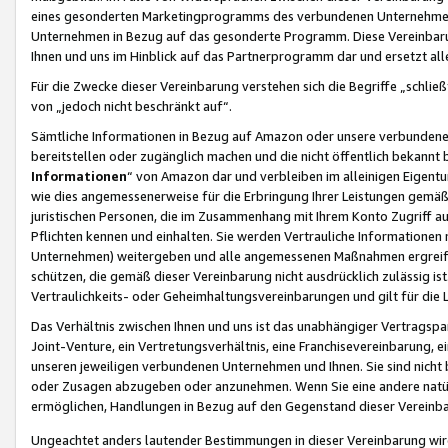
eines gesonderten Marketingprogramms des verbundenen Unternehmens
Unternehmen in Bezug auf das gesonderte Programm. Diese Vereinbarung
Ihnen und uns im Hinblick auf das Partnerprogramm dar und ersetzt al
Für die Zwecke dieser Vereinbarung verstehen sich die Begriffe „schließ
von „jedoch nicht beschränkt auf“.
Sämtliche Informationen in Bezug auf Amazon oder unsere verbunde
bereitstellen oder zugänglich machen und die nicht öffentlich bekannt bz
Informationen
“ von Amazon dar und verbleiben im alleinigen Eigent
wie dies angemessenerweise für die Erbringung Ihrer Leistungen gemäß d
juristischen Personen, die im Zusammenhang mit Ihrem Konto Zugriff au
Pflichten kennen und einhalten. Sie werden Vertrauliche Informationen 
Unternehmen) weitergeben und alle angemessenen Maßnahmen ergreifen
schützen, die gemäß dieser Vereinbarung nicht ausdrücklich zulässig is
Vertraulichkeits- oder Geheimhaltungsvereinbarungen und gilt für die
Das Verhältnis zwischen Ihnen und uns ist das unabhängiger Vertragspa
Joint-Venture, ein Vertretungsverhältnis, eine Franchisevereinbarung, 
unseren jeweiligen verbundenen Unternehmen und Ihnen. Sie sind ni
oder Zusagen abzugeben oder anzunehmen. Wenn Sie eine andere natürli
ermöglichen, Handlungen in Bezug auf den Gegenstand dieser Vereinbar
Ungeachtet anders lautender Bestimmungen in dieser Vereinbarung wird