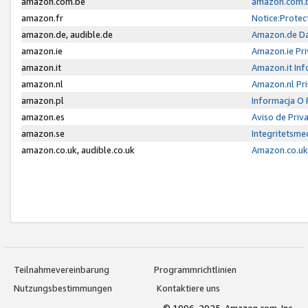
amazon.com.be
amazon.com.b
amazon.fr
Notice:Protec
amazon.de, audible.de
Amazon.de Da
amazon.ie
Amazon.ie Pri
amazon.it
Amazon.it Inf
amazon.nl
Amazon.nl Pri
amazon.pl
Informacja O
amazon.es
Aviso de Priv
amazon.se
Integritetsm
amazon.co.uk, audible.co.uk
Amazon.co.uk 
Teilnahmevereinbarung
Programmrichtlinien
Nutzungsbestimmungen
Kontaktiere uns