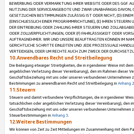
BEWERBUNG ODER VERMARKTUNG IHRER WEBSITE ODER DES GGF. AUF 
NUTZUNG DER SERVICEANGEBOTE UND ZWAR UNABHÄNGIG DAVON, O
GESETZLICHEN BESTIMMUNGEN ZULÄSSIG IST ODER NICHT, (D) EINE
(EINSCHLIESSLICH EINER PROGRAMMRICHTLINIE), (E) IHREN STEUER
DER EINTREIBUNG ODER ZAHLUNG IHRER STEUERN UND ZOLLABGAB
ODER ZOLLVERPFLICHTUNGEN, ODER (F) FAHRLÄSSIGKEIT ODER VORS
AUFTRAGNEHMER. WIR UND UNSERE BEAUFTRAGTEN KÖNNEN IM NAME
GERICHTLICHE SCHRITTE EINLEITEN UND JEDE PROZESSUALE HAND
VERTEIDIGEN, ODER UM RECHTE AUCH ZUM ZWECK DER DURCHSETZU
10.Anwendbares Recht und Streitbeilegung
Die Beilegung etwaiger Streitigkeiten, die in irgendeiner Weise mit de
angeblichen Verletzung dieser Vereinbarung), den im Rahmen dieser Ve
Geschäftsbeziehung mit uns oder unseren verbundenen Unternehmen zu
Bestimmungen zu anwendbarem Recht und Streitbeilegung in
Anhang 
11.Steuern
Steuern und damit verbundene Verpflichtungen, die in irgendeiner Wei
tatsächlichen oder angeblichen Verletzung dieser Vereinbarung), den 
Geschäftsbeziehung mit uns oder unseren verbundenen Unternehmen z
Steuerbestimmungen in
Anhang 3
.
12.Weitere Bestimmungen
Wir können von Zeit zu Zeit Mitteilungen im Zusammenhang mit dem Par