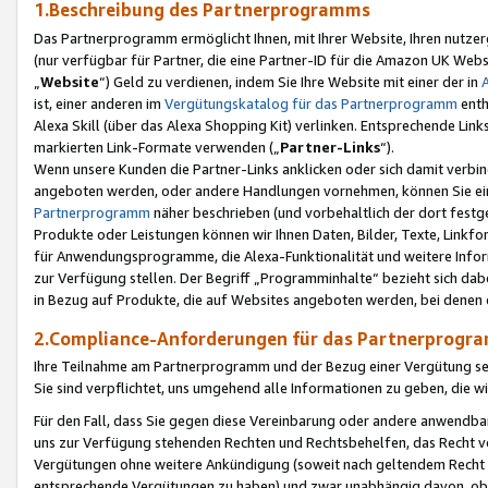
1.Beschreibung des Partnerprogramms
Das Partnerprogramm ermöglicht Ihnen, mit Ihrer Website, Ihren nutzer
(nur verfügbar für Partner, die eine Partner-ID für die Amazon UK We
„
Website
“) Geld zu verdienen, indem Sie Ihre Website mit einer der in
ist, einer anderen im
Vergütungskatalog für das Partnerprogramm
enth
Alexa Skill (über das Alexa Shopping Kit) verlinken. Entsprechende Lin
markierten Link-Formate verwenden („
Partner-Links
“).
Wenn unsere Kunden die Partner-Links anklicken oder sich damit verbi
angeboten werden, oder andere Handlungen vornehmen, können Sie eine
Partnerprogramm
näher beschrieben (und vorbehaltlich der dort festg
Produkte oder Leistungen können wir Ihnen Daten, Bilder, Texte, Linkfo
für Anwendungsprogramme, die Alexa-Funktionalität und weitere Inf
zur Verfügung stellen. Der Begriff „Programminhalte“ bezieht sich dabe
in Bezug auf Produkte, die auf Websites angeboten werden, bei denen 
2.Compliance-Anforderungen für das Partnerprog
Ihre Teilnahme am Partnerprogramm und der Bezug einer Vergütung setz
Sie sind verpflichtet, uns umgehend alle Informationen zu geben, die w
Für den Fall, dass Sie gegen diese Vereinbarung oder andere anwendba
uns zur Verfügung stehenden Rechten und Rechtsbehelfen, das Recht vo
Vergütungen ohne weitere Ankündigung (soweit nach geltendem Recht z
entsprechende Vergütungen zu haben) und zwar unabhängig davon, ob 