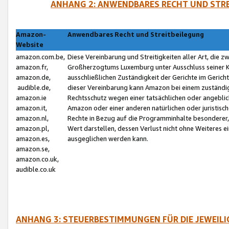
ANHANG 2: ANWENDBARES RECHT UND STRE
Amazon-
Anwendbares Recht und Streitbeilegung
Website
amazon.com.be,
Diese Vereinbarung und Streitigkeiten aller Art, die 
amazon.fr,
Großherzogtums Luxemburg unter Ausschluss seiner Kol
amazon.de,
ausschließlichen Zuständigkeit der Gerichte im Geri
audible.de,
dieser Vereinbarung kann Amazon bei einem zuständig
amazon.ie
Rechtsschutz wegen einer tatsächlichen oder angebli
amazon.it,
Amazon oder einer anderen natürlichen oder juristisc
amazon.nl,
Rechte in Bezug auf die Programminhalte besonderer,
amazon.pl,
Wert darstellen, dessen Verlust nicht ohne Weiteres e
amazon.es,
ausgeglichen werden kann.
amazon.se,
amazon.co.uk,
audible.co.uk
ANHANG 3: STEUERBESTIMMUNGEN FÜR DIE JEWEIL