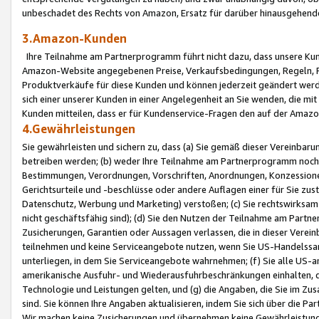
unbeschadet des Rechts von Amazon, Ersatz für darüber hinausgehen
3.Amazon-Kunden
Ihre Teilnahme am Partnerprogramm führt nicht dazu, dass unsere Kun
Amazon-Website angegebenen Preise, Verkaufsbedingungen, Regeln, Ri
Produktverkäufe für diese Kunden und können jederzeit geändert werde
sich einer unserer Kunden in einer Angelegenheit an Sie wenden, die 
Kunden mitteilen, dass er für Kundenservice-Fragen den auf der Ama
4.Gewährleistungen
Sie gewährleisten und sichern zu, dass (a) Sie gemäß dieser Vereinba
betreiben werden; (b) weder Ihre Teilnahme am Partnerprogramm noch d
Bestimmungen, Verordnungen, Vorschriften, Anordnungen, Konzessionen,
Gerichtsurteile und -beschlüsse oder andere Auflagen einer für Sie zu
Datenschutz, Werbung und Marketing) verstoßen; (c) Sie rechtswirksam 
nicht geschäftsfähig sind); (d) Sie den Nutzen der Teilnahme am Partne
Zusicherungen, Garantien oder Aussagen verlassen, die in dieser Verein
teilnehmen und keine Serviceangebote nutzen, wenn Sie US-Handelssa
unterliegen, in dem Sie Serviceangebote wahrnehmen; (f) Sie alle US
amerikanische Ausfuhr- und Wiederausfuhrbeschränkungen einhalten, 
Technologie und Leistungen gelten, und (g) die Angaben, die Sie im 
sind. Sie können Ihre Angaben aktualisieren, indem Sie sich über die 
Wir machen keine Zusicherungen und übernehmen keine Gewährleistun