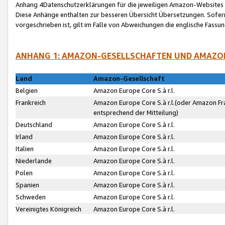
Anhang 4Datenschutzerklärungen für die jeweiligen Amazon-Websites
Diese Anhänge enthalten zur besseren Übersicht Übersetzungen. Sofe
vorgeschrieben ist, gilt im Falle von Abweichungen die englische Fass
ANHANG 1: AMAZON-GESELLSCHAFTEN UND AMAZO
Land
Amazon-Gesellschaft
Belgien
Amazon Europe Core S.à r.l.
Frankreich
Amazon Europe Core S.à r.l.(oder Amazon Fr
entsprechend der Mitteilung)
Deutschland
Amazon Europe Core S.à r.l.
Irland
Amazon Europe Core S.à r.l.
Italien
Amazon Europe Core S.à r.l.
Niederlande
Amazon Europe Core S.à r.l.
Polen
Amazon Europe Core S.à r.l.
Spanien
Amazon Europe Core S.à r.l.
Schweden
Amazon Europe Core S.à r.l.
Vereinigtes Königreich
Amazon Europe Core S.à r.l.