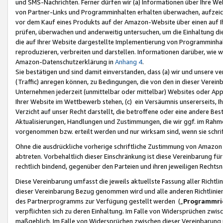
und SMS-Nachrichten. Ferner dürfen wir (a) Informationen über Ihre We
von Partner-Links und Programminhalten erhalten überwachen, aufzei
vor dem Kauf eines Produkts auf der Amazon-Website über einen auf Ih
prüfen, überwachen und anderweitig untersuchen, um die Einhaltung dies
die auf Ihrer Website dargestellte Implementierung von Programminhalt
reproduzieren, verbreiten und darstellen. Informationen darüber, wie w
Amazon-Datenschutzerklärung in
Anhang 4
.
Sie bestätigen und sind damit einverstanden, dass (a) wir und unsere 
(Traffic) anregen können, zu Bedingungen, die von den in dieser Vere
Unternehmen jederzeit (unmittelbar oder mittelbar) Websites oder Appl
Ihrer Website im Wettbewerb stehen, (c) ein Versäumnis unsererseits, I
Verzicht auf unser Recht darstellt, die betroffene oder eine andere B
Aktualisierungen, Handlungen und Zustimmungen, die wir ggf. im Rahme
vorgenommen bzw. erteilt werden und nur wirksam sind, wenn sie schri
Ohne die ausdrückliche vorherige schriftliche Zustimmung von Amazon
abtreten. Vorbehaltlich dieser Einschränkung ist diese Vereinbarung f
rechtlich bindend, gegenüber den Parteien und ihren jeweiligen Rech
Diese Vereinbarung umfasst die jeweils aktuellste Fassung aller Richtli
dieser Vereinbarung Bezug genommen wird und alle anderen Richtlinie
des Partnerprogramms zur Verfügung gestellt werden („
Programmric
verpflichten sich zu deren Einhaltung. Im Falle von Widersprüchen zwi
maßgeblich. Im Falle von Widersprüchen zwischen dieser Vereinbarun