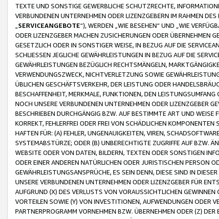
TEXTE UND SONSTIGE GEWERBLICHE SCHUTZRECHTE, INFORMATIONE
VERBUNDENEN UNTERNEHMEN ODER LIZENZGEBERN IM RAHMEN DES
„
SERVICEANGEBOTE
“), WERDEN „WIE BESEHEN“ UND „WIE VERFÜ
ODER LIZENZGEBER MACHEN ZUSICHERUNGEN ODER ÜBERNEHMEN GEW
GESETZLICH ODER IN SONSTIGER WEISE, IN BEZUG AUF DIE SERVI
SCHLIESSEN JEGLICHE GEWÄHRLEISTUNGEN IN BEZUG AUF DIE SERVI
GEWÄHRLEISTUNGEN BEZÜGLICH RECHTSMÄNGELN, MARKTGÄNGIGKEIT
VERWENDUNGSZWECK, NICHTVERLETZUNG SOWIE GEWÄHRLEISTUNGEN 
ÜBLICHEN GESCHÄFTSVERKEHR, DER LEISTUNG ODER HANDELSBRÄUCH
BESCHAFFENHEIT, MERKMALE, FUNKTIONEN, DEN LEISTUNGSUMFANG 
NOCH UNSERE VERBUNDENEN UNTERNEHMEN ODER LIZENZGEBER GEWÄ
BESCHRIEBEN DURCHGÄNGIG BZW. AUF BESTIMMTE ART UND WEISE
KORREKT, FEHLERFREI ODER FREI VON SCHÄDLICHEN KOMPONENTEN
HAFTEN FÜR: (A) FEHLER, UNGENAUIGKEITEN, VIREN, SCHADSOFTW
SYSTEMABSTÜRZE; ODER (B) UNBERECHTIGTE ZUGRIFFE AUF BZW. 
WEBSITE ODER VON DATEN, BILDERN, TEXTEN ODER SONSTIGEN INF
ODER EINER ANDEREN NATÜRLICHEN ODER JURISTISCHEN PERSON OD
GEWÄHRLEISTUNGSANSPRÜCHE, ES SEIN DENN, DIESE SIND IN DIES
UNSERE VERBUNDENEN UNTERNEHMEN ODER LIZENZGEBER FÜR EN
AUFGRUND (X) DES VERLUSTS VON VORAUSSICHTLICHEN GEWINNEN
VORTEILEN SOWIE (Y) VON INVESTITIONEN, AUFWENDUNGEN ODER VE
PARTNERPROGRAMM VORNEHMEN BZW. ÜBERNEHMEN ODER (Z) DER 