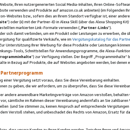
ebsite, Ihren nutzergenerierten Social Media-Inhalten, Ihren Online-Softwar
ebsite verwenden und Produkte auf amazon.co.uk anbieten) (im Folgenden Ihr
-Websites bzw., sofern dies an Ihrem Standort verfügbar ist, einer ander
ite
“) oder (ii) mit der Partner-ID in Alexa Skill (über das Alexa Shopping Ki
estellten markierten Link-Formate verwenden („
Partner-Links
“).
oder sich damit verbinden, um ein Produkt oder Leistungen zu erwerben, di
gütung für qualifizierte Verkäufe, wie im
Vergütungskatalog für das Part
Zur Unterstützung Ihrer Werbung für diese Produkte oder Leistungen können w
linkungs-Tools, Schnittstellen für Anwendungsprogramme, die Alexa-Funktion
Programminhalte
“) zur Verfügung stellen. Der Begriff „Programminhalte“ be
halte in Bezug auf Produkte, die auf Websites angeboten werden, bei denen 
as Partnerprogramm
einer Vergütung setzt voraus, dass Sie diese Vereinbarung einhalten.
ionen zu geben, die wir anfordern, um zu überprüfen, dass Sie diese Vereinba
oder andere anwendbare Marketingverträge von Amazon verstoßen, behalten w
 vor, sämtliche im Rahmen dieser Vereinbarung andernfalls an Sie zahlbare
tellen (und Sie stimmen zu, keinen Anspruch auf entsprechende Vergütungen
 dem Verstoß stehen, und unbeschadet des Rechts von Amazon, Ersatz für 
azu, dass unsere Kunden zu Ihren Kunden werden. Zwischen Ihnen und Amaz