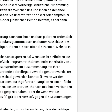
ohne unsere vorherige schriftliche Zustimmung
ürfen die zwischen uns und Ihnen bestehende
mazon Sie unterstützt, sponsert oder empfiehlt)
oder juristischen Person besteht, es sei denn,
arung kann von Ihnen und uns jederzeit ordentlich
t zulässig automatisch und unter Ausschluss des
gen, indem Sie sich über die Partner-Website in
hr Konto sperren: (a) wenn Sie Ihre Pflichten aus
eßlich Programmrichtlinien) nicht innerhalb von 7
ngsansprüchen im Zusammenhang mit Ihrer
ührende oder illegale Zwecke genutzt wurde; (e)
eschädigt werden könnte; (f) wenn wir der
rteien durchgeführten Tätigkeiten einer Pflicht
nen, die unserer Ansicht nach mit Ihnen verbunden
nto gesperrt haben) oder (h) wenn wir das
 (a) gilt jeder Verstoß gegen die Bestimmungen
ehalten, um sicherzustellen, dass der richtige