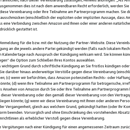
usgenommen dies ist nach dem anwendbaren Recht erforderlich, werden Sie 
f diese Vereinbarung oder Ihre Teilnahme am Partnerprogramm machen. Sie d
usschmücken (einschließlich der expliziten oder impliziten Aussage, dass A
 eine Verbindung zwischen Amazon und Ihnen oder einer anderen natürlichen 
rücklich gestattet ist.
r Anmeldung für die bzw. mit der Nutzung der Partner-Website. Diese Vereinb
gung an die jeweils andere Partei gekündigt werden (falls nach lokalem Rech
n Kalendertage nach Ausspruch der Kündigung wirksam wird. Sie können kündi
ngen“ die Option zum Schließen Ihres Kontos auswählen.
 wichtigem Grund durch schriftliche Kündigung an Sie fristlos kündigen oder I
 Sie darüber hinaus anderweitige Verstöße gegen diese Vereinbarung (einschli
ben; (c) wenn wir befürchten, dass Amazon potenziellen Rechts- oder Haftu
nnte; (d) wenn Ihre Teilnahme am Partnerprogramm für betrügerische, irref
das Ansehen von Amazon durch Sie oder Ihre Teilnahme am Partnerprogramm b
ieser Vereinbarung oder den gemäß dieser Vereinbarung von den Vertragspa
liegen könnte; (g) wenn wir diese Vereinbarung mit Ihnen oder anderen Perso
 der Vergangenheit, gleich aus welchem Grund, gekündigt hatten (oder Ihr Ko
rm beenden. Vorsorglich und ohne Einschränkung des vorstehenden Absatzes
richtlinien als erheblicher Verstoß gegen diese Vereinbarung.
e Vergütungen nach einer Kündigung für einen angemessenen Zeitraum zurückb