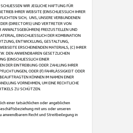
CHLIESSEN WIR JEGLICHE HAFTUNG FÜR
TRIEB IHRER WEBSITE (EINSCHLIESSLICH IHRER
FLICHTEN SICH, UNS, UNSERE VERBUNDENEN
EDER (DIRECTORS) UND VERTRETER VON
R ANWALTSGEBÜHREN) FREIZUSTELLEN UND
ATERIAL, EINSCHLIESSLICH DER KOMBINATION
NUTZUNG, ENTWICKLUNG, GESTALTUNG,
EBSEITE ERSCHEINENDEN MATERIALS, (C) IHRER
ZW. DEN ANWENDBAREN GESETZLICHEN
NG (EINSCHLIESSLICH EINER
BEN DER EINTREIBUNG ODER ZAHLUNG IHRER
LICHTUNGEN, ODER (F) FAHRLÄSSIGKEIT ODER
 BEAUFTRAGTEN KÖNNEN IM NAMEN EINER
HANDLUNG VORNEHMEN, UM EINE RECHTLICHE
TIKELS ZU SCHÜTZEN.
ich einer tatsächlichen oder angeblichen
Geschäftsbeziehung mit uns oder unseren
u anwendbarem Recht und Streitbeilegung in