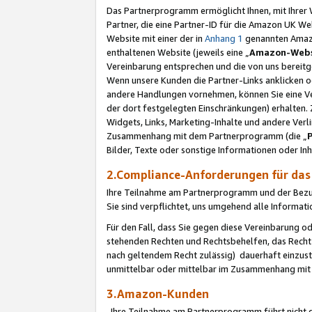
Das Partnerprogramm ermöglicht Ihnen, mit Ihrer W
Partner, die eine Partner-ID für die Amazon UK W
Website mit einer der in
Anhang 1
genannten Amazon
enthaltenen Website (jeweils eine „
Amazon-Webs
Vereinbarung entsprechen und die von uns bereitg
Wenn unsere Kunden die Partner-Links anklicken 
andere Handlungen vornehmen, können Sie eine Ver
der dort festgelegten Einschränkungen) erhalten. 
Widgets, Links, Marketing-Inhalte und andere Ver
Zusammenhang mit dem Partnerprogramm (die „
Bilder, Texte oder sonstige Informationen oder In
2.Compliance-Anforderungen für d
Ihre Teilnahme am Partnerprogramm und der Bezug 
Sie sind verpflichtet, uns umgehend alle Informat
Für den Fall, dass Sie gegen diese Vereinbarung 
stehenden Rechten und Rechtsbehelfen, das Recht
nach geltendem Recht zulässig) dauerhaft einzus
unmittelbar oder mittelbar im Zusammenhang mit
3.Amazon-Kunden
Ihre Teilnahme am Partnerprogramm führt nicht d