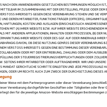
 NACH DEN ANWENDBAREN GESETZLICHEN BESTIMMUNGEN MÖGLICH IST, S
MITTELBAR IM ZUSAMMENHANG MIT DER ERSTELLUNG, PFLEGE ODER DEM BE
ERSTOSS IHRERSEITS GEGEN DIESE VEREINBARUNG STEHEN UND SIE VERP
UND DEREN MITARBEITER, FUNKTIONSTRÄGER (OFFICERS), ORGANMITGLI
N, HAFTUNGEN, KOSTEN UND AUSLAGEN (EINSCHLIESSLICH ANGEMESSENE
HEN MIT (A) IHRER WEBSITE BZW. AUF IHRER WEBSITE ERSCHEINENDEM M
LS MIT ANDEREN APPLIKATIONEN, INHALTEN ODER PROZESSEN, (B) DER 
RMARKTUNG IHRER WEBSITE ODER DES GGF. AUF ODER INNERHALB IHRER W
ABHÄNGIG DAVON, OB DIESE NUTZUNG GEMÄSS DIESER VEREINBARUNG B
EINEM VERSTOSS IHRERSEITS GEGEN EINE BESTIMMUNG DIESER VEREINBARU
D ZOLLABGABEN ODER MIT DER EINTREIBUNG, ZAHLUNG ODER DEM AUSBLEI
FÜLLUNG DER STEUERREGISTRIERUNGSVERPFLICHTUNGEN ODER ZOLLVERPF
W. SEITENS IHRER MITARBEITER ODER AUFTRAGNEHMER. WIR UND UNSERE
ES MANDAT GERICHTLICHE SCHRITTE EINLEITEN UND JEDE PROZESSUALE 
GEN, ODER UM RECHTE AUCH ZUM ZWECK DER DURCHSETZUNG DIESES AR
ilegung
endeiner Weise mit dem Partnerprogramm oder dieser Vereinbarung (einschließl
ieser Vereinbarung durchgeführten Geschäften oder Tätigkeiten oder Ihrer 
iegt den für die jeweilige Amazon-Website einschlägigen Bestimmungen z