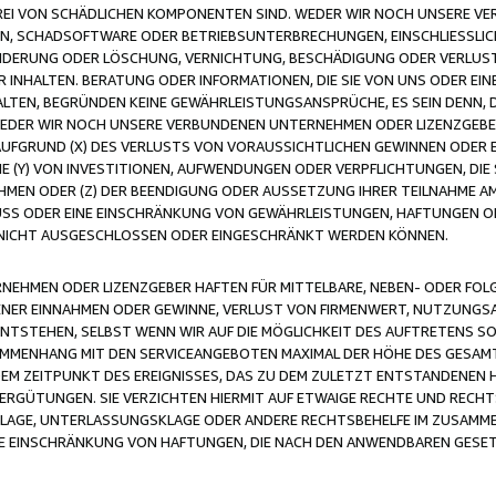
FREI VON SCHÄDLICHEN KOMPONENTEN SIND. WEDER WIR NOCH UNSERE 
VIREN, SCHADSOFTWARE ODER BETRIEBSUNTERBRECHUNGEN, EINSCHLIESSL
ÄNDERUNG ODER LÖSCHUNG, VERNICHTUNG, BESCHÄDIGUNG ODER VERLUST 
INHALTEN. BERATUNG ODER INFORMATIONEN, DIE SIE VON UNS ODER EIN
LTEN, BEGRÜNDEN KEINE GEWÄHRLEISTUNGSANSPRÜCHE, ES SEIN DENN, DI
WEDER WIR NOCH UNSERE VERBUNDENEN UNTERNEHMEN ODER LIZENZGEBE
FGRUND (X) DES VERLUSTS VON VORAUSSICHTLICHEN GEWINNEN ODER 
 (Y) VON INVESTITIONEN, AUFWENDUNGEN ODER VERPFLICHTUNGEN, DIE 
EN ODER (Z) DER BEENDIGUNG ODER AUSSETZUNG IHRER TEILNAHME A
LUSS ODER EINE EINSCHRÄNKUNG VON GEWÄHRLEISTUNGEN, HAFTUNGEN O
NICHT AUSGESCHLOSSEN ODER EINGESCHRÄNKT WERDEN KÖNNEN.
EHMEN ODER LIZENZGEBER HAFTEN FÜR MITTELBARE, NEBEN- ODER FOL
R EINNAHMEN ODER GEWINNE, VERLUST VON FIRMENWERT, NUTZUNGSAU
TSTEHEN, SELBST WENN WIR AUF DIE MÖGLICHKEIT DES AUFTRETENS S
MENHANG MIT DEN SERVICEANGEBOTEN MAXIMAL DER HÖHE DES GESAMT
M ZEITPUNKT DES EREIGNISSES, DAS ZU DEM ZULETZT ENTSTANDENEN 
ERGÜTUNGEN. SIE VERZICHTEN HIERMIT AUF ETWAIGE RECHTE UND RECHT
KLAGE, UNTERLASSUNGSKLAGE ODER ANDERE RECHTSBEHELFE IM ZUSAMME
NE EINSCHRÄNKUNG VON HAFTUNGEN, DIE NACH DEN ANWENDBAREN GESE