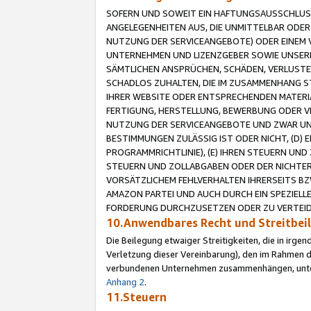
SOFERN UND SOWEIT EIN HAFTUNGSAUSSCHLUSS
ANGELEGENHEITEN AUS, DIE UNMITTELBAR ODER 
NUTZUNG DER SERVICEANGEBOTE) ODER EINEM V
UNTERNEHMEN UND LIZENZGEBER SOWIE UNSERE 
SÄMTLICHEN ANSPRÜCHEN, SCHÄDEN, VERLUSTE
SCHADLOS ZUHALTEN, DIE IM ZUSAMMENHANG STE
IHRER WEBSITE ODER ENTSPRECHENDEN MATERIA
FERTIGUNG, HERSTELLUNG, BEWERBUNG ODER VE
NUTZUNG DER SERVICEANGEBOTE UND ZWAR UN
BESTIMMUNGEN ZULÄSSIG IST ODER NICHT, (D) 
PROGRAMMRICHTLINIE), (E) IHREN STEUERN UN
STEUERN UND ZOLLABGABEN ODER DER NICHTER
VORSÄTZLICHEM FEHLVERHALTEN IHRERSEITS BZ
AMAZON PARTEI UND AUCH DURCH EIN SPEZIELL
FORDERUNG DURCHZUSETZEN ODER ZU VERTEIDI
10.Anwendbares Recht und Streitbe
Die Beilegung etwaiger Streitigkeiten, die in irg
Verletzung dieser Vereinbarung), den im Rahmen d
verbundenen Unternehmen zusammenhängen, unterl
Anhang 2
.
11.Steuern