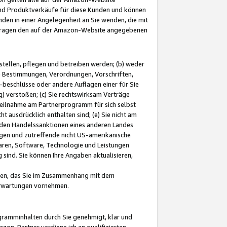
und Produktverkäufe für diese Kunden und können
nden in einer Angelegenheit an Sie wenden, die mit
e-Fragen den auf der Amazon-Website angegebenen
stellen, pflegen und betreiben werden; (b) weder
e Bestimmungen, Verordnungen, Vorschriften,
-beschlüsse oder andere Auflagen einer für Sie
 verstoßen; (c) Sie rechtswirksam Verträge
r Teilnahme am Partnerprogramm für sich selbst
t ausdrücklich enthalten sind; (e) Sie nicht am
den Handelssanktionen eines anderen Landes
gen und zutreffende nicht US-amerikanische
ren, Software, Technologie und Leistungen
sind. Sie können Ihre Angaben aktualisieren,
men, das Sie im Zusammenhang mit dem
 Erwartungen vornehmen.
ogramminhalten durch Sie genehmigt, klar und
zon-Partner verdiene ich an qualifizierten