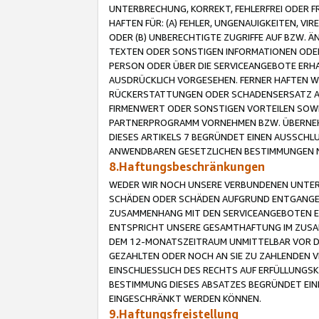
UNTERBRECHUNG, KORREKT, FEHLERFREI ODER 
HAFTEN FÜR: (A) FEHLER, UNGENAUIGKEITEN, 
ODER (B) UNBERECHTIGTE ZUGRIFFE AUF BZW. 
TEXTEN ODER SONSTIGEN INFORMATIONEN ODER 
PERSON ODER ÜBER DIE SERVICEANGEBOTE ERHA
AUSDRÜCKLICH VORGESEHEN. FERNER HAFTEN 
RÜCKERSTATTUNGEN ODER SCHADENSERSATZ AU
FIRMENWERT ODER SONSTIGEN VORTEILEN SOWIE
PARTNERPROGRAMM VORNEHMEN BZW. ÜBERNEHM
DIESES ARTIKELS 7 BEGRÜNDET EINEN AUSSCH
ANWENDBAREN GESETZLICHEN BESTIMMUNGEN 
8.Haftungsbeschränkungen
WEDER WIR NOCH UNSERE VERBUNDENEN UNTERN
SCHÄDEN ODER SCHÄDEN AUFGRUND ENTGANGENE
ZUSAMMENHANG MIT DEN SERVICEANGEBOTEN EN
ENTSPRICHT UNSERE GESAMTHAFTUNG IM ZUSAM
DEM 12-MONATSZEITRAUM UNMITTELBAR VOR DE
GEZAHLTEN ODER NOCH AN SIE ZU ZAHLENDEN V
EINSCHLIESSLICH DES RECHTS AUF ERFÜLLUNGS
BESTIMMUNG DIESES ABSATZES BEGRÜNDET EI
EINGESCHRÄNKT WERDEN KÖNNEN.
9.Haftungsfreistellung