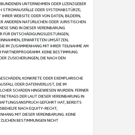
VERBUNDENEN UNTERNEHMEN ODER LIZENZGEBER
ICH STROMAUSFÄLLE ODER SYSTEMABSTÜRZE;
IHRER WEBSITE ODER VON DATEN, BILDERN,
ER ANDEREN NATÜRLICHEN ODER JURISTISCHEN
ESE SIND IN DIESER VEREINBARUNG
R FÜR ENTSCHÄDIGUNGSLEISTUNGEN,
EINNAHMEN, ERWARTETEN UMSÄTZEN,
SIE IM ZUSAMMENHANG MIT IHRER TEILNAHME AM
M PARTNERPROGRAMM. KEINE BESTIMMUNG
DER ZUSICHERUNGEN, DIE NACH DEN
GESCHÄDEN, KONKRETE ODER EXEMPLARISCHE
SFALL ODER DATENVERLUST, DIE IM
OLCHER SCHÄDEN HINGEWIESEN WURDEN. FERNER
BETRAGS DER LAUT DIESER VEREINBARUNG IN
HAFTUNGSANSPRUCH GEFÜHRT HAT, BEREITS
SBEHELFE NACH EQUITY-RECHT,
NHANG MIT DIESER VEREINBARUNG. KEINE
TZLICHEN BESTIMMUNGEN NICHT