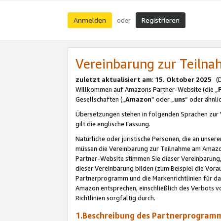
Anmelden
Registrieren
oder
Vereinbarung zur Teil
zuletzt aktualisiert am
:
15. Oktober 2025
(De
Willkommen auf Amazons Partner-Website (die „
Gesellschaften („
Amazon
“ oder „
uns
“ oder ähnl
Übersetzungen stehen in folgenden Sprachen zur 
gilt die englische Fassung.
Natürliche oder juristische Personen, die an uns
müssen die Vereinbarung zur Teilnahme am Amaz
Partner-Website stimmen Sie dieser Vereinbarung,
dieser Vereinbarung bilden (zum Beispiel die Vo
Partnerprogramm und die Markenrichtlinien für da
Amazon entsprechen, einschließlich des Verbots vo
Richtlinien sorgfältig durch.
1.Beschreibung des Partnerprogra