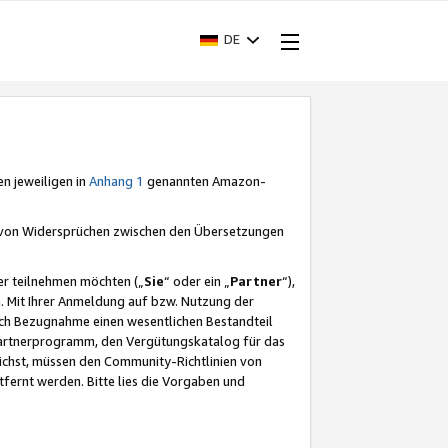
DE
en jeweiligen in
Anhang 1
genannten Amazon-
e von Widersprüchen zwischen den Übersetzungen
er teilnehmen möchten („
Sie
“ oder ein „
Partner
“),
. Mit Ihrer Anmeldung auf bzw. Nutzung der
durch Bezugnahme einen wesentlichen Bestandteil
 Partnerprogramm, den Vergütungskatalog für das
ichst, müssen den Community-Richtlinien von
fernt werden. Bitte lies die Vorgaben und