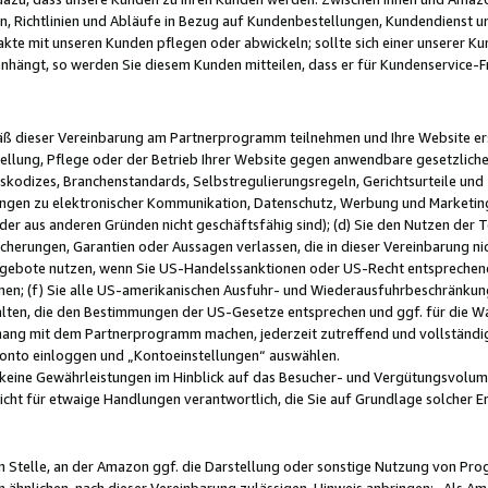
, Richtlinien und Abläufe in Bezug auf Kundenbestellungen, Kundendienst 
kte mit unseren Kunden pflegen oder abwickeln; sollte sich einer unserer Ku
nhängt, so werden Sie diesem Kunden mitteilen, dass er für Kundenservic
emäß dieser Vereinbarung am Partnerprogramm teilnehmen und Ihre Website er
ellung, Pflege oder der Betrieb Ihrer Website gegen anwendbare gesetzlich
skodizes, Branchenstandards, Selbstregulierungsregeln, Gerichtsurteile und 
ngen zu elektronischer Kommunikation, Datenschutz, Werbung und Marketing)
 oder aus anderen Gründen nicht geschäftsfähig sind); (d) Sie den Nutzen de
cherungen, Garantien oder Aussagen verlassen, die in dieser Vereinbarung nich
gebote nutzen, wenn Sie US-Handelssanktionen oder US-Recht entsprechen
men; (f) Sie alle US-amerikanischen Ausfuhr- und Wiederausfuhrbeschränkun
ten, die den Bestimmungen der US-Gesetze entsprechen und ggf. für die Wa
hang mit dem Partnerprogramm machen, jederzeit zutreffend und vollständig 
 Konto einloggen und „Kontoeinstellungen“ auswählen.
keine Gewährleistungen im Hinblick auf das Besucher- und Vergütungsvolu
icht für etwaige Handlungen verantwortlich, die Sie auf Grundlage solcher
en Stelle, an der Amazon ggf. die Darstellung oder sonstige Nutzung von Pr
 ähnlichen, nach dieser Vereinbarung zulässigen, Hinweis anbringen: „Als Ama