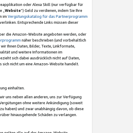
eapplikation oder Alexa Skill (nur verfügbar für
e „
Website
“) Geld zu verdienen, indem Sie Ihre
en im
Vergütungskatalog für das Partnerprogramm
t) verlinken. Entsprechende Links müssen dieser
e über die Amazon-Website angeboten werden, oder
nerprogramm
näher beschrieben (und vorbehaltlich
ir Ihnen Daten, Bilder, Texte, Linkformate,
alität und weitere Informationen im
zieht sich dabei ausdrücklich nicht auf Daten,
es sich nicht um eine Amazon-Website handelt.
rung einhalten.
ir uns neben allen anderen, uns zur Verfügung
n Vergütungen ohne weitere Ankündigung (soweit
 zu haben) und zwar unabhängig davon, ob diese
darüber hinausgehende Schäden zu verlangen.
on gelten alle auf der Amazon-Website