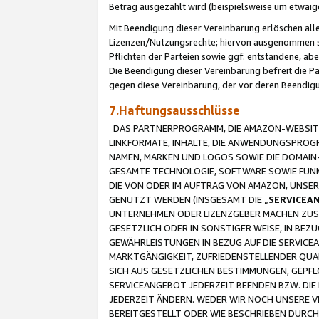
Betrag ausgezahlt wird (beispielsweise um etwai
Mit Beendigung dieser Vereinbarung erlöschen alle
Lizenzen/Nutzungsrechte; hiervon ausgenommen sind
Pflichten der Parteien sowie ggf. entstandene, ab
Die Beendigung dieser Vereinbarung befreit die P
gegen diese Vereinbarung, der vor deren Beendi
7.Haftungsausschlüsse
DAS PARTNERPROGRAMM, DIE AMAZON-WEBSITE,
LINKFORMATE, INHALTE, DIE ANWENDUNGSPRO
NAMEN, MARKEN UND LOGOS SOWIE DIE DOMAIN
GESAMTE TECHNOLOGIE, SOFTWARE SOWIE FUNKT
DIE VON ODER IM AUFTRAG VON AMAZON, UNS
GENUTZT WERDEN (INSGESAMT DIE „
SERVICEA
UNTERNEHMEN ODER LIZENZGEBER MACHEN ZUSI
GESETZLICH ODER IN SONSTIGER WEISE, IN BE
GEWÄHRLEISTUNGEN IN BEZUG AUF DIE SERVICE
MARKTGÄNGIGKEIT, ZUFRIEDENSTELLENDER QUA
SICH AUS GESETZLICHEN BESTIMMUNGEN, GEPFL
SERVICEANGEBOT JEDERZEIT BEENDEN BZW. DIE
JEDERZEIT ÄNDERN. WEDER WIR NOCH UNSERE 
BEREITGESTELLT ODER WIE BESCHRIEBEN DURC