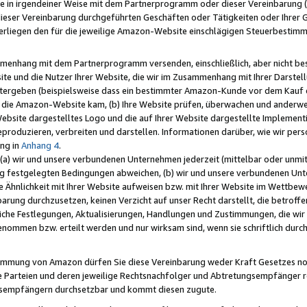
e in irgendeiner Weise mit dem Partnerprogramm oder dieser Vereinbarung (ei
ieser Vereinbarung durchgeführten Geschäften oder Tätigkeiten oder Ihrer 
liegen den für die jeweilige Amazon-Website einschlägigen Steuerbestim
mmenhang mit dem Partnerprogramm versenden, einschließlich, aber nicht be
site und die Nutzer Ihrer Website, die wir im Zusammenhang mit Ihrer Darst
itergeben (beispielsweise dass ein bestimmter Amazon-Kunde vor dem Kauf
uf die Amazon-Website kam, (b) Ihre Website prüfen, überwachen und anderwei
r Website dargestelltes Logo und die auf Ihrer Website dargestellte Impleme
reproduzieren, verbreiten und darstellen. Informationen darüber, wie wir per
ng in
Anhang 4
.
 (a) wir und unsere verbundenen Unternehmen jederzeit (mittelbar oder unmit
ng festgelegten Bedingungen abweichen, (b) wir und unsere verbundenen Unte
 Ähnlichkeit mit Ihrer Website aufweisen bzw. mit Ihrer Website im Wettbewer
barung durchzusetzen, keinen Verzicht auf unser Recht darstellt, die betrof
liche Festlegungen, Aktualisierungen, Handlungen und Zustimmungen, die wi
enommen bzw. erteilt werden und nur wirksam sind, wenn sie schriftlich dur
stimmung von Amazon dürfen Sie diese Vereinbarung weder Kraft Gesetzes no
die Parteien und deren jeweilige Rechtsnachfolger und Abtretungsempfänger 
ngsempfängern durchsetzbar und kommt diesen zugute.