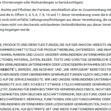
ge Stornierungen oder Rücksendungen zu berücksichtigen).
 Rechte und Pflichten der Parteien, einschließlich aller im Zusammenhang m
 die in Ziffern 3, 4, 5, 6, 7, 8, 10 und 11 dieser Vereinbarung sowie die in
er noch nicht erfüllte Zahlungsverpflichtungen aus dieser Vereinbarung, die
arteien nicht von den bereits entstandenen Verbindlichkeiten aus dieser Ver
gung begangen wurde.
 PRODUKTE UND DIENSTLEISTUNGEN, DIE AUF DER AMAZON-WEBSITE AN
GRAMMIERSCHNITTSTELLE FÜR PRODUKTWERBUNG, DATENFEEDS UND INH
-NAMEN, MARKEN UND LOGOS UNSERER VERBUNDENEN UNTERNEHMEN (EIN
IONEN, MATERIAL, DATEN, BILDER, TEXTE UND SONSTIGE GEWERBLICHE 
EREN VERBUNDENEN UNTERNEHMEN ODER LIZENZGEBERN IM RAHMEN DES 
NGEBOTE
“), WERDEN „WIE BESEHEN“ UND „WIE VERFÜGBAR“ BEREITGEST
CHERUNGEN ODER ÜBERNEHMEN GEWÄHRLEISTUNGEN GLEICH WELCHER AR
ZUG AUF DIE SERVICEANGEBOTE. WIR UND UNSERE VERBUNDENEN UNTERNEH
ANGEBOTE AUS; DIES SCHLIESST ETWAIGE STILLSCHWEIGENDE GEWÄHRLE
LITÄT, EIGNUNG FÜR EINEN BESTIMMTEN VERWENDUNGSZWECK, NICHTVER
OGENHEITEN, DEM ÜBLICHEN GESCHÄFTSVERKEHR, DER LEISTUNG ODER H
 BESCHAFFENHEIT, MERKMALE, FUNKTIONEN, DEN LEISTUNGSUMFANG ODER
VERBUNDENEN UNTERNEHMEN ODER LIZENZGEBER GEWÄHRLEISTEN, DASS D
HGÄNGIG BZW. AUF BESTIMMTE ART UND WEISE FUNKTIONIEREN WERDEN 