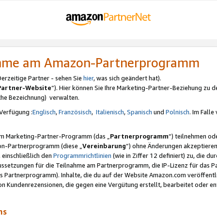
nahme am Amazon-Partnerprogramm
rzeitige Partner - sehen Sie
hier
, was sich geändert hat).
Partner-Website
“). Hier können Sie Ihre Marketing-Partner-Beziehung zu d
iche Bezeichnung) verwalten.
Verfügung :
Englisch
,
Französisch
,
Italienisch
,
Spanisch
und
Polnisch
. Im Fall
erem Marketing-Partner-Programm (das „
Partnerprogramm
“) teilnehmen od
on-Partnerprogramm (diese „
Vereinbarung
“) ohne Änderungen akzeptieren
 einschließlich den
Programmrichtlinien
(wie in Ziffer 12 definiert) zu, die 
raussetzungen für die Teilnahme am Partnerprogramm, die IP-Lizenz für das
s Partnerprogramm). Inhalte, die du auf der Website Amazon.com veröffentl
n Kundenrezensionen, die gegen eine Vergütung erstellt, bearbeitet oder ent
mms