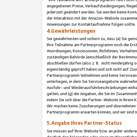
angegebenen Preise, Verkaufsbedingungen, Regeln
jederzeit geändert werden. Sie werden keine Konta
der Interaktion mit der Amazon-Website zusamme
Anweisungen zur Kontaktaufnahme folgen sollte.
4.Gewährleistungen
Sie gewährleisten und sichern zu, dass (a) Sie g
Ihre Teilnahme am Partnerprogramm noch die Erst
Anordnungen, Konzessionen, Richtlinien, Verhalten
zuständigen Behörde (einschließlich der Bestimmu
abschließen dürfen (also z. B. nicht minderjährig
eigenständig geprüft haben und sich nicht auf Zusi
Partnerprogramm teilnehmen und keine Servicean
unterliegen, in dem Sie Serviceangebote wahrneh
Ausfuhr- und Wiederausfuhrbeschränkungen einhal
gelten, und (g) die Angaben, die Sie im Zusammen
indem Sie sich über die Partner-Website in Ihrem
Wir machen keine Zusicherungen und übernehmen 
Partnerprogramm erwarten können, und wir sind n
5.Angabe Ihres Partner-Status
Sie müssen auf Ihrer Website bzw. an jeder ander
deutlich den folgenden oder einen im Wesentlichen