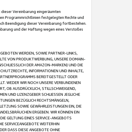
it dieser Vereinbarung eingeräumten
 den Programmrichtlinien festgelegten Rechte und
 nach Beendigung dieser Vereinbarung fortbestehen.
einbarung und der Haftung wegen eines Verstoßes
GEBOTEN WERDEN, SOWIE PARTNER-LINKS,
ALTE VON PRODUKTWERBUNG, UNSERE DOMAIN-
SCHLIESSLICH DER AMAZON-MARKEN) UND DIE
SCHUTZRECHTE, INFORMATIONEN UND INHALTE,
PARTNERPROGRAMMS BEREITGESTELLT ODER
ELLT. WEDER WIR NOCH UNSERE VERBUNDENEN
T, OB AUSDRÜCKLICH, STILLSCHWEIGEND,
MEN UND LIZENZGEBER SCHLIESSEN JEGLICHE
ISTUNGEN BEZÜGLICH RECHTSMÄNGELN,
LETZUNG SOWIE GEWÄHRLEISTUNGEN EIN, DIE
ANDELSBRÄUCHEN ERGEBEN. WIR KÖNNEN EIN
 DIE GELTUNG EINES SERVICE-ANGEBOTS
IE SERVICEANGEBOTE WEITERHIN
ODER DASS DIESE ANGEBOTE OHNE