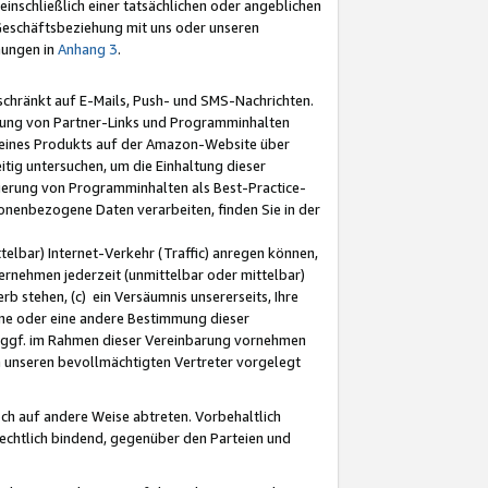
nschließlich einer tatsächlichen oder angeblichen
Geschäftsbeziehung mit uns oder unseren
mungen in
Anhang 3
.
schränkt auf E-Mails, Push- und SMS-Nachrichten.
ellung von Partner-Links und Programminhalten
 eines Produkts auf der Amazon-Website über
tig untersuchen, um die Einhaltung dieser
ntierung von Programminhalten als Best-Practice-
sonenbezogene Daten verarbeiten, finden Sie in der
telbar) Internet-Verkehr (Traffic) anregen können,
rnehmen jederzeit (unmittelbar oder mittelbar)
b stehen, (c) ein Versäumnis unsererseits, Ihre
fene oder eine andere Bestimmung dieser
r ggf. im Rahmen dieser Vereinbarung vornehmen
ch unseren bevollmächtigten Vertreter vorgelegt
ch auf andere Weise abtreten. Vorbehaltlich
rechtlich bindend, gegenüber den Parteien und