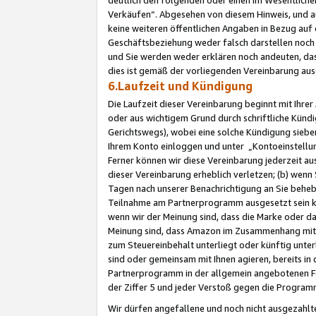
Verkäufen“. Abgesehen von diesem Hinweis, und a
keine weiteren öffentlichen Angaben in Bezug au
Geschäftsbeziehung weder falsch darstellen noch a
und Sie werden weder erklären noch andeuten, dass
dies ist gemäß der vorliegenden Vereinbarung ausd
6.Laufzeit und Kündigung
Die Laufzeit dieser Vereinbarung beginnt mit Ihre
oder aus wichtigem Grund durch schriftliche Kündi
Gerichtswegs), wobei eine solche Kündigung siebe
Ihrem Konto einloggen und unter „Kontoeinstellu
Ferner können wir diese Vereinbarung jederzeit aus
dieser Vereinbarung erheblich verletzen; (b) wenn
Tagen nach unserer Benachrichtigung an Sie behe
Teilnahme am Partnerprogramm ausgesetzt sein kö
wenn wir der Meinung sind, dass die Marke oder 
Meinung sind, dass Amazon im Zusammenhang mit d
zum Steuereinbehalt unterliegt oder künftig unter
sind oder gemeinsam mit Ihnen agieren, bereits in
Partnerprogramm in der allgemein angebotenen Fo
der Ziffer 5 und jeder Verstoß gegen die Programm
Wir dürfen angefallene und noch nicht ausgezahlt