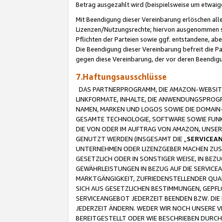
Betrag ausgezahlt wird (beispielsweise um etwai
Mit Beendigung dieser Vereinbarung erlöschen alle
Lizenzen/Nutzungsrechte; hiervon ausgenommen sind
Pflichten der Parteien sowie ggf. entstandene, ab
Die Beendigung dieser Vereinbarung befreit die P
gegen diese Vereinbarung, der vor deren Beendi
7.Haftungsausschlüsse
DAS PARTNERPROGRAMM, DIE AMAZON-WEBSITE,
LINKFORMATE, INHALTE, DIE ANWENDUNGSPRO
NAMEN, MARKEN UND LOGOS SOWIE DIE DOMAIN
GESAMTE TECHNOLOGIE, SOFTWARE SOWIE FUNKT
DIE VON ODER IM AUFTRAG VON AMAZON, UNS
GENUTZT WERDEN (INSGESAMT DIE „
SERVICEA
UNTERNEHMEN ODER LIZENZGEBER MACHEN ZUSI
GESETZLICH ODER IN SONSTIGER WEISE, IN BE
GEWÄHRLEISTUNGEN IN BEZUG AUF DIE SERVICE
MARKTGÄNGIGKEIT, ZUFRIEDENSTELLENDER QUA
SICH AUS GESETZLICHEN BESTIMMUNGEN, GEPFL
SERVICEANGEBOT JEDERZEIT BEENDEN BZW. DIE
JEDERZEIT ÄNDERN. WEDER WIR NOCH UNSERE 
BEREITGESTELLT ODER WIE BESCHRIEBEN DURC