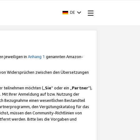
DE
en jeweiligen in
Anhang 1
genannten Amazon-
e von Widersprüchen zwischen den Übersetzungen
er teilnehmen möchten („
Sie
“ oder ein „
Partner
“),
. Mit Ihrer Anmeldung auf bzw. Nutzung der
durch Bezugnahme einen wesentlichen Bestandteil
 Partnerprogramm, den Vergütungskatalog für das
ichst, müssen den Community-Richtlinien von
fernt werden. Bitte lies die Vorgaben und