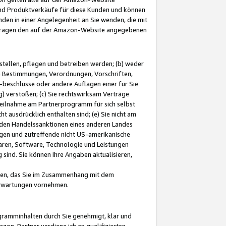
und Produktverkäufe für diese Kunden und können
nden in einer Angelegenheit an Sie wenden, die mit
e-Fragen den auf der Amazon-Website angegebenen
stellen, pflegen und betreiben werden; (b) weder
e Bestimmungen, Verordnungen, Vorschriften,
-beschlüsse oder andere Auflagen einer für Sie
 verstoßen; (c) Sie rechtswirksam Verträge
r Teilnahme am Partnerprogramm für sich selbst
t ausdrücklich enthalten sind; (e) Sie nicht am
den Handelssanktionen eines anderen Landes
gen und zutreffende nicht US-amerikanische
ren, Software, Technologie und Leistungen
sind. Sie können Ihre Angaben aktualisieren,
men, das Sie im Zusammenhang mit dem
 Erwartungen vornehmen.
ogramminhalten durch Sie genehmigt, klar und
zon-Partner verdiene ich an qualifizierten