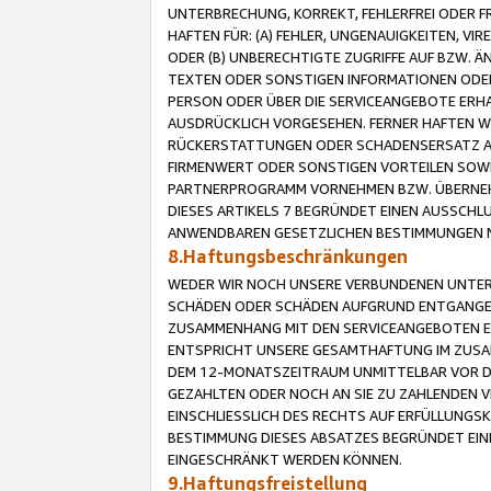
UNTERBRECHUNG, KORREKT, FEHLERFREI ODER 
HAFTEN FÜR: (A) FEHLER, UNGENAUIGKEITEN, 
ODER (B) UNBERECHTIGTE ZUGRIFFE AUF BZW. 
TEXTEN ODER SONSTIGEN INFORMATIONEN ODER 
PERSON ODER ÜBER DIE SERVICEANGEBOTE ERHA
AUSDRÜCKLICH VORGESEHEN. FERNER HAFTEN 
RÜCKERSTATTUNGEN ODER SCHADENSERSATZ AU
FIRMENWERT ODER SONSTIGEN VORTEILEN SOWIE
PARTNERPROGRAMM VORNEHMEN BZW. ÜBERNEHM
DIESES ARTIKELS 7 BEGRÜNDET EINEN AUSSCH
ANWENDBAREN GESETZLICHEN BESTIMMUNGEN 
8.Haftungsbeschränkungen
WEDER WIR NOCH UNSERE VERBUNDENEN UNTERN
SCHÄDEN ODER SCHÄDEN AUFGRUND ENTGANGENE
ZUSAMMENHANG MIT DEN SERVICEANGEBOTEN EN
ENTSPRICHT UNSERE GESAMTHAFTUNG IM ZUSAM
DEM 12-MONATSZEITRAUM UNMITTELBAR VOR DE
GEZAHLTEN ODER NOCH AN SIE ZU ZAHLENDEN V
EINSCHLIESSLICH DES RECHTS AUF ERFÜLLUNGS
BESTIMMUNG DIESES ABSATZES BEGRÜNDET EI
EINGESCHRÄNKT WERDEN KÖNNEN.
9.Haftungsfreistellung