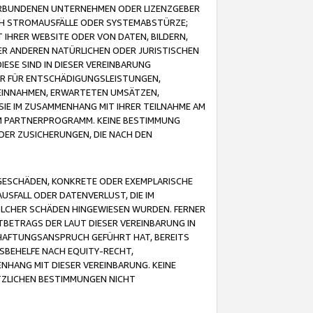
VERBUNDENEN UNTERNEHMEN ODER LIZENZGEBER
ICH STROMAUSFÄLLE ODER SYSTEMABSTÜRZE;
IHRER WEBSITE ODER VON DATEN, BILDERN,
ER ANDEREN NATÜRLICHEN ODER JURISTISCHEN
ESE SIND IN DIESER VEREINBARUNG
R FÜR ENTSCHÄDIGUNGSLEISTUNGEN,
EINNAHMEN, ERWARTETEN UMSÄTZEN,
SIE IM ZUSAMMENHANG MIT IHRER TEILNAHME AM
M PARTNERPROGRAMM. KEINE BESTIMMUNG
DER ZUSICHERUNGEN, DIE NACH DEN
GESCHÄDEN, KONKRETE ODER EXEMPLARISCHE
SFALL ODER DATENVERLUST, DIE IM
OLCHER SCHÄDEN HINGEWIESEN WURDEN. FERNER
BETRAGS DER LAUT DIESER VEREINBARUNG IN
HAFTUNGSANSPRUCH GEFÜHRT HAT, BEREITS
SBEHELFE NACH EQUITY-RECHT,
NHANG MIT DIESER VEREINBARUNG. KEINE
TZLICHEN BESTIMMUNGEN NICHT