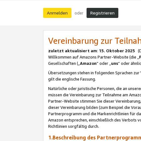
Anmelden
Registrieren
oder
Vereinbarung zur Teil
zuletzt aktualisiert am
:
15. Oktober 2025
(De
Willkommen auf Amazons Partner-Website (die „
Gesellschaften („
Amazon
“ oder „
uns
“ oder ähnl
Übersetzungen stehen in folgenden Sprachen zur 
gilt die englische Fassung.
Natürliche oder juristische Personen, die an uns
müssen die Vereinbarung zur Teilnahme am Amaz
Partner-Website stimmen Sie dieser Vereinbarung,
dieser Vereinbarung bilden (zum Beispiel die Vo
Partnerprogramm und die Markenrichtlinien für da
Amazon entsprechen, einschließlich des Verbots vo
Richtlinien sorgfältig durch.
1.Beschreibung des Partnerprogra