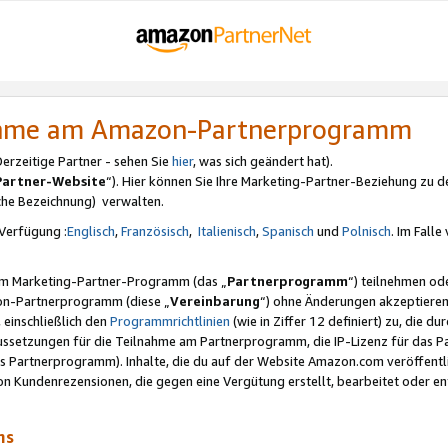
nahme am Amazon-Partnerprogramm
rzeitige Partner - sehen Sie
hier
, was sich geändert hat).
Partner-Website
“). Hier können Sie Ihre Marketing-Partner-Beziehung zu d
iche Bezeichnung) verwalten.
Verfügung :
Englisch
,
Französisch
,
Italienisch
,
Spanisch
und
Polnisch
. Im Fall
erem Marketing-Partner-Programm (das „
Partnerprogramm
“) teilnehmen od
on-Partnerprogramm (diese „
Vereinbarung
“) ohne Änderungen akzeptieren
 einschließlich den
Programmrichtlinien
(wie in Ziffer 12 definiert) zu, die 
raussetzungen für die Teilnahme am Partnerprogramm, die IP-Lizenz für das
s Partnerprogramm). Inhalte, die du auf der Website Amazon.com veröffentl
n Kundenrezensionen, die gegen eine Vergütung erstellt, bearbeitet oder ent
mms