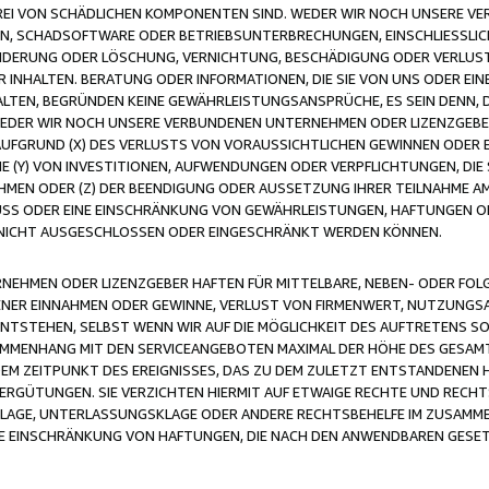
FREI VON SCHÄDLICHEN KOMPONENTEN SIND. WEDER WIR NOCH UNSERE 
VIREN, SCHADSOFTWARE ODER BETRIEBSUNTERBRECHUNGEN, EINSCHLIESSL
ÄNDERUNG ODER LÖSCHUNG, VERNICHTUNG, BESCHÄDIGUNG ODER VERLUST 
INHALTEN. BERATUNG ODER INFORMATIONEN, DIE SIE VON UNS ODER EIN
LTEN, BEGRÜNDEN KEINE GEWÄHRLEISTUNGSANSPRÜCHE, ES SEIN DENN, DI
WEDER WIR NOCH UNSERE VERBUNDENEN UNTERNEHMEN ODER LIZENZGEBE
FGRUND (X) DES VERLUSTS VON VORAUSSICHTLICHEN GEWINNEN ODER 
 (Y) VON INVESTITIONEN, AUFWENDUNGEN ODER VERPFLICHTUNGEN, DIE 
EN ODER (Z) DER BEENDIGUNG ODER AUSSETZUNG IHRER TEILNAHME A
LUSS ODER EINE EINSCHRÄNKUNG VON GEWÄHRLEISTUNGEN, HAFTUNGEN O
NICHT AUSGESCHLOSSEN ODER EINGESCHRÄNKT WERDEN KÖNNEN.
EHMEN ODER LIZENZGEBER HAFTEN FÜR MITTELBARE, NEBEN- ODER FOL
R EINNAHMEN ODER GEWINNE, VERLUST VON FIRMENWERT, NUTZUNGSAU
TSTEHEN, SELBST WENN WIR AUF DIE MÖGLICHKEIT DES AUFTRETENS S
MENHANG MIT DEN SERVICEANGEBOTEN MAXIMAL DER HÖHE DES GESAMT
M ZEITPUNKT DES EREIGNISSES, DAS ZU DEM ZULETZT ENTSTANDENEN 
ERGÜTUNGEN. SIE VERZICHTEN HIERMIT AUF ETWAIGE RECHTE UND RECHT
KLAGE, UNTERLASSUNGSKLAGE ODER ANDERE RECHTSBEHELFE IM ZUSAMME
NE EINSCHRÄNKUNG VON HAFTUNGEN, DIE NACH DEN ANWENDBAREN GESE