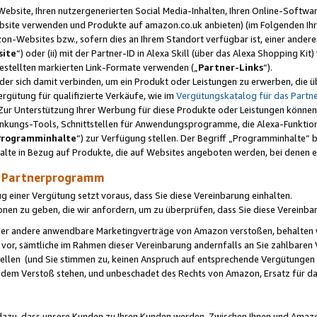
ebsite, Ihren nutzergenerierten Social Media-Inhalten, Ihren Online-Softwar
ebsite verwenden und Produkte auf amazon.co.uk anbieten) (im Folgenden Ihr
-Websites bzw., sofern dies an Ihrem Standort verfügbar ist, einer ander
ite
“) oder (ii) mit der Partner-ID in Alexa Skill (über das Alexa Shopping Ki
estellten markierten Link-Formate verwenden („
Partner-Links
“).
oder sich damit verbinden, um ein Produkt oder Leistungen zu erwerben, di
gütung für qualifizierte Verkäufe, wie im
Vergütungskatalog für das Part
Zur Unterstützung Ihrer Werbung für diese Produkte oder Leistungen können w
linkungs-Tools, Schnittstellen für Anwendungsprogramme, die Alexa-Funktion
Programminhalte
“) zur Verfügung stellen. Der Begriff „Programminhalte“ be
halte in Bezug auf Produkte, die auf Websites angeboten werden, bei denen 
as Partnerprogramm
einer Vergütung setzt voraus, dass Sie diese Vereinbarung einhalten.
ionen zu geben, die wir anfordern, um zu überprüfen, dass Sie diese Vereinba
oder andere anwendbare Marketingverträge von Amazon verstoßen, behalten w
 vor, sämtliche im Rahmen dieser Vereinbarung andernfalls an Sie zahlbare
tellen (und Sie stimmen zu, keinen Anspruch auf entsprechende Vergütungen
 dem Verstoß stehen, und unbeschadet des Rechts von Amazon, Ersatz für 
azu, dass unsere Kunden zu Ihren Kunden werden. Zwischen Ihnen und Amaz