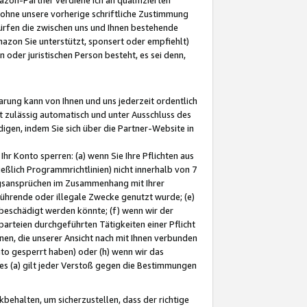
ohne unsere vorherige schriftliche Zustimmung
ürfen die zwischen uns und Ihnen bestehende
mazon Sie unterstützt, sponsert oder empfiehlt)
oder juristischen Person besteht, es sei denn,
arung kann von Ihnen und uns jederzeit ordentlich
t zulässig automatisch und unter Ausschluss des
gen, indem Sie sich über die Partner-Website in
hr Konto sperren: (a) wenn Sie Ihre Pflichten aus
eßlich Programmrichtlinien) nicht innerhalb von 7
ngsansprüchen im Zusammenhang mit Ihrer
ührende oder illegale Zwecke genutzt wurde; (e)
eschädigt werden könnte; (f) wenn wir der
rteien durchgeführten Tätigkeiten einer Pflicht
nen, die unserer Ansicht nach mit Ihnen verbunden
nto gesperrt haben) oder (h) wenn wir das
 (a) gilt jeder Verstoß gegen die Bestimmungen
ehalten, um sicherzustellen, dass der richtige