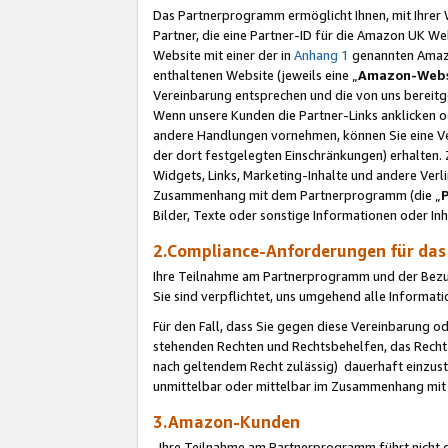
Das Partnerprogramm ermöglicht Ihnen, mit Ihrer W
Partner, die eine Partner-ID für die Amazon UK W
Website mit einer der in
Anhang 1
genannten Amazon
enthaltenen Website (jeweils eine „
Amazon-Webs
Vereinbarung entsprechen und die von uns bereitg
Wenn unsere Kunden die Partner-Links anklicken 
andere Handlungen vornehmen, können Sie eine Ver
der dort festgelegten Einschränkungen) erhalten. 
Widgets, Links, Marketing-Inhalte und andere Ver
Zusammenhang mit dem Partnerprogramm (die „
Bilder, Texte oder sonstige Informationen oder In
2.Compliance-Anforderungen für d
Ihre Teilnahme am Partnerprogramm und der Bezug 
Sie sind verpflichtet, uns umgehend alle Informat
Für den Fall, dass Sie gegen diese Vereinbarung 
stehenden Rechten und Rechtsbehelfen, das Recht
nach geltendem Recht zulässig) dauerhaft einzus
unmittelbar oder mittelbar im Zusammenhang mit
3.Amazon-Kunden
Ihre Teilnahme am Partnerprogramm führt nicht d