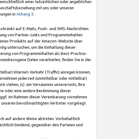
nschließlich einer tatsächlichen oder angeblichen
Geschäftsbeziehung mit uns oder unseren
mungen in
Anhang 3
.
schränkt auf E-Mails, Push- und SMS-Nachrichten.
ellung von Partner-Links und Programminhalten
 eines Produkts auf der Amazon-Website über
tig untersuchen, um die Einhaltung dieser
ntierung von Programminhalten als Best-Practice-
sonenbezogene Daten verarbeiten, finden Sie in der
telbar) Internet-Verkehr (Traffic) anregen können,
rnehmen jederzeit (unmittelbar oder mittelbar)
b stehen, (c) ein Versäumnis unsererseits, Ihre
fene oder eine andere Bestimmung dieser
r ggf. im Rahmen dieser Vereinbarung vornehmen
ch unseren bevollmächtigten Vertreter vorgelegt
ch auf andere Weise abtreten. Vorbehaltlich
rechtlich bindend, gegenüber den Parteien und