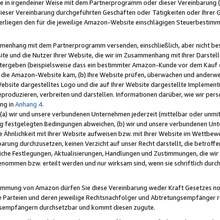
e in irgendeiner Weise mit dem Partnerprogramm oder dieser Vereinbarung (ei
ieser Vereinbarung durchgeführten Geschäften oder Tätigkeiten oder Ihrer 
liegen den für die jeweilige Amazon-Website einschlägigen Steuerbestim
mmenhang mit dem Partnerprogramm versenden, einschließlich, aber nicht be
site und die Nutzer Ihrer Website, die wir im Zusammenhang mit Ihrer Darst
itergeben (beispielsweise dass ein bestimmter Amazon-Kunde vor dem Kauf
uf die Amazon-Website kam, (b) Ihre Website prüfen, überwachen und anderwei
r Website dargestelltes Logo und die auf Ihrer Website dargestellte Impleme
reproduzieren, verbreiten und darstellen. Informationen darüber, wie wir per
ng in
Anhang 4
.
 (a) wir und unsere verbundenen Unternehmen jederzeit (mittelbar oder unmit
ng festgelegten Bedingungen abweichen, (b) wir und unsere verbundenen Unte
 Ähnlichkeit mit Ihrer Website aufweisen bzw. mit Ihrer Website im Wettbewer
barung durchzusetzen, keinen Verzicht auf unser Recht darstellt, die betrof
liche Festlegungen, Aktualisierungen, Handlungen und Zustimmungen, die wi
enommen bzw. erteilt werden und nur wirksam sind, wenn sie schriftlich dur
stimmung von Amazon dürfen Sie diese Vereinbarung weder Kraft Gesetzes no
die Parteien und deren jeweilige Rechtsnachfolger und Abtretungsempfänger 
ngsempfängern durchsetzbar und kommt diesen zugute.