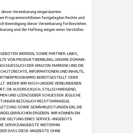
it dieser Vereinbarung eingeräumten
 den Programmrichtlinien festgelegten Rechte und
 nach Beendigung dieser Vereinbarung fortbestehen.
einbarung und der Haftung wegen eines Verstoßes
GEBOTEN WERDEN, SOWIE PARTNER-LINKS,
ALTE VON PRODUKTWERBUNG, UNSERE DOMAIN-
SCHLIESSLICH DER AMAZON-MARKEN) UND DIE
SCHUTZRECHTE, INFORMATIONEN UND INHALTE,
PARTNERPROGRAMMS BEREITGESTELLT ODER
ELLT. WEDER WIR NOCH UNSERE VERBUNDENEN
T, OB AUSDRÜCKLICH, STILLSCHWEIGEND,
MEN UND LIZENZGEBER SCHLIESSEN JEGLICHE
ISTUNGEN BEZÜGLICH RECHTSMÄNGELN,
LETZUNG SOWIE GEWÄHRLEISTUNGEN EIN, DIE
ANDELSBRÄUCHEN ERGEBEN. WIR KÖNNEN EIN
 DIE GELTUNG EINES SERVICE-ANGEBOTS
IE SERVICEANGEBOTE WEITERHIN
ODER DASS DIESE ANGEBOTE OHNE