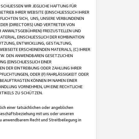
CHLIESSEN WIR JEGLICHE HAFTUNG FÜR
TRIEB IHRER WEBSITE (EINSCHLIESSLICH IHRER
FLICHTEN SICH, UNS, UNSERE VERBUNDENEN
EDER (DIRECTORS) UND VERTRETER VON
R ANWALTSGEBÜHREN) FREIZUSTELLEN UND
ATERIAL, EINSCHLIESSLICH DER KOMBINATION
NUTZUNG, ENTWICKLUNG, GESTALTUNG,
EBSEITE ERSCHEINENDEN MATERIALS, (C) IHRER
ZW. DEN ANWENDBAREN GESETZLICHEN
NG (EINSCHLIESSLICH EINER
BEN DER EINTREIBUNG ODER ZAHLUNG IHRER
LICHTUNGEN, ODER (F) FAHRLÄSSIGKEIT ODER
 BEAUFTRAGTEN KÖNNEN IM NAMEN EINER
HANDLUNG VORNEHMEN, UM EINE RECHTLICHE
TIKELS ZU SCHÜTZEN.
ich einer tatsächlichen oder angeblichen
Geschäftsbeziehung mit uns oder unseren
u anwendbarem Recht und Streitbeilegung in