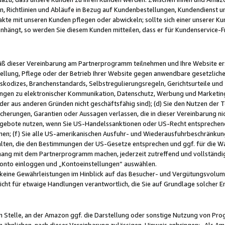
, Richtlinien und Abläufe in Bezug auf Kundenbestellungen, Kundendienst 
kte mit unseren Kunden pflegen oder abwickeln; sollte sich einer unserer Ku
nhängt, so werden Sie diesem Kunden mitteilen, dass er für Kundenservic
emäß dieser Vereinbarung am Partnerprogramm teilnehmen und Ihre Website er
ellung, Pflege oder der Betrieb Ihrer Website gegen anwendbare gesetzlich
skodizes, Branchenstandards, Selbstregulierungsregeln, Gerichtsurteile und 
ngen zu elektronischer Kommunikation, Datenschutz, Werbung und Marketing)
 oder aus anderen Gründen nicht geschäftsfähig sind); (d) Sie den Nutzen de
cherungen, Garantien oder Aussagen verlassen, die in dieser Vereinbarung nich
gebote nutzen, wenn Sie US-Handelssanktionen oder US-Recht entsprechen
men; (f) Sie alle US-amerikanischen Ausfuhr- und Wiederausfuhrbeschränkun
ten, die den Bestimmungen der US-Gesetze entsprechen und ggf. für die Wa
hang mit dem Partnerprogramm machen, jederzeit zutreffend und vollständig 
 Konto einloggen und „Kontoeinstellungen“ auswählen.
keine Gewährleistungen im Hinblick auf das Besucher- und Vergütungsvolu
icht für etwaige Handlungen verantwortlich, die Sie auf Grundlage solcher
en Stelle, an der Amazon ggf. die Darstellung oder sonstige Nutzung von Pr
 ähnlichen, nach dieser Vereinbarung zulässigen, Hinweis anbringen: „Als Ama