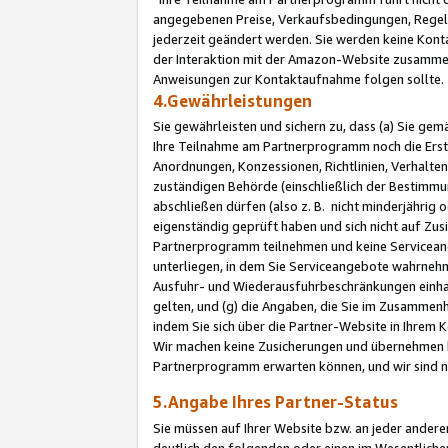
angegebenen Preise, Verkaufsbedingungen, Regeln
jederzeit geändert werden. Sie werden keine Konta
der Interaktion mit der Amazon-Website zusamme
Anweisungen zur Kontaktaufnahme folgen sollte.
4.Gewährleistungen
Sie gewährleisten und sichern zu, dass (a) Sie g
Ihre Teilnahme am Partnerprogramm noch die Erst
Anordnungen, Konzessionen, Richtlinien, Verhalten
zuständigen Behörde (einschließlich der Bestimmu
abschließen dürfen (also z. B. nicht minderjährig
eigenständig geprüft haben und sich nicht auf Zusi
Partnerprogramm teilnehmen und keine Servicean
unterliegen, in dem Sie Serviceangebote wahrneh
Ausfuhr- und Wiederausfuhrbeschränkungen einhal
gelten, und (g) die Angaben, die Sie im Zusammen
indem Sie sich über die Partner-Website in Ihrem
Wir machen keine Zusicherungen und übernehmen 
Partnerprogramm erwarten können, und wir sind n
5.Angabe Ihres Partner-Status
Sie müssen auf Ihrer Website bzw. an jeder ander
deutlich den folgenden oder einen im Wesentlichen