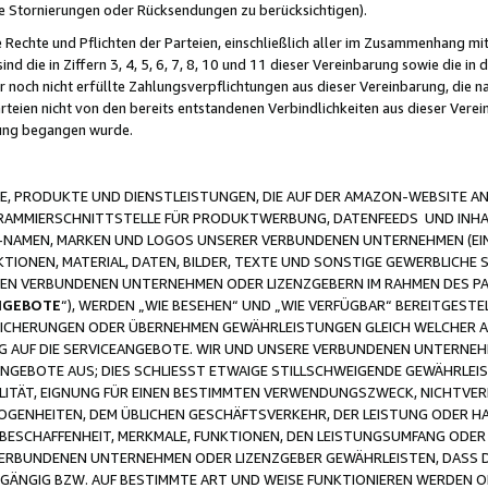
ge Stornierungen oder Rücksendungen zu berücksichtigen).
 Rechte und Pflichten der Parteien, einschließlich aller im Zusammenhang m
 die in Ziffern 3, 4, 5, 6, 7, 8, 10 und 11 dieser Vereinbarung sowie die in
er noch nicht erfüllte Zahlungsverpflichtungen aus dieser Vereinbarung, die
arteien nicht von den bereits entstandenen Verbindlichkeiten aus dieser Ver
gung begangen wurde.
 PRODUKTE UND DIENSTLEISTUNGEN, DIE AUF DER AMAZON-WEBSITE AN
GRAMMIERSCHNITTSTELLE FÜR PRODUKTWERBUNG, DATENFEEDS UND INH
-NAMEN, MARKEN UND LOGOS UNSERER VERBUNDENEN UNTERNEHMEN (EIN
IONEN, MATERIAL, DATEN, BILDER, TEXTE UND SONSTIGE GEWERBLICHE 
EREN VERBUNDENEN UNTERNEHMEN ODER LIZENZGEBERN IM RAHMEN DES 
NGEBOTE
“), WERDEN „WIE BESEHEN“ UND „WIE VERFÜGBAR“ BEREITGEST
CHERUNGEN ODER ÜBERNEHMEN GEWÄHRLEISTUNGEN GLEICH WELCHER AR
ZUG AUF DIE SERVICEANGEBOTE. WIR UND UNSERE VERBUNDENEN UNTERNEH
ANGEBOTE AUS; DIES SCHLIESST ETWAIGE STILLSCHWEIGENDE GEWÄHRLE
LITÄT, EIGNUNG FÜR EINEN BESTIMMTEN VERWENDUNGSZWECK, NICHTVER
OGENHEITEN, DEM ÜBLICHEN GESCHÄFTSVERKEHR, DER LEISTUNG ODER H
 BESCHAFFENHEIT, MERKMALE, FUNKTIONEN, DEN LEISTUNGSUMFANG ODER
VERBUNDENEN UNTERNEHMEN ODER LIZENZGEBER GEWÄHRLEISTEN, DASS D
HGÄNGIG BZW. AUF BESTIMMTE ART UND WEISE FUNKTIONIEREN WERDEN 