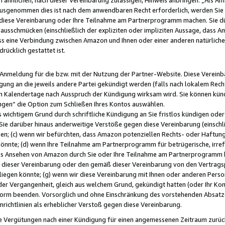
usgenommen dies ist nach dem anwendbaren Recht erforderlich, werden Sie 
f diese Vereinbarung oder Ihre Teilnahme am Partnerprogramm machen. Sie d
usschmücken (einschließlich der expliziten oder impliziten Aussage, dass A
 eine Verbindung zwischen Amazon und Ihnen oder einer anderen natürlichen 
rücklich gestattet ist.
r Anmeldung für die bzw. mit der Nutzung der Partner-Website. Diese Vereinb
gung an die jeweils andere Partei gekündigt werden (falls nach lokalem Rech
n Kalendertage nach Ausspruch der Kündigung wirksam wird. Sie können kündi
ngen“ die Option zum Schließen Ihres Kontos auswählen.
 wichtigem Grund durch schriftliche Kündigung an Sie fristlos kündigen oder I
 Sie darüber hinaus anderweitige Verstöße gegen diese Vereinbarung (einschli
ben; (c) wenn wir befürchten, dass Amazon potenziellen Rechts- oder Haftu
nnte; (d) wenn Ihre Teilnahme am Partnerprogramm für betrügerische, irref
das Ansehen von Amazon durch Sie oder Ihre Teilnahme am Partnerprogramm b
ieser Vereinbarung oder den gemäß dieser Vereinbarung von den Vertragspa
liegen könnte; (g) wenn wir diese Vereinbarung mit Ihnen oder anderen Perso
 der Vergangenheit, gleich aus welchem Grund, gekündigt hatten (oder Ihr Ko
rm beenden. Vorsorglich und ohne Einschränkung des vorstehenden Absatzes
richtlinien als erheblicher Verstoß gegen diese Vereinbarung.
e Vergütungen nach einer Kündigung für einen angemessenen Zeitraum zurückb