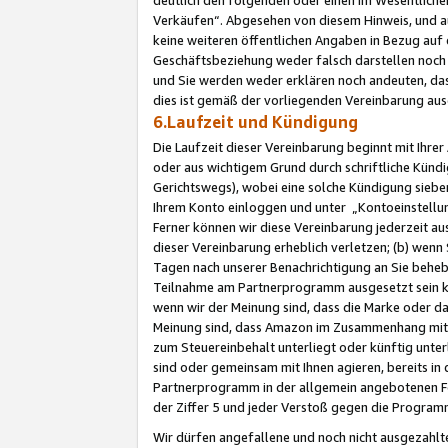
Verkäufen“. Abgesehen von diesem Hinweis, und a
keine weiteren öffentlichen Angaben in Bezug au
Geschäftsbeziehung weder falsch darstellen noch a
und Sie werden weder erklären noch andeuten, dass
dies ist gemäß der vorliegenden Vereinbarung ausd
6.Laufzeit und Kündigung
Die Laufzeit dieser Vereinbarung beginnt mit Ihre
oder aus wichtigem Grund durch schriftliche Kündi
Gerichtswegs), wobei eine solche Kündigung siebe
Ihrem Konto einloggen und unter „Kontoeinstellu
Ferner können wir diese Vereinbarung jederzeit aus
dieser Vereinbarung erheblich verletzen; (b) wenn
Tagen nach unserer Benachrichtigung an Sie behe
Teilnahme am Partnerprogramm ausgesetzt sein kö
wenn wir der Meinung sind, dass die Marke oder 
Meinung sind, dass Amazon im Zusammenhang mit d
zum Steuereinbehalt unterliegt oder künftig unter
sind oder gemeinsam mit Ihnen agieren, bereits in
Partnerprogramm in der allgemein angebotenen Fo
der Ziffer 5 und jeder Verstoß gegen die Programm
Wir dürfen angefallene und noch nicht ausgezahlt