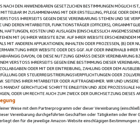
 NACH DEN ANWENDBAREN GESETZLICHEN BESTIMMUNGEN MÖGLICH IST, S
MITTELBAR IM ZUSAMMENHANG MIT DER ERSTELLUNG, PFLEGE ODER DEM BE
ERSTOSS IHRERSEITS GEGEN DIESE VEREINBARUNG STEHEN UND SIE VERP
UND DEREN MITARBEITER, FUNKTIONSTRÄGER (OFFICERS), ORGANMITGLI
N, HAFTUNGEN, KOSTEN UND AUSLAGEN (EINSCHLIESSLICH ANGEMESSENE
HEN MIT (A) IHRER WEBSITE BZW. AUF IHRER WEBSITE ERSCHEINENDEM M
LS MIT ANDEREN APPLIKATIONEN, INHALTEN ODER PROZESSEN, (B) DER 
RMARKTUNG IHRER WEBSITE ODER DES GGF. AUF ODER INNERHALB IHRER W
ABHÄNGIG DAVON, OB DIESE NUTZUNG GEMÄSS DIESER VEREINBARUNG B
EINEM VERSTOSS IHRERSEITS GEGEN EINE BESTIMMUNG DIESER VEREINBARU
D ZOLLABGABEN ODER MIT DER EINTREIBUNG, ZAHLUNG ODER DEM AUSBLEI
FÜLLUNG DER STEUERREGISTRIERUNGSVERPFLICHTUNGEN ODER ZOLLVERPF
W. SEITENS IHRER MITARBEITER ODER AUFTRAGNEHMER. WIR UND UNSERE
ES MANDAT GERICHTLICHE SCHRITTE EINLEITEN UND JEDE PROZESSUALE 
GEN, ODER UM RECHTE AUCH ZUM ZWECK DER DURCHSETZUNG DIESES AR
ilegung
endeiner Weise mit dem Partnerprogramm oder dieser Vereinbarung (einschließl
ieser Vereinbarung durchgeführten Geschäften oder Tätigkeiten oder Ihrer 
iegt den für die jeweilige Amazon-Website einschlägigen Bestimmungen z