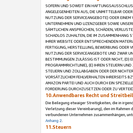
SOFERN UND SOWEIT EIN HAFTUNGSAUSSCHLUSS
ANGELEGENHEITEN AUS, DIE UNMITTELBAR ODER 
NUTZUNG DER SERVICEANGEBOTE) ODER EINEM V
UNTERNEHMEN UND LIZENZGEBER SOWIE UNSERE 
SÄMTLICHEN ANSPRÜCHEN, SCHÄDEN, VERLUSTE
SCHADLOS ZUHALTEN, DIE IM ZUSAMMENHANG STE
IHRER WEBSITE ODER ENTSPRECHENDEN MATERIA
FERTIGUNG, HERSTELLUNG, BEWERBUNG ODER VE
NUTZUNG DER SERVICEANGEBOTE UND ZWAR UN
BESTIMMUNGEN ZULÄSSIG IST ODER NICHT, (D) 
PROGRAMMRICHTLINIE), (E) IHREN STEUERN UN
STEUERN UND ZOLLABGABEN ODER DER NICHTER
VORSÄTZLICHEM FEHLVERHALTEN IHRERSEITS BZ
AMAZON PARTEI UND AUCH DURCH EIN SPEZIELL
FORDERUNG DURCHZUSETZEN ODER ZU VERTEIDI
10.Anwendbares Recht und Streitbe
Die Beilegung etwaiger Streitigkeiten, die in irg
Verletzung dieser Vereinbarung), den im Rahmen d
verbundenen Unternehmen zusammenhängen, unterl
Anhang 2
.
11.Steuern