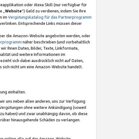
eapplikation oder Alexa Skill (nur verfügbar für
e „
Website
“) Geld zu verdienen, indem Sie Ihre
en im
Vergütungskatalog für das Partnerprogramm
t) verlinken. Entsprechende Links müssen dieser
e über die Amazon-Website angeboten werden, oder
nerprogramm
näher beschrieben (und vorbehaltlich
ir Ihnen Daten, Bilder, Texte, Linkformate,
alität und weitere Informationen im
zieht sich dabei ausdrücklich nicht auf Daten,
es sich nicht um eine Amazon-Website handelt.
rung einhalten.
ir uns neben allen anderen, uns zur Verfügung
n Vergütungen ohne weitere Ankündigung (soweit
 zu haben) und zwar unabhängig davon, ob diese
darüber hinausgehende Schäden zu verlangen.
on gelten alle auf der Amazon-Website