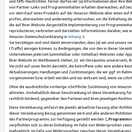
und SMS-Nachrichten. Ferner dürfen wir (a) Informationen über Ihre We
von Partner-Links und Programminhalten erhalten überwachen, aufzei
vor dem Kauf eines Produkts auf der Amazon-Website über einen auf Ih
prüfen, überwachen und anderweitig untersuchen, um die Einhaltung dies
die auf Ihrer Website dargestellte Implementierung von Programminhalt
reproduzieren, verbreiten und darstellen. Informationen darüber, wie w
Amazon-Datenschutzerklärung in
Anhang 4
.
Sie bestätigen und sind damit einverstanden, dass (a) wir und unsere 
(Traffic) anregen können, zu Bedingungen, die von den in dieser Vere
Unternehmen jederzeit (unmittelbar oder mittelbar) Websites oder Appl
Ihrer Website im Wettbewerb stehen, (c) ein Versäumnis unsererseits, I
Verzicht auf unser Recht darstellt, die betroffene oder eine andere B
Aktualisierungen, Handlungen und Zustimmungen, die wir ggf. im Rahme
vorgenommen bzw. erteilt werden und nur wirksam sind, wenn sie schri
Ohne die ausdrückliche vorherige schriftliche Zustimmung von Amazon
abtreten. Vorbehaltlich dieser Einschränkung ist diese Vereinbarung f
rechtlich bindend, gegenüber den Parteien und ihren jeweiligen Rech
Diese Vereinbarung umfasst die jeweils aktuellste Fassung aller Richtli
dieser Vereinbarung Bezug genommen wird und alle anderen Richtlinie
des Partnerprogramms zur Verfügung gestellt werden („
Programmric
verpflichten sich zu deren Einhaltung. Im Falle von Widersprüchen zwi
maßgeblich. Im Falle von Widersprüchen zwischen dieser Vereinbarun