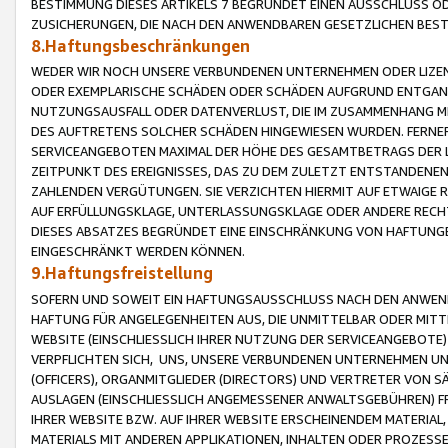
BESTIMMUNG DIESES ARTIKELS 7 BEGRÜNDET EINEN AUSSCHLUSS 
ZUSICHERUNGEN, DIE NACH DEN ANWENDBAREN GESETZLICHEN BE
8.Haftungsbeschränkungen
WEDER WIR NOCH UNSERE VERBUNDENEN UNTERNEHMEN ODER LIZEN
ODER EXEMPLARISCHE SCHÄDEN ODER SCHÄDEN AUFGRUND ENTGANG
NUTZUNGSAUSFALL ODER DATENVERLUST, DIE IM ZUSAMMENHANG MI
DES AUFTRETENS SOLCHER SCHÄDEN HINGEWIESEN WURDEN. FERN
SERVICEANGEBOTEN MAXIMAL DER HÖHE DES GESAMTBETRAGS DER 
ZEITPUNKT DES EREIGNISSES, DAS ZU DEM ZULETZT ENTSTANDENE
ZAHLENDEN VERGÜTUNGEN. SIE VERZICHTEN HIERMIT AUF ETWAIGE 
AUF ERFÜLLUNGSKLAGE, UNTERLASSUNGSKLAGE ODER ANDERE RECHT
DIESES ABSATZES BEGRÜNDET EINE EINSCHRÄNKUNG VON HAFTUNG
EINGESCHRÄNKT WERDEN KÖNNEN.
9.Haftungsfreistellung
SOFERN UND SOWEIT EIN HAFTUNGSAUSSCHLUSS NACH DEN ANWENDB
HAFTUNG FÜR ANGELEGENHEITEN AUS, DIE UNMITTELBAR ODER MITT
WEBSITE (EINSCHLIESSLICH IHRER NUTZUNG DER SERVICEANGEBOTE)
VERPFLICHTEN SICH, UNS, UNSERE VERBUNDENEN UNTERNEHMEN UN
(OFFICERS), ORGANMITGLIEDER (DIRECTORS) UND VERTRETER VON 
AUSLAGEN (EINSCHLIESSLICH ANGEMESSENER ANWALTSGEBÜHREN) FR
IHRER WEBSITE BZW. AUF IHRER WEBSITE ERSCHEINENDEM MATERIAL
MATERIALS MIT ANDEREN APPLIKATIONEN, INHALTEN ODER PROZESSE