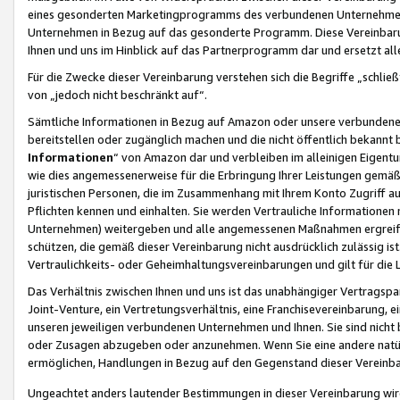
eines gesonderten Marketingprogramms des verbundenen Unternehmens
Unternehmen in Bezug auf das gesonderte Programm. Diese Vereinbarung
Ihnen und uns im Hinblick auf das Partnerprogramm dar und ersetzt al
Für die Zwecke dieser Vereinbarung verstehen sich die Begriffe „schließ
von „jedoch nicht beschränkt auf“.
Sämtliche Informationen in Bezug auf Amazon oder unsere verbunde
bereitstellen oder zugänglich machen und die nicht öffentlich bekannt bz
Informationen
“ von Amazon dar und verbleiben im alleinigen Eigent
wie dies angemessenerweise für die Erbringung Ihrer Leistungen gemäß d
juristischen Personen, die im Zusammenhang mit Ihrem Konto Zugriff au
Pflichten kennen und einhalten. Sie werden Vertrauliche Informationen 
Unternehmen) weitergeben und alle angemessenen Maßnahmen ergreifen
schützen, die gemäß dieser Vereinbarung nicht ausdrücklich zulässig is
Vertraulichkeits- oder Geheimhaltungsvereinbarungen und gilt für die
Das Verhältnis zwischen Ihnen und uns ist das unabhängiger Vertragspa
Joint-Venture, ein Vertretungsverhältnis, eine Franchisevereinbarung, 
unseren jeweiligen verbundenen Unternehmen und Ihnen. Sie sind ni
oder Zusagen abzugeben oder anzunehmen. Wenn Sie eine andere natürli
ermöglichen, Handlungen in Bezug auf den Gegenstand dieser Vereinbar
Ungeachtet anders lautender Bestimmungen in dieser Vereinbarung wird