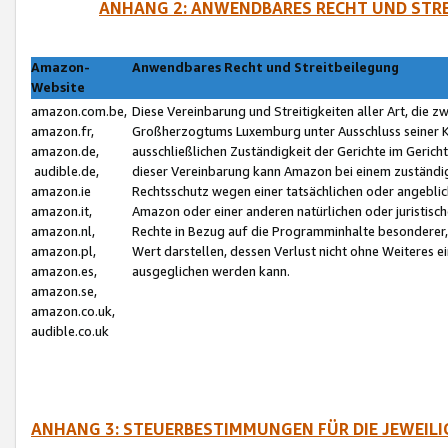
ANHANG 2: ANWENDBARES RECHT UND STRE
Amazon-
Anwendbares Recht und Streitbeilegung
Website
amazon.com.be,
Diese Vereinbarung und Streitigkeiten aller Art, die 
amazon.fr,
Großherzogtums Luxemburg unter Ausschluss seiner Kol
amazon.de,
ausschließlichen Zuständigkeit der Gerichte im Geri
audible.de,
dieser Vereinbarung kann Amazon bei einem zuständig
amazon.ie
Rechtsschutz wegen einer tatsächlichen oder angebli
amazon.it,
Amazon oder einer anderen natürlichen oder juristisc
amazon.nl,
Rechte in Bezug auf die Programminhalte besonderer,
amazon.pl,
Wert darstellen, dessen Verlust nicht ohne Weiteres e
amazon.es,
ausgeglichen werden kann.
amazon.se,
amazon.co.uk,
audible.co.uk
ANHANG 3: STEUERBESTIMMUNGEN FÜR DIE JEWEIL