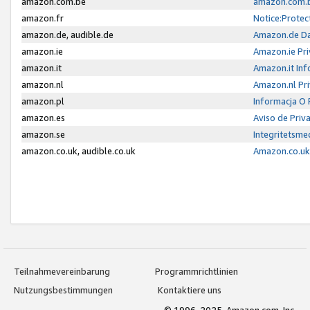
amazon.com.be
amazon.com.b
amazon.fr
Notice:Protec
amazon.de, audible.de
Amazon.de Da
amazon.ie
Amazon.ie Pri
amazon.it
Amazon.it Inf
amazon.nl
Amazon.nl Pri
amazon.pl
Informacja O
amazon.es
Aviso de Priv
amazon.se
Integritetsm
amazon.co.uk, audible.co.uk
Amazon.co.uk 
Teilnahmevereinbarung
Programmrichtlinien
Nutzungsbestimmungen
Kontaktiere uns