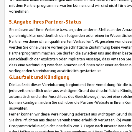
mit dem Partnerprogramm erwarten können, und wir sind nicht für etwa
vornehmen.
5.Angabe Ihres Partner-Status
Sie müssen auf Ihrer Website bzw. an jeder anderen Stelle, an der Am
genehmigt, klar und deutlich den folgenden oder einen im Wesentlichen
Partner verdiene ich an qualifizierten Verkäufen“. Abgesehen von die
werden Sie ohne unsere vorherige schriftliche Zustimmung keine weite
Partnerprogramm machen. Sie dürfen die zwischen uns und Ihnen best
(einschließlich der expliziten oder impliziten Aussage, dass Amazon Si
dass eine Verbindung zwischen Amazon und Ihnen oder einer anderen natü
vorliegenden Vereinbarung ausdrücklich gestattet ist.
6.Laufzeit und Kündigung
Die Laufzeit dieser Vereinbarung beginnt mit Ihrer Anmeldung für die 
jederzeit ordentlich oder aus wichtigem Grund durch schriftliche Kündi
automatisch und unter Ausschluss des Gerichtswegs), wobei eine solch
können kündigen, indem Sie sich über die Partner-Website in Ihrem Ko
auswählen.
Ferner können wir diese Vereinbarung jederzeit aus wichtigem Grund dur
Sie Ihre Pflichten aus dieser Vereinbarung erheblich verletzen; (b) wen
Programmrichtlinien) nicht innerhalb von 7 Tagen nach unserer Benachr
oder Haftungsansprüchen im Zusammenhang mit Ihrer Teilnahme am Pa