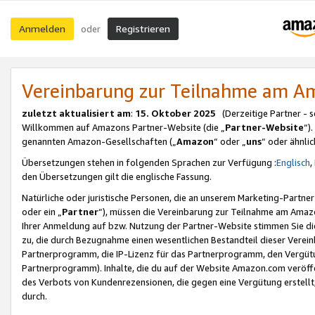
Anmelden
Registrieren
oder
Vereinbarung zur Teilnahme am 
zuletzt aktualisiert am
:
15. Oktober 2025
(Derzeitige Partner - 
Willkommen auf Amazons Partner-Website (die „
Partner-Website
“)
genannten Amazon-Gesellschaften („
Amazon
“ oder „
uns
“ oder ähnli
Übersetzungen stehen in folgenden Sprachen zur Verfügung :
Englisch
,
den Übersetzungen gilt die englische Fassung.
Natürliche oder juristische Personen, die an unserem Marketing-Partn
oder ein „
Partner
“), müssen die Vereinbarung zur Teilnahme am Ama
Ihrer Anmeldung auf bzw. Nutzung der Partner-Website stimmen Sie die
zu, die durch Bezugnahme einen wesentlichen Bestandteil dieser Verei
Partnerprogramm, die IP-Lizenz für das Partnerprogramm, den Vergütu
Partnerprogramm). Inhalte, die du auf der Website Amazon.com veröffe
des Verbots von Kundenrezensionen, die gegen eine Vergütung erstellt, 
durch.