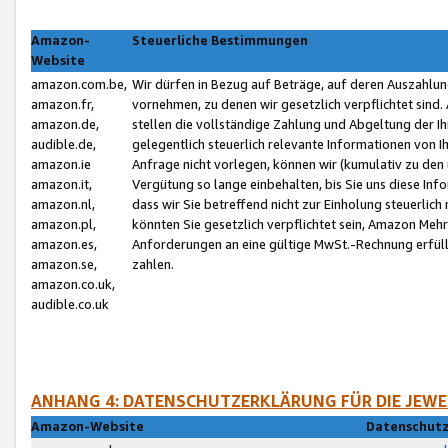
Amazon-
Steuerliche Bestimmungen
Website
amazon.com.be,
Wir dürfen in Bezug auf Beträge, auf deren Auszahlun
amazon.fr,
vornehmen, zu denen wir gesetzlich verpflichtet sind
amazon.de,
stellen die vollständige Zahlung und Abgeltung der 
audible.de,
gelegentlich steuerlich relevante Informationen von I
amazon.ie
Anfrage nicht vorlegen, können wir (kumulativ zu de
amazon.it,
Vergütung so lange einbehalten, bis Sie uns diese Inf
amazon.nl,
dass wir Sie betreffend nicht zur Einholung steuerlich 
amazon.pl,
könnten Sie gesetzlich verpflichtet sein, Amazon Meh
amazon.es,
Anforderungen an eine gültige MwSt.-Rechnung erfüllt
amazon.se,
zahlen.
amazon.co.uk,
audible.co.uk
ANHANG 4: DATENSCHUTZERKLÄRUNG FÜR DIE JEWE
Amazon-Website
Datenschutz