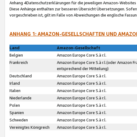
Anhang 4Datenschutzerklärungen für die jeweiligen Amazon-Websites
Diese Anhänge enthalten zur besseren Übersicht Übersetzungen. Sofe
vorgeschrieben ist, gilt im Falle von Abweichungen die englische Fass
ANHANG 1: AMAZON-GESELLSCHAFTEN UND AMAZO
Land
Amazon-Gesellschaft
Belgien
Amazon Europe Core S.à r.l.
Frankreich
Amazon Europe Core S.à r.l.(oder Amazon Fr
entsprechend der Mitteilung)
Deutschland
Amazon Europe Core S.à r.l.
Irland
Amazon Europe Core S.à r.l.
Italien
Amazon Europe Core S.à r.l.
Niederlande
Amazon Europe Core S.à r.l.
Polen
Amazon Europe Core S.à r.l.
Spanien
Amazon Europe Core S.à r.l.
Schweden
Amazon Europe Core S.à r.l.
Vereinigtes Königreich
Amazon Europe Core S.à r.l.