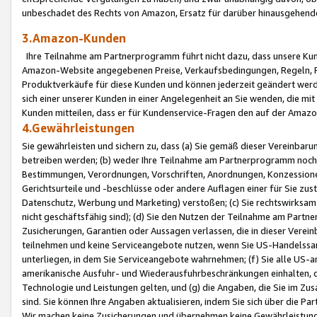
unbeschadet des Rechts von Amazon, Ersatz für darüber hinausgehen
3.Amazon-Kunden
Ihre Teilnahme am Partnerprogramm führt nicht dazu, dass unsere Kun
Amazon-Website angegebenen Preise, Verkaufsbedingungen, Regeln, Ri
Produktverkäufe für diese Kunden und können jederzeit geändert werde
sich einer unserer Kunden in einer Angelegenheit an Sie wenden, die 
Kunden mitteilen, dass er für Kundenservice-Fragen den auf der Ama
4.Gewährleistungen
Sie gewährleisten und sichern zu, dass (a) Sie gemäß dieser Vereinba
betreiben werden; (b) weder Ihre Teilnahme am Partnerprogramm noch d
Bestimmungen, Verordnungen, Vorschriften, Anordnungen, Konzessionen,
Gerichtsurteile und -beschlüsse oder andere Auflagen einer für Sie zu
Datenschutz, Werbung und Marketing) verstoßen; (c) Sie rechtswirksam 
nicht geschäftsfähig sind); (d) Sie den Nutzen der Teilnahme am Partne
Zusicherungen, Garantien oder Aussagen verlassen, die in dieser Verein
teilnehmen und keine Serviceangebote nutzen, wenn Sie US-Handelssa
unterliegen, in dem Sie Serviceangebote wahrnehmen; (f) Sie alle US
amerikanische Ausfuhr- und Wiederausfuhrbeschränkungen einhalten, 
Technologie und Leistungen gelten, und (g) die Angaben, die Sie im 
sind. Sie können Ihre Angaben aktualisieren, indem Sie sich über die 
Wir machen keine Zusicherungen und übernehmen keine Gewährleistun