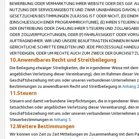
BEWERBUNG ODER VERMARKTUNG IHRER WEBSITE ODER DES GGF. AUF 
NUTZUNG DER SERVICEANGEBOTE UND ZWAR UNABHÄNGIG DAVON, O
GESETZLICHEN BESTIMMUNGEN ZULÄSSIG IST ODER NICHT, (D) EINE
(EINSCHLIESSLICH EINER PROGRAMMRICHTLINIE), (E) IHREN STEUER
DER EINTREIBUNG ODER ZAHLUNG IHRER STEUERN UND ZOLLABGAB
ODER ZOLLVERPFLICHTUNGEN, ODER (F) FAHRLÄSSIGKEIT ODER VORS
AUFTRAGNEHMER. WIR UND UNSERE BEAUFTRAGTEN KÖNNEN IM NAME
GERICHTLICHE SCHRITTE EINLEITEN UND JEDE PROZESSUALE HAND
VERTEIDIGEN, ODER UM RECHTE AUCH ZUM ZWECK DER DURCHSETZU
10.Anwendbares Recht und Streitbeilegung
Die Beilegung etwaiger Streitigkeiten, die in irgendeiner Weise mit de
angeblichen Verletzung dieser Vereinbarung), den im Rahmen dieser Ve
Geschäftsbeziehung mit uns oder unseren verbundenen Unternehmen zu
Bestimmungen zu anwendbarem Recht und Streitbeilegung in
Anhang 
11.Steuern
Steuern und damit verbundene Verpflichtungen, die in irgendeiner Wei
tatsächlichen oder angeblichen Verletzung dieser Vereinbarung), den 
Geschäftsbeziehung mit uns oder unseren verbundenen Unternehmen z
Steuerbestimmungen in
Anhang 3
.
12.Weitere Bestimmungen
Wir können von Zeit zu Zeit Mitteilungen im Zusammenhang mit dem Par