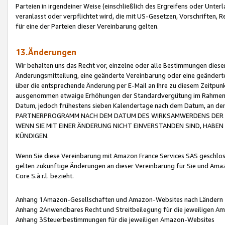
Parteien in irgendeiner Weise (einschließlich des Ergreifens oder Unt
veranlasst oder verpflichtet wird, die mit US-Gesetzen, Vorschriften,
für eine der Parteien dieser Vereinbarung gelten.
13.Änderungen
Wir behalten uns das Recht vor, einzelne oder alle Bestimmungen diese
Änderungsmitteilung, eine geänderte Vereinbarung oder eine geänderte 
über die entsprechende Änderung per E-Mail an Ihre zu diesem Zeitpun
ausgenommen etwaige Erhöhungen der Standardvergütung im Rahmen
Datum, jedoch frühestens sieben Kalendertage nach dem Datum, an de
PARTNERPROGRAMM NACH DEM DATUM DES WIRKSAMWERDENS DER Ä
WENN SIE MIT EINER ÄNDERUNG NICHT EINVERSTANDEN SIND, HABEN S
KÜNDIGEN.
Wenn Sie diese Vereinbarung mit Amazon France Services SAS geschlo
gelten zukünftige Änderungen an dieser Vereinbarung für Sie und Ama
Core S.à r.l. bezieht.
Anhang 1Amazon-Gesellschaften und Amazon-Websites nach Ländern
Anhang 2Anwendbares Recht und Streitbeilegung für die jeweiligen 
Anhang 3Steuerbestimmungen für die jeweiligen Amazon-Websites