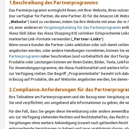
1.Beschreibung des Partnerprogramms
Das Partnerprogramm ermöglicht Ihnen, mit Ihrer Website, Ihren nutzer
(nur verfügbar für Partner, die eine Partner-ID für die Amazon UK We
„
Website
“) Geld zu verdienen, indem Sie Ihre Website mit einer der in
ist, einer anderen im
Vergütungskatalog für das Partnerprogramm
enth
Alexa Skill (über das Alexa Shopping Kit) verlinken. Entsprechende Lin
markierten Link-Formate verwenden („
Partner-Links
“).
Wenn unsere Kunden die Partner-Links anklicken oder sich damit verbi
angeboten werden, oder andere Handlungen vornehmen, können Sie eine
Partnerprogramm
näher beschrieben (und vorbehaltlich der dort festg
Produkte oder Leistungen können wir Ihnen Daten, Bilder, Texte, Linkfo
für Anwendungsprogramme, die Alexa-Funktionalität und weitere Inf
zur Verfügung stellen. Der Begriff „Programminhalte“ bezieht sich dabe
in Bezug auf Produkte, die auf Websites angeboten werden, bei denen 
2.Compliance-Anforderungen für das Partnerprog
Ihre Teilnahme am Partnerprogramm und der Bezug einer Vergütung setz
Sie sind verpflichtet, uns umgehend alle Informationen zu geben, die w
Für den Fall, dass Sie gegen diese Vereinbarung oder andere anwendba
uns zur Verfügung stehenden Rechten und Rechtsbehelfen, das Recht vo
Vergütungen ohne weitere Ankündigung (soweit nach geltendem Recht z
entsprechende Vergütungen zu haben) und zwar unabhängig davon, ob 