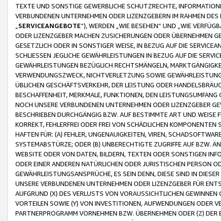
TEXTE UND SONSTIGE GEWERBLICHE SCHUTZRECHTE, INFORMATIONE
VERBUNDENEN UNTERNEHMEN ODER LIZENZGEBERN IM RAHMEN DES
„
SERVICEANGEBOTE
“), WERDEN „WIE BESEHEN“ UND „WIE VERFÜ
ODER LIZENZGEBER MACHEN ZUSICHERUNGEN ODER ÜBERNEHMEN GEW
GESETZLICH ODER IN SONSTIGER WEISE, IN BEZUG AUF DIE SERVI
SCHLIESSEN JEGLICHE GEWÄHRLEISTUNGEN IN BEZUG AUF DIE SERVI
GEWÄHRLEISTUNGEN BEZÜGLICH RECHTSMÄNGELN, MARKTGÄNGIGKEIT
VERWENDUNGSZWECK, NICHTVERLETZUNG SOWIE GEWÄHRLEISTUNGEN 
ÜBLICHEN GESCHÄFTSVERKEHR, DER LEISTUNG ODER HANDELSBRÄUCH
BESCHAFFENHEIT, MERKMALE, FUNKTIONEN, DEN LEISTUNGSUMFANG 
NOCH UNSERE VERBUNDENEN UNTERNEHMEN ODER LIZENZGEBER GEWÄ
BESCHRIEBEN DURCHGÄNGIG BZW. AUF BESTIMMTE ART UND WEISE
KORREKT, FEHLERFREI ODER FREI VON SCHÄDLICHEN KOMPONENTEN
HAFTEN FÜR: (A) FEHLER, UNGENAUIGKEITEN, VIREN, SCHADSOFTW
SYSTEMABSTÜRZE; ODER (B) UNBERECHTIGTE ZUGRIFFE AUF BZW. 
WEBSITE ODER VON DATEN, BILDERN, TEXTEN ODER SONSTIGEN INF
ODER EINER ANDEREN NATÜRLICHEN ODER JURISTISCHEN PERSON OD
GEWÄHRLEISTUNGSANSPRÜCHE, ES SEIN DENN, DIESE SIND IN DIES
UNSERE VERBUNDENEN UNTERNEHMEN ODER LIZENZGEBER FÜR EN
AUFGRUND (X) DES VERLUSTS VON VORAUSSICHTLICHEN GEWINNEN
VORTEILEN SOWIE (Y) VON INVESTITIONEN, AUFWENDUNGEN ODER VE
PARTNERPROGRAMM VORNEHMEN BZW. ÜBERNEHMEN ODER (Z) DER 