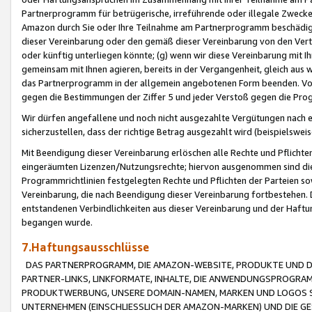
Partnerprogramm für betrügerische, irreführende oder illegale Zwecke
Amazon durch Sie oder Ihre Teilnahme am Partnerprogramm beschädig
dieser Vereinbarung oder den gemäß dieser Vereinbarung von den Vertr
oder künftig unterliegen könnte; (g) wenn wir diese Vereinbarung mit I
gemeinsam mit Ihnen agieren, bereits in der Vergangenheit, gleich aus
das Partnerprogramm in der allgemein angebotenen Form beenden. Vors
gegen die Bestimmungen der Ziffer 5 und jeder Verstoß gegen die Prog
Wir dürfen angefallene und noch nicht ausgezahlte Vergütungen nach 
sicherzustellen, dass der richtige Betrag ausgezahlt wird (beispielsw
Mit Beendigung dieser Vereinbarung erlöschen alle Rechte und Pflichte
eingeräumten Lizenzen/Nutzungsrechte; hiervon ausgenommen sind die in 
Programmrichtlinien festgelegten Rechte und Pflichten der Parteien sow
Vereinbarung, die nach Beendigung dieser Vereinbarung fortbestehen. D
entstandenen Verbindlichkeiten aus dieser Vereinbarung und der Haft
begangen wurde.
7.Haftungsausschlüsse
DAS PARTNERPROGRAMM, DIE AMAZON-WEBSITE, PRODUKTE UND DI
PARTNER-LINKS, LINKFORMATE, INHALTE, DIE ANWENDUNGSPROGR
PRODUKTWERBUNG, UNSERE DOMAIN-NAMEN, MARKEN UND LOGOS S
UNTERNEHMEN (EINSCHLIESSLICH DER AMAZON-MARKEN) UND DIE GE