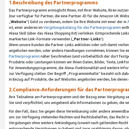
1.Beschreibung des Partnerprogramms
Das Partnerprogramm ermöglicht Ihnen, mit Ihrer Website, Ihren nutzer
(nur verfügbar für Partner, die eine Partner-ID für die Amazon UK We
„
Website
“) Geld zu verdienen, indem Sie Ihre Website mit einer der in
ist, einer anderen im
Vergütungskatalog für das Partnerprogramm
enth
Alexa Skill (über das Alexa Shopping Kit) verlinken. Entsprechende Lin
markierten Link-Formate verwenden („
Partner-Links
“).
Wenn unsere Kunden die Partner-Links anklicken oder sich damit verbi
angeboten werden, oder andere Handlungen vornehmen, können Sie eine
Partnerprogramm
näher beschrieben (und vorbehaltlich der dort festg
Produkte oder Leistungen können wir Ihnen Daten, Bilder, Texte, Linkfo
für Anwendungsprogramme, die Alexa-Funktionalität und weitere Inf
zur Verfügung stellen. Der Begriff „Programminhalte“ bezieht sich dabe
in Bezug auf Produkte, die auf Websites angeboten werden, bei denen 
2.Compliance-Anforderungen für das Partnerprog
Ihre Teilnahme am Partnerprogramm und der Bezug einer Vergütung setz
Sie sind verpflichtet, uns umgehend alle Informationen zu geben, die w
Für den Fall, dass Sie gegen diese Vereinbarung oder andere anwendba
uns zur Verfügung stehenden Rechten und Rechtsbehelfen, das Recht vo
Vergütungen ohne weitere Ankündigung (soweit nach geltendem Recht z
entsprechende Vergütungen zu haben) und zwar unabhängig davon, ob 