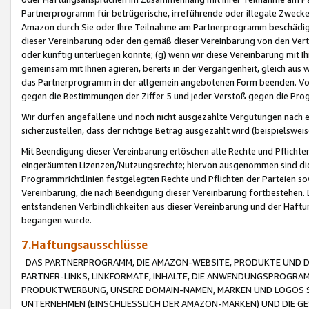
Partnerprogramm für betrügerische, irreführende oder illegale Zwecke
Amazon durch Sie oder Ihre Teilnahme am Partnerprogramm beschädig
dieser Vereinbarung oder den gemäß dieser Vereinbarung von den Vertr
oder künftig unterliegen könnte; (g) wenn wir diese Vereinbarung mit I
gemeinsam mit Ihnen agieren, bereits in der Vergangenheit, gleich aus
das Partnerprogramm in der allgemein angebotenen Form beenden. Vors
gegen die Bestimmungen der Ziffer 5 und jeder Verstoß gegen die Prog
Wir dürfen angefallene und noch nicht ausgezahlte Vergütungen nach 
sicherzustellen, dass der richtige Betrag ausgezahlt wird (beispielsw
Mit Beendigung dieser Vereinbarung erlöschen alle Rechte und Pflichte
eingeräumten Lizenzen/Nutzungsrechte; hiervon ausgenommen sind die in 
Programmrichtlinien festgelegten Rechte und Pflichten der Parteien sow
Vereinbarung, die nach Beendigung dieser Vereinbarung fortbestehen. D
entstandenen Verbindlichkeiten aus dieser Vereinbarung und der Haft
begangen wurde.
7.Haftungsausschlüsse
DAS PARTNERPROGRAMM, DIE AMAZON-WEBSITE, PRODUKTE UND DI
PARTNER-LINKS, LINKFORMATE, INHALTE, DIE ANWENDUNGSPROGR
PRODUKTWERBUNG, UNSERE DOMAIN-NAMEN, MARKEN UND LOGOS S
UNTERNEHMEN (EINSCHLIESSLICH DER AMAZON-MARKEN) UND DIE GE