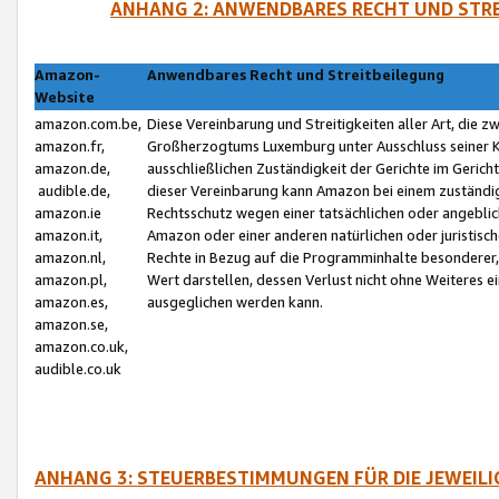
ANHANG 2: ANWENDBARES RECHT UND STRE
Amazon-
Anwendbares Recht und Streitbeilegung
Website
amazon.com.be,
Diese Vereinbarung und Streitigkeiten aller Art, die 
amazon.fr,
Großherzogtums Luxemburg unter Ausschluss seiner Kol
amazon.de,
ausschließlichen Zuständigkeit der Gerichte im Geri
audible.de,
dieser Vereinbarung kann Amazon bei einem zuständig
amazon.ie
Rechtsschutz wegen einer tatsächlichen oder angebli
amazon.it,
Amazon oder einer anderen natürlichen oder juristisc
amazon.nl,
Rechte in Bezug auf die Programminhalte besonderer,
amazon.pl,
Wert darstellen, dessen Verlust nicht ohne Weiteres e
amazon.es,
ausgeglichen werden kann.
amazon.se,
amazon.co.uk,
audible.co.uk
ANHANG 3: STEUERBESTIMMUNGEN FÜR DIE JEWEIL