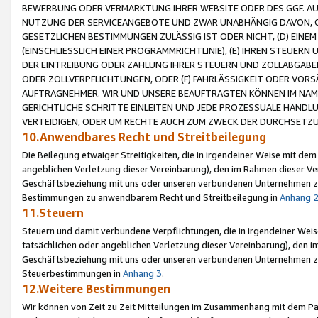
BEWERBUNG ODER VERMARKTUNG IHRER WEBSITE ODER DES GGF. AUF 
NUTZUNG DER SERVICEANGEBOTE UND ZWAR UNABHÄNGIG DAVON, O
GESETZLICHEN BESTIMMUNGEN ZULÄSSIG IST ODER NICHT, (D) EINE
(EINSCHLIESSLICH EINER PROGRAMMRICHTLINIE), (E) IHREN STEUER
DER EINTREIBUNG ODER ZAHLUNG IHRER STEUERN UND ZOLLABGAB
ODER ZOLLVERPFLICHTUNGEN, ODER (F) FAHRLÄSSIGKEIT ODER VORS
AUFTRAGNEHMER. WIR UND UNSERE BEAUFTRAGTEN KÖNNEN IM NAME
GERICHTLICHE SCHRITTE EINLEITEN UND JEDE PROZESSUALE HAND
VERTEIDIGEN, ODER UM RECHTE AUCH ZUM ZWECK DER DURCHSETZU
10.Anwendbares Recht und Streitbeilegung
Die Beilegung etwaiger Streitigkeiten, die in irgendeiner Weise mit de
angeblichen Verletzung dieser Vereinbarung), den im Rahmen dieser Ve
Geschäftsbeziehung mit uns oder unseren verbundenen Unternehmen zu
Bestimmungen zu anwendbarem Recht und Streitbeilegung in
Anhang 
11.Steuern
Steuern und damit verbundene Verpflichtungen, die in irgendeiner Wei
tatsächlichen oder angeblichen Verletzung dieser Vereinbarung), den 
Geschäftsbeziehung mit uns oder unseren verbundenen Unternehmen z
Steuerbestimmungen in
Anhang 3
.
12.Weitere Bestimmungen
Wir können von Zeit zu Zeit Mitteilungen im Zusammenhang mit dem Par