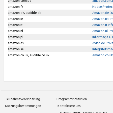
amazon.com.be
amazon.com.b
amazon.fr
Notice:Protec
amazon.de, audible.de
Amazon.de Da
amazon.ie
Amazon.ie Pri
amazon.it
Amazon.it Inf
amazon.nl
Amazon.nl Pri
amazon.pl
Informacja O
amazon.es
Aviso de Priv
amazon.se
Integritetsm
amazon.co.uk, audible.co.uk
Amazon.co.uk 
Teilnahmevereinbarung
Programmrichtlinien
Nutzungsbestimmungen
Kontaktiere uns