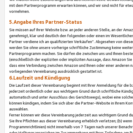
mit dem Partnerprogramm erwarten können, und wir sind nicht für etwa
vornehmen.
5.Angabe Ihres Partner-Status
Sie müssen auf Ihrer Website bzw. an jeder anderen Stelle, an der Am
genehmigt, klar und deutlich den folgenden oder einen im Wesentlichen
Partner verdiene ich an qualifizierten Verkäufen“. Abgesehen von die
werden Sie ohne unsere vorherige schriftliche Zustimmung keine weite
Partnerprogramm machen. Sie dürfen die zwischen uns und Ihnen best
(einschließlich der expliziten oder impliziten Aussage, dass Amazon Si
dass eine Verbindung zwischen Amazon und Ihnen oder einer anderen natü
vorliegenden Vereinbarung ausdrücklich gestattet ist.
6.Laufzeit und Kündigung
Die Laufzeit dieser Vereinbarung beginnt mit Ihrer Anmeldung für die 
jederzeit ordentlich oder aus wichtigem Grund durch schriftliche Kündi
automatisch und unter Ausschluss des Gerichtswegs), wobei eine solch
können kündigen, indem Sie sich über die Partner-Website in Ihrem Ko
auswählen.
Ferner können wir diese Vereinbarung jederzeit aus wichtigem Grund dur
Sie Ihre Pflichten aus dieser Vereinbarung erheblich verletzen; (b) wen
Programmrichtlinien) nicht innerhalb von 7 Tagen nach unserer Benachr
oder Haftungsansprüchen im Zusammenhang mit Ihrer Teilnahme am Pa