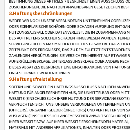
BESTIMMUNG DIESES ARTIKELS 7 BEGRÜNDET EINEN AUSSCHLUSS 
ZUSICHERUNGEN, DIE NACH DEN ANWENDBAREN GESETZLICHEN BE
8.Haftungsbeschränkungen
WEDER WIR NOCH UNSERE VERBUNDENEN UNTERNEHMEN ODER LIZEN
ODER EXEMPLARISCHE SCHÄDEN ODER SCHÄDEN AUFGRUND ENTGANG
NUTZUNGSAUSFALL ODER DATENVERLUST, DIE IM ZUSAMMENHANG MI
DES AUFTRETENS SOLCHER SCHÄDEN HINGEWIESEN WURDEN. FERN
SERVICEANGEBOTEN MAXIMAL DER HÖHE DES GESAMTBETRAGS DER 
ZEITPUNKT DES EREIGNISSES, DAS ZU DEM ZULETZT ENTSTANDENE
ZAHLENDEN VERGÜTUNGEN. SIE VERZICHTEN HIERMIT AUF ETWAIGE 
AUF ERFÜLLUNGSKLAGE, UNTERLASSUNGSKLAGE ODER ANDERE RECHT
DIESES ABSATZES BEGRÜNDET EINE EINSCHRÄNKUNG VON HAFTUNG
EINGESCHRÄNKT WERDEN KÖNNEN.
9.Haftungsfreistellung
SOFERN UND SOWEIT EIN HAFTUNGSAUSSCHLUSS NACH DEN ANWENDB
HAFTUNG FÜR ANGELEGENHEITEN AUS, DIE UNMITTELBAR ODER MITT
WEBSITE (EINSCHLIESSLICH IHRER NUTZUNG DER SERVICEANGEBOTE)
VERPFLICHTEN SICH, UNS, UNSERE VERBUNDENEN UNTERNEHMEN UN
(OFFICERS), ORGANMITGLIEDER (DIRECTORS) UND VERTRETER VON 
AUSLAGEN (EINSCHLIESSLICH ANGEMESSENER ANWALTSGEBÜHREN) FR
IHRER WEBSITE BZW. AUF IHRER WEBSITE ERSCHEINENDEM MATERIAL
MATERIALS MIT ANDEREN APPLIKATIONEN, INHALTEN ODER PROZESSE