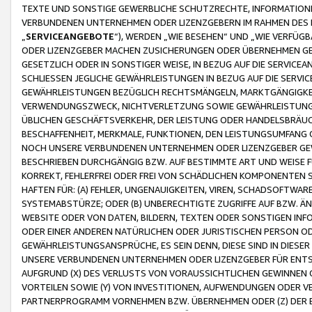
TEXTE UND SONSTIGE GEWERBLICHE SCHUTZRECHTE, INFORMATIONE
VERBUNDENEN UNTERNEHMEN ODER LIZENZGEBERN IM RAHMEN DES
„
SERVICEANGEBOTE
“), WERDEN „WIE BESEHEN“ UND „WIE VERFÜ
ODER LIZENZGEBER MACHEN ZUSICHERUNGEN ODER ÜBERNEHMEN GEW
GESETZLICH ODER IN SONSTIGER WEISE, IN BEZUG AUF DIE SERVI
SCHLIESSEN JEGLICHE GEWÄHRLEISTUNGEN IN BEZUG AUF DIE SERVI
GEWÄHRLEISTUNGEN BEZÜGLICH RECHTSMÄNGELN, MARKTGÄNGIGKEIT
VERWENDUNGSZWECK, NICHTVERLETZUNG SOWIE GEWÄHRLEISTUNGEN 
ÜBLICHEN GESCHÄFTSVERKEHR, DER LEISTUNG ODER HANDELSBRÄUCH
BESCHAFFENHEIT, MERKMALE, FUNKTIONEN, DEN LEISTUNGSUMFANG 
NOCH UNSERE VERBUNDENEN UNTERNEHMEN ODER LIZENZGEBER GEWÄ
BESCHRIEBEN DURCHGÄNGIG BZW. AUF BESTIMMTE ART UND WEISE
KORREKT, FEHLERFREI ODER FREI VON SCHÄDLICHEN KOMPONENTEN
HAFTEN FÜR: (A) FEHLER, UNGENAUIGKEITEN, VIREN, SCHADSOFTW
SYSTEMABSTÜRZE; ODER (B) UNBERECHTIGTE ZUGRIFFE AUF BZW. 
WEBSITE ODER VON DATEN, BILDERN, TEXTEN ODER SONSTIGEN INF
ODER EINER ANDEREN NATÜRLICHEN ODER JURISTISCHEN PERSON OD
GEWÄHRLEISTUNGSANSPRÜCHE, ES SEIN DENN, DIESE SIND IN DIES
UNSERE VERBUNDENEN UNTERNEHMEN ODER LIZENZGEBER FÜR EN
AUFGRUND (X) DES VERLUSTS VON VORAUSSICHTLICHEN GEWINNEN
VORTEILEN SOWIE (Y) VON INVESTITIONEN, AUFWENDUNGEN ODER VE
PARTNERPROGRAMM VORNEHMEN BZW. ÜBERNEHMEN ODER (Z) DER 