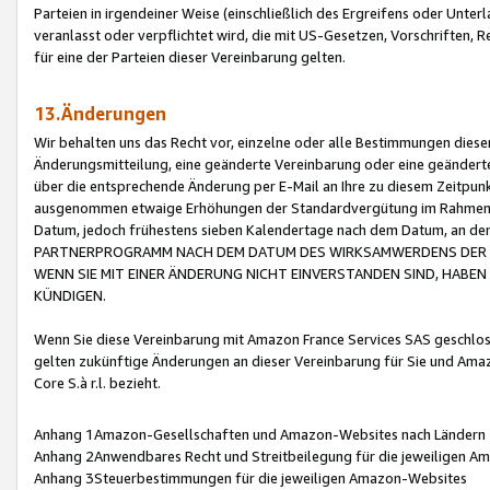
Parteien in irgendeiner Weise (einschließlich des Ergreifens oder Unt
veranlasst oder verpflichtet wird, die mit US-Gesetzen, Vorschriften,
für eine der Parteien dieser Vereinbarung gelten.
13.Änderungen
Wir behalten uns das Recht vor, einzelne oder alle Bestimmungen diese
Änderungsmitteilung, eine geänderte Vereinbarung oder eine geänderte 
über die entsprechende Änderung per E-Mail an Ihre zu diesem Zeitpun
ausgenommen etwaige Erhöhungen der Standardvergütung im Rahmen
Datum, jedoch frühestens sieben Kalendertage nach dem Datum, an de
PARTNERPROGRAMM NACH DEM DATUM DES WIRKSAMWERDENS DER Ä
WENN SIE MIT EINER ÄNDERUNG NICHT EINVERSTANDEN SIND, HABEN S
KÜNDIGEN.
Wenn Sie diese Vereinbarung mit Amazon France Services SAS geschlo
gelten zukünftige Änderungen an dieser Vereinbarung für Sie und Ama
Core S.à r.l. bezieht.
Anhang 1Amazon-Gesellschaften und Amazon-Websites nach Ländern
Anhang 2Anwendbares Recht und Streitbeilegung für die jeweiligen 
Anhang 3Steuerbestimmungen für die jeweiligen Amazon-Websites