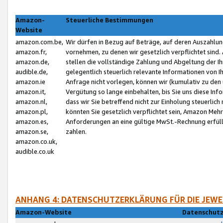
Amazon-
Steuerliche Bestimmungen
Website
amazon.com.be,
Wir dürfen in Bezug auf Beträge, auf deren Auszahlun
amazon.fr,
vornehmen, zu denen wir gesetzlich verpflichtet sind
amazon.de,
stellen die vollständige Zahlung und Abgeltung der 
audible.de,
gelegentlich steuerlich relevante Informationen von I
amazon.ie
Anfrage nicht vorlegen, können wir (kumulativ zu de
amazon.it,
Vergütung so lange einbehalten, bis Sie uns diese Inf
amazon.nl,
dass wir Sie betreffend nicht zur Einholung steuerlich 
amazon.pl,
könnten Sie gesetzlich verpflichtet sein, Amazon Meh
amazon.es,
Anforderungen an eine gültige MwSt.-Rechnung erfüllt
amazon.se,
zahlen.
amazon.co.uk,
audible.co.uk
ANHANG 4: DATENSCHUTZERKLÄRUNG FÜR DIE JEWE
Amazon-Website
Datenschutz