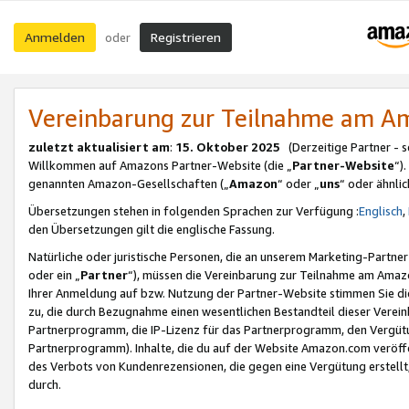
Anmelden
Registrieren
oder
Vereinbarung zur Teilnahme am 
zuletzt aktualisiert am
:
15. Oktober 2025
(Derzeitige Partner - 
Willkommen auf Amazons Partner-Website (die „
Partner-Website
“)
genannten Amazon-Gesellschaften („
Amazon
“ oder „
uns
“ oder ähnli
Übersetzungen stehen in folgenden Sprachen zur Verfügung :
Englisch
,
den Übersetzungen gilt die englische Fassung.
Natürliche oder juristische Personen, die an unserem Marketing-Partn
oder ein „
Partner
“), müssen die Vereinbarung zur Teilnahme am Ama
Ihrer Anmeldung auf bzw. Nutzung der Partner-Website stimmen Sie die
zu, die durch Bezugnahme einen wesentlichen Bestandteil dieser Verei
Partnerprogramm, die IP-Lizenz für das Partnerprogramm, den Vergütu
Partnerprogramm). Inhalte, die du auf der Website Amazon.com veröffe
des Verbots von Kundenrezensionen, die gegen eine Vergütung erstellt, 
durch.