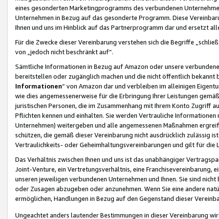
eines gesonderten Marketingprogramms des verbundenen Unternehmens
Unternehmen in Bezug auf das gesonderte Programm. Diese Vereinbarung
Ihnen und uns im Hinblick auf das Partnerprogramm dar und ersetzt al
Für die Zwecke dieser Vereinbarung verstehen sich die Begriffe „schließ
von „jedoch nicht beschränkt auf“.
Sämtliche Informationen in Bezug auf Amazon oder unsere verbunde
bereitstellen oder zugänglich machen und die nicht öffentlich bekannt bz
Informationen
“ von Amazon dar und verbleiben im alleinigen Eigent
wie dies angemessenerweise für die Erbringung Ihrer Leistungen gemäß d
juristischen Personen, die im Zusammenhang mit Ihrem Konto Zugriff au
Pflichten kennen und einhalten. Sie werden Vertrauliche Informationen 
Unternehmen) weitergeben und alle angemessenen Maßnahmen ergreifen
schützen, die gemäß dieser Vereinbarung nicht ausdrücklich zulässig is
Vertraulichkeits- oder Geheimhaltungsvereinbarungen und gilt für die
Das Verhältnis zwischen Ihnen und uns ist das unabhängiger Vertragspa
Joint-Venture, ein Vertretungsverhältnis, eine Franchisevereinbarung, 
unseren jeweiligen verbundenen Unternehmen und Ihnen. Sie sind ni
oder Zusagen abzugeben oder anzunehmen. Wenn Sie eine andere natürli
ermöglichen, Handlungen in Bezug auf den Gegenstand dieser Vereinbar
Ungeachtet anders lautender Bestimmungen in dieser Vereinbarung wird