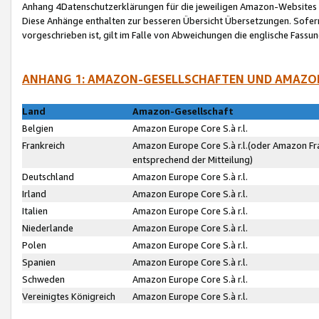
Anhang 4Datenschutzerklärungen für die jeweiligen Amazon-Websites
Diese Anhänge enthalten zur besseren Übersicht Übersetzungen. Sofe
vorgeschrieben ist, gilt im Falle von Abweichungen die englische Fass
ANHANG 1: AMAZON-GESELLSCHAFTEN UND AMAZO
Land
Amazon-Gesellschaft
Belgien
Amazon Europe Core S.à r.l.
Frankreich
Amazon Europe Core S.à r.l.(oder Amazon Fr
entsprechend der Mitteilung)
Deutschland
Amazon Europe Core S.à r.l.
Irland
Amazon Europe Core S.à r.l.
Italien
Amazon Europe Core S.à r.l.
Niederlande
Amazon Europe Core S.à r.l.
Polen
Amazon Europe Core S.à r.l.
Spanien
Amazon Europe Core S.à r.l.
Schweden
Amazon Europe Core S.à r.l.
Vereinigtes Königreich
Amazon Europe Core S.à r.l.