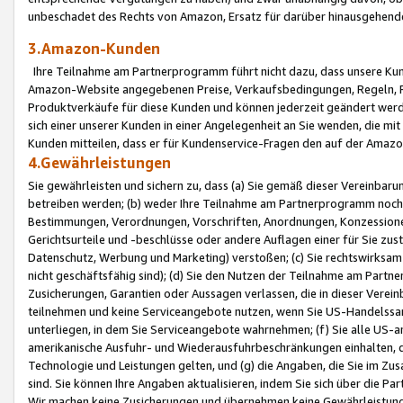
unbeschadet des Rechts von Amazon, Ersatz für darüber hinausgehen
3.Amazon-Kunden
Ihre Teilnahme am Partnerprogramm führt nicht dazu, dass unsere Kun
Amazon-Website angegebenen Preise, Verkaufsbedingungen, Regeln, Ri
Produktverkäufe für diese Kunden und können jederzeit geändert werde
sich einer unserer Kunden in einer Angelegenheit an Sie wenden, die 
Kunden mitteilen, dass er für Kundenservice-Fragen den auf der Ama
4.Gewährleistungen
Sie gewährleisten und sichern zu, dass (a) Sie gemäß dieser Vereinba
betreiben werden; (b) weder Ihre Teilnahme am Partnerprogramm noch d
Bestimmungen, Verordnungen, Vorschriften, Anordnungen, Konzessionen,
Gerichtsurteile und -beschlüsse oder andere Auflagen einer für Sie zu
Datenschutz, Werbung und Marketing) verstoßen; (c) Sie rechtswirksam 
nicht geschäftsfähig sind); (d) Sie den Nutzen der Teilnahme am Partne
Zusicherungen, Garantien oder Aussagen verlassen, die in dieser Verein
teilnehmen und keine Serviceangebote nutzen, wenn Sie US-Handelssa
unterliegen, in dem Sie Serviceangebote wahrnehmen; (f) Sie alle US
amerikanische Ausfuhr- und Wiederausfuhrbeschränkungen einhalten, 
Technologie und Leistungen gelten, und (g) die Angaben, die Sie im 
sind. Sie können Ihre Angaben aktualisieren, indem Sie sich über die 
Wir machen keine Zusicherungen und übernehmen keine Gewährleistun