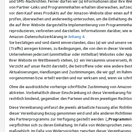
und SMS-Nachrichten. Ferner dürfen wir (a) Informationen über Ihre We
von Partner-Links und Programminhalten erhalten überwachen, aufzei
vor dem Kauf eines Produkts auf der Amazon-Website über einen auf Ih
prüfen, überwachen und anderweitig untersuchen, um die Einhaltung dies
die auf Ihrer Website dargestellte Implementierung von Programminhalt
reproduzieren, verbreiten und darstellen. Informationen darüber, wie w
Amazon-Datenschutzerklärung in
Anhang 4
.
Sie bestätigen und sind damit einverstanden, dass (a) wir und unsere 
(Traffic) anregen können, zu Bedingungen, die von den in dieser Vere
Unternehmen jederzeit (unmittelbar oder mittelbar) Websites oder Appl
Ihrer Website im Wettbewerb stehen, (c) ein Versäumnis unsererseits, I
Verzicht auf unser Recht darstellt, die betroffene oder eine andere B
Aktualisierungen, Handlungen und Zustimmungen, die wir ggf. im Rahme
vorgenommen bzw. erteilt werden und nur wirksam sind, wenn sie schri
Ohne die ausdrückliche vorherige schriftliche Zustimmung von Amazon
abtreten. Vorbehaltlich dieser Einschränkung ist diese Vereinbarung f
rechtlich bindend, gegenüber den Parteien und ihren jeweiligen Rech
Diese Vereinbarung umfasst die jeweils aktuellste Fassung aller Richtli
dieser Vereinbarung Bezug genommen wird und alle anderen Richtlinie
des Partnerprogramms zur Verfügung gestellt werden („
Programmric
verpflichten sich zu deren Einhaltung. Im Falle von Widersprüchen zwi
maßgeblich. Im Falle von Widersprüchen zwischen dieser Vereinbarun