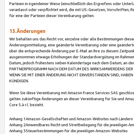
Parteien in irgendeiner Weise (einschließlich des Ergreifens oder Unt
veranlasst oder verpflichtet wird, die mit US-Gesetzen, Vorschriften,
für eine der Parteien dieser Vereinbarung gelten.
13.Änderungen
Wir behalten uns das Recht vor, einzelne oder alle Bestimmungen diese
Änderungsmitteilung, eine geänderte Vereinbarung oder eine geänderte 
über die entsprechende Änderung per E-Mail an Ihre zu diesem Zeitpun
ausgenommen etwaige Erhöhungen der Standardvergütung im Rahmen
Datum, jedoch frühestens sieben Kalendertage nach dem Datum, an de
PARTNERPROGRAMM NACH DEM DATUM DES WIRKSAMWERDENS DER Ä
WENN SIE MIT EINER ÄNDERUNG NICHT EINVERSTANDEN SIND, HABEN S
KÜNDIGEN.
Wenn Sie diese Vereinbarung mit Amazon France Services SAS geschlo
gelten zukünftige Änderungen an dieser Vereinbarung für Sie und Ama
Core S.à r.l. bezieht.
Anhang 1Amazon-Gesellschaften und Amazon-Websites nach Ländern
Anhang 2Anwendbares Recht und Streitbeilegung für die jeweiligen 
Anhang 3Steuerbestimmungen für die jeweiligen Amazon-Websites