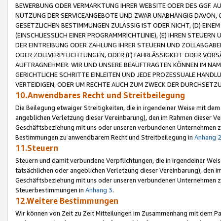
BEWERBUNG ODER VERMARKTUNG IHRER WEBSITE ODER DES GGF. AUF 
NUTZUNG DER SERVICEANGEBOTE UND ZWAR UNABHÄNGIG DAVON, O
GESETZLICHEN BESTIMMUNGEN ZULÄSSIG IST ODER NICHT, (D) EINE
(EINSCHLIESSLICH EINER PROGRAMMRICHTLINIE), (E) IHREN STEUER
DER EINTREIBUNG ODER ZAHLUNG IHRER STEUERN UND ZOLLABGAB
ODER ZOLLVERPFLICHTUNGEN, ODER (F) FAHRLÄSSIGKEIT ODER VORS
AUFTRAGNEHMER. WIR UND UNSERE BEAUFTRAGTEN KÖNNEN IM NAME
GERICHTLICHE SCHRITTE EINLEITEN UND JEDE PROZESSUALE HAND
VERTEIDIGEN, ODER UM RECHTE AUCH ZUM ZWECK DER DURCHSETZU
10.Anwendbares Recht und Streitbeilegung
Die Beilegung etwaiger Streitigkeiten, die in irgendeiner Weise mit de
angeblichen Verletzung dieser Vereinbarung), den im Rahmen dieser Ve
Geschäftsbeziehung mit uns oder unseren verbundenen Unternehmen zu
Bestimmungen zu anwendbarem Recht und Streitbeilegung in
Anhang 
11.Steuern
Steuern und damit verbundene Verpflichtungen, die in irgendeiner Wei
tatsächlichen oder angeblichen Verletzung dieser Vereinbarung), den 
Geschäftsbeziehung mit uns oder unseren verbundenen Unternehmen z
Steuerbestimmungen in
Anhang 3
.
12.Weitere Bestimmungen
Wir können von Zeit zu Zeit Mitteilungen im Zusammenhang mit dem Par