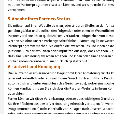
mit dem Partnerprogramm erwarten können, und wir sind nicht für etwa
vornehmen.
5.Angabe Ihres Partner-Status
Sie müssen auf Ihrer Website bzw. an jeder anderen Stelle, an der Am
genehmigt, klar und deutlich den folgenden oder einen im Wesentlichen
Partner verdiene ich an qualifizierten Verkäufen“. Abgesehen von die
werden Sie ohne unsere vorherige schriftliche Zustimmung keine weite
Partnerprogramm machen. Sie dürfen die zwischen uns und Ihnen best
(einschließlich der expliziten oder impliziten Aussage, dass Amazon Si
dass eine Verbindung zwischen Amazon und Ihnen oder einer anderen natü
vorliegenden Vereinbarung ausdrücklich gestattet ist.
6.Laufzeit und Kündigung
Die Laufzeit dieser Vereinbarung beginnt mit Ihrer Anmeldung für die 
jederzeit ordentlich oder aus wichtigem Grund durch schriftliche Kündi
automatisch und unter Ausschluss des Gerichtswegs), wobei eine solch
können kündigen, indem Sie sich über die Partner-Website in Ihrem Ko
auswählen.
Ferner können wir diese Vereinbarung jederzeit aus wichtigem Grund dur
Sie Ihre Pflichten aus dieser Vereinbarung erheblich verletzen; (b) wen
Programmrichtlinien) nicht innerhalb von 7 Tagen nach unserer Benachr
oder Haftungsansprüchen im Zusammenhang mit Ihrer Teilnahme am Pa