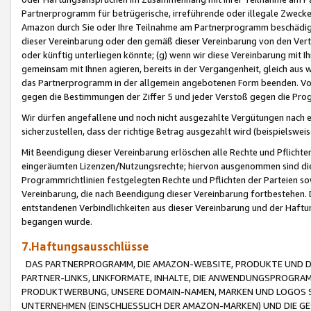
Partnerprogramm für betrügerische, irreführende oder illegale Zwecke
Amazon durch Sie oder Ihre Teilnahme am Partnerprogramm beschädig
dieser Vereinbarung oder den gemäß dieser Vereinbarung von den Vertr
oder künftig unterliegen könnte; (g) wenn wir diese Vereinbarung mit I
gemeinsam mit Ihnen agieren, bereits in der Vergangenheit, gleich aus
das Partnerprogramm in der allgemein angebotenen Form beenden. Vors
gegen die Bestimmungen der Ziffer 5 und jeder Verstoß gegen die Prog
Wir dürfen angefallene und noch nicht ausgezahlte Vergütungen nach 
sicherzustellen, dass der richtige Betrag ausgezahlt wird (beispielsw
Mit Beendigung dieser Vereinbarung erlöschen alle Rechte und Pflichte
eingeräumten Lizenzen/Nutzungsrechte; hiervon ausgenommen sind die in 
Programmrichtlinien festgelegten Rechte und Pflichten der Parteien sow
Vereinbarung, die nach Beendigung dieser Vereinbarung fortbestehen. D
entstandenen Verbindlichkeiten aus dieser Vereinbarung und der Haft
begangen wurde.
7.Haftungsausschlüsse
DAS PARTNERPROGRAMM, DIE AMAZON-WEBSITE, PRODUKTE UND DI
PARTNER-LINKS, LINKFORMATE, INHALTE, DIE ANWENDUNGSPROGR
PRODUKTWERBUNG, UNSERE DOMAIN-NAMEN, MARKEN UND LOGOS S
UNTERNEHMEN (EINSCHLIESSLICH DER AMAZON-MARKEN) UND DIE GE