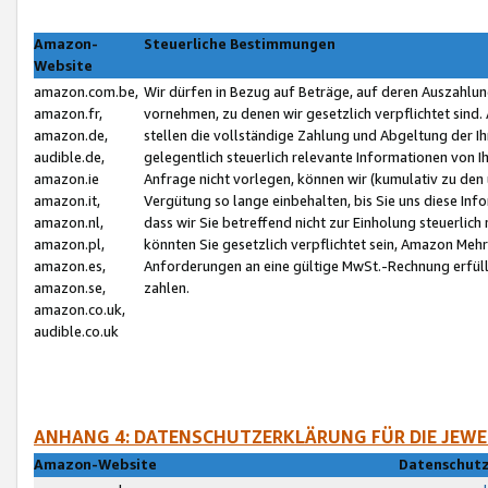
Amazon-
Steuerliche Bestimmungen
Website
amazon.com.be,
Wir dürfen in Bezug auf Beträge, auf deren Auszahlun
amazon.fr,
vornehmen, zu denen wir gesetzlich verpflichtet sind
amazon.de,
stellen die vollständige Zahlung und Abgeltung der 
audible.de,
gelegentlich steuerlich relevante Informationen von I
amazon.ie
Anfrage nicht vorlegen, können wir (kumulativ zu de
amazon.it,
Vergütung so lange einbehalten, bis Sie uns diese Inf
amazon.nl,
dass wir Sie betreffend nicht zur Einholung steuerlich 
amazon.pl,
könnten Sie gesetzlich verpflichtet sein, Amazon Meh
amazon.es,
Anforderungen an eine gültige MwSt.-Rechnung erfüllt
amazon.se,
zahlen.
amazon.co.uk,
audible.co.uk
ANHANG 4: DATENSCHUTZERKLÄRUNG FÜR DIE JEWE
Amazon-Website
Datenschutz