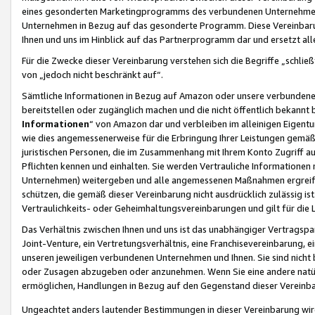
eines gesonderten Marketingprogramms des verbundenen Unternehmens
Unternehmen in Bezug auf das gesonderte Programm. Diese Vereinbarung
Ihnen und uns im Hinblick auf das Partnerprogramm dar und ersetzt al
Für die Zwecke dieser Vereinbarung verstehen sich die Begriffe „schließ
von „jedoch nicht beschränkt auf“.
Sämtliche Informationen in Bezug auf Amazon oder unsere verbunde
bereitstellen oder zugänglich machen und die nicht öffentlich bekannt bz
Informationen
“ von Amazon dar und verbleiben im alleinigen Eigent
wie dies angemessenerweise für die Erbringung Ihrer Leistungen gemäß d
juristischen Personen, die im Zusammenhang mit Ihrem Konto Zugriff au
Pflichten kennen und einhalten. Sie werden Vertrauliche Informationen 
Unternehmen) weitergeben und alle angemessenen Maßnahmen ergreifen
schützen, die gemäß dieser Vereinbarung nicht ausdrücklich zulässig is
Vertraulichkeits- oder Geheimhaltungsvereinbarungen und gilt für die
Das Verhältnis zwischen Ihnen und uns ist das unabhängiger Vertragspa
Joint-Venture, ein Vertretungsverhältnis, eine Franchisevereinbarung, 
unseren jeweiligen verbundenen Unternehmen und Ihnen. Sie sind ni
oder Zusagen abzugeben oder anzunehmen. Wenn Sie eine andere natürli
ermöglichen, Handlungen in Bezug auf den Gegenstand dieser Vereinbar
Ungeachtet anders lautender Bestimmungen in dieser Vereinbarung wird