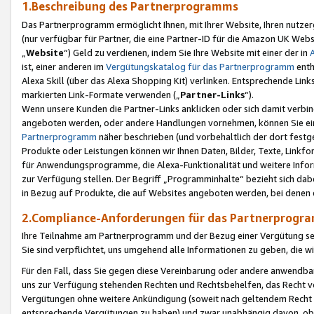
1.Beschreibung des Partnerprogramms
Das Partnerprogramm ermöglicht Ihnen, mit Ihrer Website, Ihren nutzer
(nur verfügbar für Partner, die eine Partner-ID für die Amazon UK We
„
Website
“) Geld zu verdienen, indem Sie Ihre Website mit einer der in
ist, einer anderen im
Vergütungskatalog für das Partnerprogramm
enth
Alexa Skill (über das Alexa Shopping Kit) verlinken. Entsprechende Lin
markierten Link-Formate verwenden („
Partner-Links
“).
Wenn unsere Kunden die Partner-Links anklicken oder sich damit verbi
angeboten werden, oder andere Handlungen vornehmen, können Sie eine
Partnerprogramm
näher beschrieben (und vorbehaltlich der dort festg
Produkte oder Leistungen können wir Ihnen Daten, Bilder, Texte, Linkfo
für Anwendungsprogramme, die Alexa-Funktionalität und weitere Inf
zur Verfügung stellen. Der Begriff „Programminhalte“ bezieht sich dabe
in Bezug auf Produkte, die auf Websites angeboten werden, bei denen 
2.Compliance-Anforderungen für das Partnerprog
Ihre Teilnahme am Partnerprogramm und der Bezug einer Vergütung setz
Sie sind verpflichtet, uns umgehend alle Informationen zu geben, die w
Für den Fall, dass Sie gegen diese Vereinbarung oder andere anwendba
uns zur Verfügung stehenden Rechten und Rechtsbehelfen, das Recht vo
Vergütungen ohne weitere Ankündigung (soweit nach geltendem Recht z
entsprechende Vergütungen zu haben) und zwar unabhängig davon, ob 