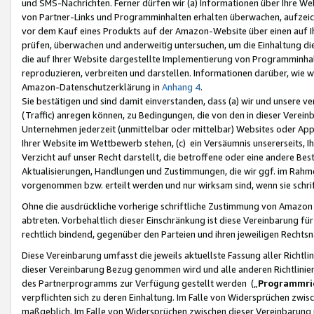
und SMS-Nachrichten. Ferner dürfen wir (a) Informationen über Ihre We
von Partner-Links und Programminhalten erhalten überwachen, aufzei
vor dem Kauf eines Produkts auf der Amazon-Website über einen auf Ih
prüfen, überwachen und anderweitig untersuchen, um die Einhaltung dies
die auf Ihrer Website dargestellte Implementierung von Programminhalt
reproduzieren, verbreiten und darstellen. Informationen darüber, wie w
Amazon-Datenschutzerklärung in
Anhang 4
.
Sie bestätigen und sind damit einverstanden, dass (a) wir und unsere 
(Traffic) anregen können, zu Bedingungen, die von den in dieser Vere
Unternehmen jederzeit (unmittelbar oder mittelbar) Websites oder Appl
Ihrer Website im Wettbewerb stehen, (c) ein Versäumnis unsererseits, I
Verzicht auf unser Recht darstellt, die betroffene oder eine andere B
Aktualisierungen, Handlungen und Zustimmungen, die wir ggf. im Rahme
vorgenommen bzw. erteilt werden und nur wirksam sind, wenn sie schri
Ohne die ausdrückliche vorherige schriftliche Zustimmung von Amazon
abtreten. Vorbehaltlich dieser Einschränkung ist diese Vereinbarung f
rechtlich bindend, gegenüber den Parteien und ihren jeweiligen Rech
Diese Vereinbarung umfasst die jeweils aktuellste Fassung aller Richtli
dieser Vereinbarung Bezug genommen wird und alle anderen Richtlinie
des Partnerprogramms zur Verfügung gestellt werden („
Programmric
verpflichten sich zu deren Einhaltung. Im Falle von Widersprüchen zwi
maßgeblich. Im Falle von Widersprüchen zwischen dieser Vereinbarun