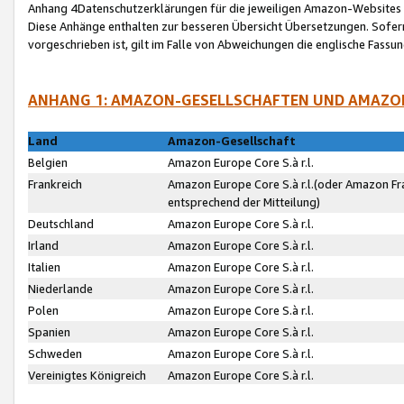
Anhang 4Datenschutzerklärungen für die jeweiligen Amazon-Websites
Diese Anhänge enthalten zur besseren Übersicht Übersetzungen. Sofe
vorgeschrieben ist, gilt im Falle von Abweichungen die englische Fass
ANHANG 1: AMAZON-GESELLSCHAFTEN UND AMAZO
Land
Amazon-Gesellschaft
Belgien
Amazon Europe Core S.à r.l.
Frankreich
Amazon Europe Core S.à r.l.(oder Amazon Fr
entsprechend der Mitteilung)
Deutschland
Amazon Europe Core S.à r.l.
Irland
Amazon Europe Core S.à r.l.
Italien
Amazon Europe Core S.à r.l.
Niederlande
Amazon Europe Core S.à r.l.
Polen
Amazon Europe Core S.à r.l.
Spanien
Amazon Europe Core S.à r.l.
Schweden
Amazon Europe Core S.à r.l.
Vereinigtes Königreich
Amazon Europe Core S.à r.l.