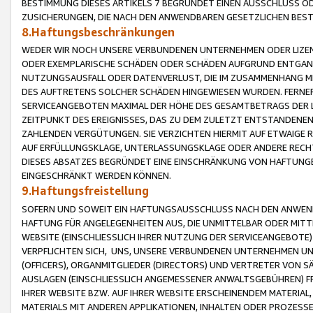
BESTIMMUNG DIESES ARTIKELS 7 BEGRÜNDET EINEN AUSSCHLUSS 
ZUSICHERUNGEN, DIE NACH DEN ANWENDBAREN GESETZLICHEN BE
8.Haftungsbeschränkungen
WEDER WIR NOCH UNSERE VERBUNDENEN UNTERNEHMEN ODER LIZEN
ODER EXEMPLARISCHE SCHÄDEN ODER SCHÄDEN AUFGRUND ENTGANG
NUTZUNGSAUSFALL ODER DATENVERLUST, DIE IM ZUSAMMENHANG MI
DES AUFTRETENS SOLCHER SCHÄDEN HINGEWIESEN WURDEN. FERN
SERVICEANGEBOTEN MAXIMAL DER HÖHE DES GESAMTBETRAGS DER 
ZEITPUNKT DES EREIGNISSES, DAS ZU DEM ZULETZT ENTSTANDENE
ZAHLENDEN VERGÜTUNGEN. SIE VERZICHTEN HIERMIT AUF ETWAIGE 
AUF ERFÜLLUNGSKLAGE, UNTERLASSUNGSKLAGE ODER ANDERE RECHT
DIESES ABSATZES BEGRÜNDET EINE EINSCHRÄNKUNG VON HAFTUNG
EINGESCHRÄNKT WERDEN KÖNNEN.
9.Haftungsfreistellung
SOFERN UND SOWEIT EIN HAFTUNGSAUSSCHLUSS NACH DEN ANWENDB
HAFTUNG FÜR ANGELEGENHEITEN AUS, DIE UNMITTELBAR ODER MITT
WEBSITE (EINSCHLIESSLICH IHRER NUTZUNG DER SERVICEANGEBOTE)
VERPFLICHTEN SICH, UNS, UNSERE VERBUNDENEN UNTERNEHMEN UN
(OFFICERS), ORGANMITGLIEDER (DIRECTORS) UND VERTRETER VON 
AUSLAGEN (EINSCHLIESSLICH ANGEMESSENER ANWALTSGEBÜHREN) FR
IHRER WEBSITE BZW. AUF IHRER WEBSITE ERSCHEINENDEM MATERIAL
MATERIALS MIT ANDEREN APPLIKATIONEN, INHALTEN ODER PROZESSE