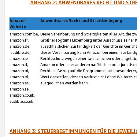
ANHANG 2: ANWENDBARES RECHT UND STRE
Amazon-
Anwendbares Recht und Streitbeilegung
Website
amazon.com.be,
Diese Vereinbarung und Streitigkeiten aller Art, die 
amazon.fr,
Großherzogtums Luxemburg unter Ausschluss seiner Kol
amazon.de,
ausschließlichen Zuständigkeit der Gerichte im Geri
audible.de,
dieser Vereinbarung kann Amazon bei einem zuständig
amazon.ie
Rechtsschutz wegen einer tatsächlichen oder angebli
amazon.it,
Amazon oder einer anderen natürlichen oder juristisc
amazon.nl,
Rechte in Bezug auf die Programminhalte besonderer,
amazon.pl,
Wert darstellen, dessen Verlust nicht ohne Weiteres e
amazon.es,
ausgeglichen werden kann.
amazon.se,
amazon.co.uk,
audible.co.uk
ANHANG 3: STEUERBESTIMMUNGEN FÜR DIE JEWEIL