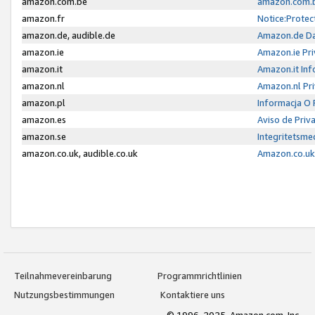
amazon.com.be
amazon.com.b
amazon.fr
Notice:Protec
amazon.de, audible.de
Amazon.de Da
amazon.ie
Amazon.ie Pri
amazon.it
Amazon.it Inf
amazon.nl
Amazon.nl Pri
amazon.pl
Informacja O
amazon.es
Aviso de Priv
amazon.se
Integritetsm
amazon.co.uk, audible.co.uk
Amazon.co.uk 
Teilnahmevereinbarung
Programmrichtlinien
Nutzungsbestimmungen
Kontaktiere uns