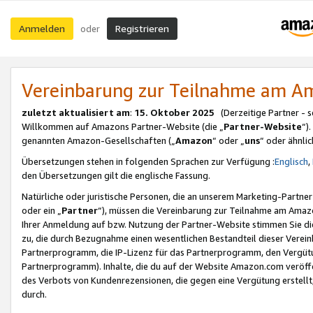
Anmelden
Registrieren
oder
Vereinbarung zur Teilnahme am 
zuletzt aktualisiert am
:
15. Oktober 2025
(Derzeitige Partner - 
Willkommen auf Amazons Partner-Website (die „
Partner-Website
“)
genannten Amazon-Gesellschaften („
Amazon
“ oder „
uns
“ oder ähnli
Übersetzungen stehen in folgenden Sprachen zur Verfügung :
Englisch
,
den Übersetzungen gilt die englische Fassung.
Natürliche oder juristische Personen, die an unserem Marketing-Partn
oder ein „
Partner
“), müssen die Vereinbarung zur Teilnahme am Ama
Ihrer Anmeldung auf bzw. Nutzung der Partner-Website stimmen Sie die
zu, die durch Bezugnahme einen wesentlichen Bestandteil dieser Verei
Partnerprogramm, die IP-Lizenz für das Partnerprogramm, den Vergütu
Partnerprogramm). Inhalte, die du auf der Website Amazon.com veröffe
des Verbots von Kundenrezensionen, die gegen eine Vergütung erstellt, 
durch.