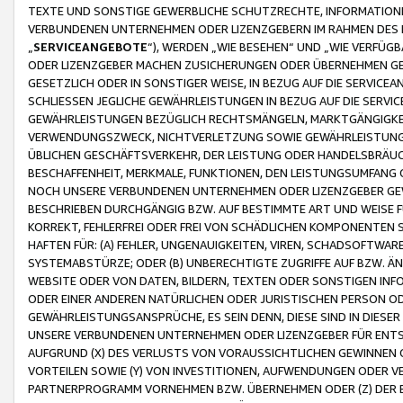
TEXTE UND SONSTIGE GEWERBLICHE SCHUTZRECHTE, INFORMATIONE
VERBUNDENEN UNTERNEHMEN ODER LIZENZGEBERN IM RAHMEN DES
„
SERVICEANGEBOTE
“), WERDEN „WIE BESEHEN“ UND „WIE VERFÜ
ODER LIZENZGEBER MACHEN ZUSICHERUNGEN ODER ÜBERNEHMEN GEW
GESETZLICH ODER IN SONSTIGER WEISE, IN BEZUG AUF DIE SERVI
SCHLIESSEN JEGLICHE GEWÄHRLEISTUNGEN IN BEZUG AUF DIE SERVI
GEWÄHRLEISTUNGEN BEZÜGLICH RECHTSMÄNGELN, MARKTGÄNGIGKEIT
VERWENDUNGSZWECK, NICHTVERLETZUNG SOWIE GEWÄHRLEISTUNGEN 
ÜBLICHEN GESCHÄFTSVERKEHR, DER LEISTUNG ODER HANDELSBRÄUCH
BESCHAFFENHEIT, MERKMALE, FUNKTIONEN, DEN LEISTUNGSUMFANG 
NOCH UNSERE VERBUNDENEN UNTERNEHMEN ODER LIZENZGEBER GEWÄ
BESCHRIEBEN DURCHGÄNGIG BZW. AUF BESTIMMTE ART UND WEISE
KORREKT, FEHLERFREI ODER FREI VON SCHÄDLICHEN KOMPONENTEN
HAFTEN FÜR: (A) FEHLER, UNGENAUIGKEITEN, VIREN, SCHADSOFTW
SYSTEMABSTÜRZE; ODER (B) UNBERECHTIGTE ZUGRIFFE AUF BZW. 
WEBSITE ODER VON DATEN, BILDERN, TEXTEN ODER SONSTIGEN INF
ODER EINER ANDEREN NATÜRLICHEN ODER JURISTISCHEN PERSON OD
GEWÄHRLEISTUNGSANSPRÜCHE, ES SEIN DENN, DIESE SIND IN DIES
UNSERE VERBUNDENEN UNTERNEHMEN ODER LIZENZGEBER FÜR EN
AUFGRUND (X) DES VERLUSTS VON VORAUSSICHTLICHEN GEWINNEN
VORTEILEN SOWIE (Y) VON INVESTITIONEN, AUFWENDUNGEN ODER VE
PARTNERPROGRAMM VORNEHMEN BZW. ÜBERNEHMEN ODER (Z) DER 