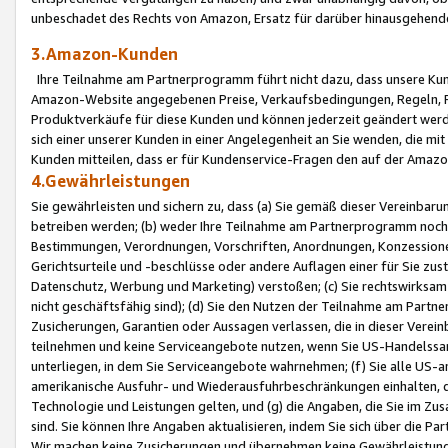
unbeschadet des Rechts von Amazon, Ersatz für darüber hinausgehen
3.Amazon-Kunden
Ihre Teilnahme am Partnerprogramm führt nicht dazu, dass unsere Kun
Amazon-Website angegebenen Preise, Verkaufsbedingungen, Regeln, Ri
Produktverkäufe für diese Kunden und können jederzeit geändert werde
sich einer unserer Kunden in einer Angelegenheit an Sie wenden, die 
Kunden mitteilen, dass er für Kundenservice-Fragen den auf der Ama
4.Gewährleistungen
Sie gewährleisten und sichern zu, dass (a) Sie gemäß dieser Vereinba
betreiben werden; (b) weder Ihre Teilnahme am Partnerprogramm noch d
Bestimmungen, Verordnungen, Vorschriften, Anordnungen, Konzessionen,
Gerichtsurteile und -beschlüsse oder andere Auflagen einer für Sie zu
Datenschutz, Werbung und Marketing) verstoßen; (c) Sie rechtswirksam 
nicht geschäftsfähig sind); (d) Sie den Nutzen der Teilnahme am Partne
Zusicherungen, Garantien oder Aussagen verlassen, die in dieser Verein
teilnehmen und keine Serviceangebote nutzen, wenn Sie US-Handelssa
unterliegen, in dem Sie Serviceangebote wahrnehmen; (f) Sie alle US
amerikanische Ausfuhr- und Wiederausfuhrbeschränkungen einhalten, 
Technologie und Leistungen gelten, und (g) die Angaben, die Sie im 
sind. Sie können Ihre Angaben aktualisieren, indem Sie sich über die 
Wir machen keine Zusicherungen und übernehmen keine Gewährleistun