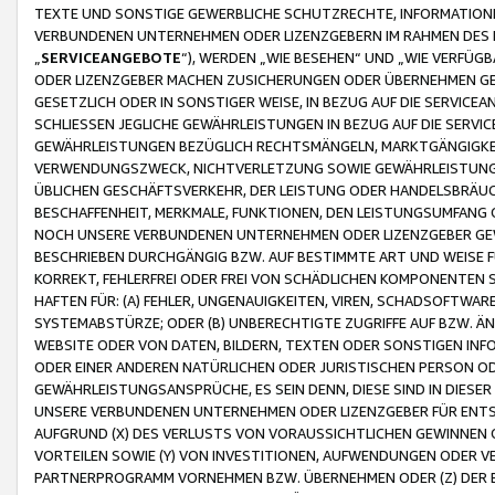
TEXTE UND SONSTIGE GEWERBLICHE SCHUTZRECHTE, INFORMATIONE
VERBUNDENEN UNTERNEHMEN ODER LIZENZGEBERN IM RAHMEN DES
„
SERVICEANGEBOTE
“), WERDEN „WIE BESEHEN“ UND „WIE VERFÜ
ODER LIZENZGEBER MACHEN ZUSICHERUNGEN ODER ÜBERNEHMEN GEW
GESETZLICH ODER IN SONSTIGER WEISE, IN BEZUG AUF DIE SERVI
SCHLIESSEN JEGLICHE GEWÄHRLEISTUNGEN IN BEZUG AUF DIE SERVI
GEWÄHRLEISTUNGEN BEZÜGLICH RECHTSMÄNGELN, MARKTGÄNGIGKEIT
VERWENDUNGSZWECK, NICHTVERLETZUNG SOWIE GEWÄHRLEISTUNGEN 
ÜBLICHEN GESCHÄFTSVERKEHR, DER LEISTUNG ODER HANDELSBRÄUCH
BESCHAFFENHEIT, MERKMALE, FUNKTIONEN, DEN LEISTUNGSUMFANG 
NOCH UNSERE VERBUNDENEN UNTERNEHMEN ODER LIZENZGEBER GEWÄ
BESCHRIEBEN DURCHGÄNGIG BZW. AUF BESTIMMTE ART UND WEISE
KORREKT, FEHLERFREI ODER FREI VON SCHÄDLICHEN KOMPONENTEN
HAFTEN FÜR: (A) FEHLER, UNGENAUIGKEITEN, VIREN, SCHADSOFTW
SYSTEMABSTÜRZE; ODER (B) UNBERECHTIGTE ZUGRIFFE AUF BZW. 
WEBSITE ODER VON DATEN, BILDERN, TEXTEN ODER SONSTIGEN INF
ODER EINER ANDEREN NATÜRLICHEN ODER JURISTISCHEN PERSON OD
GEWÄHRLEISTUNGSANSPRÜCHE, ES SEIN DENN, DIESE SIND IN DIES
UNSERE VERBUNDENEN UNTERNEHMEN ODER LIZENZGEBER FÜR EN
AUFGRUND (X) DES VERLUSTS VON VORAUSSICHTLICHEN GEWINNEN
VORTEILEN SOWIE (Y) VON INVESTITIONEN, AUFWENDUNGEN ODER VE
PARTNERPROGRAMM VORNEHMEN BZW. ÜBERNEHMEN ODER (Z) DER 