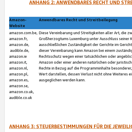
ANHANG 2: ANWENDBARES RECHT UND STRE
Amazon-
Anwendbares Recht und Streitbeilegung
Website
amazon.com.be,
Diese Vereinbarung und Streitigkeiten aller Art, die 
amazon.fr,
Großherzogtums Luxemburg unter Ausschluss seiner Kol
amazon.de,
ausschließlichen Zuständigkeit der Gerichte im Geri
audible.de,
dieser Vereinbarung kann Amazon bei einem zuständig
amazon.ie
Rechtsschutz wegen einer tatsächlichen oder angebli
amazon.it,
Amazon oder einer anderen natürlichen oder juristisc
amazon.nl,
Rechte in Bezug auf die Programminhalte besonderer,
amazon.pl,
Wert darstellen, dessen Verlust nicht ohne Weiteres e
amazon.es,
ausgeglichen werden kann.
amazon.se,
amazon.co.uk,
audible.co.uk
ANHANG 3: STEUERBESTIMMUNGEN FÜR DIE JEWEIL