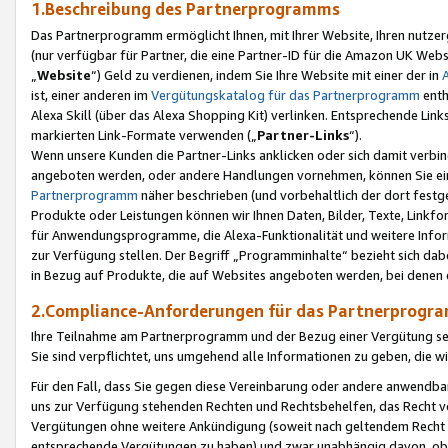
1.Beschreibung des Partnerprogramms
Das Partnerprogramm ermöglicht Ihnen, mit Ihrer Website, Ihren nutzer
(nur verfügbar für Partner, die eine Partner-ID für die Amazon UK We
„
Website
“) Geld zu verdienen, indem Sie Ihre Website mit einer der in
ist, einer anderen im
Vergütungskatalog für das Partnerprogramm
enth
Alexa Skill (über das Alexa Shopping Kit) verlinken. Entsprechende Lin
markierten Link-Formate verwenden („
Partner-Links
“).
Wenn unsere Kunden die Partner-Links anklicken oder sich damit verbi
angeboten werden, oder andere Handlungen vornehmen, können Sie eine
Partnerprogramm
näher beschrieben (und vorbehaltlich der dort festg
Produkte oder Leistungen können wir Ihnen Daten, Bilder, Texte, Linkfo
für Anwendungsprogramme, die Alexa-Funktionalität und weitere Inf
zur Verfügung stellen. Der Begriff „Programminhalte“ bezieht sich dabe
in Bezug auf Produkte, die auf Websites angeboten werden, bei denen 
2.Compliance-Anforderungen für das Partnerprog
Ihre Teilnahme am Partnerprogramm und der Bezug einer Vergütung setz
Sie sind verpflichtet, uns umgehend alle Informationen zu geben, die w
Für den Fall, dass Sie gegen diese Vereinbarung oder andere anwendba
uns zur Verfügung stehenden Rechten und Rechtsbehelfen, das Recht vo
Vergütungen ohne weitere Ankündigung (soweit nach geltendem Recht z
entsprechende Vergütungen zu haben) und zwar unabhängig davon, ob 