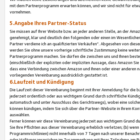
mit dem Partnerprogramm erwarten können, und wir sind nicht für etwa
vornehmen.
5.Angabe Ihres Partner-Status
Sie müssen auf Ihrer Website bzw. an jeder anderen Stelle, an der Am
genehmigt, klar und deutlich den folgenden oder einen im Wesentlichen
Partner verdiene ich an qualifizierten Verkäufen“. Abgesehen von die
werden Sie ohne unsere vorherige schriftliche Zustimmung keine weite
Partnerprogramm machen. Sie dürfen die zwischen uns und Ihnen best
(einschließlich der expliziten oder impliziten Aussage, dass Amazon Si
dass eine Verbindung zwischen Amazon und Ihnen oder einer anderen natü
vorliegenden Vereinbarung ausdrücklich gestattet ist.
6.Laufzeit und Kündigung
Die Laufzeit dieser Vereinbarung beginnt mit Ihrer Anmeldung für die 
jederzeit ordentlich oder aus wichtigem Grund durch schriftliche Kündi
automatisch und unter Ausschluss des Gerichtswegs), wobei eine solch
können kündigen, indem Sie sich über die Partner-Website in Ihrem Ko
auswählen.
Ferner können wir diese Vereinbarung jederzeit aus wichtigem Grund dur
Sie Ihre Pflichten aus dieser Vereinbarung erheblich verletzen; (b) wen
Programmrichtlinien) nicht innerhalb von 7 Tagen nach unserer Benachr
oder Haftungsansprüchen im Zusammenhang mit Ihrer Teilnahme am Pa