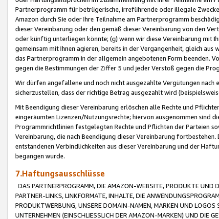
Partnerprogramm für betrügerische, irreführende oder illegale Zwecke
Amazon durch Sie oder Ihre Teilnahme am Partnerprogramm beschädig
dieser Vereinbarung oder den gemäß dieser Vereinbarung von den Vertr
oder künftig unterliegen könnte; (g) wenn wir diese Vereinbarung mit I
gemeinsam mit Ihnen agieren, bereits in der Vergangenheit, gleich aus
das Partnerprogramm in der allgemein angebotenen Form beenden. Vors
gegen die Bestimmungen der Ziffer 5 und jeder Verstoß gegen die Prog
Wir dürfen angefallene und noch nicht ausgezahlte Vergütungen nach 
sicherzustellen, dass der richtige Betrag ausgezahlt wird (beispielsw
Mit Beendigung dieser Vereinbarung erlöschen alle Rechte und Pflichte
eingeräumten Lizenzen/Nutzungsrechte; hiervon ausgenommen sind die in 
Programmrichtlinien festgelegten Rechte und Pflichten der Parteien sow
Vereinbarung, die nach Beendigung dieser Vereinbarung fortbestehen. D
entstandenen Verbindlichkeiten aus dieser Vereinbarung und der Haft
begangen wurde.
7.Haftungsausschlüsse
DAS PARTNERPROGRAMM, DIE AMAZON-WEBSITE, PRODUKTE UND DI
PARTNER-LINKS, LINKFORMATE, INHALTE, DIE ANWENDUNGSPROGR
PRODUKTWERBUNG, UNSERE DOMAIN-NAMEN, MARKEN UND LOGOS S
UNTERNEHMEN (EINSCHLIESSLICH DER AMAZON-MARKEN) UND DIE GE