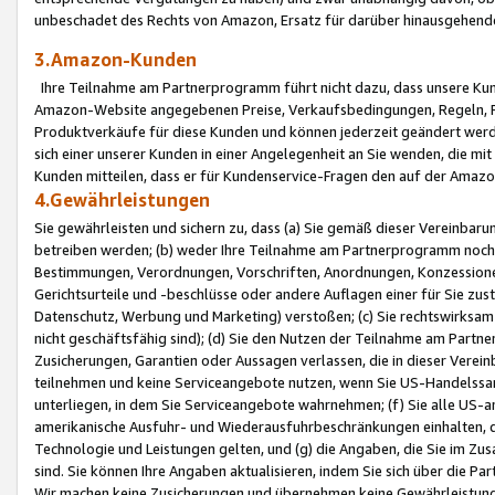
unbeschadet des Rechts von Amazon, Ersatz für darüber hinausgehen
3.Amazon-Kunden
Ihre Teilnahme am Partnerprogramm führt nicht dazu, dass unsere Kun
Amazon-Website angegebenen Preise, Verkaufsbedingungen, Regeln, Ri
Produktverkäufe für diese Kunden und können jederzeit geändert werde
sich einer unserer Kunden in einer Angelegenheit an Sie wenden, die 
Kunden mitteilen, dass er für Kundenservice-Fragen den auf der Ama
4.Gewährleistungen
Sie gewährleisten und sichern zu, dass (a) Sie gemäß dieser Vereinba
betreiben werden; (b) weder Ihre Teilnahme am Partnerprogramm noch d
Bestimmungen, Verordnungen, Vorschriften, Anordnungen, Konzessionen,
Gerichtsurteile und -beschlüsse oder andere Auflagen einer für Sie zu
Datenschutz, Werbung und Marketing) verstoßen; (c) Sie rechtswirksam 
nicht geschäftsfähig sind); (d) Sie den Nutzen der Teilnahme am Partne
Zusicherungen, Garantien oder Aussagen verlassen, die in dieser Verein
teilnehmen und keine Serviceangebote nutzen, wenn Sie US-Handelssa
unterliegen, in dem Sie Serviceangebote wahrnehmen; (f) Sie alle US
amerikanische Ausfuhr- und Wiederausfuhrbeschränkungen einhalten, 
Technologie und Leistungen gelten, und (g) die Angaben, die Sie im 
sind. Sie können Ihre Angaben aktualisieren, indem Sie sich über die 
Wir machen keine Zusicherungen und übernehmen keine Gewährleistun