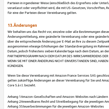
Parteien in irgendeiner Weise (einschließlich des Ergreifens oder Unt
veranlasst oder verpflichtet wird, die mit US-Gesetzen, Vorschriften,
für eine der Parteien dieser Vereinbarung gelten.
13.Änderungen
Wir behalten uns das Recht vor, einzelne oder alle Bestimmungen diese
Änderungsmitteilung, eine geänderte Vereinbarung oder eine geänderte 
über die entsprechende Änderung per E-Mail an Ihre zu diesem Zeitpun
ausgenommen etwaige Erhöhungen der Standardvergütung im Rahmen
Datum, jedoch frühestens sieben Kalendertage nach dem Datum, an de
PARTNERPROGRAMM NACH DEM DATUM DES WIRKSAMWERDENS DER Ä
WENN SIE MIT EINER ÄNDERUNG NICHT EINVERSTANDEN SIND, HABEN S
KÜNDIGEN.
Wenn Sie diese Vereinbarung mit Amazon France Services SAS geschlo
gelten zukünftige Änderungen an dieser Vereinbarung für Sie und Ama
Core S.à r.l. bezieht.
Anhang 1Amazon-Gesellschaften und Amazon-Websites nach Ländern
Anhang 2Anwendbares Recht und Streitbeilegung für die jeweiligen 
Anhang 3Steuerbestimmungen für die jeweiligen Amazon-Websites