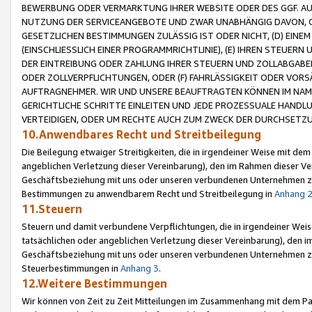
BEWERBUNG ODER VERMARKTUNG IHRER WEBSITE ODER DES GGF. AUF 
NUTZUNG DER SERVICEANGEBOTE UND ZWAR UNABHÄNGIG DAVON, O
GESETZLICHEN BESTIMMUNGEN ZULÄSSIG IST ODER NICHT, (D) EINE
(EINSCHLIESSLICH EINER PROGRAMMRICHTLINIE), (E) IHREN STEUER
DER EINTREIBUNG ODER ZAHLUNG IHRER STEUERN UND ZOLLABGAB
ODER ZOLLVERPFLICHTUNGEN, ODER (F) FAHRLÄSSIGKEIT ODER VORS
AUFTRAGNEHMER. WIR UND UNSERE BEAUFTRAGTEN KÖNNEN IM NAME
GERICHTLICHE SCHRITTE EINLEITEN UND JEDE PROZESSUALE HAND
VERTEIDIGEN, ODER UM RECHTE AUCH ZUM ZWECK DER DURCHSETZU
10.Anwendbares Recht und Streitbeilegung
Die Beilegung etwaiger Streitigkeiten, die in irgendeiner Weise mit de
angeblichen Verletzung dieser Vereinbarung), den im Rahmen dieser Ve
Geschäftsbeziehung mit uns oder unseren verbundenen Unternehmen zu
Bestimmungen zu anwendbarem Recht und Streitbeilegung in
Anhang 
11.Steuern
Steuern und damit verbundene Verpflichtungen, die in irgendeiner Wei
tatsächlichen oder angeblichen Verletzung dieser Vereinbarung), den 
Geschäftsbeziehung mit uns oder unseren verbundenen Unternehmen z
Steuerbestimmungen in
Anhang 3
.
12.Weitere Bestimmungen
Wir können von Zeit zu Zeit Mitteilungen im Zusammenhang mit dem Par