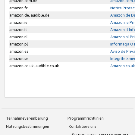
amazon.com.be
amazon.com.b
amazon.fr
Notice:Protec
amazon.de, audible.de
Amazon.de Da
amazon.ie
Amazon.ie Pri
amazon.it
Amazon.it Inf
amazon.nl
Amazon.nl Pri
amazon.pl
Informacja O
amazon.es
Aviso de Priv
amazon.se
Integritetsm
amazon.co.uk, audible.co.uk
Amazon.co.uk 
Teilnahmevereinbarung
Programmrichtlinien
Nutzungsbestimmungen
Kontaktiere uns