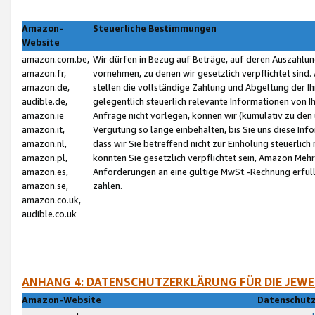
Amazon-
Steuerliche Bestimmungen
Website
amazon.com.be,
Wir dürfen in Bezug auf Beträge, auf deren Auszahlun
amazon.fr,
vornehmen, zu denen wir gesetzlich verpflichtet sind
amazon.de,
stellen die vollständige Zahlung und Abgeltung der 
audible.de,
gelegentlich steuerlich relevante Informationen von I
amazon.ie
Anfrage nicht vorlegen, können wir (kumulativ zu de
amazon.it,
Vergütung so lange einbehalten, bis Sie uns diese Inf
amazon.nl,
dass wir Sie betreffend nicht zur Einholung steuerlich 
amazon.pl,
könnten Sie gesetzlich verpflichtet sein, Amazon Meh
amazon.es,
Anforderungen an eine gültige MwSt.-Rechnung erfüllt
amazon.se,
zahlen.
amazon.co.uk,
audible.co.uk
ANHANG 4: DATENSCHUTZERKLÄRUNG FÜR DIE JEWE
Amazon-Website
Datenschutz