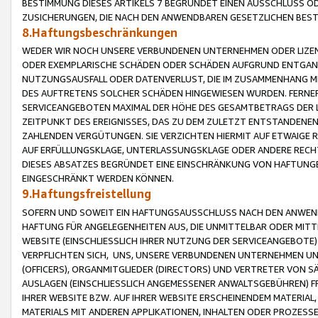
BESTIMMUNG DIESES ARTIKELS 7 BEGRÜNDET EINEN AUSSCHLUSS 
ZUSICHERUNGEN, DIE NACH DEN ANWENDBAREN GESETZLICHEN BE
8.Haftungsbeschränkungen
WEDER WIR NOCH UNSERE VERBUNDENEN UNTERNEHMEN ODER LIZEN
ODER EXEMPLARISCHE SCHÄDEN ODER SCHÄDEN AUFGRUND ENTGANG
NUTZUNGSAUSFALL ODER DATENVERLUST, DIE IM ZUSAMMENHANG MI
DES AUFTRETENS SOLCHER SCHÄDEN HINGEWIESEN WURDEN. FERN
SERVICEANGEBOTEN MAXIMAL DER HÖHE DES GESAMTBETRAGS DER 
ZEITPUNKT DES EREIGNISSES, DAS ZU DEM ZULETZT ENTSTANDENE
ZAHLENDEN VERGÜTUNGEN. SIE VERZICHTEN HIERMIT AUF ETWAIGE 
AUF ERFÜLLUNGSKLAGE, UNTERLASSUNGSKLAGE ODER ANDERE RECHT
DIESES ABSATZES BEGRÜNDET EINE EINSCHRÄNKUNG VON HAFTUNG
EINGESCHRÄNKT WERDEN KÖNNEN.
9.Haftungsfreistellung
SOFERN UND SOWEIT EIN HAFTUNGSAUSSCHLUSS NACH DEN ANWENDB
HAFTUNG FÜR ANGELEGENHEITEN AUS, DIE UNMITTELBAR ODER MITT
WEBSITE (EINSCHLIESSLICH IHRER NUTZUNG DER SERVICEANGEBOTE)
VERPFLICHTEN SICH, UNS, UNSERE VERBUNDENEN UNTERNEHMEN UN
(OFFICERS), ORGANMITGLIEDER (DIRECTORS) UND VERTRETER VON 
AUSLAGEN (EINSCHLIESSLICH ANGEMESSENER ANWALTSGEBÜHREN) FR
IHRER WEBSITE BZW. AUF IHRER WEBSITE ERSCHEINENDEM MATERIAL
MATERIALS MIT ANDEREN APPLIKATIONEN, INHALTEN ODER PROZESSE