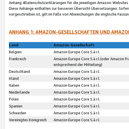
Anhang 4Datenschutzerklärungen für die jeweiligen Amazon-Websites
Diese Anhänge enthalten zur besseren Übersicht Übersetzungen. Sofe
vorgeschrieben ist, gilt im Falle von Abweichungen die englische Fass
ANHANG 1: AMAZON-GESELLSCHAFTEN UND AMAZO
Land
Amazon-Gesellschaft
Belgien
Amazon Europe Core S.à r.l.
Frankreich
Amazon Europe Core S.à r.l.(oder Amazon Fr
entsprechend der Mitteilung)
Deutschland
Amazon Europe Core S.à r.l.
Irland
Amazon Europe Core S.à r.l.
Italien
Amazon Europe Core S.à r.l.
Niederlande
Amazon Europe Core S.à r.l.
Polen
Amazon Europe Core S.à r.l.
Spanien
Amazon Europe Core S.à r.l.
Schweden
Amazon Europe Core S.à r.l.
Vereinigtes Königreich
Amazon Europe Core S.à r.l.