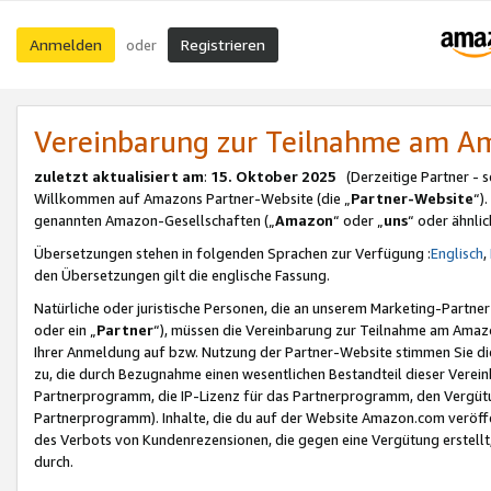
Anmelden
Registrieren
oder
Vereinbarung zur Teilnahme am 
zuletzt aktualisiert am
:
15. Oktober 2025
(Derzeitige Partner - 
Willkommen auf Amazons Partner-Website (die „
Partner-Website
“)
genannten Amazon-Gesellschaften („
Amazon
“ oder „
uns
“ oder ähnli
Übersetzungen stehen in folgenden Sprachen zur Verfügung :
Englisch
,
den Übersetzungen gilt die englische Fassung.
Natürliche oder juristische Personen, die an unserem Marketing-Partn
oder ein „
Partner
“), müssen die Vereinbarung zur Teilnahme am Ama
Ihrer Anmeldung auf bzw. Nutzung der Partner-Website stimmen Sie die
zu, die durch Bezugnahme einen wesentlichen Bestandteil dieser Verei
Partnerprogramm, die IP-Lizenz für das Partnerprogramm, den Vergütu
Partnerprogramm). Inhalte, die du auf der Website Amazon.com veröffe
des Verbots von Kundenrezensionen, die gegen eine Vergütung erstellt, 
durch.