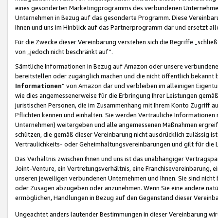
eines gesonderten Marketingprogramms des verbundenen Unternehmens
Unternehmen in Bezug auf das gesonderte Programm. Diese Vereinbarung
Ihnen und uns im Hinblick auf das Partnerprogramm dar und ersetzt al
Für die Zwecke dieser Vereinbarung verstehen sich die Begriffe „schließ
von „jedoch nicht beschränkt auf“.
Sämtliche Informationen in Bezug auf Amazon oder unsere verbunde
bereitstellen oder zugänglich machen und die nicht öffentlich bekannt bz
Informationen
“ von Amazon dar und verbleiben im alleinigen Eigent
wie dies angemessenerweise für die Erbringung Ihrer Leistungen gemäß d
juristischen Personen, die im Zusammenhang mit Ihrem Konto Zugriff au
Pflichten kennen und einhalten. Sie werden Vertrauliche Informationen 
Unternehmen) weitergeben und alle angemessenen Maßnahmen ergreifen
schützen, die gemäß dieser Vereinbarung nicht ausdrücklich zulässig is
Vertraulichkeits- oder Geheimhaltungsvereinbarungen und gilt für die
Das Verhältnis zwischen Ihnen und uns ist das unabhängiger Vertragspa
Joint-Venture, ein Vertretungsverhältnis, eine Franchisevereinbarung, 
unseren jeweiligen verbundenen Unternehmen und Ihnen. Sie sind ni
oder Zusagen abzugeben oder anzunehmen. Wenn Sie eine andere natürli
ermöglichen, Handlungen in Bezug auf den Gegenstand dieser Vereinbar
Ungeachtet anders lautender Bestimmungen in dieser Vereinbarung wird