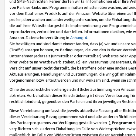
und SMS-Nachrichten. Ferner dürfen wir (a) Informationen über Ihre We
von Partner-Links und Programminhalten erhalten überwachen, aufzei
vor dem Kauf eines Produkts auf der Amazon-Website über einen auf Ih
prüfen, überwachen und anderweitig untersuchen, um die Einhaltung dies
die auf Ihrer Website dargestellte Implementierung von Programminhalt
reproduzieren, verbreiten und darstellen. Informationen darüber, wie w
Amazon-Datenschutzerklärung in
Anhang 4
.
Sie bestätigen und sind damit einverstanden, dass (a) wir und unsere 
(Traffic) anregen können, zu Bedingungen, die von den in dieser Vere
Unternehmen jederzeit (unmittelbar oder mittelbar) Websites oder Appl
Ihrer Website im Wettbewerb stehen, (c) ein Versäumnis unsererseits, I
Verzicht auf unser Recht darstellt, die betroffene oder eine andere B
Aktualisierungen, Handlungen und Zustimmungen, die wir ggf. im Rahme
vorgenommen bzw. erteilt werden und nur wirksam sind, wenn sie schri
Ohne die ausdrückliche vorherige schriftliche Zustimmung von Amazon
abtreten. Vorbehaltlich dieser Einschränkung ist diese Vereinbarung f
rechtlich bindend, gegenüber den Parteien und ihren jeweiligen Rech
Diese Vereinbarung umfasst die jeweils aktuellste Fassung aller Richtli
dieser Vereinbarung Bezug genommen wird und alle anderen Richtlinie
des Partnerprogramms zur Verfügung gestellt werden („
Programmric
verpflichten sich zu deren Einhaltung. Im Falle von Widersprüchen zwi
maßgeblich. Im Falle von Widersprüchen zwischen dieser Vereinbarun