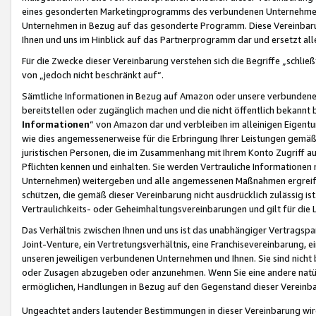
eines gesonderten Marketingprogramms des verbundenen Unternehmens
Unternehmen in Bezug auf das gesonderte Programm. Diese Vereinbarung
Ihnen und uns im Hinblick auf das Partnerprogramm dar und ersetzt al
Für die Zwecke dieser Vereinbarung verstehen sich die Begriffe „schließ
von „jedoch nicht beschränkt auf“.
Sämtliche Informationen in Bezug auf Amazon oder unsere verbunde
bereitstellen oder zugänglich machen und die nicht öffentlich bekannt bz
Informationen
“ von Amazon dar und verbleiben im alleinigen Eigent
wie dies angemessenerweise für die Erbringung Ihrer Leistungen gemäß d
juristischen Personen, die im Zusammenhang mit Ihrem Konto Zugriff au
Pflichten kennen und einhalten. Sie werden Vertrauliche Informationen 
Unternehmen) weitergeben und alle angemessenen Maßnahmen ergreifen
schützen, die gemäß dieser Vereinbarung nicht ausdrücklich zulässig is
Vertraulichkeits- oder Geheimhaltungsvereinbarungen und gilt für die
Das Verhältnis zwischen Ihnen und uns ist das unabhängiger Vertragspa
Joint-Venture, ein Vertretungsverhältnis, eine Franchisevereinbarung, 
unseren jeweiligen verbundenen Unternehmen und Ihnen. Sie sind ni
oder Zusagen abzugeben oder anzunehmen. Wenn Sie eine andere natürli
ermöglichen, Handlungen in Bezug auf den Gegenstand dieser Vereinbar
Ungeachtet anders lautender Bestimmungen in dieser Vereinbarung wird