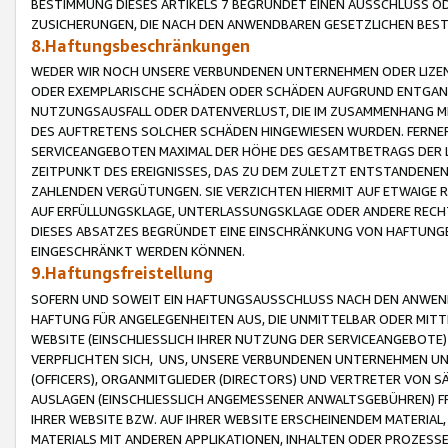
BESTIMMUNG DIESES ARTIKELS 7 BEGRÜNDET EINEN AUSSCHLUSS 
ZUSICHERUNGEN, DIE NACH DEN ANWENDBAREN GESETZLICHEN BE
8.Haftungsbeschränkungen
WEDER WIR NOCH UNSERE VERBUNDENEN UNTERNEHMEN ODER LIZEN
ODER EXEMPLARISCHE SCHÄDEN ODER SCHÄDEN AUFGRUND ENTGANG
NUTZUNGSAUSFALL ODER DATENVERLUST, DIE IM ZUSAMMENHANG MI
DES AUFTRETENS SOLCHER SCHÄDEN HINGEWIESEN WURDEN. FERN
SERVICEANGEBOTEN MAXIMAL DER HÖHE DES GESAMTBETRAGS DER 
ZEITPUNKT DES EREIGNISSES, DAS ZU DEM ZULETZT ENTSTANDENE
ZAHLENDEN VERGÜTUNGEN. SIE VERZICHTEN HIERMIT AUF ETWAIGE 
AUF ERFÜLLUNGSKLAGE, UNTERLASSUNGSKLAGE ODER ANDERE RECHT
DIESES ABSATZES BEGRÜNDET EINE EINSCHRÄNKUNG VON HAFTUNG
EINGESCHRÄNKT WERDEN KÖNNEN.
9.Haftungsfreistellung
SOFERN UND SOWEIT EIN HAFTUNGSAUSSCHLUSS NACH DEN ANWENDB
HAFTUNG FÜR ANGELEGENHEITEN AUS, DIE UNMITTELBAR ODER MITT
WEBSITE (EINSCHLIESSLICH IHRER NUTZUNG DER SERVICEANGEBOTE)
VERPFLICHTEN SICH, UNS, UNSERE VERBUNDENEN UNTERNEHMEN UN
(OFFICERS), ORGANMITGLIEDER (DIRECTORS) UND VERTRETER VON 
AUSLAGEN (EINSCHLIESSLICH ANGEMESSENER ANWALTSGEBÜHREN) FR
IHRER WEBSITE BZW. AUF IHRER WEBSITE ERSCHEINENDEM MATERIAL
MATERIALS MIT ANDEREN APPLIKATIONEN, INHALTEN ODER PROZESSE