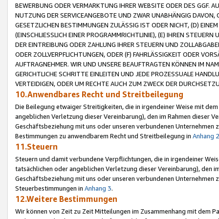
BEWERBUNG ODER VERMARKTUNG IHRER WEBSITE ODER DES GGF. AUF 
NUTZUNG DER SERVICEANGEBOTE UND ZWAR UNABHÄNGIG DAVON, O
GESETZLICHEN BESTIMMUNGEN ZULÄSSIG IST ODER NICHT, (D) EINE
(EINSCHLIESSLICH EINER PROGRAMMRICHTLINIE), (E) IHREN STEUER
DER EINTREIBUNG ODER ZAHLUNG IHRER STEUERN UND ZOLLABGAB
ODER ZOLLVERPFLICHTUNGEN, ODER (F) FAHRLÄSSIGKEIT ODER VORS
AUFTRAGNEHMER. WIR UND UNSERE BEAUFTRAGTEN KÖNNEN IM NAME
GERICHTLICHE SCHRITTE EINLEITEN UND JEDE PROZESSUALE HAND
VERTEIDIGEN, ODER UM RECHTE AUCH ZUM ZWECK DER DURCHSETZU
10.Anwendbares Recht und Streitbeilegung
Die Beilegung etwaiger Streitigkeiten, die in irgendeiner Weise mit de
angeblichen Verletzung dieser Vereinbarung), den im Rahmen dieser Ve
Geschäftsbeziehung mit uns oder unseren verbundenen Unternehmen zu
Bestimmungen zu anwendbarem Recht und Streitbeilegung in
Anhang 
11.Steuern
Steuern und damit verbundene Verpflichtungen, die in irgendeiner Wei
tatsächlichen oder angeblichen Verletzung dieser Vereinbarung), den 
Geschäftsbeziehung mit uns oder unseren verbundenen Unternehmen z
Steuerbestimmungen in
Anhang 3
.
12.Weitere Bestimmungen
Wir können von Zeit zu Zeit Mitteilungen im Zusammenhang mit dem Par