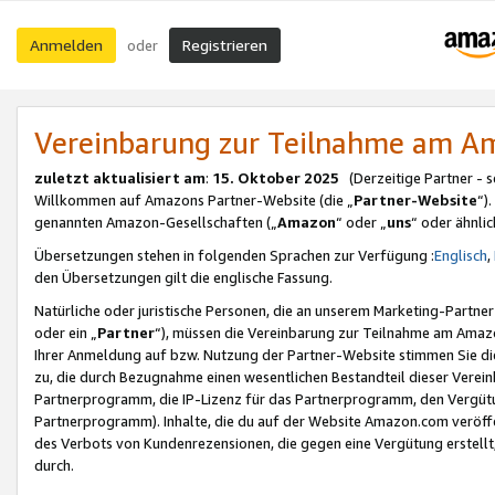
Anmelden
Registrieren
oder
Vereinbarung zur Teilnahme am 
zuletzt aktualisiert am
:
15. Oktober 2025
(Derzeitige Partner - 
Willkommen auf Amazons Partner-Website (die „
Partner-Website
“)
genannten Amazon-Gesellschaften („
Amazon
“ oder „
uns
“ oder ähnli
Übersetzungen stehen in folgenden Sprachen zur Verfügung :
Englisch
,
den Übersetzungen gilt die englische Fassung.
Natürliche oder juristische Personen, die an unserem Marketing-Partn
oder ein „
Partner
“), müssen die Vereinbarung zur Teilnahme am Ama
Ihrer Anmeldung auf bzw. Nutzung der Partner-Website stimmen Sie die
zu, die durch Bezugnahme einen wesentlichen Bestandteil dieser Verei
Partnerprogramm, die IP-Lizenz für das Partnerprogramm, den Vergütu
Partnerprogramm). Inhalte, die du auf der Website Amazon.com veröffe
des Verbots von Kundenrezensionen, die gegen eine Vergütung erstellt, 
durch.