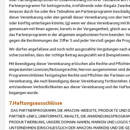
Partnerprogramm für betrügerische, irreführende oder illegale Zwecke
Amazon durch Sie oder Ihre Teilnahme am Partnerprogramm beschädig
dieser Vereinbarung oder den gemäß dieser Vereinbarung von den Vertr
oder künftig unterliegen könnte; (g) wenn wir diese Vereinbarung mit I
gemeinsam mit Ihnen agieren, bereits in der Vergangenheit, gleich aus
das Partnerprogramm in der allgemein angebotenen Form beenden. Vors
gegen die Bestimmungen der Ziffer 5 und jeder Verstoß gegen die Prog
Wir dürfen angefallene und noch nicht ausgezahlte Vergütungen nach 
sicherzustellen, dass der richtige Betrag ausgezahlt wird (beispielsw
Mit Beendigung dieser Vereinbarung erlöschen alle Rechte und Pflichte
eingeräumten Lizenzen/Nutzungsrechte; hiervon ausgenommen sind die in 
Programmrichtlinien festgelegten Rechte und Pflichten der Parteien sow
Vereinbarung, die nach Beendigung dieser Vereinbarung fortbestehen. D
entstandenen Verbindlichkeiten aus dieser Vereinbarung und der Haft
begangen wurde.
7.Haftungsausschlüsse
DAS PARTNERPROGRAMM, DIE AMAZON-WEBSITE, PRODUKTE UND DI
PARTNER-LINKS, LINKFORMATE, INHALTE, DIE ANWENDUNGSPROGR
PRODUKTWERBUNG, UNSERE DOMAIN-NAMEN, MARKEN UND LOGOS S
UNTERNEHMEN (EINSCHLIESSLICH DER AMAZON-MARKEN) UND DIE GE