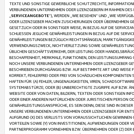
TEXTE UND SONSTIGE GEWERBLICHE SCHUTZRECHTE, INFORMATIONE
VERBUNDENEN UNTERNEHMEN ODER LIZENZGEBERN IM RAHMEN DES
„
SERVICEANGEBOTE
“), WERDEN „WIE BESEHEN“ UND „WIE VERFÜ
ODER LIZENZGEBER MACHEN ZUSICHERUNGEN ODER ÜBERNEHMEN GEW
GESETZLICH ODER IN SONSTIGER WEISE, IN BEZUG AUF DIE SERVI
SCHLIESSEN JEGLICHE GEWÄHRLEISTUNGEN IN BEZUG AUF DIE SERVI
GEWÄHRLEISTUNGEN BEZÜGLICH RECHTSMÄNGELN, MARKTGÄNGIGKEIT
VERWENDUNGSZWECK, NICHTVERLETZUNG SOWIE GEWÄHRLEISTUNGEN 
ÜBLICHEN GESCHÄFTSVERKEHR, DER LEISTUNG ODER HANDELSBRÄUCH
BESCHAFFENHEIT, MERKMALE, FUNKTIONEN, DEN LEISTUNGSUMFANG 
NOCH UNSERE VERBUNDENEN UNTERNEHMEN ODER LIZENZGEBER GEWÄ
BESCHRIEBEN DURCHGÄNGIG BZW. AUF BESTIMMTE ART UND WEISE
KORREKT, FEHLERFREI ODER FREI VON SCHÄDLICHEN KOMPONENTEN
HAFTEN FÜR: (A) FEHLER, UNGENAUIGKEITEN, VIREN, SCHADSOFTW
SYSTEMABSTÜRZE; ODER (B) UNBERECHTIGTE ZUGRIFFE AUF BZW. 
WEBSITE ODER VON DATEN, BILDERN, TEXTEN ODER SONSTIGEN INF
ODER EINER ANDEREN NATÜRLICHEN ODER JURISTISCHEN PERSON OD
GEWÄHRLEISTUNGSANSPRÜCHE, ES SEIN DENN, DIESE SIND IN DIES
UNSERE VERBUNDENEN UNTERNEHMEN ODER LIZENZGEBER FÜR EN
AUFGRUND (X) DES VERLUSTS VON VORAUSSICHTLICHEN GEWINNEN
VORTEILEN SOWIE (Y) VON INVESTITIONEN, AUFWENDUNGEN ODER VE
PARTNERPROGRAMM VORNEHMEN BZW. ÜBERNEHMEN ODER (Z) DER 