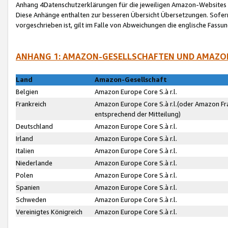
Anhang 4Datenschutzerklärungen für die jeweiligen Amazon-Websites
Diese Anhänge enthalten zur besseren Übersicht Übersetzungen. Sofe
vorgeschrieben ist, gilt im Falle von Abweichungen die englische Fass
ANHANG 1: AMAZON-GESELLSCHAFTEN UND AMAZO
Land
Amazon-Gesellschaft
Belgien
Amazon Europe Core S.à r.l.
Frankreich
Amazon Europe Core S.à r.l.(oder Amazon Fr
entsprechend der Mitteilung)
Deutschland
Amazon Europe Core S.à r.l.
Irland
Amazon Europe Core S.à r.l.
Italien
Amazon Europe Core S.à r.l.
Niederlande
Amazon Europe Core S.à r.l.
Polen
Amazon Europe Core S.à r.l.
Spanien
Amazon Europe Core S.à r.l.
Schweden
Amazon Europe Core S.à r.l.
Vereinigtes Königreich
Amazon Europe Core S.à r.l.