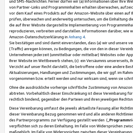
und SMS-Nachrichten. Ferner dürfen wir (a) Informationen über Ihre We
von Partner-Links und Programminhalten erhalten überwachen, aufzei
vor dem Kauf eines Produkts auf der Amazon-Website über einen auf Ih
prüfen, überwachen und anderweitig untersuchen, um die Einhaltung dies
die auf Ihrer Website dargestellte Implementierung von Programminhalt
reproduzieren, verbreiten und darstellen. Informationen darüber, wie w
Amazon-Datenschutzerklärung in
Anhang 4
.
Sie bestätigen und sind damit einverstanden, dass (a) wir und unsere 
(Traffic) anregen können, zu Bedingungen, die von den in dieser Vere
Unternehmen jederzeit (unmittelbar oder mittelbar) Websites oder Appl
Ihrer Website im Wettbewerb stehen, (c) ein Versäumnis unsererseits, I
Verzicht auf unser Recht darstellt, die betroffene oder eine andere B
Aktualisierungen, Handlungen und Zustimmungen, die wir ggf. im Rahme
vorgenommen bzw. erteilt werden und nur wirksam sind, wenn sie schri
Ohne die ausdrückliche vorherige schriftliche Zustimmung von Amazon
abtreten. Vorbehaltlich dieser Einschränkung ist diese Vereinbarung f
rechtlich bindend, gegenüber den Parteien und ihren jeweiligen Rech
Diese Vereinbarung umfasst die jeweils aktuellste Fassung aller Richtli
dieser Vereinbarung Bezug genommen wird und alle anderen Richtlinie
des Partnerprogramms zur Verfügung gestellt werden („
Programmric
verpflichten sich zu deren Einhaltung. Im Falle von Widersprüchen zwi
maßgeblich. Im Falle von Widersprüchen zwischen dieser Vereinbarun