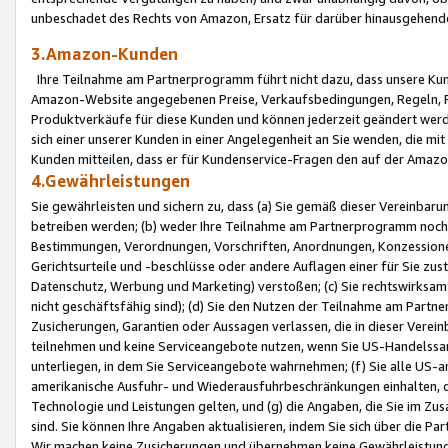
unbeschadet des Rechts von Amazon, Ersatz für darüber hinausgehen
3.Amazon-Kunden
Ihre Teilnahme am Partnerprogramm führt nicht dazu, dass unsere Kun
Amazon-Website angegebenen Preise, Verkaufsbedingungen, Regeln, Ri
Produktverkäufe für diese Kunden und können jederzeit geändert werde
sich einer unserer Kunden in einer Angelegenheit an Sie wenden, die 
Kunden mitteilen, dass er für Kundenservice-Fragen den auf der Ama
4.Gewährleistungen
Sie gewährleisten und sichern zu, dass (a) Sie gemäß dieser Vereinba
betreiben werden; (b) weder Ihre Teilnahme am Partnerprogramm noch d
Bestimmungen, Verordnungen, Vorschriften, Anordnungen, Konzessionen,
Gerichtsurteile und -beschlüsse oder andere Auflagen einer für Sie zu
Datenschutz, Werbung und Marketing) verstoßen; (c) Sie rechtswirksam 
nicht geschäftsfähig sind); (d) Sie den Nutzen der Teilnahme am Partne
Zusicherungen, Garantien oder Aussagen verlassen, die in dieser Verein
teilnehmen und keine Serviceangebote nutzen, wenn Sie US-Handelssa
unterliegen, in dem Sie Serviceangebote wahrnehmen; (f) Sie alle US
amerikanische Ausfuhr- und Wiederausfuhrbeschränkungen einhalten, 
Technologie und Leistungen gelten, und (g) die Angaben, die Sie im 
sind. Sie können Ihre Angaben aktualisieren, indem Sie sich über die 
Wir machen keine Zusicherungen und übernehmen keine Gewährleistun