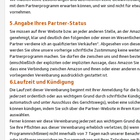
mit dem Partnerprogramm erwarten können, und wir sind nicht für etwa
vornehmen.
5.Angabe Ihres Partner-Status
Sie müssen auf Ihrer Website bzw. an jeder anderen Stelle, an der Am
genehmigt, klar und deutlich den folgenden oder einen im Wesentlichen
Partner verdiene ich an qualifizierten Verkäufen“. Abgesehen von die
werden Sie ohne unsere vorherige schriftliche Zustimmung keine weite
Partnerprogramm machen. Sie dürfen die zwischen uns und Ihnen best
(einschließlich der expliziten oder impliziten Aussage, dass Amazon Si
dass eine Verbindung zwischen Amazon und Ihnen oder einer anderen natü
vorliegenden Vereinbarung ausdrücklich gestattet ist.
6.Laufzeit und Kündigung
Die Laufzeit dieser Vereinbarung beginnt mit Ihrer Anmeldung für die 
jederzeit ordentlich oder aus wichtigem Grund durch schriftliche Kündi
automatisch und unter Ausschluss des Gerichtswegs), wobei eine solch
können kündigen, indem Sie sich über die Partner-Website in Ihrem Ko
auswählen.
Ferner können wir diese Vereinbarung jederzeit aus wichtigem Grund dur
Sie Ihre Pflichten aus dieser Vereinbarung erheblich verletzen; (b) wen
Programmrichtlinien) nicht innerhalb von 7 Tagen nach unserer Benachr
oder Haftungsansprüchen im Zusammenhang mit Ihrer Teilnahme am Pa