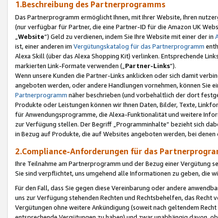
1.Beschreibung des Partnerprogramms
Das Partnerprogramm ermöglicht Ihnen, mit Ihrer Website, Ihren nutzer
(nur verfügbar für Partner, die eine Partner-ID für die Amazon UK We
„
Website
“) Geld zu verdienen, indem Sie Ihre Website mit einer der in
ist, einer anderen im
Vergütungskatalog für das Partnerprogramm
enth
Alexa Skill (über das Alexa Shopping Kit) verlinken. Entsprechende Lin
markierten Link-Formate verwenden („
Partner-Links
“).
Wenn unsere Kunden die Partner-Links anklicken oder sich damit verbi
angeboten werden, oder andere Handlungen vornehmen, können Sie eine
Partnerprogramm
näher beschrieben (und vorbehaltlich der dort festg
Produkte oder Leistungen können wir Ihnen Daten, Bilder, Texte, Linkfo
für Anwendungsprogramme, die Alexa-Funktionalität und weitere Inf
zur Verfügung stellen. Der Begriff „Programminhalte“ bezieht sich dabe
in Bezug auf Produkte, die auf Websites angeboten werden, bei denen 
2.Compliance-Anforderungen für das Partnerprog
Ihre Teilnahme am Partnerprogramm und der Bezug einer Vergütung setz
Sie sind verpflichtet, uns umgehend alle Informationen zu geben, die w
Für den Fall, dass Sie gegen diese Vereinbarung oder andere anwendba
uns zur Verfügung stehenden Rechten und Rechtsbehelfen, das Recht vo
Vergütungen ohne weitere Ankündigung (soweit nach geltendem Recht z
entsprechende Vergütungen zu haben) und zwar unabhängig davon, ob 