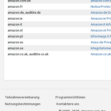
amazon.com.be
amazon.com.b
amazon.fr
Notice:Protec
amazon.de, audible.de
Amazon.de Da
amazon.ie
Amazon.ie Pri
amazon.it
Amazon.it Inf
amazon.nl
Amazon.nl Pri
amazon.pl
Informacja O
amazon.es
Aviso de Priv
amazon.se
Integritetsm
amazon.co.uk, audible.co.uk
Amazon.co.uk 
Teilnahmevereinbarung
Programmrichtlinien
Nutzungsbestimmungen
Kontaktiere uns