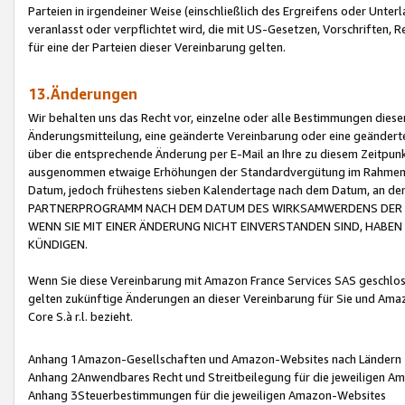
Parteien in irgendeiner Weise (einschließlich des Ergreifens oder Unt
veranlasst oder verpflichtet wird, die mit US-Gesetzen, Vorschriften,
für eine der Parteien dieser Vereinbarung gelten.
13.Änderungen
Wir behalten uns das Recht vor, einzelne oder alle Bestimmungen diese
Änderungsmitteilung, eine geänderte Vereinbarung oder eine geänderte 
über die entsprechende Änderung per E-Mail an Ihre zu diesem Zeitpun
ausgenommen etwaige Erhöhungen der Standardvergütung im Rahmen
Datum, jedoch frühestens sieben Kalendertage nach dem Datum, an de
PARTNERPROGRAMM NACH DEM DATUM DES WIRKSAMWERDENS DER Ä
WENN SIE MIT EINER ÄNDERUNG NICHT EINVERSTANDEN SIND, HABEN S
KÜNDIGEN.
Wenn Sie diese Vereinbarung mit Amazon France Services SAS geschlo
gelten zukünftige Änderungen an dieser Vereinbarung für Sie und Ama
Core S.à r.l. bezieht.
Anhang 1Amazon-Gesellschaften und Amazon-Websites nach Ländern
Anhang 2Anwendbares Recht und Streitbeilegung für die jeweiligen 
Anhang 3Steuerbestimmungen für die jeweiligen Amazon-Websites