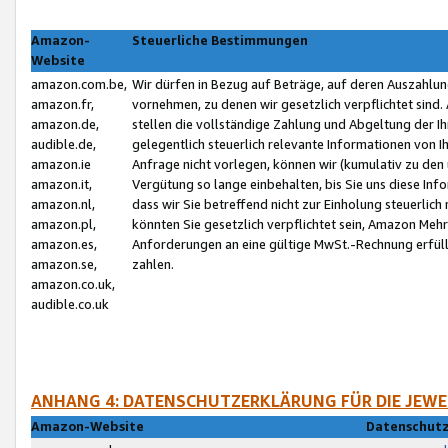
Amazon-
Steuerliche Bestimmungen
Website
amazon.com.be,
Wir dürfen in Bezug auf Beträge, auf deren Auszahlun
amazon.fr,
vornehmen, zu denen wir gesetzlich verpflichtet sind
amazon.de,
stellen die vollständige Zahlung und Abgeltung der 
audible.de,
gelegentlich steuerlich relevante Informationen von I
amazon.ie
Anfrage nicht vorlegen, können wir (kumulativ zu de
amazon.it,
Vergütung so lange einbehalten, bis Sie uns diese Inf
amazon.nl,
dass wir Sie betreffend nicht zur Einholung steuerlich 
amazon.pl,
könnten Sie gesetzlich verpflichtet sein, Amazon Meh
amazon.es,
Anforderungen an eine gültige MwSt.-Rechnung erfüllt
amazon.se,
zahlen.
amazon.co.uk,
audible.co.uk
ANHANG 4: DATENSCHUTZERKLÄRUNG FÜR DIE JEWE
Amazon-Website
Datenschutz