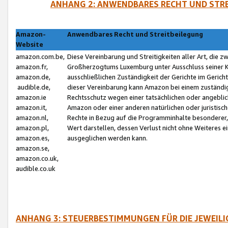
ANHANG 2: ANWENDBARES RECHT UND STRE
Amazon-
Anwendbares Recht und Streitbeilegung
Website
amazon.com.be,
Diese Vereinbarung und Streitigkeiten aller Art, die 
amazon.fr,
Großherzogtums Luxemburg unter Ausschluss seiner Kol
amazon.de,
ausschließlichen Zuständigkeit der Gerichte im Geri
audible.de,
dieser Vereinbarung kann Amazon bei einem zuständig
amazon.ie
Rechtsschutz wegen einer tatsächlichen oder angebli
amazon.it,
Amazon oder einer anderen natürlichen oder juristisc
amazon.nl,
Rechte in Bezug auf die Programminhalte besonderer,
amazon.pl,
Wert darstellen, dessen Verlust nicht ohne Weiteres e
amazon.es,
ausgeglichen werden kann.
amazon.se,
amazon.co.uk,
audible.co.uk
ANHANG 3: STEUERBESTIMMUNGEN FÜR DIE JEWEIL