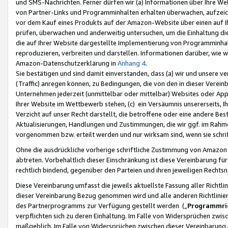
und SMS-Nachrichten. Ferner dürfen wir (a) Informationen über Ihre We
von Partner-Links und Programminhalten erhalten überwachen, aufzei
vor dem Kauf eines Produkts auf der Amazon-Website über einen auf Ih
prüfen, überwachen und anderweitig untersuchen, um die Einhaltung dies
die auf Ihrer Website dargestellte Implementierung von Programminhalt
reproduzieren, verbreiten und darstellen. Informationen darüber, wie w
Amazon-Datenschutzerklärung in
Anhang 4
.
Sie bestätigen und sind damit einverstanden, dass (a) wir und unsere 
(Traffic) anregen können, zu Bedingungen, die von den in dieser Vere
Unternehmen jederzeit (unmittelbar oder mittelbar) Websites oder Appl
Ihrer Website im Wettbewerb stehen, (c) ein Versäumnis unsererseits, I
Verzicht auf unser Recht darstellt, die betroffene oder eine andere B
Aktualisierungen, Handlungen und Zustimmungen, die wir ggf. im Rahme
vorgenommen bzw. erteilt werden und nur wirksam sind, wenn sie schri
Ohne die ausdrückliche vorherige schriftliche Zustimmung von Amazon
abtreten. Vorbehaltlich dieser Einschränkung ist diese Vereinbarung f
rechtlich bindend, gegenüber den Parteien und ihren jeweiligen Rech
Diese Vereinbarung umfasst die jeweils aktuellste Fassung aller Richtli
dieser Vereinbarung Bezug genommen wird und alle anderen Richtlinie
des Partnerprogramms zur Verfügung gestellt werden („
Programmric
verpflichten sich zu deren Einhaltung. Im Falle von Widersprüchen zwi
maßgeblich. Im Falle von Widersprüchen zwischen dieser Vereinbarun