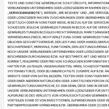
TEXTE UND SONSTIGE GEWERBLICHE SCHUTZRECHTE, INFORMATIONE
VERBUNDENEN UNTERNEHMEN ODER LIZENZGEBERN IM RAHMEN DES
„
SERVICEANGEBOTE
“), WERDEN „WIE BESEHEN“ UND „WIE VERFÜ
ODER LIZENZGEBER MACHEN ZUSICHERUNGEN ODER ÜBERNEHMEN GEW
GESETZLICH ODER IN SONSTIGER WEISE, IN BEZUG AUF DIE SERVI
SCHLIESSEN JEGLICHE GEWÄHRLEISTUNGEN IN BEZUG AUF DIE SERVI
GEWÄHRLEISTUNGEN BEZÜGLICH RECHTSMÄNGELN, MARKTGÄNGIGKEIT
VERWENDUNGSZWECK, NICHTVERLETZUNG SOWIE GEWÄHRLEISTUNGEN 
ÜBLICHEN GESCHÄFTSVERKEHR, DER LEISTUNG ODER HANDELSBRÄUCH
BESCHAFFENHEIT, MERKMALE, FUNKTIONEN, DEN LEISTUNGSUMFANG 
NOCH UNSERE VERBUNDENEN UNTERNEHMEN ODER LIZENZGEBER GEWÄ
BESCHRIEBEN DURCHGÄNGIG BZW. AUF BESTIMMTE ART UND WEISE
KORREKT, FEHLERFREI ODER FREI VON SCHÄDLICHEN KOMPONENTEN
HAFTEN FÜR: (A) FEHLER, UNGENAUIGKEITEN, VIREN, SCHADSOFTW
SYSTEMABSTÜRZE; ODER (B) UNBERECHTIGTE ZUGRIFFE AUF BZW. 
WEBSITE ODER VON DATEN, BILDERN, TEXTEN ODER SONSTIGEN INF
ODER EINER ANDEREN NATÜRLICHEN ODER JURISTISCHEN PERSON OD
GEWÄHRLEISTUNGSANSPRÜCHE, ES SEIN DENN, DIESE SIND IN DIES
UNSERE VERBUNDENEN UNTERNEHMEN ODER LIZENZGEBER FÜR EN
AUFGRUND (X) DES VERLUSTS VON VORAUSSICHTLICHEN GEWINNEN
VORTEILEN SOWIE (Y) VON INVESTITIONEN, AUFWENDUNGEN ODER VE
PARTNERPROGRAMM VORNEHMEN BZW. ÜBERNEHMEN ODER (Z) DER 