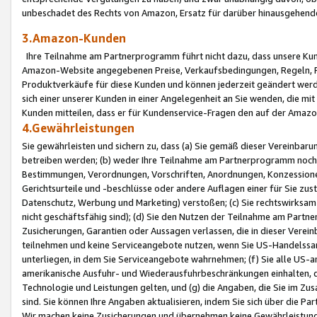
unbeschadet des Rechts von Amazon, Ersatz für darüber hinausgehen
3.Amazon-Kunden
Ihre Teilnahme am Partnerprogramm führt nicht dazu, dass unsere Kun
Amazon-Website angegebenen Preise, Verkaufsbedingungen, Regeln, Ri
Produktverkäufe für diese Kunden und können jederzeit geändert werde
sich einer unserer Kunden in einer Angelegenheit an Sie wenden, die 
Kunden mitteilen, dass er für Kundenservice-Fragen den auf der Ama
4.Gewährleistungen
Sie gewährleisten und sichern zu, dass (a) Sie gemäß dieser Vereinba
betreiben werden; (b) weder Ihre Teilnahme am Partnerprogramm noch d
Bestimmungen, Verordnungen, Vorschriften, Anordnungen, Konzessionen,
Gerichtsurteile und -beschlüsse oder andere Auflagen einer für Sie zu
Datenschutz, Werbung und Marketing) verstoßen; (c) Sie rechtswirksam 
nicht geschäftsfähig sind); (d) Sie den Nutzen der Teilnahme am Partne
Zusicherungen, Garantien oder Aussagen verlassen, die in dieser Verein
teilnehmen und keine Serviceangebote nutzen, wenn Sie US-Handelssa
unterliegen, in dem Sie Serviceangebote wahrnehmen; (f) Sie alle US
amerikanische Ausfuhr- und Wiederausfuhrbeschränkungen einhalten, 
Technologie und Leistungen gelten, und (g) die Angaben, die Sie im 
sind. Sie können Ihre Angaben aktualisieren, indem Sie sich über die 
Wir machen keine Zusicherungen und übernehmen keine Gewährleistun