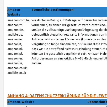
Amazon-
Steuerliche Bestimmungen
Website
amazon.com.be,
Wir dürfen in Bezug auf Beträge, auf deren Auszahlun
amazon.fr,
vornehmen, zu denen wir gesetzlich verpflichtet sind
amazon.de,
stellen die vollständige Zahlung und Abgeltung der 
audible.de,
gelegentlich steuerlich relevante Informationen von I
amazon.ie
Anfrage nicht vorlegen, können wir (kumulativ zu de
amazon.it,
Vergütung so lange einbehalten, bis Sie uns diese Inf
amazon.nl,
dass wir Sie betreffend nicht zur Einholung steuerlich 
amazon.pl,
könnten Sie gesetzlich verpflichtet sein, Amazon Meh
amazon.es,
Anforderungen an eine gültige MwSt.-Rechnung erfüllt
amazon.se,
zahlen.
amazon.co.uk,
audible.co.uk
ANHANG 4: DATENSCHUTZERKLÄRUNG FÜR DIE JEWE
Amazon-Website
Datenschutz