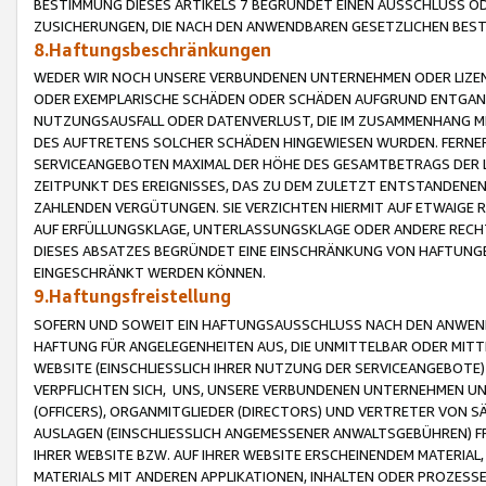
BESTIMMUNG DIESES ARTIKELS 7 BEGRÜNDET EINEN AUSSCHLUSS 
ZUSICHERUNGEN, DIE NACH DEN ANWENDBAREN GESETZLICHEN BE
8.Haftungsbeschränkungen
WEDER WIR NOCH UNSERE VERBUNDENEN UNTERNEHMEN ODER LIZEN
ODER EXEMPLARISCHE SCHÄDEN ODER SCHÄDEN AUFGRUND ENTGANG
NUTZUNGSAUSFALL ODER DATENVERLUST, DIE IM ZUSAMMENHANG MI
DES AUFTRETENS SOLCHER SCHÄDEN HINGEWIESEN WURDEN. FERN
SERVICEANGEBOTEN MAXIMAL DER HÖHE DES GESAMTBETRAGS DER 
ZEITPUNKT DES EREIGNISSES, DAS ZU DEM ZULETZT ENTSTANDENE
ZAHLENDEN VERGÜTUNGEN. SIE VERZICHTEN HIERMIT AUF ETWAIGE 
AUF ERFÜLLUNGSKLAGE, UNTERLASSUNGSKLAGE ODER ANDERE RECHT
DIESES ABSATZES BEGRÜNDET EINE EINSCHRÄNKUNG VON HAFTUNG
EINGESCHRÄNKT WERDEN KÖNNEN.
9.Haftungsfreistellung
SOFERN UND SOWEIT EIN HAFTUNGSAUSSCHLUSS NACH DEN ANWENDB
HAFTUNG FÜR ANGELEGENHEITEN AUS, DIE UNMITTELBAR ODER MITT
WEBSITE (EINSCHLIESSLICH IHRER NUTZUNG DER SERVICEANGEBOTE)
VERPFLICHTEN SICH, UNS, UNSERE VERBUNDENEN UNTERNEHMEN UN
(OFFICERS), ORGANMITGLIEDER (DIRECTORS) UND VERTRETER VON 
AUSLAGEN (EINSCHLIESSLICH ANGEMESSENER ANWALTSGEBÜHREN) FR
IHRER WEBSITE BZW. AUF IHRER WEBSITE ERSCHEINENDEM MATERIAL
MATERIALS MIT ANDEREN APPLIKATIONEN, INHALTEN ODER PROZESSE