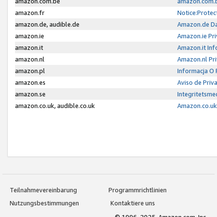
amazon.com.be
amazon.com.b
amazon.fr
Notice:Protec
amazon.de, audible.de
Amazon.de Da
amazon.ie
Amazon.ie Pri
amazon.it
Amazon.it Inf
amazon.nl
Amazon.nl Pri
amazon.pl
Informacja O
amazon.es
Aviso de Priv
amazon.se
Integritetsm
amazon.co.uk, audible.co.uk
Amazon.co.uk 
Teilnahmevereinbarung
Programmrichtlinien
Nutzungsbestimmungen
Kontaktiere uns