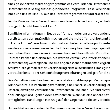
eines gesonderten Marketingprogramms des verbundenen Unternehmens
Unternehmen in Bezug auf das gesonderte Programm. Diese Vereinbarung
Ihnen und uns im Hinblick auf das Partnerprogramm dar und ersetzt al
Für die Zwecke dieser Vereinbarung verstehen sich die Begriffe „schließ
von „jedoch nicht beschränkt auf“.
Sämtliche Informationen in Bezug auf Amazon oder unsere verbunde
bereitstellen oder zugänglich machen und die nicht öffentlich bekannt bz
Informationen
“ von Amazon dar und verbleiben im alleinigen Eigent
wie dies angemessenerweise für die Erbringung Ihrer Leistungen gemäß d
juristischen Personen, die im Zusammenhang mit Ihrem Konto Zugriff au
Pflichten kennen und einhalten. Sie werden Vertrauliche Informationen 
Unternehmen) weitergeben und alle angemessenen Maßnahmen ergreifen
schützen, die gemäß dieser Vereinbarung nicht ausdrücklich zulässig is
Vertraulichkeits- oder Geheimhaltungsvereinbarungen und gilt für die
Das Verhältnis zwischen Ihnen und uns ist das unabhängiger Vertragspa
Joint-Venture, ein Vertretungsverhältnis, eine Franchisevereinbarung, 
unseren jeweiligen verbundenen Unternehmen und Ihnen. Sie sind ni
oder Zusagen abzugeben oder anzunehmen. Wenn Sie eine andere natürli
ermöglichen, Handlungen in Bezug auf den Gegenstand dieser Vereinbar
Ungeachtet anders lautender Bestimmungen in dieser Vereinbarung wird