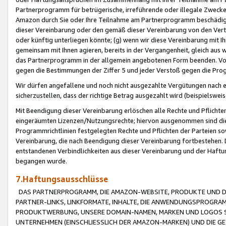
Partnerprogramm für betrügerische, irreführende oder illegale Zwecke
Amazon durch Sie oder Ihre Teilnahme am Partnerprogramm beschädig
dieser Vereinbarung oder den gemäß dieser Vereinbarung von den Vertr
oder künftig unterliegen könnte; (g) wenn wir diese Vereinbarung mit I
gemeinsam mit Ihnen agieren, bereits in der Vergangenheit, gleich aus
das Partnerprogramm in der allgemein angebotenen Form beenden. Vors
gegen die Bestimmungen der Ziffer 5 und jeder Verstoß gegen die Prog
Wir dürfen angefallene und noch nicht ausgezahlte Vergütungen nach 
sicherzustellen, dass der richtige Betrag ausgezahlt wird (beispielsw
Mit Beendigung dieser Vereinbarung erlöschen alle Rechte und Pflichte
eingeräumten Lizenzen/Nutzungsrechte; hiervon ausgenommen sind die in 
Programmrichtlinien festgelegten Rechte und Pflichten der Parteien sow
Vereinbarung, die nach Beendigung dieser Vereinbarung fortbestehen. D
entstandenen Verbindlichkeiten aus dieser Vereinbarung und der Haft
begangen wurde.
7.Haftungsausschlüsse
DAS PARTNERPROGRAMM, DIE AMAZON-WEBSITE, PRODUKTE UND DI
PARTNER-LINKS, LINKFORMATE, INHALTE, DIE ANWENDUNGSPROGR
PRODUKTWERBUNG, UNSERE DOMAIN-NAMEN, MARKEN UND LOGOS S
UNTERNEHMEN (EINSCHLIESSLICH DER AMAZON-MARKEN) UND DIE GE