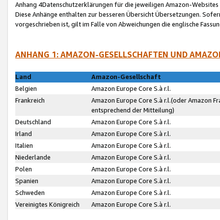
Anhang 4Datenschutzerklärungen für die jeweiligen Amazon-Websites
Diese Anhänge enthalten zur besseren Übersicht Übersetzungen. Sofe
vorgeschrieben ist, gilt im Falle von Abweichungen die englische Fass
ANHANG 1: AMAZON-GESELLSCHAFTEN UND AMAZO
Land
Amazon-Gesellschaft
Belgien
Amazon Europe Core S.à r.l.
Frankreich
Amazon Europe Core S.à r.l.(oder Amazon Fr
entsprechend der Mitteilung)
Deutschland
Amazon Europe Core S.à r.l.
Irland
Amazon Europe Core S.à r.l.
Italien
Amazon Europe Core S.à r.l.
Niederlande
Amazon Europe Core S.à r.l.
Polen
Amazon Europe Core S.à r.l.
Spanien
Amazon Europe Core S.à r.l.
Schweden
Amazon Europe Core S.à r.l.
Vereinigtes Königreich
Amazon Europe Core S.à r.l.