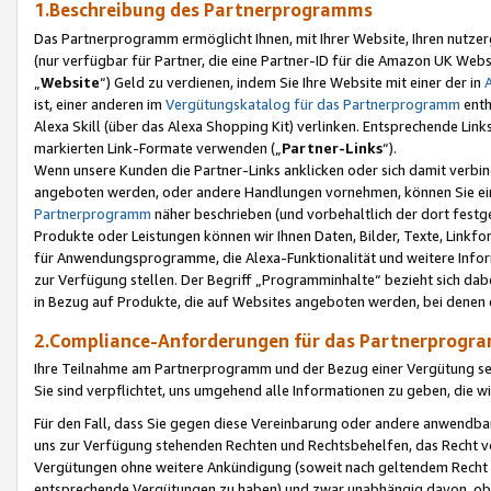
1.Beschreibung des Partnerprogramms
Das Partnerprogramm ermöglicht Ihnen, mit Ihrer Website, Ihren nutzer
(nur verfügbar für Partner, die eine Partner-ID für die Amazon UK We
„
Website
“) Geld zu verdienen, indem Sie Ihre Website mit einer der in
ist, einer anderen im
Vergütungskatalog für das Partnerprogramm
enth
Alexa Skill (über das Alexa Shopping Kit) verlinken. Entsprechende Lin
markierten Link-Formate verwenden („
Partner-Links
“).
Wenn unsere Kunden die Partner-Links anklicken oder sich damit verbi
angeboten werden, oder andere Handlungen vornehmen, können Sie eine
Partnerprogramm
näher beschrieben (und vorbehaltlich der dort festg
Produkte oder Leistungen können wir Ihnen Daten, Bilder, Texte, Linkfo
für Anwendungsprogramme, die Alexa-Funktionalität und weitere Inf
zur Verfügung stellen. Der Begriff „Programminhalte“ bezieht sich dabe
in Bezug auf Produkte, die auf Websites angeboten werden, bei denen 
2.Compliance-Anforderungen für das Partnerprog
Ihre Teilnahme am Partnerprogramm und der Bezug einer Vergütung setz
Sie sind verpflichtet, uns umgehend alle Informationen zu geben, die w
Für den Fall, dass Sie gegen diese Vereinbarung oder andere anwendba
uns zur Verfügung stehenden Rechten und Rechtsbehelfen, das Recht vo
Vergütungen ohne weitere Ankündigung (soweit nach geltendem Recht z
entsprechende Vergütungen zu haben) und zwar unabhängig davon, ob 