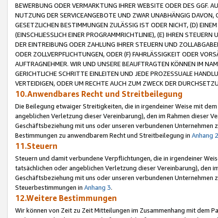
BEWERBUNG ODER VERMARKTUNG IHRER WEBSITE ODER DES GGF. AUF 
NUTZUNG DER SERVICEANGEBOTE UND ZWAR UNABHÄNGIG DAVON, O
GESETZLICHEN BESTIMMUNGEN ZULÄSSIG IST ODER NICHT, (D) EINE
(EINSCHLIESSLICH EINER PROGRAMMRICHTLINIE), (E) IHREN STEUER
DER EINTREIBUNG ODER ZAHLUNG IHRER STEUERN UND ZOLLABGAB
ODER ZOLLVERPFLICHTUNGEN, ODER (F) FAHRLÄSSIGKEIT ODER VORS
AUFTRAGNEHMER. WIR UND UNSERE BEAUFTRAGTEN KÖNNEN IM NAME
GERICHTLICHE SCHRITTE EINLEITEN UND JEDE PROZESSUALE HAND
VERTEIDIGEN, ODER UM RECHTE AUCH ZUM ZWECK DER DURCHSETZU
10.Anwendbares Recht und Streitbeilegung
Die Beilegung etwaiger Streitigkeiten, die in irgendeiner Weise mit de
angeblichen Verletzung dieser Vereinbarung), den im Rahmen dieser Ve
Geschäftsbeziehung mit uns oder unseren verbundenen Unternehmen zu
Bestimmungen zu anwendbarem Recht und Streitbeilegung in
Anhang 
11.Steuern
Steuern und damit verbundene Verpflichtungen, die in irgendeiner Wei
tatsächlichen oder angeblichen Verletzung dieser Vereinbarung), den 
Geschäftsbeziehung mit uns oder unseren verbundenen Unternehmen z
Steuerbestimmungen in
Anhang 3
.
12.Weitere Bestimmungen
Wir können von Zeit zu Zeit Mitteilungen im Zusammenhang mit dem Par