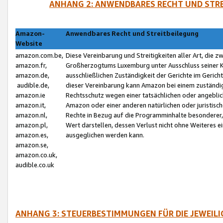
ANHANG 2: ANWENDBARES RECHT UND STRE
Amazon-
Anwendbares Recht und Streitbeilegung
Website
amazon.com.be,
Diese Vereinbarung und Streitigkeiten aller Art, die 
amazon.fr,
Großherzogtums Luxemburg unter Ausschluss seiner Kol
amazon.de,
ausschließlichen Zuständigkeit der Gerichte im Geri
audible.de,
dieser Vereinbarung kann Amazon bei einem zuständig
amazon.ie
Rechtsschutz wegen einer tatsächlichen oder angebli
amazon.it,
Amazon oder einer anderen natürlichen oder juristisc
amazon.nl,
Rechte in Bezug auf die Programminhalte besonderer,
amazon.pl,
Wert darstellen, dessen Verlust nicht ohne Weiteres e
amazon.es,
ausgeglichen werden kann.
amazon.se,
amazon.co.uk,
audible.co.uk
ANHANG 3: STEUERBESTIMMUNGEN FÜR DIE JEWEIL