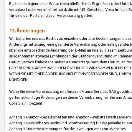
Parteien in irgendeiner Weise (einschließlich des Ergreifens oder Unt
veranlasst oder verpflichtet wird, die mit US-Gesetzen, Vorschriften,
für eine der Parteien dieser Vereinbarung gelten.
13.Änderungen
Wir behalten uns das Recht vor, einzelne oder alle Bestimmungen diese
Änderungsmitteilung, eine geänderte Vereinbarung oder eine geänderte 
über die entsprechende Änderung per E-Mail an Ihre zu diesem Zeitpun
ausgenommen etwaige Erhöhungen der Standardvergütung im Rahmen
Datum, jedoch frühestens sieben Kalendertage nach dem Datum, an de
PARTNERPROGRAMM NACH DEM DATUM DES WIRKSAMWERDENS DER Ä
WENN SIE MIT EINER ÄNDERUNG NICHT EINVERSTANDEN SIND, HABEN S
KÜNDIGEN.
Wenn Sie diese Vereinbarung mit Amazon France Services SAS geschlo
gelten zukünftige Änderungen an dieser Vereinbarung für Sie und Ama
Core S.à r.l. bezieht.
Anhang 1Amazon-Gesellschaften und Amazon-Websites nach Ländern
Anhang 2Anwendbares Recht und Streitbeilegung für die jeweiligen 
Anhang 3Steuerbestimmungen für die jeweiligen Amazon-Websites