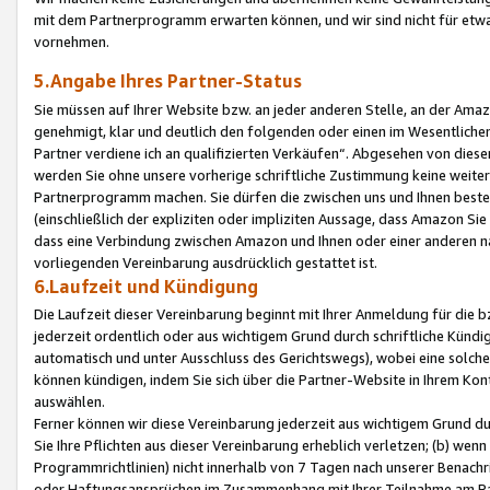
mit dem Partnerprogramm erwarten können, und wir sind nicht für etwa
vornehmen.
5.Angabe Ihres Partner-Status
Sie müssen auf Ihrer Website bzw. an jeder anderen Stelle, an der Am
genehmigt, klar und deutlich den folgenden oder einen im Wesentlichen
Partner verdiene ich an qualifizierten Verkäufen“. Abgesehen von die
werden Sie ohne unsere vorherige schriftliche Zustimmung keine weite
Partnerprogramm machen. Sie dürfen die zwischen uns und Ihnen best
(einschließlich der expliziten oder impliziten Aussage, dass Amazon Si
dass eine Verbindung zwischen Amazon und Ihnen oder einer anderen natü
vorliegenden Vereinbarung ausdrücklich gestattet ist.
6.Laufzeit und Kündigung
Die Laufzeit dieser Vereinbarung beginnt mit Ihrer Anmeldung für die 
jederzeit ordentlich oder aus wichtigem Grund durch schriftliche Kündi
automatisch und unter Ausschluss des Gerichtswegs), wobei eine solch
können kündigen, indem Sie sich über die Partner-Website in Ihrem Ko
auswählen.
Ferner können wir diese Vereinbarung jederzeit aus wichtigem Grund dur
Sie Ihre Pflichten aus dieser Vereinbarung erheblich verletzen; (b) wen
Programmrichtlinien) nicht innerhalb von 7 Tagen nach unserer Benachr
oder Haftungsansprüchen im Zusammenhang mit Ihrer Teilnahme am Pa