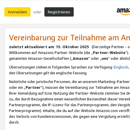
Anmelden
Registrieren
oder
Vereinbarung zur Teilnahme am 
zuletzt aktualisiert am
:
15. Oktober 2025
(Derzeitige Partner - 
Willkommen auf Amazons Partner-Website (die „
Partner-Website
“)
genannten Amazon-Gesellschaften („
Amazon
“ oder „
uns
“ oder ähnli
Übersetzungen stehen in folgenden Sprachen zur Verfügung :
Englisch
,
den Übersetzungen gilt die englische Fassung.
Natürliche oder juristische Personen, die an unserem Marketing-Partn
oder ein „
Partner
“), müssen die Vereinbarung zur Teilnahme am Ama
Ihrer Anmeldung auf bzw. Nutzung der Partner-Website stimmen Sie die
zu, die durch Bezugnahme einen wesentlichen Bestandteil dieser Verei
Partnerprogramm, die IP-Lizenz für das Partnerprogramm, den Vergütu
Partnerprogramm). Inhalte, die du auf der Website Amazon.com veröffe
des Verbots von Kundenrezensionen, die gegen eine Vergütung erstellt, 
durch.