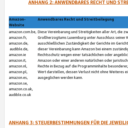
ANHANG 2: ANWENDBARES RECHT UND STRE
Amazon-
Anwendbares Recht und Streitbeilegung
Website
amazon.com.be,
Diese Vereinbarung und Streitigkeiten aller Art, die 
amazon.fr,
Großherzogtums Luxemburg unter Ausschluss seiner Kol
amazon.de,
ausschließlichen Zuständigkeit der Gerichte im Geri
audible.de,
dieser Vereinbarung kann Amazon bei einem zuständig
amazon.ie
Rechtsschutz wegen einer tatsächlichen oder angebli
amazon.it,
Amazon oder einer anderen natürlichen oder juristisc
amazon.nl,
Rechte in Bezug auf die Programminhalte besonderer,
amazon.pl,
Wert darstellen, dessen Verlust nicht ohne Weiteres e
amazon.es,
ausgeglichen werden kann.
amazon.se,
amazon.co.uk,
audible.co.uk
ANHANG 3: STEUERBESTIMMUNGEN FÜR DIE JEWEIL