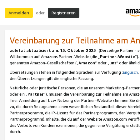
Anmelden
Registrieren
oder
Vereinbarung zur Teilnahme am 
zuletzt aktualisiert am
:
15. Oktober 2025
(Derzeitige Partner - 
Willkommen auf Amazons Partner-Website (die „
Partner-Website
“)
genannten Amazon-Gesellschaften („
Amazon
“ oder „
uns
“ oder ähnli
Übersetzungen stehen in folgenden Sprachen zur Verfügung :
Englisch
,
den Übersetzungen gilt die englische Fassung.
Natürliche oder juristische Personen, die an unserem Marketing-Partn
oder ein „
Partner
“), müssen die Vereinbarung zur Teilnahme am Ama
Ihrer Anmeldung auf bzw. Nutzung der Partner-Website stimmen Sie die
zu, die durch Bezugnahme einen wesentlichen Bestandteil dieser Verei
Partnerprogramm, die IP-Lizenz für das Partnerprogramm, den Vergütu
Partnerprogramm). Inhalte, die du auf der Website Amazon.com veröffe
des Verbots von Kundenrezensionen, die gegen eine Vergütung erstellt, 
durch.