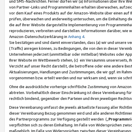
und SMS-Nachrichten. Ferner dürfen wir (a) Informationen über Ihre We
von Partner-Links und Programminhalten erhalten überwachen, aufzei
vor dem Kauf eines Produkts auf der Amazon-Website über einen auf Ih
prüfen, überwachen und anderweitig untersuchen, um die Einhaltung dies
die auf Ihrer Website dargestellte Implementierung von Programminhalt
reproduzieren, verbreiten und darstellen. Informationen darüber, wie w
Amazon-Datenschutzerklärung in
Anhang 4
.
Sie bestätigen und sind damit einverstanden, dass (a) wir und unsere 
(Traffic) anregen können, zu Bedingungen, die von den in dieser Vere
Unternehmen jederzeit (unmittelbar oder mittelbar) Websites oder Appl
Ihrer Website im Wettbewerb stehen, (c) ein Versäumnis unsererseits, I
Verzicht auf unser Recht darstellt, die betroffene oder eine andere B
Aktualisierungen, Handlungen und Zustimmungen, die wir ggf. im Rahme
vorgenommen bzw. erteilt werden und nur wirksam sind, wenn sie schri
Ohne die ausdrückliche vorherige schriftliche Zustimmung von Amazon
abtreten. Vorbehaltlich dieser Einschränkung ist diese Vereinbarung f
rechtlich bindend, gegenüber den Parteien und ihren jeweiligen Rech
Diese Vereinbarung umfasst die jeweils aktuellste Fassung aller Richtli
dieser Vereinbarung Bezug genommen wird und alle anderen Richtlinie
des Partnerprogramms zur Verfügung gestellt werden („
Programmric
verpflichten sich zu deren Einhaltung. Im Falle von Widersprüchen zwi
maßgeblich. Im Falle von Widersprüchen zwischen dieser Vereinbarun