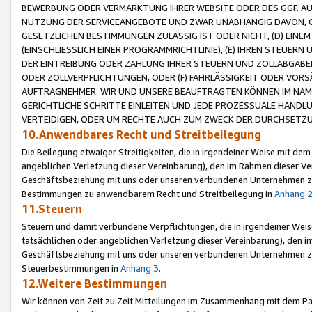
BEWERBUNG ODER VERMARKTUNG IHRER WEBSITE ODER DES GGF. AUF 
NUTZUNG DER SERVICEANGEBOTE UND ZWAR UNABHÄNGIG DAVON, O
GESETZLICHEN BESTIMMUNGEN ZULÄSSIG IST ODER NICHT, (D) EINE
(EINSCHLIESSLICH EINER PROGRAMMRICHTLINIE), (E) IHREN STEUER
DER EINTREIBUNG ODER ZAHLUNG IHRER STEUERN UND ZOLLABGAB
ODER ZOLLVERPFLICHTUNGEN, ODER (F) FAHRLÄSSIGKEIT ODER VORS
AUFTRAGNEHMER. WIR UND UNSERE BEAUFTRAGTEN KÖNNEN IM NAME
GERICHTLICHE SCHRITTE EINLEITEN UND JEDE PROZESSUALE HAND
VERTEIDIGEN, ODER UM RECHTE AUCH ZUM ZWECK DER DURCHSETZU
10.Anwendbares Recht und Streitbeilegung
Die Beilegung etwaiger Streitigkeiten, die in irgendeiner Weise mit de
angeblichen Verletzung dieser Vereinbarung), den im Rahmen dieser Ve
Geschäftsbeziehung mit uns oder unseren verbundenen Unternehmen zu
Bestimmungen zu anwendbarem Recht und Streitbeilegung in
Anhang 
11.Steuern
Steuern und damit verbundene Verpflichtungen, die in irgendeiner Wei
tatsächlichen oder angeblichen Verletzung dieser Vereinbarung), den 
Geschäftsbeziehung mit uns oder unseren verbundenen Unternehmen z
Steuerbestimmungen in
Anhang 3
.
12.Weitere Bestimmungen
Wir können von Zeit zu Zeit Mitteilungen im Zusammenhang mit dem Par