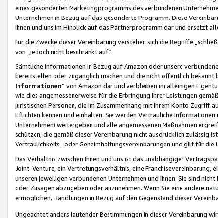
eines gesonderten Marketingprogramms des verbundenen Unternehmens
Unternehmen in Bezug auf das gesonderte Programm. Diese Vereinbarung
Ihnen und uns im Hinblick auf das Partnerprogramm dar und ersetzt al
Für die Zwecke dieser Vereinbarung verstehen sich die Begriffe „schließ
von „jedoch nicht beschränkt auf“.
Sämtliche Informationen in Bezug auf Amazon oder unsere verbunde
bereitstellen oder zugänglich machen und die nicht öffentlich bekannt bz
Informationen
“ von Amazon dar und verbleiben im alleinigen Eigent
wie dies angemessenerweise für die Erbringung Ihrer Leistungen gemäß d
juristischen Personen, die im Zusammenhang mit Ihrem Konto Zugriff au
Pflichten kennen und einhalten. Sie werden Vertrauliche Informationen 
Unternehmen) weitergeben und alle angemessenen Maßnahmen ergreifen
schützen, die gemäß dieser Vereinbarung nicht ausdrücklich zulässig is
Vertraulichkeits- oder Geheimhaltungsvereinbarungen und gilt für die
Das Verhältnis zwischen Ihnen und uns ist das unabhängiger Vertragspa
Joint-Venture, ein Vertretungsverhältnis, eine Franchisevereinbarung, 
unseren jeweiligen verbundenen Unternehmen und Ihnen. Sie sind ni
oder Zusagen abzugeben oder anzunehmen. Wenn Sie eine andere natürli
ermöglichen, Handlungen in Bezug auf den Gegenstand dieser Vereinbar
Ungeachtet anders lautender Bestimmungen in dieser Vereinbarung wird