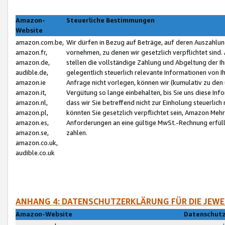
Amazon-
Steuerliche Bestimmungen
Website
amazon.com.be,
Wir dürfen in Bezug auf Beträge, auf deren Auszahlun
amazon.fr,
vornehmen, zu denen wir gesetzlich verpflichtet sind
amazon.de,
stellen die vollständige Zahlung und Abgeltung der 
audible.de,
gelegentlich steuerlich relevante Informationen von I
amazon.ie
Anfrage nicht vorlegen, können wir (kumulativ zu de
amazon.it,
Vergütung so lange einbehalten, bis Sie uns diese Inf
amazon.nl,
dass wir Sie betreffend nicht zur Einholung steuerlich 
amazon.pl,
könnten Sie gesetzlich verpflichtet sein, Amazon Meh
amazon.es,
Anforderungen an eine gültige MwSt.-Rechnung erfüllt
amazon.se,
zahlen.
amazon.co.uk,
audible.co.uk
ANHANG 4: DATENSCHUTZERKLÄRUNG FÜR DIE JEWE
Amazon-Website
Datenschutz