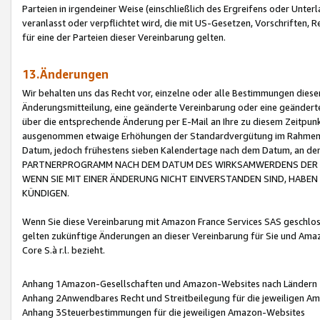
Parteien in irgendeiner Weise (einschließlich des Ergreifens oder Unt
veranlasst oder verpflichtet wird, die mit US-Gesetzen, Vorschriften,
für eine der Parteien dieser Vereinbarung gelten.
13.Änderungen
Wir behalten uns das Recht vor, einzelne oder alle Bestimmungen diese
Änderungsmitteilung, eine geänderte Vereinbarung oder eine geänderte 
über die entsprechende Änderung per E-Mail an Ihre zu diesem Zeitpun
ausgenommen etwaige Erhöhungen der Standardvergütung im Rahmen
Datum, jedoch frühestens sieben Kalendertage nach dem Datum, an de
PARTNERPROGRAMM NACH DEM DATUM DES WIRKSAMWERDENS DER Ä
WENN SIE MIT EINER ÄNDERUNG NICHT EINVERSTANDEN SIND, HABEN S
KÜNDIGEN.
Wenn Sie diese Vereinbarung mit Amazon France Services SAS geschlo
gelten zukünftige Änderungen an dieser Vereinbarung für Sie und Ama
Core S.à r.l. bezieht.
Anhang 1Amazon-Gesellschaften und Amazon-Websites nach Ländern
Anhang 2Anwendbares Recht und Streitbeilegung für die jeweiligen 
Anhang 3Steuerbestimmungen für die jeweiligen Amazon-Websites