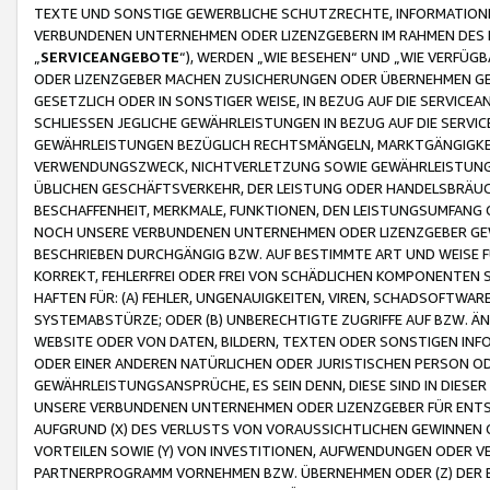
TEXTE UND SONSTIGE GEWERBLICHE SCHUTZRECHTE, INFORMATIONE
VERBUNDENEN UNTERNEHMEN ODER LIZENZGEBERN IM RAHMEN DES
„
SERVICEANGEBOTE
“), WERDEN „WIE BESEHEN“ UND „WIE VERFÜ
ODER LIZENZGEBER MACHEN ZUSICHERUNGEN ODER ÜBERNEHMEN GEW
GESETZLICH ODER IN SONSTIGER WEISE, IN BEZUG AUF DIE SERVI
SCHLIESSEN JEGLICHE GEWÄHRLEISTUNGEN IN BEZUG AUF DIE SERVI
GEWÄHRLEISTUNGEN BEZÜGLICH RECHTSMÄNGELN, MARKTGÄNGIGKEIT
VERWENDUNGSZWECK, NICHTVERLETZUNG SOWIE GEWÄHRLEISTUNGEN 
ÜBLICHEN GESCHÄFTSVERKEHR, DER LEISTUNG ODER HANDELSBRÄUCH
BESCHAFFENHEIT, MERKMALE, FUNKTIONEN, DEN LEISTUNGSUMFANG 
NOCH UNSERE VERBUNDENEN UNTERNEHMEN ODER LIZENZGEBER GEWÄ
BESCHRIEBEN DURCHGÄNGIG BZW. AUF BESTIMMTE ART UND WEISE
KORREKT, FEHLERFREI ODER FREI VON SCHÄDLICHEN KOMPONENTEN
HAFTEN FÜR: (A) FEHLER, UNGENAUIGKEITEN, VIREN, SCHADSOFTW
SYSTEMABSTÜRZE; ODER (B) UNBERECHTIGTE ZUGRIFFE AUF BZW. 
WEBSITE ODER VON DATEN, BILDERN, TEXTEN ODER SONSTIGEN INF
ODER EINER ANDEREN NATÜRLICHEN ODER JURISTISCHEN PERSON OD
GEWÄHRLEISTUNGSANSPRÜCHE, ES SEIN DENN, DIESE SIND IN DIES
UNSERE VERBUNDENEN UNTERNEHMEN ODER LIZENZGEBER FÜR EN
AUFGRUND (X) DES VERLUSTS VON VORAUSSICHTLICHEN GEWINNEN
VORTEILEN SOWIE (Y) VON INVESTITIONEN, AUFWENDUNGEN ODER VE
PARTNERPROGRAMM VORNEHMEN BZW. ÜBERNEHMEN ODER (Z) DER 