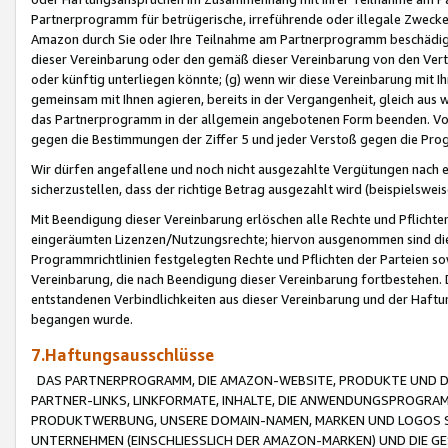
Partnerprogramm für betrügerische, irreführende oder illegale Zwecke
Amazon durch Sie oder Ihre Teilnahme am Partnerprogramm beschädig
dieser Vereinbarung oder den gemäß dieser Vereinbarung von den Vertr
oder künftig unterliegen könnte; (g) wenn wir diese Vereinbarung mit I
gemeinsam mit Ihnen agieren, bereits in der Vergangenheit, gleich aus
das Partnerprogramm in der allgemein angebotenen Form beenden. Vors
gegen die Bestimmungen der Ziffer 5 und jeder Verstoß gegen die Prog
Wir dürfen angefallene und noch nicht ausgezahlte Vergütungen nach 
sicherzustellen, dass der richtige Betrag ausgezahlt wird (beispielsw
Mit Beendigung dieser Vereinbarung erlöschen alle Rechte und Pflichte
eingeräumten Lizenzen/Nutzungsrechte; hiervon ausgenommen sind die in 
Programmrichtlinien festgelegten Rechte und Pflichten der Parteien sow
Vereinbarung, die nach Beendigung dieser Vereinbarung fortbestehen. D
entstandenen Verbindlichkeiten aus dieser Vereinbarung und der Haft
begangen wurde.
7.Haftungsausschlüsse
DAS PARTNERPROGRAMM, DIE AMAZON-WEBSITE, PRODUKTE UND DI
PARTNER-LINKS, LINKFORMATE, INHALTE, DIE ANWENDUNGSPROGR
PRODUKTWERBUNG, UNSERE DOMAIN-NAMEN, MARKEN UND LOGOS S
UNTERNEHMEN (EINSCHLIESSLICH DER AMAZON-MARKEN) UND DIE GE