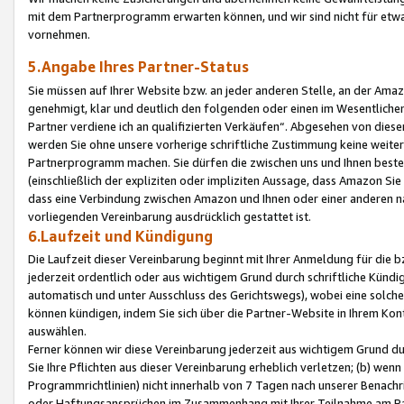
mit dem Partnerprogramm erwarten können, und wir sind nicht für etwa
vornehmen.
5.Angabe Ihres Partner-Status
Sie müssen auf Ihrer Website bzw. an jeder anderen Stelle, an der Am
genehmigt, klar und deutlich den folgenden oder einen im Wesentlichen
Partner verdiene ich an qualifizierten Verkäufen“. Abgesehen von die
werden Sie ohne unsere vorherige schriftliche Zustimmung keine weite
Partnerprogramm machen. Sie dürfen die zwischen uns und Ihnen best
(einschließlich der expliziten oder impliziten Aussage, dass Amazon Si
dass eine Verbindung zwischen Amazon und Ihnen oder einer anderen natü
vorliegenden Vereinbarung ausdrücklich gestattet ist.
6.Laufzeit und Kündigung
Die Laufzeit dieser Vereinbarung beginnt mit Ihrer Anmeldung für die 
jederzeit ordentlich oder aus wichtigem Grund durch schriftliche Kündi
automatisch und unter Ausschluss des Gerichtswegs), wobei eine solch
können kündigen, indem Sie sich über die Partner-Website in Ihrem Ko
auswählen.
Ferner können wir diese Vereinbarung jederzeit aus wichtigem Grund dur
Sie Ihre Pflichten aus dieser Vereinbarung erheblich verletzen; (b) wen
Programmrichtlinien) nicht innerhalb von 7 Tagen nach unserer Benachr
oder Haftungsansprüchen im Zusammenhang mit Ihrer Teilnahme am Pa