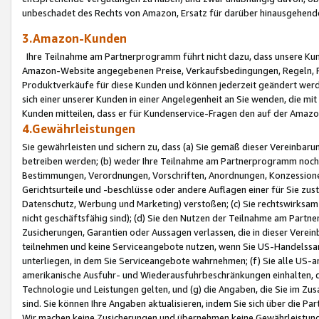
unbeschadet des Rechts von Amazon, Ersatz für darüber hinausgehen
3.Amazon-Kunden
Ihre Teilnahme am Partnerprogramm führt nicht dazu, dass unsere Kun
Amazon-Website angegebenen Preise, Verkaufsbedingungen, Regeln, Ri
Produktverkäufe für diese Kunden und können jederzeit geändert werde
sich einer unserer Kunden in einer Angelegenheit an Sie wenden, die 
Kunden mitteilen, dass er für Kundenservice-Fragen den auf der Ama
4.Gewährleistungen
Sie gewährleisten und sichern zu, dass (a) Sie gemäß dieser Vereinba
betreiben werden; (b) weder Ihre Teilnahme am Partnerprogramm noch d
Bestimmungen, Verordnungen, Vorschriften, Anordnungen, Konzessionen,
Gerichtsurteile und -beschlüsse oder andere Auflagen einer für Sie zu
Datenschutz, Werbung und Marketing) verstoßen; (c) Sie rechtswirksam 
nicht geschäftsfähig sind); (d) Sie den Nutzen der Teilnahme am Partne
Zusicherungen, Garantien oder Aussagen verlassen, die in dieser Verein
teilnehmen und keine Serviceangebote nutzen, wenn Sie US-Handelssa
unterliegen, in dem Sie Serviceangebote wahrnehmen; (f) Sie alle US
amerikanische Ausfuhr- und Wiederausfuhrbeschränkungen einhalten, 
Technologie und Leistungen gelten, und (g) die Angaben, die Sie im 
sind. Sie können Ihre Angaben aktualisieren, indem Sie sich über die 
Wir machen keine Zusicherungen und übernehmen keine Gewährleistun