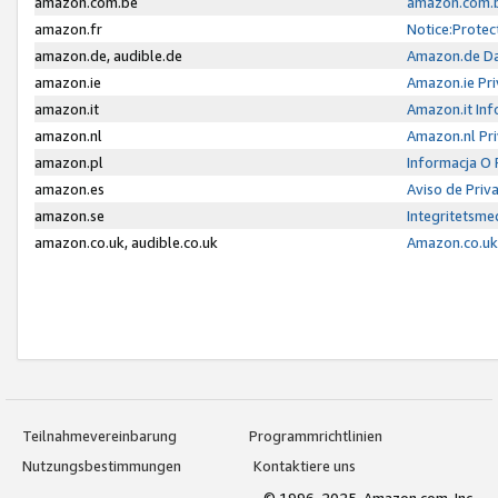
amazon.com.be
amazon.com.b
amazon.fr
Notice:Protec
amazon.de, audible.de
Amazon.de Da
amazon.ie
Amazon.ie Pri
amazon.it
Amazon.it Inf
amazon.nl
Amazon.nl Pri
amazon.pl
Informacja O
amazon.es
Aviso de Priv
amazon.se
Integritetsm
amazon.co.uk, audible.co.uk
Amazon.co.uk 
Teilnahmevereinbarung
Programmrichtlinien
Nutzungsbestimmungen
Kontaktiere uns