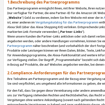
1.Beschreibung des Partnerprogramms
Das Partnerprogramm ermöglicht Ihnen, mit Ihrer Website, Ihren nutzer
(nur verfügbar für Partner, die eine Partner-ID für die Amazon UK We
„
Website
“) Geld zu verdienen, indem Sie Ihre Website mit einer der in
ist, einer anderen im
Vergütungskatalog für das Partnerprogramm
enth
Alexa Skill (über das Alexa Shopping Kit) verlinken. Entsprechende Lin
markierten Link-Formate verwenden („
Partner-Links
“).
Wenn unsere Kunden die Partner-Links anklicken oder sich damit verbi
angeboten werden, oder andere Handlungen vornehmen, können Sie eine
Partnerprogramm
näher beschrieben (und vorbehaltlich der dort festg
Produkte oder Leistungen können wir Ihnen Daten, Bilder, Texte, Linkfo
für Anwendungsprogramme, die Alexa-Funktionalität und weitere Inf
zur Verfügung stellen. Der Begriff „Programminhalte“ bezieht sich dabe
in Bezug auf Produkte, die auf Websites angeboten werden, bei denen 
2.Compliance-Anforderungen für das Partnerprog
Ihre Teilnahme am Partnerprogramm und der Bezug einer Vergütung setz
Sie sind verpflichtet, uns umgehend alle Informationen zu geben, die w
Für den Fall, dass Sie gegen diese Vereinbarung oder andere anwendba
uns zur Verfügung stehenden Rechten und Rechtsbehelfen, das Recht vo
Vergütungen ohne weitere Ankündigung (soweit nach geltendem Recht z
entsprechende Vergütungen zu haben) und zwar unabhängig davon, ob 