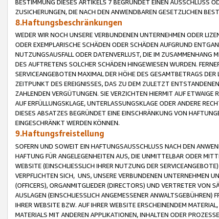
BESTIMMUNG DIESES ARTIKELS 7 BEGRÜNDET EINEN AUSSCHLUSS 
ZUSICHERUNGEN, DIE NACH DEN ANWENDBAREN GESETZLICHEN BE
8.Haftungsbeschränkungen
WEDER WIR NOCH UNSERE VERBUNDENEN UNTERNEHMEN ODER LIZEN
ODER EXEMPLARISCHE SCHÄDEN ODER SCHÄDEN AUFGRUND ENTGANG
NUTZUNGSAUSFALL ODER DATENVERLUST, DIE IM ZUSAMMENHANG MI
DES AUFTRETENS SOLCHER SCHÄDEN HINGEWIESEN WURDEN. FERN
SERVICEANGEBOTEN MAXIMAL DER HÖHE DES GESAMTBETRAGS DER 
ZEITPUNKT DES EREIGNISSES, DAS ZU DEM ZULETZT ENTSTANDENE
ZAHLENDEN VERGÜTUNGEN. SIE VERZICHTEN HIERMIT AUF ETWAIGE 
AUF ERFÜLLUNGSKLAGE, UNTERLASSUNGSKLAGE ODER ANDERE RECHT
DIESES ABSATZES BEGRÜNDET EINE EINSCHRÄNKUNG VON HAFTUNG
EINGESCHRÄNKT WERDEN KÖNNEN.
9.Haftungsfreistellung
SOFERN UND SOWEIT EIN HAFTUNGSAUSSCHLUSS NACH DEN ANWENDB
HAFTUNG FÜR ANGELEGENHEITEN AUS, DIE UNMITTELBAR ODER MITT
WEBSITE (EINSCHLIESSLICH IHRER NUTZUNG DER SERVICEANGEBOTE)
VERPFLICHTEN SICH, UNS, UNSERE VERBUNDENEN UNTERNEHMEN UN
(OFFICERS), ORGANMITGLIEDER (DIRECTORS) UND VERTRETER VON 
AUSLAGEN (EINSCHLIESSLICH ANGEMESSENER ANWALTSGEBÜHREN) FR
IHRER WEBSITE BZW. AUF IHRER WEBSITE ERSCHEINENDEM MATERIAL
MATERIALS MIT ANDEREN APPLIKATIONEN, INHALTEN ODER PROZESSE