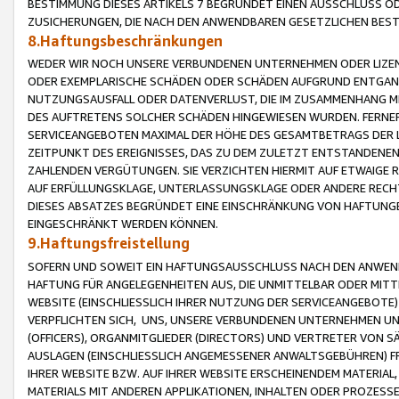
BESTIMMUNG DIESES ARTIKELS 7 BEGRÜNDET EINEN AUSSCHLUSS 
ZUSICHERUNGEN, DIE NACH DEN ANWENDBAREN GESETZLICHEN BE
8.Haftungsbeschränkungen
WEDER WIR NOCH UNSERE VERBUNDENEN UNTERNEHMEN ODER LIZEN
ODER EXEMPLARISCHE SCHÄDEN ODER SCHÄDEN AUFGRUND ENTGANG
NUTZUNGSAUSFALL ODER DATENVERLUST, DIE IM ZUSAMMENHANG MI
DES AUFTRETENS SOLCHER SCHÄDEN HINGEWIESEN WURDEN. FERN
SERVICEANGEBOTEN MAXIMAL DER HÖHE DES GESAMTBETRAGS DER 
ZEITPUNKT DES EREIGNISSES, DAS ZU DEM ZULETZT ENTSTANDENE
ZAHLENDEN VERGÜTUNGEN. SIE VERZICHTEN HIERMIT AUF ETWAIGE 
AUF ERFÜLLUNGSKLAGE, UNTERLASSUNGSKLAGE ODER ANDERE RECHT
DIESES ABSATZES BEGRÜNDET EINE EINSCHRÄNKUNG VON HAFTUNG
EINGESCHRÄNKT WERDEN KÖNNEN.
9.Haftungsfreistellung
SOFERN UND SOWEIT EIN HAFTUNGSAUSSCHLUSS NACH DEN ANWENDB
HAFTUNG FÜR ANGELEGENHEITEN AUS, DIE UNMITTELBAR ODER MITT
WEBSITE (EINSCHLIESSLICH IHRER NUTZUNG DER SERVICEANGEBOTE)
VERPFLICHTEN SICH, UNS, UNSERE VERBUNDENEN UNTERNEHMEN UN
(OFFICERS), ORGANMITGLIEDER (DIRECTORS) UND VERTRETER VON 
AUSLAGEN (EINSCHLIESSLICH ANGEMESSENER ANWALTSGEBÜHREN) FR
IHRER WEBSITE BZW. AUF IHRER WEBSITE ERSCHEINENDEM MATERIAL
MATERIALS MIT ANDEREN APPLIKATIONEN, INHALTEN ODER PROZESSE