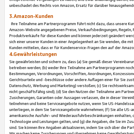
unbeschadet des Rechts von Amazon, Ersatz für darüber hinausgehen
3.Amazon-Kunden
Ihre Teilnahme am Partnerprogramm führt nicht dazu, dass unsere Kun
Amazon-Website angegebenen Preise, Verkaufsbedingungen, Regeln, Ri
Produktverkäufe für diese Kunden und können jederzeit geändert werde
sich einer unserer Kunden in einer Angelegenheit an Sie wenden, die 
Kunden mitteilen, dass er für Kundenservice-Fragen den auf der Ama
4.Gewährleistungen
Sie gewährleisten und sichern zu, dass (a) Sie gemäß dieser Vereinba
betreiben werden; (b) weder Ihre Teilnahme am Partnerprogramm noch d
Bestimmungen, Verordnungen, Vorschriften, Anordnungen, Konzessionen,
Gerichtsurteile und -beschlüsse oder andere Auflagen einer für Sie zu
Datenschutz, Werbung und Marketing) verstoßen; (c) Sie rechtswirksam 
nicht geschäftsfähig sind); (d) Sie den Nutzen der Teilnahme am Partne
Zusicherungen, Garantien oder Aussagen verlassen, die in dieser Verein
teilnehmen und keine Serviceangebote nutzen, wenn Sie US-Handelssa
unterliegen, in dem Sie Serviceangebote wahrnehmen; (f) Sie alle US
amerikanische Ausfuhr- und Wiederausfuhrbeschränkungen einhalten, 
Technologie und Leistungen gelten, und (g) die Angaben, die Sie im 
sind. Sie können Ihre Angaben aktualisieren, indem Sie sich über die 
Wir machen keine Zusicherungen und übernehmen keine Gewährleistun