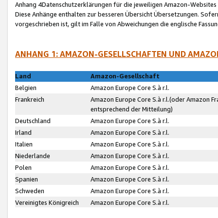
Anhang 4Datenschutzerklärungen für die jeweiligen Amazon-Websites
Diese Anhänge enthalten zur besseren Übersicht Übersetzungen. Sofe
vorgeschrieben ist, gilt im Falle von Abweichungen die englische Fass
ANHANG 1: AMAZON-GESELLSCHAFTEN UND AMAZO
Land
Amazon-Gesellschaft
Belgien
Amazon Europe Core S.à r.l.
Frankreich
Amazon Europe Core S.à r.l.(oder Amazon Fr
entsprechend der Mitteilung)
Deutschland
Amazon Europe Core S.à r.l.
Irland
Amazon Europe Core S.à r.l.
Italien
Amazon Europe Core S.à r.l.
Niederlande
Amazon Europe Core S.à r.l.
Polen
Amazon Europe Core S.à r.l.
Spanien
Amazon Europe Core S.à r.l.
Schweden
Amazon Europe Core S.à r.l.
Vereinigtes Königreich
Amazon Europe Core S.à r.l.