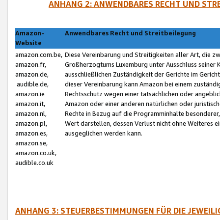
ANHANG 2: ANWENDBARES RECHT UND STRE
Amazon-
Anwendbares Recht und Streitbeilegung
Website
amazon.com.be,
Diese Vereinbarung und Streitigkeiten aller Art, die 
amazon.fr,
Großherzogtums Luxemburg unter Ausschluss seiner Kol
amazon.de,
ausschließlichen Zuständigkeit der Gerichte im Geri
audible.de,
dieser Vereinbarung kann Amazon bei einem zuständig
amazon.ie
Rechtsschutz wegen einer tatsächlichen oder angebli
amazon.it,
Amazon oder einer anderen natürlichen oder juristisc
amazon.nl,
Rechte in Bezug auf die Programminhalte besonderer,
amazon.pl,
Wert darstellen, dessen Verlust nicht ohne Weiteres e
amazon.es,
ausgeglichen werden kann.
amazon.se,
amazon.co.uk,
audible.co.uk
ANHANG 3: STEUERBESTIMMUNGEN FÜR DIE JEWEIL