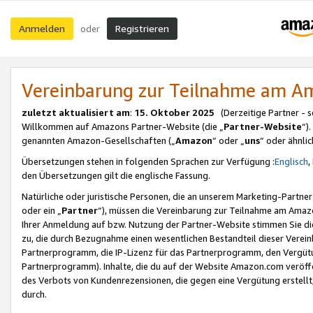
Anmelden
Registrieren
oder
Vereinbarung zur Teilnahme am 
zuletzt aktualisiert am
:
15. Oktober 2025
(Derzeitige Partner - 
Willkommen auf Amazons Partner-Website (die „
Partner-Website
“)
genannten Amazon-Gesellschaften („
Amazon
“ oder „
uns
“ oder ähnli
Übersetzungen stehen in folgenden Sprachen zur Verfügung :
Englisch
,
den Übersetzungen gilt die englische Fassung.
Natürliche oder juristische Personen, die an unserem Marketing-Partn
oder ein „
Partner
“), müssen die Vereinbarung zur Teilnahme am Ama
Ihrer Anmeldung auf bzw. Nutzung der Partner-Website stimmen Sie die
zu, die durch Bezugnahme einen wesentlichen Bestandteil dieser Verei
Partnerprogramm, die IP-Lizenz für das Partnerprogramm, den Vergütu
Partnerprogramm). Inhalte, die du auf der Website Amazon.com veröffe
des Verbots von Kundenrezensionen, die gegen eine Vergütung erstellt, 
durch.