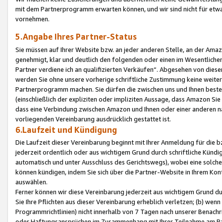
mit dem Partnerprogramm erwarten können, und wir sind nicht für etwa
vornehmen.
5.Angabe Ihres Partner-Status
Sie müssen auf Ihrer Website bzw. an jeder anderen Stelle, an der Am
genehmigt, klar und deutlich den folgenden oder einen im Wesentlichen
Partner verdiene ich an qualifizierten Verkäufen“. Abgesehen von die
werden Sie ohne unsere vorherige schriftliche Zustimmung keine weite
Partnerprogramm machen. Sie dürfen die zwischen uns und Ihnen best
(einschließlich der expliziten oder impliziten Aussage, dass Amazon Si
dass eine Verbindung zwischen Amazon und Ihnen oder einer anderen natü
vorliegenden Vereinbarung ausdrücklich gestattet ist.
6.Laufzeit und Kündigung
Die Laufzeit dieser Vereinbarung beginnt mit Ihrer Anmeldung für die 
jederzeit ordentlich oder aus wichtigem Grund durch schriftliche Kündi
automatisch und unter Ausschluss des Gerichtswegs), wobei eine solch
können kündigen, indem Sie sich über die Partner-Website in Ihrem Ko
auswählen.
Ferner können wir diese Vereinbarung jederzeit aus wichtigem Grund dur
Sie Ihre Pflichten aus dieser Vereinbarung erheblich verletzen; (b) wen
Programmrichtlinien) nicht innerhalb von 7 Tagen nach unserer Benachr
oder Haftungsansprüchen im Zusammenhang mit Ihrer Teilnahme am Pa