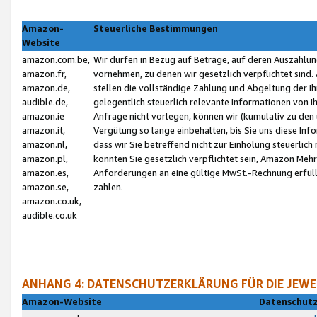
Amazon-
Steuerliche Bestimmungen
Website
amazon.com.be,
Wir dürfen in Bezug auf Beträge, auf deren Auszahlun
amazon.fr,
vornehmen, zu denen wir gesetzlich verpflichtet sind
amazon.de,
stellen die vollständige Zahlung und Abgeltung der 
audible.de,
gelegentlich steuerlich relevante Informationen von I
amazon.ie
Anfrage nicht vorlegen, können wir (kumulativ zu de
amazon.it,
Vergütung so lange einbehalten, bis Sie uns diese Inf
amazon.nl,
dass wir Sie betreffend nicht zur Einholung steuerlich 
amazon.pl,
könnten Sie gesetzlich verpflichtet sein, Amazon Meh
amazon.es,
Anforderungen an eine gültige MwSt.-Rechnung erfüllt
amazon.se,
zahlen.
amazon.co.uk,
audible.co.uk
ANHANG 4: DATENSCHUTZERKLÄRUNG FÜR DIE JEWE
Amazon-Website
Datenschutz