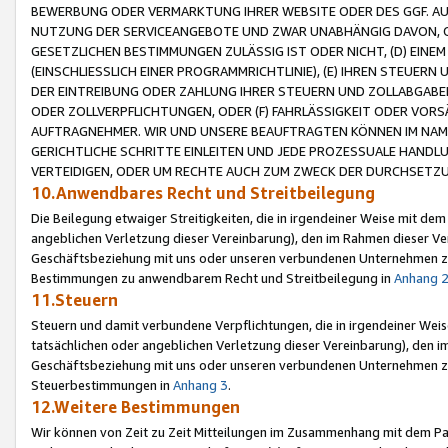
BEWERBUNG ODER VERMARKTUNG IHRER WEBSITE ODER DES GGF. AUF 
NUTZUNG DER SERVICEANGEBOTE UND ZWAR UNABHÄNGIG DAVON, O
GESETZLICHEN BESTIMMUNGEN ZULÄSSIG IST ODER NICHT, (D) EINE
(EINSCHLIESSLICH EINER PROGRAMMRICHTLINIE), (E) IHREN STEUER
DER EINTREIBUNG ODER ZAHLUNG IHRER STEUERN UND ZOLLABGAB
ODER ZOLLVERPFLICHTUNGEN, ODER (F) FAHRLÄSSIGKEIT ODER VORS
AUFTRAGNEHMER. WIR UND UNSERE BEAUFTRAGTEN KÖNNEN IM NAME
GERICHTLICHE SCHRITTE EINLEITEN UND JEDE PROZESSUALE HAND
VERTEIDIGEN, ODER UM RECHTE AUCH ZUM ZWECK DER DURCHSETZU
10.Anwendbares Recht und Streitbeilegung
Die Beilegung etwaiger Streitigkeiten, die in irgendeiner Weise mit de
angeblichen Verletzung dieser Vereinbarung), den im Rahmen dieser Ve
Geschäftsbeziehung mit uns oder unseren verbundenen Unternehmen zu
Bestimmungen zu anwendbarem Recht und Streitbeilegung in
Anhang 
11.Steuern
Steuern und damit verbundene Verpflichtungen, die in irgendeiner Wei
tatsächlichen oder angeblichen Verletzung dieser Vereinbarung), den 
Geschäftsbeziehung mit uns oder unseren verbundenen Unternehmen z
Steuerbestimmungen in
Anhang 3
.
12.Weitere Bestimmungen
Wir können von Zeit zu Zeit Mitteilungen im Zusammenhang mit dem Par