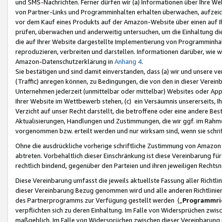
und SMS-Nachrichten. Ferner dürfen wir (a) Informationen über Ihre We
von Partner-Links und Programminhalten erhalten überwachen, aufzei
vor dem Kauf eines Produkts auf der Amazon-Website über einen auf Ih
prüfen, überwachen und anderweitig untersuchen, um die Einhaltung dies
die auf Ihrer Website dargestellte Implementierung von Programminhalt
reproduzieren, verbreiten und darstellen. Informationen darüber, wie w
Amazon-Datenschutzerklärung in
Anhang 4
.
Sie bestätigen und sind damit einverstanden, dass (a) wir und unsere 
(Traffic) anregen können, zu Bedingungen, die von den in dieser Vere
Unternehmen jederzeit (unmittelbar oder mittelbar) Websites oder Appl
Ihrer Website im Wettbewerb stehen, (c) ein Versäumnis unsererseits, I
Verzicht auf unser Recht darstellt, die betroffene oder eine andere B
Aktualisierungen, Handlungen und Zustimmungen, die wir ggf. im Rahme
vorgenommen bzw. erteilt werden und nur wirksam sind, wenn sie schri
Ohne die ausdrückliche vorherige schriftliche Zustimmung von Amazon
abtreten. Vorbehaltlich dieser Einschränkung ist diese Vereinbarung f
rechtlich bindend, gegenüber den Parteien und ihren jeweiligen Rech
Diese Vereinbarung umfasst die jeweils aktuellste Fassung aller Richtli
dieser Vereinbarung Bezug genommen wird und alle anderen Richtlinie
des Partnerprogramms zur Verfügung gestellt werden („
Programmric
verpflichten sich zu deren Einhaltung. Im Falle von Widersprüchen zwi
maßgeblich. Im Falle von Widersprüchen zwischen dieser Vereinbarun