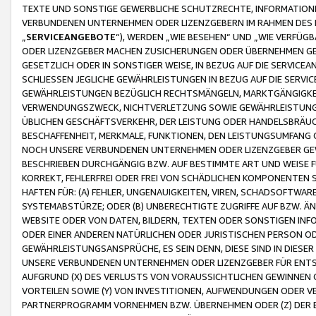
TEXTE UND SONSTIGE GEWERBLICHE SCHUTZRECHTE, INFORMATIONE
VERBUNDENEN UNTERNEHMEN ODER LIZENZGEBERN IM RAHMEN DES
„
SERVICEANGEBOTE
“), WERDEN „WIE BESEHEN“ UND „WIE VERFÜ
ODER LIZENZGEBER MACHEN ZUSICHERUNGEN ODER ÜBERNEHMEN GEW
GESETZLICH ODER IN SONSTIGER WEISE, IN BEZUG AUF DIE SERVI
SCHLIESSEN JEGLICHE GEWÄHRLEISTUNGEN IN BEZUG AUF DIE SERVI
GEWÄHRLEISTUNGEN BEZÜGLICH RECHTSMÄNGELN, MARKTGÄNGIGKEIT
VERWENDUNGSZWECK, NICHTVERLETZUNG SOWIE GEWÄHRLEISTUNGEN 
ÜBLICHEN GESCHÄFTSVERKEHR, DER LEISTUNG ODER HANDELSBRÄUCH
BESCHAFFENHEIT, MERKMALE, FUNKTIONEN, DEN LEISTUNGSUMFANG 
NOCH UNSERE VERBUNDENEN UNTERNEHMEN ODER LIZENZGEBER GEWÄ
BESCHRIEBEN DURCHGÄNGIG BZW. AUF BESTIMMTE ART UND WEISE
KORREKT, FEHLERFREI ODER FREI VON SCHÄDLICHEN KOMPONENTEN
HAFTEN FÜR: (A) FEHLER, UNGENAUIGKEITEN, VIREN, SCHADSOFTW
SYSTEMABSTÜRZE; ODER (B) UNBERECHTIGTE ZUGRIFFE AUF BZW. 
WEBSITE ODER VON DATEN, BILDERN, TEXTEN ODER SONSTIGEN INF
ODER EINER ANDEREN NATÜRLICHEN ODER JURISTISCHEN PERSON OD
GEWÄHRLEISTUNGSANSPRÜCHE, ES SEIN DENN, DIESE SIND IN DIES
UNSERE VERBUNDENEN UNTERNEHMEN ODER LIZENZGEBER FÜR EN
AUFGRUND (X) DES VERLUSTS VON VORAUSSICHTLICHEN GEWINNEN
VORTEILEN SOWIE (Y) VON INVESTITIONEN, AUFWENDUNGEN ODER VE
PARTNERPROGRAMM VORNEHMEN BZW. ÜBERNEHMEN ODER (Z) DER 