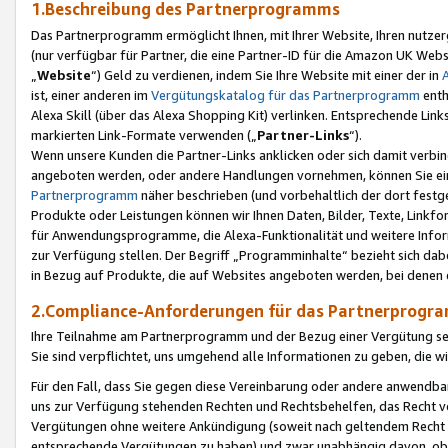
1.Beschreibung des Partnerprogramms
Das Partnerprogramm ermöglicht Ihnen, mit Ihrer Website, Ihren nutzer
(nur verfügbar für Partner, die eine Partner-ID für die Amazon UK We
„
Website
“) Geld zu verdienen, indem Sie Ihre Website mit einer der in
ist, einer anderen im
Vergütungskatalog für das Partnerprogramm
enth
Alexa Skill (über das Alexa Shopping Kit) verlinken. Entsprechende Lin
markierten Link-Formate verwenden („
Partner-Links
“).
Wenn unsere Kunden die Partner-Links anklicken oder sich damit verbi
angeboten werden, oder andere Handlungen vornehmen, können Sie eine
Partnerprogramm
näher beschrieben (und vorbehaltlich der dort festg
Produkte oder Leistungen können wir Ihnen Daten, Bilder, Texte, Linkfo
für Anwendungsprogramme, die Alexa-Funktionalität und weitere Inf
zur Verfügung stellen. Der Begriff „Programminhalte“ bezieht sich dabe
in Bezug auf Produkte, die auf Websites angeboten werden, bei denen 
2.Compliance-Anforderungen für das Partnerprog
Ihre Teilnahme am Partnerprogramm und der Bezug einer Vergütung setz
Sie sind verpflichtet, uns umgehend alle Informationen zu geben, die w
Für den Fall, dass Sie gegen diese Vereinbarung oder andere anwendba
uns zur Verfügung stehenden Rechten und Rechtsbehelfen, das Recht vo
Vergütungen ohne weitere Ankündigung (soweit nach geltendem Recht z
entsprechende Vergütungen zu haben) und zwar unabhängig davon, ob 