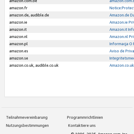
amazon.com.be
amazon.com.b
amazon.fr
Notice:Protec
amazon.de, audible.de
Amazon.de Da
amazon.ie
Amazon.ie Pri
amazon.it
Amazon.it Inf
amazon.nl
Amazon.nl Pri
amazon.pl
Informacja O
amazon.es
Aviso de Priv
amazon.se
Integritetsm
amazon.co.uk, audible.co.uk
Amazon.co.uk 
Teilnahmevereinbarung
Programmrichtlinien
Nutzungsbestimmungen
Kontaktiere uns