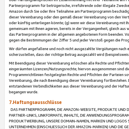
Partnerprogramm für betrügerische, irreführende oder illegale Zwecke
Amazon durch Sie oder Ihre Teilnahme am Partnerprogramm beschädig
dieser Vereinbarung oder den gemäß dieser Vereinbarung von den Vertr
oder künftig unterliegen könnte; (g) wenn wir diese Vereinbarung mit I
gemeinsam mit Ihnen agieren, bereits in der Vergangenheit, gleich aus
das Partnerprogramm in der allgemein angebotenen Form beenden. Vors
gegen die Bestimmungen der Ziffer 5 und jeder Verstoß gegen die Prog
Wir dürfen angefallene und noch nicht ausgezahlte Vergütungen nach 
sicherzustellen, dass der richtige Betrag ausgezahlt wird (beispielsw
Mit Beendigung dieser Vereinbarung erlöschen alle Rechte und Pflichte
eingeräumten Lizenzen/Nutzungsrechte; hiervon ausgenommen sind die in 
Programmrichtlinien festgelegten Rechte und Pflichten der Parteien sow
Vereinbarung, die nach Beendigung dieser Vereinbarung fortbestehen. D
entstandenen Verbindlichkeiten aus dieser Vereinbarung und der Haft
begangen wurde.
7.Haftungsausschlüsse
DAS PARTNERPROGRAMM, DIE AMAZON-WEBSITE, PRODUKTE UND DI
PARTNER-LINKS, LINKFORMATE, INHALTE, DIE ANWENDUNGSPROGR
PRODUKTWERBUNG, UNSERE DOMAIN-NAMEN, MARKEN UND LOGOS S
UNTERNEHMEN (EINSCHLIESSLICH DER AMAZON-MARKEN) UND DIE GE