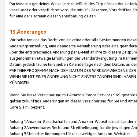
Parteien in irgendeiner Weise (einschließlich des Ergreifens oder Unt
veranlasst oder verpflichtet wird, die mit US-Gesetzen, Vorschriften,
für eine der Parteien dieser Vereinbarung gelten.
13.Änderungen
Wir behalten uns das Recht vor, einzelne oder alle Bestimmungen diese
Änderungsmitteilung, eine geänderte Vereinbarung oder eine geänderte 
über die entsprechende Änderung per E-Mail an Ihre zu diesem Zeitpun
ausgenommen etwaige Erhöhungen der Standardvergütung im Rahmen
Datum, jedoch frühestens sieben Kalendertage nach dem Datum, an de
PARTNERPROGRAMM NACH DEM DATUM DES WIRKSAMWERDENS DER Ä
WENN SIE MIT EINER ÄNDERUNG NICHT EINVERSTANDEN SIND, HABEN S
KÜNDIGEN.
Wenn Sie diese Vereinbarung mit Amazon France Services SAS geschlo
gelten zukünftige Änderungen an dieser Vereinbarung für Sie und Ama
Core S.à r.l. bezieht.
Anhang 1Amazon-Gesellschaften und Amazon-Websites nach Ländern
Anhang 2Anwendbares Recht und Streitbeilegung für die jeweiligen 
Anhang 3Steuerbestimmungen für die jeweiligen Amazon-Websites