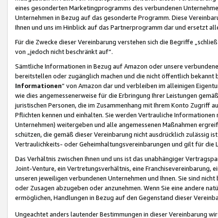
eines gesonderten Marketingprogramms des verbundenen Unternehmens
Unternehmen in Bezug auf das gesonderte Programm. Diese Vereinbarung
Ihnen und uns im Hinblick auf das Partnerprogramm dar und ersetzt al
Für die Zwecke dieser Vereinbarung verstehen sich die Begriffe „schließ
von „jedoch nicht beschränkt auf“.
Sämtliche Informationen in Bezug auf Amazon oder unsere verbunde
bereitstellen oder zugänglich machen und die nicht öffentlich bekannt bz
Informationen
“ von Amazon dar und verbleiben im alleinigen Eigent
wie dies angemessenerweise für die Erbringung Ihrer Leistungen gemäß d
juristischen Personen, die im Zusammenhang mit Ihrem Konto Zugriff au
Pflichten kennen und einhalten. Sie werden Vertrauliche Informationen 
Unternehmen) weitergeben und alle angemessenen Maßnahmen ergreifen
schützen, die gemäß dieser Vereinbarung nicht ausdrücklich zulässig is
Vertraulichkeits- oder Geheimhaltungsvereinbarungen und gilt für die
Das Verhältnis zwischen Ihnen und uns ist das unabhängiger Vertragspa
Joint-Venture, ein Vertretungsverhältnis, eine Franchisevereinbarung, 
unseren jeweiligen verbundenen Unternehmen und Ihnen. Sie sind ni
oder Zusagen abzugeben oder anzunehmen. Wenn Sie eine andere natürli
ermöglichen, Handlungen in Bezug auf den Gegenstand dieser Vereinbar
Ungeachtet anders lautender Bestimmungen in dieser Vereinbarung wird