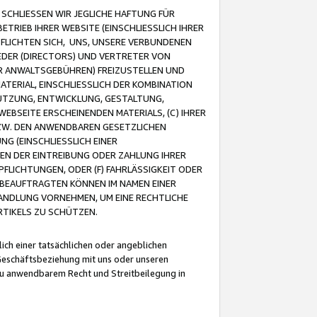
CHLIESSEN WIR JEGLICHE HAFTUNG FÜR
TRIEB IHRER WEBSITE (EINSCHLIESSLICH IHRER
FLICHTEN SICH, UNS, UNSERE VERBUNDENEN
EDER (DIRECTORS) UND VERTRETER VON
R ANWALTSGEBÜHREN) FREIZUSTELLEN UND
ATERIAL, EINSCHLIESSLICH DER KOMBINATION
NUTZUNG, ENTWICKLUNG, GESTALTUNG,
EBSEITE ERSCHEINENDEN MATERIALS, (C) IHRER
ZW. DEN ANWENDBAREN GESETZLICHEN
NG (EINSCHLIESSLICH EINER
BEN DER EINTREIBUNG ODER ZAHLUNG IHRER
LICHTUNGEN, ODER (F) FAHRLÄSSIGKEIT ODER
 BEAUFTRAGTEN KÖNNEN IM NAMEN EINER
HANDLUNG VORNEHMEN, UM EINE RECHTLICHE
TIKELS ZU SCHÜTZEN.
ich einer tatsächlichen oder angeblichen
Geschäftsbeziehung mit uns oder unseren
u anwendbarem Recht und Streitbeilegung in