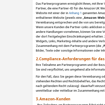
Das Partnerprogramm ermöglicht Ihnen, mit Ihrer W
Partner, die eine Partner-ID für die Amazon UK W
Website mit einer der in
Anhang 1
genannten Amazon
enthaltenen Website (jeweils eine „
Amazon-Webs
Vereinbarung entsprechen und die von uns bereitg
Wenn unsere Kunden die Partner-Links anklicken 
andere Handlungen vornehmen, können Sie eine Ver
der dort festgelegten Einschränkungen) erhalten. 
Widgets, Links, Marketing-Inhalte und andere Ver
Zusammenhang mit dem Partnerprogramm (die „
Bilder, Texte oder sonstige Informationen oder In
2.Compliance-Anforderungen für d
Ihre Teilnahme am Partnerprogramm und der Bezug 
Sie sind verpflichtet, uns umgehend alle Informat
Für den Fall, dass Sie gegen diese Vereinbarung 
stehenden Rechten und Rechtsbehelfen, das Recht
nach geltendem Recht zulässig) dauerhaft einzus
unmittelbar oder mittelbar im Zusammenhang mit
3.Amazon-Kunden
Ihre Teilnahme am Partnerprogramm führt nicht d