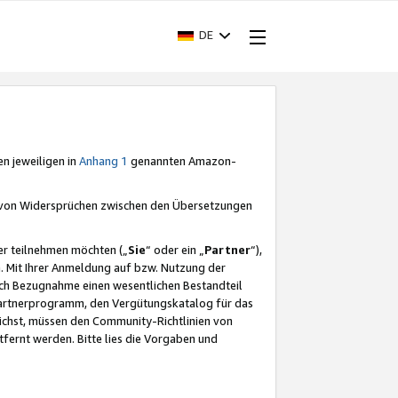
DE
en jeweiligen in
Anhang 1
genannten Amazon-
e von Widersprüchen zwischen den Übersetzungen
er teilnehmen möchten („
Sie
“ oder ein „
Partner
“),
. Mit Ihrer Anmeldung auf bzw. Nutzung der
durch Bezugnahme einen wesentlichen Bestandteil
 Partnerprogramm, den Vergütungskatalog für das
ichst, müssen den Community-Richtlinien von
fernt werden. Bitte lies die Vorgaben und