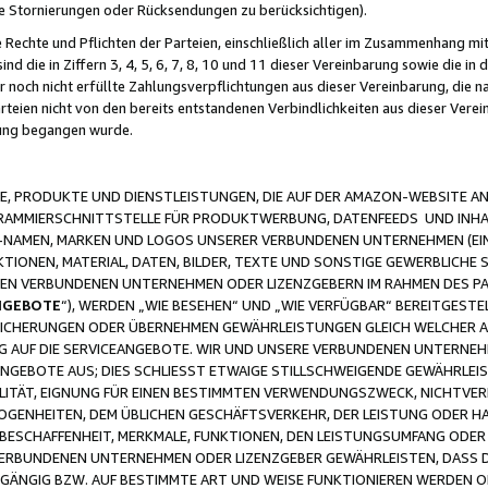
ge Stornierungen oder Rücksendungen zu berücksichtigen).
 Rechte und Pflichten der Parteien, einschließlich aller im Zusammenhang m
 die in Ziffern 3, 4, 5, 6, 7, 8, 10 und 11 dieser Vereinbarung sowie die in
er noch nicht erfüllte Zahlungsverpflichtungen aus dieser Vereinbarung, die
arteien nicht von den bereits entstandenen Verbindlichkeiten aus dieser Ver
gung begangen wurde.
 PRODUKTE UND DIENSTLEISTUNGEN, DIE AUF DER AMAZON-WEBSITE AN
GRAMMIERSCHNITTSTELLE FÜR PRODUKTWERBUNG, DATENFEEDS UND INH
-NAMEN, MARKEN UND LOGOS UNSERER VERBUNDENEN UNTERNEHMEN (EIN
IONEN, MATERIAL, DATEN, BILDER, TEXTE UND SONSTIGE GEWERBLICHE 
EREN VERBUNDENEN UNTERNEHMEN ODER LIZENZGEBERN IM RAHMEN DES 
NGEBOTE
“), WERDEN „WIE BESEHEN“ UND „WIE VERFÜGBAR“ BEREITGEST
CHERUNGEN ODER ÜBERNEHMEN GEWÄHRLEISTUNGEN GLEICH WELCHER AR
ZUG AUF DIE SERVICEANGEBOTE. WIR UND UNSERE VERBUNDENEN UNTERNEH
ANGEBOTE AUS; DIES SCHLIESST ETWAIGE STILLSCHWEIGENDE GEWÄHRLE
LITÄT, EIGNUNG FÜR EINEN BESTIMMTEN VERWENDUNGSZWECK, NICHTVER
OGENHEITEN, DEM ÜBLICHEN GESCHÄFTSVERKEHR, DER LEISTUNG ODER H
 BESCHAFFENHEIT, MERKMALE, FUNKTIONEN, DEN LEISTUNGSUMFANG ODER
VERBUNDENEN UNTERNEHMEN ODER LIZENZGEBER GEWÄHRLEISTEN, DASS D
HGÄNGIG BZW. AUF BESTIMMTE ART UND WEISE FUNKTIONIEREN WERDEN 