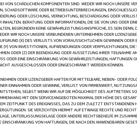
FREI VON SCHÄDLICHEN KOMPONENTEN SIND. WEDER WIR NOCH UNSERE 
VIREN, SCHADSOFTWARE ODER BETRIEBSUNTERBRECHUNGEN, EINSCHLIESSL
ÄNDERUNG ODER LÖSCHUNG, VERNICHTUNG, BESCHÄDIGUNG ODER VERLUST 
INHALTEN. BERATUNG ODER INFORMATIONEN, DIE SIE VON UNS ODER EIN
LTEN, BEGRÜNDEN KEINE GEWÄHRLEISTUNGSANSPRÜCHE, ES SEIN DENN, DI
WEDER WIR NOCH UNSERE VERBUNDENEN UNTERNEHMEN ODER LIZENZGEBE
FGRUND (X) DES VERLUSTS VON VORAUSSICHTLICHEN GEWINNEN ODER 
 (Y) VON INVESTITIONEN, AUFWENDUNGEN ODER VERPFLICHTUNGEN, DIE 
EN ODER (Z) DER BEENDIGUNG ODER AUSSETZUNG IHRER TEILNAHME A
LUSS ODER EINE EINSCHRÄNKUNG VON GEWÄHRLEISTUNGEN, HAFTUNGEN O
NICHT AUSGESCHLOSSEN ODER EINGESCHRÄNKT WERDEN KÖNNEN.
EHMEN ODER LIZENZGEBER HAFTEN FÜR MITTELBARE, NEBEN- ODER FOL
R EINNAHMEN ODER GEWINNE, VERLUST VON FIRMENWERT, NUTZUNGSAU
TSTEHEN, SELBST WENN WIR AUF DIE MÖGLICHKEIT DES AUFTRETENS S
MENHANG MIT DEN SERVICEANGEBOTEN MAXIMAL DER HÖHE DES GESAMT
M ZEITPUNKT DES EREIGNISSES, DAS ZU DEM ZULETZT ENTSTANDENEN 
ERGÜTUNGEN. SIE VERZICHTEN HIERMIT AUF ETWAIGE RECHTE UND RECHT
KLAGE, UNTERLASSUNGSKLAGE ODER ANDERE RECHTSBEHELFE IM ZUSAMME
NE EINSCHRÄNKUNG VON HAFTUNGEN, DIE NACH DEN ANWENDBAREN GESE