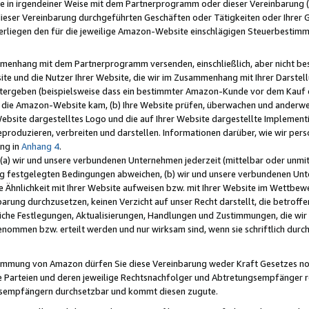
e in irgendeiner Weise mit dem Partnerprogramm oder dieser Vereinbarung (ei
ieser Vereinbarung durchgeführten Geschäften oder Tätigkeiten oder Ihrer 
liegen den für die jeweilige Amazon-Website einschlägigen Steuerbestim
mmenhang mit dem Partnerprogramm versenden, einschließlich, aber nicht be
site und die Nutzer Ihrer Website, die wir im Zusammenhang mit Ihrer Darst
itergeben (beispielsweise dass ein bestimmter Amazon-Kunde vor dem Kauf
uf die Amazon-Website kam, (b) Ihre Website prüfen, überwachen und anderwei
r Website dargestelltes Logo und die auf Ihrer Website dargestellte Impleme
reproduzieren, verbreiten und darstellen. Informationen darüber, wie wir per
ng in
Anhang 4
.
 (a) wir und unsere verbundenen Unternehmen jederzeit (mittelbar oder unmit
ng festgelegten Bedingungen abweichen, (b) wir und unsere verbundenen Unte
 Ähnlichkeit mit Ihrer Website aufweisen bzw. mit Ihrer Website im Wettbewer
barung durchzusetzen, keinen Verzicht auf unser Recht darstellt, die betrof
liche Festlegungen, Aktualisierungen, Handlungen und Zustimmungen, die wi
enommen bzw. erteilt werden und nur wirksam sind, wenn sie schriftlich dur
stimmung von Amazon dürfen Sie diese Vereinbarung weder Kraft Gesetzes no
die Parteien und deren jeweilige Rechtsnachfolger und Abtretungsempfänger 
ngsempfängern durchsetzbar und kommt diesen zugute.