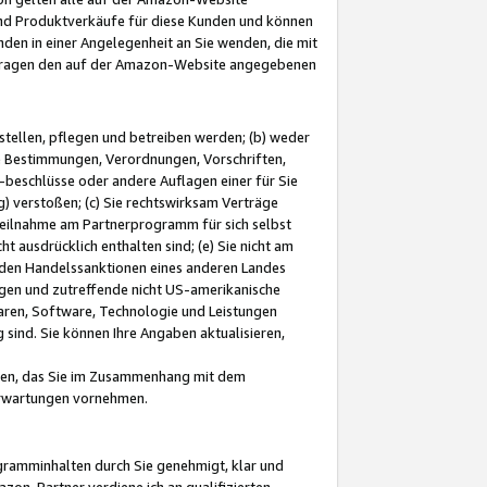
und Produktverkäufe für diese Kunden und können
nden in einer Angelegenheit an Sie wenden, die mit
e-Fragen den auf der Amazon-Website angegebenen
stellen, pflegen und betreiben werden; (b) weder
e Bestimmungen, Verordnungen, Vorschriften,
-beschlüsse oder andere Auflagen einer für Sie
 verstoßen; (c) Sie rechtswirksam Verträge
r Teilnahme am Partnerprogramm für sich selbst
t ausdrücklich enthalten sind; (e) Sie nicht am
den Handelssanktionen eines anderen Landes
gen und zutreffende nicht US-amerikanische
ren, Software, Technologie und Leistungen
sind. Sie können Ihre Angaben aktualisieren,
men, das Sie im Zusammenhang mit dem
 Erwartungen vornehmen.
ogramminhalten durch Sie genehmigt, klar und
zon-Partner verdiene ich an qualifizierten