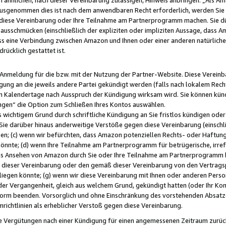
usgenommen dies ist nach dem anwendbaren Recht erforderlich, werden Sie 
f diese Vereinbarung oder Ihre Teilnahme am Partnerprogramm machen. Sie d
usschmücken (einschließlich der expliziten oder impliziten Aussage, dass A
 eine Verbindung zwischen Amazon und Ihnen oder einer anderen natürlichen 
rücklich gestattet ist.
r Anmeldung für die bzw. mit der Nutzung der Partner-Website. Diese Vereinb
gung an die jeweils andere Partei gekündigt werden (falls nach lokalem Rech
n Kalendertage nach Ausspruch der Kündigung wirksam wird. Sie können kündi
ngen“ die Option zum Schließen Ihres Kontos auswählen.
 wichtigem Grund durch schriftliche Kündigung an Sie fristlos kündigen oder I
 Sie darüber hinaus anderweitige Verstöße gegen diese Vereinbarung (einschli
ben; (c) wenn wir befürchten, dass Amazon potenziellen Rechts- oder Haftu
nnte; (d) wenn Ihre Teilnahme am Partnerprogramm für betrügerische, irref
das Ansehen von Amazon durch Sie oder Ihre Teilnahme am Partnerprogramm b
ieser Vereinbarung oder den gemäß dieser Vereinbarung von den Vertragspa
liegen könnte; (g) wenn wir diese Vereinbarung mit Ihnen oder anderen Perso
 der Vergangenheit, gleich aus welchem Grund, gekündigt hatten (oder Ihr Ko
rm beenden. Vorsorglich und ohne Einschränkung des vorstehenden Absatzes
richtlinien als erheblicher Verstoß gegen diese Vereinbarung.
e Vergütungen nach einer Kündigung für einen angemessenen Zeitraum zurückb