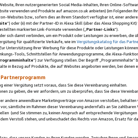
ebsite, Ihren nutzergenerierten Social Media-Inhalten, Ihren Online-Softwar
ebsite verwenden und Produkte auf amazon.co.uk anbieten) (im Folgenden Ihr
-Websites bzw., sofern dies an Ihrem Standort verfügbar ist, einer ander
ite
“) oder (ii) mit der Partner-ID in Alexa Skill (über das Alexa Shopping Ki
estellten markierten Link-Formate verwenden („
Partner-Links
“).
oder sich damit verbinden, um ein Produkt oder Leistungen zu erwerben, di
gütung für qualifizierte Verkäufe, wie im
Vergütungskatalog für das Part
Zur Unterstützung Ihrer Werbung für diese Produkte oder Leistungen können w
linkungs-Tools, Schnittstellen für Anwendungsprogramme, die Alexa-Funktion
Programminhalte
“) zur Verfügung stellen. Der Begriff „Programminhalte“ be
halte in Bezug auf Produkte, die auf Websites angeboten werden, bei denen 
as Partnerprogramm
einer Vergütung setzt voraus, dass Sie diese Vereinbarung einhalten.
ionen zu geben, die wir anfordern, um zu überprüfen, dass Sie diese Vereinba
oder andere anwendbare Marketingverträge von Amazon verstoßen, behalten w
 vor, sämtliche im Rahmen dieser Vereinbarung andernfalls an Sie zahlbare
tellen (und Sie stimmen zu, keinen Anspruch auf entsprechende Vergütungen
 dem Verstoß stehen, und unbeschadet des Rechts von Amazon, Ersatz für 
azu, dass unsere Kunden zu Ihren Kunden werden. Zwischen Ihnen und Amaz