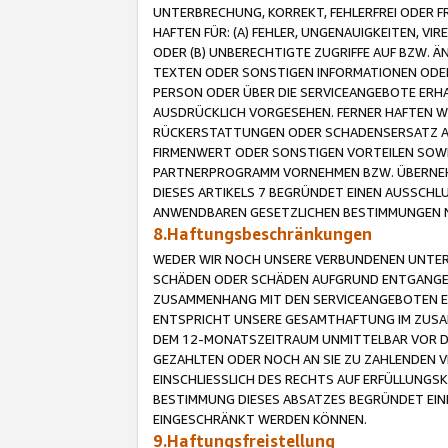
UNTERBRECHUNG, KORREKT, FEHLERFREI ODER 
HAFTEN FÜR: (A) FEHLER, UNGENAUIGKEITEN, 
ODER (B) UNBERECHTIGTE ZUGRIFFE AUF BZW. 
TEXTEN ODER SONSTIGEN INFORMATIONEN ODER 
PERSON ODER ÜBER DIE SERVICEANGEBOTE ERHA
AUSDRÜCKLICH VORGESEHEN. FERNER HAFTEN 
RÜCKERSTATTUNGEN ODER SCHADENSERSATZ AU
FIRMENWERT ODER SONSTIGEN VORTEILEN SOWIE
PARTNERPROGRAMM VORNEHMEN BZW. ÜBERNEHM
DIESES ARTIKELS 7 BEGRÜNDET EINEN AUSSCH
ANWENDBAREN GESETZLICHEN BESTIMMUNGEN 
8.Haftungsbeschränkungen
WEDER WIR NOCH UNSERE VERBUNDENEN UNTERN
SCHÄDEN ODER SCHÄDEN AUFGRUND ENTGANGENE
ZUSAMMENHANG MIT DEN SERVICEANGEBOTEN EN
ENTSPRICHT UNSERE GESAMTHAFTUNG IM ZUSAM
DEM 12-MONATSZEITRAUM UNMITTELBAR VOR DE
GEZAHLTEN ODER NOCH AN SIE ZU ZAHLENDEN V
EINSCHLIESSLICH DES RECHTS AUF ERFÜLLUNGS
BESTIMMUNG DIESES ABSATZES BEGRÜNDET EI
EINGESCHRÄNKT WERDEN KÖNNEN.
9.Haftungsfreistellung