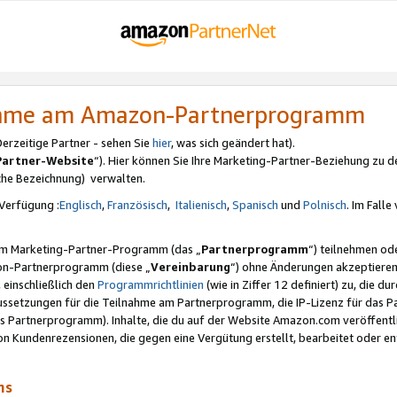
nahme am Amazon-Partnerprogramm
rzeitige Partner - sehen Sie
hier
, was sich geändert hat).
Partner-Website
“). Hier können Sie Ihre Marketing-Partner-Beziehung zu d
iche Bezeichnung) verwalten.
Verfügung :
Englisch
,
Französisch
,
Italienisch
,
Spanisch
und
Polnisch
. Im Fall
erem Marketing-Partner-Programm (das „
Partnerprogramm
“) teilnehmen od
on-Partnerprogramm (diese „
Vereinbarung
“) ohne Änderungen akzeptieren
 einschließlich den
Programmrichtlinien
(wie in Ziffer 12 definiert) zu, die 
raussetzungen für die Teilnahme am Partnerprogramm, die IP-Lizenz für das
s Partnerprogramm). Inhalte, die du auf der Website Amazon.com veröffentl
n Kundenrezensionen, die gegen eine Vergütung erstellt, bearbeitet oder ent
mms