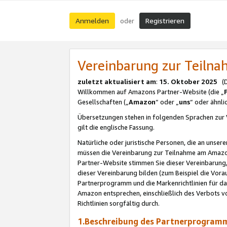
Anmelden
Registrieren
oder
Vereinbarung zur Teil
zuletzt aktualisiert am
:
15. Oktober 2025
(De
Willkommen auf Amazons Partner-Website (die „
Gesellschaften („
Amazon
“ oder „
uns
“ oder ähnl
Übersetzungen stehen in folgenden Sprachen zur 
gilt die englische Fassung.
Natürliche oder juristische Personen, die an uns
müssen die Vereinbarung zur Teilnahme am Amaz
Partner-Website stimmen Sie dieser Vereinbarung,
dieser Vereinbarung bilden (zum Beispiel die Vo
Partnerprogramm und die Markenrichtlinien für da
Amazon entsprechen, einschließlich des Verbots vo
Richtlinien sorgfältig durch.
1.Beschreibung des Partnerprogra