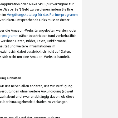
eapplikation oder Alexa Skill (nur verfügbar für
e „
Website
“) Geld zu verdienen, indem Sie Ihre
en im
Vergütungskatalog für das Partnerprogramm
t) verlinken. Entsprechende Links müssen dieser
e über die Amazon-Website angeboten werden, oder
nerprogramm
näher beschrieben (und vorbehaltlich
ir Ihnen Daten, Bilder, Texte, Linkformate,
alität und weitere Informationen im
zieht sich dabei ausdrücklich nicht auf Daten,
es sich nicht um eine Amazon-Website handelt.
rung einhalten.
ir uns neben allen anderen, uns zur Verfügung
n Vergütungen ohne weitere Ankündigung (soweit
 zu haben) und zwar unabhängig davon, ob diese
darüber hinausgehende Schäden zu verlangen.
on gelten alle auf der Amazon-Website