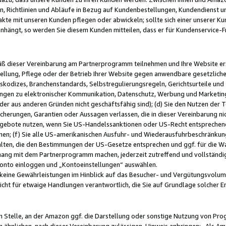
, Richtlinien und Abläufe in Bezug auf Kundenbestellungen, Kundendienst 
kte mit unseren Kunden pflegen oder abwickeln; sollte sich einer unserer Ku
nhängt, so werden Sie diesem Kunden mitteilen, dass er für Kundenservic
emäß dieser Vereinbarung am Partnerprogramm teilnehmen und Ihre Website er
ellung, Pflege oder der Betrieb Ihrer Website gegen anwendbare gesetzlich
skodizes, Branchenstandards, Selbstregulierungsregeln, Gerichtsurteile und 
ngen zu elektronischer Kommunikation, Datenschutz, Werbung und Marketing)
 oder aus anderen Gründen nicht geschäftsfähig sind); (d) Sie den Nutzen de
cherungen, Garantien oder Aussagen verlassen, die in dieser Vereinbarung nich
gebote nutzen, wenn Sie US-Handelssanktionen oder US-Recht entsprechen
men; (f) Sie alle US-amerikanischen Ausfuhr- und Wiederausfuhrbeschränkun
ten, die den Bestimmungen der US-Gesetze entsprechen und ggf. für die Wa
hang mit dem Partnerprogramm machen, jederzeit zutreffend und vollständig 
 Konto einloggen und „Kontoeinstellungen“ auswählen.
keine Gewährleistungen im Hinblick auf das Besucher- und Vergütungsvolu
icht für etwaige Handlungen verantwortlich, die Sie auf Grundlage solcher
en Stelle, an der Amazon ggf. die Darstellung oder sonstige Nutzung von Pr
 ähnlichen, nach dieser Vereinbarung zulässigen, Hinweis anbringen: „Als Ama