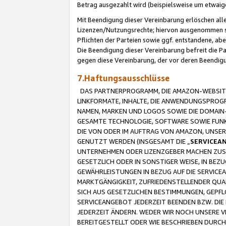
Betrag ausgezahlt wird (beispielsweise um etwai
Mit Beendigung dieser Vereinbarung erlöschen alle
Lizenzen/Nutzungsrechte; hiervon ausgenommen sind
Pflichten der Parteien sowie ggf. entstandene, ab
Die Beendigung dieser Vereinbarung befreit die P
gegen diese Vereinbarung, der vor deren Beendi
7.Haftungsausschlüsse
DAS PARTNERPROGRAMM, DIE AMAZON-WEBSITE,
LINKFORMATE, INHALTE, DIE ANWENDUNGSPRO
NAMEN, MARKEN UND LOGOS SOWIE DIE DOMAIN
GESAMTE TECHNOLOGIE, SOFTWARE SOWIE FUNKT
DIE VON ODER IM AUFTRAG VON AMAZON, UNS
GENUTZT WERDEN (INSGESAMT DIE „
SERVICEA
UNTERNEHMEN ODER LIZENZGEBER MACHEN ZUSI
GESETZLICH ODER IN SONSTIGER WEISE, IN BE
GEWÄHRLEISTUNGEN IN BEZUG AUF DIE SERVICE
MARKTGÄNGIGKEIT, ZUFRIEDENSTELLENDER QUA
SICH AUS GESETZLICHEN BESTIMMUNGEN, GEPFL
SERVICEANGEBOT JEDERZEIT BEENDEN BZW. DIE
JEDERZEIT ÄNDERN. WEDER WIR NOCH UNSERE 
BEREITGESTELLT ODER WIE BESCHRIEBEN DURC