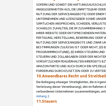
SOFERN UND SOWEIT EIN HAFTUNGSAUSSCHLUSS
ANGELEGENHEITEN AUS, DIE UNMITTELBAR ODER 
NUTZUNG DER SERVICEANGEBOTE) ODER EINEM V
UNTERNEHMEN UND LIZENZGEBER SOWIE UNSERE 
SÄMTLICHEN ANSPRÜCHEN, SCHÄDEN, VERLUSTE
SCHADLOS ZUHALTEN, DIE IM ZUSAMMENHANG STE
IHRER WEBSITE ODER ENTSPRECHENDEN MATERIA
FERTIGUNG, HERSTELLUNG, BEWERBUNG ODER VE
NUTZUNG DER SERVICEANGEBOTE UND ZWAR UN
BESTIMMUNGEN ZULÄSSIG IST ODER NICHT, (D) 
PROGRAMMRICHTLINIE), (E) IHREN STEUERN UN
STEUERN UND ZOLLABGABEN ODER DER NICHTER
VORSÄTZLICHEM FEHLVERHALTEN IHRERSEITS BZ
AMAZON PARTEI UND AUCH DURCH EIN SPEZIELL
FORDERUNG DURCHZUSETZEN ODER ZU VERTEIDI
10.Anwendbares Recht und Streitbe
Die Beilegung etwaiger Streitigkeiten, die in irg
Verletzung dieser Vereinbarung), den im Rahmen d
verbundenen Unternehmen zusammenhängen, unterl
Anhang 2
.
11.Steuern