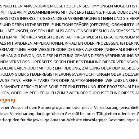
 NACH DEN ANWENDBAREN GESETZLICHEN BESTIMMUNGEN MÖGLICH IST, S
MITTELBAR IM ZUSAMMENHANG MIT DER ERSTELLUNG, PFLEGE ODER DEM BE
ERSTOSS IHRERSEITS GEGEN DIESE VEREINBARUNG STEHEN UND SIE VERP
UND DEREN MITARBEITER, FUNKTIONSTRÄGER (OFFICERS), ORGANMITGLI
N, HAFTUNGEN, KOSTEN UND AUSLAGEN (EINSCHLIESSLICH ANGEMESSENE
HEN MIT (A) IHRER WEBSITE BZW. AUF IHRER WEBSITE ERSCHEINENDEM M
LS MIT ANDEREN APPLIKATIONEN, INHALTEN ODER PROZESSEN, (B) DER 
RMARKTUNG IHRER WEBSITE ODER DES GGF. AUF ODER INNERHALB IHRER W
ABHÄNGIG DAVON, OB DIESE NUTZUNG GEMÄSS DIESER VEREINBARUNG B
EINEM VERSTOSS IHRERSEITS GEGEN EINE BESTIMMUNG DIESER VEREINBARU
D ZOLLABGABEN ODER MIT DER EINTREIBUNG, ZAHLUNG ODER DEM AUSBLEI
FÜLLUNG DER STEUERREGISTRIERUNGSVERPFLICHTUNGEN ODER ZOLLVERPF
W. SEITENS IHRER MITARBEITER ODER AUFTRAGNEHMER. WIR UND UNSERE
ES MANDAT GERICHTLICHE SCHRITTE EINLEITEN UND JEDE PROZESSUALE 
GEN, ODER UM RECHTE AUCH ZUM ZWECK DER DURCHSETZUNG DIESES AR
ilegung
endeiner Weise mit dem Partnerprogramm oder dieser Vereinbarung (einschließl
ieser Vereinbarung durchgeführten Geschäften oder Tätigkeiten oder Ihrer 
iegt den für die jeweilige Amazon-Website einschlägigen Bestimmungen z