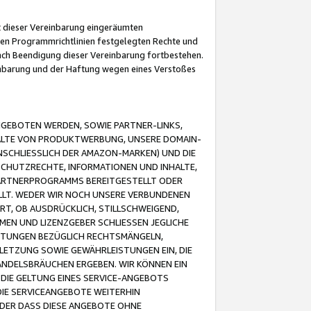
it dieser Vereinbarung eingeräumten
 den Programmrichtlinien festgelegten Rechte und
 nach Beendigung dieser Vereinbarung fortbestehen.
einbarung und der Haftung wegen eines Verstoßes
GEBOTEN WERDEN, SOWIE PARTNER-LINKS,
ALTE VON PRODUKTWERBUNG, UNSERE DOMAIN-
SCHLIESSLICH DER AMAZON-MARKEN) UND DIE
SCHUTZRECHTE, INFORMATIONEN UND INHALTE,
PARTNERPROGRAMMS BEREITGESTELLT ODER
ELLT. WEDER WIR NOCH UNSERE VERBUNDENEN
T, OB AUSDRÜCKLICH, STILLSCHWEIGEND,
MEN UND LIZENZGEBER SCHLIESSEN JEGLICHE
ISTUNGEN BEZÜGLICH RECHTSMÄNGELN,
LETZUNG SOWIE GEWÄHRLEISTUNGEN EIN, DIE
ANDELSBRÄUCHEN ERGEBEN. WIR KÖNNEN EIN
 DIE GELTUNG EINES SERVICE-ANGEBOTS
IE SERVICEANGEBOTE WEITERHIN
ODER DASS DIESE ANGEBOTE OHNE