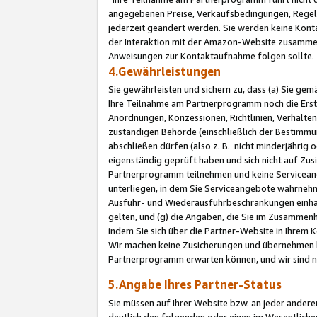
angegebenen Preise, Verkaufsbedingungen, Regeln
jederzeit geändert werden. Sie werden keine Konta
der Interaktion mit der Amazon-Website zusamme
Anweisungen zur Kontaktaufnahme folgen sollte.
4.Gewährleistungen
Sie gewährleisten und sichern zu, dass (a) Sie g
Ihre Teilnahme am Partnerprogramm noch die Erst
Anordnungen, Konzessionen, Richtlinien, Verhalten
zuständigen Behörde (einschließlich der Bestimmu
abschließen dürfen (also z. B. nicht minderjährig
eigenständig geprüft haben und sich nicht auf Zusi
Partnerprogramm teilnehmen und keine Servicean
unterliegen, in dem Sie Serviceangebote wahrneh
Ausfuhr- und Wiederausfuhrbeschränkungen einhal
gelten, und (g) die Angaben, die Sie im Zusammen
indem Sie sich über die Partner-Website in Ihrem
Wir machen keine Zusicherungen und übernehmen 
Partnerprogramm erwarten können, und wir sind n
5.Angabe Ihres Partner-Status
Sie müssen auf Ihrer Website bzw. an jeder ander
deutlich den folgenden oder einen im Wesentlichen