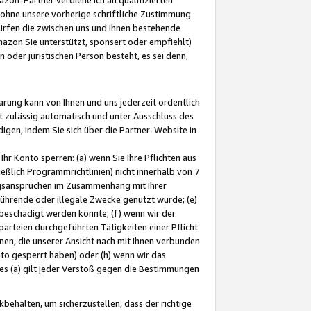
ohne unsere vorherige schriftliche Zustimmung
ürfen die zwischen uns und Ihnen bestehende
mazon Sie unterstützt, sponsert oder empfiehlt)
oder juristischen Person besteht, es sei denn,
arung kann von Ihnen und uns jederzeit ordentlich
t zulässig automatisch und unter Ausschluss des
gen, indem Sie sich über die Partner-Website in
hr Konto sperren: (a) wenn Sie Ihre Pflichten aus
eßlich Programmrichtlinien) nicht innerhalb von 7
ngsansprüchen im Zusammenhang mit Ihrer
ührende oder illegale Zwecke genutzt wurde; (e)
eschädigt werden könnte; (f) wenn wir der
rteien durchgeführten Tätigkeiten einer Pflicht
nen, die unserer Ansicht nach mit Ihnen verbunden
nto gesperrt haben) oder (h) wenn wir das
 (a) gilt jeder Verstoß gegen die Bestimmungen
ehalten, um sicherzustellen, dass der richtige