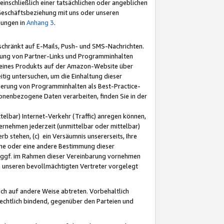
nschließlich einer tatsächlichen oder angeblichen
Geschäftsbeziehung mit uns oder unseren
mungen in
Anhang 3
.
schränkt auf E-Mails, Push- und SMS-Nachrichten.
ellung von Partner-Links und Programminhalten
 eines Produkts auf der Amazon-Website über
tig untersuchen, um die Einhaltung dieser
ntierung von Programminhalten als Best-Practice-
sonenbezogene Daten verarbeiten, finden Sie in der
telbar) Internet-Verkehr (Traffic) anregen können,
rnehmen jederzeit (unmittelbar oder mittelbar)
b stehen, (c) ein Versäumnis unsererseits, Ihre
fene oder eine andere Bestimmung dieser
r ggf. im Rahmen dieser Vereinbarung vornehmen
ch unseren bevollmächtigten Vertreter vorgelegt
ch auf andere Weise abtreten. Vorbehaltlich
rechtlich bindend, gegenüber den Parteien und