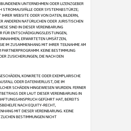
VERBUNDENEN UNTERNEHMEN ODER LIZENZGEBER
ICH STROMAUSFÄLLE ODER SYSTEMABSTÜRZE;
IHRER WEBSITE ODER VON DATEN, BILDERN,
ER ANDEREN NATÜRLICHEN ODER JURISTISCHEN
ESE SIND IN DIESER VEREINBARUNG
R FÜR ENTSCHÄDIGUNGSLEISTUNGEN,
EINNAHMEN, ERWARTETEN UMSÄTZEN,
SIE IM ZUSAMMENHANG MIT IHRER TEILNAHME AM
M PARTNERPROGRAMM. KEINE BESTIMMUNG
DER ZUSICHERUNGEN, DIE NACH DEN
GESCHÄDEN, KONKRETE ODER EXEMPLARISCHE
SFALL ODER DATENVERLUST, DIE IM
OLCHER SCHÄDEN HINGEWIESEN WURDEN. FERNER
BETRAGS DER LAUT DIESER VEREINBARUNG IN
HAFTUNGSANSPRUCH GEFÜHRT HAT, BEREITS
SBEHELFE NACH EQUITY-RECHT,
NHANG MIT DIESER VEREINBARUNG. KEINE
TZLICHEN BESTIMMUNGEN NICHT