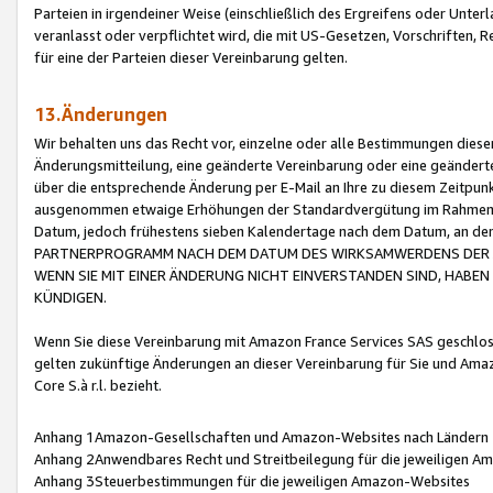
Parteien in irgendeiner Weise (einschließlich des Ergreifens oder Unt
veranlasst oder verpflichtet wird, die mit US-Gesetzen, Vorschriften,
für eine der Parteien dieser Vereinbarung gelten.
13.Änderungen
Wir behalten uns das Recht vor, einzelne oder alle Bestimmungen diese
Änderungsmitteilung, eine geänderte Vereinbarung oder eine geänderte 
über die entsprechende Änderung per E-Mail an Ihre zu diesem Zeitpun
ausgenommen etwaige Erhöhungen der Standardvergütung im Rahmen
Datum, jedoch frühestens sieben Kalendertage nach dem Datum, an de
PARTNERPROGRAMM NACH DEM DATUM DES WIRKSAMWERDENS DER Ä
WENN SIE MIT EINER ÄNDERUNG NICHT EINVERSTANDEN SIND, HABEN S
KÜNDIGEN.
Wenn Sie diese Vereinbarung mit Amazon France Services SAS geschlo
gelten zukünftige Änderungen an dieser Vereinbarung für Sie und Ama
Core S.à r.l. bezieht.
Anhang 1Amazon-Gesellschaften und Amazon-Websites nach Ländern
Anhang 2Anwendbares Recht und Streitbeilegung für die jeweiligen 
Anhang 3Steuerbestimmungen für die jeweiligen Amazon-Websites