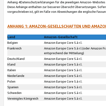
Anhang 4Datenschutzerklärungen für die jeweiligen Amazon-Websites
Diese Anhänge enthalten zur besseren Übersicht Übersetzungen. Sofe
vorgeschrieben ist, gilt im Falle von Abweichungen die englische Fass
ANHANG 1: AMAZON-GESELLSCHAFTEN UND AMAZO
Land
Amazon-Gesellschaft
Belgien
Amazon Europe Core S.à r.l.
Frankreich
Amazon Europe Core S.à r.l.(oder Amazon Fr
entsprechend der Mitteilung)
Deutschland
Amazon Europe Core S.à r.l.
Irland
Amazon Europe Core S.à r.l.
Italien
Amazon Europe Core S.à r.l.
Niederlande
Amazon Europe Core S.à r.l.
Polen
Amazon Europe Core S.à r.l.
Spanien
Amazon Europe Core S.à r.l.
Schweden
Amazon Europe Core S.à r.l.
Vereinigtes Königreich
Amazon Europe Core S.à r.l.