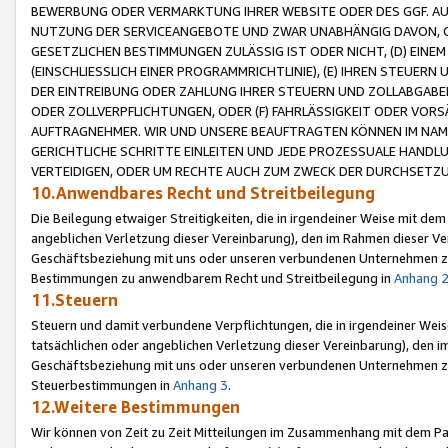
BEWERBUNG ODER VERMARKTUNG IHRER WEBSITE ODER DES GGF. AUF 
NUTZUNG DER SERVICEANGEBOTE UND ZWAR UNABHÄNGIG DAVON, O
GESETZLICHEN BESTIMMUNGEN ZULÄSSIG IST ODER NICHT, (D) EINE
(EINSCHLIESSLICH EINER PROGRAMMRICHTLINIE), (E) IHREN STEUER
DER EINTREIBUNG ODER ZAHLUNG IHRER STEUERN UND ZOLLABGAB
ODER ZOLLVERPFLICHTUNGEN, ODER (F) FAHRLÄSSIGKEIT ODER VORS
AUFTRAGNEHMER. WIR UND UNSERE BEAUFTRAGTEN KÖNNEN IM NAME
GERICHTLICHE SCHRITTE EINLEITEN UND JEDE PROZESSUALE HAND
VERTEIDIGEN, ODER UM RECHTE AUCH ZUM ZWECK DER DURCHSETZU
10.Anwendbares Recht und Streitbeilegung
Die Beilegung etwaiger Streitigkeiten, die in irgendeiner Weise mit de
angeblichen Verletzung dieser Vereinbarung), den im Rahmen dieser Ve
Geschäftsbeziehung mit uns oder unseren verbundenen Unternehmen zu
Bestimmungen zu anwendbarem Recht und Streitbeilegung in
Anhang 
11.Steuern
Steuern und damit verbundene Verpflichtungen, die in irgendeiner Wei
tatsächlichen oder angeblichen Verletzung dieser Vereinbarung), den 
Geschäftsbeziehung mit uns oder unseren verbundenen Unternehmen z
Steuerbestimmungen in
Anhang 3
.
12.Weitere Bestimmungen
Wir können von Zeit zu Zeit Mitteilungen im Zusammenhang mit dem Par