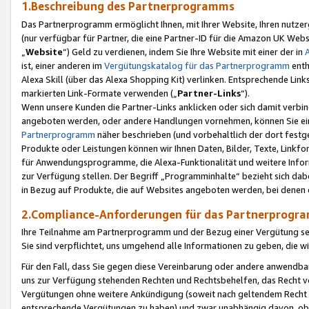
1.Beschreibung des Partnerprogramms
Das Partnerprogramm ermöglicht Ihnen, mit Ihrer Website, Ihren nutzer
(nur verfügbar für Partner, die eine Partner-ID für die Amazon UK We
„
Website
“) Geld zu verdienen, indem Sie Ihre Website mit einer der in
ist, einer anderen im
Vergütungskatalog für das Partnerprogramm
enth
Alexa Skill (über das Alexa Shopping Kit) verlinken. Entsprechende Lin
markierten Link-Formate verwenden („
Partner-Links
“).
Wenn unsere Kunden die Partner-Links anklicken oder sich damit verbi
angeboten werden, oder andere Handlungen vornehmen, können Sie eine
Partnerprogramm
näher beschrieben (und vorbehaltlich der dort festg
Produkte oder Leistungen können wir Ihnen Daten, Bilder, Texte, Linkfo
für Anwendungsprogramme, die Alexa-Funktionalität und weitere Inf
zur Verfügung stellen. Der Begriff „Programminhalte“ bezieht sich dabe
in Bezug auf Produkte, die auf Websites angeboten werden, bei denen 
2.Compliance-Anforderungen für das Partnerprog
Ihre Teilnahme am Partnerprogramm und der Bezug einer Vergütung setz
Sie sind verpflichtet, uns umgehend alle Informationen zu geben, die w
Für den Fall, dass Sie gegen diese Vereinbarung oder andere anwendba
uns zur Verfügung stehenden Rechten und Rechtsbehelfen, das Recht vo
Vergütungen ohne weitere Ankündigung (soweit nach geltendem Recht z
entsprechende Vergütungen zu haben) und zwar unabhängig davon, ob 