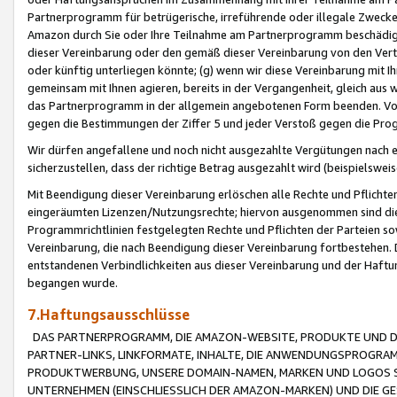
Partnerprogramm für betrügerische, irreführende oder illegale Zwecke
Amazon durch Sie oder Ihre Teilnahme am Partnerprogramm beschädig
dieser Vereinbarung oder den gemäß dieser Vereinbarung von den Vertr
oder künftig unterliegen könnte; (g) wenn wir diese Vereinbarung mit I
gemeinsam mit Ihnen agieren, bereits in der Vergangenheit, gleich aus
das Partnerprogramm in der allgemein angebotenen Form beenden. Vors
gegen die Bestimmungen der Ziffer 5 und jeder Verstoß gegen die Prog
Wir dürfen angefallene und noch nicht ausgezahlte Vergütungen nach 
sicherzustellen, dass der richtige Betrag ausgezahlt wird (beispielsw
Mit Beendigung dieser Vereinbarung erlöschen alle Rechte und Pflichte
eingeräumten Lizenzen/Nutzungsrechte; hiervon ausgenommen sind die in 
Programmrichtlinien festgelegten Rechte und Pflichten der Parteien sow
Vereinbarung, die nach Beendigung dieser Vereinbarung fortbestehen. D
entstandenen Verbindlichkeiten aus dieser Vereinbarung und der Haft
begangen wurde.
7.Haftungsausschlüsse
DAS PARTNERPROGRAMM, DIE AMAZON-WEBSITE, PRODUKTE UND DI
PARTNER-LINKS, LINKFORMATE, INHALTE, DIE ANWENDUNGSPROGR
PRODUKTWERBUNG, UNSERE DOMAIN-NAMEN, MARKEN UND LOGOS S
UNTERNEHMEN (EINSCHLIESSLICH DER AMAZON-MARKEN) UND DIE GE