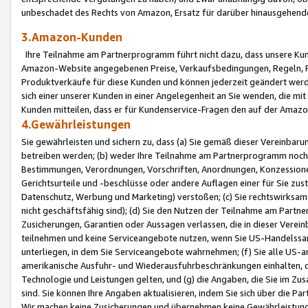
unbeschadet des Rechts von Amazon, Ersatz für darüber hinausgehen
3.Amazon-Kunden
Ihre Teilnahme am Partnerprogramm führt nicht dazu, dass unsere Kun
Amazon-Website angegebenen Preise, Verkaufsbedingungen, Regeln, Ri
Produktverkäufe für diese Kunden und können jederzeit geändert werde
sich einer unserer Kunden in einer Angelegenheit an Sie wenden, die 
Kunden mitteilen, dass er für Kundenservice-Fragen den auf der Ama
4.Gewährleistungen
Sie gewährleisten und sichern zu, dass (a) Sie gemäß dieser Vereinba
betreiben werden; (b) weder Ihre Teilnahme am Partnerprogramm noch d
Bestimmungen, Verordnungen, Vorschriften, Anordnungen, Konzessionen,
Gerichtsurteile und -beschlüsse oder andere Auflagen einer für Sie zu
Datenschutz, Werbung und Marketing) verstoßen; (c) Sie rechtswirksam 
nicht geschäftsfähig sind); (d) Sie den Nutzen der Teilnahme am Partne
Zusicherungen, Garantien oder Aussagen verlassen, die in dieser Verein
teilnehmen und keine Serviceangebote nutzen, wenn Sie US-Handelssa
unterliegen, in dem Sie Serviceangebote wahrnehmen; (f) Sie alle US
amerikanische Ausfuhr- und Wiederausfuhrbeschränkungen einhalten, 
Technologie und Leistungen gelten, und (g) die Angaben, die Sie im 
sind. Sie können Ihre Angaben aktualisieren, indem Sie sich über die 
Wir machen keine Zusicherungen und übernehmen keine Gewährleistun