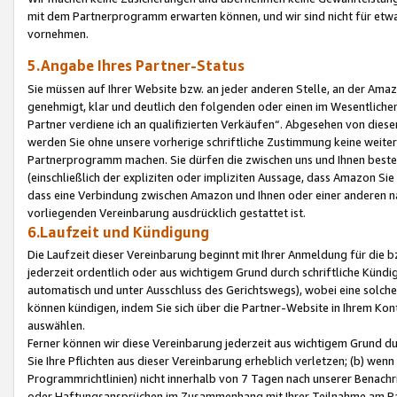
mit dem Partnerprogramm erwarten können, und wir sind nicht für etwa
vornehmen.
5.Angabe Ihres Partner-Status
Sie müssen auf Ihrer Website bzw. an jeder anderen Stelle, an der Am
genehmigt, klar und deutlich den folgenden oder einen im Wesentlichen
Partner verdiene ich an qualifizierten Verkäufen“. Abgesehen von die
werden Sie ohne unsere vorherige schriftliche Zustimmung keine weite
Partnerprogramm machen. Sie dürfen die zwischen uns und Ihnen best
(einschließlich der expliziten oder impliziten Aussage, dass Amazon Si
dass eine Verbindung zwischen Amazon und Ihnen oder einer anderen natü
vorliegenden Vereinbarung ausdrücklich gestattet ist.
6.Laufzeit und Kündigung
Die Laufzeit dieser Vereinbarung beginnt mit Ihrer Anmeldung für die 
jederzeit ordentlich oder aus wichtigem Grund durch schriftliche Kündi
automatisch und unter Ausschluss des Gerichtswegs), wobei eine solch
können kündigen, indem Sie sich über die Partner-Website in Ihrem Ko
auswählen.
Ferner können wir diese Vereinbarung jederzeit aus wichtigem Grund dur
Sie Ihre Pflichten aus dieser Vereinbarung erheblich verletzen; (b) wen
Programmrichtlinien) nicht innerhalb von 7 Tagen nach unserer Benachr
oder Haftungsansprüchen im Zusammenhang mit Ihrer Teilnahme am Pa