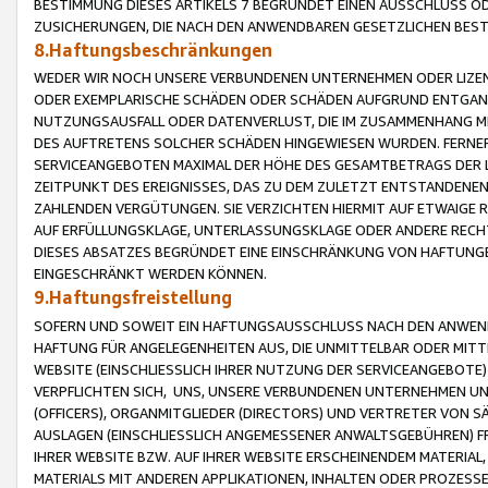
BESTIMMUNG DIESES ARTIKELS 7 BEGRÜNDET EINEN AUSSCHLUSS 
ZUSICHERUNGEN, DIE NACH DEN ANWENDBAREN GESETZLICHEN BE
8.Haftungsbeschränkungen
WEDER WIR NOCH UNSERE VERBUNDENEN UNTERNEHMEN ODER LIZEN
ODER EXEMPLARISCHE SCHÄDEN ODER SCHÄDEN AUFGRUND ENTGANG
NUTZUNGSAUSFALL ODER DATENVERLUST, DIE IM ZUSAMMENHANG MI
DES AUFTRETENS SOLCHER SCHÄDEN HINGEWIESEN WURDEN. FERN
SERVICEANGEBOTEN MAXIMAL DER HÖHE DES GESAMTBETRAGS DER 
ZEITPUNKT DES EREIGNISSES, DAS ZU DEM ZULETZT ENTSTANDENE
ZAHLENDEN VERGÜTUNGEN. SIE VERZICHTEN HIERMIT AUF ETWAIGE 
AUF ERFÜLLUNGSKLAGE, UNTERLASSUNGSKLAGE ODER ANDERE RECHT
DIESES ABSATZES BEGRÜNDET EINE EINSCHRÄNKUNG VON HAFTUNG
EINGESCHRÄNKT WERDEN KÖNNEN.
9.Haftungsfreistellung
SOFERN UND SOWEIT EIN HAFTUNGSAUSSCHLUSS NACH DEN ANWENDB
HAFTUNG FÜR ANGELEGENHEITEN AUS, DIE UNMITTELBAR ODER MITT
WEBSITE (EINSCHLIESSLICH IHRER NUTZUNG DER SERVICEANGEBOTE)
VERPFLICHTEN SICH, UNS, UNSERE VERBUNDENEN UNTERNEHMEN UN
(OFFICERS), ORGANMITGLIEDER (DIRECTORS) UND VERTRETER VON 
AUSLAGEN (EINSCHLIESSLICH ANGEMESSENER ANWALTSGEBÜHREN) FR
IHRER WEBSITE BZW. AUF IHRER WEBSITE ERSCHEINENDEM MATERIAL
MATERIALS MIT ANDEREN APPLIKATIONEN, INHALTEN ODER PROZESSE