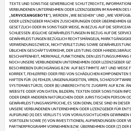
TEXTE UND SONSTIGE GEWERBLICHE SCHUTZRECHTE, INFORMATIONE
VERBUNDENEN UNTERNEHMEN ODER LIZENZGEBERN IM RAHMEN DES
„
SERVICEANGEBOTE
“), WERDEN „WIE BESEHEN“ UND „WIE VERFÜ
ODER LIZENZGEBER MACHEN ZUSICHERUNGEN ODER ÜBERNEHMEN GEW
GESETZLICH ODER IN SONSTIGER WEISE, IN BEZUG AUF DIE SERVI
SCHLIESSEN JEGLICHE GEWÄHRLEISTUNGEN IN BEZUG AUF DIE SERVI
GEWÄHRLEISTUNGEN BEZÜGLICH RECHTSMÄNGELN, MARKTGÄNGIGKEIT
VERWENDUNGSZWECK, NICHTVERLETZUNG SOWIE GEWÄHRLEISTUNGEN 
ÜBLICHEN GESCHÄFTSVERKEHR, DER LEISTUNG ODER HANDELSBRÄUCH
BESCHAFFENHEIT, MERKMALE, FUNKTIONEN, DEN LEISTUNGSUMFANG 
NOCH UNSERE VERBUNDENEN UNTERNEHMEN ODER LIZENZGEBER GEWÄ
BESCHRIEBEN DURCHGÄNGIG BZW. AUF BESTIMMTE ART UND WEISE
KORREKT, FEHLERFREI ODER FREI VON SCHÄDLICHEN KOMPONENTEN
HAFTEN FÜR: (A) FEHLER, UNGENAUIGKEITEN, VIREN, SCHADSOFTW
SYSTEMABSTÜRZE; ODER (B) UNBERECHTIGTE ZUGRIFFE AUF BZW. 
WEBSITE ODER VON DATEN, BILDERN, TEXTEN ODER SONSTIGEN INF
ODER EINER ANDEREN NATÜRLICHEN ODER JURISTISCHEN PERSON OD
GEWÄHRLEISTUNGSANSPRÜCHE, ES SEIN DENN, DIESE SIND IN DIES
UNSERE VERBUNDENEN UNTERNEHMEN ODER LIZENZGEBER FÜR EN
AUFGRUND (X) DES VERLUSTS VON VORAUSSICHTLICHEN GEWINNEN
VORTEILEN SOWIE (Y) VON INVESTITIONEN, AUFWENDUNGEN ODER VE
PARTNERPROGRAMM VORNEHMEN BZW. ÜBERNEHMEN ODER (Z) DER 