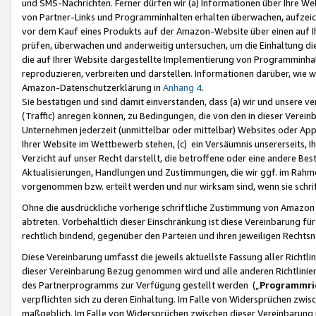
und SMS-Nachrichten. Ferner dürfen wir (a) Informationen über Ihre We
von Partner-Links und Programminhalten erhalten überwachen, aufzei
vor dem Kauf eines Produkts auf der Amazon-Website über einen auf Ih
prüfen, überwachen und anderweitig untersuchen, um die Einhaltung dies
die auf Ihrer Website dargestellte Implementierung von Programminhalt
reproduzieren, verbreiten und darstellen. Informationen darüber, wie w
Amazon-Datenschutzerklärung in
Anhang 4
.
Sie bestätigen und sind damit einverstanden, dass (a) wir und unsere 
(Traffic) anregen können, zu Bedingungen, die von den in dieser Vere
Unternehmen jederzeit (unmittelbar oder mittelbar) Websites oder Appl
Ihrer Website im Wettbewerb stehen, (c) ein Versäumnis unsererseits, I
Verzicht auf unser Recht darstellt, die betroffene oder eine andere B
Aktualisierungen, Handlungen und Zustimmungen, die wir ggf. im Rahme
vorgenommen bzw. erteilt werden und nur wirksam sind, wenn sie schri
Ohne die ausdrückliche vorherige schriftliche Zustimmung von Amazon
abtreten. Vorbehaltlich dieser Einschränkung ist diese Vereinbarung f
rechtlich bindend, gegenüber den Parteien und ihren jeweiligen Rech
Diese Vereinbarung umfasst die jeweils aktuellste Fassung aller Richtli
dieser Vereinbarung Bezug genommen wird und alle anderen Richtlinie
des Partnerprogramms zur Verfügung gestellt werden („
Programmric
verpflichten sich zu deren Einhaltung. Im Falle von Widersprüchen zwi
maßgeblich. Im Falle von Widersprüchen zwischen dieser Vereinbarun