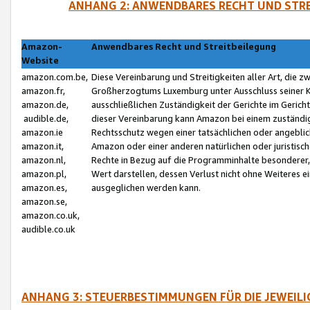
ANHANG 2: ANWENDBARES RECHT UND STRE
Amazon-
Anwendbares Recht und Streitbeilegung
Website
amazon.com.be,
Diese Vereinbarung und Streitigkeiten aller Art, die 
amazon.fr,
Großherzogtums Luxemburg unter Ausschluss seiner Kol
amazon.de,
ausschließlichen Zuständigkeit der Gerichte im Geri
audible.de,
dieser Vereinbarung kann Amazon bei einem zuständig
amazon.ie
Rechtsschutz wegen einer tatsächlichen oder angebli
amazon.it,
Amazon oder einer anderen natürlichen oder juristisc
amazon.nl,
Rechte in Bezug auf die Programminhalte besonderer,
amazon.pl,
Wert darstellen, dessen Verlust nicht ohne Weiteres e
amazon.es,
ausgeglichen werden kann.
amazon.se,
amazon.co.uk,
audible.co.uk
ANHANG 3: STEUERBESTIMMUNGEN FÜR DIE JEWEIL