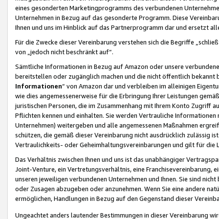
eines gesonderten Marketingprogramms des verbundenen Unternehmens
Unternehmen in Bezug auf das gesonderte Programm. Diese Vereinbarung
Ihnen und uns im Hinblick auf das Partnerprogramm dar und ersetzt al
Für die Zwecke dieser Vereinbarung verstehen sich die Begriffe „schließ
von „jedoch nicht beschränkt auf“.
Sämtliche Informationen in Bezug auf Amazon oder unsere verbunde
bereitstellen oder zugänglich machen und die nicht öffentlich bekannt bz
Informationen
“ von Amazon dar und verbleiben im alleinigen Eigent
wie dies angemessenerweise für die Erbringung Ihrer Leistungen gemäß d
juristischen Personen, die im Zusammenhang mit Ihrem Konto Zugriff au
Pflichten kennen und einhalten. Sie werden Vertrauliche Informationen 
Unternehmen) weitergeben und alle angemessenen Maßnahmen ergreifen
schützen, die gemäß dieser Vereinbarung nicht ausdrücklich zulässig is
Vertraulichkeits- oder Geheimhaltungsvereinbarungen und gilt für die
Das Verhältnis zwischen Ihnen und uns ist das unabhängiger Vertragspa
Joint-Venture, ein Vertretungsverhältnis, eine Franchisevereinbarung, 
unseren jeweiligen verbundenen Unternehmen und Ihnen. Sie sind ni
oder Zusagen abzugeben oder anzunehmen. Wenn Sie eine andere natürli
ermöglichen, Handlungen in Bezug auf den Gegenstand dieser Vereinbar
Ungeachtet anders lautender Bestimmungen in dieser Vereinbarung wird