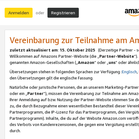
Anmelden
Registrieren
oder
Vereinbarung zur Teilnahme am 
zuletzt aktualisiert am
:
15. Oktober 2025
(Derzeitige Partner - 
Willkommen auf Amazons Partner-Website (die „
Partner-Website
“)
genannten Amazon-Gesellschaften („
Amazon
“ oder „
uns
“ oder ähnli
Übersetzungen stehen in folgenden Sprachen zur Verfügung :
Englisch
,
den Übersetzungen gilt die englische Fassung.
Natürliche oder juristische Personen, die an unserem Marketing-Partn
oder ein „
Partner
“), müssen die Vereinbarung zur Teilnahme am Ama
Ihrer Anmeldung auf bzw. Nutzung der Partner-Website stimmen Sie die
zu, die durch Bezugnahme einen wesentlichen Bestandteil dieser Verei
Partnerprogramm, die IP-Lizenz für das Partnerprogramm, den Vergütu
Partnerprogramm). Inhalte, die du auf der Website Amazon.com veröffe
des Verbots von Kundenrezensionen, die gegen eine Vergütung erstellt, 
durch.