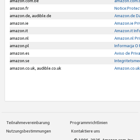
amazon.com.be
amazon.com.b
amazon.fr
Notice:Protec
amazon.de, audible.de
Amazon.de Da
amazon.ie
Amazon.ie Pri
amazon.it
Amazon.it Inf
amazon.nl
Amazon.nl Pri
amazon.pl
Informacja O
amazon.es
Aviso de Priv
amazon.se
Integritetsm
amazon.co.uk, audible.co.uk
Amazon.co.uk 
Teilnahmevereinbarung
Programmrichtlinien
Nutzungsbestimmungen
Kontaktiere uns