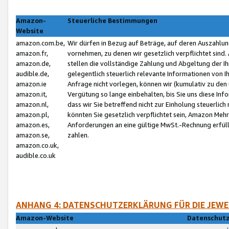
Amazon-
Steuerliche Bestimmungen
Website
amazon.com.be,
Wir dürfen in Bezug auf Beträge, auf deren Auszahlun
amazon.fr,
vornehmen, zu denen wir gesetzlich verpflichtet sind
amazon.de,
stellen die vollständige Zahlung und Abgeltung der 
audible.de,
gelegentlich steuerlich relevante Informationen von I
amazon.ie
Anfrage nicht vorlegen, können wir (kumulativ zu de
amazon.it,
Vergütung so lange einbehalten, bis Sie uns diese Inf
amazon.nl,
dass wir Sie betreffend nicht zur Einholung steuerlich 
amazon.pl,
könnten Sie gesetzlich verpflichtet sein, Amazon Meh
amazon.es,
Anforderungen an eine gültige MwSt.-Rechnung erfüllt
amazon.se,
zahlen.
amazon.co.uk,
audible.co.uk
ANHANG 4: DATENSCHUTZERKLÄRUNG FÜR DIE JEWE
Amazon-Website
Datenschutz