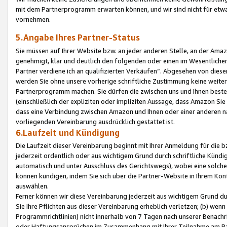
mit dem Partnerprogramm erwarten können, und wir sind nicht für etwa
vornehmen.
5.Angabe Ihres Partner-Status
Sie müssen auf Ihrer Website bzw. an jeder anderen Stelle, an der Am
genehmigt, klar und deutlich den folgenden oder einen im Wesentlichen
Partner verdiene ich an qualifizierten Verkäufen“. Abgesehen von die
werden Sie ohne unsere vorherige schriftliche Zustimmung keine weite
Partnerprogramm machen. Sie dürfen die zwischen uns und Ihnen best
(einschließlich der expliziten oder impliziten Aussage, dass Amazon Si
dass eine Verbindung zwischen Amazon und Ihnen oder einer anderen natü
vorliegenden Vereinbarung ausdrücklich gestattet ist.
6.Laufzeit und Kündigung
Die Laufzeit dieser Vereinbarung beginnt mit Ihrer Anmeldung für die 
jederzeit ordentlich oder aus wichtigem Grund durch schriftliche Kündi
automatisch und unter Ausschluss des Gerichtswegs), wobei eine solch
können kündigen, indem Sie sich über die Partner-Website in Ihrem Ko
auswählen.
Ferner können wir diese Vereinbarung jederzeit aus wichtigem Grund dur
Sie Ihre Pflichten aus dieser Vereinbarung erheblich verletzen; (b) wen
Programmrichtlinien) nicht innerhalb von 7 Tagen nach unserer Benachr
oder Haftungsansprüchen im Zusammenhang mit Ihrer Teilnahme am Pa