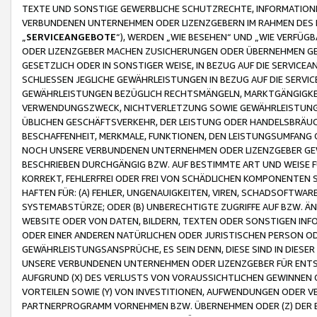
TEXTE UND SONSTIGE GEWERBLICHE SCHUTZRECHTE, INFORMATIONE
VERBUNDENEN UNTERNEHMEN ODER LIZENZGEBERN IM RAHMEN DES
„
SERVICEANGEBOTE
“), WERDEN „WIE BESEHEN“ UND „WIE VERFÜ
ODER LIZENZGEBER MACHEN ZUSICHERUNGEN ODER ÜBERNEHMEN GEW
GESETZLICH ODER IN SONSTIGER WEISE, IN BEZUG AUF DIE SERVI
SCHLIESSEN JEGLICHE GEWÄHRLEISTUNGEN IN BEZUG AUF DIE SERVI
GEWÄHRLEISTUNGEN BEZÜGLICH RECHTSMÄNGELN, MARKTGÄNGIGKEIT
VERWENDUNGSZWECK, NICHTVERLETZUNG SOWIE GEWÄHRLEISTUNGEN 
ÜBLICHEN GESCHÄFTSVERKEHR, DER LEISTUNG ODER HANDELSBRÄUCH
BESCHAFFENHEIT, MERKMALE, FUNKTIONEN, DEN LEISTUNGSUMFANG 
NOCH UNSERE VERBUNDENEN UNTERNEHMEN ODER LIZENZGEBER GEWÄ
BESCHRIEBEN DURCHGÄNGIG BZW. AUF BESTIMMTE ART UND WEISE
KORREKT, FEHLERFREI ODER FREI VON SCHÄDLICHEN KOMPONENTEN
HAFTEN FÜR: (A) FEHLER, UNGENAUIGKEITEN, VIREN, SCHADSOFTW
SYSTEMABSTÜRZE; ODER (B) UNBERECHTIGTE ZUGRIFFE AUF BZW. 
WEBSITE ODER VON DATEN, BILDERN, TEXTEN ODER SONSTIGEN INF
ODER EINER ANDEREN NATÜRLICHEN ODER JURISTISCHEN PERSON OD
GEWÄHRLEISTUNGSANSPRÜCHE, ES SEIN DENN, DIESE SIND IN DIES
UNSERE VERBUNDENEN UNTERNEHMEN ODER LIZENZGEBER FÜR EN
AUFGRUND (X) DES VERLUSTS VON VORAUSSICHTLICHEN GEWINNEN
VORTEILEN SOWIE (Y) VON INVESTITIONEN, AUFWENDUNGEN ODER VE
PARTNERPROGRAMM VORNEHMEN BZW. ÜBERNEHMEN ODER (Z) DER 