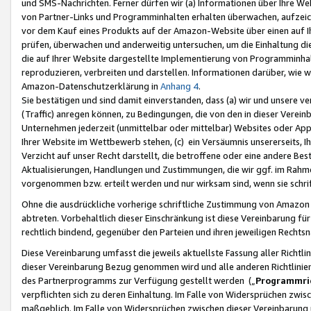
und SMS-Nachrichten. Ferner dürfen wir (a) Informationen über Ihre We
von Partner-Links und Programminhalten erhalten überwachen, aufzei
vor dem Kauf eines Produkts auf der Amazon-Website über einen auf Ih
prüfen, überwachen und anderweitig untersuchen, um die Einhaltung dies
die auf Ihrer Website dargestellte Implementierung von Programminhalt
reproduzieren, verbreiten und darstellen. Informationen darüber, wie w
Amazon-Datenschutzerklärung in
Anhang 4
.
Sie bestätigen und sind damit einverstanden, dass (a) wir und unsere 
(Traffic) anregen können, zu Bedingungen, die von den in dieser Vere
Unternehmen jederzeit (unmittelbar oder mittelbar) Websites oder Appl
Ihrer Website im Wettbewerb stehen, (c) ein Versäumnis unsererseits, I
Verzicht auf unser Recht darstellt, die betroffene oder eine andere B
Aktualisierungen, Handlungen und Zustimmungen, die wir ggf. im Rahme
vorgenommen bzw. erteilt werden und nur wirksam sind, wenn sie schri
Ohne die ausdrückliche vorherige schriftliche Zustimmung von Amazon
abtreten. Vorbehaltlich dieser Einschränkung ist diese Vereinbarung f
rechtlich bindend, gegenüber den Parteien und ihren jeweiligen Rech
Diese Vereinbarung umfasst die jeweils aktuellste Fassung aller Richtli
dieser Vereinbarung Bezug genommen wird und alle anderen Richtlinie
des Partnerprogramms zur Verfügung gestellt werden („
Programmric
verpflichten sich zu deren Einhaltung. Im Falle von Widersprüchen zwi
maßgeblich. Im Falle von Widersprüchen zwischen dieser Vereinbarun