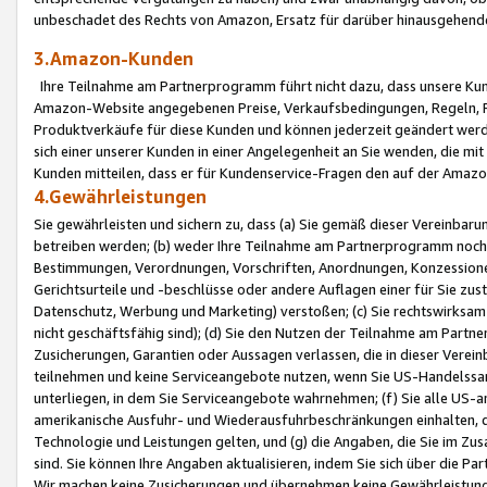
unbeschadet des Rechts von Amazon, Ersatz für darüber hinausgehen
3.Amazon-Kunden
Ihre Teilnahme am Partnerprogramm führt nicht dazu, dass unsere Kun
Amazon-Website angegebenen Preise, Verkaufsbedingungen, Regeln, Ri
Produktverkäufe für diese Kunden und können jederzeit geändert werde
sich einer unserer Kunden in einer Angelegenheit an Sie wenden, die 
Kunden mitteilen, dass er für Kundenservice-Fragen den auf der Ama
4.Gewährleistungen
Sie gewährleisten und sichern zu, dass (a) Sie gemäß dieser Vereinba
betreiben werden; (b) weder Ihre Teilnahme am Partnerprogramm noch d
Bestimmungen, Verordnungen, Vorschriften, Anordnungen, Konzessionen,
Gerichtsurteile und -beschlüsse oder andere Auflagen einer für Sie zu
Datenschutz, Werbung und Marketing) verstoßen; (c) Sie rechtswirksam 
nicht geschäftsfähig sind); (d) Sie den Nutzen der Teilnahme am Partne
Zusicherungen, Garantien oder Aussagen verlassen, die in dieser Verein
teilnehmen und keine Serviceangebote nutzen, wenn Sie US-Handelssa
unterliegen, in dem Sie Serviceangebote wahrnehmen; (f) Sie alle US
amerikanische Ausfuhr- und Wiederausfuhrbeschränkungen einhalten, 
Technologie und Leistungen gelten, und (g) die Angaben, die Sie im 
sind. Sie können Ihre Angaben aktualisieren, indem Sie sich über die 
Wir machen keine Zusicherungen und übernehmen keine Gewährleistun