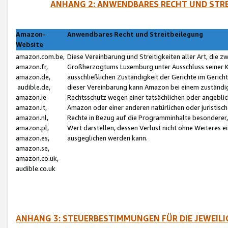
ANHANG 2: ANWENDBARES RECHT UND STRE
Amazon-
Anwendbares Recht und Streitbeilegung
Website
amazon.com.be,
Diese Vereinbarung und Streitigkeiten aller Art, die 
amazon.fr,
Großherzogtums Luxemburg unter Ausschluss seiner Kol
amazon.de,
ausschließlichen Zuständigkeit der Gerichte im Geri
audible.de,
dieser Vereinbarung kann Amazon bei einem zuständig
amazon.ie
Rechtsschutz wegen einer tatsächlichen oder angebli
amazon.it,
Amazon oder einer anderen natürlichen oder juristisc
amazon.nl,
Rechte in Bezug auf die Programminhalte besonderer,
amazon.pl,
Wert darstellen, dessen Verlust nicht ohne Weiteres e
amazon.es,
ausgeglichen werden kann.
amazon.se,
amazon.co.uk,
audible.co.uk
ANHANG 3: STEUERBESTIMMUNGEN FÜR DIE JEWEIL