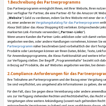
1.Beschreibung des Partnerprogramms
Das Partnerprogramm ermöglicht Ihnen, mit Ihrer Website, Ihren nutzer
(nur verfügbar für Partner, die eine Partner-ID für die Amazon UK We
„
Website
“) Geld zu verdienen, indem Sie Ihre Website mit einer der in
ist, einer anderen im
Vergütungskatalog für das Partnerprogramm
enth
Alexa Skill (über das Alexa Shopping Kit) verlinken. Entsprechende Lin
markierten Link-Formate verwenden („
Partner-Links
“).
Wenn unsere Kunden die Partner-Links anklicken oder sich damit verbi
angeboten werden, oder andere Handlungen vornehmen, können Sie eine
Partnerprogramm
näher beschrieben (und vorbehaltlich der dort festg
Produkte oder Leistungen können wir Ihnen Daten, Bilder, Texte, Linkfo
für Anwendungsprogramme, die Alexa-Funktionalität und weitere Inf
zur Verfügung stellen. Der Begriff „Programminhalte“ bezieht sich dabe
in Bezug auf Produkte, die auf Websites angeboten werden, bei denen 
2.Compliance-Anforderungen für das Partnerprog
Ihre Teilnahme am Partnerprogramm und der Bezug einer Vergütung setz
Sie sind verpflichtet, uns umgehend alle Informationen zu geben, die w
Für den Fall, dass Sie gegen diese Vereinbarung oder andere anwendba
uns zur Verfügung stehenden Rechten und Rechtsbehelfen, das Recht vo
Vergütungen ohne weitere Ankündigung (soweit nach geltendem Recht z
entsprechende Vergütungen zu haben) und zwar unabhängig davon, ob 