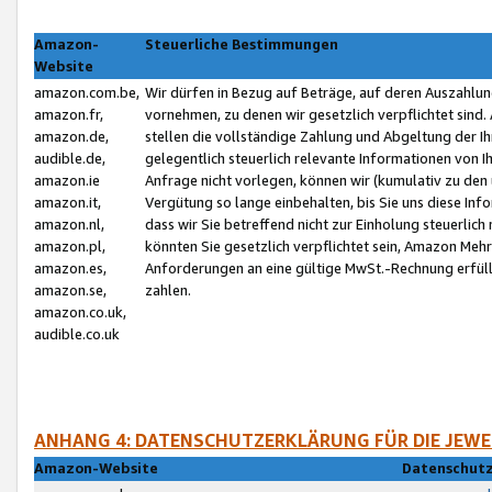
Amazon-
Steuerliche Bestimmungen
Website
amazon.com.be,
Wir dürfen in Bezug auf Beträge, auf deren Auszahlun
amazon.fr,
vornehmen, zu denen wir gesetzlich verpflichtet sind
amazon.de,
stellen die vollständige Zahlung und Abgeltung der 
audible.de,
gelegentlich steuerlich relevante Informationen von I
amazon.ie
Anfrage nicht vorlegen, können wir (kumulativ zu de
amazon.it,
Vergütung so lange einbehalten, bis Sie uns diese Inf
amazon.nl,
dass wir Sie betreffend nicht zur Einholung steuerlich 
amazon.pl,
könnten Sie gesetzlich verpflichtet sein, Amazon Meh
amazon.es,
Anforderungen an eine gültige MwSt.-Rechnung erfüllt
amazon.se,
zahlen.
amazon.co.uk,
audible.co.uk
ANHANG 4: DATENSCHUTZERKLÄRUNG FÜR DIE JEWE
Amazon-Website
Datenschutz