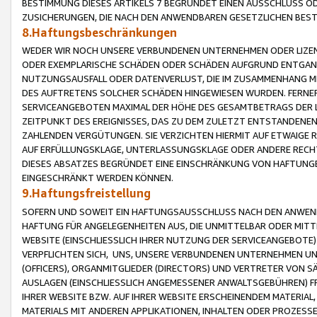
BESTIMMUNG DIESES ARTIKELS 7 BEGRÜNDET EINEN AUSSCHLUSS 
ZUSICHERUNGEN, DIE NACH DEN ANWENDBAREN GESETZLICHEN BE
8.Haftungsbeschränkungen
WEDER WIR NOCH UNSERE VERBUNDENEN UNTERNEHMEN ODER LIZEN
ODER EXEMPLARISCHE SCHÄDEN ODER SCHÄDEN AUFGRUND ENTGANG
NUTZUNGSAUSFALL ODER DATENVERLUST, DIE IM ZUSAMMENHANG MI
DES AUFTRETENS SOLCHER SCHÄDEN HINGEWIESEN WURDEN. FERN
SERVICEANGEBOTEN MAXIMAL DER HÖHE DES GESAMTBETRAGS DER 
ZEITPUNKT DES EREIGNISSES, DAS ZU DEM ZULETZT ENTSTANDENE
ZAHLENDEN VERGÜTUNGEN. SIE VERZICHTEN HIERMIT AUF ETWAIGE 
AUF ERFÜLLUNGSKLAGE, UNTERLASSUNGSKLAGE ODER ANDERE RECHT
DIESES ABSATZES BEGRÜNDET EINE EINSCHRÄNKUNG VON HAFTUNG
EINGESCHRÄNKT WERDEN KÖNNEN.
9.Haftungsfreistellung
SOFERN UND SOWEIT EIN HAFTUNGSAUSSCHLUSS NACH DEN ANWENDB
HAFTUNG FÜR ANGELEGENHEITEN AUS, DIE UNMITTELBAR ODER MITT
WEBSITE (EINSCHLIESSLICH IHRER NUTZUNG DER SERVICEANGEBOTE)
VERPFLICHTEN SICH, UNS, UNSERE VERBUNDENEN UNTERNEHMEN UN
(OFFICERS), ORGANMITGLIEDER (DIRECTORS) UND VERTRETER VON 
AUSLAGEN (EINSCHLIESSLICH ANGEMESSENER ANWALTSGEBÜHREN) FR
IHRER WEBSITE BZW. AUF IHRER WEBSITE ERSCHEINENDEM MATERIAL
MATERIALS MIT ANDEREN APPLIKATIONEN, INHALTEN ODER PROZESSE