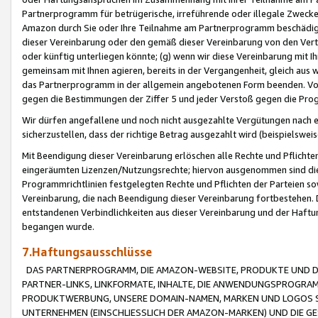
Partnerprogramm für betrügerische, irreführende oder illegale Zwecke
Amazon durch Sie oder Ihre Teilnahme am Partnerprogramm beschädig
dieser Vereinbarung oder den gemäß dieser Vereinbarung von den Vertr
oder künftig unterliegen könnte; (g) wenn wir diese Vereinbarung mit I
gemeinsam mit Ihnen agieren, bereits in der Vergangenheit, gleich aus
das Partnerprogramm in der allgemein angebotenen Form beenden. Vors
gegen die Bestimmungen der Ziffer 5 und jeder Verstoß gegen die Prog
Wir dürfen angefallene und noch nicht ausgezahlte Vergütungen nach 
sicherzustellen, dass der richtige Betrag ausgezahlt wird (beispielsw
Mit Beendigung dieser Vereinbarung erlöschen alle Rechte und Pflichte
eingeräumten Lizenzen/Nutzungsrechte; hiervon ausgenommen sind die in 
Programmrichtlinien festgelegten Rechte und Pflichten der Parteien sow
Vereinbarung, die nach Beendigung dieser Vereinbarung fortbestehen. D
entstandenen Verbindlichkeiten aus dieser Vereinbarung und der Haft
begangen wurde.
7.Haftungsausschlüsse
DAS PARTNERPROGRAMM, DIE AMAZON-WEBSITE, PRODUKTE UND DI
PARTNER-LINKS, LINKFORMATE, INHALTE, DIE ANWENDUNGSPROGR
PRODUKTWERBUNG, UNSERE DOMAIN-NAMEN, MARKEN UND LOGOS S
UNTERNEHMEN (EINSCHLIESSLICH DER AMAZON-MARKEN) UND DIE GE