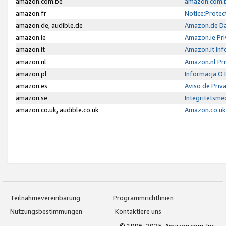
amazon.com.be
amazon.com.b
amazon.fr
Notice:Protec
amazon.de, audible.de
Amazon.de Da
amazon.ie
Amazon.ie Pri
amazon.it
Amazon.it Inf
amazon.nl
Amazon.nl Pri
amazon.pl
Informacja O
amazon.es
Aviso de Priv
amazon.se
Integritetsm
amazon.co.uk, audible.co.uk
Amazon.co.uk 
Teilnahmevereinbarung
Programmrichtlinien
Nutzungsbestimmungen
Kontaktiere uns