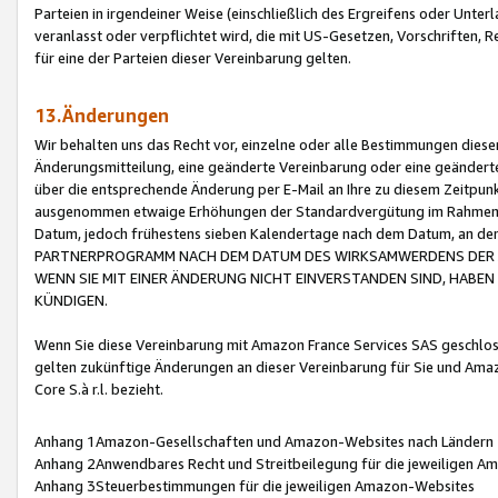
Parteien in irgendeiner Weise (einschließlich des Ergreifens oder Unt
veranlasst oder verpflichtet wird, die mit US-Gesetzen, Vorschriften,
für eine der Parteien dieser Vereinbarung gelten.
13.Änderungen
Wir behalten uns das Recht vor, einzelne oder alle Bestimmungen diese
Änderungsmitteilung, eine geänderte Vereinbarung oder eine geänderte 
über die entsprechende Änderung per E-Mail an Ihre zu diesem Zeitpun
ausgenommen etwaige Erhöhungen der Standardvergütung im Rahmen
Datum, jedoch frühestens sieben Kalendertage nach dem Datum, an de
PARTNERPROGRAMM NACH DEM DATUM DES WIRKSAMWERDENS DER Ä
WENN SIE MIT EINER ÄNDERUNG NICHT EINVERSTANDEN SIND, HABEN S
KÜNDIGEN.
Wenn Sie diese Vereinbarung mit Amazon France Services SAS geschlo
gelten zukünftige Änderungen an dieser Vereinbarung für Sie und Ama
Core S.à r.l. bezieht.
Anhang 1Amazon-Gesellschaften und Amazon-Websites nach Ländern
Anhang 2Anwendbares Recht und Streitbeilegung für die jeweiligen 
Anhang 3Steuerbestimmungen für die jeweiligen Amazon-Websites