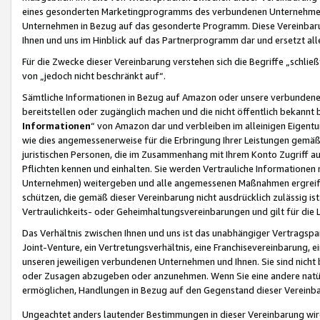
eines gesonderten Marketingprogramms des verbundenen Unternehmens
Unternehmen in Bezug auf das gesonderte Programm. Diese Vereinbarung
Ihnen und uns im Hinblick auf das Partnerprogramm dar und ersetzt al
Für die Zwecke dieser Vereinbarung verstehen sich die Begriffe „schließ
von „jedoch nicht beschränkt auf“.
Sämtliche Informationen in Bezug auf Amazon oder unsere verbunde
bereitstellen oder zugänglich machen und die nicht öffentlich bekannt bz
Informationen
“ von Amazon dar und verbleiben im alleinigen Eigent
wie dies angemessenerweise für die Erbringung Ihrer Leistungen gemäß d
juristischen Personen, die im Zusammenhang mit Ihrem Konto Zugriff au
Pflichten kennen und einhalten. Sie werden Vertrauliche Informationen 
Unternehmen) weitergeben und alle angemessenen Maßnahmen ergreifen
schützen, die gemäß dieser Vereinbarung nicht ausdrücklich zulässig is
Vertraulichkeits- oder Geheimhaltungsvereinbarungen und gilt für die
Das Verhältnis zwischen Ihnen und uns ist das unabhängiger Vertragspa
Joint-Venture, ein Vertretungsverhältnis, eine Franchisevereinbarung, 
unseren jeweiligen verbundenen Unternehmen und Ihnen. Sie sind ni
oder Zusagen abzugeben oder anzunehmen. Wenn Sie eine andere natürli
ermöglichen, Handlungen in Bezug auf den Gegenstand dieser Vereinbar
Ungeachtet anders lautender Bestimmungen in dieser Vereinbarung wird