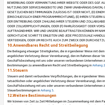
BEWERBUNG ODER VERMARKTUNG IHRER WEBSITE ODER DES GGF. AUF 
NUTZUNG DER SERVICEANGEBOTE UND ZWAR UNABHÄNGIG DAVON, O
GESETZLICHEN BESTIMMUNGEN ZULÄSSIG IST ODER NICHT, (D) EINE
(EINSCHLIESSLICH EINER PROGRAMMRICHTLINIE), (E) IHREN STEUER
DER EINTREIBUNG ODER ZAHLUNG IHRER STEUERN UND ZOLLABGAB
ODER ZOLLVERPFLICHTUNGEN, ODER (F) FAHRLÄSSIGKEIT ODER VORS
AUFTRAGNEHMER. WIR UND UNSERE BEAUFTRAGTEN KÖNNEN IM NAME
GERICHTLICHE SCHRITTE EINLEITEN UND JEDE PROZESSUALE HAND
VERTEIDIGEN, ODER UM RECHTE AUCH ZUM ZWECK DER DURCHSETZU
10.Anwendbares Recht und Streitbeilegung
Die Beilegung etwaiger Streitigkeiten, die in irgendeiner Weise mit de
angeblichen Verletzung dieser Vereinbarung), den im Rahmen dieser Ve
Geschäftsbeziehung mit uns oder unseren verbundenen Unternehmen zu
Bestimmungen zu anwendbarem Recht und Streitbeilegung in
Anhang 
11.Steuern
Steuern und damit verbundene Verpflichtungen, die in irgendeiner Wei
tatsächlichen oder angeblichen Verletzung dieser Vereinbarung), den 
Geschäftsbeziehung mit uns oder unseren verbundenen Unternehmen z
Steuerbestimmungen in
Anhang 3
.
12.Weitere Bestimmungen
Wir können von Zeit zu Zeit Mitteilungen im Zusammenhang mit dem Par