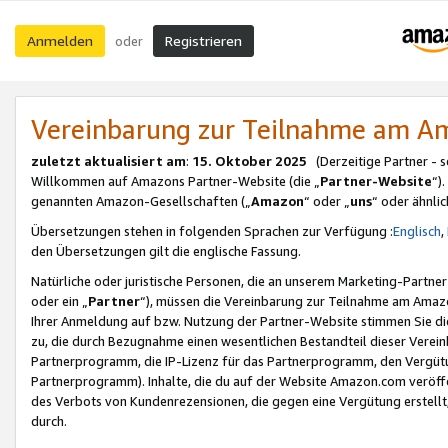
Anmelden
Registrieren
oder
Vereinbarung zur Teilnahme am 
zuletzt aktualisiert am
:
15. Oktober 2025
(Derzeitige Partner - 
Willkommen auf Amazons Partner-Website (die „
Partner-Website
“)
genannten Amazon-Gesellschaften („
Amazon
“ oder „
uns
“ oder ähnli
Übersetzungen stehen in folgenden Sprachen zur Verfügung :
Englisch
,
den Übersetzungen gilt die englische Fassung.
Natürliche oder juristische Personen, die an unserem Marketing-Partn
oder ein „
Partner
“), müssen die Vereinbarung zur Teilnahme am Ama
Ihrer Anmeldung auf bzw. Nutzung der Partner-Website stimmen Sie die
zu, die durch Bezugnahme einen wesentlichen Bestandteil dieser Verei
Partnerprogramm, die IP-Lizenz für das Partnerprogramm, den Vergütu
Partnerprogramm). Inhalte, die du auf der Website Amazon.com veröffe
des Verbots von Kundenrezensionen, die gegen eine Vergütung erstellt, 
durch.