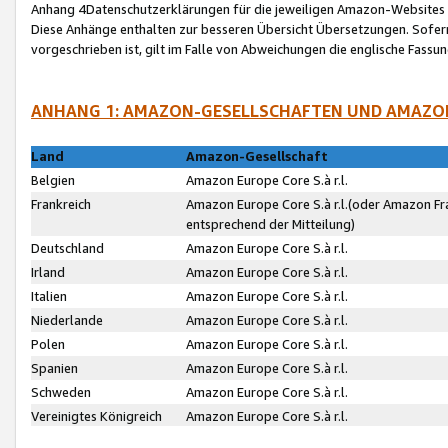
Anhang 4Datenschutzerklärungen für die jeweiligen Amazon-Websites
Diese Anhänge enthalten zur besseren Übersicht Übersetzungen. Sofe
vorgeschrieben ist, gilt im Falle von Abweichungen die englische Fass
ANHANG 1: AMAZON-GESELLSCHAFTEN UND AMAZO
Land
Amazon-Gesellschaft
Belgien
Amazon Europe Core S.à r.l.
Frankreich
Amazon Europe Core S.à r.l.(oder Amazon Fr
entsprechend der Mitteilung)
Deutschland
Amazon Europe Core S.à r.l.
Irland
Amazon Europe Core S.à r.l.
Italien
Amazon Europe Core S.à r.l.
Niederlande
Amazon Europe Core S.à r.l.
Polen
Amazon Europe Core S.à r.l.
Spanien
Amazon Europe Core S.à r.l.
Schweden
Amazon Europe Core S.à r.l.
Vereinigtes Königreich
Amazon Europe Core S.à r.l.