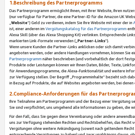
1.Beschreibung des Partnerprogramms
Das Partnerprogramm ermöglicht Ihnen, mit Ihrer Website, Ihren nutzer
(nur verfügbar für Partner, die eine Partner-ID für die Amazon UK We
„
Website
“) Geld zu verdienen, indem Sie Ihre Website mit einer der in
ist, einer anderen im
Vergütungskatalog für das Partnerprogramm
enth
Alexa Skill (über das Alexa Shopping Kit) verlinken. Entsprechende Lin
markierten Link-Formate verwenden („
Partner-Links
“).
Wenn unsere Kunden die Partner-Links anklicken oder sich damit verbi
angeboten werden, oder andere Handlungen vornehmen, können Sie eine
Partnerprogramm
näher beschrieben (und vorbehaltlich der dort festg
Produkte oder Leistungen können wir Ihnen Daten, Bilder, Texte, Linkfo
für Anwendungsprogramme, die Alexa-Funktionalität und weitere Inf
zur Verfügung stellen. Der Begriff „Programminhalte“ bezieht sich dabe
in Bezug auf Produkte, die auf Websites angeboten werden, bei denen 
2.Compliance-Anforderungen für das Partnerprog
Ihre Teilnahme am Partnerprogramm und der Bezug einer Vergütung setz
Sie sind verpflichtet, uns umgehend alle Informationen zu geben, die w
Für den Fall, dass Sie gegen diese Vereinbarung oder andere anwendba
uns zur Verfügung stehenden Rechten und Rechtsbehelfen, das Recht vo
Vergütungen ohne weitere Ankündigung (soweit nach geltendem Recht z
entsprechende Vergütungen zu haben) und zwar unabhängig davon, ob 