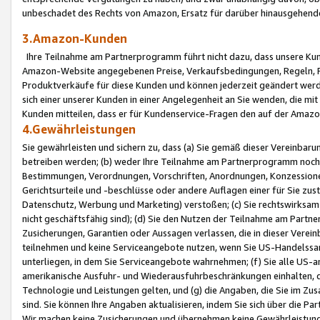
unbeschadet des Rechts von Amazon, Ersatz für darüber hinausgehen
3.Amazon-Kunden
Ihre Teilnahme am Partnerprogramm führt nicht dazu, dass unsere Kun
Amazon-Website angegebenen Preise, Verkaufsbedingungen, Regeln, Ri
Produktverkäufe für diese Kunden und können jederzeit geändert werde
sich einer unserer Kunden in einer Angelegenheit an Sie wenden, die 
Kunden mitteilen, dass er für Kundenservice-Fragen den auf der Ama
4.Gewährleistungen
Sie gewährleisten und sichern zu, dass (a) Sie gemäß dieser Vereinba
betreiben werden; (b) weder Ihre Teilnahme am Partnerprogramm noch d
Bestimmungen, Verordnungen, Vorschriften, Anordnungen, Konzessionen,
Gerichtsurteile und -beschlüsse oder andere Auflagen einer für Sie zu
Datenschutz, Werbung und Marketing) verstoßen; (c) Sie rechtswirksam 
nicht geschäftsfähig sind); (d) Sie den Nutzen der Teilnahme am Partne
Zusicherungen, Garantien oder Aussagen verlassen, die in dieser Verein
teilnehmen und keine Serviceangebote nutzen, wenn Sie US-Handelssa
unterliegen, in dem Sie Serviceangebote wahrnehmen; (f) Sie alle US
amerikanische Ausfuhr- und Wiederausfuhrbeschränkungen einhalten, 
Technologie und Leistungen gelten, und (g) die Angaben, die Sie im 
sind. Sie können Ihre Angaben aktualisieren, indem Sie sich über die 
Wir machen keine Zusicherungen und übernehmen keine Gewährleistun