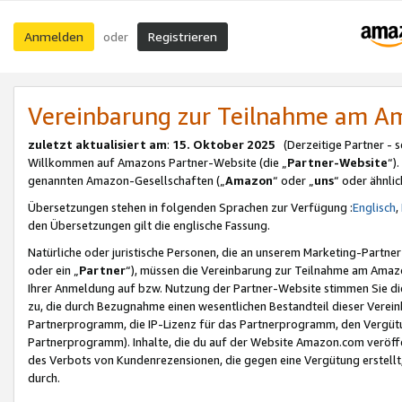
Anmelden
Registrieren
oder
Vereinbarung zur Teilnahme am 
zuletzt aktualisiert am
:
15. Oktober 2025
(Derzeitige Partner - 
Willkommen auf Amazons Partner-Website (die „
Partner-Website
“)
genannten Amazon-Gesellschaften („
Amazon
“ oder „
uns
“ oder ähnli
Übersetzungen stehen in folgenden Sprachen zur Verfügung :
Englisch
,
den Übersetzungen gilt die englische Fassung.
Natürliche oder juristische Personen, die an unserem Marketing-Partn
oder ein „
Partner
“), müssen die Vereinbarung zur Teilnahme am Ama
Ihrer Anmeldung auf bzw. Nutzung der Partner-Website stimmen Sie die
zu, die durch Bezugnahme einen wesentlichen Bestandteil dieser Verei
Partnerprogramm, die IP-Lizenz für das Partnerprogramm, den Vergütu
Partnerprogramm). Inhalte, die du auf der Website Amazon.com veröffe
des Verbots von Kundenrezensionen, die gegen eine Vergütung erstellt, 
durch.