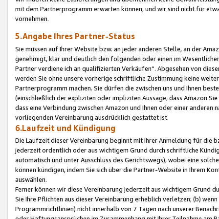
mit dem Partnerprogramm erwarten können, und wir sind nicht für etwa
vornehmen.
5.Angabe Ihres Partner-Status
Sie müssen auf Ihrer Website bzw. an jeder anderen Stelle, an der Am
genehmigt, klar und deutlich den folgenden oder einen im Wesentlichen
Partner verdiene ich an qualifizierten Verkäufen“. Abgesehen von die
werden Sie ohne unsere vorherige schriftliche Zustimmung keine weite
Partnerprogramm machen. Sie dürfen die zwischen uns und Ihnen best
(einschließlich der expliziten oder impliziten Aussage, dass Amazon Si
dass eine Verbindung zwischen Amazon und Ihnen oder einer anderen natü
vorliegenden Vereinbarung ausdrücklich gestattet ist.
6.Laufzeit und Kündigung
Die Laufzeit dieser Vereinbarung beginnt mit Ihrer Anmeldung für die 
jederzeit ordentlich oder aus wichtigem Grund durch schriftliche Kündi
automatisch und unter Ausschluss des Gerichtswegs), wobei eine solch
können kündigen, indem Sie sich über die Partner-Website in Ihrem Ko
auswählen.
Ferner können wir diese Vereinbarung jederzeit aus wichtigem Grund dur
Sie Ihre Pflichten aus dieser Vereinbarung erheblich verletzen; (b) wen
Programmrichtlinien) nicht innerhalb von 7 Tagen nach unserer Benachr
oder Haftungsansprüchen im Zusammenhang mit Ihrer Teilnahme am Pa