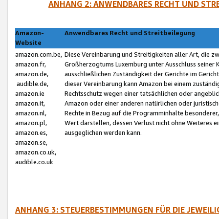
ANHANG 2: ANWENDBARES RECHT UND STRE
Amazon-
Anwendbares Recht und Streitbeilegung
Website
amazon.com.be,
Diese Vereinbarung und Streitigkeiten aller Art, die 
amazon.fr,
Großherzogtums Luxemburg unter Ausschluss seiner Kol
amazon.de,
ausschließlichen Zuständigkeit der Gerichte im Geri
audible.de,
dieser Vereinbarung kann Amazon bei einem zuständig
amazon.ie
Rechtsschutz wegen einer tatsächlichen oder angebli
amazon.it,
Amazon oder einer anderen natürlichen oder juristisc
amazon.nl,
Rechte in Bezug auf die Programminhalte besonderer,
amazon.pl,
Wert darstellen, dessen Verlust nicht ohne Weiteres e
amazon.es,
ausgeglichen werden kann.
amazon.se,
amazon.co.uk,
audible.co.uk
ANHANG 3: STEUERBESTIMMUNGEN FÜR DIE JEWEIL