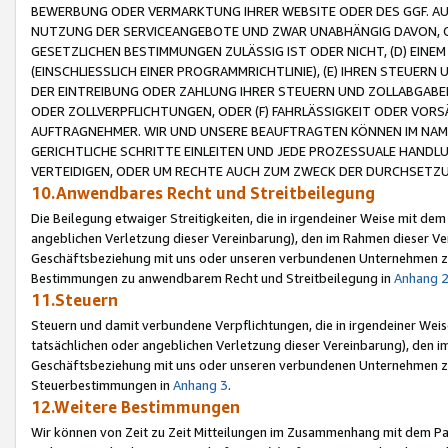
BEWERBUNG ODER VERMARKTUNG IHRER WEBSITE ODER DES GGF. AUF 
NUTZUNG DER SERVICEANGEBOTE UND ZWAR UNABHÄNGIG DAVON, O
GESETZLICHEN BESTIMMUNGEN ZULÄSSIG IST ODER NICHT, (D) EINE
(EINSCHLIESSLICH EINER PROGRAMMRICHTLINIE), (E) IHREN STEUER
DER EINTREIBUNG ODER ZAHLUNG IHRER STEUERN UND ZOLLABGAB
ODER ZOLLVERPFLICHTUNGEN, ODER (F) FAHRLÄSSIGKEIT ODER VORS
AUFTRAGNEHMER. WIR UND UNSERE BEAUFTRAGTEN KÖNNEN IM NAME
GERICHTLICHE SCHRITTE EINLEITEN UND JEDE PROZESSUALE HAND
VERTEIDIGEN, ODER UM RECHTE AUCH ZUM ZWECK DER DURCHSETZU
10.Anwendbares Recht und Streitbeilegung
Die Beilegung etwaiger Streitigkeiten, die in irgendeiner Weise mit de
angeblichen Verletzung dieser Vereinbarung), den im Rahmen dieser Ve
Geschäftsbeziehung mit uns oder unseren verbundenen Unternehmen zu
Bestimmungen zu anwendbarem Recht und Streitbeilegung in
Anhang 
11.Steuern
Steuern und damit verbundene Verpflichtungen, die in irgendeiner Wei
tatsächlichen oder angeblichen Verletzung dieser Vereinbarung), den 
Geschäftsbeziehung mit uns oder unseren verbundenen Unternehmen z
Steuerbestimmungen in
Anhang 3
.
12.Weitere Bestimmungen
Wir können von Zeit zu Zeit Mitteilungen im Zusammenhang mit dem Par