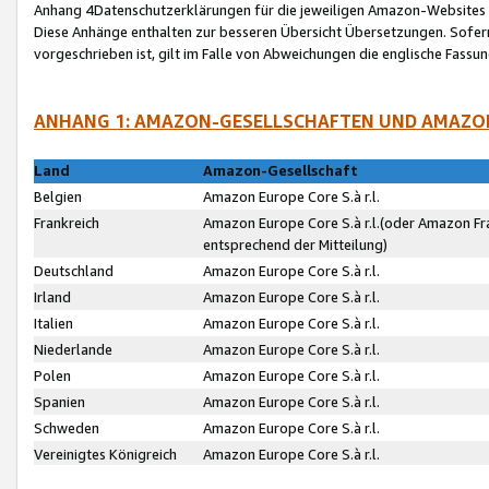
Anhang 4Datenschutzerklärungen für die jeweiligen Amazon-Websites
Diese Anhänge enthalten zur besseren Übersicht Übersetzungen. Sofe
vorgeschrieben ist, gilt im Falle von Abweichungen die englische Fass
ANHANG 1: AMAZON-GESELLSCHAFTEN UND AMAZO
Land
Amazon-Gesellschaft
Belgien
Amazon Europe Core S.à r.l.
Frankreich
Amazon Europe Core S.à r.l.(oder Amazon Fr
entsprechend der Mitteilung)
Deutschland
Amazon Europe Core S.à r.l.
Irland
Amazon Europe Core S.à r.l.
Italien
Amazon Europe Core S.à r.l.
Niederlande
Amazon Europe Core S.à r.l.
Polen
Amazon Europe Core S.à r.l.
Spanien
Amazon Europe Core S.à r.l.
Schweden
Amazon Europe Core S.à r.l.
Vereinigtes Königreich
Amazon Europe Core S.à r.l.