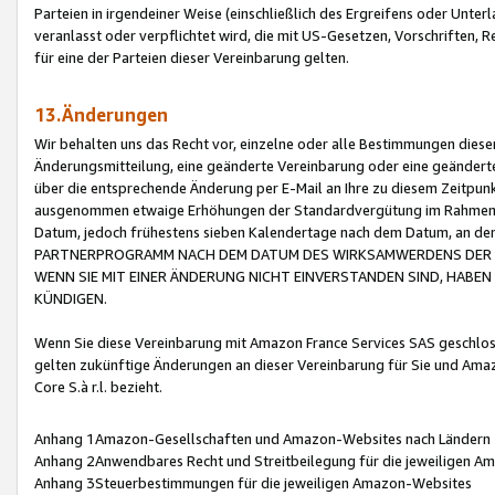
Parteien in irgendeiner Weise (einschließlich des Ergreifens oder Unt
veranlasst oder verpflichtet wird, die mit US-Gesetzen, Vorschriften,
für eine der Parteien dieser Vereinbarung gelten.
13.Änderungen
Wir behalten uns das Recht vor, einzelne oder alle Bestimmungen diese
Änderungsmitteilung, eine geänderte Vereinbarung oder eine geänderte 
über die entsprechende Änderung per E-Mail an Ihre zu diesem Zeitpun
ausgenommen etwaige Erhöhungen der Standardvergütung im Rahmen
Datum, jedoch frühestens sieben Kalendertage nach dem Datum, an de
PARTNERPROGRAMM NACH DEM DATUM DES WIRKSAMWERDENS DER Ä
WENN SIE MIT EINER ÄNDERUNG NICHT EINVERSTANDEN SIND, HABEN S
KÜNDIGEN.
Wenn Sie diese Vereinbarung mit Amazon France Services SAS geschlo
gelten zukünftige Änderungen an dieser Vereinbarung für Sie und Ama
Core S.à r.l. bezieht.
Anhang 1Amazon-Gesellschaften und Amazon-Websites nach Ländern
Anhang 2Anwendbares Recht und Streitbeilegung für die jeweiligen 
Anhang 3Steuerbestimmungen für die jeweiligen Amazon-Websites