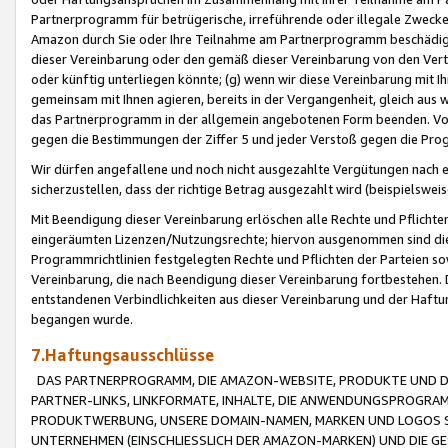
Partnerprogramm für betrügerische, irreführende oder illegale Zwecke
Amazon durch Sie oder Ihre Teilnahme am Partnerprogramm beschädig
dieser Vereinbarung oder den gemäß dieser Vereinbarung von den Vertr
oder künftig unterliegen könnte; (g) wenn wir diese Vereinbarung mit I
gemeinsam mit Ihnen agieren, bereits in der Vergangenheit, gleich aus
das Partnerprogramm in der allgemein angebotenen Form beenden. Vors
gegen die Bestimmungen der Ziffer 5 und jeder Verstoß gegen die Prog
Wir dürfen angefallene und noch nicht ausgezahlte Vergütungen nach 
sicherzustellen, dass der richtige Betrag ausgezahlt wird (beispielsw
Mit Beendigung dieser Vereinbarung erlöschen alle Rechte und Pflichte
eingeräumten Lizenzen/Nutzungsrechte; hiervon ausgenommen sind die in 
Programmrichtlinien festgelegten Rechte und Pflichten der Parteien sow
Vereinbarung, die nach Beendigung dieser Vereinbarung fortbestehen. D
entstandenen Verbindlichkeiten aus dieser Vereinbarung und der Haft
begangen wurde.
7.Haftungsausschlüsse
DAS PARTNERPROGRAMM, DIE AMAZON-WEBSITE, PRODUKTE UND DI
PARTNER-LINKS, LINKFORMATE, INHALTE, DIE ANWENDUNGSPROGR
PRODUKTWERBUNG, UNSERE DOMAIN-NAMEN, MARKEN UND LOGOS S
UNTERNEHMEN (EINSCHLIESSLICH DER AMAZON-MARKEN) UND DIE GE