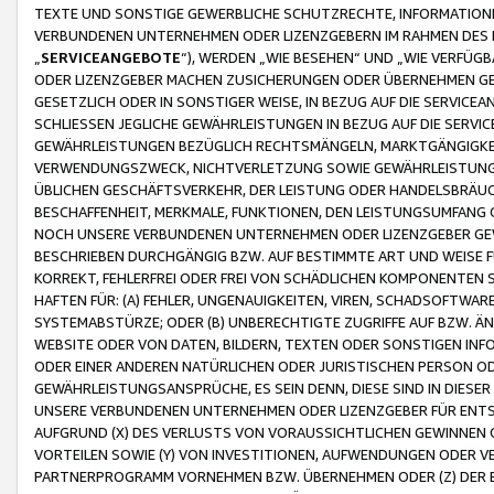
TEXTE UND SONSTIGE GEWERBLICHE SCHUTZRECHTE, INFORMATIONE
VERBUNDENEN UNTERNEHMEN ODER LIZENZGEBERN IM RAHMEN DES
„
SERVICEANGEBOTE
“), WERDEN „WIE BESEHEN“ UND „WIE VERFÜ
ODER LIZENZGEBER MACHEN ZUSICHERUNGEN ODER ÜBERNEHMEN GEW
GESETZLICH ODER IN SONSTIGER WEISE, IN BEZUG AUF DIE SERVI
SCHLIESSEN JEGLICHE GEWÄHRLEISTUNGEN IN BEZUG AUF DIE SERVI
GEWÄHRLEISTUNGEN BEZÜGLICH RECHTSMÄNGELN, MARKTGÄNGIGKEIT
VERWENDUNGSZWECK, NICHTVERLETZUNG SOWIE GEWÄHRLEISTUNGEN 
ÜBLICHEN GESCHÄFTSVERKEHR, DER LEISTUNG ODER HANDELSBRÄUCH
BESCHAFFENHEIT, MERKMALE, FUNKTIONEN, DEN LEISTUNGSUMFANG 
NOCH UNSERE VERBUNDENEN UNTERNEHMEN ODER LIZENZGEBER GEWÄ
BESCHRIEBEN DURCHGÄNGIG BZW. AUF BESTIMMTE ART UND WEISE
KORREKT, FEHLERFREI ODER FREI VON SCHÄDLICHEN KOMPONENTEN
HAFTEN FÜR: (A) FEHLER, UNGENAUIGKEITEN, VIREN, SCHADSOFTW
SYSTEMABSTÜRZE; ODER (B) UNBERECHTIGTE ZUGRIFFE AUF BZW. 
WEBSITE ODER VON DATEN, BILDERN, TEXTEN ODER SONSTIGEN INF
ODER EINER ANDEREN NATÜRLICHEN ODER JURISTISCHEN PERSON OD
GEWÄHRLEISTUNGSANSPRÜCHE, ES SEIN DENN, DIESE SIND IN DIES
UNSERE VERBUNDENEN UNTERNEHMEN ODER LIZENZGEBER FÜR EN
AUFGRUND (X) DES VERLUSTS VON VORAUSSICHTLICHEN GEWINNEN
VORTEILEN SOWIE (Y) VON INVESTITIONEN, AUFWENDUNGEN ODER VE
PARTNERPROGRAMM VORNEHMEN BZW. ÜBERNEHMEN ODER (Z) DER 