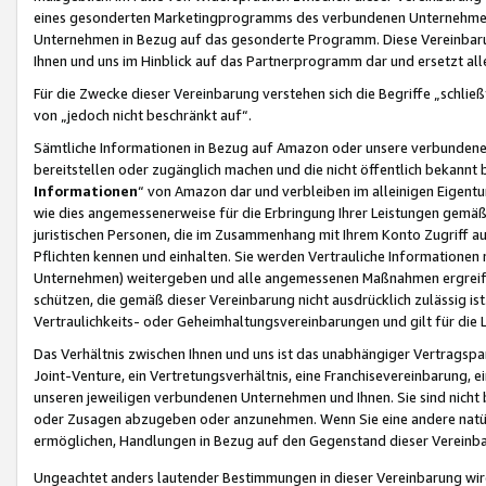
eines gesonderten Marketingprogramms des verbundenen Unternehmens
Unternehmen in Bezug auf das gesonderte Programm. Diese Vereinbarung
Ihnen und uns im Hinblick auf das Partnerprogramm dar und ersetzt al
Für die Zwecke dieser Vereinbarung verstehen sich die Begriffe „schließ
von „jedoch nicht beschränkt auf“.
Sämtliche Informationen in Bezug auf Amazon oder unsere verbunde
bereitstellen oder zugänglich machen und die nicht öffentlich bekannt bz
Informationen
“ von Amazon dar und verbleiben im alleinigen Eigent
wie dies angemessenerweise für die Erbringung Ihrer Leistungen gemäß d
juristischen Personen, die im Zusammenhang mit Ihrem Konto Zugriff au
Pflichten kennen und einhalten. Sie werden Vertrauliche Informationen 
Unternehmen) weitergeben und alle angemessenen Maßnahmen ergreifen
schützen, die gemäß dieser Vereinbarung nicht ausdrücklich zulässig is
Vertraulichkeits- oder Geheimhaltungsvereinbarungen und gilt für die
Das Verhältnis zwischen Ihnen und uns ist das unabhängiger Vertragspa
Joint-Venture, ein Vertretungsverhältnis, eine Franchisevereinbarung, 
unseren jeweiligen verbundenen Unternehmen und Ihnen. Sie sind ni
oder Zusagen abzugeben oder anzunehmen. Wenn Sie eine andere natürli
ermöglichen, Handlungen in Bezug auf den Gegenstand dieser Vereinbar
Ungeachtet anders lautender Bestimmungen in dieser Vereinbarung wird