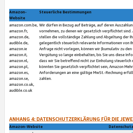
Amazon-
Steuerliche Bestimmungen
Website
amazon.com.be,
Wir dürfen in Bezug auf Beträge, auf deren Auszahlun
amazon.fr,
vornehmen, zu denen wir gesetzlich verpflichtet sind
amazon.de,
stellen die vollständige Zahlung und Abgeltung der 
audible.de,
gelegentlich steuerlich relevante Informationen von I
amazon.ie
Anfrage nicht vorlegen, können wir (kumulativ zu de
amazon.it,
Vergütung so lange einbehalten, bis Sie uns diese Inf
amazon.nl,
dass wir Sie betreffend nicht zur Einholung steuerlich 
amazon.pl,
könnten Sie gesetzlich verpflichtet sein, Amazon Meh
amazon.es,
Anforderungen an eine gültige MwSt.-Rechnung erfüllt
amazon.se,
zahlen.
amazon.co.uk,
audible.co.uk
ANHANG 4: DATENSCHUTZERKLÄRUNG FÜR DIE JEWE
Amazon-Website
Datenschutz