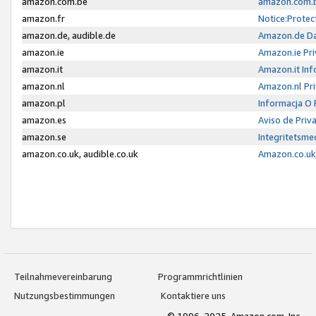
amazon.com.be
amazon.com.b
amazon.fr
Notice:Protec
amazon.de, audible.de
Amazon.de Da
amazon.ie
Amazon.ie Pri
amazon.it
Amazon.it Inf
amazon.nl
Amazon.nl Pri
amazon.pl
Informacja O
amazon.es
Aviso de Priv
amazon.se
Integritetsm
amazon.co.uk, audible.co.uk
Amazon.co.uk 
Teilnahmevereinbarung
Programmrichtlinien
Nutzungsbestimmungen
Kontaktiere uns