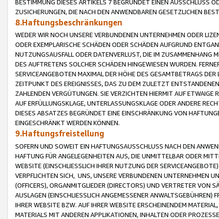
BESTIMMUNG DIESES ARTIKELS 7 BEGRÜNDET EINEN AUSSCHLUSS 
ZUSICHERUNGEN, DIE NACH DEN ANWENDBAREN GESETZLICHEN BE
8.Haftungsbeschränkungen
WEDER WIR NOCH UNSERE VERBUNDENEN UNTERNEHMEN ODER LIZEN
ODER EXEMPLARISCHE SCHÄDEN ODER SCHÄDEN AUFGRUND ENTGANG
NUTZUNGSAUSFALL ODER DATENVERLUST, DIE IM ZUSAMMENHANG MI
DES AUFTRETENS SOLCHER SCHÄDEN HINGEWIESEN WURDEN. FERN
SERVICEANGEBOTEN MAXIMAL DER HÖHE DES GESAMTBETRAGS DER 
ZEITPUNKT DES EREIGNISSES, DAS ZU DEM ZULETZT ENTSTANDENE
ZAHLENDEN VERGÜTUNGEN. SIE VERZICHTEN HIERMIT AUF ETWAIGE 
AUF ERFÜLLUNGSKLAGE, UNTERLASSUNGSKLAGE ODER ANDERE RECHT
DIESES ABSATZES BEGRÜNDET EINE EINSCHRÄNKUNG VON HAFTUNG
EINGESCHRÄNKT WERDEN KÖNNEN.
9.Haftungsfreistellung
SOFERN UND SOWEIT EIN HAFTUNGSAUSSCHLUSS NACH DEN ANWENDB
HAFTUNG FÜR ANGELEGENHEITEN AUS, DIE UNMITTELBAR ODER MITT
WEBSITE (EINSCHLIESSLICH IHRER NUTZUNG DER SERVICEANGEBOTE)
VERPFLICHTEN SICH, UNS, UNSERE VERBUNDENEN UNTERNEHMEN UN
(OFFICERS), ORGANMITGLIEDER (DIRECTORS) UND VERTRETER VON 
AUSLAGEN (EINSCHLIESSLICH ANGEMESSENER ANWALTSGEBÜHREN) FR
IHRER WEBSITE BZW. AUF IHRER WEBSITE ERSCHEINENDEM MATERIAL
MATERIALS MIT ANDEREN APPLIKATIONEN, INHALTEN ODER PROZESSE