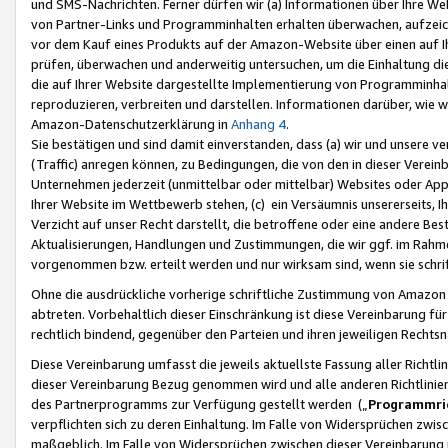
und SMS-Nachrichten. Ferner dürfen wir (a) Informationen über Ihre We
von Partner-Links und Programminhalten erhalten überwachen, aufzei
vor dem Kauf eines Produkts auf der Amazon-Website über einen auf Ih
prüfen, überwachen und anderweitig untersuchen, um die Einhaltung dies
die auf Ihrer Website dargestellte Implementierung von Programminhalt
reproduzieren, verbreiten und darstellen. Informationen darüber, wie w
Amazon-Datenschutzerklärung in
Anhang 4
.
Sie bestätigen und sind damit einverstanden, dass (a) wir und unsere 
(Traffic) anregen können, zu Bedingungen, die von den in dieser Vere
Unternehmen jederzeit (unmittelbar oder mittelbar) Websites oder Appl
Ihrer Website im Wettbewerb stehen, (c) ein Versäumnis unsererseits, I
Verzicht auf unser Recht darstellt, die betroffene oder eine andere B
Aktualisierungen, Handlungen und Zustimmungen, die wir ggf. im Rahme
vorgenommen bzw. erteilt werden und nur wirksam sind, wenn sie schri
Ohne die ausdrückliche vorherige schriftliche Zustimmung von Amazon
abtreten. Vorbehaltlich dieser Einschränkung ist diese Vereinbarung f
rechtlich bindend, gegenüber den Parteien und ihren jeweiligen Rech
Diese Vereinbarung umfasst die jeweils aktuellste Fassung aller Richtli
dieser Vereinbarung Bezug genommen wird und alle anderen Richtlinie
des Partnerprogramms zur Verfügung gestellt werden („
Programmric
verpflichten sich zu deren Einhaltung. Im Falle von Widersprüchen zwi
maßgeblich. Im Falle von Widersprüchen zwischen dieser Vereinbarun