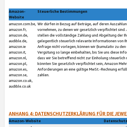
Amazon-
Steuerliche Bestimmungen
Website
amazon.com.be,
Wir dürfen in Bezug auf Beträge, auf deren Auszahlun
amazon.fr,
vornehmen, zu denen wir gesetzlich verpflichtet sind
amazon.de,
stellen die vollständige Zahlung und Abgeltung der 
audible.de,
gelegentlich steuerlich relevante Informationen von I
amazon.ie
Anfrage nicht vorlegen, können wir (kumulativ zu de
amazon.it,
Vergütung so lange einbehalten, bis Sie uns diese Inf
amazon.nl,
dass wir Sie betreffend nicht zur Einholung steuerlich 
amazon.pl,
könnten Sie gesetzlich verpflichtet sein, Amazon Meh
amazon.es,
Anforderungen an eine gültige MwSt.-Rechnung erfüllt
amazon.se,
zahlen.
amazon.co.uk,
audible.co.uk
ANHANG 4: DATENSCHUTZERKLÄRUNG FÜR DIE JEWE
Amazon-Website
Datenschutz