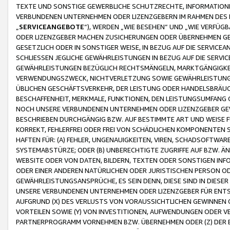
TEXTE UND SONSTIGE GEWERBLICHE SCHUTZRECHTE, INFORMATIONE
VERBUNDENEN UNTERNEHMEN ODER LIZENZGEBERN IM RAHMEN DES
„
SERVICEANGEBOTE
“), WERDEN „WIE BESEHEN“ UND „WIE VERFÜ
ODER LIZENZGEBER MACHEN ZUSICHERUNGEN ODER ÜBERNEHMEN GEW
GESETZLICH ODER IN SONSTIGER WEISE, IN BEZUG AUF DIE SERVI
SCHLIESSEN JEGLICHE GEWÄHRLEISTUNGEN IN BEZUG AUF DIE SERVI
GEWÄHRLEISTUNGEN BEZÜGLICH RECHTSMÄNGELN, MARKTGÄNGIGKEIT
VERWENDUNGSZWECK, NICHTVERLETZUNG SOWIE GEWÄHRLEISTUNGEN 
ÜBLICHEN GESCHÄFTSVERKEHR, DER LEISTUNG ODER HANDELSBRÄUCH
BESCHAFFENHEIT, MERKMALE, FUNKTIONEN, DEN LEISTUNGSUMFANG 
NOCH UNSERE VERBUNDENEN UNTERNEHMEN ODER LIZENZGEBER GEWÄ
BESCHRIEBEN DURCHGÄNGIG BZW. AUF BESTIMMTE ART UND WEISE
KORREKT, FEHLERFREI ODER FREI VON SCHÄDLICHEN KOMPONENTEN
HAFTEN FÜR: (A) FEHLER, UNGENAUIGKEITEN, VIREN, SCHADSOFTW
SYSTEMABSTÜRZE; ODER (B) UNBERECHTIGTE ZUGRIFFE AUF BZW. 
WEBSITE ODER VON DATEN, BILDERN, TEXTEN ODER SONSTIGEN INF
ODER EINER ANDEREN NATÜRLICHEN ODER JURISTISCHEN PERSON OD
GEWÄHRLEISTUNGSANSPRÜCHE, ES SEIN DENN, DIESE SIND IN DIES
UNSERE VERBUNDENEN UNTERNEHMEN ODER LIZENZGEBER FÜR EN
AUFGRUND (X) DES VERLUSTS VON VORAUSSICHTLICHEN GEWINNEN
VORTEILEN SOWIE (Y) VON INVESTITIONEN, AUFWENDUNGEN ODER VE
PARTNERPROGRAMM VORNEHMEN BZW. ÜBERNEHMEN ODER (Z) DER 