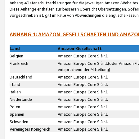
Anhang 4Datenschutzerklärungen für die jeweiligen Amazon-Websites
Diese Anhänge enthalten zur besseren Übersicht Übersetzungen. Sofe
vorgeschrieben ist, gilt im Falle von Abweichungen die englische Fass
ANHANG 1: AMAZON-GESELLSCHAFTEN UND AMAZO
Land
Amazon-Gesellschaft
Belgien
Amazon Europe Core S.à r.l.
Frankreich
Amazon Europe Core S.à r.l.(oder Amazon Fr
entsprechend der Mitteilung)
Deutschland
Amazon Europe Core S.à r.l.
Irland
Amazon Europe Core S.à r.l.
Italien
Amazon Europe Core S.à r.l.
Niederlande
Amazon Europe Core S.à r.l.
Polen
Amazon Europe Core S.à r.l.
Spanien
Amazon Europe Core S.à r.l.
Schweden
Amazon Europe Core S.à r.l.
Vereinigtes Königreich
Amazon Europe Core S.à r.l.