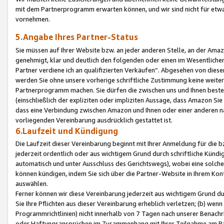
mit dem Partnerprogramm erwarten können, und wir sind nicht für etwa
vornehmen.
5.Angabe Ihres Partner-Status
Sie müssen auf Ihrer Website bzw. an jeder anderen Stelle, an der Am
genehmigt, klar und deutlich den folgenden oder einen im Wesentlichen
Partner verdiene ich an qualifizierten Verkäufen“. Abgesehen von die
werden Sie ohne unsere vorherige schriftliche Zustimmung keine weite
Partnerprogramm machen. Sie dürfen die zwischen uns und Ihnen best
(einschließlich der expliziten oder impliziten Aussage, dass Amazon Si
dass eine Verbindung zwischen Amazon und Ihnen oder einer anderen natü
vorliegenden Vereinbarung ausdrücklich gestattet ist.
6.Laufzeit und Kündigung
Die Laufzeit dieser Vereinbarung beginnt mit Ihrer Anmeldung für die 
jederzeit ordentlich oder aus wichtigem Grund durch schriftliche Kündi
automatisch und unter Ausschluss des Gerichtswegs), wobei eine solch
können kündigen, indem Sie sich über die Partner-Website in Ihrem Ko
auswählen.
Ferner können wir diese Vereinbarung jederzeit aus wichtigem Grund dur
Sie Ihre Pflichten aus dieser Vereinbarung erheblich verletzen; (b) wen
Programmrichtlinien) nicht innerhalb von 7 Tagen nach unserer Benachr
oder Haftungsansprüchen im Zusammenhang mit Ihrer Teilnahme am Pa