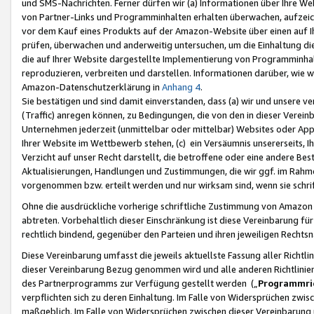
und SMS-Nachrichten. Ferner dürfen wir (a) Informationen über Ihre We
von Partner-Links und Programminhalten erhalten überwachen, aufzei
vor dem Kauf eines Produkts auf der Amazon-Website über einen auf Ih
prüfen, überwachen und anderweitig untersuchen, um die Einhaltung dies
die auf Ihrer Website dargestellte Implementierung von Programminhalt
reproduzieren, verbreiten und darstellen. Informationen darüber, wie w
Amazon-Datenschutzerklärung in
Anhang 4
.
Sie bestätigen und sind damit einverstanden, dass (a) wir und unsere 
(Traffic) anregen können, zu Bedingungen, die von den in dieser Vere
Unternehmen jederzeit (unmittelbar oder mittelbar) Websites oder Appl
Ihrer Website im Wettbewerb stehen, (c) ein Versäumnis unsererseits, I
Verzicht auf unser Recht darstellt, die betroffene oder eine andere B
Aktualisierungen, Handlungen und Zustimmungen, die wir ggf. im Rahme
vorgenommen bzw. erteilt werden und nur wirksam sind, wenn sie schri
Ohne die ausdrückliche vorherige schriftliche Zustimmung von Amazon
abtreten. Vorbehaltlich dieser Einschränkung ist diese Vereinbarung f
rechtlich bindend, gegenüber den Parteien und ihren jeweiligen Rech
Diese Vereinbarung umfasst die jeweils aktuellste Fassung aller Richtli
dieser Vereinbarung Bezug genommen wird und alle anderen Richtlinie
des Partnerprogramms zur Verfügung gestellt werden („
Programmric
verpflichten sich zu deren Einhaltung. Im Falle von Widersprüchen zwi
maßgeblich. Im Falle von Widersprüchen zwischen dieser Vereinbarun