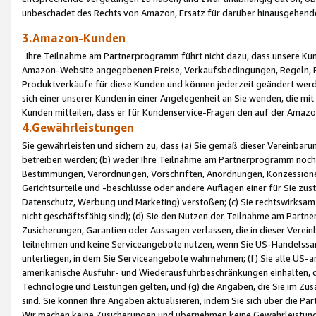
unbeschadet des Rechts von Amazon, Ersatz für darüber hinausgehen
3.Amazon-Kunden
Ihre Teilnahme am Partnerprogramm führt nicht dazu, dass unsere Kun
Amazon-Website angegebenen Preise, Verkaufsbedingungen, Regeln, Ri
Produktverkäufe für diese Kunden und können jederzeit geändert werde
sich einer unserer Kunden in einer Angelegenheit an Sie wenden, die 
Kunden mitteilen, dass er für Kundenservice-Fragen den auf der Ama
4.Gewährleistungen
Sie gewährleisten und sichern zu, dass (a) Sie gemäß dieser Vereinba
betreiben werden; (b) weder Ihre Teilnahme am Partnerprogramm noch d
Bestimmungen, Verordnungen, Vorschriften, Anordnungen, Konzessionen,
Gerichtsurteile und -beschlüsse oder andere Auflagen einer für Sie zu
Datenschutz, Werbung und Marketing) verstoßen; (c) Sie rechtswirksam 
nicht geschäftsfähig sind); (d) Sie den Nutzen der Teilnahme am Partne
Zusicherungen, Garantien oder Aussagen verlassen, die in dieser Verein
teilnehmen und keine Serviceangebote nutzen, wenn Sie US-Handelssa
unterliegen, in dem Sie Serviceangebote wahrnehmen; (f) Sie alle US
amerikanische Ausfuhr- und Wiederausfuhrbeschränkungen einhalten, 
Technologie und Leistungen gelten, und (g) die Angaben, die Sie im 
sind. Sie können Ihre Angaben aktualisieren, indem Sie sich über die 
Wir machen keine Zusicherungen und übernehmen keine Gewährleistun