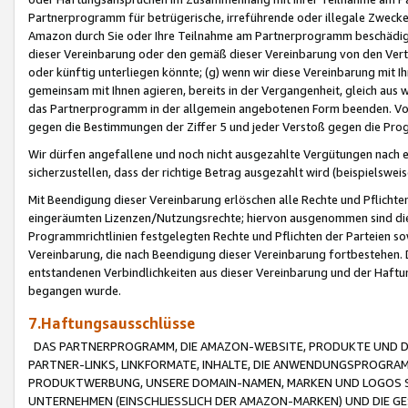
Partnerprogramm für betrügerische, irreführende oder illegale Zwecke
Amazon durch Sie oder Ihre Teilnahme am Partnerprogramm beschädig
dieser Vereinbarung oder den gemäß dieser Vereinbarung von den Vertr
oder künftig unterliegen könnte; (g) wenn wir diese Vereinbarung mit I
gemeinsam mit Ihnen agieren, bereits in der Vergangenheit, gleich aus
das Partnerprogramm in der allgemein angebotenen Form beenden. Vors
gegen die Bestimmungen der Ziffer 5 und jeder Verstoß gegen die Prog
Wir dürfen angefallene und noch nicht ausgezahlte Vergütungen nach 
sicherzustellen, dass der richtige Betrag ausgezahlt wird (beispielsw
Mit Beendigung dieser Vereinbarung erlöschen alle Rechte und Pflichte
eingeräumten Lizenzen/Nutzungsrechte; hiervon ausgenommen sind die in 
Programmrichtlinien festgelegten Rechte und Pflichten der Parteien sow
Vereinbarung, die nach Beendigung dieser Vereinbarung fortbestehen. D
entstandenen Verbindlichkeiten aus dieser Vereinbarung und der Haft
begangen wurde.
7.Haftungsausschlüsse
DAS PARTNERPROGRAMM, DIE AMAZON-WEBSITE, PRODUKTE UND DI
PARTNER-LINKS, LINKFORMATE, INHALTE, DIE ANWENDUNGSPROGR
PRODUKTWERBUNG, UNSERE DOMAIN-NAMEN, MARKEN UND LOGOS S
UNTERNEHMEN (EINSCHLIESSLICH DER AMAZON-MARKEN) UND DIE GE