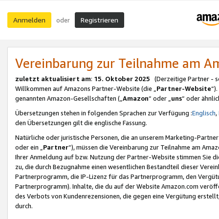
Anmelden
Registrieren
oder
Vereinbarung zur Teilnahme am 
zuletzt aktualisiert am
:
15. Oktober 2025
(Derzeitige Partner - 
Willkommen auf Amazons Partner-Website (die „
Partner-Website
“)
genannten Amazon-Gesellschaften („
Amazon
“ oder „
uns
“ oder ähnli
Übersetzungen stehen in folgenden Sprachen zur Verfügung :
Englisch
,
den Übersetzungen gilt die englische Fassung.
Natürliche oder juristische Personen, die an unserem Marketing-Partn
oder ein „
Partner
“), müssen die Vereinbarung zur Teilnahme am Ama
Ihrer Anmeldung auf bzw. Nutzung der Partner-Website stimmen Sie die
zu, die durch Bezugnahme einen wesentlichen Bestandteil dieser Verei
Partnerprogramm, die IP-Lizenz für das Partnerprogramm, den Vergütu
Partnerprogramm). Inhalte, die du auf der Website Amazon.com veröffe
des Verbots von Kundenrezensionen, die gegen eine Vergütung erstellt, 
durch.