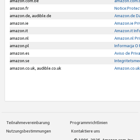
amazon.com.be
amazon.com.b
amazon.fr
Notice:Protec
amazon.de, audible.de
Amazon.de Da
amazon.ie
Amazon.ie Pri
amazon.it
Amazon.it Inf
amazon.nl
Amazon.nl Pri
amazon.pl
Informacja O
amazon.es
Aviso de Priv
amazon.se
Integritetsm
amazon.co.uk, audible.co.uk
Amazon.co.uk 
Teilnahmevereinbarung
Programmrichtlinien
Nutzungsbestimmungen
Kontaktiere uns