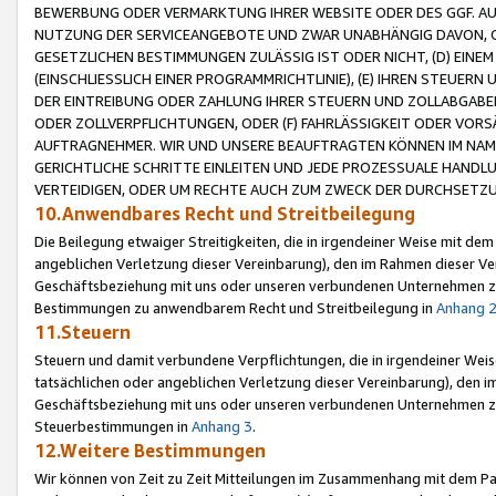
BEWERBUNG ODER VERMARKTUNG IHRER WEBSITE ODER DES GGF. AUF 
NUTZUNG DER SERVICEANGEBOTE UND ZWAR UNABHÄNGIG DAVON, O
GESETZLICHEN BESTIMMUNGEN ZULÄSSIG IST ODER NICHT, (D) EINE
(EINSCHLIESSLICH EINER PROGRAMMRICHTLINIE), (E) IHREN STEUER
DER EINTREIBUNG ODER ZAHLUNG IHRER STEUERN UND ZOLLABGAB
ODER ZOLLVERPFLICHTUNGEN, ODER (F) FAHRLÄSSIGKEIT ODER VORS
AUFTRAGNEHMER. WIR UND UNSERE BEAUFTRAGTEN KÖNNEN IM NAME
GERICHTLICHE SCHRITTE EINLEITEN UND JEDE PROZESSUALE HAND
VERTEIDIGEN, ODER UM RECHTE AUCH ZUM ZWECK DER DURCHSETZU
10.Anwendbares Recht und Streitbeilegung
Die Beilegung etwaiger Streitigkeiten, die in irgendeiner Weise mit de
angeblichen Verletzung dieser Vereinbarung), den im Rahmen dieser Ve
Geschäftsbeziehung mit uns oder unseren verbundenen Unternehmen zu
Bestimmungen zu anwendbarem Recht und Streitbeilegung in
Anhang 
11.Steuern
Steuern und damit verbundene Verpflichtungen, die in irgendeiner Wei
tatsächlichen oder angeblichen Verletzung dieser Vereinbarung), den 
Geschäftsbeziehung mit uns oder unseren verbundenen Unternehmen z
Steuerbestimmungen in
Anhang 3
.
12.Weitere Bestimmungen
Wir können von Zeit zu Zeit Mitteilungen im Zusammenhang mit dem Par