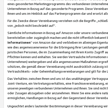
eines gesonderten Marketingprogramms des verbundenen Unternehmens
Unternehmen in Bezug auf das gesonderte Programm. Diese Vereinbarung
Ihnen und uns im Hinblick auf das Partnerprogramm dar und ersetzt al
Für die Zwecke dieser Vereinbarung verstehen sich die Begriffe „schließ
von „jedoch nicht beschränkt auf“.
Sämtliche Informationen in Bezug auf Amazon oder unsere verbunde
bereitstellen oder zugänglich machen und die nicht öffentlich bekannt bz
Informationen
“ von Amazon dar und verbleiben im alleinigen Eigent
wie dies angemessenerweise für die Erbringung Ihrer Leistungen gemäß d
juristischen Personen, die im Zusammenhang mit Ihrem Konto Zugriff au
Pflichten kennen und einhalten. Sie werden Vertrauliche Informationen 
Unternehmen) weitergeben und alle angemessenen Maßnahmen ergreifen
schützen, die gemäß dieser Vereinbarung nicht ausdrücklich zulässig is
Vertraulichkeits- oder Geheimhaltungsvereinbarungen und gilt für die
Das Verhältnis zwischen Ihnen und uns ist das unabhängiger Vertragspa
Joint-Venture, ein Vertretungsverhältnis, eine Franchisevereinbarung, 
unseren jeweiligen verbundenen Unternehmen und Ihnen. Sie sind ni
oder Zusagen abzugeben oder anzunehmen. Wenn Sie eine andere natürli
ermöglichen, Handlungen in Bezug auf den Gegenstand dieser Vereinbar
Ungeachtet anders lautender Bestimmungen in dieser Vereinbarung wird