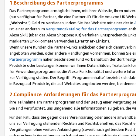
1.Beschreibung des Partnerprogramms
Das Partnerprogramm ermöglicht Ihnen, mit Ihrer Website, Ihren nutzer
(nur verfügbar für Partner, die eine Partner-ID für die Amazon UK We
„
Website
“) Geld zu verdienen, indem Sie Ihre Website mit einer der in
ist, einer anderen im
Vergütungskatalog für das Partnerprogramm
enth
Alexa Skill (über das Alexa Shopping Kit) verlinken. Entsprechende Lin
markierten Link-Formate verwenden („
Partner-Links
“).
Wenn unsere Kunden die Partner-Links anklicken oder sich damit verbi
angeboten werden, oder andere Handlungen vornehmen, können Sie eine
Partnerprogramm
näher beschrieben (und vorbehaltlich der dort festg
Produkte oder Leistungen können wir Ihnen Daten, Bilder, Texte, Linkfo
für Anwendungsprogramme, die Alexa-Funktionalität und weitere Inf
zur Verfügung stellen. Der Begriff „Programminhalte“ bezieht sich dabe
in Bezug auf Produkte, die auf Websites angeboten werden, bei denen 
2.Compliance-Anforderungen für das Partnerprog
Ihre Teilnahme am Partnerprogramm und der Bezug einer Vergütung setz
Sie sind verpflichtet, uns umgehend alle Informationen zu geben, die w
Für den Fall, dass Sie gegen diese Vereinbarung oder andere anwendba
uns zur Verfügung stehenden Rechten und Rechtsbehelfen, das Recht vo
Vergütungen ohne weitere Ankündigung (soweit nach geltendem Recht z
entsprechende Vergütungen zu haben) und zwar unabhängig davon, ob 