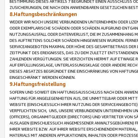
BESTIMMUNG DIESES ARTIKELS 7 BEGRÜNDET EINEN AUSSCHLUSS 
ZUSICHERUNGEN, DIE NACH DEN ANWENDBAREN GESETZLICHEN BE
8.Haftungsbeschränkungen
WEDER WIR NOCH UNSERE VERBUNDENEN UNTERNEHMEN ODER LIZEN
ODER EXEMPLARISCHE SCHÄDEN ODER SCHÄDEN AUFGRUND ENTGANG
NUTZUNGSAUSFALL ODER DATENVERLUST, DIE IM ZUSAMMENHANG MI
DES AUFTRETENS SOLCHER SCHÄDEN HINGEWIESEN WURDEN. FERN
SERVICEANGEBOTEN MAXIMAL DER HÖHE DES GESAMTBETRAGS DER 
ZEITPUNKT DES EREIGNISSES, DAS ZU DEM ZULETZT ENTSTANDENE
ZAHLENDEN VERGÜTUNGEN. SIE VERZICHTEN HIERMIT AUF ETWAIGE 
AUF ERFÜLLUNGSKLAGE, UNTERLASSUNGSKLAGE ODER ANDERE RECHT
DIESES ABSATZES BEGRÜNDET EINE EINSCHRÄNKUNG VON HAFTUNG
EINGESCHRÄNKT WERDEN KÖNNEN.
9.Haftungsfreistellung
SOFERN UND SOWEIT EIN HAFTUNGSAUSSCHLUSS NACH DEN ANWENDB
HAFTUNG FÜR ANGELEGENHEITEN AUS, DIE UNMITTELBAR ODER MITT
WEBSITE (EINSCHLIESSLICH IHRER NUTZUNG DER SERVICEANGEBOTE)
VERPFLICHTEN SICH, UNS, UNSERE VERBUNDENEN UNTERNEHMEN UN
(OFFICERS), ORGANMITGLIEDER (DIRECTORS) UND VERTRETER VON 
AUSLAGEN (EINSCHLIESSLICH ANGEMESSENER ANWALTSGEBÜHREN) FR
IHRER WEBSITE BZW. AUF IHRER WEBSITE ERSCHEINENDEM MATERIAL
MATERIALS MIT ANDEREN APPLIKATIONEN, INHALTEN ODER PROZESSE