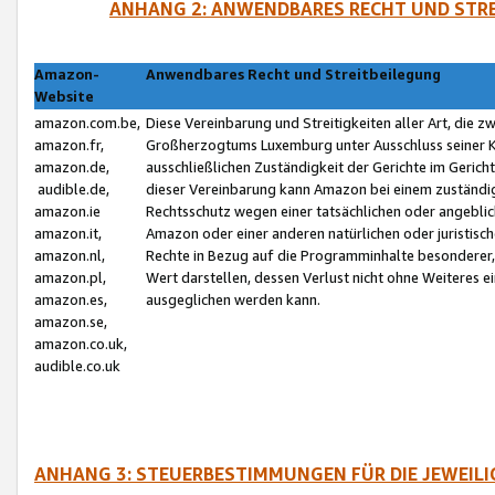
ANHANG 2: ANWENDBARES RECHT UND STRE
Amazon-
Anwendbares Recht und Streitbeilegung
Website
amazon.com.be,
Diese Vereinbarung und Streitigkeiten aller Art, die 
amazon.fr,
Großherzogtums Luxemburg unter Ausschluss seiner Kol
amazon.de,
ausschließlichen Zuständigkeit der Gerichte im Geri
audible.de,
dieser Vereinbarung kann Amazon bei einem zuständig
amazon.ie
Rechtsschutz wegen einer tatsächlichen oder angebli
amazon.it,
Amazon oder einer anderen natürlichen oder juristisc
amazon.nl,
Rechte in Bezug auf die Programminhalte besonderer,
amazon.pl,
Wert darstellen, dessen Verlust nicht ohne Weiteres e
amazon.es,
ausgeglichen werden kann.
amazon.se,
amazon.co.uk,
audible.co.uk
ANHANG 3: STEUERBESTIMMUNGEN FÜR DIE JEWEIL