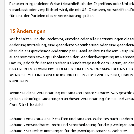
Parteien in irgendeiner Weise (einschließlich des Ergreifens oder Unt
veranlasst oder verpflichtet wird, die mit US-Gesetzen, Vorschriften,
für eine der Parteien dieser Vereinbarung gelten.
13.Änderungen
Wir behalten uns das Recht vor, einzelne oder alle Bestimmungen diese
Änderungsmitteilung, eine geänderte Vereinbarung oder eine geänderte 
über die entsprechende Änderung per E-Mail an Ihre zu diesem Zeitpun
ausgenommen etwaige Erhöhungen der Standardvergütung im Rahmen
Datum, jedoch frühestens sieben Kalendertage nach dem Datum, an de
PARTNERPROGRAMM NACH DEM DATUM DES WIRKSAMWERDENS DER Ä
WENN SIE MIT EINER ÄNDERUNG NICHT EINVERSTANDEN SIND, HABEN S
KÜNDIGEN.
Wenn Sie diese Vereinbarung mit Amazon France Services SAS geschlo
gelten zukünftige Änderungen an dieser Vereinbarung für Sie und Ama
Core S.à r.l. bezieht.
Anhang 1Amazon-Gesellschaften und Amazon-Websites nach Ländern
Anhang 2Anwendbares Recht und Streitbeilegung für die jeweiligen 
Anhang 3Steuerbestimmungen für die jeweiligen Amazon-Websites