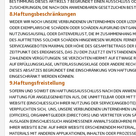
BESTIMMUNG DIESES ARTIKELS 7 BEGRÜNDET EINEN AUSSCHLUSS 
ZUSICHERUNGEN, DIE NACH DEN ANWENDBAREN GESETZLICHEN BE
8.Haftungsbeschränkungen
WEDER WIR NOCH UNSERE VERBUNDENEN UNTERNEHMEN ODER LIZEN
ODER EXEMPLARISCHE SCHÄDEN ODER SCHÄDEN AUFGRUND ENTGANG
NUTZUNGSAUSFALL ODER DATENVERLUST, DIE IM ZUSAMMENHANG MI
DES AUFTRETENS SOLCHER SCHÄDEN HINGEWIESEN WURDEN. FERN
SERVICEANGEBOTEN MAXIMAL DER HÖHE DES GESAMTBETRAGS DER 
ZEITPUNKT DES EREIGNISSES, DAS ZU DEM ZULETZT ENTSTANDENE
ZAHLENDEN VERGÜTUNGEN. SIE VERZICHTEN HIERMIT AUF ETWAIGE 
AUF ERFÜLLUNGSKLAGE, UNTERLASSUNGSKLAGE ODER ANDERE RECHT
DIESES ABSATZES BEGRÜNDET EINE EINSCHRÄNKUNG VON HAFTUNG
EINGESCHRÄNKT WERDEN KÖNNEN.
9.Haftungsfreistellung
SOFERN UND SOWEIT EIN HAFTUNGSAUSSCHLUSS NACH DEN ANWENDB
HAFTUNG FÜR ANGELEGENHEITEN AUS, DIE UNMITTELBAR ODER MITT
WEBSITE (EINSCHLIESSLICH IHRER NUTZUNG DER SERVICEANGEBOTE)
VERPFLICHTEN SICH, UNS, UNSERE VERBUNDENEN UNTERNEHMEN UN
(OFFICERS), ORGANMITGLIEDER (DIRECTORS) UND VERTRETER VON 
AUSLAGEN (EINSCHLIESSLICH ANGEMESSENER ANWALTSGEBÜHREN) FR
IHRER WEBSITE BZW. AUF IHRER WEBSITE ERSCHEINENDEM MATERIAL
MATERIALS MIT ANDEREN APPLIKATIONEN, INHALTEN ODER PROZESSE