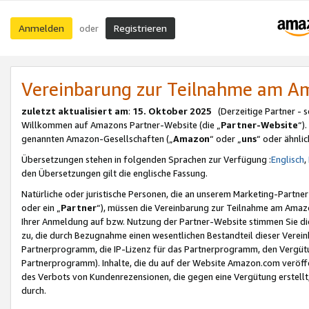
Anmelden
Registrieren
oder
Vereinbarung zur Teilnahme am 
zuletzt aktualisiert am
:
15. Oktober 2025
(Derzeitige Partner - 
Willkommen auf Amazons Partner-Website (die „
Partner-Website
“)
genannten Amazon-Gesellschaften („
Amazon
“ oder „
uns
“ oder ähnli
Übersetzungen stehen in folgenden Sprachen zur Verfügung :
Englisch
,
den Übersetzungen gilt die englische Fassung.
Natürliche oder juristische Personen, die an unserem Marketing-Partn
oder ein „
Partner
“), müssen die Vereinbarung zur Teilnahme am Ama
Ihrer Anmeldung auf bzw. Nutzung der Partner-Website stimmen Sie die
zu, die durch Bezugnahme einen wesentlichen Bestandteil dieser Verei
Partnerprogramm, die IP-Lizenz für das Partnerprogramm, den Vergütu
Partnerprogramm). Inhalte, die du auf der Website Amazon.com veröffe
des Verbots von Kundenrezensionen, die gegen eine Vergütung erstellt, 
durch.