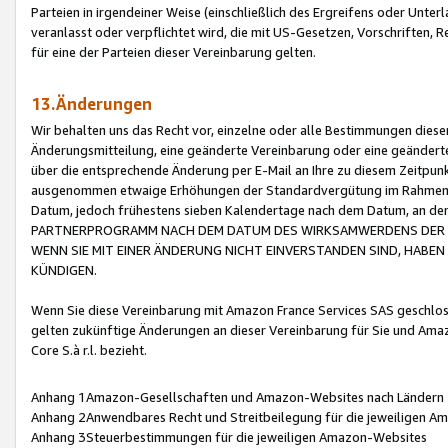
Parteien in irgendeiner Weise (einschließlich des Ergreifens oder Unt
veranlasst oder verpflichtet wird, die mit US-Gesetzen, Vorschriften,
für eine der Parteien dieser Vereinbarung gelten.
13.Änderungen
Wir behalten uns das Recht vor, einzelne oder alle Bestimmungen diese
Änderungsmitteilung, eine geänderte Vereinbarung oder eine geänderte 
über die entsprechende Änderung per E-Mail an Ihre zu diesem Zeitpun
ausgenommen etwaige Erhöhungen der Standardvergütung im Rahmen
Datum, jedoch frühestens sieben Kalendertage nach dem Datum, an de
PARTNERPROGRAMM NACH DEM DATUM DES WIRKSAMWERDENS DER Ä
WENN SIE MIT EINER ÄNDERUNG NICHT EINVERSTANDEN SIND, HABEN S
KÜNDIGEN.
Wenn Sie diese Vereinbarung mit Amazon France Services SAS geschlo
gelten zukünftige Änderungen an dieser Vereinbarung für Sie und Ama
Core S.à r.l. bezieht.
Anhang 1Amazon-Gesellschaften und Amazon-Websites nach Ländern
Anhang 2Anwendbares Recht und Streitbeilegung für die jeweiligen 
Anhang 3Steuerbestimmungen für die jeweiligen Amazon-Websites