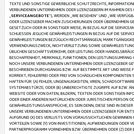
TEXTE UND SONSTIGE GEWERBLICHE SCHUTZRECHTE, INFORMATIONE
VERBUNDENEN UNTERNEHMEN ODER LIZENZGEBERN IM RAHMEN DES
„
SERVICEANGEBOTE
“), WERDEN „WIE BESEHEN“ UND „WIE VERFÜ
ODER LIZENZGEBER MACHEN ZUSICHERUNGEN ODER ÜBERNEHMEN GEW
GESETZLICH ODER IN SONSTIGER WEISE, IN BEZUG AUF DIE SERVI
SCHLIESSEN JEGLICHE GEWÄHRLEISTUNGEN IN BEZUG AUF DIE SERVI
GEWÄHRLEISTUNGEN BEZÜGLICH RECHTSMÄNGELN, MARKTGÄNGIGKEIT
VERWENDUNGSZWECK, NICHTVERLETZUNG SOWIE GEWÄHRLEISTUNGEN 
ÜBLICHEN GESCHÄFTSVERKEHR, DER LEISTUNG ODER HANDELSBRÄUCH
BESCHAFFENHEIT, MERKMALE, FUNKTIONEN, DEN LEISTUNGSUMFANG 
NOCH UNSERE VERBUNDENEN UNTERNEHMEN ODER LIZENZGEBER GEWÄ
BESCHRIEBEN DURCHGÄNGIG BZW. AUF BESTIMMTE ART UND WEISE
KORREKT, FEHLERFREI ODER FREI VON SCHÄDLICHEN KOMPONENTEN
HAFTEN FÜR: (A) FEHLER, UNGENAUIGKEITEN, VIREN, SCHADSOFTW
SYSTEMABSTÜRZE; ODER (B) UNBERECHTIGTE ZUGRIFFE AUF BZW. 
WEBSITE ODER VON DATEN, BILDERN, TEXTEN ODER SONSTIGEN INF
ODER EINER ANDEREN NATÜRLICHEN ODER JURISTISCHEN PERSON OD
GEWÄHRLEISTUNGSANSPRÜCHE, ES SEIN DENN, DIESE SIND IN DIES
UNSERE VERBUNDENEN UNTERNEHMEN ODER LIZENZGEBER FÜR EN
AUFGRUND (X) DES VERLUSTS VON VORAUSSICHTLICHEN GEWINNEN
VORTEILEN SOWIE (Y) VON INVESTITIONEN, AUFWENDUNGEN ODER VE
PARTNERPROGRAMM VORNEHMEN BZW. ÜBERNEHMEN ODER (Z) DER 