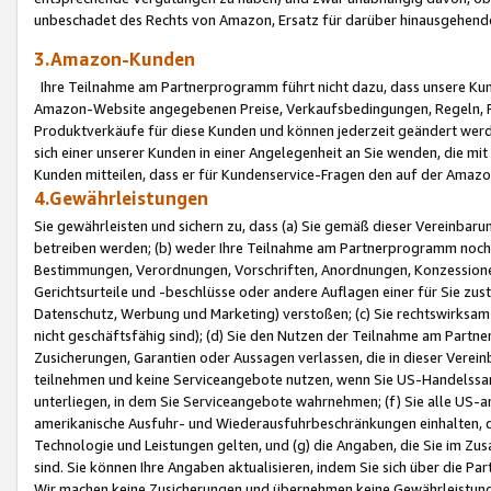
unbeschadet des Rechts von Amazon, Ersatz für darüber hinausgehen
3.Amazon-Kunden
Ihre Teilnahme am Partnerprogramm führt nicht dazu, dass unsere Kun
Amazon-Website angegebenen Preise, Verkaufsbedingungen, Regeln, Ri
Produktverkäufe für diese Kunden und können jederzeit geändert werde
sich einer unserer Kunden in einer Angelegenheit an Sie wenden, die 
Kunden mitteilen, dass er für Kundenservice-Fragen den auf der Ama
4.Gewährleistungen
Sie gewährleisten und sichern zu, dass (a) Sie gemäß dieser Vereinba
betreiben werden; (b) weder Ihre Teilnahme am Partnerprogramm noch d
Bestimmungen, Verordnungen, Vorschriften, Anordnungen, Konzessionen,
Gerichtsurteile und -beschlüsse oder andere Auflagen einer für Sie zu
Datenschutz, Werbung und Marketing) verstoßen; (c) Sie rechtswirksam 
nicht geschäftsfähig sind); (d) Sie den Nutzen der Teilnahme am Partne
Zusicherungen, Garantien oder Aussagen verlassen, die in dieser Verein
teilnehmen und keine Serviceangebote nutzen, wenn Sie US-Handelssa
unterliegen, in dem Sie Serviceangebote wahrnehmen; (f) Sie alle US
amerikanische Ausfuhr- und Wiederausfuhrbeschränkungen einhalten, 
Technologie und Leistungen gelten, und (g) die Angaben, die Sie im 
sind. Sie können Ihre Angaben aktualisieren, indem Sie sich über die 
Wir machen keine Zusicherungen und übernehmen keine Gewährleistun