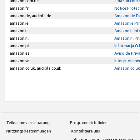
amazon.com.be
amazon.com.b
amazon.fr
Notice:Protec
amazon.de, audible.de
Amazon.de Da
amazon.ie
Amazon.ie Pri
amazon.it
Amazon.it Inf
amazon.nl
Amazon.nl Pri
amazon.pl
Informacja O
amazon.es
Aviso de Priv
amazon.se
Integritetsm
amazon.co.uk, audible.co.uk
Amazon.co.uk 
Teilnahmevereinbarung
Programmrichtlinien
Nutzungsbestimmungen
Kontaktiere uns