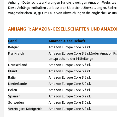
Anhang 4Datenschutzerklärungen für die jeweiligen Amazon-Websites
Diese Anhänge enthalten zur besseren Übersicht Übersetzungen. Sofe
vorgeschrieben ist, gilt im Falle von Abweichungen die englische Fass
ANHANG 1: AMAZON-GESELLSCHAFTEN UND AMAZO
Land
Amazon-Gesellschaft
Belgien
Amazon Europe Core S.à r.l.
Frankreich
Amazon Europe Core S.à r.l.(oder Amazon Fr
entsprechend der Mitteilung)
Deutschland
Amazon Europe Core S.à r.l.
Irland
Amazon Europe Core S.à r.l.
Italien
Amazon Europe Core S.à r.l.
Niederlande
Amazon Europe Core S.à r.l.
Polen
Amazon Europe Core S.à r.l.
Spanien
Amazon Europe Core S.à r.l.
Schweden
Amazon Europe Core S.à r.l.
Vereinigtes Königreich
Amazon Europe Core S.à r.l.