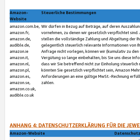
Amazon-
Steuerliche Bestimmungen
Website
amazon.com.be,
Wir dürfen in Bezug auf Beträge, auf deren Auszahlun
amazon.fr,
vornehmen, zu denen wir gesetzlich verpflichtet sind
amazon.de,
stellen die vollständige Zahlung und Abgeltung der 
audible.de,
gelegentlich steuerlich relevante Informationen von I
amazon.ie
Anfrage nicht vorlegen, können wir (kumulativ zu de
amazon.it,
Vergütung so lange einbehalten, bis Sie uns diese Inf
amazon.nl,
dass wir Sie betreffend nicht zur Einholung steuerlich 
amazon.pl,
könnten Sie gesetzlich verpflichtet sein, Amazon Meh
amazon.es,
Anforderungen an eine gültige MwSt.-Rechnung erfüllt
amazon.se,
zahlen.
amazon.co.uk,
audible.co.uk
ANHANG 4: DATENSCHUTZERKLÄRUNG FÜR DIE JEWE
Amazon-Website
Datenschutz