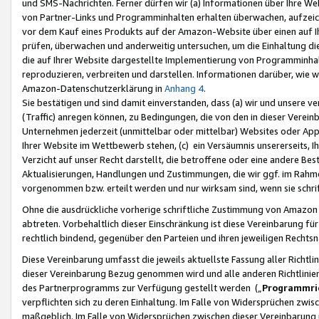
und SMS-Nachrichten. Ferner dürfen wir (a) Informationen über Ihre We
von Partner-Links und Programminhalten erhalten überwachen, aufzei
vor dem Kauf eines Produkts auf der Amazon-Website über einen auf Ih
prüfen, überwachen und anderweitig untersuchen, um die Einhaltung dies
die auf Ihrer Website dargestellte Implementierung von Programminhalt
reproduzieren, verbreiten und darstellen. Informationen darüber, wie w
Amazon-Datenschutzerklärung in
Anhang 4
.
Sie bestätigen und sind damit einverstanden, dass (a) wir und unsere 
(Traffic) anregen können, zu Bedingungen, die von den in dieser Vere
Unternehmen jederzeit (unmittelbar oder mittelbar) Websites oder Appl
Ihrer Website im Wettbewerb stehen, (c) ein Versäumnis unsererseits, I
Verzicht auf unser Recht darstellt, die betroffene oder eine andere B
Aktualisierungen, Handlungen und Zustimmungen, die wir ggf. im Rahme
vorgenommen bzw. erteilt werden und nur wirksam sind, wenn sie schri
Ohne die ausdrückliche vorherige schriftliche Zustimmung von Amazon
abtreten. Vorbehaltlich dieser Einschränkung ist diese Vereinbarung f
rechtlich bindend, gegenüber den Parteien und ihren jeweiligen Rech
Diese Vereinbarung umfasst die jeweils aktuellste Fassung aller Richtli
dieser Vereinbarung Bezug genommen wird und alle anderen Richtlinie
des Partnerprogramms zur Verfügung gestellt werden („
Programmric
verpflichten sich zu deren Einhaltung. Im Falle von Widersprüchen zwi
maßgeblich. Im Falle von Widersprüchen zwischen dieser Vereinbarun