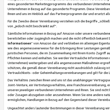
eines gesonderten Marketingprogramms des verbundenen Unternehmens
Unternehmen in Bezug auf das gesonderte Programm. Diese Vereinbarung
Ihnen und uns im Hinblick auf das Partnerprogramm dar und ersetzt al
Für die Zwecke dieser Vereinbarung verstehen sich die Begriffe „schließ
von „jedoch nicht beschränkt auf“.
Sämtliche Informationen in Bezug auf Amazon oder unsere verbunde
bereitstellen oder zugänglich machen und die nicht öffentlich bekannt bz
Informationen
“ von Amazon dar und verbleiben im alleinigen Eigent
wie dies angemessenerweise für die Erbringung Ihrer Leistungen gemäß d
juristischen Personen, die im Zusammenhang mit Ihrem Konto Zugriff au
Pflichten kennen und einhalten. Sie werden Vertrauliche Informationen 
Unternehmen) weitergeben und alle angemessenen Maßnahmen ergreifen
schützen, die gemäß dieser Vereinbarung nicht ausdrücklich zulässig is
Vertraulichkeits- oder Geheimhaltungsvereinbarungen und gilt für die
Das Verhältnis zwischen Ihnen und uns ist das unabhängiger Vertragspa
Joint-Venture, ein Vertretungsverhältnis, eine Franchisevereinbarung, 
unseren jeweiligen verbundenen Unternehmen und Ihnen. Sie sind ni
oder Zusagen abzugeben oder anzunehmen. Wenn Sie eine andere natürli
ermöglichen, Handlungen in Bezug auf den Gegenstand dieser Vereinbar
Ungeachtet anders lautender Bestimmungen in dieser Vereinbarung wird