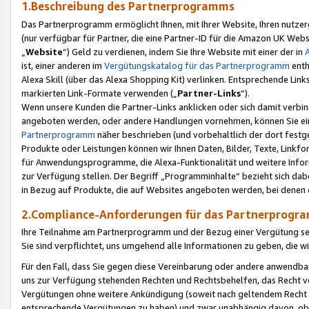
1.Beschreibung des Partnerprogramms
Das Partnerprogramm ermöglicht Ihnen, mit Ihrer Website, Ihren nutzer
(nur verfügbar für Partner, die eine Partner-ID für die Amazon UK We
„
Website
“) Geld zu verdienen, indem Sie Ihre Website mit einer der in
ist, einer anderen im
Vergütungskatalog für das Partnerprogramm
enth
Alexa Skill (über das Alexa Shopping Kit) verlinken. Entsprechende Lin
markierten Link-Formate verwenden („
Partner-Links
“).
Wenn unsere Kunden die Partner-Links anklicken oder sich damit verbi
angeboten werden, oder andere Handlungen vornehmen, können Sie eine
Partnerprogramm
näher beschrieben (und vorbehaltlich der dort festg
Produkte oder Leistungen können wir Ihnen Daten, Bilder, Texte, Linkfo
für Anwendungsprogramme, die Alexa-Funktionalität und weitere Inf
zur Verfügung stellen. Der Begriff „Programminhalte“ bezieht sich dabe
in Bezug auf Produkte, die auf Websites angeboten werden, bei denen 
2.Compliance-Anforderungen für das Partnerprog
Ihre Teilnahme am Partnerprogramm und der Bezug einer Vergütung setz
Sie sind verpflichtet, uns umgehend alle Informationen zu geben, die w
Für den Fall, dass Sie gegen diese Vereinbarung oder andere anwendba
uns zur Verfügung stehenden Rechten und Rechtsbehelfen, das Recht vo
Vergütungen ohne weitere Ankündigung (soweit nach geltendem Recht z
entsprechende Vergütungen zu haben) und zwar unabhängig davon, ob 