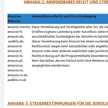
ANHANG 2: ANWENDBARES RECHT UND STRE
Amazon-
Anwendbares Recht und Streitbeilegung
Website
amazon.com.be,
Diese Vereinbarung und Streitigkeiten aller Art, die 
amazon.fr,
Großherzogtums Luxemburg unter Ausschluss seiner Kol
amazon.de,
ausschließlichen Zuständigkeit der Gerichte im Geri
audible.de,
dieser Vereinbarung kann Amazon bei einem zuständig
amazon.ie
Rechtsschutz wegen einer tatsächlichen oder angebli
amazon.it,
Amazon oder einer anderen natürlichen oder juristisc
amazon.nl,
Rechte in Bezug auf die Programminhalte besonderer,
amazon.pl,
Wert darstellen, dessen Verlust nicht ohne Weiteres e
amazon.es,
ausgeglichen werden kann.
amazon.se,
amazon.co.uk,
audible.co.uk
ANHANG 3: STEUERBESTIMMUNGEN FÜR DIE JEWEIL