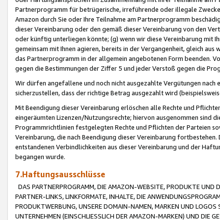
Partnerprogramm für betrügerische, irreführende oder illegale Zwecke
Amazon durch Sie oder Ihre Teilnahme am Partnerprogramm beschädig
dieser Vereinbarung oder den gemäß dieser Vereinbarung von den Vertr
oder künftig unterliegen könnte; (g) wenn wir diese Vereinbarung mit I
gemeinsam mit Ihnen agieren, bereits in der Vergangenheit, gleich aus
das Partnerprogramm in der allgemein angebotenen Form beenden. Vors
gegen die Bestimmungen der Ziffer 5 und jeder Verstoß gegen die Prog
Wir dürfen angefallene und noch nicht ausgezahlte Vergütungen nach 
sicherzustellen, dass der richtige Betrag ausgezahlt wird (beispielsw
Mit Beendigung dieser Vereinbarung erlöschen alle Rechte und Pflichte
eingeräumten Lizenzen/Nutzungsrechte; hiervon ausgenommen sind die in 
Programmrichtlinien festgelegten Rechte und Pflichten der Parteien sow
Vereinbarung, die nach Beendigung dieser Vereinbarung fortbestehen. D
entstandenen Verbindlichkeiten aus dieser Vereinbarung und der Haft
begangen wurde.
7.Haftungsausschlüsse
DAS PARTNERPROGRAMM, DIE AMAZON-WEBSITE, PRODUKTE UND DI
PARTNER-LINKS, LINKFORMATE, INHALTE, DIE ANWENDUNGSPROGR
PRODUKTWERBUNG, UNSERE DOMAIN-NAMEN, MARKEN UND LOGOS S
UNTERNEHMEN (EINSCHLIESSLICH DER AMAZON-MARKEN) UND DIE GE