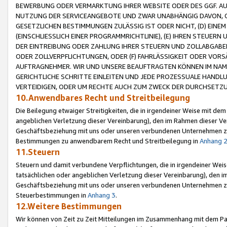
BEWERBUNG ODER VERMARKTUNG IHRER WEBSITE ODER DES GGF. AUF 
NUTZUNG DER SERVICEANGEBOTE UND ZWAR UNABHÄNGIG DAVON, O
GESETZLICHEN BESTIMMUNGEN ZULÄSSIG IST ODER NICHT, (D) EINE
(EINSCHLIESSLICH EINER PROGRAMMRICHTLINIE), (E) IHREN STEUER
DER EINTREIBUNG ODER ZAHLUNG IHRER STEUERN UND ZOLLABGAB
ODER ZOLLVERPFLICHTUNGEN, ODER (F) FAHRLÄSSIGKEIT ODER VORS
AUFTRAGNEHMER. WIR UND UNSERE BEAUFTRAGTEN KÖNNEN IM NAME
GERICHTLICHE SCHRITTE EINLEITEN UND JEDE PROZESSUALE HAND
VERTEIDIGEN, ODER UM RECHTE AUCH ZUM ZWECK DER DURCHSETZU
10.Anwendbares Recht und Streitbeilegung
Die Beilegung etwaiger Streitigkeiten, die in irgendeiner Weise mit de
angeblichen Verletzung dieser Vereinbarung), den im Rahmen dieser Ve
Geschäftsbeziehung mit uns oder unseren verbundenen Unternehmen zu
Bestimmungen zu anwendbarem Recht und Streitbeilegung in
Anhang 
11.Steuern
Steuern und damit verbundene Verpflichtungen, die in irgendeiner Wei
tatsächlichen oder angeblichen Verletzung dieser Vereinbarung), den 
Geschäftsbeziehung mit uns oder unseren verbundenen Unternehmen z
Steuerbestimmungen in
Anhang 3
.
12.Weitere Bestimmungen
Wir können von Zeit zu Zeit Mitteilungen im Zusammenhang mit dem Par