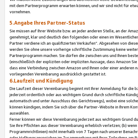
mit dem Partnerprogramm erwarten können, und wir sind nicht für etwa
vornehmen.
5.Angabe Ihres Partner-Status
Sie müssen auf Ihrer Website bzw. an jeder anderen Stelle, an der Am
genehmigt, klar und deutlich den folgenden oder einen im Wesentlichen
Partner verdiene ich an qualifizierten Verkäufen“. Abgesehen von die
werden Sie ohne unsere vorherige schriftliche Zustimmung keine weite
Partnerprogramm machen. Sie dürfen die zwischen uns und Ihnen best
(einschließlich der expliziten oder impliziten Aussage, dass Amazon Si
dass eine Verbindung zwischen Amazon und Ihnen oder einer anderen natü
vorliegenden Vereinbarung ausdrücklich gestattet ist.
6.Laufzeit und Kündigung
Die Laufzeit dieser Vereinbarung beginnt mit Ihrer Anmeldung für die 
jederzeit ordentlich oder aus wichtigem Grund durch schriftliche Kündi
automatisch und unter Ausschluss des Gerichtswegs), wobei eine solch
können kündigen, indem Sie sich über die Partner-Website in Ihrem Ko
auswählen.
Ferner können wir diese Vereinbarung jederzeit aus wichtigem Grund dur
Sie Ihre Pflichten aus dieser Vereinbarung erheblich verletzen; (b) wen
Programmrichtlinien) nicht innerhalb von 7 Tagen nach unserer Benachr
oder Haftungsansprüchen im Zusammenhang mit Ihrer Teilnahme am Pa