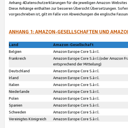
Anhang 4Datenschutzerklärungen für die jeweiligen Amazon-Websites
Diese Anhänge enthalten zur besseren Übersicht Übersetzungen. Sofe
vorgeschrieben ist, gilt im Falle von Abweichungen die englische Fass
ANHANG 1: AMAZON-GESELLSCHAFTEN UND AMAZO
Land
Amazon-Gesellschaft
Belgien
Amazon Europe Core S.à r.l.
Frankreich
Amazon Europe Core S.à r.l.(oder Amazon Fr
entsprechend der Mitteilung)
Deutschland
Amazon Europe Core S.à r.l.
Irland
Amazon Europe Core S.à r.l.
Italien
Amazon Europe Core S.à r.l.
Niederlande
Amazon Europe Core S.à r.l.
Polen
Amazon Europe Core S.à r.l.
Spanien
Amazon Europe Core S.à r.l.
Schweden
Amazon Europe Core S.à r.l.
Vereinigtes Königreich
Amazon Europe Core S.à r.l.