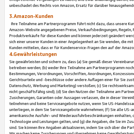
unbeschadet des Rechts von Amazon, Ersatz für darüber hinausgehen
3.Amazon-Kunden
Ihre Teilnahme am Partnerprogramm führt nicht dazu, dass unsere Kun
Amazon-Website angegebenen Preise, Verkaufsbedingungen, Regeln, Ri
Produktverkäufe für diese Kunden und können jederzeit geändert werde
sich einer unserer Kunden in einer Angelegenheit an Sie wenden, die 
Kunden mitteilen, dass er für Kundenservice-Fragen den auf der Ama
4.Gewährleistungen
Sie gewährleisten und sichern zu, dass (a) Sie gemäß dieser Vereinba
betreiben werden; (b) weder Ihre Teilnahme am Partnerprogramm noch d
Bestimmungen, Verordnungen, Vorschriften, Anordnungen, Konzessionen,
Gerichtsurteile und -beschlüsse oder andere Auflagen einer für Sie zu
Datenschutz, Werbung und Marketing) verstoßen; (c) Sie rechtswirksam 
nicht geschäftsfähig sind); (d) Sie den Nutzen der Teilnahme am Partne
Zusicherungen, Garantien oder Aussagen verlassen, die in dieser Verein
teilnehmen und keine Serviceangebote nutzen, wenn Sie US-Handelssa
unterliegen, in dem Sie Serviceangebote wahrnehmen; (f) Sie alle US
amerikanische Ausfuhr- und Wiederausfuhrbeschränkungen einhalten, 
Technologie und Leistungen gelten, und (g) die Angaben, die Sie im 
sind. Sie können Ihre Angaben aktualisieren, indem Sie sich über die 
Wir machen keine Zusicherungen und übernehmen keine Gewährleistun