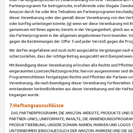
Partnerprogramm für betrügerische, irreführende oder illegale Zwecke
Amazon durch Sie oder Ihre Teilnahme am Partnerprogramm beschädig
dieser Vereinbarung oder den gemäß dieser Vereinbarung von den Vertr
oder künftig unterliegen könnte; (g) wenn wir diese Vereinbarung mit I
gemeinsam mit Ihnen agieren, bereits in der Vergangenheit, gleich aus
das Partnerprogramm in der allgemein angebotenen Form beenden. Vors
gegen die Bestimmungen der Ziffer 5 und jeder Verstoß gegen die Prog
Wir dürfen angefallene und noch nicht ausgezahlte Vergütungen nach 
sicherzustellen, dass der richtige Betrag ausgezahlt wird (beispielsw
Mit Beendigung dieser Vereinbarung erlöschen alle Rechte und Pflichte
eingeräumten Lizenzen/Nutzungsrechte; hiervon ausgenommen sind die in 
Programmrichtlinien festgelegten Rechte und Pflichten der Parteien sow
Vereinbarung, die nach Beendigung dieser Vereinbarung fortbestehen. D
entstandenen Verbindlichkeiten aus dieser Vereinbarung und der Haft
begangen wurde.
7.Haftungsausschlüsse
DAS PARTNERPROGRAMM, DIE AMAZON-WEBSITE, PRODUKTE UND DI
PARTNER-LINKS, LINKFORMATE, INHALTE, DIE ANWENDUNGSPROGR
PRODUKTWERBUNG, UNSERE DOMAIN-NAMEN, MARKEN UND LOGOS S
UNTERNEHMEN (EINSCHLIESSLICH DER AMAZON-MARKEN) UND DIE GE