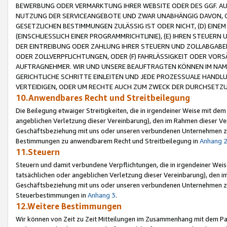
BEWERBUNG ODER VERMARKTUNG IHRER WEBSITE ODER DES GGF. AUF 
NUTZUNG DER SERVICEANGEBOTE UND ZWAR UNABHÄNGIG DAVON, O
GESETZLICHEN BESTIMMUNGEN ZULÄSSIG IST ODER NICHT, (D) EINE
(EINSCHLIESSLICH EINER PROGRAMMRICHTLINIE), (E) IHREN STEUER
DER EINTREIBUNG ODER ZAHLUNG IHRER STEUERN UND ZOLLABGAB
ODER ZOLLVERPFLICHTUNGEN, ODER (F) FAHRLÄSSIGKEIT ODER VORS
AUFTRAGNEHMER. WIR UND UNSERE BEAUFTRAGTEN KÖNNEN IM NAME
GERICHTLICHE SCHRITTE EINLEITEN UND JEDE PROZESSUALE HAND
VERTEIDIGEN, ODER UM RECHTE AUCH ZUM ZWECK DER DURCHSETZU
10.Anwendbares Recht und Streitbeilegung
Die Beilegung etwaiger Streitigkeiten, die in irgendeiner Weise mit de
angeblichen Verletzung dieser Vereinbarung), den im Rahmen dieser Ve
Geschäftsbeziehung mit uns oder unseren verbundenen Unternehmen zu
Bestimmungen zu anwendbarem Recht und Streitbeilegung in
Anhang 
11.Steuern
Steuern und damit verbundene Verpflichtungen, die in irgendeiner Wei
tatsächlichen oder angeblichen Verletzung dieser Vereinbarung), den 
Geschäftsbeziehung mit uns oder unseren verbundenen Unternehmen z
Steuerbestimmungen in
Anhang 3
.
12.Weitere Bestimmungen
Wir können von Zeit zu Zeit Mitteilungen im Zusammenhang mit dem Par