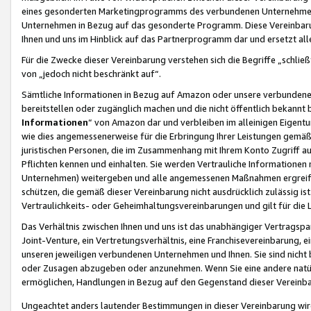
eines gesonderten Marketingprogramms des verbundenen Unternehmens
Unternehmen in Bezug auf das gesonderte Programm. Diese Vereinbarung
Ihnen und uns im Hinblick auf das Partnerprogramm dar und ersetzt al
Für die Zwecke dieser Vereinbarung verstehen sich die Begriffe „schließ
von „jedoch nicht beschränkt auf“.
Sämtliche Informationen in Bezug auf Amazon oder unsere verbunde
bereitstellen oder zugänglich machen und die nicht öffentlich bekannt bz
Informationen
“ von Amazon dar und verbleiben im alleinigen Eigent
wie dies angemessenerweise für die Erbringung Ihrer Leistungen gemäß d
juristischen Personen, die im Zusammenhang mit Ihrem Konto Zugriff au
Pflichten kennen und einhalten. Sie werden Vertrauliche Informationen 
Unternehmen) weitergeben und alle angemessenen Maßnahmen ergreifen
schützen, die gemäß dieser Vereinbarung nicht ausdrücklich zulässig is
Vertraulichkeits- oder Geheimhaltungsvereinbarungen und gilt für die
Das Verhältnis zwischen Ihnen und uns ist das unabhängiger Vertragspa
Joint-Venture, ein Vertretungsverhältnis, eine Franchisevereinbarung, 
unseren jeweiligen verbundenen Unternehmen und Ihnen. Sie sind ni
oder Zusagen abzugeben oder anzunehmen. Wenn Sie eine andere natürli
ermöglichen, Handlungen in Bezug auf den Gegenstand dieser Vereinbar
Ungeachtet anders lautender Bestimmungen in dieser Vereinbarung wird