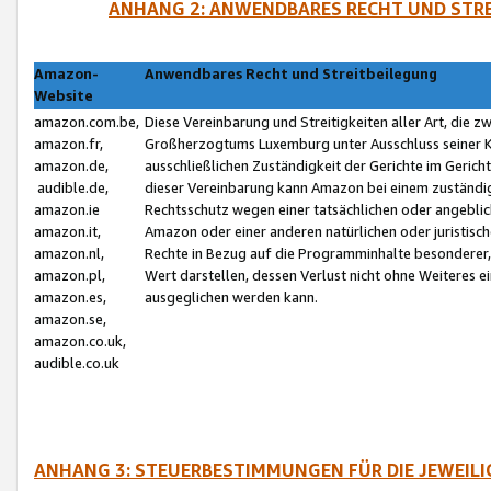
ANHANG 2: ANWENDBARES RECHT UND STRE
Amazon-
Anwendbares Recht und Streitbeilegung
Website
amazon.com.be,
Diese Vereinbarung und Streitigkeiten aller Art, die 
amazon.fr,
Großherzogtums Luxemburg unter Ausschluss seiner Kol
amazon.de,
ausschließlichen Zuständigkeit der Gerichte im Geri
audible.de,
dieser Vereinbarung kann Amazon bei einem zuständig
amazon.ie
Rechtsschutz wegen einer tatsächlichen oder angebli
amazon.it,
Amazon oder einer anderen natürlichen oder juristisc
amazon.nl,
Rechte in Bezug auf die Programminhalte besonderer,
amazon.pl,
Wert darstellen, dessen Verlust nicht ohne Weiteres e
amazon.es,
ausgeglichen werden kann.
amazon.se,
amazon.co.uk,
audible.co.uk
ANHANG 3: STEUERBESTIMMUNGEN FÜR DIE JEWEIL