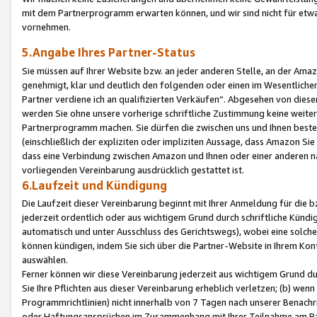
mit dem Partnerprogramm erwarten können, und wir sind nicht für etwa
vornehmen.
5.Angabe Ihres Partner-Status
Sie müssen auf Ihrer Website bzw. an jeder anderen Stelle, an der Am
genehmigt, klar und deutlich den folgenden oder einen im Wesentlichen
Partner verdiene ich an qualifizierten Verkäufen“. Abgesehen von die
werden Sie ohne unsere vorherige schriftliche Zustimmung keine weite
Partnerprogramm machen. Sie dürfen die zwischen uns und Ihnen best
(einschließlich der expliziten oder impliziten Aussage, dass Amazon Si
dass eine Verbindung zwischen Amazon und Ihnen oder einer anderen natü
vorliegenden Vereinbarung ausdrücklich gestattet ist.
6.Laufzeit und Kündigung
Die Laufzeit dieser Vereinbarung beginnt mit Ihrer Anmeldung für die 
jederzeit ordentlich oder aus wichtigem Grund durch schriftliche Kündi
automatisch und unter Ausschluss des Gerichtswegs), wobei eine solch
können kündigen, indem Sie sich über die Partner-Website in Ihrem Ko
auswählen.
Ferner können wir diese Vereinbarung jederzeit aus wichtigem Grund dur
Sie Ihre Pflichten aus dieser Vereinbarung erheblich verletzen; (b) wen
Programmrichtlinien) nicht innerhalb von 7 Tagen nach unserer Benachr
oder Haftungsansprüchen im Zusammenhang mit Ihrer Teilnahme am Pa