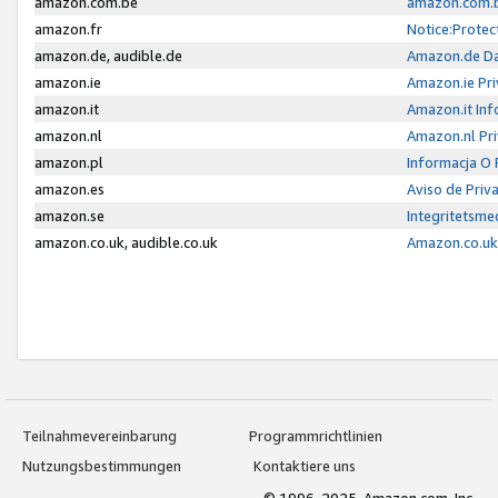
amazon.com.be
amazon.com.b
amazon.fr
Notice:Protec
amazon.de, audible.de
Amazon.de Da
amazon.ie
Amazon.ie Pri
amazon.it
Amazon.it Inf
amazon.nl
Amazon.nl Pri
amazon.pl
Informacja O
amazon.es
Aviso de Priv
amazon.se
Integritetsm
amazon.co.uk, audible.co.uk
Amazon.co.uk 
Teilnahmevereinbarung
Programmrichtlinien
Nutzungsbestimmungen
Kontaktiere uns