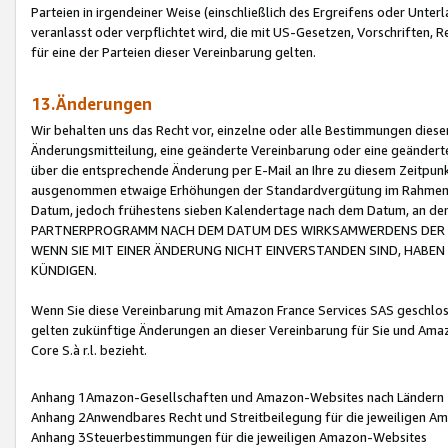
Parteien in irgendeiner Weise (einschließlich des Ergreifens oder Unt
veranlasst oder verpflichtet wird, die mit US-Gesetzen, Vorschriften,
für eine der Parteien dieser Vereinbarung gelten.
13.Änderungen
Wir behalten uns das Recht vor, einzelne oder alle Bestimmungen diese
Änderungsmitteilung, eine geänderte Vereinbarung oder eine geänderte 
über die entsprechende Änderung per E-Mail an Ihre zu diesem Zeitpun
ausgenommen etwaige Erhöhungen der Standardvergütung im Rahmen
Datum, jedoch frühestens sieben Kalendertage nach dem Datum, an de
PARTNERPROGRAMM NACH DEM DATUM DES WIRKSAMWERDENS DER Ä
WENN SIE MIT EINER ÄNDERUNG NICHT EINVERSTANDEN SIND, HABEN S
KÜNDIGEN.
Wenn Sie diese Vereinbarung mit Amazon France Services SAS geschlo
gelten zukünftige Änderungen an dieser Vereinbarung für Sie und Ama
Core S.à r.l. bezieht.
Anhang 1Amazon-Gesellschaften und Amazon-Websites nach Ländern
Anhang 2Anwendbares Recht und Streitbeilegung für die jeweiligen 
Anhang 3Steuerbestimmungen für die jeweiligen Amazon-Websites