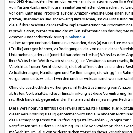
und SMS-Nachrichten. Ferner dürfen wir (a) Informationen über Ihre We
von Partner-Links und Programminhalten erhalten überwachen, aufzei
vor dem Kauf eines Produkts auf der Amazon-Website über einen auf Ih
prüfen, überwachen und anderweitig untersuchen, um die Einhaltung dies
die auf Ihrer Website dargestellte Implementierung von Programminhalt
reproduzieren, verbreiten und darstellen. Informationen darüber, wie w
Amazon-Datenschutzerklärung in
Anhang 4
.
Sie bestätigen und sind damit einverstanden, dass (a) wir und unsere 
(Traffic) anregen können, zu Bedingungen, die von den in dieser Vere
Unternehmen jederzeit (unmittelbar oder mittelbar) Websites oder Appl
Ihrer Website im Wettbewerb stehen, (c) ein Versäumnis unsererseits, I
Verzicht auf unser Recht darstellt, die betroffene oder eine andere B
Aktualisierungen, Handlungen und Zustimmungen, die wir ggf. im Rahme
vorgenommen bzw. erteilt werden und nur wirksam sind, wenn sie schri
Ohne die ausdrückliche vorherige schriftliche Zustimmung von Amazon
abtreten. Vorbehaltlich dieser Einschränkung ist diese Vereinbarung f
rechtlich bindend, gegenüber den Parteien und ihren jeweiligen Rech
Diese Vereinbarung umfasst die jeweils aktuellste Fassung aller Richtli
dieser Vereinbarung Bezug genommen wird und alle anderen Richtlinie
des Partnerprogramms zur Verfügung gestellt werden („
Programmric
verpflichten sich zu deren Einhaltung. Im Falle von Widersprüchen zwi
maßgeblich. Im Falle von Widersprüchen zwischen dieser Vereinbarun