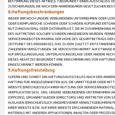
BESTIMMUNG DIESES ARTIKELS 7 BEGRÜNDET EINEN AUSSCHLUSS 
ZUSICHERUNGEN, DIE NACH DEN ANWENDBAREN GESETZLICHEN BE
8.Haftungsbeschränkungen
WEDER WIR NOCH UNSERE VERBUNDENEN UNTERNEHMEN ODER LIZEN
ODER EXEMPLARISCHE SCHÄDEN ODER SCHÄDEN AUFGRUND ENTGANG
NUTZUNGSAUSFALL ODER DATENVERLUST, DIE IM ZUSAMMENHANG MI
DES AUFTRETENS SOLCHER SCHÄDEN HINGEWIESEN WURDEN. FERN
SERVICEANGEBOTEN MAXIMAL DER HÖHE DES GESAMTBETRAGS DER 
ZEITPUNKT DES EREIGNISSES, DAS ZU DEM ZULETZT ENTSTANDENE
ZAHLENDEN VERGÜTUNGEN. SIE VERZICHTEN HIERMIT AUF ETWAIGE 
AUF ERFÜLLUNGSKLAGE, UNTERLASSUNGSKLAGE ODER ANDERE RECHT
DIESES ABSATZES BEGRÜNDET EINE EINSCHRÄNKUNG VON HAFTUNG
EINGESCHRÄNKT WERDEN KÖNNEN.
9.Haftungsfreistellung
SOFERN UND SOWEIT EIN HAFTUNGSAUSSCHLUSS NACH DEN ANWENDB
HAFTUNG FÜR ANGELEGENHEITEN AUS, DIE UNMITTELBAR ODER MITT
WEBSITE (EINSCHLIESSLICH IHRER NUTZUNG DER SERVICEANGEBOTE)
VERPFLICHTEN SICH, UNS, UNSERE VERBUNDENEN UNTERNEHMEN UN
(OFFICERS), ORGANMITGLIEDER (DIRECTORS) UND VERTRETER VON 
AUSLAGEN (EINSCHLIESSLICH ANGEMESSENER ANWALTSGEBÜHREN) FR
IHRER WEBSITE BZW. AUF IHRER WEBSITE ERSCHEINENDEM MATERIAL
MATERIALS MIT ANDEREN APPLIKATIONEN, INHALTEN ODER PROZESSE