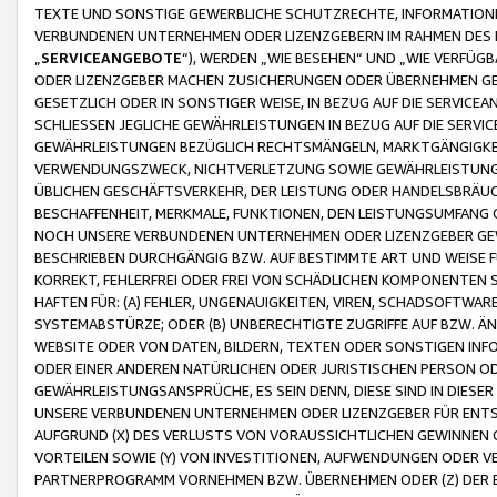
TEXTE UND SONSTIGE GEWERBLICHE SCHUTZRECHTE, INFORMATIONE
VERBUNDENEN UNTERNEHMEN ODER LIZENZGEBERN IM RAHMEN DES
„
SERVICEANGEBOTE
“), WERDEN „WIE BESEHEN“ UND „WIE VERFÜ
ODER LIZENZGEBER MACHEN ZUSICHERUNGEN ODER ÜBERNEHMEN GEW
GESETZLICH ODER IN SONSTIGER WEISE, IN BEZUG AUF DIE SERVI
SCHLIESSEN JEGLICHE GEWÄHRLEISTUNGEN IN BEZUG AUF DIE SERVI
GEWÄHRLEISTUNGEN BEZÜGLICH RECHTSMÄNGELN, MARKTGÄNGIGKEIT
VERWENDUNGSZWECK, NICHTVERLETZUNG SOWIE GEWÄHRLEISTUNGEN 
ÜBLICHEN GESCHÄFTSVERKEHR, DER LEISTUNG ODER HANDELSBRÄUCH
BESCHAFFENHEIT, MERKMALE, FUNKTIONEN, DEN LEISTUNGSUMFANG 
NOCH UNSERE VERBUNDENEN UNTERNEHMEN ODER LIZENZGEBER GEWÄ
BESCHRIEBEN DURCHGÄNGIG BZW. AUF BESTIMMTE ART UND WEISE
KORREKT, FEHLERFREI ODER FREI VON SCHÄDLICHEN KOMPONENTEN
HAFTEN FÜR: (A) FEHLER, UNGENAUIGKEITEN, VIREN, SCHADSOFTW
SYSTEMABSTÜRZE; ODER (B) UNBERECHTIGTE ZUGRIFFE AUF BZW. 
WEBSITE ODER VON DATEN, BILDERN, TEXTEN ODER SONSTIGEN INF
ODER EINER ANDEREN NATÜRLICHEN ODER JURISTISCHEN PERSON OD
GEWÄHRLEISTUNGSANSPRÜCHE, ES SEIN DENN, DIESE SIND IN DIES
UNSERE VERBUNDENEN UNTERNEHMEN ODER LIZENZGEBER FÜR EN
AUFGRUND (X) DES VERLUSTS VON VORAUSSICHTLICHEN GEWINNEN
VORTEILEN SOWIE (Y) VON INVESTITIONEN, AUFWENDUNGEN ODER VE
PARTNERPROGRAMM VORNEHMEN BZW. ÜBERNEHMEN ODER (Z) DER 