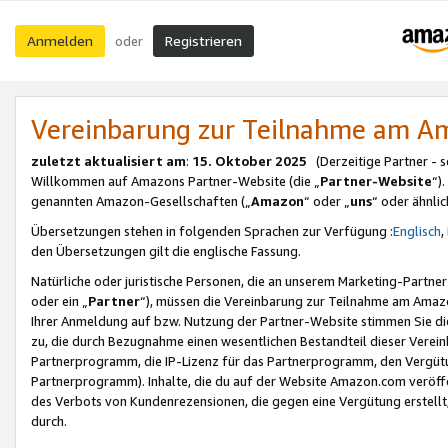
Anmelden
Registrieren
oder
Vereinbarung zur Teilnahme am 
zuletzt aktualisiert am
:
15. Oktober 2025
(Derzeitige Partner - 
Willkommen auf Amazons Partner-Website (die „
Partner-Website
“)
genannten Amazon-Gesellschaften („
Amazon
“ oder „
uns
“ oder ähnli
Übersetzungen stehen in folgenden Sprachen zur Verfügung :
Englisch
,
den Übersetzungen gilt die englische Fassung.
Natürliche oder juristische Personen, die an unserem Marketing-Partn
oder ein „
Partner
“), müssen die Vereinbarung zur Teilnahme am Ama
Ihrer Anmeldung auf bzw. Nutzung der Partner-Website stimmen Sie die
zu, die durch Bezugnahme einen wesentlichen Bestandteil dieser Verei
Partnerprogramm, die IP-Lizenz für das Partnerprogramm, den Vergütu
Partnerprogramm). Inhalte, die du auf der Website Amazon.com veröffe
des Verbots von Kundenrezensionen, die gegen eine Vergütung erstellt, 
durch.