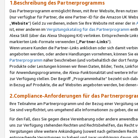
1.Beschreibung des Partnerprogramms
Das Partnerprogramm ermöglicht Ihnen, mit Ihrer Website, Ihren nutzer
(nur verfügbar für Partner, die eine Partner-ID für die Amazon UK We
„
Website
“) Geld zu verdienen, indem Sie Ihre Website mit einer der in
ist, einer anderen im
Vergütungskatalog für das Partnerprogramm
enth
Alexa Skill (über das Alexa Shopping Kit) verlinken. Entsprechende Lin
markierten Link-Formate verwenden („
Partner-Links
“).
Wenn unsere Kunden die Partner-Links anklicken oder sich damit verbi
angeboten werden, oder andere Handlungen vornehmen, können Sie eine
Partnerprogramm
näher beschrieben (und vorbehaltlich der dort festg
Produkte oder Leistungen können wir Ihnen Daten, Bilder, Texte, Linkfo
für Anwendungsprogramme, die Alexa-Funktionalität und weitere Inf
zur Verfügung stellen. Der Begriff „Programminhalte“ bezieht sich dabe
in Bezug auf Produkte, die auf Websites angeboten werden, bei denen 
2.Compliance-Anforderungen für das Partnerprog
Ihre Teilnahme am Partnerprogramm und der Bezug einer Vergütung setz
Sie sind verpflichtet, uns umgehend alle Informationen zu geben, die w
Für den Fall, dass Sie gegen diese Vereinbarung oder andere anwendba
uns zur Verfügung stehenden Rechten und Rechtsbehelfen, das Recht vo
Vergütungen ohne weitere Ankündigung (soweit nach geltendem Recht z
entsprechende Vergütungen zu haben) und zwar unabhängig davon, ob 