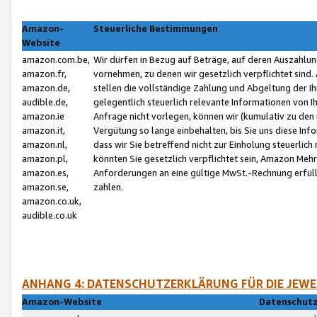
Amazon-
Steuerliche Bestimmungen
Website
amazon.com.be,
Wir dürfen in Bezug auf Beträge, auf deren Auszahlun
amazon.fr,
vornehmen, zu denen wir gesetzlich verpflichtet sind
amazon.de,
stellen die vollständige Zahlung und Abgeltung der 
audible.de,
gelegentlich steuerlich relevante Informationen von I
amazon.ie
Anfrage nicht vorlegen, können wir (kumulativ zu de
amazon.it,
Vergütung so lange einbehalten, bis Sie uns diese Inf
amazon.nl,
dass wir Sie betreffend nicht zur Einholung steuerlich 
amazon.pl,
könnten Sie gesetzlich verpflichtet sein, Amazon Meh
amazon.es,
Anforderungen an eine gültige MwSt.-Rechnung erfüllt
amazon.se,
zahlen.
amazon.co.uk,
audible.co.uk
ANHANG 4: DATENSCHUTZERKLÄRUNG FÜR DIE JEWE
Amazon-Website
Datenschutz